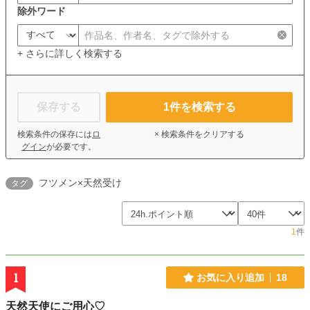
除外ワード
+ さらに詳しく検索する
保存する
1
件を検索する
検索条件の保存には
ロ
× 検索条件をクリアする
グイン
が必要です。
フツメン×天然受け
タグ
1
件
1
お気に入り追加
18
天然天使にご用心♡