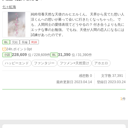
七々虹海
純粋培養天然な天使のルヒエルくん。 天界から見てた想い人
涼くんへの想いが募って会いに行きたくなっちゃった。 で
も、人間同士の愛情表現てどうやるの？ 付き合うよりも先に
エッチな事のお勉強。 でもね、天使が人間の恋人になるには
試練があったのです。
BL
完結
長編
R18
24h.ポイント
0pt
228,609
31,390
位 / 228,609件
位 / 31,390件
小説
BL
ハッピーエンド
ファンタジー
フツメン×天然受け
アホエロ
感想数 0
文字数 37,391
最終更新日 2023.04.14
登録日 2023.03.24
1
件