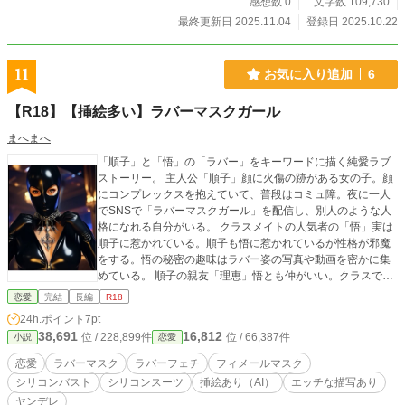
らしさ）が中盤以降登場しますので、、、。笑
感想数 0
文字数 109,730
最終更新日 2025.11.04
登録日 2025.10.22
11
お気に入り追加
6
【R18】【挿絵多い】ラバーマスクガール
まへまへ
「順子」と「悟」の「ラバー」をキーワードに描く純愛ラブ
ストーリー。 主人公「順子」顔に火傷の跡がある女の子。顔
にコンプレックスを抱えていて、普段はコミュ障。夜に一人
でSNSで「ラバーマスクガール」を配信し、別人のような人
格になれる自分がいる。 クラスメイトの人気者の「悟」実は
順子に惹かれている。順子も悟に惹かれているが性格が邪魔
をする。悟の秘密の趣味はラバー姿の写真や動画を密かに集
めている。 順子の親友「理恵」悟とも仲がいい。クラスで人
気者の女の子。 この物語は「順子」を中心に物語が展開して
恋愛
完結
長編
R18
いきます。 ラバーマスク。ラバースーツの描写が物語の中で
24h.ポイント
7pt
随所に出てきます。フェチな読者向けの内容になっていま
38,691
16,812
位 / 228,899件
位 / 66,387件
小説
恋愛
す。 注）本作品の画像は全て生成AIで作成されたものを使用
しています。
恋愛
ラバーマスク
ラバーフェチ
フィメールマスク
シリコンバスト
シリコンスーツ
挿絵あり（AI）
エッチな描写あり
ヤンデレ