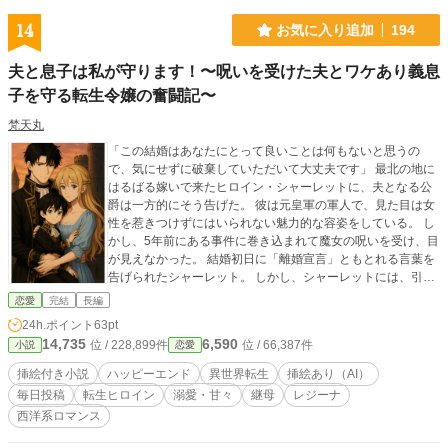
14
お気に入り追加
194
夫と息子は私が守ります！〜呪いを受けた夫とワケあり義息
子を守る転生令嬢の奮闘記〜
梵天丸
「この結婚はあなたにとって良いことは何もないと思うの
で、気にせずに破棄していただいて大丈夫です」 最北の地に
はるばる嫁いで来たヒロイン・シャーレットに、夫となる公
爵は一方的にそう告げた。 彼は元皇軍の軍人で、見た目は女
性を惹きつけずにはいられない魅力的な容姿をしている。 し
かし、5年前にある事件に巻き込まれて魔女の呪いを受け、目
が見えなかった。 結婚初日に「離婚宣言」ともとれる言葉を
告げられたシャーレット。 しかし、シャーレットには、引く
に引けない事情があった。 彼女は最初からこの結婚が短期間
恋愛
完結
長編
で終わることを知っていた。 そして、離婚して実家に戻った
24h.ポイント
63pt
彼女には、過酷な運命が待ち受けていることも。 そのことを
14,735
6,590
位 / 228,899件
位 / 66,387件
小説
恋愛
知っているのは、シャーレット・グリーンが転生令嬢だか
ら。 そう、この世界は、彼女が読んでいた異世界の物語の中
挿絵付き小説
ハッピーエンド
異世界転生
挿絵あり（AI）
なのだ。 私は出戻るわけにはいかない。出戻った後の物語の
毎日投稿
転生ヒロイン
溺愛・甘々
継母
レジーナ
結末を知っているからーー。 シャーレットはそう決意し、嫁
西洋系ロマンス
ぎ先のファーレンハイト家に居座ることを決める。 そんなあ
る日。 シャーレットは城の中で夫である公爵にそっくりな子