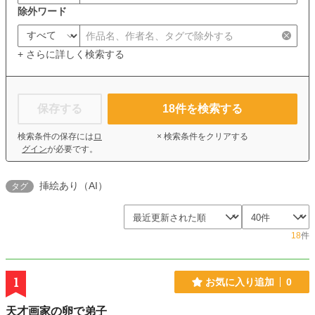
除外ワード
+ さらに詳しく検索する
保存する
18
件を検索する
検索条件の保存には
ロ
× 検索条件をクリアする
グイン
が必要です。
挿絵あり（AI）
タグ
18
件
1
お気に入り追加
0
天才画家の卵で弟子