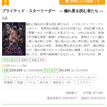
4
お気に入り追加
5
ブライテッド・スターリーダー ― 穢れ星を読む者たち ―
犬彦
穢れに蝕まれた星を読む者たちの、ノスタンティーク・ファ
ンタジー。 世界殻の内側に広がる大地では、生命の脈である
《聖脈》が人々の暮らしを支えていた。 けれどある日、各地
で不可解な異変《蝕徴》が現れはじめる。 夜明けごとに傷口
へ黒い花が咲く少年。 咳に知らない笑い声が混じる市場。 眠
ることを忘れた街区。 幸福な夢を見せる甘い井戸。 鐘が鳴る
たび、誰かの怒りが人々へ伝わる赤い鐘楼。 それらはただの
呪いでも、戦争の副産物でもなかった。 星そのものが、静か
に痛みを訴えていた。 聖脈導律師るなは、記録士アオイ、封
ファンタジー
連載中
長編
R15
脈騎士ヴァルト、星脈師セレネと共に、蝕徴の調査へ向か
24h.ポイント
0pt
う。 旅の途中で出会う少女ユノは、誰にも聞こえない“星の痛
228,899
53,345
位 / 228,899件
位 / 53,345件
小説
ファンタジー
み”を聴いていた。 これは、壊れゆく世界を救う物語ではな
い。 壊れてなお、生きようとする星を読み続ける者たちの記
ファンタジー
ダークファンタジー
ノスタンティークファンタジー
録。 美しく、不気味で、少し残酷な異変の先に、 彼らはやが
群像劇
長編
バトル
美少女
挿絵あり（AI）
ミステリー
て、世界を蝕む本当の病へ辿り着く。
感想数 0
文字数 297,680
最終更新日 2026.08.07
登録日 2026.05.03