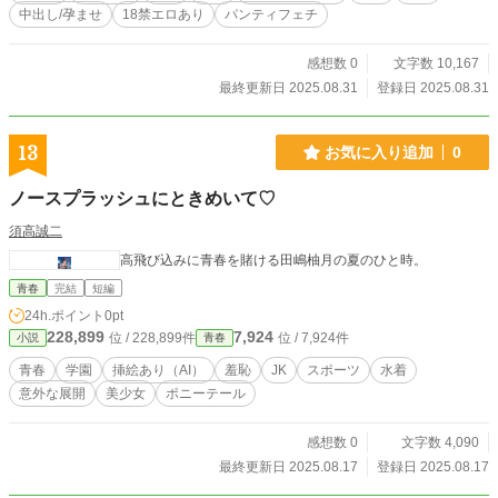
中出し/孕ませ
18禁エロあり
パンティフェチ
感想数 0
文字数 10,167
最終更新日 2025.08.31
登録日 2025.08.31
13
お気に入り追加
0
ノースプラッシュにときめいて♡
須高誠二
高飛び込みに青春を賭ける田嶋柚月の夏のひと時。
青春
完結
短編
24h.ポイント
0pt
228,899
7,924
位 / 228,899件
位 / 7,924件
小説
青春
青春
学園
挿絵あり（AI）
羞恥
JK
スポーツ
水着
意外な展開
美少女
ポニーテール
感想数 0
文字数 4,090
最終更新日 2025.08.17
登録日 2025.08.17