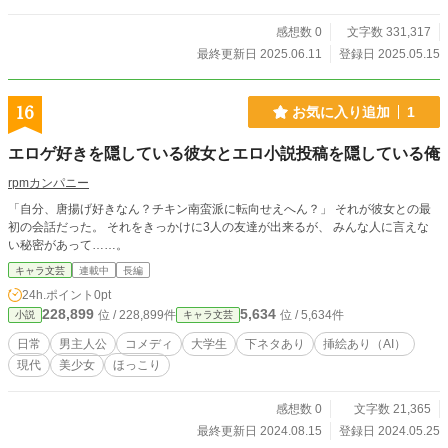
感想数 0
文字数 331,317
最終更新日 2025.06.11
登録日 2025.05.15
16
お気に入り追加
1
エロゲ好きを隠している彼女とエロ小説投稿を隠している俺
rpmカンパニー
「自分、唐揚げ好きなん？チキン南蛮派に転向せえへん？」 それが彼女との最
初の会話だった。 それをきっかけに3人の友達が出来るが、 みんな人に言えな
い秘密があって……。
キャラ文芸
連載中
長編
24h.ポイント
0pt
228,899
5,634
位 / 228,899件
位 / 5,634件
小説
キャラ文芸
日常
男主人公
コメディ
大学生
下ネタあり
挿絵あり（AI）
現代
美少女
ほっこり
感想数 0
文字数 21,365
最終更新日 2024.08.15
登録日 2024.05.25