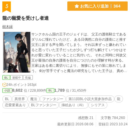
5
お気に入り追加
364
龍の寵愛を受けし者達
樹木緑
サンクホルム国の王子のジェイドは、 父王の護衛騎士である
ダリルに憧れていたけど、 ある日偶然に自分の護衛にと推す
父王に反する声を聞いてしまう。 それ以来ずっと嫌われてい
ると思っていた王子だったが少しずつ打ち解けて いつかはそ
れが愛に変わっていることに気付いた。 それと同時に何故父
王が最強の自身の護衛を自分につけたのか理解す時が来る。
王家はある者に裏切りにより、 無惨にもその策に敗れてしま
う。 剣が苦手でずっと魔法の研究をしていた王子は、 責めて
騎士だけは助けようと、 刃にかかる寸前の所でとうの昔に失
BL
連載中
長編
ったとされる 時戻しの術をかけるが…
24h.ポイント
163pt
8,602
1,789
位 / 228,899件
位 / 31,450件
小説
BL
BL
異世界
魔法
ファンタジー
第11回BL小説大賞参加作品
龍
恋愛要素あり
BLファンタジー
挿絵あり（AI）
シリアス
感想数 21
文字数 784,260
最終更新日 2026.08.06
登録日 2023.10.24