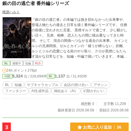
銀の目の逃亡者 番外編シリーズ
桃源ハルト
『銀の目の逃亡者』の本編では描き切れなかった出来事や、
登場人物たちの過去と日常を描く番外編シリーズです。 任務
の前後に交わされた言葉。 黒燈ギルドで過ごす、少し騒がし
い日々。 兄弟、相棒、恋人たちの間に積み重なってきた時
間。 そして、現在の関係へつながる過去の出来事。 カインと
ルシの兄弟関係、ゼルとカインの「補うが縛らない」距離、
ルシとジルの恋愛になる前のやり取り、クロが黒燈にもたら
す温かな日常などを、短編・中編で描いていきます。 本編の
事件を別の人物の視点から描く物語や、本編の合間にあった
BL
連載中
短編
R15
出来事、幼少期や過去を扱う物語も含まれます。 各話は、そ
24h.ポイント
278pt
れぞれ独立した番外編としてお読みいただけますが、本編の
5,324
1,137
位 / 228,899件
位 / 31,450件
小説
BL
内容や人物関係に触れる場合があります。 時系列や本編の読
了推奨話数は、各話のあらすじに記載します。 逃亡と戦いの
BL
短編
サブキャラカップル
会話の掛け合い
アサシン
合間に残された、言葉にならなかった感情と、彼らが帰る場
ファンタジー
AI生成作品
挿絵あり（AI）
幻獣かわいい
所の物語です。
感想数 0
文字数 11,209
最終更新日 2026.08.08
登録日 2026.08.08
3
お気に入り追加
36