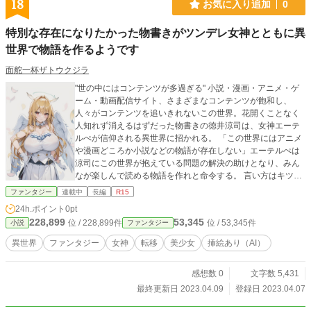
18
お気に入り追加
0
特別な存在になりたかった物書きがツンデレ女神とともに異
世界で物語を作るようです
面舵一杯ザトウクジラ
"世の中にはコンテンツが多過ぎる" 小説・漫画・アニメ・ゲ
ーム・動画配信サイト、さまざまなコンテンツが飽和し、
人々がコンテンツを追いきれないこの世界。花開くことなく
人知れず消えるはずだった物書きの徳井涼司は、女神エーテ
ルぺが信仰される異世界に招かれる。 「この世界にはアニメ
や漫画どころか小説などの物語が存在しない」エーテルぺは
涼司にこの世界が抱えている問題の解決の助けとなり、みん
なが楽しんで読める物語を作れと命令する。 言い方はキツい
がその実は優しい心を持つ女神エーテルぺとともに、涼司は
ファンタジー
連載中
長編
R15
転移前の世界で得た知識やコンテンツを参考に異世界で物語
24h.ポイント
0pt
を作ることを決意するのだった。 ※この物語はフィクション
228,899
53,345
位 / 228,899件
位 / 53,345件
小説
ファンタジー
です。実在の人物・団体とは一切関係ありません。
異世界
ファンタジー
女神
転移
美少女
挿絵あり（AI）
感想数 0
文字数 5,431
最終更新日 2023.04.09
登録日 2023.04.07