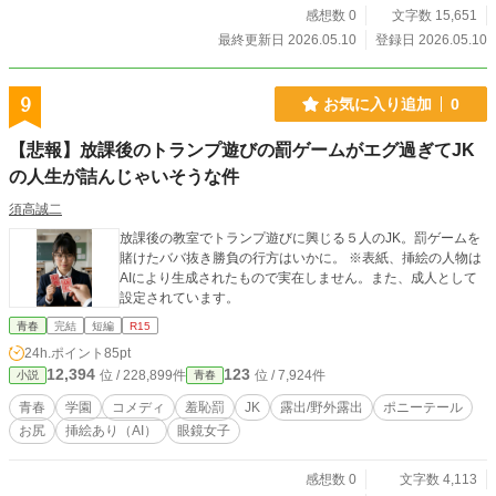
感想数 0
文字数 15,651
最終更新日 2026.05.10
登録日 2026.05.10
9
お気に入り追加
0
【悲報】放課後のトランプ遊びの罰ゲームがエグ過ぎてJK
の人生が詰んじゃいそうな件
須高誠二
放課後の教室でトランプ遊びに興じる５人のJK。罰ゲームを
賭けたババ抜き勝負の行方はいかに。 ※表紙、挿絵の人物は
AIにより生成されたもので実在しません。また、成人として
設定されています。
青春
完結
短編
R15
24h.ポイント
85pt
12,394
123
位 / 228,899件
位 / 7,924件
小説
青春
青春
学園
コメディ
羞恥罰
JK
露出/野外露出
ポニーテール
お尻
挿絵あり（AI）
眼鏡女子
感想数 0
文字数 4,113