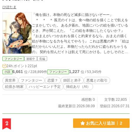
ひぽたま
「俺を描け。本物の死など滅多に描けないぞーー」
＊ ＊ ＊ 孤児のイトは、食べ物の絵を描くことで飢えを
ごまかしていた。 ある夕暮れ、地面にパンの絵を描いている
とき、声が聞こえた。 『この絵を本物にしたくないか？』
『おまえがいつかおれを描くと約束するなら、おまえの描く
絵が本物になる力を与えてやろう』 これは悪魔の声？ 「絵は
絵だからいいんだよ。本物だったらだれかに盗られちゃうも
の」 契約を拒んだイトは飢えて死にかける。しかしそのと
き、 「お？ なんだこのうまそうなパン？ まさか、絵か。
ファンタジー
連載中
長編
おまえが描いたのか？」 イトを拾ってくれたのは、スランプ
24h.ポイント
221pt
中の天才絵師、ミリドだった――。 ＊＊登場人物＊＊ ヒロイ
6,661
1,227
位 / 228,899件
位 / 53,345件
小説
ファンタジー
ン イト 浮浪児。絵の天才。 師匠 ミリド イトの絵の師
匠。工房持ち。 悪魔 イトを誘惑する悪魔。
異世界
ファンタジー
恋愛？
師匠と弟子
悪魔との取引
絵描き/画家
ハッピーエンド予定
挿絵あり（AI）
感想数 0
文字数 22,805
最終更新日 2026.08.09
登録日 2026.07.31
2
お気に入り追加
2