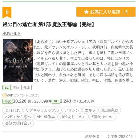
6
お気に入り追加
6
銀の目の逃亡者 第1部 魔族王都編【完結】
桃源ハルト
【あらすじ】白い王都アルシェリアの《白梟ギルド》から逃
れた、元アサシンのエルフ・ジル。夜明け前、白梟時代の長
い銀髪を自ら切り落とした彼は、追手を逃れて黒い王都ノク
ティルムへ辿り着く。そこで出会ったのは、軽口ばかりの
《黒燈ギルド》の情報屋ルシと長い耳と太い尾を持つ黒い小
型幻獣クロ。逃げるために過去を切り離した男が、黒い王都
で人と関わり、自分の名と所属、そして戻る場所を選び直し
ていく。逃亡、潜入、戦闘、陰謀、軽口、沈黙。任務を重ね
ながら少しずつ変わっていく、元アサシンと情報屋のじれじ
BL
完結
長編
れした距離を描く長編BLファンタジー。 ◆◆◆◆◆◆◆◆◆
24h.ポイント
120pt
◆◆◆◆◆◆◆◆◆◆◆◆◆◆◆◆◆◆◆◆◆◆◆◆◆◆◆
10,220
2,243
位 / 228,899件
位 / 31,450件
小説
BL
◆◆◆◆◆◆◆◆◆◆◆
【こんな方におすすめ】ツンが強く、好意や心配を素
じれじれ
サブキャラカップル
アサシン
エルフ
第1部完結
直に言えないキャラクターが好き／バディから少しずつ恋へ
バディから恋へ
AI生成作品
挿絵あり（AI）
幻獣かわいい
変わる関係が好き／無理に迫らず、相手の選択を待てる攻め
会話の掛け合い
が好き／流されず、自分の意思で戦い、選ぶ受けが好き／も
ふもふの小型幻獣が好き／口の悪い兄弟の掛け合いと兄弟愛
が好き／「補うけれど縛らない」成熟した恋人同士が好き／
感想数 0
文字数 253,094