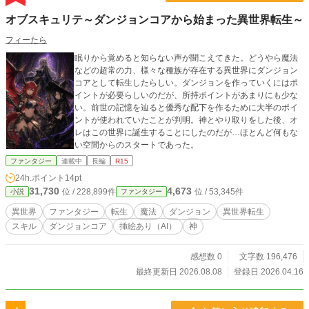
オブスキュリテ～ダンジョンコアから始まった異世界転生～
フィーたら
眠りから覚めると知らない声が聞こえてきた。どうやら魔法
などの超常の力、様々な種族が存在する異世界にダンジョン
コアとして転生したらしい。ダンジョンを作っていくにはポ
イントが必要らしいのだが、所持ポイントがあまりにも少な
い。前世の記憶を辿ると優秀な配下を作るために大半のポイ
ントが使われていたことが判明。神とやり取りをした後、オ
レはこの世界に誕生することにしたのだが…ほとんど何もな
い空間からのスタートであった。
ファンタジー
連載中
長編
R15
24h.ポイント
14pt
31,730
4,673
位 / 228,899件
位 / 53,345件
小説
ファンタジー
異世界
ファンタジー
転生
魔法
ダンジョン
異世界転生
スキル
ダンジョンコア
挿絵あり（AI）
神
感想数 0
文字数 196,476
最終更新日 2026.08.08
登録日 2026.04.16