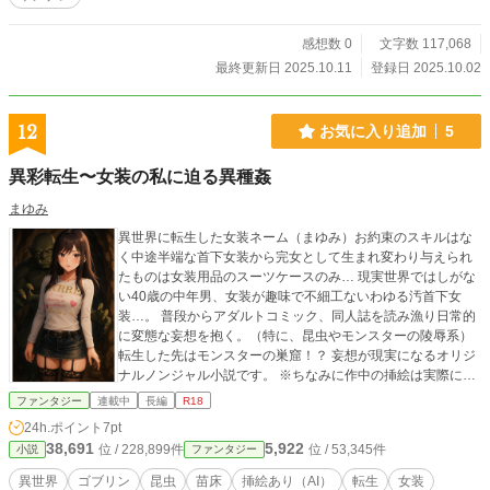
感想数 0
文字数 117,068
最終更新日 2025.10.11
登録日 2025.10.02
12
お気に入り追加
5
異彩転生〜女装の私に迫る異種姦
まゆみ
異世界に転生した女装ネーム（まゆみ）お約束のスキルはな
く中途半端な首下女装から完女として生まれ変わり与えられ
たものは女装用品のスーツケースのみ… 現実世界ではしがな
い40歳の中年男、女装が趣味で不細工ないわゆる汚首下女
装…。 普段からアダルトコミック、同人誌を読み漁り日常的
に変態な妄想を抱く。（特に、昆虫やモンスターの陵辱系）
転生した先はモンスターの巣窟！？ 妄想が現実になるオリジ
ナルノンジャル小説です。 ※ちなみに作中の挿絵は実際に女
装した自身の写真をchatgptでアニメ化しているので服装は実
ファンタジー
連載中
長編
R18
物を使用しております。
24h.ポイント
7pt
38,691
5,922
位 / 228,899件
位 / 53,345件
小説
ファンタジー
異世界
ゴブリン
昆虫
苗床
挿絵あり（AI）
転生
女装