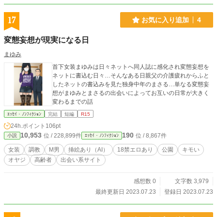
17
お気に入り追加
4
変態妄想が現実になる日
まゆみ
首下女装まゆみは日々ネットへ同人誌に感化され変態妄想を
ネットに書込む日々…そんなある日親父の介護疲れからふと
したネットの書込みを見た独身中年のまさる…単なる変態妄
想がまゆみとまさるの出会いによってお互いの日常が大きく
変わるまでの話
ｴｯｾｲ・ﾉﾝﾌｨｸｼｮﾝ
完結
短編
R15
24h.ポイント
106pt
10,953
190
位 / 228,899件
位 / 8,867件
小説
ｴｯｾｲ・ﾉﾝﾌｨｸｼｮﾝ
女装
調教
M男
挿絵あり（AI）
18禁エロあり
公園
キモい
オヤジ
高齢者
出会い系サイト
感想数 0
文字数 3,979
最終更新日 2023.07.23
登録日 2023.07.23