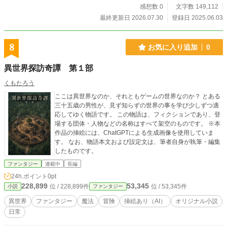
たち。 年齢制限あるものはタイトル前に「※」がついており
感想数 0
文字数 149,112
ます。 他サイトでも同作品を掲載中。表紙&一部の話の挿絵
最終更新日 2026.07.30
登録日 2025.06.03
に生成AI画像（★印表示）を使用しています。 26.7.30 二
章 拾伍話 更新
8
お気に入り追加
0
異世界探訪奇譚 第１部
くもたろう
ここは異世界なのか、それともゲームの世界なのか？ とある
三十五歳の男性が、見ず知らずの世界の事を学び少しずつ適
応してゆく物語です。 この物語は、フィクションであり、登
場する団体・人物などの名称はすべて架空のものです。 ※本
作品の挿絵には、ChatGPTによる生成画像を使用していま
す。 なお、物語本文および設定文は、筆者自身が執筆・編集
したものです。
ファンタジー
連載中
長編
24h.ポイント
0pt
228,899
53,345
位 / 228,899件
位 / 53,345件
小説
ファンタジー
異世界
ファンタジー
魔法
冒険
挿絵あり（AI）
オリジナル小説
日常