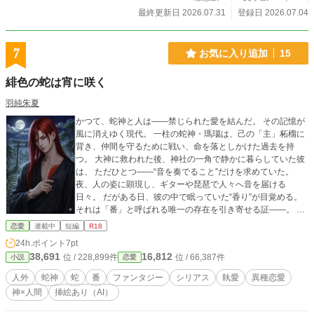
暗殺者ギルド、潜入、戦闘のあるダークファンタジーが好
最終更新日 2026.07.31
登録日 2026.07.04
き。 ◆◆◆◆◆◆◆◆◆◆◆◆◆◆◆◆◆◆◆◆◆◆◆◆◆
◆◆◆◆◆◆◆◆◆◆◆◆◆◆◆◆◆◆◆◆◆◆
※本編はR15相当の戦闘・流血・重い過去・BL要素を含みま
7
お気に入り追加
15
す。※本文・表紙画像・一部ビジュアルにAI生成を使用して
います。各画像は『銀の目の逃亡者』の設定・キャラクター
緋色の蛇は宵に咲く
情報をもとに、作者が構成・選定・調整しています。
羽純朱夏
かつて、蛇神と人は――禁じられた愛を結んだ。 その記憶が
風に消えゆく現代。 一柱の蛇神・瑪瑙は、己の「主」柘榴に
背き、仲間を守るために戦い、命を落としかけた過去を持
つ。 大神に救われた後、神社の一角で静かに暮らしていた彼
は、 ただひとつ――“音を奏でること”だけを求めていた。
夜、人の姿に顕現し、ギターや琵琶で人々へ音を届ける
日々。 だがある日、彼の中で眠っていた“香り”が目覚める。
それは「番」と呼ばれる唯一の存在を引き寄せる証――。 そ
して出会ったのは、霊感を持つひとりの女性、天川紬。 ライ
恋愛
連載中
短編
R18
ブ会場で彼を見た瞬間、 紬は感じた――甘く、抗えない香り
24h.ポイント
7pt
と、赤い蛇の影を。 惹かれ合う二人。 だが同時に、過去に滅
38,691
16,812
位 / 228,899件
位 / 66,387件
小説
恋愛
びたはずの“黒い影”もまた目覚めていく――。 「番を得るこ
とが、こんなにも苦しいなんて……」 愛か、使命か。 音と本
人外
蛇神
蛇
番
ファンタジー
シリアス
執愛
異種恋愛
能に導かれる、蛇神と人間の運命。 これは―― 執愛に溺れ
神×人間
挿絵あり（AI）
る“番”の物語。 人外（蛇神）×人間 現代和風×異種間恋愛ファ
ンタジー 「蛇の香は藤」に次ぐ外伝――もうひとつの愛のか