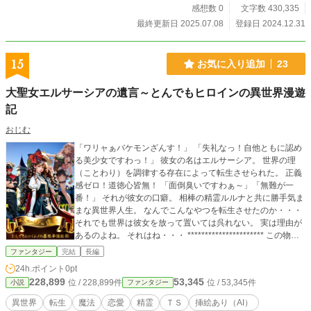
どもと出会う。 その子どもは、公爵のことを「お父さん」と
感想数 0
文字数 430,335
呼んだ。 ※完結しました！ ※挿絵・表紙絵は生成AIさん（チ
最終更新日 2025.07.08
登録日 2024.12.31
ャットGPT）を使用しています
15
お気に入り追加
23
大聖女エルサーシアの遺言～とんでもヒロインの異世界漫遊
記
おじむ
「ワリャぁバケモンざんす！」 「失礼なっ！自他ともに認め
る美少女ですわっ！」 彼女の名はエルサーシア。 世界の理
（ことわり）を調律する存在によって転生させられた。 正義
感ゼロ！道徳心皆無！ 「面倒臭いですわぁ～」「無難が一
番！」 それが彼女の口癖。 相棒の精霊ルルナと共に勝手気ま
まな異世界人生。 なんでこんなやつを転生させたのか・・・
それでも世界は彼女を放って置いては呉れない。 実は理由が
あるのよね。 それはね・・・ ********************** この物語
は異世界に少女として転生する事になった、 頭のおかしい元
ファンタジー
完結
長編
男の人生を覗き見するお話です。 挿絵はＡＩで作成したもの
24h.ポイント
0pt
です。
228,899
53,345
位 / 228,899件
位 / 53,345件
小説
ファンタジー
異世界
転生
魔法
恋愛
精霊
ＴＳ
挿絵あり（AI）