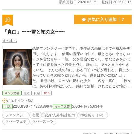
最終更新日 2026.03.15
登録日 2026.03.15
10
お気に入り追加
7
「真白」〜〜雪と蛇の女〜〜
まへまへ
恋愛ファンタジー小説です。 本作品の画像は全て生成AIを使
用しております。 信州の雪深い山中で、母とともに小さなロ
ッジを営む青年・一朗。 父を雪崩で亡くし、幼なじみをかば
って手に傷を負った過去を抱え、静かに、淡々と日々を生き
ていた。 そんな彼の前に、ある日“白い蛇”が現れる。 罠にか
かっていたその蛇を助けた夜から、運命は静かに動き出し
た。 吹雪の晩、ロッジに現れた少女――名を「真白」。 彼女
は、あの日の白蛇だった。 純粋で無垢、けれどどこか懐かし
い。 人の姿を得た彼女は、初めて知る「世界」に心を震わ
キャラ文芸
完結
長編
R15
せ、一朗のそばで少しずつ“人間”を学んでいく。 雪に閉ざさ
24h.ポイント
0pt
れた山のロッジで生まれた、人と白蛇の奇跡の絆。 過去の痛
228,899
5,634
位 / 228,899件
位 / 5,634件
小説
キャラ文芸
みと孤独を包みこむように、真白は優しく一朗の心に灯をと
もしていく。 けれど、やがて訪れる春が二人に突きつける―
ファンタジー
恋愛
変身/人外/特殊能力
挿絵あり（AI）
―「蛇としての運命」と「人としての願い」。 白い雪の中で
ラバーフェチ
ラバースーツ
出会い、心を通わせた一朗と真白の、静かで切ない恋の物語
ですが、ラバーフェチ要素やちょっとR1５な要素（まへまへ