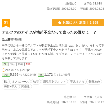
感想数 0
文字数 31,618
最終更新日 2026.08.10
登録日 2026.08.03
21
お気に入り追加
2,858
アルファのアイツが勃起不全だって言ったの誰だよ！？
モト
書籍情報
中学の頃から一緒のアルファが勃起不全だと噂が流れた。おいおい。それって本
当かよ。あんな完璧なアルファが勃起不全とかありえねぇって。 平凡モブのオ
メガが油断して美味しくいただかれる話。ラブコメ。 ムーンライトノベルズに
も掲載しております。
BL
完結
長編
R18
24h.ポイント
262pt
5,355
1,172
位 / 229,045件
位 / 31,499件
小説
BL
BL
オメガバース
執着
用意周到アルファ
平凡オメガ
美形攻め
美形×平凡
同級生
感想数 18
文字数 15,385
最終更新日 2022.07.13
登録日 2021.08.12