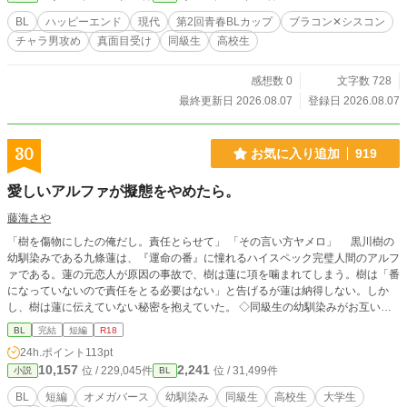
BL
ハッピーエンド
現代
第2回青春BLカップ
ブラコン✕シスコン
チャラ男攻め
真面目受け
同級生
高校生
感想数 0
文字数 728
最終更新日 2026.08.07
登録日 2026.08.07
30
お気に入り追加
919
愛しいアルファが擬態をやめたら。
藤海さや
「樹を傷物にしたの俺だし。責任とらせて」 「その言い方ヤメロ」 黒川樹の
幼馴染みである九條蓮は、『運命の番』に憧れるハイスペック完璧人間のアルフ
ァである。蓮の元恋人が原因の事故で、樹は蓮に項を噛まれてしまう。樹は「番
になっていないので責任をとる必要はない」と告げるが蓮は納得しない。しか
し、樹は蓮に伝えていない秘密を抱えていた。 ◇同級生の幼馴染みがお互いの
本性曝すまでの話です。小学生→中学生→高校生→大学生までサクサク進みま
BL
完結
短編
R18
す。ハッピーエンド。 ◇オメガバースの設定を一応借りてますが、あまりそれ
24h.ポイント
113pt
っぽい描写はありません。ムーンライトノベルズにも投稿しています。
10,157
2,241
位 / 229,045件
位 / 31,499件
小説
BL
BL
短編
オメガバース
幼馴染み
同級生
高校生
大学生