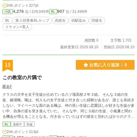
24h.ポイント
327pt
4,276
907
位 / 229,045件
位 / 31,499件
小説
BL
BL
第２回青春BLカップ
高校生
幼馴染み
同級生
イケメン×美人
感想数 0
文字数 1,701
最終更新日 2026.08.10
登録日 2026.08.10
15
お気に入り追加
0
この教室の片隅で
匿名F
クラスの大半を女子生徒が占めている八ツ場高校２年３組。 そんな３組の生
徒、鍵浦颯。颯は、何人もの女子生徒と付き合った経験があるが、誰とも長続き
しない。マイペースな面のある颯は、仲の良い生徒に恋愛話しが好きな生徒が多
い中、自身の道を突き進んでいた。 そんな中、同じ３組の生徒、小嵐廉と関わ
る機会が増えることとなる。付き合っていたはずの彼女と別れたばかりのクラス
でも人気者の廉。廉に苦手意識を持っていた颯は最初は廉との関わりを避けよう
BL
連載中
長編
としていたが－。関わる機会が増えたことで、普段は隠されている廉の悩みや心
24h.ポイント
313pt
に少しずつ触れていくうち、颯の中での廉の存在は大きくなっていた。 BLが好