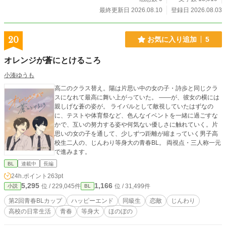
最終更新日 2026.08.10
登録日 2026.08.03
20
お気に入り追加
5
オレンジが蒼にとけるころ
小湊ゆうも
高二のクラス替え。陽は片思い中の女の子・詩歩と同じクラ
スになれて最高に舞い上がっていた。 ――が、彼女の横には
親しげな蒼の姿が。 ライバルとして敵視していたはずなの
に、テストや体育祭など、色んなイベントを一緒に過ごすな
かで、互いの努力する姿や何気ない優しさに触れていく。片
思いの女の子を通して、少しずつ距離が縮まっていく男子高
校生二人の、じんわり等身大の青春BL。 両視点・三人称一元
で進みます。
BL
連載中
長編
24h.ポイント
263pt
5,295
1,166
位 / 229,045件
位 / 31,499件
小説
BL
第2回青春BLカップ
ハッピーエンド
同級生
恋敵
じんわり
高校の日常生活
青春
等身大
ほのぼの