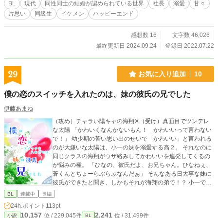
BL
現代
同性同士の結婚が認められている世界
社長
溺愛
甘々
片思い
同級生
イケメン
ハッピーエンド
感想数 16
文字数 46,026
最終更新日 2024.09.24
登録日 2022.07.22
29
お気に入り追加
10
僕の恋のスイッチを入れたのは、妹の彼氏の兄でした
伊藤あまね
（攻め）チャラい陽キャの海翔✕（受け）真面目でツンデレ
な太陽 「かわいくなんかないもん！ かわいいって言わない
で！」 幼少期の苦い思い出のせいで「かわいい」と言われる
のが大嫌いな太陽は、小一の妹を溺愛する高２。 それなのに
同じクラスの海翔がウザ絡みしてかわいいを連発してくるの
が悩みの種。 「ひなの、彼氏だよ、お兄ちゃん。ひなねぇ、
蒼くんとちょーらぶらぶなんだぁ」 そんなある日大事な妹に
彼氏ができたと聞き、しかもそれが海翔の弟で！？ 小一でお
付き合いなんて絶対反対！である太陽に対し、 同じく弟ラブ
BL
連載中
長編
な海翔が「協定を結ばないか」と提案してきて―― 弟妹ラブ
24h.ポイント
113pt
な過保護お兄ちゃんたちのアオハルＢＬ！
10,157
2,241
位 / 229,045件
位 / 31,499件
小説
BL