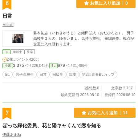
6
お気に入り追加
0
日常
Motoki
磐木祐志（いわきゆうじ）と織田弘人（おだひろと）。 男子
高校生２人の、ゆるいＢＬ。気持ち重視。 短編連作。視点が
交互に入れ替わります。
BL
連載中
長編
24h.ポイント
420pt
3,375
679
位 / 229,045件
位 / 31,499件
小説
BL
BL
男子高校生
日常
同級生
親友
第2回青春BLカップ
感想数 0
文字数 3,737
最終更新日 2026.08.10
登録日 2026.08.10
7
お気に入り追加
11
ぼっち緑化委員、花と陽キャくんで恋を知る
伊藤あまね