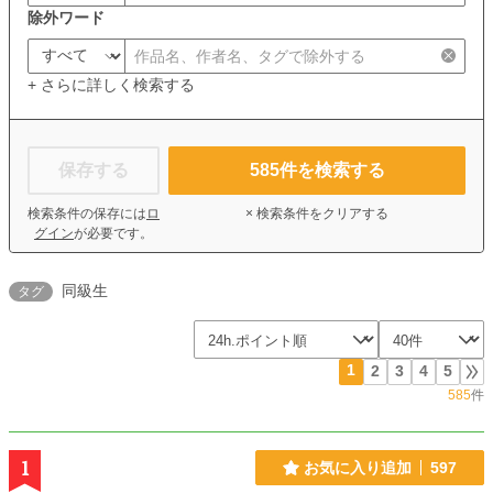
除外ワード
+ さらに詳しく検索する
保存する
585
件を検索する
検索条件の保存には
ロ
× 検索条件をクリアする
グイン
が必要です。
同級生
タグ
1
2
3
4
5
585
件
1
お気に入り追加
597