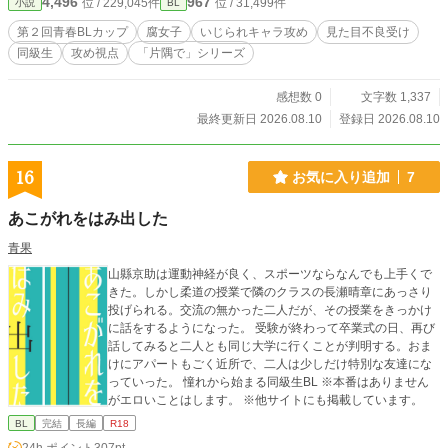
4,496
967
位 / 229,045件
位 / 31,499件
小説
BL
きな周囲からの影響も受けつつ、颯と廉の関係は徐々に変わっていく。 恋が長
続きしないマイペース男子×クラスの人気者男子のゆっくり青春BL物語。
第２回青春BLカップ
腐女子
いじられキャラ攻め
見た目不良受け
同級生
攻め視点
「片隅で」シリーズ
感想数 0
文字数 1,337
最終更新日 2026.08.10
登録日 2026.08.10
16
お気に入り追加
7
あこがれをはみ出した
青果
山縣京助は運動神経が良く、スポーツならなんでも上手くで
きた。しかし柔道の授業で隣のクラスの長瀬晴章にあっさり
投げられる。交流の無かった二人だが、その授業をきっかけ
に話をするようになった。 受験が終わって卒業式の日、再び
話してみると二人とも同じ大学に行くことが判明する。おま
けにアパートもごく近所で、二人は少しだけ特別な友達にな
っていった。 憧れから始まる同級生BL ※本番はありません
がエロいことはします。 ※他サイトにも掲載しています。
BL
完結
長編
R18