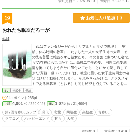
最終更新日 2026.08.10
登録日 2024.03.12
19
お気に入り追加
3
おれたち親友だろーが
結城
「BLはファンタジーだから！リアルとかマジで無理！」 突
然、休み時間の教室にこだました一人の女子生徒の大声。そ
の後も普通に雑談をする彼女たち。 その言葉に傷ついた者“た
ち”の存在にも気づかずに… 高校二年生の夏。 同性に恋愛感
情を抱いてしまう自分に気付いてから、とにかく隠し通して
きた“斉藤一颯（いぶき）”は、教室に響いた女子生徒同士の会
話にひどく動揺してしまう。 それをきっかけに、クラスメイ
トである日暮透（とおる）も同じ秘密を抱えていることを知
り、二人は友人になったが。 優しくて、どこか天然な日暮と
BL
連載中
長編
過ごす時間が増えるにつれて、一颯の中には少しずつ、ある
24h.ポイント
285pt
感情が芽生え始めるーー。
4,901
1,075
位 / 229,045件
位 / 31,499件
小説
BL
第2回青春BLカップ
現代
恋愛
同級生
高校生
青春BL
ラブコメ
ハッピーエンド
甘々
天然
感想数 0
文字数 13,919