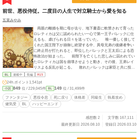
前世、悪役侍従。二度目の人生で対立騎士から愛を知る
五菜みやみ
両親の離婚を期に母が去り、地下書斎に軟禁されて育った
ロレティカは父に認められたい一心で第一王子バレックに仕
えるも、虐げられる日々を送っていた。 唯一優しく接して
くれた国王陛下が崩御し絶望する中、異母兄弟の後継者争い
に終止符が打たれると、即位したバレックと王太后による恐
怖政治が始まった。 前陛下を亡くした悲しみに囚われてい
たロレティカは国を崩壊させようと動き、その後、王弟レイ
リスよる反乱が起こる。 敗れたバレックは家臣と共に投獄
され、ロレティカも地下牢へ繋がれる。 そこでレイリスの
BL
連載中
長編
R15
護衛騎士サルクの優しさに触れ、無償の温もりを注がれて恋
24h.ポイント
1,541pt
を知り……。 処刑寸前に「今度はサルクのために生きた
849
149
位 / 229,045件
位 / 31,499件
小説
BL
い」と願いながら断罪されたが、目覚めると登城前に時間が
巻き戻っていて──！？ いいね、エール、感想、とても励み
ファンタジー
悪役令息
死に戻り
体格差
同級生
執着攻め
になります！ ※注意事項※ 7話〜28話くらいまで、お家騒動
健気受
BL
ハッピーエンド
編と思って読んでください。後の方にならないと攻めキャラ
のサルクは登場しません。
感想数 2
文字数 167,111
最終更新日 2026.08.10
登録日 2026.03.10