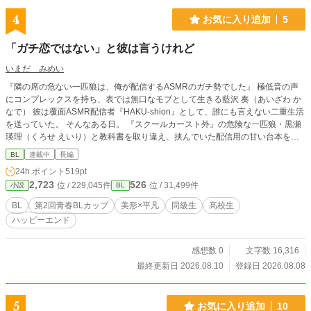
4
お気に入り追加
5
「ガチ恋ではない」と彼は言うけれど
いまだ みめい
『隣の席の危ない一匹狼は、俺が配信するASMRのガチ勢でした』 極低音の声
にコンプレックスを持ち、表では無口なモブとして生きる藍沢 奏（あいざわ か
なで） 彼は覆面ASMR配信者『HAKU-shion』として、誰にも言えない二重生活
を送っていた。 そんなある日。 『スクールカースト外』の危険な一匹狼・黒瀬
瑛理（くろせ えいり）と教科書を取り違え、挟んでいた配信用の甘い台本を拾
われてしまう。 正体発覚を恐れる奏だったが、実は黒瀬は『HAKU-shion』の熱
BL
連載中
長編
狂的なリスナーで……！？ コンプレックスと執着が入り混じる、声から始まる
24h.ポイント
519pt
救済の物語。
2,723
526
位 / 229,045件
位 / 31,499件
小説
BL
BL
第2回青春BLカップ
美形×平凡
同級生
高校生
ハッピーエンド
感想数 0
文字数 16,316
最終更新日 2026.08.10
登録日 2026.08.08
5
お気に入り追加
10