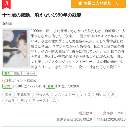
3
お気に入り追加
0
十七歳の鼓動、消えない1990年の残響
深町薫
1990年、夏。 まだ何者でもなかった私たちが、自転車で二人
乗りしながら信じた「永遠」。 雨上がりのアスファルトの匂
いや、夜空を埋め尽くした黄金色の花火、そして背中越しに
感じた体温。 スマホもなかったあの頃、私たちは目の前の瞬
間と、その一瞬の感情だけ確かに信じていた。 三十数年の時
を超え、失われた季節の残り香を辿るように綴られる、切な
くも美しいノスタルジック・ストーリー。 あの日の光の中に
置き去りにしてきた「自分」に会いに行きたくなる物語で
す。
青春
完結
ｼｮｰﾄｼｮｰﾄ
24h.ポイント
853pt
1,608
19
位 / 229,045件
位 / 7,928件
小説
青春
青春
平成初期
花火大会
ノスタルジー
レトロ
思い出
夏
同級生
初恋
ファーストキス
感想数 0
文字数 2,350
最終更新日 2026.08.10
登録日 2026.08.10