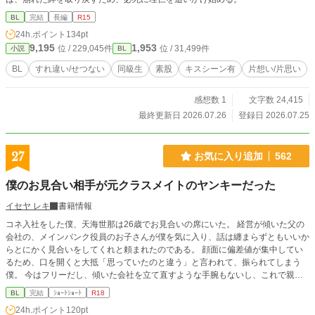
BL
完結
長編
R15
24h.ポイント
134pt
9,195
1,953
位 / 229,045件
位 / 31,499件
小説
BL
BL
すれ違い/せつない
同級生
素股
キスシーン有
片想い/片思い
感想数 1
文字数 24,415
最終更新日 2026.07.26
登録日 2026.07.25
27
お気に入り追加
562
僕のお見合い相手が元クラスメイトのヤンキーだった
イセヤ レキ
書籍情報
コネ入社をした僕、天海世那は26歳でお見合いの席にいた。 経営が傾いた父の
会社の、メインバンク役員のお子さんが僕を気に入り、話は纏まらずともいいか
らとにかく見合いをしてくれと頼まれたのである。 顔面に偏差値が集中してい
るため、口を開くと大抵「思っていたのと違う」と言われて、振られてしまう
僕。 今はフリーだし、傾いた会社を立て直すような手腕もないし、これで親孝
行出来るのならばと気軽に引き受けた。 どうせこのお見合い相手も、僕の中身
BL
完結
ｼｮｰﾄｼｮｰﾄ
R18
を知れば勝手に幻滅して直ぐに断ってくれるだろう。 ところが見合い当日、僕
24h.ポイント
120pt
の前に現れたのは高身長のハイスペックイケメンで――！？ 全30話、完結済。