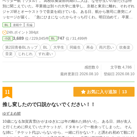
ぺッター航（ワタル）。 高校吹奏楽部同期の二人は、なぜか互いの音だけは特
別に聞こえていた。卒業後は別々の大学に進学し、京都と東京に離れ、それぞれ
ジャズ研とオーケストラで音楽を続けている。 ある日、航から敦司に唐突にメ
ッセージが届く。 「急にひまになったからそっち行くわ。明日泊めて」 卒業以
来の再会。初日は京都市内を遊び歩き、敦司のアパートで部屋飲み。下戸の敦司
BL
連載中
長編
と酒豪の航、何も起きないはずがなく――？ 二日目は楽器持参で鴨川へ。二人
24h.ポイント
384pt
の即席セッションが始まる。自由奔放なサックスと、規律正しく華やかなトラン
3,689
747
位 / 229,045件
位 / 31,499件
小説
BL
ペットが、時にぶつかり合い、時に共鳴する。まるで音で会話するように。 最
終日、セッションの余韻を胸に、それぞれの日常へ戻っていく二人。何も変わら
第2回青春BLカップ
BL
大学生
同級生
再会
両片思い
吹奏楽
なかったのか、何かが変わったのか。そして、敦司の部屋に最後に残されたもの
音楽
じれじれ
すれ違い
は―― 音は雄弁なのに、言葉は不器用すぎる二人の、名前のつかない感情をめ
ぐる三日間の青春BL。
感想数 0
文字数 4,786
最終更新日 2026.08.10
登録日 2026.08.10
11
お気に入り追加
13
推し変したので口説かないでください！！
ゆずまめ鯉
10歳になる加賀真雪(かがまゆき)には年の離れた姉がいた。 ある日、姉が友人
と行くために抑えていたチケットが、ドタキャンで一枚余ってしまった。 そん
な姉に「チケット代はいらないから、一緒に行かない？」と誘われ初めて観に行