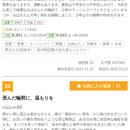
変態もありますが、感動もあります。最初は小学生から中学生にかけて、大好き
な若くて綺麗なおばさんとの物語で、少年がランジェリーフェチとなったいきさ
つや、おばさんとの辛い別れを経験しました。少年はその経験や性向を引きずっ
たなか、新たに同級生との恋愛に踏み出します。しかし、高校の２年間、愛を深
恋愛
連載中
長編
R18
めあい絆を確かめあったふたりに突然の破局が訪れ、少年は深く傷つきます。そ
24h.ポイント
142pt
の後、そんな少年の前に相次いでふたりの少女が現れ、新たな展開が始まりま
8,901
4,023
位 / 229,045件
位 / 66,406件
小説
恋愛
す。
恋愛
青春
ランジェリー
制服
お姉さん
同級生
後輩
女装
男主人公(高校生)
第16回恋愛小説大賞エントリー
感想数 10
文字数 293,984
最終更新日 2023.11.22
登録日 2020.10.24
26
お気に入り追加
31
歪んだ輪郭に、温もりを
いにしゃるS
​密かに柊に恋心を抱きながらも、彼の「都合のいい存在」から抜け出せずにいた
理仁。お互いの傷を埋め合うような歪な関係は、ある日を境に決定的な破綻を迎
える。 ​すべてを失って初めて、自分の過ちと相手の存在の大きさに気づいた柊
は、崩れた絆を取り戻すため、必死に理仁を追いかけ始める。