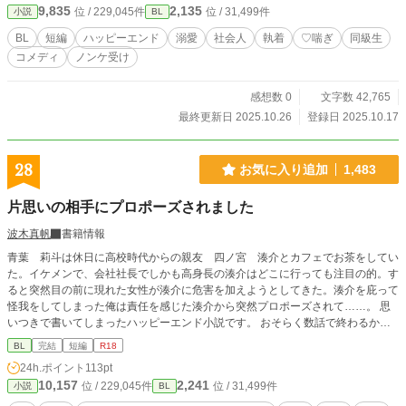
9,835
2,135
位 / 229,045件
位 / 31,499件
小説
BL
BL
短編
ハッピーエンド
溺愛
社会人
執着
♡喘ぎ
同級生
コメディ
ノンケ受け
感想数 0
文字数 42,765
最終更新日 2025.10.26
登録日 2025.10.17
28
お気に入り追加
1,483
片思いの相手にプロポーズされました
波木真帆
書籍情報
青葉 莉斗は休日に高校時代からの親友 四ノ宮 湊介とカフェでお茶をしてい
た。イケメンで、会社社長でしかも高身長の湊介はどこに行っても注目の的。す
ると突然目の前に現れた女性が湊介に危害を加えようとしてきた。湊介を庇って
怪我をしてしまった俺は責任を感じた湊介から突然プロポーズされて……。 思
いつきで書いてしまったハッピーエンド小説です。 おそらく数話で終わるかな
と思います。 気楽に読んで楽しんでいただけると嬉しいです♡ ※同性同士の結
BL
完結
短編
R18
婚が認められている世界のお話です。 R18には※つけます。
24h.ポイント
113pt
10,157
2,241
位 / 229,045件
位 / 31,499件
小説
BL