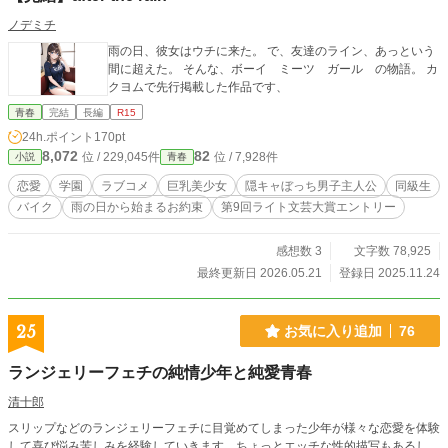
ノデミチ
雨の日、彼女はウチに来た。 で、友達のライン、あっという
間に超えた。 そんな、ボーイ ミーツ ガール の物語。 カ
クヨムで先行掲載した作品です、
青春
完結
長編
R15
24h.ポイント
170pt
8,072
82
位 / 229,045件
位 / 7,928件
小説
青春
恋愛
学園
ラブコメ
巨乳美少女
隠キャぼっち男子主人公
同級生
バイク
雨の日から始まるお約束
第9回ライト文芸大賞エントリー
感想数 3
文字数 78,925
最終更新日 2026.05.21
登録日 2025.11.24
25
お気に入り追加
76
ランジェリーフェチの純情少年と純愛青春
清十郎
スリップなどのランジェリーフェチに目覚めてしまった少年が様々な恋愛を体験
して喜び悩み苦しみを経験していきます。ちょっとエッチな性的描写もあるし、