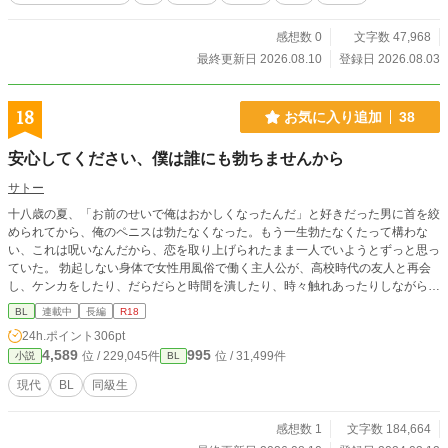
感想数 0
文字数 47,968
最終更新日 2026.08.10
登録日 2026.08.03
18
お気に入り追加
38
安心してください、僕は誰にも勃ちませんから
サトー
十八歳の夏、「お前のせいで俺はおかしくなったんだ」と好きだった男に首を絞
められてから、俺のペニスは勃たなくなった。もう一生勃たなくたって構わな
い、これは呪いなんだから、恋を取り上げられたまま一人でいようとずっと思っ
ていた。 勃起しない身体で女性用風俗で働く主人公が、高校時代の友人と再会
し、ケンカをしたり、だらだらと時間を潰したり、時々触れあったりしながら、
拗れていた関係を再構築していく話。 ※ムーンライトノベルズにも掲載してい
BL
連載中
長編
R18
ます。
24h.ポイント
306pt
4,589
995
位 / 229,045件
位 / 31,499件
小説
BL
現代
BL
同級生
感想数 1
文字数 184,664