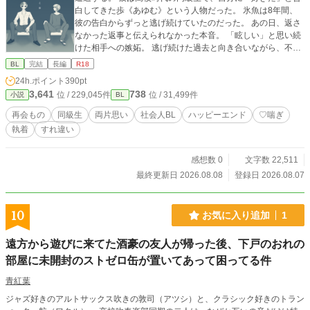
白してきた歩《あゆむ》という人物だった。 氷魚は8年間、
彼の告白からずっと逃げ続けていたのだった。 あの日、返さ
なかった返事と伝えられなかった本音。 「眩しい」と思い続
けた相手への嫉妬。 逃げ続けた過去と向き合いながら、不器
用な2人が、互いの感情に向き合いながら距離を縮めていく物
BL
完結
長編
R18
語。 自己肯定感低い攻め(氷魚)×一途純粋陽キャ受け(歩) ※作
24h.ポイント
390pt
品に入っている要素はタグからご確認ください。
3,641
738
位 / 229,045件
位 / 31,499件
小説
BL
再会もの
同級生
両片思い
社会人BL
ハッピーエンド
♡喘ぎ
執着
すれ違い
感想数 0
文字数 22,511
最終更新日 2026.08.08
登録日 2026.08.07
10
お気に入り追加
1
遠方から遊びに来てた酒豪の友人が帰った後、下戸のおれの
部屋に未開封のストゼロ缶が置いてあって困ってる件
青紅葉
ジャズ好きのアルトサックス吹きの敦司（アツシ）と、クラシック好きのトラン