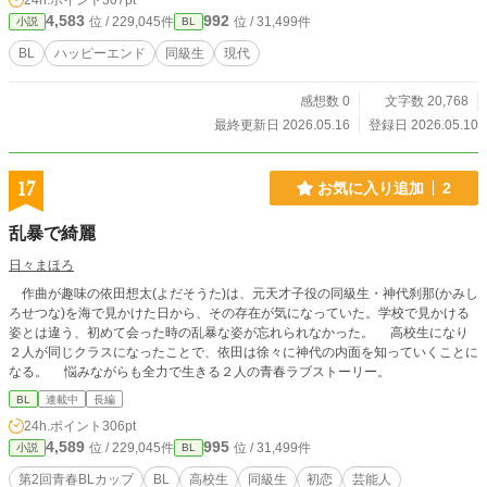
24h.ポイント
307pt
4,583
992
位 / 229,045件
位 / 31,499件
小説
BL
BL
ハッピーエンド
同級生
現代
感想数 0
文字数 20,768
最終更新日 2026.05.16
登録日 2026.05.10
17
お気に入り追加
2
乱暴で綺麗
日々まほろ
作曲が趣味の依田想太(よだそうた)は、元天才子役の同級生・神代刹那(かみし
ろせつな)を海で見かけた日から、その存在が気になっていた。学校で見かける
姿とは違う、初めて会った時の乱暴な姿が忘れられなかった。 高校生になり
２人が同じクラスになったことで、依田は徐々に神代の内面を知っていくことに
なる。 悩みながらも全力で生きる２人の青春ラブストーリー。
BL
連載中
長編
24h.ポイント
306pt
4,589
995
位 / 229,045件
位 / 31,499件
小説
BL
第2回青春BLカップ
BL
高校生
同級生
初恋
芸能人