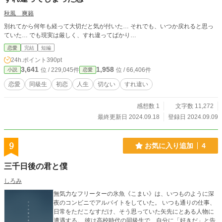
秋風 爽籟
別れてから何年も経って大切だと気が付いた… それでも、いつか戻れると思っ
ていた… でも現実は厳しく、すれ違ってばかり…
恋愛
完結
短編
24h.ポイント
390pt
3,641
1,958
位 / 229,045件
位 / 66,406件
小説
恋愛
恋愛
同級生
初恋
人生
切ない
すれ違い
感想数 1
文字数 11,272
最終更新日 2024.09.18
登録日 2024.09.09
9
お気に入り追加
4
三千日後の君と僕
しろみ
無気力なフリーターの氷魚《こまい》は、いつものように深
夜のコンビニでアルバイトをしていた。 いつも通りの仕事、
日常をただこなすだけ、そう思っていた矢先にとある人物に
遭遇する。 彼は高校時代の同級生で、自分に「好きだ」と告