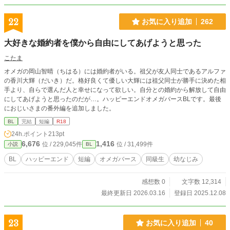
22
お気に入り追加
262
大好きな婚約者を僕から自由にしてあげようと思った
こたま
オメガの岡山智晴（ちはる）には婚約者がいる。祖父が友人同士であるアルファ
の香川大輝（だいき）だ。格好良くて優しい大輝には祖父同士が勝手に決めた相
手より、自らで選んだ人と幸せになって欲しい。自分との婚約から解放して自由
にしてあげようと思ったのだが…。ハッピーエンドオメガバースBLです。最後
におじいさまの番外編を追加しました。
BL
完結
短編
R18
24h.ポイント
213pt
6,676
1,416
位 / 229,045件
位 / 31,499件
小説
BL
BL
ハッピーエンド
短編
オメガバース
同級生
幼なじみ
感想数 0
文字数 12,314
最終更新日 2026.03.16
登録日 2025.12.08
23
お気に入り追加
40