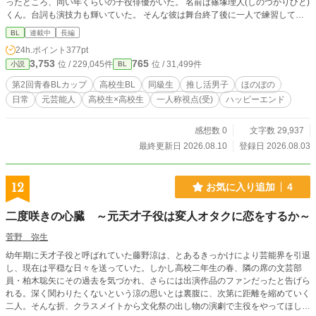
ったところ、同い年くらいの子役俳優がいた。 名前は篠塚理人(しのづかりひと)
くん。台詞も演技力も輝いていた。 そんな彼は舞台終了後に一人で練習してお
り、監督にダメ出しをされても熱心に聞いていた。 トイレに行く姉を待ってい
BL
連載中
長編
た真雪は、目が合ってしまった。 「さっき、前の方に座っていたよね。見に来
24h.ポイント
377pt
てくれてありがとう」 「ええと……りゅういちくん？」 「理人だよ。隆一とは
3,753
765
位 / 229,045件
位 / 31,499件
小説
BL
従兄弟なんだ」 「リトくん！」 それから真雪は、リトくんと従兄弟の隆一こと
リュウくんを追うようになった。 それから四年が経ち、中学三年生の春。 「落
第2回青春BLカップ
高校生BL
同級生
推し活男子
ほのぼの
ち着いて聞いてね、ユキちゃん。理人くんも隆一くんも、芸能活動を休止するみ
日常
元芸能人
高校生×高校生
一人称視点(受)
ハッピーエンド
たい」 「え！」 そして中学三年生の冬──一月。 春から篠塚隆一が、八人組男
子アイドルグループに所属することと、篠塚理人が芸能界を引退することを知っ
てしまった。 寂しいけれど、十歳から十五歳までの五年間は楽しく推し活して
感想数 0
文字数 29,937
いたので、お疲れさまでしたと手紙を書いて事務所へ送った。 「リトくんは一
最終更新日 2026.08.10
登録日 2026.08.03
般人になるんだし、これからはリュウくんを推そう」 ところが高校一年生の四
月。入学式前に教室で待機していると、見覚えのある人物が眼鏡をかけて教室に
入って来て──！？ かつての推しと同級生になり、高校生活が始まるお話。 篠塚
12
お気に入り追加
4
理人(15)×加賀真雪(15)
二度咲きの心臓 ～元天才子役は変人オタクに恋をするか～
菅野 弥生
幼年期に天才子役と呼ばれていた藤野涼は、とあるきっかけにより芸能界を引退
し、現在は平穏な日々を送っていた。しかし高校二年生の春、隣の席の文芸部
員・柏木聡矢にその過去を気づかれ、さらには出演作品のファンだったと告げら
れる。深く関わりたくないという涼の思いとは裏腹に、次第に距離を縮めていく
二人。そんな折、クラスメイトから文化祭の出し物の演劇で主役をやってほしい