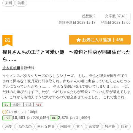
束縛
執着
感想数 2
文字数 37,411
最終更新日 2023.12.17
登録日 2023.12.05
31
お気に入り追加
455
観月さんちの王子と可愛い姫 〜凌也と理央が同級生だった
ら……
波木真帆
書籍情報
イケメンスパダリシリーズのもしもシリーズ。 もし、凌也と理央が同学年で生
まれて間もなく観月家に引き取られ、赤ちゃんの頃に出会っていたらどんなカッ
プルになっていただろう……。 そんな妄想が溢れて書いてしまいました。 一話
だけのお遊びのはずでしたが、ベビちゃんたちが可愛くてついお話が増えてしま
い、これからも増えそうな気がするので独立させてみました。 これで生まれた
てじゃなく幼稚園や小学生時代の二人の様子も書けるかな〜なんて目論んでいま
BL
連載中
短編
R18
す。 本編シリーズがR18のため、こちらも念の為つけています。 こちらにR18
24h.ポイント
106pt
のお話を投稿するのは成長してからになりますのでしばらくはありません。 本
10,561
2,375
位 / 229,045件
位 / 31,499件
小説
BL
編をご存知の方に向けての完全お遊びですので、本編を未読の方はぜひ本編も合
わせてご覧いただければ嬉しいです。
溺愛
ほのぼの
幸せな世界
同級生
甘々
家族愛
独占欲
執着