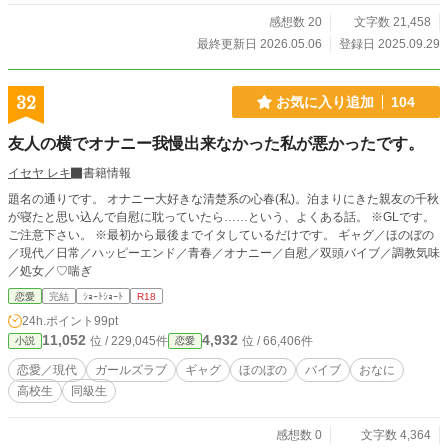
感想数 20
文字数 21,458
最終更新日 2026.05.06
登録日 2025.09.29
32
お気に入り追加
104
友人の横でオナニー我慢出来なかった私が悪かったです。
イセヤ レキ
書籍情報
題名の通りです。 オナニー大好きな清楚系の心春(私)。泊まりにきた親友の千秋
が寝たと思い込んで自慰に耽っていたら……という、よくある話。 ※GLです。
ご注意下さい。 ※最初から最後までイタしているだけです。 ギャグ／ほのぼの
／現代／日常／ハッピーエンド／青春／オナニー／自慰／双頭バイブ／調教気味
／処女／♡喘ぎ
恋愛
完結
ｼｮｰﾄｼｮｰﾄ
R18
24h.ポイント
99pt
11,052
4,932
位 / 229,045件
位 / 66,406件
小説
恋愛
恋愛／現代
ガールズラブ
ギャグ
ほのぼの
バイブ
おなに
高校生
同級生
感想数 0
文字数 4,364