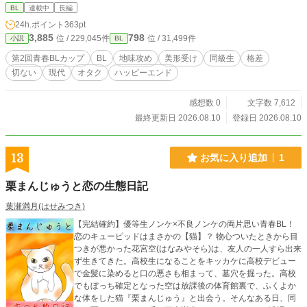
と打診され、涼は考えた末にある条件を出すことにするが――。元天才は過去の
BL
連載中
長編
トラウマを乗り越え、もう一度咲くことができるのか。 脚本家志望の変わり者×
24h.ポイント
363pt
美形な元天才子役のはじめての恋。 【登場人物】 藤野 涼（ふじの りょう）
3,885
798
位 / 229,045件
位 / 31,499件
小説
BL
高校二年生。中学一年生まで子役として活動しており、当時は天才と呼ばれてい
た。幼年期から特殊な環境にいたにも関わらず至って常識人。気が強い。妹が一
第2回青春BLカップ
BL
地味攻め
美形受け
同級生
格差
人いる。 柏木 聡矢（かしわぎ そうや） 高校二年生。日本の映像作品が好き
切ない
現代
オタク
ハッピーエンド
なオタクで、将来の夢は脚本家。シングルマザー家庭で母親は工場勤務。 結
城 新（ゆうき あらた） 高校二年生。とてもアホ。
感想数 0
文字数 7,612
最終更新日 2026.08.10
登録日 2026.08.10
13
お気に入り追加
1
栗まんじゅうと恋の生態日記
葉瀬満月(はせみつき)
【完結確約】優等生ノンケ×不良ノンケの両片思い青春BL！
恋のキューピッドはまさかの【猫】？ 物心ついたときから目
つきが悪かった花宮空(はなみやそら)は、友人の一人すら出来
ず生きてきた。高校生になることをキッカケに高校デビュー
で金髪に染めると口の悪さも相まって、墓穴を掘った。高校
でもぼっち確定となった空は放課後の体育館裏で、ふくよか
な体をした猫『栗まんじゅう』と出会う。そんなある日、同