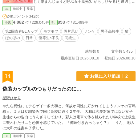
じく栗まんじゅうと呼ぶ五十嵐光(いがらしひかる)と遭遇し
た。同級生だった光を見た瞬間、男なのに綺麗な顔へ見惚れ
BL
連載中
長編
てしまう。最初は勘違いからぎこちなかった二人だったが、
24h.ポイント
342pt
ひょんなことから光が女子を苦手としていることを知る。光
4,082
853
位 / 229,045件
位 / 31,499件
小説
BL
とダチになりたいと思っていた空は、こいつを守りたい、特
別な関係になりたいと思い始めた。 そんなとき、光から『栗
第2回青春BLカップ
モフモフ
両片思い
ノンケ
男子高校生
猫
まんじゅうの生態日記』をやらないかと声をかけられる。 日
ほのぼの
日常
優等生×不良
同級生
常から非日常へ変わったように錯覚するほど、空は光の笑顔
や積極的な行動に心を揺れ動かされていく。 これは、一匹の
猫が恋のキューピッドとなって、不器用な二人の恋がゆっく
感想数 0
文字数 5,435
りと育まれていく生態日記。 友情と恋心に揺れる感情の行方
最終更新日 2026.08.10
登録日 2026.08.10
は？ 【完結確約】なので毎日1話から読んでもらえたら嬉し
いです。 初日(8/10)から8/18までは3話連載！毎日2話更新予
定です。 時間帯(目安)：7:20/19:20/21:20予定(2話更新は夜の
14
お気に入り追加
2
時間) 初日は12:20から。最終回は9/5の2話更新。 最終日は1
1:07～後日談&おまけSS掲載。11:12完結予定 ※完結日以外
偽装カップルのつもりだったのに…
で、特に休日はボーナスタイムによって時間帯が異なる可能
性もあります。 投稿日：8月10日 完結日：9月6日 ※表紙絵は
星野ひかり
イメージです。本来は毛が長いです。 ©2026 kurehaCorp.
やたら異性にモテるゲイ一条大和と、何故か同性に好かれてしまうノンケの宮嶋
【無断転載使用AI学習全て禁止】All rights reserved.
彩人。２人は幼馴染みで同じ高校に通う２年生。 大和は恋愛対象ではない女子
生徒からの告白にうんざりしており、彩人は電車で体を触られたり学校で上級生
に襲われたり…と恐怖を感じていた。 「俺達付き合っちゃう？」 「うん」 彩人
は大和の提案を了承した。
BL
連載中
長編