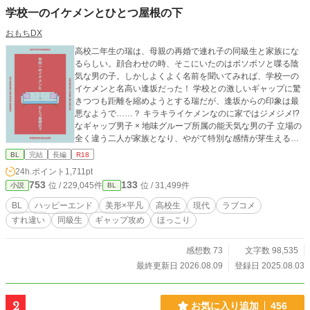
学校一のイケメンとひとつ屋根の下
おもちDX
高校二年生の瑞は、母親の再婚で連れ子の同級生と家族にな
るらしい。顔合わせの時、そこにいたのはボソボソと喋る陰
気な男の子。しかしよくよく名前を聞いてみれば、学校一の
イケメンと名高い逢坂だった！ 学校との激しいギャップに驚
きつつも距離を縮めようとする瑞だが、逢坂からの印象は最
悪なようで……？ キラキライケメンなのに家ではジメジメ!?
なギャップ男子 × 地味グループ所属の能天気な男の子 立場の
全く違う二人が家族となり、やがて特別な感情が芽生えるラ
ブストーリー。 本編は全年齢、番外編はR18です。
BL
完結
長編
R18
24h.ポイント
1,711pt
753
133
位 / 229,045件
位 / 31,499件
小説
BL
BL
ハッピーエンド
美形×平凡
高校生
現代
ラブコメ
すれ違い
同級生
ギャップ攻め
ほっこり
感想数 73
文字数 98,535
最終更新日 2026.08.09
登録日 2025.08.03
2
お気に入り追加
456