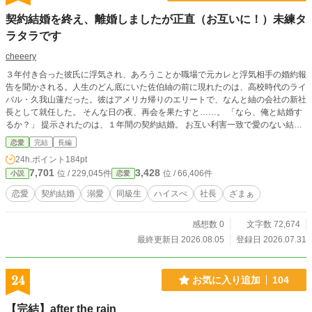
契約結婚を終え、離婚しましたが正直（お互いに！）未練タ
ラタラです
cheeery
３年付き合った彼氏に浮気され、あろうことか職場で元カレと浮気相手の婚約報
告を聞かされる。人生のどん底にいた佐伯紬の前に現れたのは、高校時代のライ
バル・久我山蓮だった。彼はアメリカ帰りのエリートで、なんと紬の会社の新社
長として就任した。 そんな日の夜、再会を果たすと……。 「なら、俺と結婚す
るか？」 提示されたのは、１年間の契約結婚。 お互い利害一致で愛のない結婚
だと思っていたのに、始まった新婚生活は予想外に甘々で……。 待って、この
恋愛
完結
長編
生活めちゃくちゃ幸せかも♡ 離婚する理由が見つからない！幸せすぎる生活。
24h.ポイント
184pt
しかしそんな契約結婚にも終わりがやってきて……。 ああ、そうか私……蓮の
7,701
3,428
位 / 229,045件
位 / 66,406件
小説
恋愛
こと好きになっちゃったんだ。
恋愛
契約結婚
溺愛
同級生
ハイスぺ
社長
ざまぁ
感想数 0
文字数 72,674
最終更新日 2026.08.05
登録日 2026.07.31
24
お気に入り追加
104
【完結】after the rain