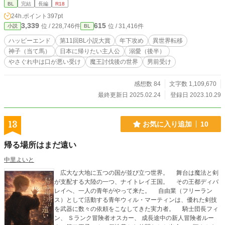
BL
完結
長編
R18
24h.ポイント
397pt
3,339
615
位 / 228,746件
位 / 31,416件
小説
BL
ハッピーエンド
第11回BL小説大賞
年下攻め
異世界転移
神子（当て馬）
日本に帰りたい主人公
溺愛（後半）
やさぐれ中は口が悪い受け
魔王討伐後の世界
男前受け
感想数 84
文字数 1,109,670
最終更新日 2025.02.24
登録日 2023.10.29
13
お気に入り追加
10
帰る場所はまだ遠い
中里よいと
広大な大地に五つの国が並び立つ世界。 舞台は魔法と剣
が支配する大陸の一つ、ナイトレイ王国。 その王都ディバ
レイへ、一人の青年がやって来た。 自由業（フリーラン
ス）として活動する青年ウィル・マーティンは、優れた剣技
を武器に数々の依頼をこなしてきた実力者。 騎士団長フィ
ン、 Ｓランク冒険者オスカー、 成長途中の新人冒険者ルー