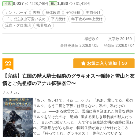
9,037
1,880
位 / 228,746件
位 / 31,416件
小説
BL
カントボーイ
去勢
身体改造
子宮移植
男前受け
ゴミで泣き虫可愛い攻め
平凡受け
年下攻め×年上受け
流血・グロ表現
執着攻め
感想数 0
文字数 20,169
最終更新日 2026.07.05
登録日 2026.07.04
22
お気に入り追加
50
【完結】亡国の獣人騎士銀豹のグラキオス〜猟師と雪山と友
情とご先祖様のアナル拡張器♡〜
ナカナカナ
「あい、あいひて、りゅ……♡♡」 『ああ、愛してる、私の
ヨルク。もう二度と下界には渡さない。私の、私だけの
妻……』 ――ある吹雪の日、雪崩に巻き込まれた無骨な猟師
ヨルクを助けたのは、絶滅に瀕する美しき銀豹族の獣人だっ
た。 ヨルクは彼がたった一人で守る超魔法文明の遺跡に匿わ
れ、不器用ながらも温かい同居生活が始まりかけたところ
で… 「待ってくれ、グラキオス！一体何だっていきな