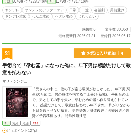
8,766
1,799
位 / 228,746件
位 / 31,416件
小説
BL
ヤンデレ
ヤンデレのアフターケア
日常
一途
会話劇
男前受け
ヤンデレ攻め
わんこ攻め
ヘタレ攻め
じれったい
感想数 0
文字数 30,053
最終更新日 2026.07.31
登録日 2026.06.17
21
お気に入り追加
4
手術台で「孕む器」になった俺に、年下男は感謝だけして敬
意を払わない
マリ・シンジュ
「兄さんの中に、僕の子が宿る場所が欲しかった」 年下男(羽
生)のために、男の身体を捨てる年上受け(新城)。 手術台の上
で、男としての形を失い、孕むための器へ作り替えられてい
く。 感謝だけして、敬意は払わない年下攻め。 怖がりながら
も目を逸らせない執着。 男性妊娠／身体改造／医療改造／去
勢／子宮移植あり。 特殊性癖注意。
BL
完結
短編
R18
24h.ポイント
127pt