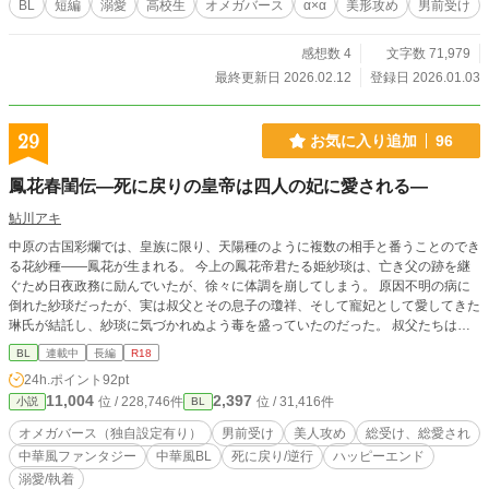
BL
短編
溺愛
高校生
オメガバース
α×α
美形攻め
男前受け
感想数 4
文字数 71,979
最終更新日 2026.02.12
登録日 2026.01.03
29
お気に入り追加
96
鳳花春閨伝―死に戻りの皇帝は四人の妃に愛される―
鮎川アキ
中原の古国彩爛では、皇族に限り、天陽種のように複数の相手と番うことのでき
る花紗種――鳳花が生まれる。 今上の鳳花帝君たる姫紗琰は、亡き父の跡を継
ぐため日夜政務に励んでいたが、徐々に体調を崩してしまう。 原因不明の病に
倒れた紗琰だったが、実は叔父とその息子の瓊祥、そして寵妃として愛してきた
琳氏が結託し、紗琰に気づかれぬよう毒を盛っていたのだった。 叔父たちは亡
き父の死因にも関わっており、玉座を譲らなければ母にまで害が及ぶと脅された
BL
連載中
長編
R18
紗琰は、彼らの言うとおりにする他ない。 譲位後は瓊祥によって監禁され、紗
24h.ポイント
92pt
琰の体調は悪化の一途をたどっていた。 その一方で、叔父と瓊祥によって国政
11,004
2,397
位 / 228,746件
位 / 31,416件
小説
BL
は混乱に陥っており、とうとう隣国の力を借りて謀反が起こる。騒乱の最中、失
意のうちに殺された紗琰だったが、目を覚ますと即位したばかりの頃へ戻ってい
オメガバース（独自設定有り）
男前受け
美人攻め
総受け、総愛され
た。 誰が味方で、誰が敵だったのか。逆行前にはわからなかった真実を知った
中華風ファンタジー
中華風BL
死に戻り/逆行
ハッピーエンド
紗琰は、自身と大切な人々を守るため、過去と同じ運命をたどらぬことを決意す
溺愛/執着
る。 同作品はムーンライトノベルズ（https://novel18.syosetu.com/n9749lg/）、