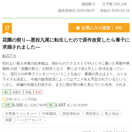
感想数 0
文字数 150,246
最終更新日 2026.08.07
登録日 2026.02.10
17
お気に入り追加
151
花圃の契り―悪役九尾に転生したので原作改変したら養子に
求婚されました―
鮎川アキ
売れない新人作家の紀本航は、姉からのリクエストでやけくそに書いた和製中華
風BL小説『花圃の契り』が好評となり、夢にまで見た忙しい生活を送ってい
た。 流行りの中華ファンタジーということもあり、書籍の売上は上々。コミカ
ライズも決定し、今後の販売状況によってはアニメ化も予定されているという。
しかし、続編の出版も打診され、まさに我が世の春と喜んでいた矢先、それまで
の過労が祟って命を落としてしまった。享年は三十二歳。 ――その後、新たな
BL
連載中
長編
R18
命として転生した先は、なぜか自作品『花圃の契り』の悪役・玄狐の夏紅炫だっ
24h.ポイント
255pt
た。 青丘の狐帝の第三子であり、わずかな霊力しか持たない出来損ないの九尾
5,152
1,037
位 / 228,746件
位 / 31,416件
小説
BL
である紅炫は、五百歳を迎えた頃、唐突に紀本航という前世の記憶を思い出す。
そうして、今後訪れるだろうおのれの未来に青褪めた。 『花圃の契り』におけ
中華風ファンタジー
中華風BL
異世界転生
男前受け
美人攻め
る夏紅炫は、天帝にその美貌を気に入られ、側室として天宮へ嫁いだ人物であ
溺愛
ハッピーエンド
る。入宮後、生みの母を亡くしたばかりだった第五皇子の養母となるよう命じら
れたものの、卑しい蛇族の母を持つ五皇子を毛嫌いした夏紅炫は早々に養育を放