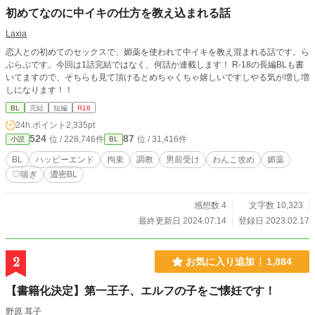
初めてなのに中イキの仕方を教え込まれる話
Laxia
恋人との初めてのセックスで、媚薬を使われて中イキを教え混まれる話です。ら
ぶらぶです。今回は1話完結ではなく、何話か連載します！ R-18の長編BLも書
いてますので、そちらも見て頂けるとめちゃくちゃ嬉しいですしやる気が増し増
しになります！！
BL
完結
短編
R18
24h.ポイント
2,335pt
524
87
位 / 228,746件
位 / 31,416件
小説
BL
BL
ハッピーエンド
拘束
調教
男前受け
わんこ攻め
媚薬
♡喘ぎ
濃密BL
感想数 4
文字数 10,323
最終更新日 2024.07.14
登録日 2023.02.17
2
お気に入り追加
1,884
【書籍化決定】第一王子、エルフの子をご懐妊です！
野原 耳子