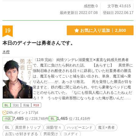
性格は可愛くない。見た目も別に可愛くない。 ・理性が強
め。隠れコミュ障。 ・無自覚ドM。乱れるときは乱れる 作品
感想数 0
文字数 43,615
はすべて個人サイト(http://lyze.jp/nyanko03/)からの転載で
最終更新日 2022.07.08
登録日 2022.06.17
す。 徐々に移動していきたいと思いますが、作品数は個人サ
イトが一番多いです。 よろしくお願いいたします。
19
お気に入り追加
2,800
本日のディナーは勇者さんです。
木樫
〈12/8 完結〉 純情ツンデレ溺愛魔王✕素直な鈍感天然勇者
で、魔王に負けたら飼われた話。 【あらすじ】 異世界に
強制召喚され酷使される日々に辟易していた社畜勇者の勝流
は、魔王を殺ってこいと城を追い出され、単身、魔王城へ乗
り込んだ……が、あっさり敗北。 死を覚悟した勝流が目を
覚ますと、鉄の檻に閉じ込められ、やたら豪奢なベッドに檻
ごとのせられていた。 「なにも怪我人檻に入れるこたねぇだ
ろ！？ うっかり最終形態になっちまった俺が悪いんだ……
ッ！」 「いけません魔王様！ 勇者というのは魔物をサーチ
BL
完結
長編
R18
アンドデストロイするデンジャラスバーサーカーなんです！
24h.ポイント
177pt
噛みつかれたらどうするのですか！」 「か、噛むの
7,485
1,465
位 / 228,746件
位 / 31,416件
小説
BL
か！？」 ※ただいまレイアウト修正中！ 途中からレイアウ
トが変わっていて読みにくいかもしれません。申し訳ねぇ。
BL
異世界トリップ
溺愛/甘々
ハッピーエンド
魔王×勇者
お互いが好きすぎる
男前受け
コメディ