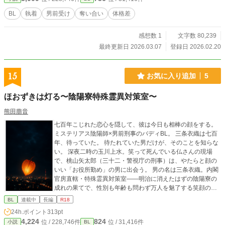
BL
執着
男前受け
奪い合い
体格差
感想数 1
文字数 80,239
最終更新日 2026.03.07
登録日 2026.02.20
15
お気に入り追加
5
ほおずきは灯る〜陰陽寮特殊霊異対策室〜
熊田萠音
七百年こじれた恋心を隠して、彼は今日も相棒の顔をする。
ミステリアス陰陽師×男前刑事のバディBL。 三条衣織は七百
年、待っていた。 待たれていた男だけが、そのことを知らな
い。 深夜二時の玉川上水。笑って死んでいる仏さんの現場
で、桃山矢太郎（三十二・警視庁の刑事）は、やたらと顔の
いい「お役所勤め」の男に出会う。 男の名は三条衣織。内閣
官房直轄・特殊霊異対策室——明治に消えたはずの陰陽寮の
成れの果てで、性別も年齢も問わず万人を魅了する笑顔の持
ち主。なのにその魅了が、矢太郎にだけ、なぜか効かない。
BL
連載中
長編
R18
「あなただけ、です」 気づけば矢太郎は対策室に出向させら
24h.ポイント
313pt
れ、この胡散くさい美形と相棒にされていた。水に呼ばれる
4,224
824
位 / 228,746件
位 / 31,416件
小説
BL
事件、フリマアプリの縁切り護符、真夜中の儀式。東京の底