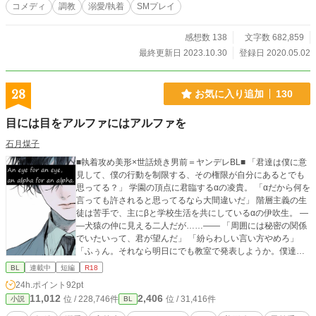
コメディ
調教
溺愛/執着
SMプレイ
感想数 138
文字数 682,859
最終更新日 2023.10.30
登録日 2020.05.02
28
お気に入り追加
130
目には目をアルファにはアルファを
石月煤子
■執着攻め美形×世話焼き男前＝ヤンデレBL■ 「君達は僕に意
見して、僕の行動を制限する、その権限が自分にあるとでも
思ってる？」 学園の頂点に君臨するαの凌貴。 「αだから何を
言っても許されると思ってるなら大間違いだ」 階層主義の生
徒は苦手で、主にβと学校生活を共にしているαの伊吹生。 ―
―犬猿の仲に見える二人だが……―― 「周囲には秘密の関係
でいたいって、君が望んだ」 「紛らわしい言い方やめろ」
「ふぅん。それなら明日にでも教室で発表しようか。僕達、
付き合ってますって」 ヤンデレ属性の凌貴は、本当は伊吹生
BL
連載中
短編
R18
のことが好きで、好きで好きで好きで好きで(略) ▲表紙はお
24h.ポイント
92pt
借りしています／たろたろ様(pixiv:ID 3524455)▲
11,012
2,406
位 / 228,746件
位 / 31,416件
小説
BL