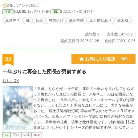
24h.ポイント
106pt
10,085
2,151
位 / 228,746件
位 / 31,416件
小説
BL
異世界？
BL
執着
男前受け
無理矢理
暴力描写あり
濃密BL
感想数 3
文字数 145,862
最終更新日 2025.11.28
登録日 2023.10.25
25
お気に入り追加
306
十年ぶりに再会した団長が男前すぎる
おもちDX
「童貞、もらうぜ」 十年前、運命の出会いを果たしてからず
っと憧れだったユピテル団長に、メルキュールは副団長とな
って再会した。 長年の推しに会えてメルキュールは喜びを隠
せない。しかし誰よりも男前なユピテルには、大きな秘密が
あった。 騎士(18)×騎士(30) 再会年下攻め×オラネコ R18オメ
ガバース。ゆるっとファンタジーで設定に独自の解釈を含み
ます。 前半攻め視点、後半は受け視点です。 拙作短編【貧乏
貴族は〇〇したい！】シリーズの世界観ですが、読んでいな
くても問題ありません。
BL
完結
短編
R18