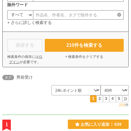
除外ワード
+ さらに詳しく検索する
保存する
210
件を検索する
検索条件の保存には
ロ
× 検索条件をクリアする
グイン
が必要です。
男前受け
タグ
1
2
3
4
5
210
件
1
お気に入り追加
639