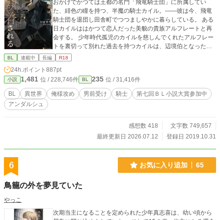
おかげでかつては王都の名門「飛竜騎士団」に所属してい
た、緋色の瞳を持つ、半魔の騎士カイル。――彼は今、飛竜
騎士団を退団し田舎町でつつましやかに暮らしている。 ある
日カイルははかつて恋人だった美貌の貴族アルフレートと再
会する。 少年時代孤児のカイルを慈しんでくれたアルフレー
トを裏切って別れた過去を持つカイルは、辺境伯となった彼
との再会を喜べず……。一方、氷のような目をしたアルフも
BL
連載中
長編
R18
カイルに冷たく告げるのだった。 「お前が私から盗んだもの
24h.ポイント
887pt
を返して貰おう」と。 過去の恋人に恋着する美貌の辺境伯
1,481
235
位 / 228,746件
位 / 31,416件
小説
BL
と、彼から逃れたい半魔の青年の攻防。 ※時系列的には出会
い編→別離編→１巻、2巻となります。
BL
異世界
俺様攻め
男前受け
騎士
第七回ＢＬ小説大賞参加中
アンダルシュ
感想数 418
文字数 749,657
最終更新日 2026.07.12
登録日 2019.10.31
6
お気に入り追加
65
鳥籠の外を夢見ていた
やっこ
次期当主になることを定められた少年真志喜は、幼い頃から