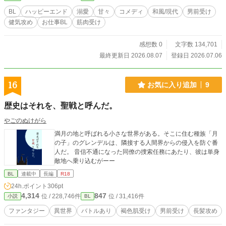
でなにかが動き出している。事件現場に必ず転がっている、
BL
ハッピーエンド
溺愛
甘々
コメディ
和風/現代
男前受け
季節外れの赤い実とともに。 衣織は勝手に合鍵で上がり込ん
健気攻め
お仕事BL
筋肉受け
で飯を作るし、距離は近いし、セクハラ発言も平常運転だ。
なのに肝心なことはなにも言わない。なんで初対面で俺の名
前を知っていた。なんでお前は、たまに泣きそうな顔で俺を
感想数 0
文字数 134,701
見る。 七百年ぶんの答え合わせが、いま始まる。 ※現代東京
最終更新日 2026.08.07
登録日 2026.07.06
を舞台にした陰陽道×警察バディもの。基調はシリアス、掛け
合いは軽快。七百年一途の執着攻め（人外）×フラット受け
（刑事）のスロー甘、中盤以降に糖度高めの性描写あり。ハ
16
お気に入り追加
9
ッピーエンドです。全42話・完結済み、毎日更新。 ※ムーン
ライトノベルズ・アルファポリス・Nolaノベルに同時掲載し
歴史はそれを、聖戦と呼んだ。
ています。
やごのぬけがら
満月の地と呼ばれる小さな世界がある。そこに住む種族「月
の子」のグレンデルは、隣接する人間界からの侵入を防ぐ番
人だ。 音信不通になった同僚の捜索任務にあたり、彼は単身
敵地へ乗り込むがーー
BL
連載中
長編
R18
24h.ポイント
306pt
4,314
847
位 / 228,746件
位 / 31,416件
小説
BL
ファンタジー
異世界
バトルあり
褐色肌受け
男前受け
長髪攻め