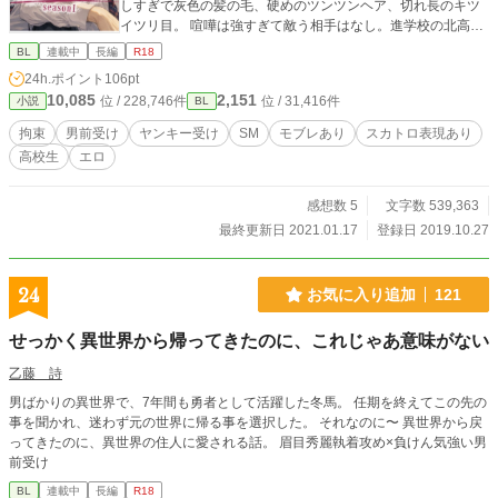
しすぎで灰色の髪の毛、硬めのツンツンヘア、切れ長のキツ
イツリ目。 喧嘩は強すぎて敵う相手はなし。進学校の北高に
通ってはいるが、万年赤点。思考回路は単純、天然。 子供の
BL
連載中
長編
R18
頃から美少年だった康史を守るうちにいつの間にか地元の喧
24h.ポイント
106pt
嘩王と呼ばれ、北高の鬼のハセガワと周囲では恐れられてい
10,085
2,151
位 / 228,746件
位 / 31,416件
小説
BL
る。(アダ名はあまり呼ばれてないが鬼平) ■日高康史（18歳）
175cm 69kg 東流の相棒。赤茶色の天然パーマ、タレ目に泣
拘束
男前受け
ヤンキー受け
SM
モブレあり
スカトロ表現あり
きボクロ。かなりの美形で、東流が一緒にいないときはよく
高校生
エロ
モデル事務所などにスカウトなどされるほど。 小さいころか
ら一途に東流を思ってきたが、ついに爆発。 SM拘束物フェ
チ。 周りからはイケメン王子と呼ばれているが、脳内変態の
感想数 5
文字数 539,363
ため、いろいろかなり残念王子。 ■野口誠士(18歳) 185cm 74
最終更新日 2021.01.17
登録日 2019.10.27
kg 2人の親友。 角刈りで黒髪。無骨そうだが、基本軽い。 空
手の国体選手。スポーツマンだがいろいろ寛容。
24
お気に入り追加
121
せっかく異世界から帰ってきたのに、これじゃあ意味がない
乙藤 詩
男ばかりの異世界で、7年間も勇者として活躍した冬馬。 任期を終えてこの先の
事を聞かれ、迷わず元の世界に帰る事を選択した。 それなのに〜 異世界から戻
ってきたのに、異世界の住人に愛される話。 眉目秀麗執着攻め×負けん気強い男
前受け
BL
連載中
長編
R18