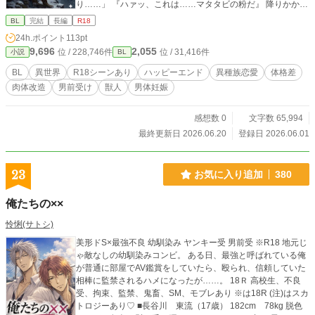
り……」 『ハァッ、これは……マタタビの粉だ』 降りかかる
マタタビ！服の中で溢れるイヌハッカ！なぜか転ばしてくる
BL
完結
長編
R18
水晶玉！ヒト族の雄を孕ませるための古代文献！ 興奮する友
24h.ポイント
113pt
人を何とかなだめて村へ帰るも、村人からの裏切りに遭い、
9,696
2,055
位 / 228,746件
位 / 31,416件
小説
BL
人間社会と決別して遺跡へ戻ることを決意したヨルク。 しか
し、覚悟を決めて戻った彼を待っていたのは、規格外のデカ
BL
異世界
R18シーンあり
ハッピーエンド
異種族恋愛
体格差
ブツを受け入れるための、夜毎の過酷すぎる肉体拡張の快楽
肉体改造
男前受け
獣人
男体妊娠
地獄だった！ 執着系もふもふユキヒョウ獣人×男気猟師 白銀
の本格ファンタジー「風」泡吹き潮吹き異種族溺愛開発BL！
※この作品には、「人外姦」「肉体改造」「肛門拡張」「異
感想数 0
文字数 65,994
物挿入」「男体妊娠・出産」「♡喘ぎ」「連続絶頂潮吹き」
最終更新日 2026.06.20
登録日 2026.06.01
「暴力的な戦闘」「魔物の流血・内臓解体・皮剥ぎ」「胸糞
村社会」「母の不倫疑惑」「偽装自殺」ほかが含まれます。
（でもハッピーエンドです） ★全21話・約65,000字の中編規
23
お気に入り追加
380
模。全話予約投稿済みにつき、最後まで安心してお楽しみい
ただけます。4話目以降は1日1話19:10更新。
俺たちの××
怜悧(サトシ)
美形ドS×最強不良 幼馴染み ヤンキー受 男前受 ※R18 地元じ
ゃ敵なしの幼馴染みコンビ。 ある日、最強と呼ばれている俺
が普通に部屋でAV鑑賞をしていたら、殴られ、信頼していた
相棒に監禁されるハメになったが……。 18Ｒ 高校生、不良
受、拘束、監禁、鬼畜、SM、モブレあり ※は18R (注)はスカ
トロジーあり♡ ■長谷川 東流（17歳） 182cm 78kg 脱色