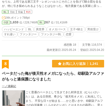
セリル。上司である第三王子・レオンハルトにそのことを告げて騎士団を去る
が、特に引き留められるようなことはなかった。 地方貴族である実家に戻った
セリルは、オメガになったことで見合い話を受けざるを得ない立場に。見合いに
BL
完結
長編
R15
全く乗り気でないセリルの元に、意外な人物から婚約の申し入れが届く。それは
24h.ポイント
788pt
かつての上司、レオンハルトからの婚約の申し入れだった──
1,659
267
位 / 228,746件
位 / 31,416件
小説
BL
ハッピーエンド
BL
異世界
オメガバース
王子×騎士
男前受け
すれ違い
ファンタジー
ファンタジーBL
恋愛
感想数 18
文字数 116,574
最終更新日 2025.05.24
登録日 2025.04.20
8
お気に入り追加
1,241
ベータだった俺が後天性オメガになったら、幼馴染アルファ
がもっと過保護になりました
一ノ瀬麻紀
ごく普通のベータとして生きてきた村井圭太（むらいけい
た）は、ある日突然、希少な「後天性オメガ」に転化してし
まう。 不安な日々が始まる……かと思いきや、幼馴染アルフ
ァの白河泰雅（しらかわたいが）とはまさかの両思い。 早々