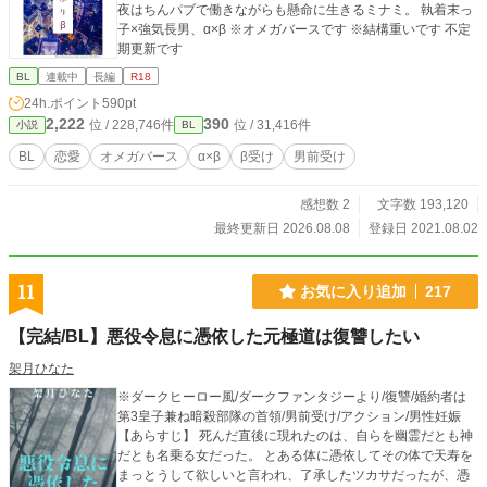
夜はちんパブで働きながらも懸命に生きるミナミ。 執着末っ
子×強気長男、α×β ※オメガバースです ※結構重いです 不定
期更新です
BL
連載中
長編
R18
24h.ポイント
590pt
2,222
390
位 / 228,746件
位 / 31,416件
小説
BL
BL
恋愛
オメガバース
α×β
β受け
男前受け
感想数 2
文字数 193,120
最終更新日 2026.08.08
登録日 2021.08.02
11
お気に入り追加
217
【完結/BL】悪役令息に憑依した元極道は復讐したい
架月ひなた
※ダークヒーロー風/ダークファンタジーより/復讐/婚約者は
第3皇子兼ね暗殺部隊の首領/男前受け/アクション/男性妊娠
【あらすじ】 死んだ直後に現れたのは、自らを幽霊だとも神
だとも名乗る女だった。 とある体に憑依してその体で天寿を
まっとうして欲しいと言われ、了承したツカサだったが、憑