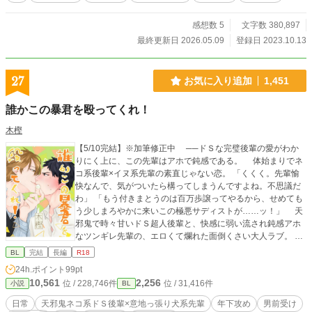
感想数 5
文字数 380,897
最終更新日 2026.05.09
登録日 2023.10.13
27
お気に入り追加
1,451
誰かこの暴君を殴ってくれ！
木樫
【5/10完結】※加筆修正中 ──ドＳな完璧後輩の愛がわか
りにく上に、この先輩はアホで鈍感である。 体始まりでネ
コ系後輩×イヌ系先輩の素直じゃない恋。 「くくく。先輩愉
快なんで、気がついたら構ってしまうんですよね。不思議だ
わ」 「もう付きまとうのは百万歩譲ってやるから、せめても
う少しまろやかに来いこの極悪サディストが……ッ！」 天
邪鬼で時々甘いドＳ超人後輩と、快感に弱い流され鈍感アホ
なツンギレ先輩の、エロくて爛れた面倒くさい大人ラブ。
見た目だけ大人になった残念な男たちの日常系ですぞ。 ▼エ
BL
完結
長編
R18
ロ練習を兼ねて作成した作品なので裏多めですが、基本的に
24h.ポイント
99pt
は先輩と後輩がキレてキレられてしているだけです。 ▼完結
10,561
2,256
位 / 228,746件
位 / 31,416件
小説
BL
後、番外編を投下することがあります。この場合は完結を付
けないほうがいいのかよくわかっていないのでありまする。
日常
天邪鬼ネコ系ドＳ後輩×意地っ張り犬系先輩
年下攻め
男前受け