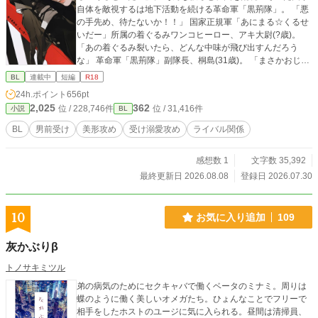
自体を敵視するは地下活動を続ける革命軍「黒荊隊」。 「悪
の手先め、待たないか！！」 国家正規軍「あにまる☆くるせ
いだー」所属の着ぐるみワンコヒーロー、アキ大尉(?歳)。
「あの着ぐるみ裂いたら、どんな中味が飛び出すんだろう
な」 革命軍「黒荊隊」副隊長、桐島(31歳)。 「まさかおじょ
ーさんが中身だったとはな」 「……お嬢さん？ 僕は……お
BL
連載中
短編
R18
嬢さんじゃない、男だ……」 「お前、着ぐるみ脱ぐと性格変
24h.ポイント
656pt
わるのか？」 敵対関係にあるハズな二人のドタバタはちゃめ
2,025
362
位 / 228,746件
位 / 31,416件
小説
BL
ちゃ恋愛劇場。 ▲表紙はAI素材をお借りしています／あんク
ッッ🫸🫷様(pixiv:ID 27421583)▲ ---------------- 電子書籍とし
BL
男前受け
美形攻め
受け溺愛攻め
ライバル関係
てコミカライズされた作品ですが、先方の電子コミック撤退
により全ての取扱い電子書店で配信停止、および契約解除と
感想数 1
文字数 35,392
なっています。
最終更新日 2026.08.08
登録日 2026.07.30
10
お気に入り追加
109
灰かぶりβ
トノサキミツル
弟の病気のためにセクキャバで働くベータのミナミ。周りは
蝶のように働く美しいオメガたち。ひょんなことでフリーで
相手をしたホストのユージに気に入られる。昼間は清掃員、