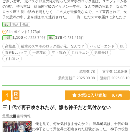
ございます。 元バスケ部員の俺が拾ったスマホのロック画は、ユニフォーム姿
の“俺”。 持ち主は、顔面国宝級のイケメン一年生。 なんで俺の写真？ なんで
ロック画？ 問い詰める間もなく「この人が最優先なんで」って宣言されて、女
子の悲鳴の中、肩を掴まれて連行された。……俺、ただスマホ届けに来ただけな
んだけど。 頼られたら嫌とは言えない南澤燈真は高校二年生。クールなイケメ
BL
完結
長編
ン後輩、北門唯が置き忘れたスマホを手に取ってみると、ロック画が何故か中学
24h.ポイント
1,173pt
時代の燈真だった！ 北門はモテ男ゆえに女子からしつこくされ、燈真が助ける
1,100
176
位 / 228,746件
位 / 31,416件
小説
BL
ことに。その日から学年を越え急激に仲良くなる二人。燈真は誰にも言えなかっ
た悩みを北門にだけ打ち明けて……。一途なメロ後輩 × 絆され男前先輩の、
高校生
後輩のスマホのロック画が俺、なんで？
ハッピーエンド
BL
救いすくわれ・持ちつ持たれつラブ！ ☆ノベマ！の青春BLコンテスト最終選考
青春BLカップ​
一途攻め
年下攻め
じれキュン
男前受け
作品に加筆＆新エピソードを加えたアルファポリス版です。
すれ違い
感想数 78
文字数 118,649
最終更新日 2025.09.08
登録日 2025.08.10
4
お気に入り追加
6,796
三十代で再召喚されたが、誰も神子だと気付かない
司馬犬
書籍情報
「俺を見て、何か気付きませんか？」 澤島郁馬は、十代の時
に神子として異世界に召喚された経験があった。 神子の役割