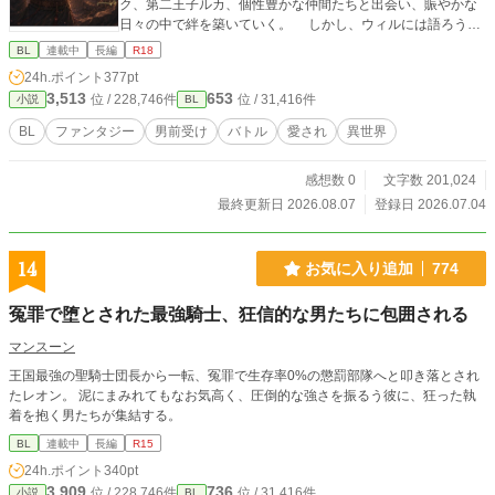
ク、第二王子ルカ、個性豊かな仲間たちと出会い、賑やかな
日々の中で絆を築いていく。 しかし、ウィルには語ろうと
しない過去と果たすべき目的があった。 そして彼らは次第
BL
連載中
長編
R18
に王都を狙う闇と対峙していくこととなる 過去に囚われた
24h.ポイント
377pt
青年と、彼を取り巻く人々が紡ぐ王道バトルBLファンタジ
3,513
653
位 / 228,746件
位 / 31,416件
小説
BL
ー。 失ったものは戻らない。 それでも人は前へ進まなけ
ればならない。 彼が最後に見る景色は一体何なのか。 ――
BL
ファンタジー
男前受け
バトル
愛され
異世界
帰る場所はまだ遠い。 バトル要素多めのBLファンタジー小説
です。
感想数 0
文字数 201,024
最終更新日 2026.08.07
登録日 2026.07.04
14
お気に入り追加
774
冤罪で堕とされた最強騎士、狂信的な男たちに包囲される
マンスーン
​王国最強の聖騎士団長から一転、冤罪で生存率0%の懲罰部隊へと叩き落とされ
たレオン。 泥にまみれてもなお気高く、圧倒的な強さを振るう彼に、狂った執
着を抱く男たちが集結する。
BL
連載中
長編
R15
24h.ポイント
340pt
3,909
736
位 / 228,746件
位 / 31,416件
小説
BL