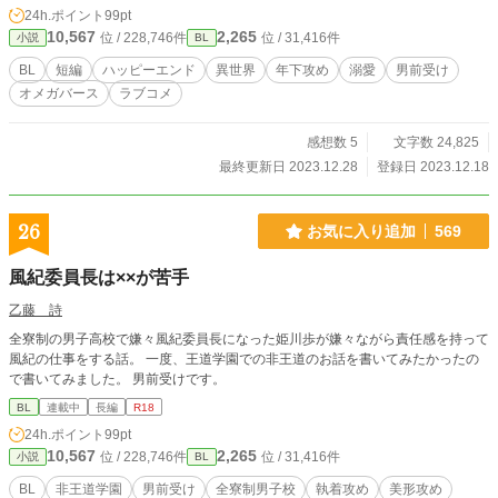
24h.ポイント
99pt
10,567
2,265
位 / 228,746件
位 / 31,416件
小説
BL
BL
短編
ハッピーエンド
異世界
年下攻め
溺愛
男前受け
オメガバース
ラブコメ
感想数 5
文字数 24,825
最終更新日 2023.12.28
登録日 2023.12.18
26
お気に入り追加
569
風紀委員長は××が苦手
乙藤 詩
全寮制の男子高校で嫌々風紀委員長になった姫川歩が嫌々ながら責任感を持って
風紀の仕事をする話。 一度、王道学園での非王道のお話を書いてみたかったの
で書いてみました。 男前受けです。
BL
連載中
長編
R18
24h.ポイント
99pt
10,567
2,265
位 / 228,746件
位 / 31,416件
小説
BL
BL
非王道学園
男前受け
全寮制男子校
執着攻め
美形攻め