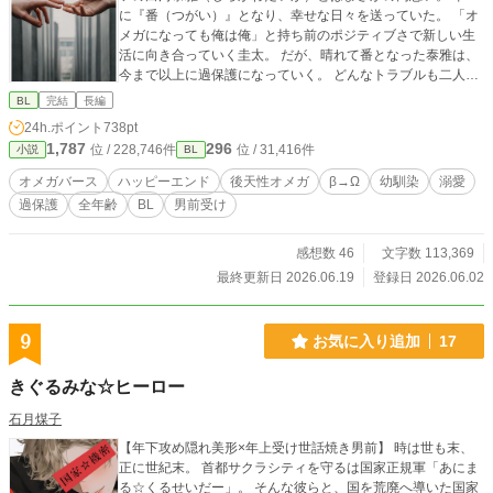
に『番（つがい）』となり、幸せな日々を送っていた。 「オ
メガになっても俺は俺」と持ち前のポジティブさで新しい生
活に向き合っていく圭太。 だが、晴れて番となった泰雅は、
今まで以上に過保護になっていく。 どんなトラブルも二人な
ら大丈夫！ 過保護で執着強めなスパダリ幼馴染攻め（α） ×
BL
完結
長編
ポジティブで男前な元ベータ受け（β→Ω） 明るくて幸せいっ
24h.ポイント
738pt
ぱいオメガバース！ 私の大好きなオメガバース。 愛をたくさ
1,787
296
位 / 228,746件
位 / 31,416件
小説
BL
ん詰め込んだので、みなさまにも楽しんでいただけますよう
に。
オメガバース
ハッピーエンド
後天性オメガ
β→Ω
幼馴染
溺愛
過保護
全年齢
BL
男前受け
感想数 46
文字数 113,369
最終更新日 2026.06.19
登録日 2026.06.02
9
お気に入り追加
17
きぐるみな☆ヒーロー
石月煤子
【年下攻め隠れ美形×年上受け世話焼き男前】 時は世も末、
正に世紀末。 首都サクラシティを守るは国家正規軍「あにま
る☆くるせいだー」。 そんな彼らと、国を荒廃へ導いた国家