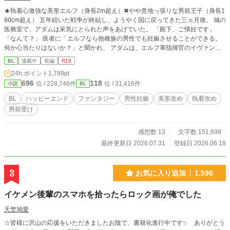
★執着心激強な美形エルフ（身長2m超え）✖やや意地っ張りな男前王子（身長1
80cm超え） 五年続いた戦争が終結し、ようやく国に戻ってきた三ヵ月後。 城の
医務室で、アダムは呆気にとられた声をあげていた。 「殿下、ご懐妊です」
「なんて？」 医者に「エルフなら他種族の男性でも妊娠させることができる。
何か心当たりはないか？」と聞かれ、 アダムは、エルフ軍指揮官のイヴァンと
一夜の関係を持ったことを思い出す。 しかも、子を無事に産むためには、エル
BL
連載中
長編
R18
フの精液を注ぎ続ける必要があると言われ、 アダムは仕方なくエルフの国へと
24h.ポイント
1,789pt
向かうことになる。 再会したイヴァンは、まるで伴侶のようにアダムを愛で始
696
118
位 / 228,746件
位 / 31,416件
小説
BL
める。 子供を産んだらさっさと国に戻るつもりだったのに、次第にアダムもイ
ヴァンから与えられる想いに心が揺らいでいき―― ★皆様の応援のおかげで
BL
ハッピーエンド
ファンタジー
男性妊娠
美形攻め
執着攻め
【紙書籍&電子書籍化】が決定しました…！ 読んでくださった皆様、心からあり
男前受け
がとうございます…！ 出版レーベルさんや発売日などは詳細が決まり次第、作
者のXでご報告いたしますね。 引き続き頑張っていきますので、どうかラストま
で読んでいただけると嬉しいです！
感想数 13
文字数 151,698
最終更新日 2026.07.31
登録日 2026.06.18
3
お気に入り追加
1,596
イケメン後輩のスマホを拾ったらロック画が俺でした
天埜鳩愛
☆皆様に沢山の応援をいただきましたお陰で、書籍化進行中です✨ ありがとう