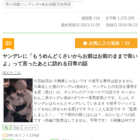
受け溺愛ツンデレ犬×攻め溺愛天然男前
感想数 216
文字数 1,225,265
最終更新日 2023.11.05
登録日 2019.09.23
20
お気に入り追加
23
ヤンデレに「もうめんどくさいからお前はお前のままで良い
よ」って言ったあとに訪れる日常の話
ぽんたごん
※完結済み ※胸糞じゃないです ※派手な事件は起きません
※暴走した後のヤンデレ(攻め)と、ヤンデレとの生活を運用す
る君（受け）の、ヤンデレのアフターケアの話です ※ヘタレ
わんこ系ヤンデレ攻め×ダウナー系男前受けです。たぶん ※
ヤンデレはちゃんとヤンデレしていきます ※初手でバッドエ
ンドをねじ伏せられる受けです ※とことん生活です ※『監禁
しました！』「で？明日の朝ごはんは？」みたいなノリの話
です（本編で監禁はしてません。平和です） ※画像はAIです
BL
完結
ｼｮｰﾄｼｮｰﾄ
24h.ポイント
134pt