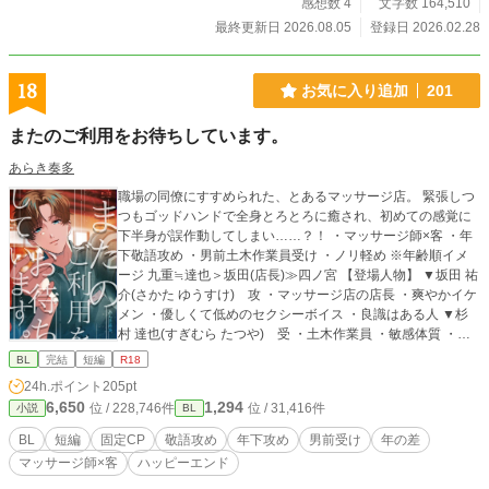
棄。男神でも子を孕むことができるという仙桃の実を食べると、その媚態で天帝
感想数 4
文字数 164,510
を惑わせ息子をもうけた。狡猾な夏紅炫は、隙を見ては他の妃と皇子たちを次々
最終更新日 2026.08.05
登録日 2026.02.28
と亡き者にし、やがては天后の位にまで登り詰めていく。 ついには夫である天
帝をも弑し、おのれの息子を践祚させ栄華を極めようとした夏紅炫だったが、鳳
凰族に命を救われ生き延びていた五皇子によって即位式の折に母子共々討たれ、
18
お気に入り追加
201
最期は悪逆の報いを受けることとなった。 一方、『花圃の契り』の主人公であ
る五皇子は夏紅炫を斃したのち、おのれを助けてくれた鳳凰族の皇子と結ばれ、
またのご利用をお待ちしています。
父の跡を継いで新たな天帝に即位する。 このまま原作どおりに主人公を虐待す
る悪の九尾となり、討伐されるわけにはいかない。 紅炫が生き残るための、五
あらき奏多
皇子の養母として奮闘する日々がはじまった。 同作品はムーンライトノベルズ
職場の同僚にすすめられた、とあるマッサージ店。 緊張しつ
（https://novel18.syosetu.com/n2524ln/）にも掲載しております。 ※中華風ファ
つもゴッドハンドで全身とろとろに癒され、初めての感覚に
ンタジーな転生もの義母BL。 ※虐げられていた天帝の五皇子×悪役に転生した
下半身が誤作動してしまい……？！ ・マッサージ師×客 ・年
小説家 ※ハッピーエンド。 ※本文中、特に性描写がある場合は＋、流血描写に
下敬語攻め ・男前土木作業員受け ・ノリ軽め ※年齢順イメ
は＋＋をつけています。 ※閲覧はすべて自己責任でお願いいたします。
ージ 九重≒達也＞坂田(店長)≫四ノ宮 【登場人物】 ▼坂田 祐
介(さかた ゆうすけ) 攻 ・マッサージ店の店長 ・爽やかイケ
メン ・優しくて低めのセクシーボイス ・良識はある人 ▼杉
村 達也(すぎむら たつや) 受 ・土木作業員 ・敏感体質 ・快
楽に流されやすい。すぐ喘ぐ ・性格も見た目も男前 【登場人
BL
完結
短編
R18
物(第二弾の人たち)】 ▼四ノ宮 葵(しのみや あおい) 攻 ・マ
24h.ポイント
205pt
ッサージ店の施術者のひとり。 ・店では年齢は下から二番
6,650
1,294
位 / 228,746件
位 / 31,416件
小説
BL
目。経歴は店長の次に長い。敏腕。 ・顔と名前だけ中性的。
愛想は人並み。 ・自覚済隠れS。仕事とプライベートは区別
BL
短編
固定CP
敬語攻め
年下攻め
男前受け
年の差
してる。はずだった。 ▼九重 柚葉(ここのえ ゆずは) 受 ・愛
マッサージ師×客
ハッピーエンド
称『ココ』『ココさん』『ココちゃん』 ・名前だけ可愛い。