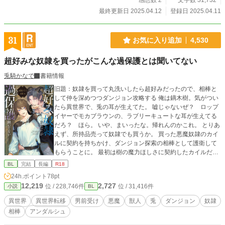
感想数 2
文字数 31,732
最終更新日 2025.04.12
登録日 2025.04.11
31
お気に入り追加
4,530
超好みな奴隷を買ったがこんな過保護とは聞いてない
兎騎かなで
書籍情報
旧題：奴隷を買って丸洗いしたら超好みだったので、相棒と
して仲を深めつつダンジョン攻略する 俺は鏑木樹。気がつい
たら異世界で、兎の耳が生えてた。 嘘じゃないぜ？ ロップ
イヤーでモカブラウンの、ラブリーキュートな耳が生えてる
だろ？ ほら。 いや、まいったな。帰れんのかこれ。 とりあ
えず、所持品売って奴隷でも買うか。 買った悪魔奴隷のカイ
ルに契約を持ちかけ、ダンジョン探索の相棒として護衛して
もらうことに。 最初は樹の魔力ほしさに契約したカイルだ
が、共に過ごすうちに独占欲全開になっていく。 「コイツは
BL
完結
長編
R18
俺のだ。他の誰にもやらねえ」 カイルの顔が超絶タイプな樹
24h.ポイント
78pt
は、思わせぶりで色気たっぷりのカイルに、だんだん翻弄さ
12,219
2,727
位 / 228,746件
位 / 31,416件
小説
BL
れていく…… みたいな話です。戦闘あり、陰謀ありの世界を
かっこよく切り抜けながら、仲を深めていく二人を書いてい
異世界
異世界転移
男前受け
悪魔
獣人
兎
ダンジョン
奴隷
きたい(初心表明) R15くらい→☆ R18→★マークを見出しに
相棒
アンダルシュ
つけます。 2023 8/27 BL4位ありがとうございます♪ 10/7 一
章完結しました！ 二章も続けて連載します！ 11/8スピンオ