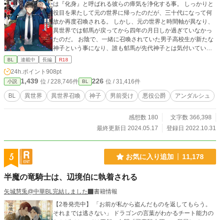
は『化身』と呼ばれる彼らの瘴気を浄化する事。 しっかりと
役目を果たして元の世界に帰ったのだが、三十代になって何
故か再度召喚される。 しかし、元の世界と時間軸が異なり、
異世界では郁馬が戻ってから四年の月日しか過ぎていなかっ
たのだ。 お陰で、一緒に召喚されていた男子高校生が新たな
神子という事になり、誰も郁馬が先代神子とは気付いていな
かった。それ所か、周りから邪魔モノとして扱われる事に。
BL
連載中
長編
R18
そんな郁馬を唯一引き取ってくれたのは、最初に召喚された
24h.ポイント
908pt
際に元の世界へ戻る原因となった性悪悪役顔公爵様だった。
1,439
226
位 / 228,746件
位 / 31,416件
小説
BL
BL
異世界
異世界召喚
神子
男前受け
悪役公爵
アンダルシュ
感想数 180
文字数 366,398
最終更新日 2024.05.17
登録日 2022.10.31
5
お気に入り追加
11,178
半魔の竜騎士は、辺境伯に執着される
矢城慧兎@中華BL完結しました
書籍情報
【2巻発売中】 「お前が私から盗んだものを返してもらう。
それまでは逃さない」 ドラゴンの言葉がわかるチート能力の