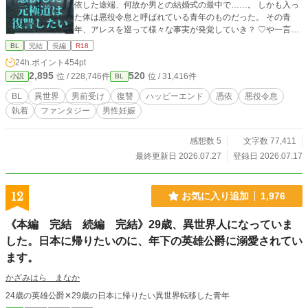
依した途端、何故か男との結婚式の最中で……。 しかも入っ
た体は悪役令息と呼ばれている青年のものだった。 その青
年、アレスを巡って様々な事実が発覚していき？ ♡や一言コ
メ（長文コメも大歓迎🙏✨)で応援していただけると嬉しいで
BL
完結
長編
R18
す🥹
24h.ポイント
454pt
2,895
520
位 / 228,746件
位 / 31,416件
小説
BL
BL
異世界
男前受け
復讐
ハッピーエンド
憑依
悪役令息
執着
ファンタジー
男性妊娠
感想数 5
文字数 77,411
最終更新日 2026.07.27
登録日 2026.07.17
12
お気に入り追加
1,976
《本編 完結 続編 完結》29歳、異世界人になっていま
した。日本に帰りたいのに、年下の英雄公爵に溺愛されてい
ます。
かざみはら まなか
24歳の英雄公爵✕29歳の日本に帰りたい異世界転移した青年