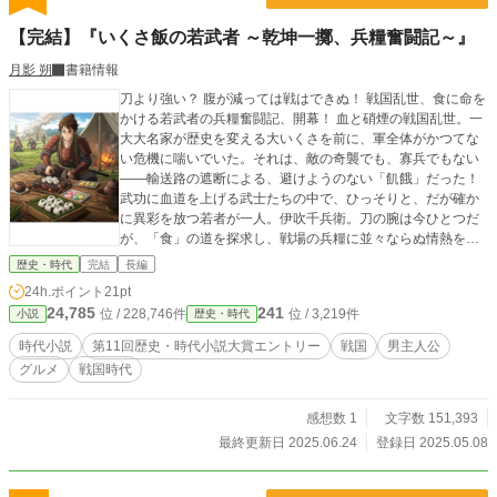
【完結】『いくさ飯の若武者 ～乾坤一擲、兵糧奮闘記～』
月影 朔
書籍情報
刀より強い？ 腹が減っては戦はできぬ！ 戦国乱世、食に命を
かける若武者の兵糧奮闘記、開幕！ 血と硝煙の戦国乱世。一
大大名家が歴史を変える大いくさを前に、軍全体がかつてな
い危機に喘いでいた。それは、敵の奇襲でも、寡兵でもない
――輸送路の遮断による、避けようのない「飢餓」だった！
武功に血道を上げる武士たちの中で、ひっそりと、だが確か
に異彩を放つ若者が一人。伊吹千兵衛。刀の腕は今ひとつだ
が、「食」の道を探求し、戦場の兵糧に並々ならぬ情熱をか
ける兵糧奉行補佐だ。絶望的な食糧不足、日に日に失われる
歴史・時代
完結
長編
兵士たちの士気。この危機に、千兵衛は立ち上がる。 彼の武
24h.ポイント
21pt
器は、限られた、乏しい食材から、想像もつかない「いくさ
24,785
241
位 / 228,746件
位 / 3,219件
小説
歴史・時代
飯」を生み出す驚きの創意工夫！ いつもの硬いだけの干飯
は、野草と胡麻を加え、香ばしく焼き上げた「魂を焦がす焼
時代小説
第11回歴史・時代小説大賞エントリー
戦国
男主人公
きおにぎり」に。 そして、戦場の重苦しい空気を忘れさせ
グルメ
戦国時代
る、兵士たちの「ささやかな甘味」まで――。 『乏しき中に
こそ、美味は宿る。これぞ、いくさ飯。』 千兵衛が心を込め
て作る一品一品は、単なる食事ではない。 それは、飢えと疲
感想数 1
文字数 151,393
労に倒れかけた兵士たちの失われた力となり、荒んだ心を癒
最終更新日 2025.06.24
登録日 2025.05.08
やす温もりとなり、そして明日を信じる希望となるのだ。 彼
の地道な、しかし確かな仕事が、戦場の片隅で、確実に戦の