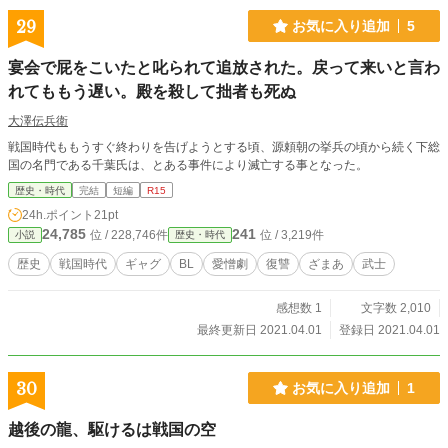
が、この物語は創作です。 ※時代考証については正確ではな
いので齟齬が生じている部分も含みます。また、口調につい
29
お気に入り追加
5
ても現代に寄せておりますのでご了承ください。
宴会で屁をこいたと叱られて追放された。戻って来いと言わ
れてももう遅い。殿を殺して拙者も死ぬ
大澤伝兵衛
戦国時代ももうすぐ終わりを告げようとする頃、源頼朝の挙兵の頃から続く下総
国の名門である千葉氏は、とある事件により滅亡する事となった。
歴史・時代
完結
短編
R15
24h.ポイント
21pt
24,785
241
位 / 228,746件
位 / 3,219件
小説
歴史・時代
歴史
戦国時代
ギャグ
BL
愛憎劇
復讐
ざまあ
武士
感想数 1
文字数 2,010
最終更新日 2021.04.01
登録日 2021.04.01
30
お気に入り追加
1
越後の龍、駆けるは戦国の空