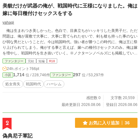
美貌だけが武器の俺が、戦国時代に王様になりました。俺は
嫁に毎日種付けセックスをする
yahagi
俺は生まれつき美しかった。色白で、目鼻立ちがハッキリした美男子だ。ただ
問題は、俺が屋敷で大事に、大事に育てられたせいで、剣も槍も持った事のない
ひ弱な男だということだ。今は戦国時代。強い者が勝つこの時代に、俺は王に祭
り上げられてしまう。俺がする事と言えば、嫁への種付けセックスのみ。俺は嫁
を増やし、戦国時代を生き抜いていく。※ノクターンノベルズにも掲載していま
す。
ファンタジー
完結
短編
R18
24h.ポイント
766pt
1,714
297
位 / 228,746件
位 / 53,297件
小説
ファンタジー
処女喪失
戦国時代
ハーレム
感想数 0
文字数 20,559
最終更新日 2026.08.06
登録日 2026.08.06
2
お気に入り追加
36
偽典尼子軍記