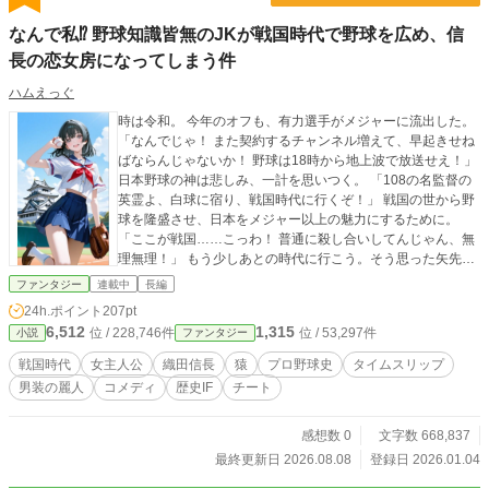
な「焔」の速度をもって襲来した織田信長は、彼が命がけで
守ろうとした仮初めの調和を、古い世界の甘えとして無慈悲
なんで私⁉ 野球知識皆無のJKが戦国時代で野球を広め、信
に焼き尽くしていく。 征夷大将軍の座を追われ、すべてを奪
長の恋女房になってしまう件
われ、文字通り空っぽになって再び阿波の土を踏んだ「影の
将軍」。 病に蝕まれ、残された命の灯火が短くなるなか、歴
ハムえっぐ
史の表舞台から放逐された彼が行き着いたのは、名もなき辺
境の泥道であった。 強者が弱者を踏み潰す乱世の果てに、何
時は令和。 今年のオフも、有力選手がメジャーに流出した。
も持たぬ敗者となった青年は、なぜなおも拒絶を恐れず、
「なんでじゃ！ また契約するチャンネル増えて、早起きせね
人々の温もりを求めて手を伸ばし続けたのか？ 信長の焔でさ
ばならんじゃないか！ 野球は18時から地上波で放送せえ！」
えも焼き尽くすことのできなかった、足利義栄という一人の
日本野球の神は悲しみ、一計を思いつく。 「108の名監督の
人間の、孤独で、しかし最も人間らしい救いと「答」に迫
英霊よ、白球に宿り、戦国時代に行くぞ！」 戦国の世から野
る、凄絶なる歴史巨編。
球を隆盛させ、日本をメジャー以上の魅力にするために。
「ここが戦国……こっわ！ 普通に殺し合いしてんじゃん、無
理無理！」 もう少しあとの時代に行こう。そう思った矢先。
――108の白球はキラリと光を放ち、天へと散らばっていっ
ファンタジー
連載中
長編
た。 「うっそーん。……どうしよう。そうだ！ 回収係召喚し
24h.ポイント
207pt
よ。ショーヘイ出てきたらどうしよう、サイン貰って一緒に
6,512
1,315
位 / 228,746件
位 / 53,297件
小説
ファンタジー
撮影して、ワクワク……え？ 現役とドラフト候補生NG？ く
そう、とりあえず戦国でも図太く生き残れる奴来い！」 こう
戦国時代
女主人公
織田信長
猿
プロ野球史
タイムスリップ
して戦国✕英霊ボール✕令和JK✕信長による、笑いあり、涙あ
男装の麗人
コメディ
歴史IF
チート
り、意外と史実通りの波乱万丈の戦国野球史が幕を開けた。
真昼「ふざけんなクソ神」
感想数 0
文字数 668,837
最終更新日 2026.08.08
登録日 2026.01.04