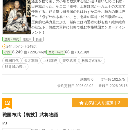
過去を捨て弟子の小珀と放浪する彼が辿り着いたのは下総・
臼井城だった。そこに「軍神」上杉輝虎が一万五千の大軍で
侵攻する。迎え撃つ臼井城の兵はわずか二千。頼みの綱は浄
三の「必ず外れる易占い」と、北条の猛将・松田康郷のみ。
圧倒的な兵力差に加え、城内には内通者の影も蠢く絶体絶命
の状況下、無敵の軍神に知略で挑む本格戦国エンターテイン
メント！
歴史・時代
連載中
長編
24h.ポイント
149pt
8,249
66
位 / 228,746件
位 / 3,219件
小説
歴史・時代
戦国時代
天才軍師
上杉輝虎
架空武将
教興寺の戦い
臼井城の戦い
感想数 0
文字数 102,575
最終更新日 2026.08.02
登録日 2026.05.16
12
お気に入り追加
2
戦国布武【裏技】武将物語
MJ