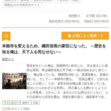
為朝なので当然武力チート
感想数 0
文字数 182,540
最終更新日 2026.08.01
登録日 2024.09.07
15
お気に入り追加
0
本能寺を変えるため、織田信長の家臣になった。 ～歴史を
知る俺は、天下人を死なせない～
春野ケイ
歴史好きだった俺は、戦国時代へ転生した。 目を覚ました場
所は尾張。時は織田信長が天下統一へ動き始める少し前だっ
た。 俺は知っている。 桶狭間の戦いも、美濃攻略も、長篠の
戦いも。 そして――本能寺の変も。 「信長は魔王」と語られ
ることが多い。 だが、史実を知る俺は違う姿も知っている。
身分にとらわれず人を登用し、民の暮らしを豊かにしようと
した革新者。 だからこそ、あの人だけは死なせたくない。 た
だの足軽から武功を重ね、信頼を勝ち取り、織田家中で出世
する。 すべては、運命の日――本能寺で織田信長を救うため
ファンタジー
連載中
長編
に。 史実を尊重しながら描く、本格戦国IF歴史小説。
24h.ポイント
56pt