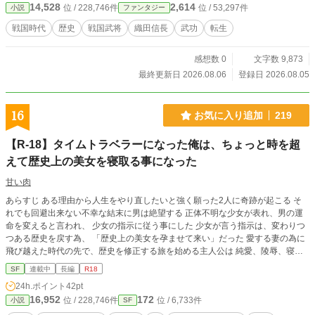
14,528
2,614
位 / 228,746件
位 / 53,297件
小説
ファンタジー
戦国時代
歴史
戦国武将
織田信長
武功
転生
感想数 0
文字数 9,873
最終更新日 2026.08.06
登録日 2026.08.05
16
お気に入り追加
219
【R-18】タイムトラベラーになった俺は、ちょっと時を超
えて歴史上の美女を寝取る事になった
甘い肉
あらすじ ある理由から人生をやり直したいと強く願った2人に奇跡が起こる そ
れでも回避出来ない不幸な結末に男は絶望する 正体不明な少女が表れ、男の運
命を変えると言われ、 少女の指示に従う事にした 少女が言う指示は、変わりつ
つある歴史を戻す為、 「歴史上の美女を孕ませて来い」だった 愛する妻の為に
飛び越えた時代の先で、歴史を修正する旅を始める主人公は 純愛、陵辱、寝取
り、弱身につけ込み、命の危険に怯えながら、歴史上の美女を孕ませてゆく事に
SF
連載中
長編
R18
なる、 歴史の、時代考証について多分にご都合主義が含まれますのでご了承願
24h.ポイント
42pt
いますm(_ _)m 完全な、フィクションなので好きな歴史上の登場人物が想像と大
16,952
172
位 / 228,746件
位 / 6,733件
小説
SF
きく違う場合がありますm(_ _)m 1話あたりなるべく5000文字程度に収める予定
です ７話以降、陵辱や弱みに漬け込む事が多くなります そういう趣旨の作品に