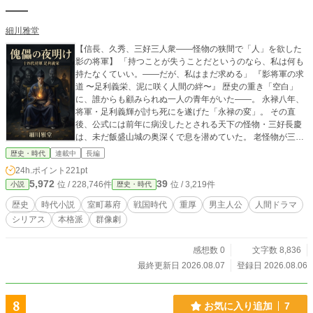
――
細川雅堂
【信長、久秀、三好三人衆――怪物の狭間で「人」を欲した
影の将軍】 「持つことが失うことだというのなら、私は何も
持たなくていい。――だが、私はまだ求める」 『影将軍の求
道 〜足利義栄、泥に咲く人間の絆〜』 歴史の重き「空白」
に、誰からも顧みられぬ一人の青年がいた――。 永禄八年、
将軍・足利義輝が討ち死にを遂げた「永禄の変」。 その直
後、公式には前年に病没したとされる天下の怪物・三好長慶
は、未だ飯盛山城の奥深くで息を潜めていた。 老怪物が三人
衆の思惑を裏切り、阿波の片田舎から呼び寄せたのは、足利
歴史・時代
連載中
長編
の血を引くだけの「空っぽの青年」・足利義栄であった。 実
24h.ポイント
221pt
績も人望もなく、一匹の野良猫にすら拒絶されるほどの底知
5,972
39
位 / 228,746件
位 / 3,219件
小説
歴史・時代
れぬ孤独を知る義栄。 彼は「将軍という器さえ得れば、人は
おのずと集まり、孤独は終わる」という盲目的な確信を胸
歴史
時代小説
室町幕府
戦国時代
重厚
男主人公
人間ドラマ
に、他者の欲望の濁流へと身を投じていく。 しかし、病床の
シリアス
本格派
群像劇
長慶が遺した『持つとは、時を留めようとして失うことだ』
という血の吐くような真実、そして松永久秀が突きつける
『人は集まらん、人の欲が集まる』という冷徹な実相は、や
感想数 0
文字数 8,836
がて美しく磨き上げられた将軍の器に致命的な「裂け目」を
最終更新日 2026.08.07
登録日 2026.08.06
入れていく。 三好三人衆の剥き出しの強欲、嫉妬、暴食の狭
間で、それでもなお「誰も私から離れてほしくはない」と人
との繋がりに狂おしく執着する義栄。だが、東天から圧倒的
8
お気に入り追加
7