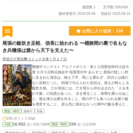
感想数 1
文字数 359,459
最終更新日 2026.05.06
登録日 2025.08.31
21
お気に入り追加
130
尾張の飯炊き足軽、信長に拾われる 〜桶狭間の裏で名もな
き兵糧係は腹から天下を支えた〜
常陸之介寛浩📚️コミック８巻７月２７日
開催中コンテスト アルファポリス・第１２回歴史時代小説大
賞 ６月５日時点独走中 投票受付中 あらすじ 尾張の貧しい村
に生まれた清吉は、槍も下手、馬にも乗れず、武功とは縁の
ない足軽だった。 戦場で与えられた役目は、誰もが軽んじる
飯炊き係。 だが清吉には、亡き母から叩き込まれた「人を生
かす飯」の知恵があった。 水を煮ること。味噌を腐らせぬこ
と。腹を壊さぬ粥を作ること。雨の中でも食べられる握り飯
を用意すること。 誰も気に留めなかった陣中の飯を整えたこ
とで、清吉の組だけが腹を壊さず、夜明けに走ることができ
歴史・時代
連載中
長編
た。 その小さな働きが、やがて織田信長の耳に届く。 「槍で
24h.ポイント
42pt
勝つ者、鉄砲で勝つ者、策で勝つ者は見てきた。飯で戦を語
16,952
159
位 / 228,746件
位 / 3,219件
小説
歴史・時代
る者は初めてだ」 桶狭間を前に、清吉は三千の握り飯と味噌
玉を作る。 名もなき飯炊き足軽の一膳が、織田軍の足を支