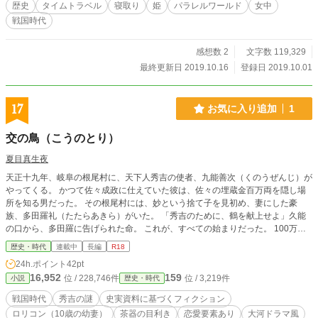
歴史
タイムトラベル
寝取り
姫
パラレルワールド
女中
なります
戦国時代
感想数 2
文字数 119,329
最終更新日 2019.10.16
登録日 2019.10.01
17
お気に入り追加
1
交の鳥（こうのとり）
夏目真生夜
天正十九年、岐阜の根尾村に、天下人秀吉の使者、九能善次（くのうぜんじ）が
やってくる。 かつて佐々成政に仕えていた彼は、佐々の埋蔵金百万両を隠し場
所を知る男だった。 その根尾村には、妙という捨て子を見初め、妻にした豪
族、多田羅礼（たたらあきら）がいた。 「秀吉のために、鶴を献上せよ」久能
の口から、多田羅に告げられた命。 これが、すべての始まりだった。 100万両
と言われた佐々成政の埋蔵金の行方とともに 種なしと言われた秀吉の、子作り
歴史・時代
連載中
長編
R18
の謎を解き明かす、壮大な歴史ミステリー
24h.ポイント
42pt
16,952
159
位 / 228,746件
位 / 3,219件
小説
歴史・時代
戦国時代
秀吉の謎
史実資料に基づくフィクション
ロリコン（10歳の幼妻）
茶器の目利き
恋愛要素あり
大河ドラマ風