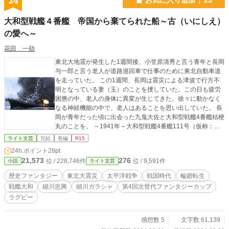
24
大和型戦艦４番艦 帝国から棄てられた船～古（いにしえ）
の愛へ～
花田 一劫
東北大地震が発生した1週間後、小笠原清秀と言う青年と長岡
与一郎と言う老人が道路巡回車で仕事のために東北自動車道
を走っていた。 この1週間、長岡は震災による津波で行方不
明となっている妻（玉）のことを捜していた。この日も疲労
困憊の中、老人の身体に異変が生じてきた。徐々に動かなく
なる神経機能の中で、老人はあることを思い出していた。 長
岡が青年だった頃に出会った九鬼大佐と大和型戦艦4番艦桔梗
丸のことを。 ～1941年～大和型戦艦4番艦111号（仮称：紀
伊）は呉海軍工廠のドックで船を組み立てている作業の途中
ライト文芸
完結
長編
R15
に、軍本部より工事中止及び船の廃棄の命令がなされたが、
24h.ポイント
28pt
青木、長瀬と言う青年将校と岩瀬少佐の働きにより、大和型
21,573
276
位 / 228,746件
位 / 9,591件
小説
ライト文芸
戦艦4番艦は廃棄を免れ、戦艦ではなく輸送船として生まれる
（竣工する）ことになった。 船の名前は桔梗丸（船頭の名前
歴史ファンタジー
東北大震災
太平洋戦争
戦国時代
輪廻転生
は九鬼大佐）と決まった。 輸送船でありながらその当時最新
戦艦大和
細川忠興
細川ガラシャ
第4回次世代ファンタジーカップ
鋭の武器を持ち、癖があるが最高の技量を持った船員達が集
ラグビー
まり桔梗丸は戦地を切り抜け輸送業務をこなしてきた。 その
桔梗丸が修理のため横須賀軍港に入港し、その時、長岡与一
郎と言う新人が桔梗丸の船員に入ったが、九鬼船頭は遠い遥
感想数 5
文字数 61,139
か遠い昔に長岡に会ったような気がしてならなかった。もし