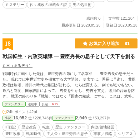
ミステリー
佐々成政の埋蔵金の謎
男の処世術
感想数 0
文字数 121,204
最終更新日 2020.05.28
登録日 2020.05.28
18
お気に入り追加
81
戦国転生・内政英雄譚 ― 豊臣秀長の息子として天下を創る
丸三（まるぞう）
戦国時代に転生した先は、豊臣秀吉の弟にして名宰相――豊臣秀長の息子だっ
た。 現代では中世近世史を研究する大学講師。 史実では、秀長は早逝し、豊臣
政権は崩壊、徳川の時代と鎖国が訪れる。 ならば変える。 剣でも戦でもない。
政治と制度、国家設計によって。 秀長を生かし、秀吉を支え、徳川の台頭を防
ぎ、 戦国の終わりを「戦勝」ではなく「国家の完成」にする。 これは、武将で
はなく制度設計者として天下を取る男の物語。 戦国転生×内政改革×豊臣政権完
ファンタジー
連載中
長編
R15
成譚。 （2026年6月28日記） 小説家になろう及びカクヨムでの連載に集約する
24h.ポイント
42pt
ことにし、こちらでの投稿は休載とさせていただきます。 楽しみにしていただ
16,952
2,949
位 / 228,746件
位 / 53,297件
小説
ファンタジー
いていた読者様には大変申し訳ありません。
IF戦記
歴史改変
転生
歴史ファンタジー
内政/領地経営
豊臣政権
戦国時代
主人公：豊臣秀長の息子
軍事／戦略
シリアス