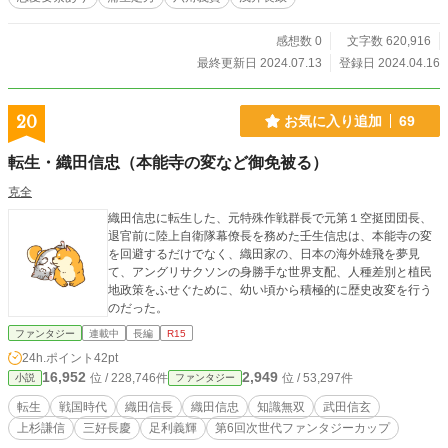
感想数 0
文字数 620,916
最終更新日 2024.07.13
登録日 2024.04.16
20
お気に入り追加
69
転生・織田信忠（本能寺の変など御免被る）
克全
織田信忠に転生した、元特殊作戦群長で元第１空挺団団長、
退官前に陸上自衛隊幕僚長を務めた壬生信忠は、本能寺の変
を回避するだけでなく、織田家の、日本の海外雄飛を夢見
て、アングリサクソンの身勝手な世界支配、人種差別と植民
地政策をふせぐために、幼い頃から積極的に歴史改変を行う
のだった。
ファンタジー
連載中
長編
R15
24h.ポイント
42pt
16,952
2,949
位 / 228,746件
位 / 53,297件
小説
ファンタジー
転生
戦国時代
織田信長
織田信忠
知識無双
武田信玄
上杉謙信
三好長慶
足利義輝
第6回次世代ファンタジーカップ