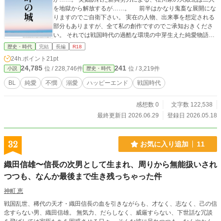
を地獄から解放するが……。 前半はかなり鬼畜な展開にな
りますのでご自衛下さい。 実在の人物、出来事を想定される
部分もありますが、全て私の創作ですのでご承知おきくださ
い。 それでは戦国時代の過酷な環境の中芽生えた純愛物語。
二人の愛の行方をお楽しみください。
歴史・時代
完結
長編
R18
24h.ポイント
21pt
24,785
241
位 / 228,746件
位 / 3,219件
小説
歴史・時代
BL
純愛
不憫
溺愛
ハッピーエンド
戦国時代
感想数 0
文字数 122,538
最終更新日 2026.06.29
登録日 2026.05.18
32
お気に入り追加
11
織田信雄〜信長の次男として生まれ、周りから無能扱いされ
つつも、なんか最後まで生き残っちゃった件
神町 恵
戦国乱世、稀代の天才・織田信長の血を引きながらも、才なく、志なく、己の信
念すらない男、織田信雄。 無気力、だらしなく、威厳すらない、下世話な冗談