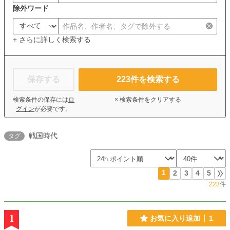
除外ワード
+ さらに詳しく検索する
保存する
223
件を検索する
検索条件の保存には
ロ
× 検索条件をクリアする
グイン
が必要です。
戦国時代
タグ
1
2
3
4
5
223
件
1
お気に入り追加
1