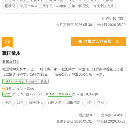
歴史時代小説
戦国時代
織田信長
成り上がり
飯テロ
兵糧
え、戦国の流れをわずかに変えていく。 これは、刀ではなく
桶狭間
戦国グルメ
天下統一の裏側
第12回歴史・時代小説大賞
飯を武器にした男が、信長の台所から天下を支えていく物
語。 槍働きはできなくても、腹を満たせば兵は立つ。 兵が立
てば、戦は動く。 そして戦が動けば、歴史もまた動き出す。
文字数 40,733
最終更新日 2026.05.30
登録日 2026.05.29
22
お気に入り追加
2
戦国散歩
麒麟屋郁丸
戦国雑学史料エッセイ（特に織田家） 戦国期の日常生活。江戸期や現在とは違
う誤解されやすい当時の常識。 「信長公記」や通説の分析、考察。
ｴｯｾｲ・ﾉﾝﾌｨｸｼｮﾝ
連載中
長編
24h.ポイント
35pt
19,170
296
位 / 228,746件
位 / 8,864件
小説
ｴｯｾｲ・ﾉﾝﾌｨｸｼｮﾝ
実話
武将
戦国時代
戦国大名
織田信長
小姓
考察
感想数 0
文字数 24,450
最終更新日 2020.05.31
登録日 2020.05.27