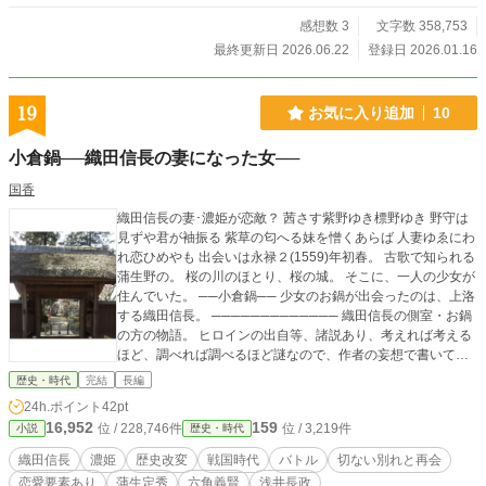
感想数 3
文字数 358,753
最終更新日 2026.06.22
登録日 2026.01.16
19
お気に入り追加
10
小倉鍋──織田信長の妻になった女──
国香
織田信長の妻･濃姫が恋敵？ 茜さす紫野ゆき標野ゆき 野守は
見ずや君が袖振る 紫草の匂へる妹を憎くあらば 人妻ゆゑにわ
れ恋ひめやも 出会いは永禄２(1559)年初春。 古歌で知られる
蒲生野の。 桜の川のほとり、桜の城。 そこに、一人の少女が
住んでいた。 ──小倉鍋── 少女のお鍋が出会ったのは、上洛
する織田信長。 ───────────── 織田信長の側室・お鍋
の方の物語。 ヒロインの出自等、諸説あり、考えれば考える
ほど、調べれば調べるほど謎なので、作者の妄想で書いて行
きます。 通説とは違っていますので、あらかじめご了承頂き
歴史・時代
完結
長編
たく、お願い申し上げます。
24h.ポイント
42pt
16,952
159
位 / 228,746件
位 / 3,219件
小説
歴史・時代
織田信長
濃姫
歴史改変
戦国時代
バトル
切ない別れと再会
恋愛要素あり
蒲生定秀
六角義賢
浅井長政