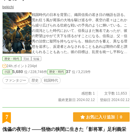
bekichi
戦国時代の日本を背景に、織田信長の若き日の物語を語る。
荒れ狂う風が尾張の大地を駆け巡る中、夜空の星々はこれか
ら繰り広げられる壮絶な戦いの予兆のように輝いている。こ
の混沌とした時代において、信長はまだ無名であったが、彼
の野望はやがて天下を揺るがすことになる。信長は、父・信
秀の治世に疑問を持ちながらも、独自の力を蓄え、異なる理
想を追求し、反逆者とみなされることもあれば期待の星と讃
えられることもあった。彼の目標は、乱世を統一し平和な時
代を創ることにあった。物語は信長の足跡を追い、若き日の
歴史・時代
完結
短編
友情、父との確執、大名との駆け引きを描く。信長の人生
24h.ポイント
234pt
は、斎藤道三、明智光秀、羽柴秀吉、徳川家康、伊達政宗と
5,680
37
位 / 228,746件
位 / 3,219件
小説
歴史・時代
いった時代の英傑たちとの交流とともに、一つの大きな物語
を形成する。この物語は、信長の未知なる野望の軌跡を描く
ファンタジー
歴史
戦国時代
ものである。
感想数 1
文字数 11,653
最終更新日 2024.02.12
登録日 2024.02.12
7
お気に入り追加
0
傀儡の夜明け ――怪物の狭間に生きた「影将軍」足利義栄