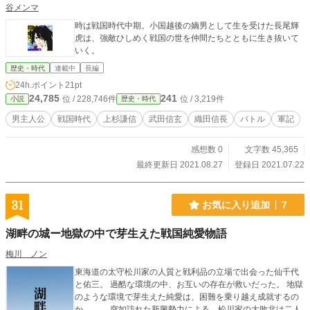
谷メンマ
時は戦国時代中期。小国越後の嫡男として生を受けた長尾輝
虎は、強敵ひしめく戦国の世を仲間たちとともに生き抜いて
いく。
歴史・時代
連載中
長編
24h.ポイント
21pt
24,785
241
位 / 228,746件
位 / 3,219件
小説
歴史・時代
男主人公
戦国時代
上杉謙信
武田信玄
織田信長
バトル
軍記
感想数 0
文字数 45,365
最終更新日 2021.08.27
登録日 2021.07.22
31
お気に入り追加
7
湖畔の城ー地獄の中で芽生えた戦国純愛物語
梅川 ノン
東海道の太守松川家の人質と戦利品の立場で出会った仙千代
と佑三。 過酷な環境の中、お互いの存在が救いだった。 地獄
のような環境で芽生えた純愛は、困難を乗り越え成就するの
か……。 突如訪れた新興勢力による、松川家の大敗北は二人