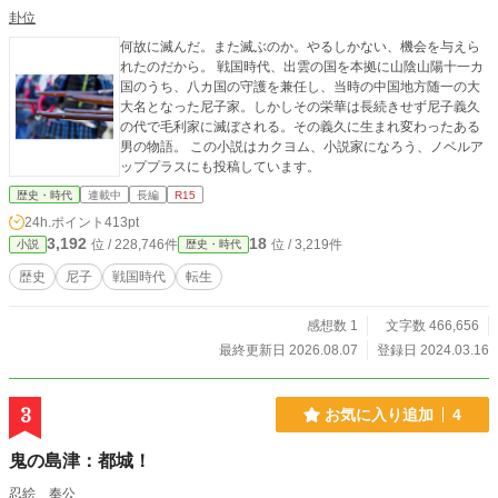
卦位
何故に滅んだ。また滅ぶのか。やるしかない、機会を与えら
れたのだから。 戦国時代、出雲の国を本拠に山陰山陽十一カ
国のうち、八カ国の守護を兼任し、当時の中国地方随一の大
大名となった尼子家。しかしその栄華は長続きせず尼子義久
の代で毛利家に滅ぼされる。その義久に生まれ変わったある
男の物語。 この小説はカクヨム、小説家になろう、ノベルア
ッププラスにも投稿しています。
歴史・時代
連載中
長編
R15
24h.ポイント
413pt
3,192
18
位 / 228,746件
位 / 3,219件
小説
歴史・時代
歴史
尼子
戦国時代
転生
感想数 1
文字数 466,656
最終更新日 2026.08.07
登録日 2024.03.16
3
お気に入り追加
4
鬼の島津：都城！
忍絵 奉公