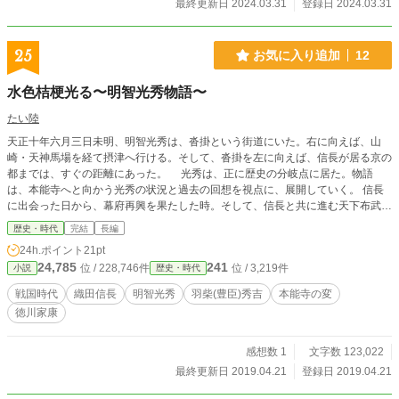
最終更新日 2024.03.31
登録日 2024.03.31
かして前世で会ったのか…。 それから桔梗丸は、兄弟艦の武
蔵、信濃、大和の哀しくも壮絶な最後を看取るようになって
しまった。 ～1945年8月～日本国の降伏後にも関わらずソビ
25
お気に入り追加
12
エト連邦が非道極まりなく、満洲、朝鮮、北海道へ攻め込ん
できた。桔梗丸は北海道へ向かい疎開船に乗っている民間人
水色桔梗光る〜明智光秀物語〜
達を助けに行ったが、小笠原丸及び第二号新興丸は既にソ連
の潜水艦の攻撃の餌食になり撃沈され、泰東丸も沈没しつつ
たい陸
あった。桔梗丸はソ連の潜水艦2隻に対し最新鋭の怒りの主砲
天正十年六月三日未明、明智光秀は、沓掛という街道にいた。右に向えば、山
を発砲し、見事に撃沈した。 この行為が米国及びソ連国から
崎・天神馬場を経て摂津へ行ける。そして、沓掛を左に向えば、信長が居る京の
（ソ連国は日本の民間船3隻を沈没させ民間人1.708名を殺戮
都までは、すぐの距離にあった。 光秀は、正に歴史の分岐点に居た。物語
した行為は棚に上げて）日本国が非難され国際問題となろう
は、本能寺へと向かう光秀の状況と過去の回想を視点に、展開していく。 信長
としていた。桔梗丸は日本国から投降するように強硬な厳命
に出会った日から、幕府再興を果たした時。そして、信長と共に進む天下布武の
があったが拒否した。しかし、桔梗丸は日本国には弓を引け
道で、立身出世を果たしていく光秀。 しかし、いつしか信長の描く野望と、
ず無抵抗のまま（一部、ソ連機への反撃あり）、日本国の戦
歴史・時代
完結
長編
光秀が見る夢とが乖離した時、物語は一つの方向へと進んでいくのであった。
闘機の爆撃を受け、最後は無念の自爆を遂げることになっ
24h.ポイント
21pt
新説を取り入れながら、作者が独自の視点で描く、戦国最大のミステリー「本
た。 桔梗丸の船員のうち、意識のないまま小島（宮城県江
24,785
241
位 / 228,746件
位 / 3,219件
小説
歴史・時代
能寺の変」の真相にも目が離せない。明智光秀物語の後編。決定版です！
島）に一人生き残された長岡は、「何故、私一人だけが。」
と思い悩み、残された理由について、探しの旅に出る。その
戦国時代
織田信長
明智光秀
羽柴(豊臣)秀吉
本能寺の変
理由は何なのか…。前世で何があったのか。与一郎と玉の古
徳川家康
の愛の行方は…。
感想数 1
文字数 123,022
最終更新日 2019.04.21
登録日 2019.04.21