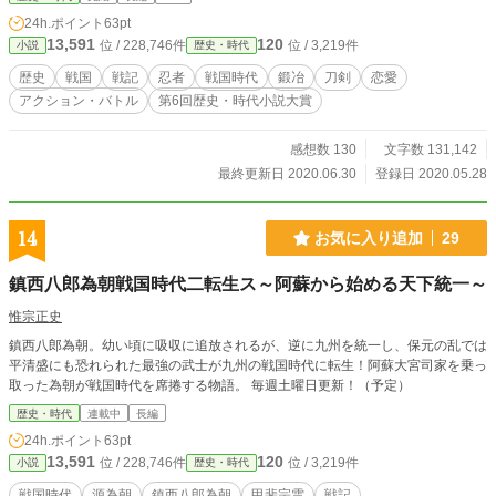
快エンタメ時代劇、今開幕にございます！ ＊この作品に出てくる人物は、一部
24h.ポイント
63pt
実在した人物やエピソードをモチーフにしていますが、モチーフにしているだけ
13,591
120
位 / 228,746件
位 / 3,219件
小説
歴史・時代
で史実とは異なります。空想時代活劇ですから！ ＊この作品はノベルアップ＋
様に掲載中の、「いや、婿を選定しろって言われても。だが断る！」を改題、改
歴史
戦国
戦記
忍者
戦国時代
鍛冶
刀剣
恋愛
稿を経たものです。
アクション・バトル
第6回歴史・時代小説大賞
感想数 130
文字数 131,142
最終更新日 2020.06.30
登録日 2020.05.28
14
お気に入り追加
29
鎮西八郎為朝戦国時代二転生ス～阿蘇から始める天下統一～
惟宗正史
鎮西八郎為朝。幼い頃に吸収に追放されるが、逆に九州を統一し、保元の乱では
平清盛にも恐れられた最強の武士が九州の戦国時代に転生！阿蘇大宮司家を乗っ
取った為朝が戦国時代を席捲する物語。 毎週土曜日更新！（予定）
歴史・時代
連載中
長編
24h.ポイント
63pt
13,591
120
位 / 228,746件
位 / 3,219件
小説
歴史・時代
戦国時代
源為朝
鎮西八郎為朝
甲斐宗雲
戦記