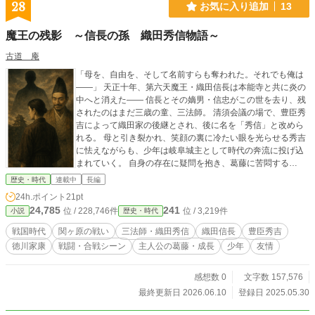
行方に影響を与えていく。 読めばきっとお腹が空く、創意工
28
お気に入り追加
13
夫あふれる戦国グルメの数々。次にどんな驚きの「いくさ
飯」が生まれるのか？ それが兵士たちを、そしてこの大戦を
魔王の残影 ～信長の孫 織田秀信物語～
どう動かすのか？ これは、「あの時代の名脇役」が、食とい
う最も人間臭く、最も根源的な力で、乾坤一擲の大戦に挑む
古道 庵
物語。 歴史の裏側で紡がれる、もう一つの、心熱くなる戦場
「母を、自由を、そして名前すらも奪われた。それでも俺は
ドラマ。 腹ペコを連れて、戦国の陣中へ――いざ、参らん！
――」 天正十年、第六天魔王・織田信長は本能寺と共に炎の
中へと消えた―― 信長とその嫡男・信忠がこの世を去り、残
されたのはまだ三歳の童、三法師。 清須会議の場で、豊臣秀
吉によって織田家の後継とされ、後に名を「秀信」と改めら
れる。 母と引き裂かれ、笑顔の裏に冷たい眼を光らせる秀吉
に怯えながらも、少年は岐阜城主として時代の奔流に投げ込
まれていく。 自身の存在に疑問を抱き、葛藤に苦悶する
日々。 友と呼べる存在との出会い。 己だけが見える、祖父・
歴史・時代
連載中
長編
信長の亡霊。 名すらも奪われた絶望。 そして太閤秀吉の死
24h.ポイント
21pt
去。 日ノ本が二つに割れる戦国の世の終焉。天下分け目の関
24,785
241
位 / 228,746件
位 / 3,219件
小説
歴史・時代
ヶ原。 織田秀信は二十一歳という若さで、歴史の節目の大舞
台に立つ。 関ヶ原の戦いの前日譚とも言える「岐阜城の戦
戦国時代
関ヶ原の戦い
三法師・織田秀信
織田信長
豊臣秀吉
い」 福島正則、池田照政（輝政）、井伊直政、本田忠勝、細
徳川家康
戦闘・合戦シーン
主人公の葛藤・成長
少年
友情
川忠興、山内一豊、藤堂高虎、京極高知、黒田長政……名だ
たる猛将・名将の大軍勢を前に、織田秀信はたったの一国一
城のみで相対する。 「魔王」の血を受け継ぐ青年は何を望
感想数 0
文字数 157,576
み、何を得るのか。 血に、時代に、翻弄され続けた織田秀信
最終更新日 2026.06.10
登録日 2025.05.30
の、静かなる戦いの物語。 ※史実をベースにしております