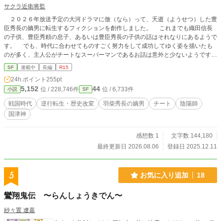
サクラ近衛将監
２０２６年放送予定の大河ドラマに倣（なら）って、夭逝（ようせつ）した豊
臣秀長の嫡男に転生するフィクションを創作しました。 これまでも織田信長
の子供、豊臣秀頼の息子、あるいは豊臣秀長の子供の話はそれなりにあるようで
す。 でも、時代に合わせてものすごく努力をして成功してゆく姿を描いたも
のが多く、主人公がチートなスーパーマンであるお話は意外と少ないようです。
無論、転生モノでは、現代の知識を戦国時代に生かしたり、歴史を知っている
SF
連載中
長編
R15
が故に先読みして有利に動いたりとかはありますけれどね。 ヤッパリ、ラノ
24h.ポイント
255pt
ベならチートな無双を描かなくっちゃ、・・・。 というわけで、戦国時代の
5,152
44
位 / 228,746件
位 / 6,733件
小説
SF
木下長秀（後の秀長）の息子与一郎に、特殊能力を持って転生した令和の高卒生
（？）の冒険譚を描くことにしました。 勿論、フィクションであり、多少は
戦国時代
逆行転生・歴史改変
羽柴秀長の嫡男
チート
陰陽師
実話に沿っている部分もありますが、『歴史改変』が主題です。 とりあえ
国津神
ず、毎週木曜日午後八時に投稿する予定でおります。
感想数 1
文字数 144,180
最終更新日 2026.08.06
登録日 2025.12.11
5
お気に入り追加
18
鸞翔鬼伝 〜らんしょうきでん〜
紗々置 遼嘉