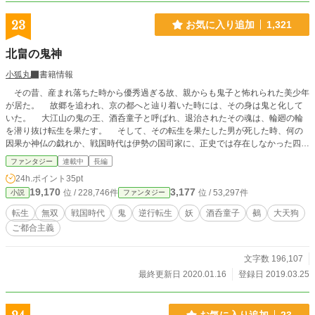
23
お気に入り追加
1,321
北畠の鬼神
小狐丸
書籍情報
その昔、産まれ落ちた時から優秀過ぎる故、親からも鬼子と怖れられた美少年
が居た。 故郷を追われ、京の都へと辿り着いた時には、その身は鬼と化して
いた。 大江山の鬼の王、酒呑童子と呼ばれ、退治されたその魂は、輪廻の輪
を潜り抜け転生を果たす。 そして、その転生を果たした男が死した時、何の
因果か神仏の戯れか、戦国時代は伊勢の国司家に、正史では存在しなかった四男
として再び生を受ける。 二度の生の記憶を残しながら…… これは、鬼の力
ファンタジー
連載中
長編
と現代人の知識を持って転生した男が、北畠氏の滅亡を阻止する為に奮闘する物
24h.ポイント
35pt
語。 ーーーーーーーーーーーーーーーー この作品は、中の御所奮闘記～大賢者
19,170
3,177
位 / 228,746件
位 / 53,297件
小説
ファンタジー
が異世界転生をリメイクしたものです。 かなり大幅に設定等を変更している
ので、別物として読んで頂ければ嬉しいです。
転生
無双
戦国時代
鬼
逆行転生
妖
酒呑童子
鵺
大天狗
ご都合主義
文字数 196,107
最終更新日 2020.01.16
登録日 2019.03.25
お気に入り追加
23