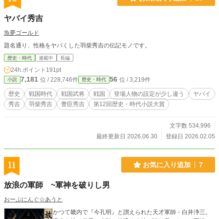
ヤバイ秀吉
魚夢ゴールド
題名通り、性格をヤバくした羽柴秀吉の伝記モノです。
歴史・時代
連載中
長編
24h.ポイント
191pt
7,181
56
位 / 228,746件
位 / 3,219件
小説
歴史・時代
歴史
戦国時代
戦国武将
戦国
登場人物の設定が少し違う
ヤバイ
秀吉
羽柴秀吉
豊臣秀吉
第12回歴史・時代小説大賞
文字数 534,996
最終更新日 2026.06.30
登録日 2026.02.05
11
お気に入り追加
7
放浪の軍師 ~軍神を破りし男
おーぷにんぐ☆あうと
かつて畿内で『今孔明』と讃えられた天才軍師・白井浄三。