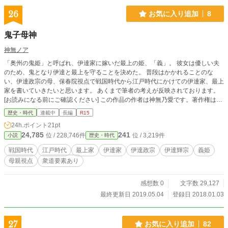
26
お気に入り追加
8
鬼子母神
神無ノア
「奥州の鬼姫」と呼ばれ、伊達家に嫁いだ最上の姫、「義」。 彼女は優しい夫
のため、鬼となり伊達と最上を守ることを決めた。 普段はかかれることのな
い、伊達政宗の母、保春院視点で戦国時代から江戸時代にかけての伊達家、最上
家を書いていきたいと思います。 あくまで筆者の考えが反映されております。
[お読みになる前にご確認ください] この作品の作者は神無乃愛です。著作権は作
者に帰属します。当作品の一部または全部を無断で複製・改変・転載・転用・賃
歴史・時代
連載中
長編
R15
貸・配布・配信・販売することを禁じます。 中文：这篇小说的作者是神無乃愛.
24h.ポイント
21pt
禁止私自转载、加工、翻译. 英文：The author of this novel is Noa Kannna. It is f
24,785
241
位 / 228,746件
位 / 3,219件
小説
歴史・時代
orbidden to copy, process and translate without permission.
戦国時代
江戸時代
最上家
伊達家
伊達政宗
伊達輝宗
義姫
母親視点
衆道要素あり
感想数 0
文字数 29,127
最終更新日 2019.05.04
登録日 2018.01.03
27
お気に入り追加
82