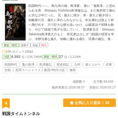
戦国時代――。 南九州の雄、島津家。 後に「鬼島津」と恐れ
られる男、Shimazu Yoshihiro島津義弘は、まだ無邪気で暴れ
ん坊な少年だった。 兄・義久に懐き、弟・家久と騒ぎ回り、
知略家の兄・歳久に呆れられながらも、剣を握れば誰より前
へ飛び出す。川で巨大な鯉を追いかけ、山賊退治で初陣を飾
り、やがて戦場で異才を現していく。 島津家当主・Shimazu
Takahisa島津貴久のもと、四兄弟は少しずつ戦国の現実を学
ぶ。冷静沈着な義久、知略に優れる歳久、武勇の義弘、俊足
と機動戦を得意とする家久。四人は互いを支え合いながら、
歴史・時代
連載中
長編
R15
南九州統一へ進んでいく。 やがて時代は激動へ。 伊東家との
24h.ポイント
285pt
死闘「木崎原の戦い」。 鬼神のごとき突撃で名を轟かせる義
4,592
27
位 / 228,746件
位 / 3,219件
小説
歴史・時代
弘。 そして九州最強・大友家三万の大軍を迎え撃つ「耳川の
戦い」。 圧倒的不利。 誰もが島津滅亡を予想する中、義弘は
戦国時代
鬼の島津
島津義弘
歴史戦記
九州
成り上がり
武将
笑う。 「斬りがいがあるわ」 敵を恐怖で崩し、戦場を切り裂
合戦
犯罪スペシャリスト集団×時代小説
無双
く鬼島津。 その背中に兵たちは奮い立ち、やがて九州の勢力
図そのものを変えていく――
感想数 0
文字数 69,545
最終更新日 2026.08.07
登録日 2026.05.27
4
お気に入り追加
18
戦国タイムトンネル