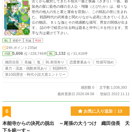
古くから敵対してきた不知火一族と狭霧（さぎり）一族。 銀
鼠色の髪に藍色の瞳の主人公・翔隆（とびたか）は、様々な
世代の他人の生と業と運命を背負い、この戦乱の世に生まれ
た。 戦国時代の武将達と関わりながら必死に生きていく主人
公の物語。 ＢＬな伽とその他過酷な描写、男女の関係が出ま
す。 話の中で睦言が出る時は題名と作中に※を付けます。苦
手な方は避けて下さい。
BL
連載中
長編
R18
24h.ポイント
235pt
5,606
1,132
位 / 228,746件
位 / 31,416件
小説
BL
織田信長
長編
鬼
BL表現有り
恋愛要素あり
性描写強め
暴力・流血・残酷表現あり
戦国時代
第10回歴史・時代小説大賞エントリー
感想数 0
文字数 1,036,393
最終更新日 2026.08.08
登録日 2022.11.11
6
お気に入り追加
13
本能寺からの決死の脱出 ～尾張の大うつけ 織田信長 天
下を統一す～