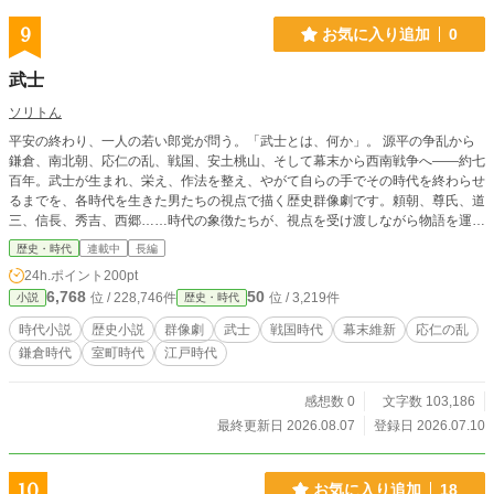
9
お気に入り追加
0
武士
ソリトん
平安の終わり、一人の若い郎党が問う。「武士とは、何か」。 源平の争乱から
鎌倉、南北朝、応仁の乱、戦国、安土桃山、そして幕末から西南戦争へ——約七
百年。武士が生まれ、栄え、作法を整え、やがて自らの手でその時代を終わらせ
るまでを、各時代を生きた男たちの視点で描く歴史群像劇です。頼朝、尊氏、道
三、信長、秀吉、西郷……時代の象徴たちが、視点を受け渡しながら物語を運び
ます。 土地のために戦い、土地を恩賞として頂く——それが、武士でした。だ
歴史・時代
連載中
長編
が信長は土地を一個の茶碗に変え、秀吉は検地と刀狩で武士と百姓を永遠に分
24h.ポイント
200pt
け、泰平の世は、ついに刀を飾りに変えていく。「武士とは何か」という問いの
6,768
50
位 / 228,746件
位 / 3,219件
小説
歴史・時代
答えは、時代ごとに、姿を変えていきます。 そして物語は、武士たちがそれぞ
れの時代に遺した「武士とは――」という言葉を束ねていきます。
時代小説
歴史小説
群像劇
武士
戦国時代
幕末維新
応仁の乱
鎌倉時代
室町時代
江戸時代
感想数 0
文字数 103,186
最終更新日 2026.08.07
登録日 2026.07.10
10
お気に入り追加
18