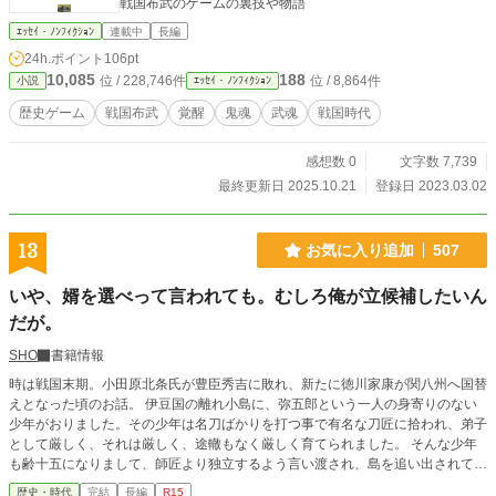
戦国布武のゲームの裏技や物語
ｴｯｾｲ・ﾉﾝﾌｨｸｼｮﾝ
連載中
長編
24h.ポイント
106pt
10,085
188
位 / 228,746件
位 / 8,864件
小説
ｴｯｾｲ・ﾉﾝﾌｨｸｼｮﾝ
歴史ゲーム
戦国布武
覚醒
鬼魂
武魂
戦国時代
感想数 0
文字数 7,739
最終更新日 2025.10.21
登録日 2023.03.02
13
お気に入り追加
507
いや、婿を選べって言われても。むしろ俺が立候補したいん
だが。
SHO
書籍情報
時は戦国末期。小田原北条氏が豊臣秀吉に敗れ、新たに徳川家康が関八州へ国替
えとなった頃のお話。 伊豆国の離れ小島に、弥五郎という一人の身寄りのない
少年がおりました。その少年は名刀ばかりを打つ事で有名な刀匠に拾われ、弟子
として厳しく、それは厳しく、途轍もなく厳しく育てられました。 そんな少年
も齢十五になりまして、師匠より独立するよう言い渡され、島を追い出されてし
まいます。 さて、この先の少年の運命やいかに？ 剣術、そして恋が融合した痛
歴史・時代
完結
長編
R15