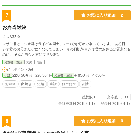
7
お気に入り追加
2
お弁当対決
よしだひろ
マサシ君とヨシオ君はライバル同士。 いつでも何かで争っています。 ある日ヨ
シオ君のお母さんが亡くなってしまい、その日以降ヨシオ君のお弁当は質素なも
のに。 そんなヨシオ君にマサシ君は。
児童書・童話
完結
短編
24h.ポイント
0pt
228,564
4,650
位 / 228,564件
位 / 4,650件
小説
児童書・童話
お弁当
卵焼き
短編
童話
ほのぼの
友情
感想数 1
文字数 1,199
最終更新日 2019.01.17
登録日 2019.01.17
8
お気に入り追加
9