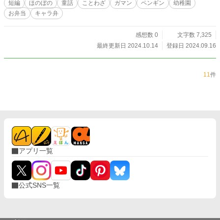
短編
ほのぼの
童話
ことわざ
ガマン
ペンギン
幼稚園
お弁当
キャラ弁
感想数 0
文字数 7,325
最終更新日 2024.10.14
登録日 2024.09.16
11
件
アプリ一覧
公式SNS一覧