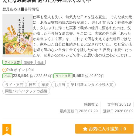
えだなみ商店街 あったか弁当ふくふく亭
碧月あめり
書籍情報
仕事も恋人も失い、無気力な日々を送る夏生。 そんな彼の元
に、ある日突然両親の訃報が届く。 悲しむ間もなく葬儀を終
え、久しぶりに帰った実家で義弟の睦月に渡されたのは、父
が残した不可解な遺言書。そこには、実家の弁当屋『あった
か弁当ふくふく亭』を、これまで店を支えてきた睦月ではな
く、家を出た自分に相続させると記されていた。 なぜ父が店
を継ぐ気のない自分に全てを託したのか？ 反発する夏生だっ
たが、睦月が父のレシピで作った思い出の味に心がほどけ
る。 父の遺言どおり弁当屋を引き継ぐことを決めた夏生は、
ライト文芸
連載中
長編
睦月と協力して店を再開することになり――
24h.ポイント
0pt
228,564
9,592
位 / 228,564件
位 / 9,592件
小説
ライト文芸
ライト文芸
日常
家族
お弁当
第1回新エンタメ小説大賞
同性バディ×クソデカ感情
感想数 2
文字数 20,318
最終更新日 2026.07.29
登録日 2026.06.09
9
お気に入り追加
0