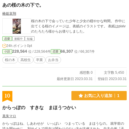
あの桜の木の下で。
椿姫哀翔
桜の木の下で会っていた少年と少女の穏やかな時間。 作中に
出てくる桜のイメージは、表紙のイラストです。 表紙はpixiv
のたろたろ様からお借りしました。
恋愛
連載中
短編
24h.ポイント
0pt
228,564
66,307
位 / 228,564件
位 / 66,307件
小説
恋愛
桜の木
高校生
卒業
お弁当
感想数 0
文字数 5,450
最終更新日 2023.03.31
登録日 2023.03.31
10
お気に入り追加
1
からっぽの すきな まほうつかい
真朱マロ
からっぽはね、しあわせが いっぱい つまっている まほうなの。 就学前の
読み聞かせに。 別サイトで現在は関わりのない方が主催された 自主企画『子