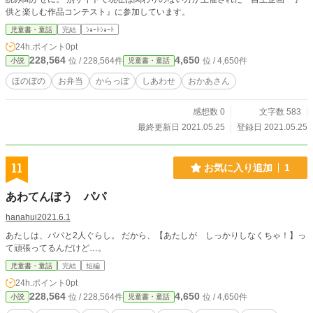
供と楽しむ作品コンテスト』に参加しています。
児童書・童話
完結
ｼｮｰﾄｼｮｰﾄ
24h.ポイント
0pt
228,564
4,650
位 / 228,564件
位 / 4,650件
小説
児童書・童話
ほのぼの
お弁当
からっぽ
しあわせ
おかあさん
感想数 0
文字数 583
最終更新日 2021.05.25
登録日 2021.05.25
11
お気に入り追加
1
あわてんぼう パパ
hanahui2021.6.1
あたしは、パパと2人ぐらし。 だから、【あたしが しっかりしなくちゃ！】っ
て頑張ってるんだけど…。
児童書・童話
完結
短編
24h.ポイント
0pt
228,564
4,650
位 / 228,564件
位 / 4,650件
小説
児童書・童話