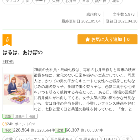
ラブコメ
変
デート
欠伸
お弁当
日常
誕生日
花束
感想数 0
文字数 5,973
最終更新日 2021.05.04
登録日 2021.04.30
5
お気に入り追加
0
はるは、あけぼの
河野彰
29歳の会社員・島崎七桜は、毎朝のお弁当作りと週末の映画
鑑賞を糧に、変化のない日常を穏やかに過ごしていた。同居
人は、かつての男の子からキュートな女性へと転身した幼な
じみの瀬名梨々子。夜職で働く梨々子は、恋愛に奥手な七桜
をいつも明るく鼓舞する存在だった。 ある日、職場の営業所
に石井健斗が出向してくる。女子人気の高い爽やかな外見な
がら、実は自作の弁当を愛し、小難しいフランス映画を好む
など、七桜と驚くほど共通の趣味を持っていた。 「食」と
「映画」を通じて二人は急速に距離を縮める。七桜は戸惑
恋愛
連載中
長編
い、これが恋なのか、あるいは梨々子に似た快活さへの憧れ
24h.ポイント
0pt
なのか、答えを出せずにいた。 しかし夏を前に、石井から
228,564
66,307
位 / 228,564件
位 / 66,307件
小説
恋愛
「お試しで付き合わないか」と真摯な告白を受ける。未知の
領域への恐怖を抱きつつも、七桜は一歩踏み出すことを決
恋愛
ハッピーエンド
百合要素あり
NL要素有り
LGBTQ
日常