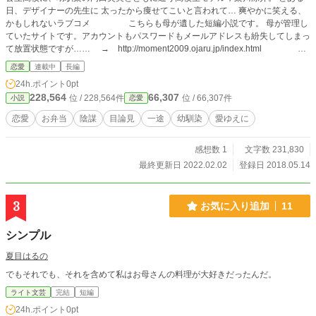
日、デザイナーの先生に 太ったから痩せてこいと言われて… 爽やかに笑える、
かもしれないラブコメ こちらも母が遺した短編小説です。 母が管理し
ていたサイトです。アカウントもパスワードもメールアドレスも紛失してしまっ
て放置状態ですが…… → http://moment2009.ojaru.jp/index.html
5/26追記：母が亡くなって未完のままでしたが、せっかくなので私が完結にチャ
恋愛
連載中
長編
レンジすることにしました。 大失敗の予感しかしませんが、何事もチャレンジ
24h.ポイント
0pt
だと思います。
228,564
66,307
位 / 228,564件
位 / 66,307件
小説
恋愛
恋愛
お弁当
陰謀
目論見
一途
幼馴染
愛ゆえに
感想数 1
文字数 231,830
最終更新日 2022.02.02
登録日 2018.05.14
3
お気に入り追加
11
シンプル
夏目はるの
でもそれでも、それを含めて私はお母さんの料理が大好きだったんだ。
ライト文芸
完結
短編
24h.ポイント
0pt