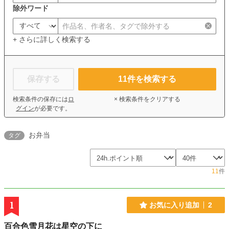
除外ワード
+ さらに詳しく検索する
保存する
11
件を検索する
検索条件の保存には
ロ
× 検索条件をクリアする
グイン
が必要です。
お弁当
タグ
11
件
1
お気に入り追加
2
百合色雪月花は星空の下に