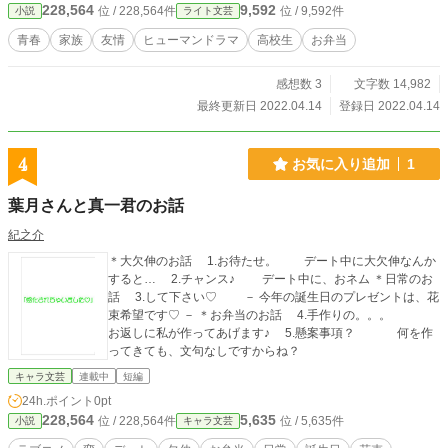
228,564
9,592
位 / 228,564件
位 / 9,592件
小説
ライト文芸
青春
家族
友情
ヒューマンドラマ
高校生
お弁当
感想数 3
文字数 14,982
最終更新日 2022.04.14
登録日 2022.04.14
4
お気に入り追加
1
葉月さんと真一君のお話
紀之介
＊大欠伸のお話 1.お待たせ。 デート中に大欠伸なんか
すると… 2.チャンス♪ デート中に、おネム ＊日常のお
話 3.して下さい♡ － 今年の誕生日のプレゼントは、花
束希望です♡ － ＊お弁当のお話 4.手作りの。。。
お返しに私が作ってあげます♪ 5.懸案事項？ 何を作
ってきても、文句なしですからね？
キャラ文芸
連載中
短編
24h.ポイント
0pt
228,564
5,635
位 / 228,564件
位 / 5,635件
小説
キャラ文芸