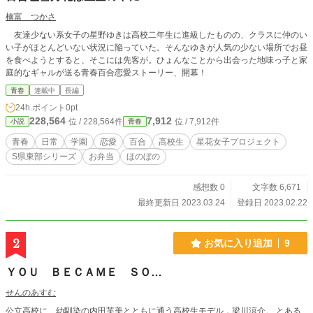
楠富 つかさ
友達少ない系女子の星野ゆきは高校二年生に進級したものの、クラスに仲のい
い子がほとんどいない状況に陥っていた。そんなゆきが人気の少ない場所でお昼
を食べようとすると、そこには先客が。ひょんなことから出会った地味っ子と家
庭的なギャルが送る青春百合恋愛ストーリー、開幕！
青春
連載中
長編
24h.ポイント
0pt
228,564
7,912
位 / 228,564件
位 / 7,912件
小説
青春
青春
日常
学園
恋愛
百合
高校生
星花女子プロジェクト
S県東部シリーズ
お弁当
ほのぼの
感想数 0
文字数 6,671
最終更新日 2023.03.24
登録日 2023.02.22
2
お気に入り追加
9
ＹＯＵ ＢＥＣＡＭＥ ＳＯ…
せんのあすむ
公立高校に、幼馴染の内田芙美とともに通う高校生モデル，梁川涼介。 とある