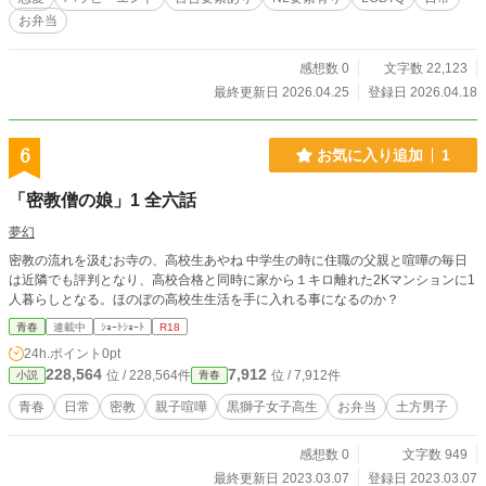
意。一番の理解者である梨々子の手放しの祝福に包まれ、彼
お弁当
女の日常は新しい景色へと彩られ始め……
感想数 0
文字数 22,123
最終更新日 2026.04.25
登録日 2026.04.18
6
お気に入り追加
1
「密教僧の娘」1 全六話
夢幻
密教の流れを汲むお寺の、高校生あやね 中学生の時に住職の父親と喧嘩の毎日
は近隣でも評判となり、高校合格と同時に家から１キロ離れた2Kマンションに1
人暮らしとなる。ほのぼの高校生生活を手に入れる事になるのか？
青春
連載中
ｼｮｰﾄｼｮｰﾄ
R18
24h.ポイント
0pt
228,564
7,912
位 / 228,564件
位 / 7,912件
小説
青春
青春
日常
密教
親子喧嘩
黒獅子女子高生
お弁当
土方男子
感想数 0
文字数 949
最終更新日 2023.03.07
登録日 2023.03.07