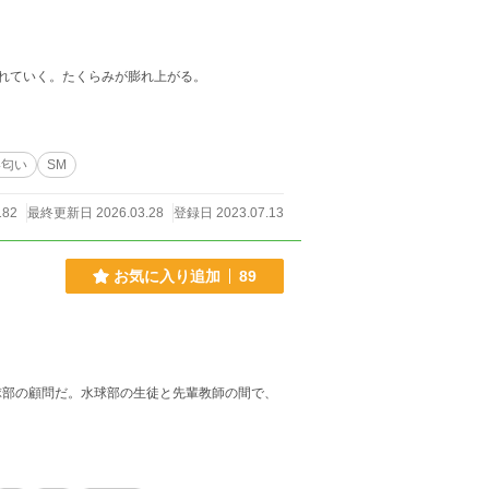
れていく。たくらみが膨れ上がる。
い匂い
SM
182
最終更新日 2026.03.28
登録日 2023.07.13
お気に入り追加
89
球部の顧問だ。水球部の生徒と先輩教師の間で、