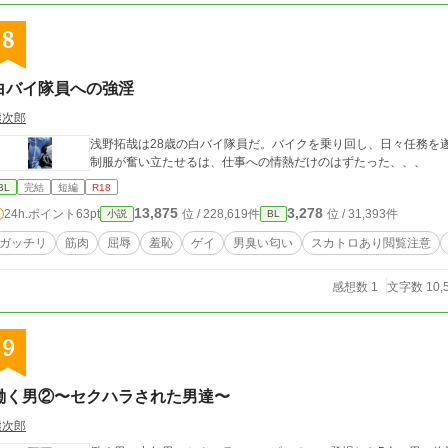
8
白バイ隊員への強淫
熊次郎
浅野拓哉は28歳の白バイ隊員だ。バイクを乗り回し、日々任務を
制服が奮い立たせるは、仕事への情熱だけのはずたった、、、
BL
完結
短編
R18
13,875
3,278
24h.ポイント
63pt
位 / 228,619件
位 / 31,393件
小説
BL
ガッチリ
筋肉
屈辱
羞恥
ゲイ
男臭い匂い
スカトロあり閲覧注意
感想数 1
文字数 10,
9
働く男②〜セクハラされた男達〜
熊次郎