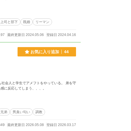
上司と部下
既婚
リーマン
197
最終更新日 2024.05.06
登録日 2024.04.16
お気に入り追加
44
。二人とも社会人と学生でアメフトをやっている。 弟を守
快感に反応してしまう、、、。
兄弟
男臭い匂い
調教
349
最終更新日 2026.05.08
登録日 2026.03.17