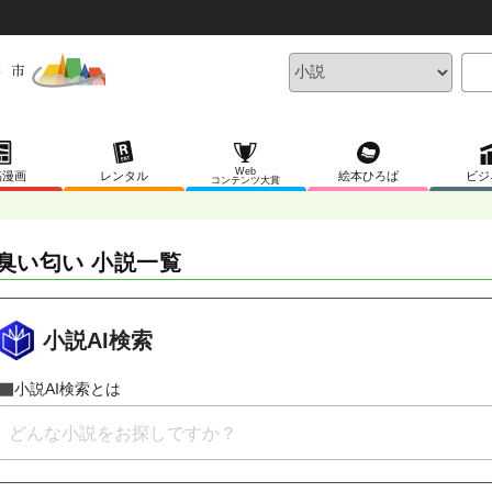
Web
稿漫画
レンタル
絵本ひろば
ビジ
コンテンツ大賞
臭い匂い 小説一覧
小説AI検索
小説AI検索とは