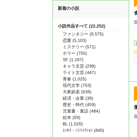
新着の小説
小説作品すべて (22,252)
ファンタジー (8,575)
恋愛 (5,103)
ミステリー (571)
ホラー (755)
SF (1,187)
キャラ文芸 (298)
ライト文芸 (447)
青春 (1,025)
現代文学 (753)
大衆娯楽 (638)
経済・企業 (38)
歴史・時代 (459)
児童書・童話 (484)
絵本 (59)
BL (1,020)
ｴｯｾｲ・ﾉﾝﾌｨｸｼｮﾝ (840)