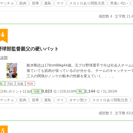
マッチョ
筋肉
屈辱
羞恥
ゲイ
スカトロあり閲覧注意
男臭い匂い
感想数 4
文字数 21,
4
野球部監督親父の硬いバット
熊次郎
船木剛志は178cm98kg44歳。元プロ野球選手で今は社会人チ
着ていても筋肉が張っているのが分かる。 チームのキャッチャー
三人の関係がノンケの船木の性癖を変えていく、、、。
BL
完結
短編
R18
9,823
2,144
24h.ポイント
113pt
位 / 228,619件
位 / 31,393件
小説
BL
マッチョ
筋肉
屈辱
羞恥
ゲイ
オヤジ受け
スカトロあり閲覧注意
感想数 5
文字数 83,
5