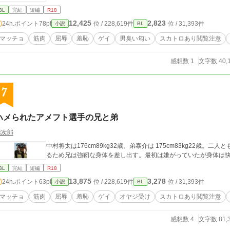
BL
完結
短編
R18
12,425
2,823
24h.ポイント
78pt
位 / 228,619件
位 / 31,393件
小説
BL
マッチョ
筋肉
屈辱
羞恥
ゲイ
男臭い匂い
スカトロあり閲覧注意
感想数 1
文字数 40,
7
ハメられたアメフト選手の兄と弟
熊次郎
中村将太は176cm89kg32歳、弟泰介は 175cm83kg22歳
るため兄は強靭な身体を差し出す。最初は嫌がっていたが身体は
BL
完結
短編
R18
13,875
3,278
24h.ポイント
63pt
位 / 228,619件
位 / 31,393件
小説
BL
マッチョ
筋肉
屈辱
羞恥
ゲイ
オヤジ受け
スカトロあり閲覧注意
感想数 4
文字数 81,