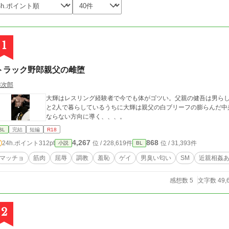
1
トラック野郎親父の雌堕
熊次郎
大輝はレスリング経験者で今でも体がゴツい。父親の健吾は男ら
と2人で暮らしているうちに大輝は親父の白ブリーフの膨らんだ中
ならない方向に導く、、、。
BL
完結
短編
R18
4,267
868
24h.ポイント
312pt
位 / 228,619件
位 / 31,393件
小説
BL
マッチョ
筋肉
屈辱
調教
羞恥
ゲイ
男臭い匂い
SM
近親相姦
感想数 5
文字数 49,
2