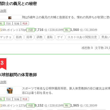
消防士の義兄との秘密
熊次郎
翔は5歳年上の義兄の大輔と急接近する。憧れの気持ちが欲望に塗
BL
完結
短編
R18
7,716
1,560
24h.ポイント
170pt
位 / 228,619件
位 / 31,393件
小説
BL
マッチョ
筋肉
屈辱
調教
羞恥
ゲイ
スカトロあり閲覧注意
男臭
感想数 9
文字数 29,
3
水球部顧問の体育教師
熊次郎
スポーツで有名な公明学園高等部。新人体育教師の谷口健太は水
谷口は違う顔を見せる。
BL
完結
短編
R18
9,152
1,965
24h.ポイント
127pt
位 / 228,619件
位 / 31,393件
小説
BL