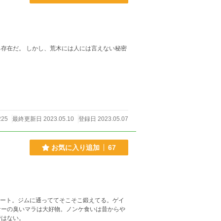
存在だ。 しかし、荒木には人には言えない秘密
225
最終更新日 2023.05.10
登録日 2023.05.07
お気に入り追加
67
たエリート。ジムに通っててそこそこ鍛えてる。ゲイ
サーの臭いマラは大好物。ノンケ食いは昔からや
ではない。