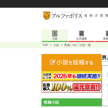
小説
公式漫画
投
TOP
>
小説
>
男臭い匂い 小説一覧
男
投稿小説