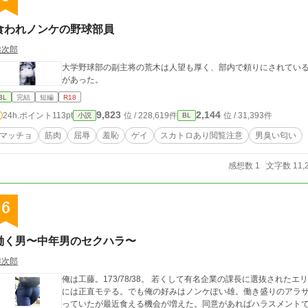
食われノンケの野球部員
熊次郎
大学野球部の副主将の荒木は人望も厚く、部内で頼りにされている
があった。
BL
完結
短編
R18
9,823
2,144
24h.ポイント
113pt
位 / 228,619件
位 / 31,393件
小説
BL
マッチョ
筋肉
屈辱
羞恥
ゲイ
スカトロあり閲覧注意
男臭い匂い
感想数 1
文字数 11,
6
働く男〜中年男のセクハラ〜
熊次郎
俺は工藤。173/78/38。 若くして有名企業の課長に選抜され
には正直モテる。でも俺の好みはノンケぽい雄。働き盛りのアラ
っていたが最近食える機会が増えた。同意があればハラスメント