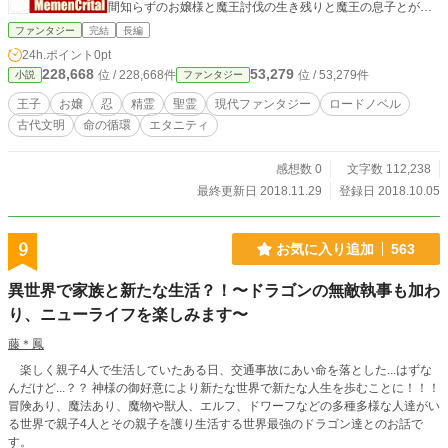
間知らずのお嬢様と魔王討伐の生き残りと魔王の息子とが出
逢った頃の物語』から半年後の物語。今回は、ミラクーロく
ファンタジー
完結
長編
んが主役です。 異色の三人組パーティーが辿る、百年にお
24h.ポイント
0pt
よぶロード・ファンタジー。 *- -* 年表 1968年 04月18
228,668
53,279
位 / 228,668件
位 / 53,279件
小説
ファンタジー
日 ミラクーロ・フィリオス・アイオリア 『たそかれの世
界』アイオリアに誕生 1987年 08月10日 影井徐次郎
王子
お嬢
忍
精霊
聖霊
現代ファンタジー
ロードノベル
日本に誕生 2000年 10月10日 10月10日 レイミリア・
古代文明
命の循環
エタニティ
ブラウンシュタイン・コーネリアス・ラ・グランスマイル
『たそかれの世界』アイオリアに誕生 … 2018年 01月1
0日 『たそかれの世界』アイオリアのハリル山洞窟奥にあ
感想数 0
文字数 112,238
る、地底湖カムイ=アイリ湖にて、三人が遭遇。直後に失踪。
最終更新日 2018.11.29
登録日 2018.10.05
2018年 05月15日 三人無事に帰還。 2018年 05月15
日 レイミリア帰宅。 2018年 05月16日 銀の鈴の力
（使用者ミラクーロ）で、三人は大洋へ。 … 2018
9
お気に入り追加
563
年 11月19日 目的の『海の精霊』が見つからず、三人は日
帰りで大洋通いの日々をおくっていた。 ※この物語は、主
異世界で家族と新たな生活？！〜ドラゴンの無敵執事も加わ
人公であるミラクーロ・フィリオス・アイオリア様の視点で
り、ニューライフを楽しみます〜
描かれています。文中におけるご不明点、ご不快な点、ご理
解不能な点、ご矛盾点、ご納得いただけない点等がございま
藤＊鳳
したら、アイオリア王室お客様対応センターまでご連絡くだ
さい。この問い合わせの内容による不敬罪等の罪は不問とさ
楽しく親子4人で生活していたある日、交通事故にあい命を落とした...はずな
せていただきますので、ふるってご応募ください。 ※お問
んだけど...？？ 神様の御好意により新たな世界で新たな人生を歩むことに！！！
い合せいただいた方の中から、抽選で5名の方に、アイオリア
冒険あり、魔法あり、魔物や獣人、エルフ、ドワーフなどの多種多様な人達がい
で見る洞窟湖上大花火大会へのご招待券があたります。 ※
る世界で親子4人とその親子を護り生活する世界最強のドラゴン達とのお話で
海外からのお問い合せは現在承っておりません。ご了承、ご
す。