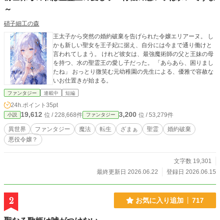
～
硝子細工の森
王太子から突然の婚約破棄を告げられた令嬢エリアーヌ。 し
かも新しい聖女を王子妃に据え、自分には今まで通り働けと
言われてしまう。 けれど彼女は、最強魔術師の父と王妹の母
を持つ、水の聖霊王の愛し子だった。 「あらあら、困りまし
たね」 おっとり微笑む元幼稚園の先生による、優雅で容赦な
いお仕置きが始まる。
ファンタジー
連載中
短編
24h.ポイント
35pt
19,612
3,200
位 / 228,668件
位 / 53,279件
小説
ファンタジー
異世界
ファンタジー
魔法
転生
ざまぁ
聖霊
婚約破棄
悪役令嬢？
文字数 19,301
最終更新日 2026.06.22
登録日 2026.06.15
2
お気に入り追加
717