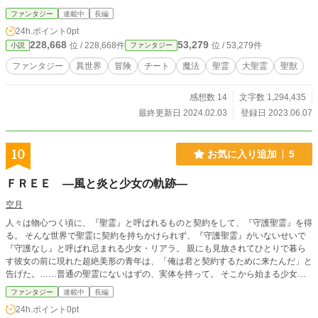
容赦願います。
ファンタジー
連載中
長編
24h.ポイント
0pt
228,668
53,279
位 / 228,668件
位 / 53,279件
小説
ファンタジー
ファンタジー
異世界
冒険
チート
魔法
聖霊
大聖霊
聖獣
感想数 14
文字数 1,294,435
最終更新日 2024.02.03
登録日 2023.06.07
10
お気に入り追加
5
ＦＲＥＥ ―風と炎と少女の軌跡―
空月
人々は物心つく頃に、『聖霊』と呼ばれるものと契約をして、『守護聖霊』を得
る。 そんな世界で聖霊に契約を持ちかけられず、『守護聖霊』がいないせいで
『守護なし』と呼ばれ忌まれる少女・リアラ。 親にも見放されてひとりで暮ら
す彼女の前に現れた超絶美形の青年は、「俺は君と契約するために来たんだ」と
告げた。……普通の聖霊にないはずの、実体を持って。 そこから始まる少女と
聖霊の、軌跡の話。
ファンタジー
連載中
長編
24h.ポイント
0pt