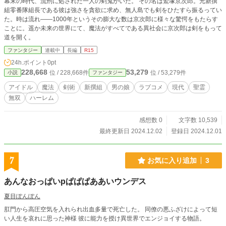
幕末の時代、流刑に処された一人の剣鬼がいた。 その名は鷲塚京次郎。元新撰
組零番隊組長である彼は強さを貪欲に求め、無人島でも剣をひたすら振るってい
た。時は流れ――1000年というその膨大な数は京次郎に様々な驚愕をもたらす
ことに。遥か未来の世界にて、魔法がすべてである異社会に京次郎は剣をもって
道を開く。
ファンタジー
連載中
長編
R15
24h.ポイント
0pt
228,668
53,279
位 / 228,668件
位 / 53,279件
小説
ファンタジー
アイドル
魔法
剣術
新撰組
男の娘
ラブコメ
現代
聖霊
無双
ハーレム
感想数 0
文字数 10,539
最終更新日 2024.12.02
登録日 2024.12.01
7
お気に入り追加
3
あんなおっぱいpぱぱぱああいウンデス
夏目ぽんぽん
肛門から高圧空気を入れられ出血多量で死亡した。 同僚の悪ふざけによって短
い人生を哀れに思った神様 彼に能力を授け異世界でエンジョイする物語。