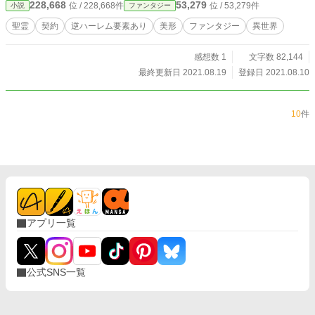
228,668
53,279
位 / 228,668件
位 / 53,279件
小説
ファンタジー
聖霊
契約
逆ハーレム要素あり
美形
ファンタジー
異世界
感想数 1
文字数 82,144
最終更新日 2021.08.19
登録日 2021.08.10
10
件
アプリ一覧
公式SNS一覧