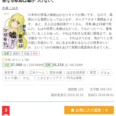
聖なる歌姫は嘘がつけない。
水瀬 こゆき
※本作の登場人物達はかなりキャラが濃いです。 なので、風
変わりな展開となっております。 ギャグ？ネタ？展開ありま
す。 あと、主人公は無自覚チートさん。 浮島 椿は19歳で死
んだ。もはや世界に未練はなかった。でもたった一つ、後悔
していることがあった。それは大好きな友達に最後まで、あ
る嘘をついていたこと……。 それはさておき、気がつくと目
の前に天使がいて、次に生まれ変わるならどの世界がいい
か、といくつかの候補をあげて実際の風景画を見せてくれた
のだが…。 「な、何この可愛い生き物！！！！！」 椿はある
恋愛
連載中
長編
R15
世界の、“聖霊”と呼ばれる生物の可愛いさに惹かれ、その世界
24h.ポイント
7pt
に転生することに決めた。 でも、その世界は何と乙女ゲーム
37,068
16,218
位 / 228,668件
位 / 66,339件
小説
恋愛
の世界だった！しかも椿は、よりにもよって悪役令嬢に転生
する。でも椿はめげない。折角の二度目の人生。今度こそ楽
異世界
恋愛
乙女ゲーム
悪役令嬢
ほぼ全員美形
聖霊
ざまぁ
しく生きるのです！そのためにもまずは…デッドエンド回避
キャラ濃い、かも。
ときどきシリアス
R15は保険
に尽力します！あと、欲を言うと精霊さんとお友達になりた
いです！って、あれ…？私、嘘がつけなくなってるんですけ
ど………？？？？ 悲惨な前世の記憶を持つ少女の、マイペー
感想数 124
文字数 349,153
スな人生が始まるーー。 ＊前世編は、ほぼ一貫してシリアス
最終更新日 2019.10.16
登録日 2018.08.01
です。 でも、その後のお話は所々にシリアスは入りますが基
本的に登場人物たちがアホなので、謎のハイテンション？で
す。 あと、ざまぁ入ります。 ◇ ◆ ◇ 無断転載は固く禁止さ
3
お気に入り追加
0
せていただきます。 小説の設定、展開、などの内容を真似す