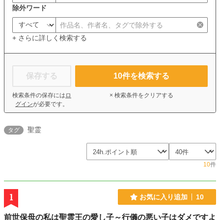
除外ワード
+ さらに詳しく検索する
保存する
10
件を検索する
検索条件の保存には
ロ
× 検索条件をクリアする
グイン
が必要です。
聖霊
タグ
10
件
1
お気に入り追加
10
前世保母の私は聖霊王の愛し子～行儀の悪い子はダメですよ