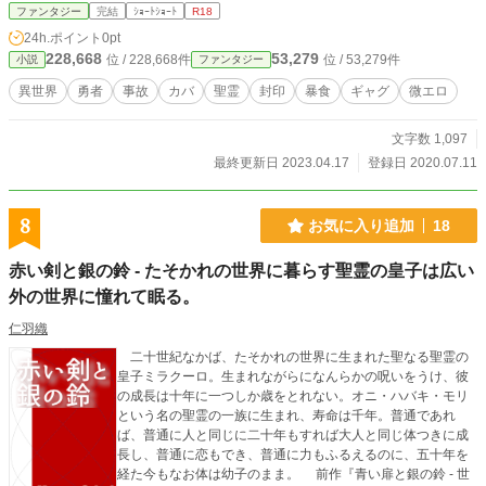
ファンタジー
完結
ｼｮｰﾄｼｮｰﾄ
R18
24h.ポイント
0pt
228,668
53,279
位 / 228,668件
位 / 53,279件
小説
ファンタジー
異世界
勇者
事故
カバ
聖霊
封印
暴食
ギャグ
微エロ
文字数 1,097
最終更新日 2023.04.17
登録日 2020.07.11
8
お気に入り追加
18
赤い剣と銀の鈴 - たそかれの世界に暮らす聖霊の皇子は広い
外の世界に憧れて眠る。
仁羽織
二十世紀なかば、たそかれの世界に生まれた聖なる聖霊の
皇子ミラクーロ。生まれながらになんらかの呪いをうけ、彼
の成長は十年に一つしか歳をとれない。オニ・ハバキ・モリ
という名の聖霊の一族に生まれ、寿命は千年。普通であれ
ば、普通に人と同じに二十年もすれば大人と同じ体つきに成
長し、普通に恋もでき、普通に力もふるえるのに、五十年を
経た今もなお体は幼子のまま。 前作『青い扉と銀の鈴 - 世