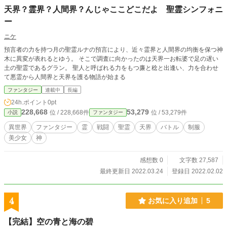
るのも固く禁止いたします。 どうぞよろしくお願いします…
天界？霊界？人間界？んじゃここどこだよ 聖霊シンフォニ
(｀・ω・´)！
ー
ニケ
預言者の力を持つ月の聖霊ルナの預言により、近々霊界と人間界の均衡を保つ神
木に異変が表れるとゆう。 そこで調査に向かったのは天界一お転婆で足の遅い
土の聖霊であるグラン。 聖人と呼ばれる力をもつ廉と稔と出逢い、力を合わせ
て悪霊から人間界と天界を護る物語が始まる
ファンタジー
連載中
長編
24h.ポイント
0pt
228,668
53,279
位 / 228,668件
位 / 53,279件
小説
ファンタジー
異世界
ファンタジー
霊
戦闘
聖霊
天界
バトル
制服
美少女
神
感想数 0
文字数 27,587
最終更新日 2022.03.24
登録日 2022.02.02
4
お気に入り追加
5
【完結】空の青と海の碧