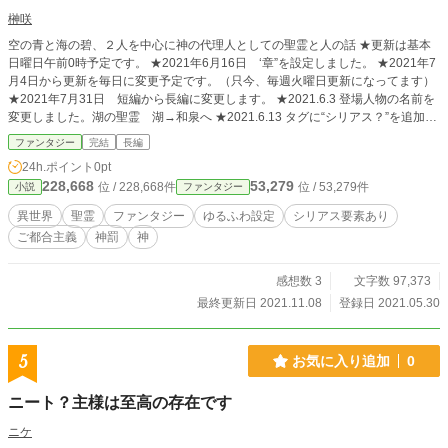
榊咲
空の青と海の碧、２人を中心に神の代理人としての聖霊と人の話 ★更新は基本
日曜日午前0時予定です。 ★2021年6月16日 ‘章”を設定しました。 ★2021年7
月4日から更新を毎日に変更予定です。（只今、毎週火曜日更新になってます）
★2021年7月31日 短編から長編に変更します。 ★2021.6.3 登場人物の名前を
変更しました。湖の聖霊 湖→和泉へ ★2021.6.13 タグに“シリアス？”を追加し
ました。 ⚫︎第１４回ファンタジー大賞にエントリーしました。
ファンタジー
完結
長編
24h.ポイント
0pt
228,668
53,279
位 / 228,668件
位 / 53,279件
小説
ファンタジー
異世界
聖霊
ファンタジー
ゆるふわ設定
シリアス要素あり
ご都合主義
神罰
神
感想数 3
文字数 97,373
最終更新日 2021.11.08
登録日 2021.05.30
5
お気に入り追加
0
ニート？主様は至高の存在です
ニケ