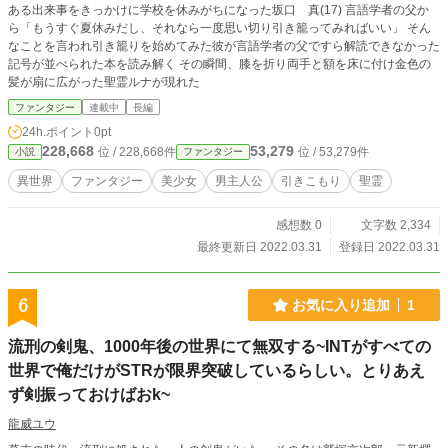
ある出来事をきっかけに学校を休みがちになった坂口 真(17) 言語学者の父か
ら「もうすぐ夏休みだし、それなら一度思い切り引き籠ってみればいい」 そん
なことを言われ引き籠りを始めてみた彼が言語学者の父ですら解読できなかった
記号が並べられた本を読み解く その瞬間、膝を折り両手と額を床に付け金色の
髪が扇に広がった聖霊ルナが現れた
ファンタジー
連載中
長編
24h.ポイント
0pt
228,668
53,279
位 / 228,668件
位 / 53,279件
小説
ファンタジー
異世界
ファンタジー
美少女
男主人公
引きこもり
聖霊
感想数 0
文字数 2,334
最終更新日 2022.03.31
登録日 2022.03.31
6
お気に入り追加
1
流刑の剣鬼、1000年後の世界にて無双する~INTがすべての
世界で俺だけがSTRが限界突破しているらしい。とりあえ
ず剣振っておけばおk~
龍威ユウ