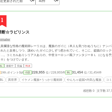
1
禁断☆ラビリンス
nimalier
天真爛漫な性格の魔術師レーリエは、魔族のガイに（本人も気づかぬうちに）ナンパ
されたと反発しつつ、謎めいたガイに少しずつ惹かれていく。そこに、盗賊のロック
て…。コミカルありシリアスありの、中世ヨーロッパ風ファンタジーＢＬ（になる予
（※）をつけています。
BL
連載中
長編
R18
228,955
31,454
24h.ポイント
0pt
位 / 228,955件
位 / 31,454件
小説
BL
BL
異世界
イケメン魔族×うっかり魔術師
やんちゃ盗賊×内気な魔族
コミ
感想数 0
文字数 37,