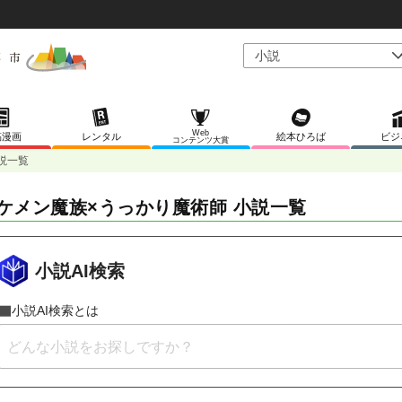
Web
稿漫画
レンタル
絵本ひろば
ビジ
コンテンツ大賞
説一覧
ケメン魔族×うっかり魔術師 小説一覧
小説AI検索
小説AI検索とは