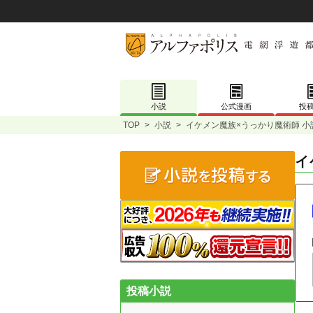
小説
公式漫画
投
TOP
>
小説
>
イケメン魔族×うっかり魔術師 小
イ
投稿小説