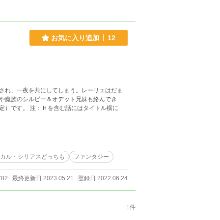
お気に入り追加
12
され、一夜を共にしてしまう。レーリエはだま
や魔族のシルビー＆オデット兄妹も絡んでき
定）です。 注：Ｈを含む話にはタイトル横に
カル・シリアスどっちも
ファンタジー
782
最終更新日 2023.05.21
登録日 2022.06.24
1
件