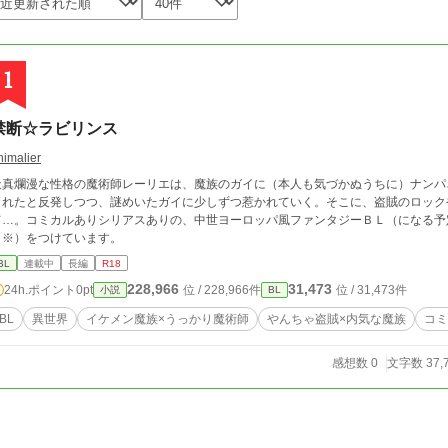
1
禁断☆ラビリンス
nimalier
天真爛漫な性格の魔術師レーリエは、魔族のガイに（本人も気づかぬうちに）ナンパ
されたと反発しつつ、謎めいたガイに少しずつ惹かれていく。そこに、盗賊のロック
て…。コミカルありシリアスありの、中世ヨーロッパ風ファンタジーＢＬ（になる予
（※）をつけています。
BL
連載中
長編
R18
228,966
31,473
24h.ポイント
0pt
位 / 228,966件
位 / 31,473件
小説
BL
BL
異世界
イケメン魔族×うっかり魔術師
やんちゃ盗賊×内気な魔族
コミ
感想数 0
文字数 37,