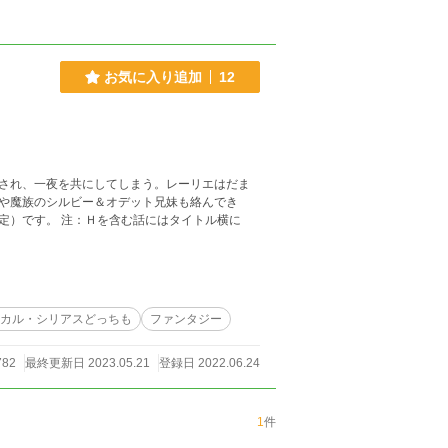
お気に入り追加
12
され、一夜を共にしてしまう。レーリエはだま
や魔族のシルビー＆オデット兄妹も絡んでき
定）です。 注：Ｈを含む話にはタイトル横に
カル・シリアスどっちも
ファンタジー
782
最終更新日 2023.05.21
登録日 2022.06.24
1
件