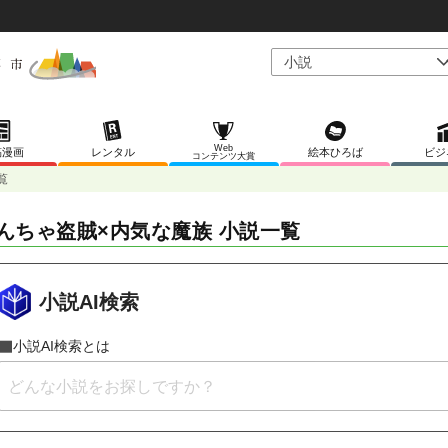
Web
稿漫画
レンタル
絵本ひろば
ビジ
コンテンツ大賞
覧
んちゃ盗賊×内気な魔族 小説一覧
小説AI検索
小説AI検索とは