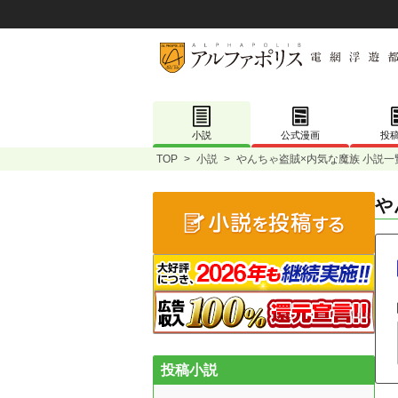
小説
公式漫画
投
TOP
>
小説
>
やんちゃ盗賊×内気な魔族 小説一
や
投稿小説