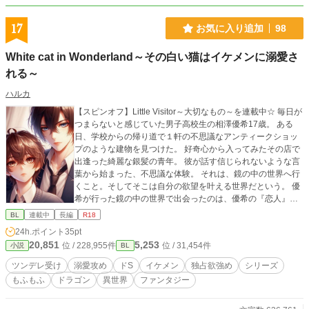
17
お気に入り追加
98
White cat in Wonderland～その白い猫はイケメンに溺愛さ
れる～
ハルカ
【スピンオフ】Little Visitor～大切なもの～を連載中☆ 毎日が
つまらないと感じていた男子高校生の相澤優希17歳。 ある
日、学校からの帰り道で１軒の不思議なアンティークショッ
プのような建物を見つけた。 好奇心から入ってみたその店で
出逢った綺麗な銀髪の青年。 彼が話す信じられないような言
葉から始まった、不思議な体験。 それは、鏡の中の世界へ行
くこと。そしてそこは自分の欲望を叶える世界だという。 優
希が行った鏡の中の世界で出会ったのは、優希の『恋人』だ
というクラスメイトの藤條海斗だった――。 「クラスメイ
BL
連載中
長編
R18
ト？ 優希……本気で言ってるのか？ 俺達は付き合ってい
24h.ポイント
35pt
るんだぞ？」 「これが俺の欲望だって!? 絶対にありえない
20,851
5,253
位 / 228,955件
位 / 31,454件
小説
BL
っ！」 優希の欲望とは？現実世界の海斗の想いとは？ 不思議
な世界へようこそ、『あなたの望み、叶えます』 ツンデレで
ツンデレ受け
溺愛攻め
ドS
イケメン
独占欲強め
シリーズ
恥ずかしくて素直になれない優希と、独占欲が強く優希を溺
もふもふ
ドラゴン
異世界
ファンタジー
愛しながらもついイジメてしまう海斗のシリーズ小説です。
ファンタジー＆BLでお送りします。 Black＆White以降は複数