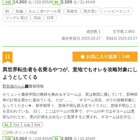
14,860
3,589
位 / 228,955件
位 / 31,454件
小説
BL
BL
短編
わんこ攻×クール受
高校生
両片思い
ハッピーエンド
ツンデレ受け
完結
日常
感想数 1
文字数 2,983
最終更新日 2025.03.27
登録日 2025.03.27
11
お気に入り追加
148
異世界転生者を名乗るやつが、意地でもオレを攻略対象にし
ようとしてくる
野良猫のらん
書籍情報
セリュント魔術学院の教師を務めるギヨームは、実は教団に属していて、邪神招
来の計画を密かに進めている。 だが……。 「ギヨーム先生、ボクの攻略対象に
なってください♥」 新学期早々、意味不明な新入生サイラスに、意味不明なこと
を言われている。 曰く、ここはゲームの世界で、ゲームの中ではギヨームは悪
役なのだとか。 悪の計画を止めないと監禁すると脅され、ギヨームは仕方なく
「攻略対象」になった。 自分よりも狂気（と書いてヤンデレと読む）に侵され
BL
完結
短編
R18
たサイラスを前に、ギヨームはたじたじになり……。 短編の予定です！ R１８
24h.ポイント
56pt
の話のタイトルには*をつけます！
15,864
3,889
位 / 228,955件
位 / 31,454件
小説
BL