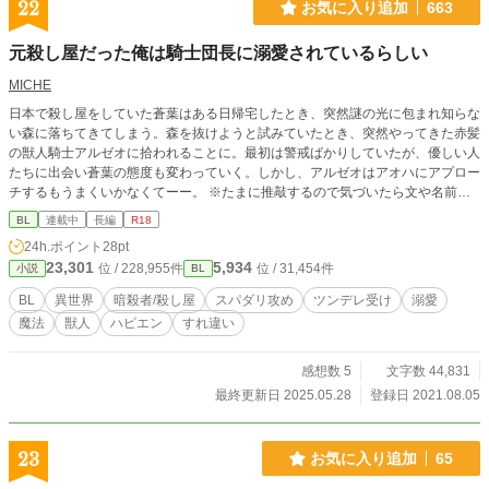
22
お気に入り追加
663
元殺し屋だった俺は騎士団長に溺愛されているらしい
MICHE
日本で殺し屋をしていた蒼葉はある日帰宅したとき、突然謎の光に包まれ知らな
い森に落ちてきてしまう。森を抜けようと試みていたとき、突然やってきた赤髪
の獣人騎士アルゼオに拾われることに。最初は警戒ばかりしていたが、優しい人
たちに出会い蒼葉の態度も変わっていく。しかし、アルゼオはアオハにアプロー
チするもうまくいかなくてーー。 ※たまに推敲するので気づいたら文や名前な
どが変わっていることがあります。
BL
連載中
長編
R18
24h.ポイント
28pt
23,301
5,934
位 / 228,955件
位 / 31,454件
小説
BL
BL
異世界
暗殺者/殺し屋
スパダリ攻め
ツンデレ受け
溺愛
魔法
獣人
ハピエン
すれ違い
感想数 5
文字数 44,831
最終更新日 2025.05.28
登録日 2021.08.05
23
お気に入り追加
65