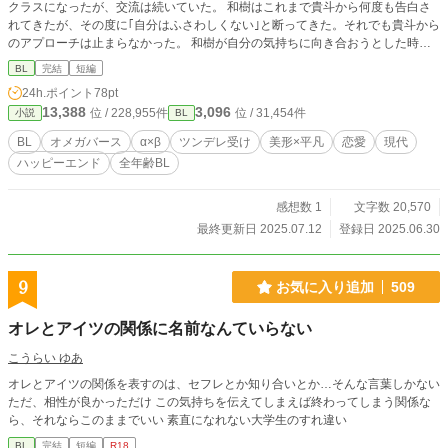
クラスになったが、交流は続いていた。 和樹はこれまで貴斗から何度も告白さ
れてきたが、その度に｢自分はふさわしくない｣と断ってきた。それでも貴斗から
のアプローチは止まらなかった。 和樹が自分の気持ちに向き合おうとした時、
二人の前に貴斗の運命の番が現れた── 新木貴斗(あらき たかと)：アルファ。高
BL
完結
短編
校2年 天橋和樹(あまはし かずき)：ベータ。高校2年 ・オメガバースの独自設定
24h.ポイント
78pt
があります ・ビッチング(ベータ→オメガ)はありません ・最終話まで執筆済み
13,388
3,096
位 / 228,955件
位 / 31,454件
小説
BL
です(全12話) ・19時更新 ※なろう、カクヨムにも掲載しています。
BL
オメガバース
α×β
ツンデレ受け
美形×平凡
恋愛
現代
ハッピーエンド
全年齢BL
感想数 1
文字数 20,570
最終更新日 2025.07.12
登録日 2025.06.30
9
お気に入り追加
509
オレとアイツの関係に名前なんていらない
こうらい ゆあ
オレとアイツの関係を表すのは、セフレとか知り合いとか…そんな言葉しかない
ただ、相性が良かっただけ この気持ちを伝えてしまえば終わってしまう関係な
ら、それならこのままでいい 素直になれない大学生のすれ違い
BL
完結
短編
R18