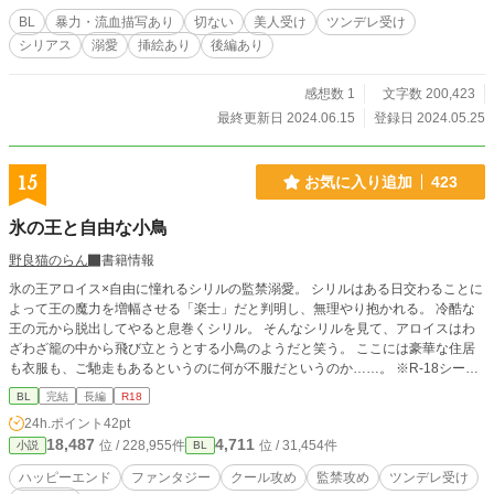
と………」 目立たなくていいんだ、道端の雑草みたいに。
BL
暴力・流血描写あり
切ない
美人受け
ツンデレ受け
「じゃあーーー」 速生は、絵の具を手に取ったーーーー。
シリアス
溺愛
挿絵あり
後編あり
【溺愛ワンコ攻め×美形ツンデレ受け】 BLです。 基本受けが
愛されます。受け視点メイン。 ※R18指定 性的描写の入
るエピソードタイトルには▽マークが入りますのでご注意下
感想数 1
文字数 200,423
さい。 ※暴力、傷害、ストーカー行為、PTSD、パニック障
最終更新日 2024.06.15
登録日 2024.05.25
害、の描写が有ります。苦手な方は読むのを控えてくださ
い。 エピソード冒頭に注意書きあり。 【下・後編】へ続きま
す。↓ https://www.alphapolis.co.jp/novel/868483896/968886
15
お気に入り追加
423
181 ※作中に登場する学校、企業等の名前について、実在の
人物、団体とは一切関係がありません。 また、作中の大学入
氷の王と自由な小鳥
試のシーン等、実際の詳しい仕組み・制度や受験期間などと
比較して矛盾が生じている可能性がありますが、生暖かい目
野良猫のらん
書籍情報
で見ていただけるとありがたいです。
氷の王アロイス×自由に憧れるシリルの監禁溺愛。 シリルはある日交わることに
よって王の魔力を増幅させる「楽士」だと判明し、無理やり抱かれる。 冷酷な
王の元から脱出してやると息巻くシリル。 そんなシリルを見て、アロイスはわ
ざわざ籠の中から飛び立とうとする小鳥のようだと笑う。 ここには豪華な住居
も衣服も、ご馳走もあるというのに何が不服だというのか……。 ※R-18シーン
のある話には*をつけています。
BL
完結
長編
R18
24h.ポイント
42pt
18,487
4,711
位 / 228,955件
位 / 31,454件
小説
BL
ハッピーエンド
ファンタジー
クール攻め
監禁攻め
ツンデレ受け