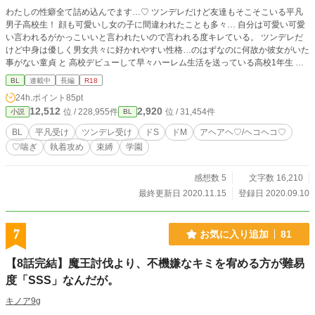
わたしの性癖全て詰め込んでます…♡ ツンデレだけど友達もそこそこいる平凡
男子高校生！ 顔も可愛いし女の子に間違われたことも多々… 自分は可愛い可愛
い言われるがかっこいいと言われたいので言われる度キレている。 ツンデレだ
けど中身は優しく男女共々に好かれやすい性格…のはずなのに何故か彼女がいた
事がない童貞 と 高校デビューして早々ハーレム生活を送っている高校1年生 中
学生のころ何人もの女子に告白しまくられその度に付き合っているが1ヶ月も続
BL
連載中
長編
R18
いたことがないらしい… だが高校に入ってから誰とも付き合ってないとか…？
24h.ポイント
85pt
束縛が激しくて性癖がエグい絶倫巨根!! の 2人のお話です♡ 小説は初めて書くの
12,512
2,920
位 / 228,955件
位 / 31,454件
小説
BL
でおかしい所が沢山あると思いますが、良ければ見てってください( .. ) 私の性癖
が沢山詰まっているのでストーリーになっているかは微妙なのですが、喘ぎ♡ア
BL
平凡受け
ツンデレ受け
ドS
ドM
アヘアヘ♡/ヘコヘコ♡
ヘアヘ♡イキイキ♡の小説をお楽しみください/////
♡喘ぎ
執着攻め
束縛
学園
感想数 5
文字数 16,210
最終更新日 2020.11.15
登録日 2020.09.10
7
お気に入り追加
81
【8話完結】魔王討伐より、不機嫌なキミを宥める方が難易
度「SSS」なんだが。
キノア9g