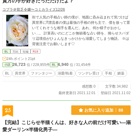
貴方の手が好きだっただけだよ？
コプラ＠貧乏令嬢〜コミカライズ12/26
街で人気の手相占い師の僕が、地面に呑み込まれて気づけば
異世界に⁉︎漂流者の僕は最強の手相の持ち主で、僕を放って置
いてくれそうな相手を選んだ。あれ、何か様子がおかし
い…。 計算高いのにどこか無頓着な占い師を、拗らせスパダ
リ辺境伯がひょんなきっかけから溺愛してしまう物語。 ※は
背後注意でお願いします♡
BL
完結
短編
R18
24h.ポイント
21pt
26,723
6,940
位 / 228,955件
位 / 31,454件
小説
BL
BL
異世界
ファンタジー
溺愛/執着
ツンデレ受け
手相
媚薬
感想数 0
文字数 34,982
最終更新日 2021.12.01
登録日 2021.11.02
25
お気に入り追加
88
【完結】こじらせ半猫くんは、好きな人の前だけ可愛い―溺
愛ダーリン×半猫化男子―