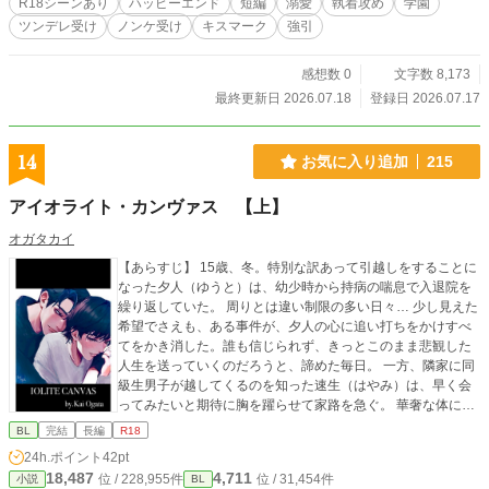
R18シーンあり
ハッピーエンド
短編
溺愛
執着攻め
学園
ツンデレ受け
ノンケ受け
キスマーク
強引
感想数 0
文字数 8,173
最終更新日 2026.07.18
登録日 2026.07.17
14
お気に入り追加
215
アイオライト・カンヴァス 【上】
オガタカイ
【あらすじ】 15歳、冬。特別な訳あって引越しをすることに
なった夕人（ゆうと）は、幼少時から持病の喘息で入退院を
繰り返していた。 周りとは違い制限の多い日々… 少し見えた
希望でさえも、ある事件が、夕人の心に追い打ちをかけすべ
てをかき消した。誰も信じられず、きっとこのまま悲観した
人生を送っていくのだろうと、諦めた毎日。 一方、隣家に同
級生男子が越してくるのを知った速生（はやみ）は、早く会
ってみたいと期待に胸を躍らせて家路を急ぐ。 華奢な体に色
白なまるで美少女のような顔つきの夕人の姿に一瞬驚くが、
BL
完結
長編
R18
その時、どこか様子がおかしいことに気付くーーーー。 「速
24h.ポイント
42pt
生は、赤、オレンジ…………黄色」 まるで、太陽みたいな。
18,487
4,711
位 / 228,955件
位 / 31,454件
小説
BL
「俺は、黒でも、白でも、赤でも青でもなくて。きっ