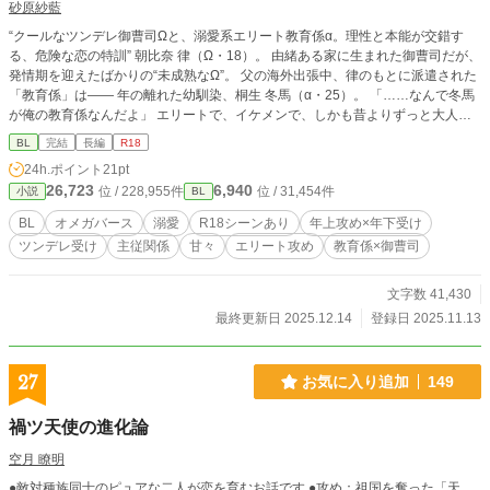
砂原紗藍
“クールなツンデレ御曹司Ωと、溺愛系エリート教育係α。理性と本能が交錯す
る、危険な恋の特訓” 朝比奈 律（Ω・18）。 由緒ある家に生まれた御曹司だが、
発情期を迎えたばかりの“未成熟なΩ”。 父の海外出張中、律のもとに派遣された
「教育係」は―― 年の離れた幼馴染、桐生 冬馬（α・25）。 「……なんで冬馬
が俺の教育係なんだよ」 エリートで、イケメンで、しかも昔よりずっと大人っ
ぽい。 やたら厳しいし、時々わざと意地悪してくる。 居眠りしたら、唇が触れ
BL
完結
長編
R18
て―― 「言っただろ、寝るなって」 「……キスはおかしいだろ！」 「そうか？
24h.ポイント
21pt
Ωには効くと思ったけど」 からかうような笑みで、律の反応を楽しむ冬馬。
26,723
6,940
位 / 228,955件
位 / 31,454件
小説
BL
しかし、普段は余裕で意地悪な冬馬は律が弱るとすぐ溺愛モード。 即座に優し
くなって、抱きしめてくる。 律も、冬馬の匂いだけが心を落ち着かせてくれ
BL
オメガバース
溺愛
R18シーンあり
年上攻め×年下受け
た。 近づけば近づくほど、身体が勝手に反応してしまう――。 これって、ヒー
ツンデレ受け
主従関係
甘々
エリート攻め
教育係×御曹司
トのせい？ それとも……。 冬馬は教育係として、αとして、自分を必死に抑え
ている。 けれど律の香りが、彼の理性を少しずつ溶かしていく。 主従を越え、
理性と本能が交錯する――オメガバース世界で紡がれる、甘く危険な恋のレッス
文字数 41,430
ン。 ※本作はオメガバース設定を含みます（α×Ω、発情期／ヒート描写、R-1
最終更新日 2025.12.14
登録日 2025.11.13
8、溺愛表現あり）
27
お気に入り追加
149
禍ツ天使の進化論
空月 瞭明
●敵対種族同士のピュアな二人が恋を育むお話です ●攻め：祖国を奪った「天