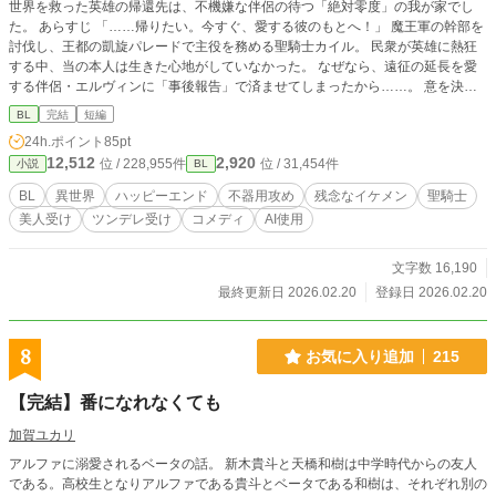
世界を救った英雄の帰還先は、不機嫌な伴侶の待つ「絶対零度」の我が家でし
た。 あらすじ 「……帰りたい。今すぐ、愛する彼のもとへ！」 魔王軍の幹部を
討伐し、王都の凱旋パレードで主役を務める聖騎士カイル。 民衆が英雄に熱狂
する中、当の本人は生きた心地がしていなかった。 なぜなら、遠征の延長を愛
する伴侶・エルヴィンに「事後報告」で済ませてしまったから……。 意を決し
て帰宅したカイルを迎えたのは、神々しいほどに美しいエルヴィンの、氷のよう
BL
完結
短編
に冷たい微笑。 機嫌を取ろうと必死に奔走するカイルだったが、良かれと思っ
24h.ポイント
85pt
た行動はすべて裏目に出てしまい、家庭内での評価は下がる一方。 「人類最強
12,512
2,920
位 / 228,955件
位 / 31,454件
小説
BL
の男に、家の中まで支配させてあげるもんですか」 毒舌、几帳面、そして誰よ
りも不器用な愛情。 最強の聖騎士といえど、愛する人の心の機微という名の迷
BL
異世界
ハッピーエンド
不器用攻め
残念なイケメン
聖騎士
宮には、聖剣一本では太刀打ちできない。 これは、魔王討伐より遥かに困難な
美人受け
ツンデレ受け
コメディ
AI使用
「伴侶の機嫌取り」という最高難易度クエストに挑む、一途な騎士の愛と受難の
記録。 全8話。
文字数 16,190
最終更新日 2026.02.20
登録日 2026.02.20
8
お気に入り追加
215
【完結】番になれなくても
加賀ユカリ
アルファに溺愛されるベータの話。 新木貴斗と天橋和樹は中学時代からの友人
である。高校生となりアルファである貴斗とベータである和樹は、それぞれ別の