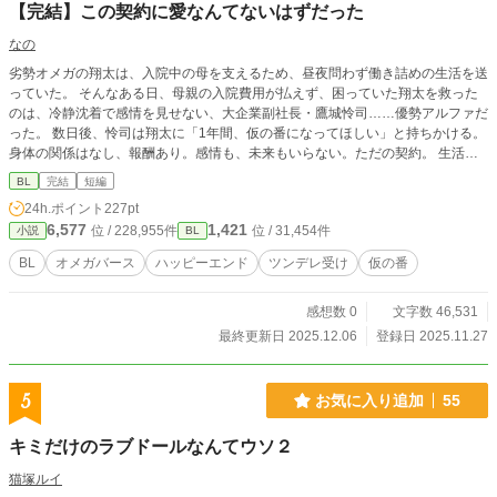
【完結】この契約に愛なんてないはずだった
なの
劣勢オメガの翔太は、入院中の母を支えるため、昼夜問わず働き詰めの生活を送
っていた。 そんなある日、母親の入院費用が払えず、困っていた翔太を救った
のは、冷静沈着で感情を見せない、大企業副社長・鷹城怜司……優勢アルファだ
った。 数日後、怜司は翔太に「1年間、仮の番になってほしい」と持ちかける。
身体の関係はなし、報酬あり。感情も、未来もいらない。ただの契約。 生活の
ために翔太はその条件を受け入れるが、理性的で無表情なはずの怜司が、ふとし
BL
完結
短編
た瞬間に見せる優しさに、次第に心が揺らいでいく。 これはただの契約のはず
24h.ポイント
227pt
だった。 愛なんて、最初からあるわけがなかった。 けれど……二人の距離が近
6,577
1,421
位 / 228,955件
位 / 31,454件
小説
BL
づくたびに、仮であるはずの関係は、静かに熱を帯びていく。 ツンデレなオメ
ガと、理性を装うアルファ。 これは、仮のはずだった番契約から始まる、運命
BL
オメガバース
ハッピーエンド
ツンデレ受け
仮の番
以上の恋の物語。
感想数 0
文字数 46,531
最終更新日 2025.12.06
登録日 2025.11.27
5
お気に入り追加
55
キミだけのラブドールなんてウソ２
猫塚ルイ