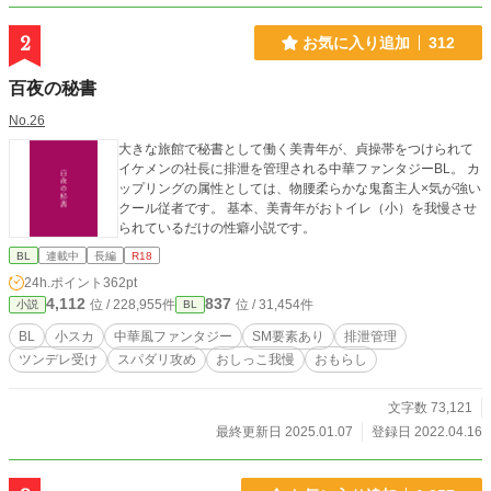
てしまう。 弟が可愛らしいタイプで人懐こい愛されキャラな
のもまた俺を悪役に見せるのに一役かっていた。 このままい
2
お気に入り追加
312
ったら主人公を虐げた冷酷な兄として断罪され、僻地で無念
の死を遂げることになる。 おかしいだろうが！ そのどれもこ
百夜の秘書
れも俺が「悪役令息」だから。 そういう役回りだから。 俺の
心は折れた。 これまでは皆に誤解され遠巻きにされてきた。
No.26
親には「可愛げがない」と言われ、弟は何をしても褒めて可
愛がるくせに、俺は主席になろうが「長男なのだから当たり
大きな旅館で秘書として働く美青年が、貞操帯をつけられて
前」。 それでも「頑張っていたらいつか分かってくれる」と
イケメンの社長に排泄を管理される中華ファンタジーBL。 カ
不平不満もいわずに我慢してきた。 だが、何をしたって「悪
ップリングの属性としては、物腰柔らかな鬼畜主人×気が強い
役令息」なら意味なんてない。 どうせ悪役にされるのなら、
クール従者です。 基本、美青年がおトイレ（小）を我慢させ
いっそ好き勝手に生きてやろう。 悪役上等！これからは我慢
られているだけの性癖小説です。
なんてしない。 家の為だとか長男だとか知ったことか！ こん
BL
連載中
長編
R18
な家、レオリースにくれてやる！ 俺は俺で独立して裕福な平
24h.ポイント
362pt
民として生きる。 幸い前世の知識も思い出したから、生活能
4,112
837
位 / 228,955件
位 / 31,454件
小説
BL
力はあると思う。平民暮らしもなんの問題もない。 前世の知
識を活かし、自分の道は自分で切り開くのだ。 ※※※※※※
BL
小スカ
中華風ファンタジー
SM要素あり
排泄管理
※※ お陰様で、7月にアルファポリス様よりアンダルシュノ
ツンデレ受け
スパダリ攻め
おしっこ我慢
おもらし
ベルズｂにて書籍化していただくこととなりました♡ ありが
とうございますううう！！ イイネやコメントおまちしており
ます♡
文字数 73,121
最終更新日 2025.01.07
登録日 2022.04.16