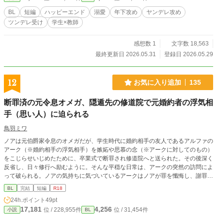
BL
短編
ハッピーエンド
溺愛
年下攻め
ヤンデレ攻め
ツンデレ受け
学生×教師
感想数 1
文字数 18,563
最終更新日 2026.05.31
登録日 2026.05.29
12
お気に入り追加
135
断罪済の元令息オメガ、隠遁先の修道院で元婚約者の浮気相
手（思い人）に迫られる
鳥羽ミワ
ノアは元伯爵家令息のオメガだが、学生時代に婚約相手の友人であるアルファの
アーク（※婚約相手の浮気相手）を嫉妬や思慕の念（※アークに対してのもの）
をこじらせいじめたために、卒業式で断罪され修道院へと送られた。その後深く
反省し、日々修行へ励むように。そんな平穏な日常は、アークの突然の訪問によ
って破られる。ノアの気持ちに気づいているアークはノアが罪を懺悔し、謝罪す
るたびにキスをする。やがて行為はエスカレートしていき、気づけば挿入直前に
BL
完結
短編
R18
なっていた。 欲求不満の若い身体が、思い人とのセックスを前に止まれるはず
24h.ポイント
49pt
もなく……。ぐずぐずにとろけて誘惑するノアに、アークの本音が決壊する。
17,181
4,256
位 / 228,955件
位 / 31,454件
小説
BL
五年越しに実る両片思い！ 卑劣で卑怯な愛情表現の果てに、若い二人は「責