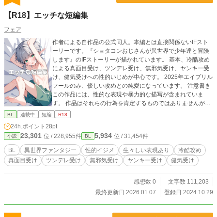
【R18】エッチな短編集
フェア
作者による自作品の公式同人。本編とは直接関係ないIFスト
ーリーです。『ショタコンおじさんが異世界で少年達と冒険
します』のIFストーリーが描かれています。 基本、冷酷攻め
による真面目受け、ツンデレ受け、無邪気受け、ヤンキー受
け、健気受けへの性的いじめが中心です。 2025年エイプリル
フールのみ、優しい攻めとの純愛になっています。 注意書き
この作品には、性的な表現や暴力的な描写が含まれていま
す。 作品はそれらの行為を肯定するものではありませんが、
そういった表現に対して不快感や不安を感じる方は、ご自身
BL
連載中
短編
R18
と相談のうえ、お読みください。
24h.ポイント
28pt
23,301
5,934
位 / 228,955件
位 / 31,454件
小説
BL
BL
異世界ファンタジー
性的イジメ
生々しい表現あり
冷酷攻め
真面目受け
ツンデレ受け
無邪気受け
ヤンキー受け
健気受け
感想数 0
文字数 111,203
最終更新日 2026.01.07
登録日 2024.10.29