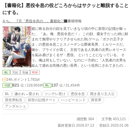
【書籍化】悪役令息の役どころからはサクッと離脱すること
にする。
をち。 7月「悪役令息の…」書籍化♡
書籍情報
鏡に映る自分の顔を見ていきなり頭の中に前世の記憶が蘇っ
た。 「あ。俺、悪役令息だ！」 この顔、腐女子だった姉に頼
まれて無理やりクリアさせられたBLゲーム「ボクの王子さ
ま」の悪役令息ことスノーデン公爵家長男、ミルリースだ。
確か、プライドが高く、主役である人気者の次男レオリース
を妬み虐げまくるザ・悪役。 ということになっている。 そ
う。俺は何もしていない。なのに一方的に「人気者の次男を
妬んで虐める性格の悪い長男」という役所にされてきたの
だ。 いかんせん俺はクールな美少年すぎた。 伶俐な美貌と目
BL
完結
長編
R18
の下のクマのせいで、黙っているだけで近寄りがたく見えて
24h.ポイント
1,782pt
しまう。疲れてため息を吐けば「気だるい怠惰な空気を滲ま
821
137
位 / 228,955件
位 / 31,454件
小説
BL
せ」ているように見え「何を思うのか、その瞳を忌々しげに
燻らせていた」となるわけだ。 何をしても妬まれる。 成績が
BL
嫌われ→愛され
ツンデレ受け
悪役令息
開き直り主人公
上がった弟に「お前も頑張ったな」と微笑みかけただけで
異世界転生
前世の記憶チート
ハッピーエンド
異世界
「首席だからと弟を見下し、蔑むような笑みを口元に浮かべ
アンダルシュ
た」と言われた。さすがにその日は夜ベッドでこっそり泣い
た。 成績だって学年トップを維持してる。なのに「公爵家の
権力を利用して裏から手を回し成績を操作している」と思わ
感想数 364
文字数 453,121
れている。 なんでなんだ！なんなら寝る間も惜しんで頑張っ
最終更新日 2026.07.13
登録日 2025.01.06
ているのに！ こんな感じで全てが「悪役ムーブ」に変換され