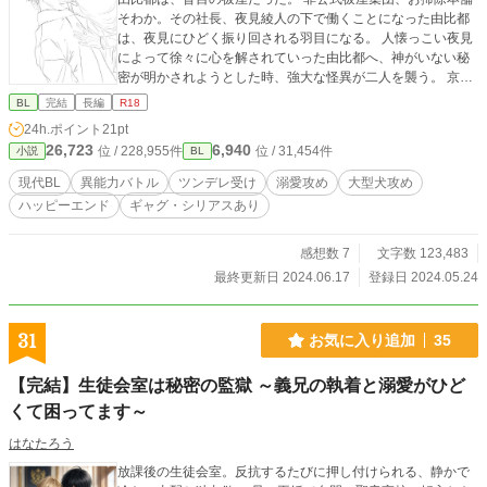
そわか。その社長、夜見綾人の下で働くことになった由比都
は、夜見にひどく振り回される羽目になる。 人懐っこい夜見
によって徐々に心を解されていった由比都へ、神がいない秘
密が明かされようとした時、強大な怪異が二人を襲う。 京浜
地区で多発する、過去にない怪異の異常行動。解決の鍵を握
BL
完結
長編
R18
るのは、由比都の心の傷にあった──。 最強の異能を持つ能
24h.ポイント
21pt
天気大型犬攻め×流され系毒舌ツンデレ美人受け 狭い世界の
26,723
6,940
位 / 228,955件
位 / 31,454件
小説
BL
中、私の世界の輪郭は貴方だった。 バトルBL小説企画作品
ハッピーエンド保証 ギャグ要素あり すれ違いあり 濡れ場は
現代BL
異能力バトル
ツンデレ受け
溺愛攻め
大型犬攻め
最後の方 よろしくお願いします。
ハッピーエンド
ギャグ・シリアスあり
感想数 7
文字数 123,483
最終更新日 2024.06.17
登録日 2024.05.24
31
お気に入り追加
35
【完結】生徒会室は秘密の監獄 ～義兄の執着と溺愛がひど
くて困ってます～
はなたろう
放課後の生徒会室。反抗するたびに押し付けられる、静かで