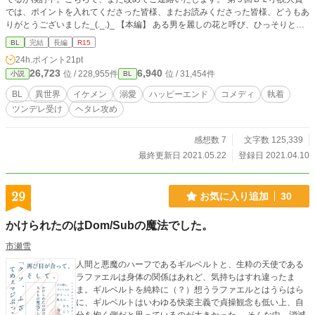
では、ポイントを入れてくださった皆様、またお読みくださった皆様、どうもあ
りがとうございました_(._.)_ 【本編】 ある男を麗しの花と呼び、ひっそりと想
いを育てていた。ある時は愛しいあまり心の中で悶え、ある時は不甲斐なさに葛
BL
完結
長編
R15
藤したり、愛しい男の姿を見ては明日も頑張ろうと思う、ヘタレ男の牛のような
24h.ポイント
21pt
歩み寄りと天然を炸裂させる男に相手も満更でもない様子で進むほのぼの？コメ
26,723
6,940
位 / 228,955件
位 / 31,454件
小説
BL
ディ話。 ヘタレ真面目タイプの師団長×ツンデレタイプの師団長 2022.10.28ご
連絡:2022.10.30に番外編を修正するため下げさせていただきますm(_ _;)m 202
BL
異世界
イケメン
溺愛
ハッピーエンド
コメディ
執着
2.10.30ご連絡:番外編を引き下げました。 【取り下げ中】 【番外編】は、視点
ツンデレ受け
ヘタレ攻め
が基本ルーゼウスになります。ジーク×ルーゼ ルーゼウス・バロル７歳。剣と魔
法のある世界、アンシェント王国という小さな国に住んでいた。しかし、ある時
召喚という形で、日本の大学生をしていた頃の記憶を思い出してしまう。精霊の
感想数 7
文字数 125,339
愛し子というチートな恩恵も隠していたのに『精霊司令局』という機械音声や、
最終更新日 2021.05.22
登録日 2021.04.10
残念なイケメンたちに囲まれながら、アンシェント王国や、隣国のゼネラ帝国も
巻き込んで一大騒動に発展していくコメディ？なお話。 ※誤字脱字は気づいた
らちょこちょこ修正してます。“(. .*)
29
お気に入り追加
30
かけられたのはDom/Subの魔法でした。
市瀬雪
人間と悪魔のハーフであるギルベルトと、生粋の天使である
ラファエルは身体の関係はあれど、気持ちはすれ違ったま
ま。ギルベルトを純粋に（？）想うラファエルとはうらはら
に、ギルベルトはいわゆる快楽主義で貞操観念も低い上、自