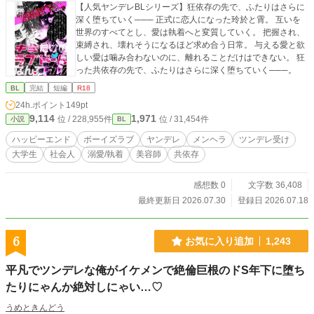
【人気ヤンデレBLシリーズ】狂依存の先で、ふたりはさらに
深く堕ちていく─── 正式に恋人になった玲於と霄。 互いを
世界のすべてとし、愛は執着へと変質していく。 把握され、
束縛され、壊れそうになるほど求め合う日常。 与える愛と欲
しい愛は噛み合わないのに、離れることだけはできない。 狂
った共依存の先で、ふたりはさらに深く堕ちていく───。
BL
完結
短編
R18
24h.ポイント
149pt
9,114
1,971
位 / 228,955件
位 / 31,454件
小説
BL
ハッピーエンド
ボーイズラブ
ヤンデレ
メンヘラ
ツンデレ受け
大学生
社会人
溺愛/執着
美容師
共依存
感想数 0
文字数 36,408
最終更新日 2026.07.30
登録日 2026.07.18
6
お気に入り追加
1,243
平凡でツンデレな俺がイケメンで絶倫巨根のドS年下に堕ち
たりにゃんか絶対しにゃい…♡
うめときんどう