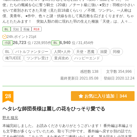
使」たちの殲滅を心に誓う騎士（20歳）／チート級に強い ●受け：羽根が小さい
せいで差別されてきた天使（見た目18歳くらい）／不憫、ツンデレ、一人称は
僕、美青年。 ●作中、色々と謎・伏線を出して風呂敷を広げまくりますが、ちゃ
んとたたみます！ 突如人類の前に現れた羽の生えた種族「天使」は、人々を
無差別に虐殺し、一つの王国を制圧した。 王国の遺民であるアレスは、唯一
BL
完結
長編
R18
彼らの攻撃でも死ななかった最強の騎士。 アレスは天使を殲滅し、王国を奪
24h.ポイント
21pt
還することを心に誓う。 アレスは任務中に、天使の青年レリエルに出会う。
26,723
6,940
位 / 228,955件
位 / 31,454件
小説
BL
レリエルは「矮小羽」の奇形のため差別されて生きてきた孤独な青年だった。
敵対種族同士の二人は成り行きで行動を共にすることとなり…。 ・序盤シリ
BL
バトルファンタジー
人間×人外
天使・悪魔
溺愛
同棲
アスだんだんラブコメ、全体的には中二病バトルファンタジー ・受けがかわい
俺TUEEE
ツンデレ受け
童貞攻め
ハッピーエンド
そうな目に遭うシーンがあります。苦手な方はご注意ください ・少年漫画風を
目指して書いた某ラノベ公募の中間選考通過作品を、BL小説に書き改めました
・技の名前を叫びながら戦う感じのライトなファンタジーです ・女装シーンあ
感想数 138
文字数 354,996
り、脇に男女カプあり ・R18シーンにはタイトルに「※」をつけます ・禍ツ天
最終更新日 2021.05.08
登録日 2020.12.24
使（まがつてんし）と読みます
28
お気に入り追加
344
ヘタレな師団長様は麗しの花をひっそり愛でる
野犬 猫兄
本編完結しました。 お読みくださりありがとうございます！ 番外編は本編より
も文字数が多くなっていたため、取り下げ中です。 番外編へ戻すか別の話でた
てるか検討中。こちらで、また改めてご連絡いたします。 第９回ＢＬ小説大賞