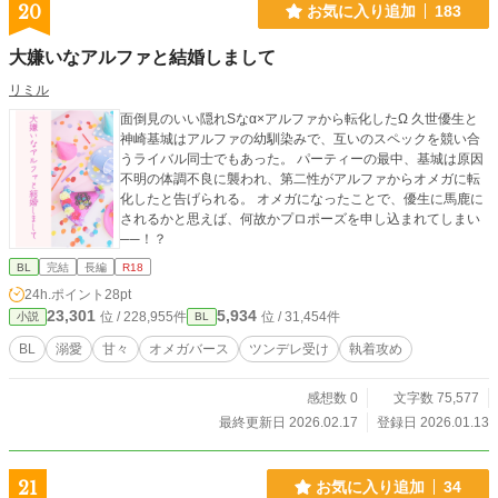
20
お気に入り追加
183
大嫌いなアルファと結婚しまして
リミル
面倒見のいい隠れSなα×アルファから転化したΩ 久世優生と
神崎基城はアルファの幼馴染みで、互いのスペックを競い合
うライバル同士でもあった。 パーティーの最中、基城は原因
不明の体調不良に襲われ、第二性がアルファからオメガに転
化したと告げられる。 オメガになったことで、優生に馬鹿に
されるかと思えば、何故かプロポーズを申し込まれてしまい
──！？
BL
完結
長編
R18
24h.ポイント
28pt
23,301
5,934
位 / 228,955件
位 / 31,454件
小説
BL
BL
溺愛
甘々
オメガバース
ツンデレ受け
執着攻め
感想数 0
文字数 75,577
最終更新日 2026.02.17
登録日 2026.01.13
21
お気に入り追加
34