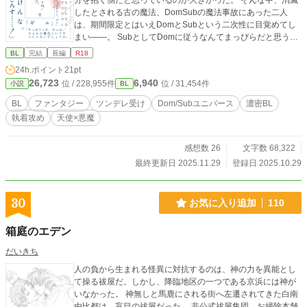
分を抱く側だと思っているのが大きかった。 そんな中、消滅
したとされる古の魔法、DomSubの魔法事故にあった二人
は、期間限定とはいえDomとSubという二次性に目覚めてし
まい――。 SubとしてDomに従うなんてまっぴらだと思うギ
ルベルトと、この際だからとDomとしてギルベルトを思う存
BL
完結
長編
R18
分満たしたい、自分なしではいられないくらいに――と思う
24h.ポイント
21pt
ラファエルとの攻防戦（？）です。
26,723
6,940
位 / 228,955件
位 / 31,454件
小説
BL
BL
ファンタジー
ツンデレ受け
Dom/Subユニバース
濃密BL
執着攻め
天使×悪魔
感想数 26
文字数 68,322
最終更新日 2025.11.29
登録日 2025.10.29
30
お気に入り追加
110
箱庭のエデン
だいきち
人の負から生まれる怪異に対抗するのは、神の力を異能とし
て操る祓屋だ。しかし、降臨地区の一つである京浜には神が
いなかった。 神無しと馬鹿にされる街へ左遷されてきた白南
由比都は、盲目の祓屋だった。 非公式祓屋集団、お掃除本舗