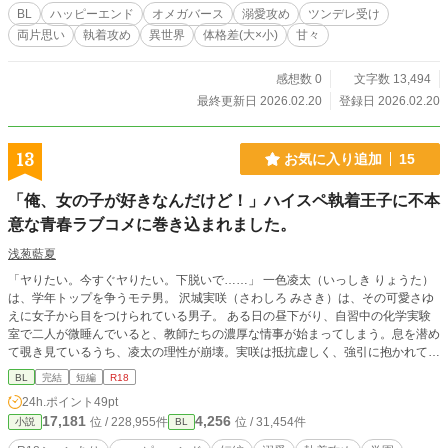
任」を取る！ ※男性妊娠・出産を想起させる表現があります ※ムーンライトノ
BL
ハッピーエンド
オメガバース
溺愛攻め
ツンデレ受け
ベルズ、アルファポリス、pixivへ掲載しています
両片思い
執着攻め
異世界
体格差(大×小)
甘々
感想数 0
文字数 13,494
最終更新日 2026.02.20
登録日 2026.02.20
13
お気に入り追加
15
「俺、女の子が好きなんだけど！」ハイスペ執着王子に不本
意な青春ラブコメに巻き込まれました。
浅葱藍夏
「ヤりたい。今すぐヤりたい。下脱いで……」 一色凌太（いっしき りょうた）
は、学年トップを争うモテ男。 沢城実咲（さわしろ みさき）は、その可愛さゆ
えに女子から目をつけられている男子。 ある日の昼下がり、自習中の化学実験
室で二人が微睡んでいると、教師たちの濃厚な情事が始まってしまう。息を潜め
て覗き見ているうち、凌太の理性が崩壊。実咲は抵抗虚しく、強引に抱かれてし
まった。 それ以来、独占欲に火がついた凌太から、毎日猛烈に追いかけ回され
BL
完結
短編
R18
る実咲。 周囲の嫉妬や悪意が渦巻く中、二人の関係はエスカレートしていき─
24h.ポイント
49pt
─。 強引な執着イケメン×流されツンデレ男子の、過激で甘い学園BL。
17,181
4,256
位 / 228,955件
位 / 31,454件
小説
BL