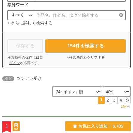
除外ワード
+ さらに詳しく検索する
保存する
154
件を検索する
検索条件の保存には
ロ
× 検索条件をクリアする
グイン
が必要です。
ツンデレ受け
タグ
1
2
3
4
154
件
1
お気に入り追加
6,785