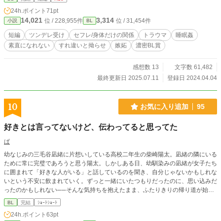
24h.ポイント
71pt
14,021
3,314
位 / 228,955件
位 / 31,454件
小説
BL
短編
ツンデレ受け
セフレ/身体だけの関係
トラウマ
睡眠姦
素直になれない
すれ違いと拗らせ
嫉妬
濃密BL賞
感想数 13
文字数 61,482
最終更新日 2025.07.11
登録日 2024.04.04
10
お気に入り追加
95
好きとは言ってないけど、伝わってると思ってた
ぱ
幼なじみの三毛谷凪緒に片想いしている高校二年生の柴崎陽太。凪緒の隣にいる
ために常に完璧であろうと思う陽太。しかしある日、幼馴染みの凪緒が女子たち
に囲まれて「好きな人がいる」と話しているのを聞き、自分じゃないかもしれな
いという不安に飲まれていく。ずっと一緒にいたつもりだったのに、思い込みだ
ったのかもしれない──そんな気持ちを抱えたまま、ふたりきりの帰り道が始ま
る。わんこ攻め✕ツンデレ受け
BL
完結
ｼｮｰﾄｼｮｰﾄ
24h.ポイント
63pt