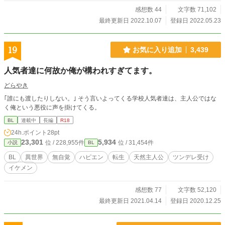
感想数 44
文字数 71,102
最終更新日 2022.10.07
登録日 2022.05.23
19
お気に入り追加
3,439
人気者達に何故か俺が構われすぎてます。
どらやき
｢誰にも渡したりしない。｣ そう言いよってくる学校人気者達は、主人公ではな
く俺という悪役に声を掛けてくる。
BL
連載中
長編
R18
24h.ポイント
28pt
23,301
5,934
位 / 228,955件
位 / 31,454件
小説
BL
BL
異世界
無自覚
ハピエン
転生
天然主人公
ツンデレ受け
イケメン
感想数 77
文字数 52,120
最終更新日 2021.04.14
登録日 2020.12.25