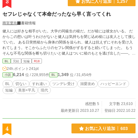
3
お気に入り追加
1,257
セフレじゃなくて本命だったなら早く言ってくれ
雨宮里玖
書籍情報
健人には好きな相手がいた。大学の同級生の稜だ。だが稜には彼女がいる。 だ
からこの想いは叶うわけがないと健人は気持ちを閉じ込め稜には友人として接し
ていた。 ある日突然稜から身体の関係を迫られ、健人は抗えずにそれを受け入
れてしまう。そこからふたりのセフレ関係がずるずると続いてしまった。 もう
そんな不毛な関係を断ち切りたいと健人はついに稜のもとを逃げ出した——。
攻め:稜（22） 大学生。ミスターコンテスト1位。 受け:健人（22） 大学生。 美
BL
完結
短編
R18
咲（22） 大学生。稜の彼女。ミスコン1位 ハッピーエンド短編です。 R18表現
24h.ポイント
241pt
にはタイトルに※をつけています。
6,214
1,349
位 / 228,955件
位 / 31,454件
小説
BL
BL
切ない
すれ違い
ツンデレ受け
溺愛攻め
ハッピーエンド
短編
美形×平凡
現代
感想数 5
文字数 23,610
最終更新日 2023.10.27
登録日 2022.10.22
4
お気に入り追加
603