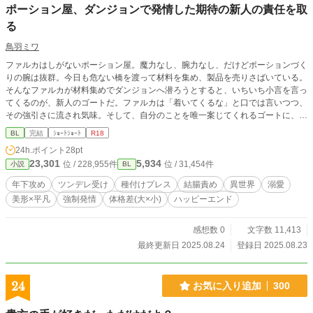
ポーション屋、ダンジョンで発情した期待の新人の責任を取
る
鳥羽ミワ
ファルカはしがないポーション屋。魔力なし、腕力なし、だけどポーションづく
りの腕は抜群。今日も危ない橋を渡って材料を集め、製品を売りさばいている。
そんなファルカが材料集めでダンジョンへ潜ろうとすると、いちいち小言を言っ
てくるのが、新人のゴートだ。ファルカは「着いてくるな」と口では言いつつ、
その強引さに流され気味。そして、自分のことを唯一案じてくれるゴートに、惹
かれてもいた。 そんなある日、ダンジョン内での事故でゴートが発情してしま
BL
完結
ｼｮｰﾄｼｮｰﾄ
R18
う。手当をするファルカに、ゴートは「襲ってしまうから離れてほしい」と懇願
24h.ポイント
28pt
する。 「お、俺が今まで、どんな目でお前を見てきたか、知らないくせに！」
23,301
5,934
位 / 228,955件
位 / 31,454件
小説
BL
動揺するファルカは思わず、ゴートを誘ってしまった。 「ぼく、べつに……い
いよ」 ダンジョンで発情した新人冒険者と、まんざらでもないポーション屋。
年下攻め
ツンデレ受け
種付けプレス
結腸責め
異世界
溺愛
若い二人に、何も起きないはずもなく……。 ※ムーンライトノベルズ、アルフ
美形×平凡
強制発情
体格差(大×小)
ハッピーエンド
ァポリス、pixivへ掲載しています
感想数 0
文字数 11,413
最終更新日 2025.08.24
登録日 2025.08.23
24
お気に入り追加
300