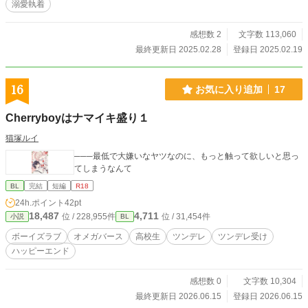
溺愛執着
感想数 2
文字数 113,060
最終更新日 2025.02.28
登録日 2025.02.19
16
お気に入り追加
17
Cherryboyはナマイキ盛り１
猫塚ルイ
───最低で大嫌いなヤツなのに、もっと触って欲しいと思っ
てしまうなんて
BL
完結
短編
R18
24h.ポイント
42pt
18,487
4,711
位 / 228,955件
位 / 31,454件
小説
BL
ボーイズラブ
オメガバース
高校生
ツンデレ
ツンデレ受け
ハッピーエンド
感想数 0
文字数 10,304
最終更新日 2026.06.15
登録日 2026.06.15