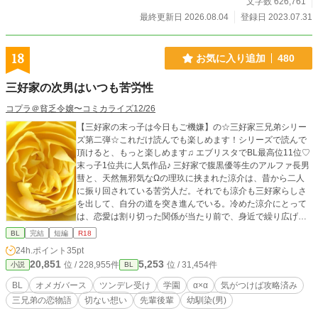
CP＆もふもふやドラゴンも出てきます。 ※基本的に露骨なエ
文字数 626,761
ロはありませんが、エロ多めの回には「R18」と表記してい
最終更新日 2026.08.04
登録日 2023.07.31
ます。
18
お気に入り追加
480
三好家の次男はいつも苦労性
コプラ＠貧乏令嬢〜コミカライズ12/26
【三好家の末っ子は今日もご機嫌】の☆三好家三兄弟シリー
ズ第二弾☆これだけ読んでも楽しめます！シリーズで読んで
頂けると、もっと楽しめます♫ エブリスタでBL最高位11位♡
末っ子1位共に人気作品♪ 三好家で腹黒優等生のアルファ長男
彗と、天然無邪気なΩの理玖に挟まれた涼介は、昔から二人
に振り回されている苦労人だ。それでも涼介も三好家らしさ
を出して、自分の道を突き進んでいる。冷めた涼介にとって
は、恋愛は割り切った関係が当たり前で、身近で繰り広げら
れるオメガとアルファの溺愛をゾッと感じるほどだ。そんな
BL
完結
短編
R18
アルファの涼介が恋する相手とは…。 三好家の次男、涼介の
24h.ポイント
35pt
一筋縄でいかない恋の物語。王様気質の涼介は実は…。意外
20,851
5,253
位 / 228,955件
位 / 31,454件
小説
BL
な性癖のツンデレの涼介を満喫してください笑 涼介の恋愛模
様は、エロ多めになりがちなのは、涼介のせいですので…(^
BL
オメガバース
ツンデレ受け
学園
α×α
気がつけば攻略済み
◇^;)
三兄弟の恋物語
切ない想い
先輩後輩
幼馴染(男)