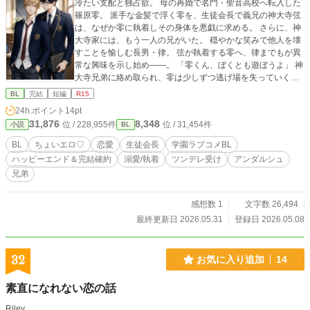
冷たい支配と独占欲。 母の再婚で名門・聖音高校へ転入した
篠原零。 派手な金髪で浮く零を、生徒会長で義兄の神大寺弦
は、なぜか零に執着しその身体を悪戯に求める。 さらに、神
大寺家には、もう一人の兄がいた。 穏やかな笑みで他人を壊
すことを愉しむ長男・律。 弦が執着する零へ、律までもが異
常な興味を示し始め――。 「零くん、ぼくとも遊ぼうよ」 神
大寺兄弟に絡め取られ、零は少しずつ逃げ場を失っていく。
逃げたいのに、 弦の腕の中だけが苦しいほど安心できた。 執
BL
完結
短編
R15
着系生徒会長義兄×ツンデレ義弟。 閉ざされた生徒会室から
24h.ポイント
14pt
始まる、甘く歪な学園共依存BL。
31,876
8,348
位 / 228,955件
位 / 31,454件
小説
BL
BL
ちょいエロ♡
恋愛
生徒会長
学園ラブコメBL
ハッピーエンド＆完結確約
溺愛/執着
ツンデレ受け
アンダルシュ
兄弟
感想数 1
文字数 26,494
最終更新日 2026.05.31
登録日 2026.05.08
32
お気に入り追加
14
素直になれない恋の話
Riley