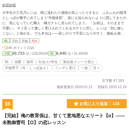
砂原紗藍
大学生の三毛乃レンは、雨に濡れたり感情が高ぶったりすると、ふわふわの猫耳
としっぽが勝手に出てしまう“半猫体質”。 誰にも知られないように隠してきたの
に、気になっていた隣人・橘カナトに見られてしまう。 「お前は、そのままで
可愛い」 そう言って優しく受け入れてくれるカナトに対し、レンは「別に嬉し
くない」と強がる。 でも本当は――寂しがりで不安になりやすく、嫉妬も拗ね
るのも止められない“無自覚メンヘラ”気質。 実はその原因は、“幼い頃に背負っ
BL
完結
長編
R18
た傷”にあった。 半猫姿を狙われて怯えたり、危ない目に遭えば、カナトは迷わ
24h.ポイント
21pt
ず抱き寄せて守ってくれる。 そんな溺愛に触れていくうちに、気づけば、“心も
26,723
6,940
位 / 228,955件
位 / 31,454件
小説
BL
体も”カナトなしでは生きていけなくて――。 「カナトさんがいないと、やだ。
置いてかないでね」 「置いていかない。絶対に」 「……約束？」 「約束する
BL
溺愛
猫耳
社会人×学生
無自覚メンヘラ受け
よ」 レンを守り甘やかす一方で、嫉妬や拗ねるレンにデレデレになりがちなカ
半猫男子（耳・しっぽあり）
ツンデレ受け
一途
甘々
ナト。 耳もしっぽも、心も体も――お互いを独り占めしたくて、手放せない。
こじらせ半猫男子と、一途に溺愛するダーリンの、甘々ラブストーリー。
文字数 47,283
最終更新日 2026.01.21
登録日 2025.12.20
26
お気に入り追加
116
【完結】俺の教育係は、甘くて意地悪なエリート【α】――
未熟御曹司【Ω】の恋レッスン