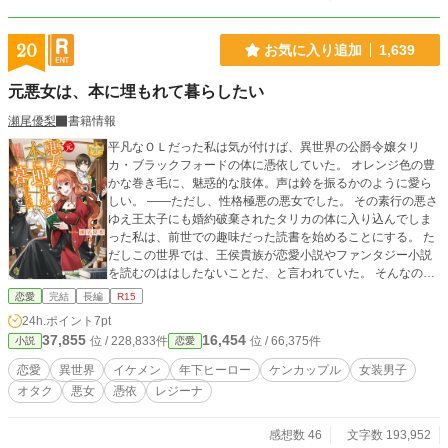
20
お気に入り追加
1,639
元悪女は、本に埋もれて暮らしたい
瀬尾優梨
書籍情報
平凡なＯＬだった私は気が付けば、異世界の公爵令嬢タリ
カ・ブラックフォードの体に憑依していた。 オレンジ色の豊
かな巻き毛に、魅惑的な肢体。声は鈴を振るかのように愛ら
しい。 ――ただし、性格極悪の悪女でした。 その素行の悪さ
ゆえ王太子にも婚約破棄されたタリカの体に入り込んでしま
った私は、前世での趣味だった読書を始めることにする。 た
だしこの世界では、王侯貴族が恋愛小説やファンタジー小説
を読むのははしたないことだ、と言われていた。 そんなのひ
どい！ 私は、胸のときめくような小説が読みたい！ 前向きに
恋愛
完結
長編
R15
生きるきっかけを掴むため、そして今の人生を少しでも楽し
24h.ポイント
7pt
むため、庶民の娯楽であるファンタジー小説にどっぷり浸か
37,855
16,454
位 / 228,833件
位 / 66,375件
小説
恋愛
ります！ ※レジーナブックスより書籍化したため、本編を引
き下げ、番外編のみ残しております。
恋愛
異世界
イケメン
年下ヒーロー
ケンカップル
女装男子
オタク
悪女
憑依
レジーナ
感想数 46
文字数 193,952