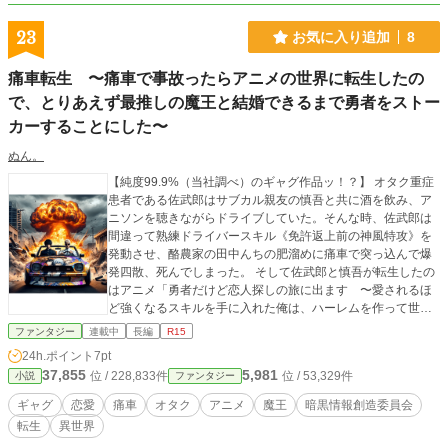
23
お気に入り追加
8
痛車転生 〜痛車で事故ったらアニメの世界に転生したの
で、とりあえず最推しの魔王と結婚できるまで勇者をストー
カーすることにした〜
ぬん。
【純度99.9%（当社調べ）のギャグ作品ッ！？】 オタク重症
患者である佐武郎はサブカル親友の慎吾と共に酒を飲み、ア
ニソンを聴きながらドライブしていた。そんな時、佐武郎は
間違って熟練ドライバースキル《免許返上前の神風特攻》を
発動させ、酪農家の田中んちの肥溜めに痛車で突っ込んで爆
発四散、死んでしまった。 そして佐武郎と慎吾が転生したの
はアニメ「勇者だけど恋人探しの旅に出ます 〜愛されるほ
ど強くなるスキルを手に入れた俺は、ハーレムを作って世界
最強になる〜」の世界だった！？ この物語は王国が液状化す
ファンタジー
連載中
長編
R15
る二足歩行の筋肉犬によって支配されていたり、主人公たち
24h.ポイント
7pt
が魔法少女花して「痛車に代わってお仕置きよッ！（男）」
37,855
5,981
位 / 228,833件
位 / 53,329件
小説
ファンタジー
したり、勇者が液状化したのちにTSして痛車の中に封印され
るだけの物語です。 なお、二十四歳無職男性二人組が虹色に
ギャグ
恋愛
痛車
オタク
アニメ
魔王
暗黒情報創造委員会
光るやべえキノコを摂取して全裸で飛行機ごっこをしながら
転生
異世界
崖底に落ちていくのを眺める勇者「殺したかったけど、死ん