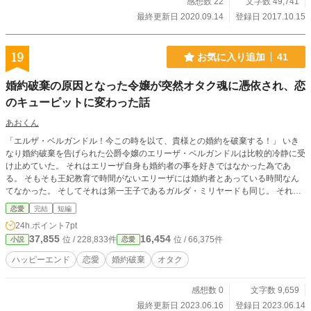
感想数 22
文字数 49,741
最終更新日 2020.09.14
登録日 2017.10.15
19
お気に入り追加
41
婚約破棄の原因となった令嬢が突然オタク魂に憑依され、恋
のキューピットに変わった話
あおくん
「エルザ・ベルガンドル！今この時を以て、貴様との婚約を破棄する！」 いき
なり婚約破棄を告げられた公爵令嬢のエリーザ・ベルガンドルは比較的冷静に受
け止めていた。 それはエリーザ自身も婚約者の事を好きではなかった為であ
る。 そもそも王妃教育で時間がないエリーザには婚約者とあっている時間なん
てなかった。 そしてそれは第一王子であるガルダ・ミリヤードも同じ。 それぞ
れが王位、そして王妃になるべく過ごしている中ガルダ殿下が一人の女性に熱を
恋愛
完結
短編
上げ、結果言い掛かりとしかいえない内容で婚約破棄を告げたその時だった。
24h.ポイント
7pt
ガルダ殿下を誘惑した男爵令嬢が悲鳴を上げ、人が変わったように殿下たちを貶
37,855
16,454
位 / 228,833件
位 / 66,375件
小説
恋愛
し始めた。 頭お花畑がいますので、気にせずに読んでいただけたらと思いま
す。 また息抜きのつもりで書きました。 ゆるゆる設定で、ぬるっと書いてます
ハッピーエンド
恋愛
婚約破棄
オタク
ので、細かいところは考えてません…。 ※こちらの作品について、Kindleさん
に投稿させていただきました。 （内容的には同じで、少し加筆修正しました）
感想数 0
文字数 9,659
もしKindle Unlimitedに登録している方、また興味がある方がいらっしゃいまし
たら読んでみていただけると嬉しいです。
最終更新日 2023.06.16
登録日 2023.06.14