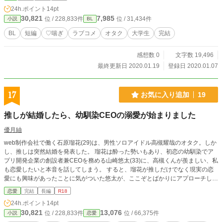
『やまなし』様からお借りしました。ありがとうございま
24h.ポイント
14pt
す！
30,821
7,985
位 / 228,833件
位 / 31,434件
小説
BL
BL
短編
♡喘ぎ
ラブコメ
オタク
大学生
完結
感想数 0
文字数 19,496
最終更新日 2020.01.19
登録日 2020.01.07
17
お気に入り追加
19
推しが結婚したら、幼馴染CEOの溺愛が始まりました
優月紬
web制作会社で働く石原瑠花(29)は、男性ソロアイドル高槻耀哉のオタク。しか
し、推しは突然結婚を発表した。 瑠花は酔った勢いもあり、初恋の幼馴染でア
プリ開発企業の創設者兼CEOを務める山崎悠太(33)に、高槻くんが羨ましい、私
も恋愛したいと本音を話してしまう。 すると、瑠花が推しだけでなく現実の恋
愛にも興味があったことに気がついた悠太が、ここぞとばかりにアプローチして
きて……！？ 推しの結婚から始まる、一度は諦めた初恋の幼馴染との溺愛ラブ
恋愛
完結
長編
R18
ストーリーです。 ♦︎Rシーンのある話には＊をつけています
24h.ポイント
14pt
30,821
13,076
位 / 228,833件
位 / 66,375件
小説
恋愛