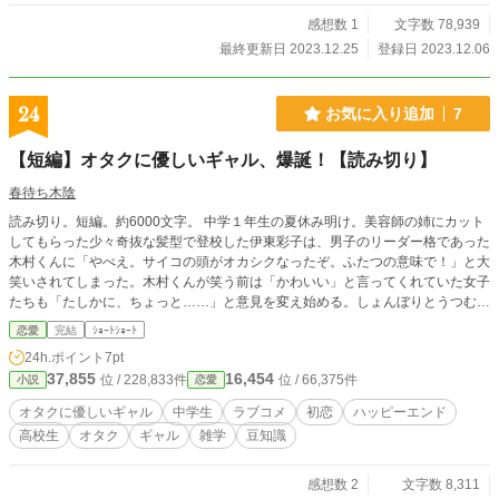
でほしくはなかった」という展開はございません。 ついでに
言うと純粋なハーレムもの的展開なんてものはないのでご了
感想数 1
文字数 78,939
承ください。その代わり、クレイジーな動物とクソギャグが
最終更新日 2023.12.25
登録日 2023.12.06
あなたの心のスキマスイッチを埋めてくれます。 ※タイトル
の内容は実は裏設定です。トップシークレットなので誰にも
言わないでください。 ※本作品で出てくるものは決して他作
24
お気に入り追加
7
品を貶す意図はございません。というか尊敬しております。
※カクヨム、小説家になろう、ノベルアップ＋でも投稿して
【短編】オタクに優しいギャル、爆誕！【読み切り】
います。
春待ち木陰
読み切り。短編。約6000文字。 中学１年生の夏休み明け。美容師の姉にカット
してもらった少々奇抜な髪型で登校した伊東彩子は、男子のリーダー格であった
木村くんに「やべえ。サイコの頭がオカシクなったぞ。ふたつの意味で！」と大
笑いされてしまった。木村くんが笑う前は「かわいい」と言ってくれていた女子
たちも「たしかに、ちょっと……」と意見を変え始める。しょんぼりとうつむい
た彩子だったがそのとき――「ガキどもがッ！！！」といわゆるオタクな奥村く
恋愛
完結
ｼｮｰﾄｼｮｰﾄ
んが怒声を発した。何故か始まる奥村くんの大演説。クラスのみんなはドン引き
24h.ポイント
7pt
したりポカンとしていたが……彩子のココロにはいくつもセリフが深く突き刺さ
37,855
16,454
位 / 228,833件
位 / 66,375件
小説
恋愛
ったりしたのだった。
オタクに優しいギャル
中学生
ラブコメ
初恋
ハッピーエンド
高校生
オタク
ギャル
雑学
豆知識
感想数 2
文字数 8,311