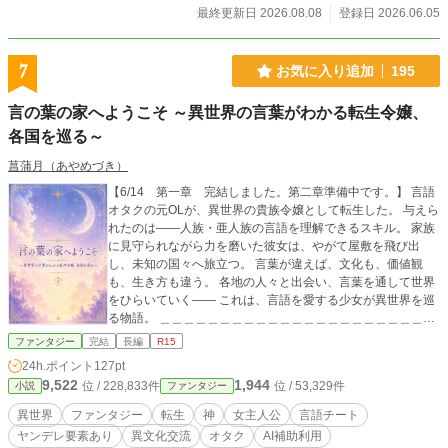
抗争に巻き込まれたり。 しかも何故か聖霊族や堕天使、神様
最終更新日 2026.08.08
登録日 2026.06.05
なんかの嫌がらせまで…… もちろん俺様、マリアのボディー
ガードしてるからって、マリアに惚れるつもりはねーぜ。そ
んな依頼、テキトーにこなしてやる。 俺様は修羅だ。そんな
7
お気に入り追加
195
ヤワな男じゃねーから。 とにかくこんな馬鹿らしいトラブル
を乗り越えて、早く修羅界に転生しなきゃならないんだ。 何
言の葉の家へようこそ ～異世界の言葉がわかる転生令嬢、
故なら俺様の本来の目的は、修羅界の統一だからだ。 ……っ
各国を巡る～
てかマリア、なんでそんな大金、財布にいれてんだ？ なんで
おめー、ウイスキーボンボンで酔っぱらってんだ！ そいつは
菖蒲月（あやめづき）
お犬様じゃねーだろ、危険な野良犬！ 寝ながらの攻撃っ
て、ホントは強くねぇ？
【6/14 第一章 完結しました。第二章準備中です。】 言語
オタクの元OLが、異世界の貴族令嬢として転生した。 与えら
れたのは――人族・亜人族の言語を理解できるスキル。 家族
に見守られながら力を磨いた彼女は、やがて屋敷を飛び出
し、未知の国々へ旅立つ。 言葉が違えば、文化も、価値観
も、生き方も違う。 各地の人々と出会い、言葉を通して世界
をひらいていく―― これは、言語を愛する少女が異世界を巡
る物語。 ＿＿＿＿＿＿＿＿＿＿＿＿＿＿＿＿＿＿＿＿＿＿＿
＿＿＿＿＿＿ 「小説家になろう」にて掲載中です。 「小説家
ファンタジー
完結
長編
R15
になろう」で6/15より第二章を先行公開中。 ＿＿＿＿＿＿＿
24h.ポイント
127pt
＿＿＿＿＿＿＿＿＿＿＿＿＿＿＿＿＿＿＿＿＿＿ ■作中に出
9,522
1,944
位 / 228,833件
位 / 53,329件
小説
ファンタジー
てくる言語や文化・習慣等は全て架空のものです。 ■設定が
甘い部分はあるかと思いますが、創作上のものとしてお考え
異世界
ファンタジー
転生
神
女主人公
言語チート
頂ければ幸いです。 ■AIの使用は、補助利用のみです。（ア
ヤンデレ要素あり
異文化交流
オタク
AI補助利用
イディアや設定の深掘りのための壁打ちや、表紙画像などの