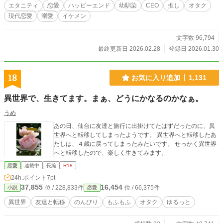
エタニティ
恋愛
ハッピーエンド
幼馴染
CEO
推し
オタク
現代恋愛
溺愛
イケメン
文字数 96,794
最終更新日 2026.02.28
登録日 2026.01.30
18
お気に入り追加
1,131
異世界で、生きてます。まぁ、どうにかなるのかなぁ。
うめ
あの日、仙台に友達と旅行に出掛けてたはずだったのに、異
世界へと転移してしまったようです。 異世界へと転移したあ
たしは、４歳に戻ってしまったみたいです。 せっかく異世界
へと転移したので、楽しく生きてみます。
恋愛
連載中
長編
R18
24h.ポイント
7pt
37,855
16,454
位 / 228,833件
位 / 66,375件
小説
恋愛
異世界
友達と転移
のんびり
もふもふ
オタク
ゆるっと