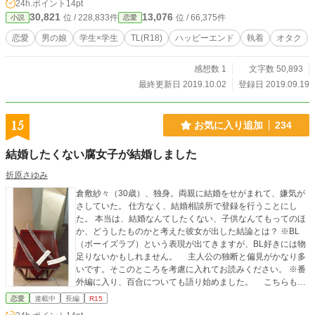
24h.ポイント
14pt
まま約束の場所へ向うと、そこに来たのは、昨日会った子とは無関係としか思え
30,821
13,076
位 / 228,833件
位 / 66,375件
小説
恋愛
ぬ相手だった。 ○執着質な男の娘×美人系古風女子のお話です。 【R18】です
のでご注意下さい。 【関連作品】 完結済作品の短編集『オトコの娘が私を好
恋愛
男の娘
学生×学生
TL(R18)
ハッピーエンド
執着
オタク
きだと言う・デートのお誘い』 完結済作品の短編集『オトコの娘が私を好き
だと言う・就職先が決まりました』 完結済作品の短編集『オトコの娘が私を
感想数 1
文字数 50,893
好きだと言う・キミの香りに包まれて』
最終更新日 2019.10.02
登録日 2019.09.19
15
お気に入り追加
234
結婚したくない腐女子が結婚しました
折原さゆみ
倉敷紗々（30歳）、独身。両親に結婚をせがまれて、嫌気が
さしていた。 仕方なく、結婚相談所で登録を行うことにし
た。 本当は、結婚なんてしたくない、子供なんてもってのほ
か、どうしたものかと考えた彼女が出した結論とは？ ※BL
（ボーイズラブ）という表現が出てきますが、BL好きには物
足りないかもしれません。 主人公の独断と偏見がかなり多
いです。そこのところを考慮に入れてお読みください。 ※番
外編に入り、百合についても語り始めました。 こちらも独
断と偏見が多々あるかもしれないのでご注意ください。 ※こ
恋愛
連載中
長編
R15
の作品はフィクションです。実際の人物、団体などとは関係