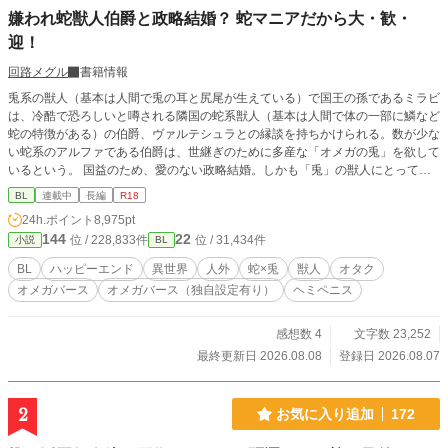
嫌われ蛇獣人伯爵と政略結婚？ 蛇マニアだから大・歓・
迎！
回路メグル
書籍情報
兎系の獣人（基本は人間で兎の耳と尻尾が生えている）で国王の孫であるミラビ
は、冷酷で恐ろしいと噂される隣国の蛇系獣人（基本は人間で体の一部に鱗など
蛇の特徴がある）の伯爵、ヴァルテシュラとの縁談を持ちかけられる。数が少な
い蛇系のアルファである伯爵は、世継ぎのために多産な「オメガの兎」を欲して
いるという。 国益のため、愛のない政略結婚。しかも「兎」の獣人にとって恐
ろしく感じる「蛇」なんて…………大・歓・迎！ 実はミラビは大の蛇マニア！
BL
連載中
長編
R18
喜んで伯爵へ嫁ぐことに。繁殖のための道具扱いでもなんでもOK！毎日蛇系獣
24h.ポイント
8,975pt
人と一緒で楽しい！ ハッピー！ しかも、最初は「蛇だから好き」だったのに、
144
22
位 / 228,833件
位 / 31,434件
小説
BL
だんだん伯爵本人も素敵な人だとわかって、とにかくハッピー！ 一方伯爵は生
まれてからずっと嫌われ続けてきたため、ミラビが楽しそうにする様子に戸惑う
BL
ハッピーエンド
異世界
人外
蛇×兎
獣人
オタク
が、実はミラビのことは昔から気にかけていて…… 【嫌われ者の執着溺愛な蛇
オメガバース
オメガバース（独自設定有り）
ヘミペニス
アルファ】×【かわいい蛇マニア兎オメガ】のハイテンションハートフルBLで
す。 ※本編完結まで毎日2回更新します。（14話までは1日4～5回更新） ※Rシ
ーンには「★」つけています。 ※オメガバースに独自設定を含みます。 ※作中
感想数 4
文字数 23,252
に蛇の飼育・生態に関する描写が出てきますが、あくまで異世界に生息する蛇と
最終更新日 2026.08.08
登録日 2026.08.07
いうことでご理解ください。特に温度管理についてはヒーターが存在しない異世
界独自の対策なので、現代では専用ヒーターで快適な空間を作るようにお願いし
ます。
2
お気に入り追加
172