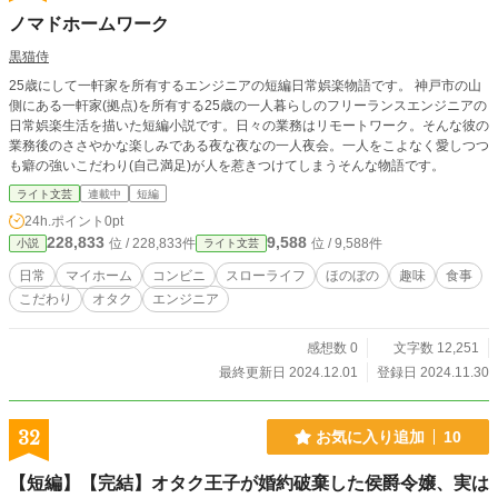
ノマドホームワーク
黒猫侍
25歳にして一軒家を所有するエンジニアの短編日常娯楽物語です。 神戸市の山
側にある一軒家(拠点)を所有する25歳の一人暮らしのフリーランスエンジニアの
日常娯楽生活を描いた短編小説です。日々の業務はリモートワーク。そんな彼の
業務後のささやかな楽しみである夜な夜なの一人夜会。一人をこよなく愛しつつ
も癖の強いこだわり(自己満足)が人を惹きつけてしまうそんな物語です。
ライト文芸
連載中
短編
24h.ポイント
0pt
228,833
9,588
位 / 228,833件
位 / 9,588件
小説
ライト文芸
日常
マイホーム
コンビニ
スローライフ
ほのぼの
趣味
食事
こだわり
オタク
エンジニア
感想数 0
文字数 12,251
最終更新日 2024.12.01
登録日 2024.11.30
32
お気に入り追加
10
【短編】【完結】オタク王子が婚約破棄した侯爵令嬢、実は