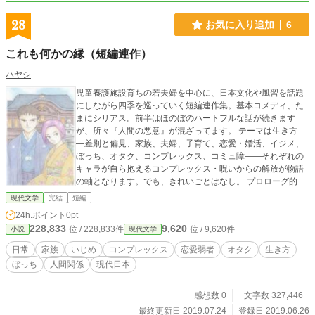
28
お気に入り追加
6
これも何かの縁（短編連作）
ハヤシ
児童養護施設育ちの若夫婦を中心に、日本文化や風習を話題
にしながら四季を巡っていく短編連作集。基本コメディ、た
まにシリアス。前半はほのぼのハートフルな話が続きます
が、所々『人間の悪意』が混ざってます。 テーマは生き方―
―差別と偏見、家族、夫婦、子育て、恋愛・婚活、イジメ、
ぼっち、オタク、コンプレックス、コミュ障――それぞれの
キャラが自ら抱えるコンプレックス・呪いからの解放が物語
の軸となります。でも、きれいごとはなし。 プロローグ的番
外編5編、本編第一部24編、第二部28編の構成で、第二部よ
現代文学
完結
短編
りキャラたちの縁が関連し合い、どんどんつながっていきま
24h.ポイント
0pt
す。
228,833
9,620
位 / 228,833件
位 / 9,620件
小説
現代文学
日常
家族
いじめ
コンプレックス
恋愛弱者
オタク
生き方
ぼっち
人間関係
現代日本
感想数 0
文字数 327,446
最終更新日 2019.07.24
登録日 2019.06.26