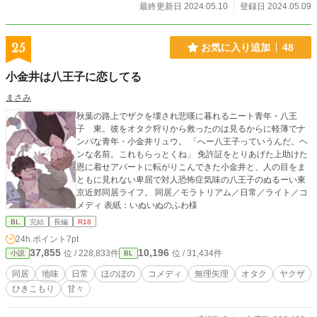
最終更新日 2024.05.10
登録日 2024.05.09
25
お気に入り追加
48
小金井は八王子に恋してる
まさみ
秋葉の路上でザクを壊され悲嘆に暮れるニート青年・八王
子 東。彼をオタク狩りから救ったのは見るからに軽薄でナ
ンパな青年・小金井リュウ。 「へー八王子っていうんだ。ヘ
ンな名前。これもらっとくね」 免許証をとりあげた上助けた
恩に着せアパートに転がりこんできた小金井と、人の目をま
ともに見れない卑屈で対人恐怖症気味の八王子のぬるーい東
京近郊同居ライフ。 同居／モラトリアム／日常／ライト／コ
メディ 表紙：いぬいぬのふわ様
BL
完結
長編
R18
24h.ポイント
7pt
37,855
10,196
位 / 228,833件
位 / 31,434件
小説
BL
同居
地味
日常
ほのぼの
コメディ
無理矢理
オタク
ヤクザ
ひきこもり
甘々