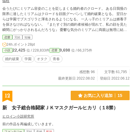
猫枕
会うたびにミリアム容姿のことを貶しまくる婚約者のクロード。 ある日我慢の
限界に達したミリアムはクロードを顔面グーパンして婚約破棄となる。 翌日か
らは学園でブスゴリラと渾名されるようになる。 一人っ子のミリアムは婿養子
を探さなければならない。 『またすぐ別の婚約者候補が現れて、私の顔を見た
瞬間にがっかりされるんだろうな』 憂鬱な気分のミリアムに両親は無理に結婚
しなくても好きに生きていい、と言う。 自分の望む人生のあり方を模索しはじ
恋愛
完結
短編
めるミリアムであったが。
24h.ポイント
28pt
22,425
9,698
位 / 228,833件
位 / 66,375件
小説
恋愛
婚約破棄
学園
オタク
青春
感想数 96
文字数 61,795
最終更新日 2022.08.02
登録日 2022.06.12
12
お気に入り追加
15
新 女子総合格闘家ＪＫマスクガールヒカリ（１8禁）
ヒロイン小説研究所
前の作品を再編成していきます。
ファンタジー
完結
長編
R18