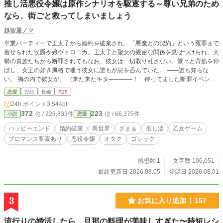
推し活悪役令嬢は原作シナリオを駆逐する～尊い兄弟のため
なら、街ごと救ってしまいましょう
越智屋ノマ
卒業パーティーで王太子から婚約を破棄され、「悪魔との契約」という冤罪まで
着せられた侯爵令嬢ヴェロニカ。王太子と聖女の親密な関係を見せつけられ、大
勢の貴族たちから断罪されてもなお、彼女は一切取り乱さない。堂々と背筋を伸
ばし、女王の如き風格で嗤う彼女に誰もが息を呑んでいた。 ――誰も知らな
い。 胸の内で彼女が、 （来た来たキタ――――！ 待ってました断罪イベント
ぉお！ 多対一の断罪シチュで悪女の笑みとか尊み限界突破で全オレが泣いたぁ
恋愛
完結
長編
R15
――！！） などと歓喜し、脳汁を噴き散らかしていたことなど。 前世は平凡な
24h.ポイント
3,544pt
日本人。 空気を読んで生きるあまり、あわれな社畜で終わってしまった。でも
372
223
位 / 228,833件
位 / 66,375件
小説
恋愛
本当は、悪役キャラをこよなく愛する「隠れオタク」だったのだ。 そして今世
は、憧れの悪役令嬢！ 目指すはもちろん追放ENDだ。推し兄弟が支配する
ハッピーエンド
婚約破棄
異世界
ざまぁ
推し活
乙女ゲーム
「罪人の街」に行くために、冤罪も断罪もむしろ大歓迎だった。 しかし推しを
ブロマンス要素あり
悪役令嬢
オタク
ゴシック
陰から愛でるだけのはずが、悪魔や陰謀、王国を揺るがす騒動にまで巻き込まれ
て……？ 「推し兄弟を愛でるためなら、まるごと救ってさしあげましょう」 嫌
われ上等・推し活最優先の悪役令嬢が、罪人の街で無双する勘違いコメディ、開
感想数 1
文字数 106,051
幕――！
最終更新日 2026.08.05
登録日 2026.08.01
3
お気に入り追加
157
流行りの婚活したら、旦那の料理が美味しすぎた〜時短レシ