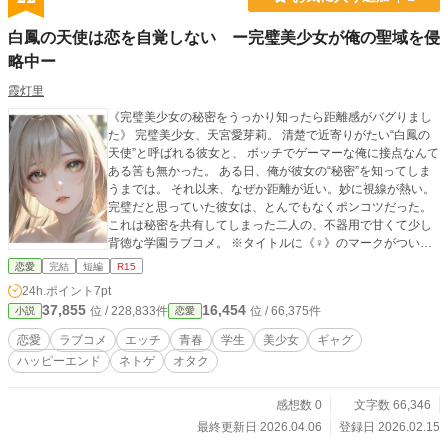
白鳳の天使は恋を自覚しない ー完璧美少女が俺の聖域を侵
略中ー
霞灯里
《完璧美少女の秘密をうっかり知ったら距離感がバグりまし
た》 完璧美少女、天宮愛芽莉。 清楚で近寄りがたい“白鳳の
天使”と呼ばれる彼女と、 ボッチでゲーマーな俺に接点なんて
ある筈も無かった。 ある日、俺が彼女の“秘密”を知ってしま
うまでは。 それ以来、なぜか距離が近い。妙に視線が熱い。
完璧だと思っていた彼女は、とんでもなくポンコツだった。
これは秘密を共有してしまった二人の、不器用で甘くて少し
背徳な学園ラブコメ。 ※タイトルに《♀》のマークがついて
いる話は、ヒロイン視点です。 ※不定期連載です。小説家に
恋愛
完結
短編
R15
なろう、カクヨムにも投下中。
24h.ポイント
7pt
37,855
16,454
位 / 228,833件
位 / 66,375件
小説
恋愛
恋愛
ラブコメ
エッチ
青春
学生
美少女
ギャグ
ハッピーエンド
ネトゲ
オタク
感想数 0
文字数 66,346
最終更新日 2026.04.06
登録日 2026.02.15