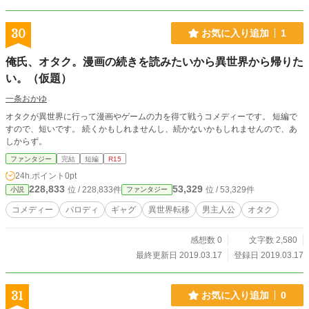
30
お気に入り追加
1
俺氏、オタク。漫画の続きを読みたいから異世界から帰りた
い。（仮題）
一条おかゆ
オタクが異世界に行って漫画やゲームの力を得て戦うコメディーです。 短編で
すので、短いです。 続くかもしれませんし、続かないかもしれませんので、あ
しからず。
ファンタジー
完結
短編
R15
24h.ポイント
0pt
228,833
53,329
位 / 228,833件
位 / 53,329件
小説
ファンタジー
コメディー
パロディ
ギャグ
異世界転移
男主人公
オタク
感想数 0
文字数 2,580
最終更新日 2019.03.17
登録日 2019.03.17
31
お気に入り追加
0