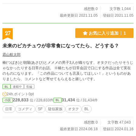
感想数 0
文字数 1,044
最終更新日 2021.11.05
登録日 2021.11.05
27
お気に入り追加
1
未来のピカチュウが非常食になってたら、どうする？
霜山航太郎
椿(つばき)と朝陽(あさひ)とメメメの男子3人が織りなす、オタクだったりそうじ
ゃなかったりする日常のお話。 ※椿たちが日常会話で口にする作品は全て実在
のものになります。 「この作品についても言及してほしい！」というものがあ
りましたら、コメントなど寄せてもらえると嬉しいです。
BL
連載中
長編
24h.ポイント
0pt
228,833
31,434
位 / 228,833件
位 / 31,434件
小説
BL
日常
コメディ
SF
疑似家族
オタク
BL
感想数 0
文字数 47,043
最終更新日 2024.06.18
登録日 2024.01.16