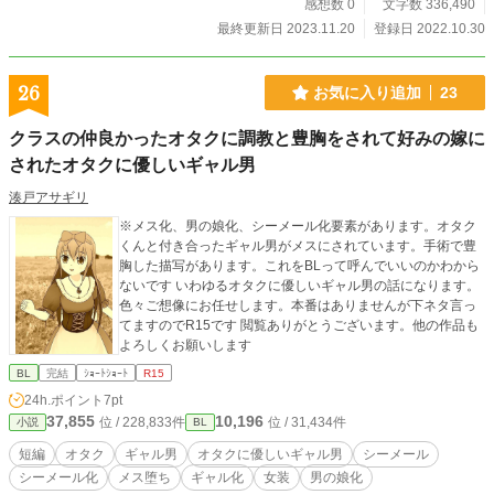
感想数 0
文字数 336,490
最終更新日 2023.11.20
登録日 2022.10.30
26
お気に入り追加
23
クラスの仲良かったオタクに調教と豊胸をされて好みの嫁に
されたオタクに優しいギャル男
湊戸アサギリ
※メス化、男の娘化、シーメール化要素があります。オタク
くんと付き合ったギャル男がメスにされています。手術で豊
胸した描写があります。これをBLって呼んでいいのかわから
ないです いわゆるオタクに優しいギャル男の話になります。
色々ご想像にお任せします。本番はありませんが下ネタ言っ
てますのでR15です 閲覧ありがとうございます。他の作品も
よろしくお願いします
BL
完結
ｼｮｰﾄｼｮｰﾄ
R15
24h.ポイント
7pt
37,855
10,196
位 / 228,833件
位 / 31,434件
小説
BL
短編
オタク
ギャル男
オタクに優しいギャル男
シーメール
シーメール化
メス堕ち
ギャル化
女装
男の娘化