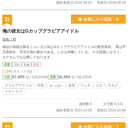
最終更新日 2019.09.02
登録日 2018.09.29
21
お気に入り追加
6
俺の彼女はGカップグラビアアイドル
湯島二雨
雑誌の表紙を飾るくらい大人気なGカップグラビアアイドルの星宮朱莉。 実は平
凡高校生、平沼大地の彼女である。しかも同棲している。 ※小説家になろう、
カクヨムでも公開しております。
恋愛
完結
短編
R15
24h.ポイント
7pt
37,855
16,454
位 / 228,833件
位 / 66,375件
小説
恋愛
グラビアアイドル
巨乳
おっぱい
血管
フェチ
エロ
オタク
イチャラブ
感想数 0
文字数 6,141
最終更新日 2024.10.08
登録日 2024.10.08
22
お気に入り追加
1