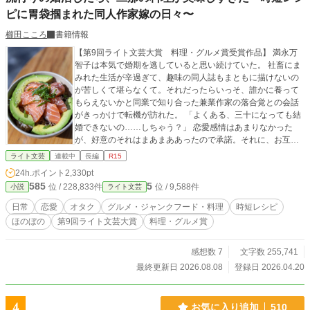
ピに胃袋掴まれた同人作家嫁の日々〜
櫛田こころ
書籍情報
【第9回ライト文芸大賞 料理・グルメ賞受賞作品】 満永万
智子は本気で婚期を逃していると思い続けていた。 社畜にま
みれた生活が辛過ぎて、趣味の同人誌もまともに描けないの
が苦しくて堪らなくて。それだったらいっそ、誰かに養って
もらえないかと同業で知り合った兼業作家の落合覚との会話
がきっかけで転機が訪れた。 「よくある、三十になっても結
婚できないの……しちゃう？」 恋愛感情はあまりなかった
が、好意のそれはまあまああったので承諾。それに、お互い
の仕事ジャンルには理解があったので同棲以上に同居するの
ライト文芸
連載中
長編
R15
は問題ナッシング。 結婚式はせずに、リング購入以外は入籍
24h.ポイント
2,330pt
のみ……からの新婚生活。 ここからまさか、結婚してからの
585
5
位 / 228,833件
位 / 9,588件
小説
ライト文芸
『惚れ直し』生活になると思わないでいた。 兼業作家の夫が
作る時短レシピに胃袋だけでなく、心も鷲掴みになりそうな
日常
恋愛
オタク
グルメ・ジャンクフード・料理
時短レシピ
幸せ生活のはじまりはじまり。
ほのぼの
第9回ライト文芸大賞
料理・グルメ賞
感想数 7
文字数 255,741
最終更新日 2026.08.08
登録日 2026.04.20
4
お気に入り追加
510