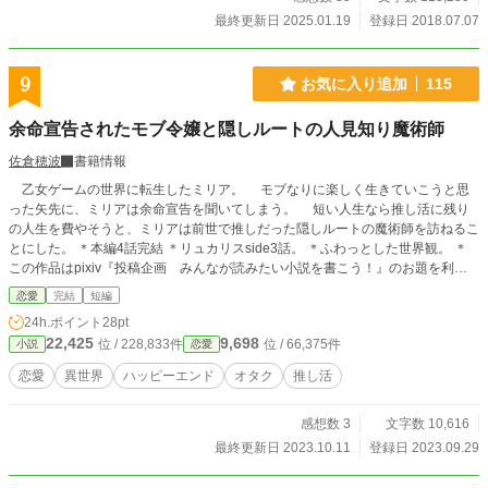
最終更新日 2025.01.19
登録日 2018.07.07
9
お気に入り追加
115
余命宣告されたモブ令嬢と隠しルートの人見知り魔術師
佐倉穂波
書籍情報
乙女ゲームの世界に転生したミリア。 モブなりに楽しく生きていこうと思
った矢先に、ミリアは余命宣告を聞いてしまう。 短い人生なら推し活に残り
の人生を費やそうと、ミリアは前世で推しだった隠しルートの魔術師を訪ねるこ
とにした。 ＊本編4話完結 ＊リュカリスside3話。 ＊ふわっとした世界観。 ＊
この作品はpixiv『投稿企画 みんなが読みたい小説を書こう！』のお題を利用
し創作したものです。 https://www.pixiv.net/novel/contest/yomitainovel
恋愛
完結
短編
24h.ポイント
28pt
22,425
9,698
位 / 228,833件
位 / 66,375件
小説
恋愛
恋愛
異世界
ハッピーエンド
オタク
推し活
感想数 3
文字数 10,616
最終更新日 2023.10.11
登録日 2023.09.29