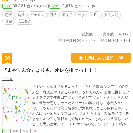
24h.ポイント
14pt
ありません。 ※番外編を随時更新中。
30,821
13,076
位 / 228,833件
位 / 66,375件
小説
恋愛
恋愛
結婚
イケメン
日常
腐女子
オタク
BL
女主人公
百合
底辺作家
感想数 3
文字数 614,006
最終更新日 2026.02.28
登録日 2019.01.01
16
お気に入り追加
89
『まやりん☆』よりも、オレを推せっ！！！
そらも
『まやりん☆まじかるんっ！！』という魔法少女アニメの主
人公・所沢まや（ところざわまや）ちゃんを 超絶に推してい
るオタク大学生園田すぐる（そのだすぐる）くんと、そんな
彼に何故か恋しちゃったアパートの隣に越してきた大学生
で、まやりん☆と同じ名前の所沢真哉（ところざわまや）く
んのはちゃめちゃラブコメ話♡ またもオタク攻めモノですみ
ませんw 今回も連載物（短編）のため、少しずつ投稿してい
こうと思います。 ※ R-18エロもので、♡（ハート）喘ぎ満
載です。 ※ 素敵な表紙は、pixiv小説用フリー素材にて、
BL
完結
短編
R18