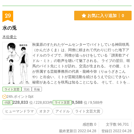
29
お気に入り追加
0
水の兎
木佐優士
秋葉原のすたれたゲームセンターでバイトしている神田咲馬
（かんださくま）は、同僚に頼まれて代わりに行った地下ア
イドルのライブで、同僚が追っかけをしている「讃美歌アイ
ドル・ミト」の歌声を聴いて魅了される。 ライブの翌日、咲
馬のバイト先にミトが訪れ、交流が生まれる。 その後、ミト
が所属する芸能事務所の代表・龍崎今弥（りゅうざきこん
や）と出会い、ミトが芸能活動を続けるうえで公にできない
秘密があることを咲馬は知ることになる。 そして、ミトをま
もるため咲馬は人生を賭けた決断をする――
ライト文芸
完結
長編
24h.ポイント
0pt
228,833
9,588
位 / 228,833件
位 / 9,588件
小説
ライト文芸
ヒューマンドラマ
オタク
アイドル
ライト文芸大賞
感想数 0
文字数 96,701
最終更新日 2022.04.28
登録日 2022.04.28