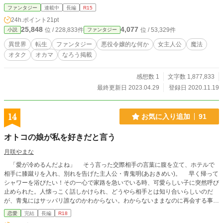
りページ ・「アスタッテ」って何？ 転生の目的は何？ を
ファンタジー
連載中
長編
R15
さくっと知りたい方は「65話」と「151話」をどうぞ 第一
24h.ポイント
21pt
章、怪しいお薬 十歳偏 ―完― ５年後に迎える学園生活
25,848
4,077
位 / 228,833件
位 / 53,329件
小説
ファンタジー
&悪役業に備えるべくアルベラは模索する。そんな中、10歳
時のヒーロー達と出会ったり、父の領地で売られている怪し
異世界
転生
ファンタジー
悪役令嬢的な何か
女主人公
魔法
げな薬の事を知ったり、町で恐れられてるファミリーと出会
オタク
オカマ
なろう掲載
ったり……。※少しずつ文章を修正中 第二章、水底に沈む
玉 十三歳偏 ―完― 高等学園入学まであと２年。アルベ
ラは行き倒れの奴隷の少年を見つける。それから少しして魔
感想数 1
文字数 1,877,833
族の奴隷も拾い……。 彼らの出会いとアルベラの悪役令嬢
最終更新日 2023.04.29
登録日 2020.11.19
としてのクエストが関わり何かが起きる？ 第三章、エイヴィ
の翼 前編 学園入学編 高等学園の入学前に、とある他人
種の少女と出会ったアルベラ。少女にもらった地図が切っ掛
14
お気に入り追加
91
けで、学園一度目の長期休暇は十日前後の冒険に出ること
に。 ヒロインやヒーローとも新たに出会い、自分を転生さ
オトコの娘が私を好きだと言う
せた少年とも再会し、アルベラの悪役業も本番に。彼女の賑
やかで慌ただし学園生活が始まる。 第三章、エイヴィの翼
月咲やまな
後編 一年生長期休暇と冒険編 学園入学後の初の長期休
「愛が冷めるんだよね」 そう言った交際相手の言葉に腹を立て、ホテルで
暇。入学前に出会った他人種の少女の里観光を口実に、手に
相手に膝蹴りを入れ、別れを告げた主人公・青鬼明(あおきめい)。 早く帰って
入れた地図を辿りお宝探しへ。その先でアルベラ達一行はダ
シャワーを浴びたい！その一心で家路を急いでいる時、可愛らしい子に突然呼び
ークエルフの双子の企てに巻き込まれる事に。
止められた。人懐っこく話しかけられ、どうやら相手とは知り合いらしいのだ
が、青鬼にはサッパリ誰なのかわからない。わからないままなのに再会する事を
約束させられ、名前を訊く間も無いまま、脱兎の如く逃げられてしまった。
恋愛
完結
長編
R18
「誰なんだ？一体……」 一晩頭を悩ませたが思い当たらず、誰かもわからぬ