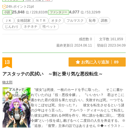
24h.ポイント
21pt
25,848
4,077
位 / 228,833件
位 / 53,329件
小説
ファンタジー
ＪＫ
女格闘家
ＮＴＲ
オタク
フルマスク
恥辱
調教
じんわり
ネチネチ
性ペット
感想数 0
文字数 161,859
最終更新日 2024.06.11
登録日 2023.04.09
13
お気に入り追加
89
アスタッテの尻拭い ～割と乗り気な悪役転生～
物太郎
“彼女”は死後、一枚のカードを手に取った。 そこに書か
れていたのは「役：悪役令嬢」。 『いいかい？ 君はそこに
書かれた君の役目を果たせばいい。失敗すれば死。一つでも
取りこぼせば死。分かった？』 彼女を転生させるという謎
の少年はそう言った。 アルベラ・ディオールとして転生し
た彼女は時に頼れる仲間を作り、時に誰かを敵に回し、“悪役
令嬢”という役を成し遂げるべく二度目の人生を奔走する。 ※
「追放」「復讐」主体の話ではありません ※◆＝イラストあ