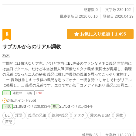
生成にて使用。）
感想数 0
文字数 239,102
最終更新日 2026.06.16
登録日 2026.04.29
8
お気に入り追加
1,495
サブカルからのリアル調教
柄木
世間的には快活なリア充。だけど本当はBL声優のファンなＭネコ義兄 世間的に
は無口でクール。だけど本当は新人BL声優なＳタチ義弟 親同士が再婚し、義理
の兄弟になった二人の秘密 義兄は推し声優似の義弟を思ってこっそり変態オナ
ニー 義弟は推しキャラ似の義兄を思ってオナニー覗き見中 しかしそれがリアル
に発展し…… 義理の兄弟です。エロですが若干コメディもあり 義兄は自慰ニス
ト、義弟は家庭内ストーカーの、愛のあるSMです あと義弟はオタクです 1000
BL
連載中
長編
R18
～1500文字くらいで連載 ※淫語、直接表現、道具オナニー、道具責め、言葉責
24h.ポイント
85pt
め、コスプレ、メス豚呼び、野外調教などを含みます。 苦手な方はご注意
11,983
2,753
位 / 228,833件
位 / 31,434件
小説
BL
BL
淫語
義理の兄弟
義弟×義兄
オタク
愛のあるSM
調教
変態
感想数 35
文字数 113,230