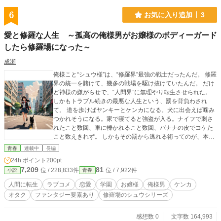
6
お気に入り追加
3
愛と修羅な人生 ～孤高の俺様男がお嬢様のボディーガード
したら修羅場になった～
成瀬
俺様こと“シュウ様”は、“修羅界”最強の戦士だったんだ。 修羅
界の統一を賭けて、幾多の戦場を駆け抜けていたんだ。 だけ
ど神様の嫌がらせで、“人間界”に無理やり転生させられた。
しかもトラブル続きの最悪な人生という、罰を背負わされ
て。 道を歩けばヤンキーとケンカになる。犬に出会えば噛み
つかれそうになる。家で寝てると強盗が入る。ナイフで刺さ
れたこと数回、車に轢かれること数回、バナナの皮でコケた
こと数えきれず。 しかもその罰から逃れる術ってのが、本当
の愛の意味を知ること。 マジでふざけんなっての。俺様は人
青春
連載中
長編
間の人生なんてちっとも興味はないんだ。 そして同じくら
24h.ポイント
200pt
い、女にも興味はない。 それなのにバイト先のコンビニに強
7,209
81
位 / 228,833件
位 / 7,922件
小説
青春
盗が襲撃してきて、何故か転校生のボディーガードを引き受
ける羽目に。 その転校生ってのがお嬢様の“マリア”。日本屈
人間に転生
ラブコメ
恋愛
学園
お嬢様
俺様男
ケンカ
指の大企業のひとり娘だ。 このマリア、同じ高校に通ってる
オタク
ファンタジー要素あり
修羅場のシュウシリーズ
んだが、その美貌から多くの男たちを魅了するほどの人気ぶ
り。 そのせいで俺様、益々トラブルに巻き込まれていく羽目
に。 ファンたちの嫌がらせにあったり、ストリートチームの
感想数 0
文字数 164,993