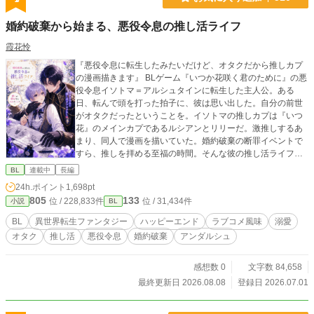
婚約破棄から始まる、悪役令息の推し活ライフ
霞花怜
『悪役令息に転生したみたいだけど、オタクだから推しカプ
の漫画描きます』 BLゲーム『いつか花咲く君のために』の悪
役令息イソトマ＝アルシュタインに転生した主人公。ある
日、転んで頭を打った拍子に、彼は思い出した。自分の前世
がオタクだったということを。イソトマの推しカプは『いつ
花』のメインカプであるルシアンとリリーだ。激推しするあ
まり、同人で漫画を描いていた。婚約破棄の断罪イベントで
すら、推しを拝める至福の時間。そんな彼の推し活ライフ
は、まさに婚約破棄から始まる。推しを愛でるため、イソト
BL
連載中
長編
マは円満な婚約解消を試みる。現実に打ちひしがれながら
24h.ポイント
1,698pt
も、オタク仲間のアルエと漫画を描く楽しい日々を満喫中。
805
133
位 / 228,833件
位 / 31,434件
小説
BL
推しキャラである護衛騎士のディルクとも、何となく仲良く
なれて、楽しくなってきた。なのに、ゲーム主人公のリリー
BL
異世界転生ファンタジー
ハッピーエンド
ラブコメ風味
溺愛
の様子が、おかしくて……。どうしてみんな、ゲームと違う
オタク
推し活
悪役令息
婚約破棄
アンダルシュ
の！ オタク令息が推しを愛でながら漫画を描き、自分の恋
も実らせちゃう、推し活ラブコメBL。 ※表紙はAI、本文は人
間（作者）が書いています。
感想数 0
文字数 84,658
最終更新日 2026.08.08
登録日 2026.07.01