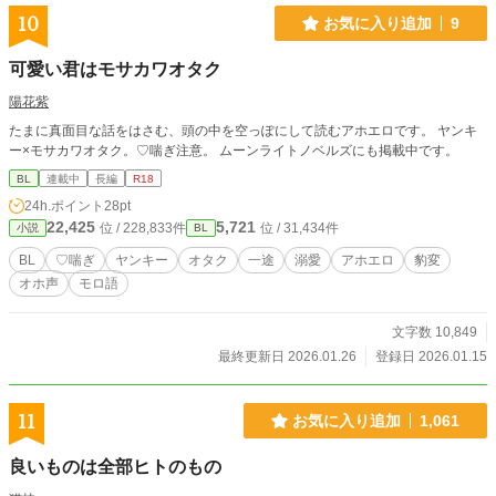
10
お気に入り追加
9
可愛い君はモサカワオタク
陽花紫
たまに真面目な話をはさむ、頭の中を空っぽにして読むアホエロです。 ヤンキ
ー×モサカワオタク。♡喘ぎ注意。 ムーンライトノベルズにも掲載中です。
BL
連載中
長編
R18
24h.ポイント
28pt
22,425
5,721
位 / 228,833件
位 / 31,434件
小説
BL
BL
♡喘ぎ
ヤンキー
オタク
一途
溺愛
アホエロ
豹変
オホ声
モロ語
文字数 10,849
最終更新日 2026.01.26
登録日 2026.01.15
11
お気に入り追加
1,061
良いものは全部ヒトのもの