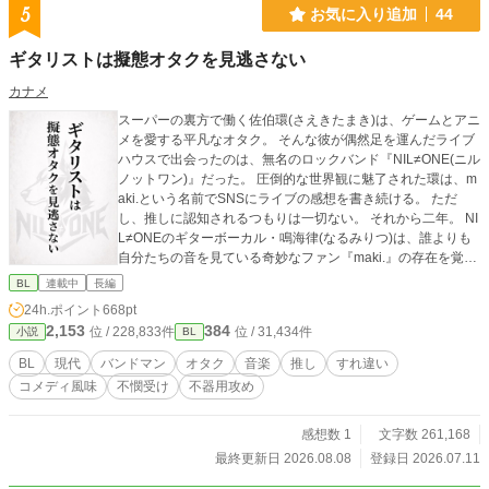
5
お気に入り追加
44
ギタリストは擬態オタクを見逃さない
カナメ
スーパーの裏方で働く佐伯環(さえきたまき)は、ゲームとアニ
メを愛する平凡なオタク。 そんな彼が偶然足を運んだライブ
ハウスで出会ったのは、無名のロックバンド『NIL≠ONE(ニル
ノットワン)』だった。 圧倒的な世界観に魅了された環は、m
aki.という名前でSNSにライブの感想を書き続ける。 ただ
し、推しに認知されるつもりは一切ない。 それから二年。 NI
L≠ONEのギターボーカル・鳴海律(なるみりつ)は、誰よりも
自分たちの音を見ている奇妙なファン『maki.』の存在を覚え
ていた。 そして偶然出会った一人の男の言葉に、聞き覚えな
BL
連載中
長編
らぬ“見覚え”を感じる。 「……お前か」 推しにだけは見つか
24h.ポイント
668pt
りたくない擬態オタクと、二年間その言葉を読んでいたギタ
2,153
384
位 / 228,833件
位 / 31,434件
小説
BL
リスト。 見つけたところから始まる、ギタリスト×古参オタ
クのBL。 ※登場人物は全員成人です。 ※音楽・ライブハウ
BL
現代
バンドマン
オタク
音楽
推し
すれ違い
ス等に関する描写は創作上の表現を含みます。
コメディ風味
不憫受け
不器用攻め
感想数 1
文字数 261,168
最終更新日 2026.08.08
登録日 2026.07.11