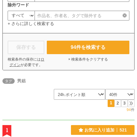
除外ワード
+ さらに詳しく検索する
保存する
94
件を検索する
検索条件の保存には
ロ
× 検索条件をクリアする
グイン
が必要です。
男娼
タグ
1
2
3
94
件
1
お気に入り追加
521