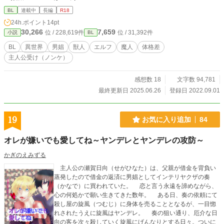
BL
連載中
長編
R18
24h.ポイント
14pt
30,266
7,659
位 / 228,619件
位 / 31,392件
小説
BL
BL
異世界
男娼
獣人
エルフ
魔人
体格差
主人公受け（ノンケ）
感想数 18
文字数 94,781
最終更新日 2025.06.26
登録日 2022.09.01
19
お気に入り追加
84
オレが嫌いでも愛してね～ヤンデレとヤンデレの攻防～
かぎのえみずる
主人公の瀬賀日向（せがひなた）は、父親が借金を背負い
蒸発したので借金の返済に男娼としてインテリヤクザの奏
（かなで）に買われていた。 恋と言う永遠を諦めながら、
心の何処かで願い生きてきた数年。 ある日、奏の依頼にて
殺し屋の旋風（つむじ）に身体を売ることとなるが、一目惚
れされたうえに旋風はヤンデレ。 奏の狙い通り、厄介な日
向の客を次々殺していく旋風にげんなりとする日々。ついに