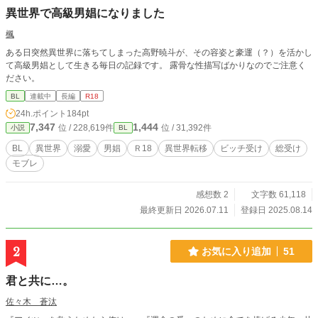
異世界で高級男娼になりました
楓
ある日突然異世界に落ちてしまった高野暁斗が、その容姿と豪運（？）を活かし
て高級男娼として生きる毎日の記録です。 露骨な性描写ばかりなのでご注意く
ださい。
BL
連載中
長編
R18
24h.ポイント
184pt
7,347
1,444
位 / 228,619件
位 / 31,392件
小説
BL
BL
異世界
溺愛
男娼
Ｒ18
異世界転移
ビッチ受け
総受け
モブレ
感想数 2
文字数 61,118
最終更新日 2026.07.11
登録日 2025.08.14
2
お気に入り追加
51
君と共に…。
佐々木 蒼汰