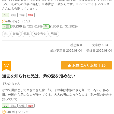
って、初めての仕事に臨む。※本番は13歳からです。※ムーンライトノベルズ
さんにも公開しています。
BL
完結
短編
R18
24h.ポイント
14pt
30,266
7,659
位 / 228,619件
位 / 31,392件
小説
BL
BL
短編
遊郭
処女喪失
男娼
感想数 0
文字数 6,131
最終更新日 2025.08.04
登録日 2025.08.04
27
お気に入り追加
25
過去を知られた兄は、弟の愛を拒めない
すいかちゃん
かつて男娼として生きてきた聡一郎。その事は家族にさえ言っていない。ある
日。外国から弟の久人が帰ってくる。大人の男になった久人は、聡一郎の過去を
知っていて…。
BL
完結
短編
R18
24h.ポイント
7pt