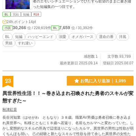
者のエモいシチュエーションでひたすら欲望のままに書き綴
った短編集の一つ目です。
BL
完結
短編
R18
24h.ポイント
14pt
30,266
7,659
位 / 228,619件
位 / 31,392件
小説
BL
BL
短編
ハッピーエンド
溺愛
オメガバース
運命の番
洋風
男娼
すれ違い
感想数 1
文字数 93,789
最終更新日 2025.09.14
登録日 2025.08.07
23
お気に入り追加
1,095
異世界性生活！！～巻き込まれ召喚された勇者のスキルが変
態すぎた～
秋津紅音
長谷河知業（はせがわ ともなり）３８歳、職業AV男優は勇者召喚に巻き込ま
れ異世界へ。転移とともに１８歳へ若返り、名前もカルマへと変わっていた。し
かし変態的なスキルの所為で辺境送りになったカルマ。異世界の男性は性欲が弱
くちんぽも弱い。 己の経験と新たなスキルで性欲を持て余した異世界の女性た