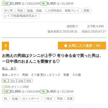
21,850
5,453
位 / 228,619件
位 / 31,392件
小説
BL
売り専
男娼
輪姦、強姦、二人同時責め、複数プレイ
調教
レイプ/強姦/輪姦表現あり
感想数 0
文字数 6,690
最終更新日 2025.08.31
登録日 2025.07.27
9
お気に入り追加
54
お抱えの男娼はクンニが上手♡ 有り余る金で買った男は、
一日中僕のおまんこを愛撫する♡
東山 庭子
攻め→カイン 男娼 ２７歳 受け→エリック 富豪 ３０歳
BL
完結
短編
R18
24h.ポイント
28pt
21,850
5,453
位 / 228,619件
位 / 31,392件
小説
BL
BL
短編
カントボーイ
♡喘ぎ
男娼
富豪