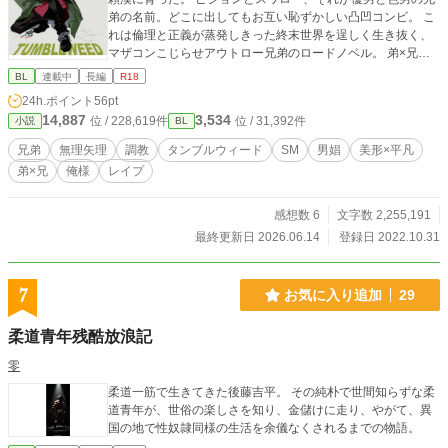
弟の名前。どこに出してもお互い恥ずかしい凸凹コンビ。 こ
れは倫理と正義が蒸発しきった終末世界を逞しく生き抜く、
マザコンこじらせアウトロー兄弟のロードノベル。 弟×兄、
無理矢理、強姦、SM、調教、リバ。暴力・残酷描写あり。男
BL
連載中
長編
R18
女の濡れ場も出てくるので苦手な方は注意。pixivにも掲載済
24h.ポイント
56pt
み。 表紙は能戸様（@JUNKTOKAREV）にお願いしました。
14,887
3,534
位 / 228,619件
位 / 31,392件
小説
BL
兄弟
無理矢理
調教
タンブルウィード
SM
男娼
美形×平凡
弟×兄
俺様
レイプ
感想数 6
文字数 2,255,191
最終更新日 2026.06.14
登録日 2022.10.31
7
お気に入り追加
29
柔道青年残酷放浪記
零
柔道一筋で生きてきた後藤吉平。 その純朴で世間知らずな柔
道青年が、世俗の楽しさを知り、金儲けに走り、やがて、異
国の地で性奴隷同様の生活を余儀なくされるまでの物語。