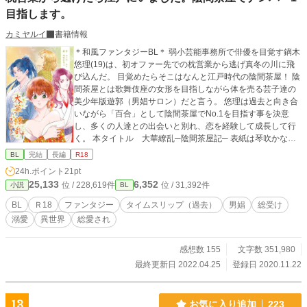
目指します。
カミヤルイ
書籍情報
＊和風ファンタジーBL＊ 弱小芸能事務所で俳優を目覚す鏑木
悠理(19)は、初オファー先での枕営業から逃げ真冬の川に飛
び込んだ。 目覚めたらそこはなんと江戸時代の陰間茶屋！ 陰
間茶屋とは歌舞伎座の女形を目指しながら体を売る芸子達の
美少年版遊郭（男娼サロン）だと言う。 悠理は過去と向き合
いながら「百合」として陰間茶屋でNo.1を目指す事を決意
し、多くの人達との出会いと別れ、恋を経験して成長して行
く。 本タイトル 大華繚乱─陰間茶屋記─ 表紙は琴吹かなこ
様 https://www.pixiv.net/users/60870820 ＊江戸時代の陰間茶
BL
完結
長編
R18
屋について下調べはしていますが、作品を円滑に進めるに当
24h.ポイント
21pt
たり史実と異なる部分は多数あり、場所や年号も空想の物と
25,133
6,352
位 / 228,619件
位 / 31,392件
小説
BL
なっています。 異世界ファンタジー物としてお楽しみ下さい
ますようお願い致します。 史実をアドバイス下さるのは大歓
BL
Ｒ18
ファンタジー
タイムスリップ（過去）
男娼
総受け
迎です。出来る範囲で後直し致します。
溺愛
異世界
総愛され
感想数 155
文字数 351,980
最終更新日 2022.04.25
登録日 2020.11.22
13
お気に入り追加
223