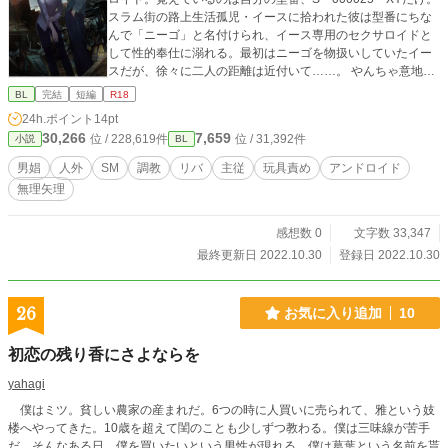
スラム街の路上生活孤児・イースに拾われた彼は型番にちな
んで「ニーゴ」と名付けられ、イース専用のセクサロイドと
して性的奉仕に溺れる。最初はニーゴを物扱いしていたイー
スだが、徐々に二人の距離は近付いて……。 やんちゃ意地っ
張り孤児攻め人間×淫乱ドM敬語受けセクサロイド （SF/鬼畜/
BL
完結
短編
R18
SМ/調教/凌辱/放置/射精管理/玩具/輪姦/強姦/人外/リバ/同居）
24h.ポイント
14pt
30,266
7,659
位 / 228,619件
位 / 31,392件
小説
BL
男娼
人外
SM
調教
リバ
主従
玩具責め
アンドロイド
無理矢理
感想数 0
文字数 33,347
最終更新日 2022.10.30
登録日 2022.10.30
26
お気に入り追加
10
初恋の残り香にさよならを
yahagi
僕はミツ。貧しい農家の産まれだ。6つの時に人買いに売られて、雅という妓
楼へやってきた。10歳を超えて閨のことも少しずつ教わる。僕は三味線が苦手
だ。そんなある日、僕を買いたいという男性が現れる。僕は葛葉という名前を貰