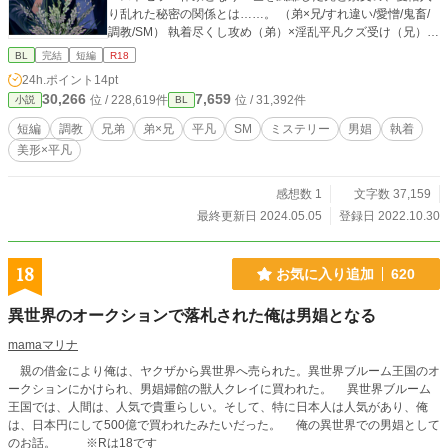
り乱れた秘密の関係とは……。 （弟×兄/すれ違い/愛憎/鬼畜/
調教/SМ） 執着尽くし攻め（弟）×淫乱平凡クズ受け（兄）
表紙：はこべ（@hakobera_105）様
BL
完結
短編
R18
24h.ポイント
14pt
30,266
7,659
位 / 228,619件
位 / 31,392件
小説
BL
短編
調教
兄弟
弟×兄
平凡
SM
ミステリー
男娼
執着
美形×平凡
感想数 1
文字数 37,159
最終更新日 2024.05.05
登録日 2022.10.30
18
お気に入り追加
620
異世界のオークションで落札された俺は男娼となる
mamaマリナ
親の借金により俺は、ヤクザから異世界へ売られた。異世界ブルーム王国のオ
ークションにかけられ、男娼婦館の獣人クレイに買われた。 異世界ブルーム
王国では、人間は、人気で貴重らしい。そして、特に日本人は人気があり、俺
は、日本円にして500億で買われたみたいだった。 俺の異世界での男娼として
のお話。 ※Rは18です