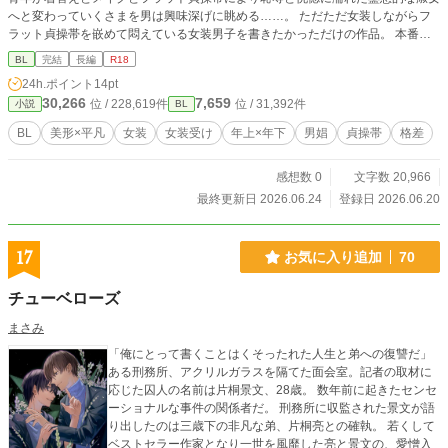
へと変わっていくさまを男は興味深げに眺める……。 ただただ女装しながらフ
ラット貞操帯を嵌めて悶えている女装男子を書きたかっただけの作品。 本番な
し、女装とフラット貞操帯重点。 ※本作はノクターンノベルとpixivで掲載して
BL
完結
長編
R18
いる作品をアルファポリスように修正した作品です。
24h.ポイント
14pt
30,266
7,659
位 / 228,619件
位 / 31,392件
小説
BL
BL
美形×平凡
女装
女装受け
年上×年下
男娼
貞操帯
格差
感想数 0
文字数 20,966
最終更新日 2026.06.24
登録日 2026.06.20
17
お気に入り追加
70
チューベローズ
まさみ
「俺にとって書くことはくそったれた人生と弟への復讐だ」
ある刑務所、アクリルガラスを隔てた面会室。記者の取材に
応じた囚人の名前は片桐景文、28歳。 数年前に起きたセンセ
ーショナルな事件の関係者だ。 刑務所に収監された景文が語
り出したのは三歳下の非凡な弟、片桐亮との確執。 若くして
ベストセラー作家となり一世を風靡した亮と景文の、愛憎入