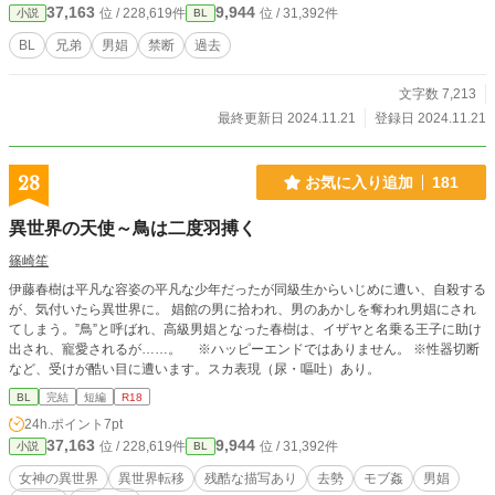
37,163
9,944
位 / 228,619件
位 / 31,392件
小説
BL
BL
兄弟
男娼
禁断
過去
文字数 7,213
最終更新日 2024.11.21
登録日 2024.11.21
28
お気に入り追加
181
異世界の天使～鳥は二度羽搏く
篠崎笙
伊藤春樹は平凡な容姿の平凡な少年だったが同級生からいじめに遭い、自殺する
が、気付いたら異世界に。 娼館の男に拾われ、男のあかしを奪われ男娼にされ
てしまう。”鳥”と呼ばれ、高級男娼となった春樹は、イザヤと名乗る王子に助け
出され、寵愛されるが……。 ※ハッピーエンドではありません。 ※性器切断
など、受けが酷い目に遭います。スカ表現（尿・嘔吐）あり。
BL
完結
短編
R18
24h.ポイント
7pt
37,163
9,944
位 / 228,619件
位 / 31,392件
小説
BL
女神の異世界
異世界転移
残酷な描写あり
去勢
モブ姦
男娼