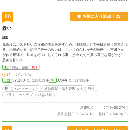
30
お気に入り追加
32
救い
ken
花森玲はホスト狂いの母親の借金を返すため、性奴隷として毎日男達に陵辱され
る。絶望的な日々の中で唯一の救いは、元いじめられっ子の転校生、吉田たかし
が作る爆弾で、世界を粉々にしてくれる事。 少年たちの真っ直ぐな恋がやがて
悲劇を招いて…
BL
完結
短編
R18
24h.ポイント
7pt
37,163
9,944
位 / 228,619件
位 / 31,392件
小説
BL
BL
ハッピーエンド
虐待表現・暴力表現あり
男娼
プラトニックラブ
相思相愛
感想数 0
文字数 50,274
最終更新日 2024.04.18
登録日 2024.04.03