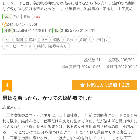
しまう。 そこは、美形の少年たちが痛みに耐えながら体を売り、逃げれば凄惨
な折檻が待ち受ける苦界だった──。 快楽責め、乳首責め、吊るし、山芋責め、
水責めなど、ハードな虐待やSMまがいの痛い描写あり。 失禁、尿舐めの描写は
BL
完結
長編
R18
ありますが、大スカはありません。 江戸時代の男娼版遊郭を舞台にした、成人
24h.ポイント
85pt
向けBL時代小説、約10万字の長編です。 上級武士の子として生まれ育った受け
11,586
2,635
位 / 228,619件
位 / 31,392件
小説
BL
が転落、性奴隷に落ちぶれる話ですが、ざまぁ要素ありのハッピーエンドです。
某所で掲載していたものを、加筆修正した改訂版です。 感想など反応をいただ
BL
陰間
遊郭
SM
調教
男娼
奴隷
江戸時代
けると励みになり、モチベ維持になります。 よろしくお願いします。 完結しま
ハッピーエンド
拷問、陵辱等有り
した。
感想数 21
文字数 108,703
最終更新日 2024.10.05
登録日 2022.09.13
4
お気に入り追加
215
男娼を買ったら、かつての婚約者でした
志熊みゅう
王宮魔術師エマ・カバネルは、三十歳独身。十年前に婚約者クロードに裏切ら
れて以来、結婚を捨て、仕事だけを支えに生きてきた。だが強すぎる魔力ゆえに
抑えきれない『欲』を抱える彼女は、ある晩女性専用娼館『秘密の園』を訪れ
る。 そこでかつて自分を傷つけたクロードによく似た男娼エリクと出会う。
甘い言葉と抱擁に癒やされ、エマは少しずつ心を許していく。 しかし王宮の