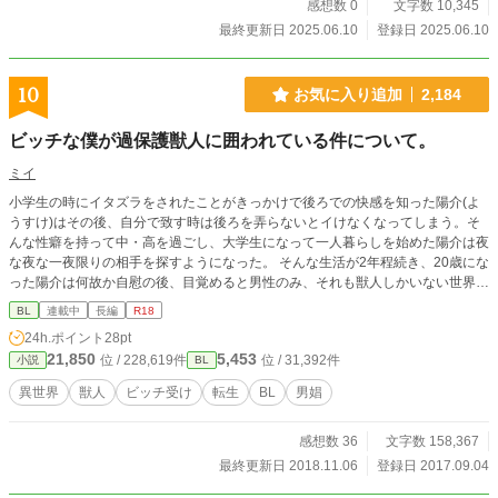
感想数 0
文字数 10,345
最終更新日 2025.06.10
登録日 2025.06.10
10
お気に入り追加
2,184
ビッチな僕が過保護獣人に囲われている件について。
ミイ
小学生の時にイタズラをされたことがきっかけで後ろでの快感を知った陽介(よ
うすけ)はその後、自分で致す時は後ろを弄らないとイけなくなってしまう。そ
んな性癖を持って中・高を過ごし、大学生になって一人暮らしを始めた陽介は夜
な夜な一夜限りの相手を探すようになった。 そんな生活が2年程続き、20歳にな
った陽介は何故か自慰の後、目覚めると男性のみ、それも獣人しかいない世界へ
異世界トリップしていた。 そこでは人間であるヒト科は絶滅危惧種で保護対
BL
連載中
長編
R18
象。運良く保護してくれた獣人は自分を大切にする余り一切触れようとはしな
24h.ポイント
28pt
い。 そんな中、自分を王家に保護してもらうと言い出してー…。 「僕の性欲は
21,850
5,453
位 / 228,619件
位 / 31,392件
小説
BL
どうなるの…！？」 そう思った陽介は王家に行かないために逃げることを計画
する。 ＊争いごとを好まないマイペース主人公。性的欲求には忠実です。 ＊主
異世界
獣人
ビッチ受け
転生
BL
男娼
人公が本命を見つけるまで複数と身体の関係を持ちます。苦手な方はご遠慮下さ
い。 ＊本編完結・番外編執筆中
感想数 36
文字数 158,367
最終更新日 2018.11.06
登録日 2017.09.04