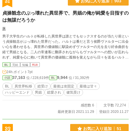
31
お気に入り追加
903
貞操観念のぶっ壊れた異世界で、男娼の俺が純愛を目指すの
は無謀だろうか
豚
男子大学生のハルトが転移した異世界は誰とでもセックスするのが当たり前とい
う貞操観念がぶっ壊れた世界だった。ハルトは番だと言う侯爵ヴァルターに出会
い心を通わせるも、異世界の価値観に馴染めずヴァルターの元を去り紆余曲折を
経て男娼となる。二人の常連客に翻弄されながらもヴァルターへの想いが忘れら
れず、純愛を心に抱いて異世界の価値観に孤独を覚えながら日々を送るハルトの
顛末。（それほどシリアスはなく、さくさく進みます） エロの習作として書い
BL
完結
短編
R18
てみました。最初から致してますし、予告なくそういうシーンが入ります。ご注
24h.ポイント
7pt
意ください。 主人公総受け総愛されで、複数人と致してますが、最後は一応一
37,163
9,944
位 / 228,619件
位 / 31,392件
小説
BL
人とくっつきます。 男性同士の結婚も普通に存在します。また、直接的な描写
はないですが、番においては男体妊娠もできる世界です。 全１８話。その後の
BL
異世界転移
総受け
最後は攻固定
最後は甘々
んびり番外編とかを書いていくかもしれません。 ※番外編では主人公の妊娠・
ハッピーエンド
男娼
総愛され
健気受け
出産に関する直接的な描写があります。苦手な方はご注意ください。
感想数 6
文字数 72,274
最終更新日 2021.11.29
登録日 2020.11.27
32
お気に入り追加
51