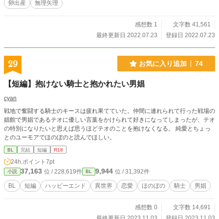
卵出産
無理矢理
感想数 1
文字数 41,561
最終更新日 2022.07.23
登録日 2022.07.23
29
お気に入り追加
74
【短編】抱けない騎士と抱かれたい男娼
cyan
戦地で奮闘する騎士のキースは疲れ果てていた。仲間に連れられて行った戦場の
娼館で男娼であるテオに優しい言葉をかけられて好きになってしまったが、テオ
の特別になりたいと思えば思うほどテオのことを抱けなくなる。 純愛とちょっ
とのユーモアでほのぼのと読んでほしい。
BL
完結
短編
R18
24h.ポイント
7pt
37,163
9,944
位 / 228,619件
位 / 31,392件
小説
BL
BL
短編
ハッピーエンド
異世界
恋愛
ほのぼの
騎士
男娼
感想数 0
文字数 14,691
最終更新日 2023.11.03
登録日 2023.11.03