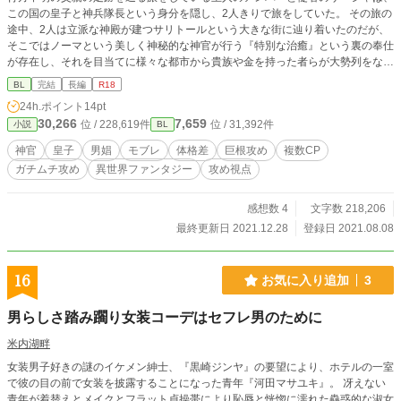
この国の皇子と神兵隊長という身分を隠し、2人きりで旅をしていた。 その旅の
途中、2人は立派な神殿が建つサリトールという大きな街に辿り着いたのだが、
そこではノーマという美しく神秘的な神官が行う『特別な治癒』という裏の奉仕
が存在し、それを目当てに様々な都市から貴族や金を持った者らが大勢列をなす
ほど訪れ、神殿に多額の寄付を落としていた。 多額の寄付を払うことで行われ
BL
完結
長編
R18
る『特別な治癒』という謎に包まれた奉仕活動。この街に漂う妙な雰囲気に、二
24h.ポイント
14pt
人は違和感を覚え、好奇心から神殿や街の秘密を探り始める。 途中アンバー
30,266
7,659
位 / 228,619件
位 / 31,392件
小説
BL
は、ディーと名乗る美しい少年神官と出会い心を奪われ、またサーシャは娼館で
1人の男娼と出会い、そして2人は、神殿で行われる特別な奉仕の謎を知ること
神官
皇子
男娼
モブレ
体格差
巨根攻め
複数CP
になる。 筋肉系褐色肌主人（皇子・弟）×美少年神官 筋肉系褐色肌巨根従者
ガチムチ攻め
異世界ファンタジー
攻め視点
（神兵隊長・兄）×ちょっと年のいった美青年男娼 受けのモブレ表現あり。主人
と従者の絡みやカップリング表現はありません。 2人は父親探しの旅をしていま
すが、物語の舞台である国は世襲王制ではないため、2人の父親は王族ではな
感想数 4
文字数 218,206
く、兄である親兵隊長も王族ではありません。 ※その他複数CPあり ※R18 予
最終更新日 2021.12.28
登録日 2021.08.08
告なく性的表現が入ることがあります。 他サイトでも掲載中です。
16
お気に入り追加
3
男らしさ踏み躙り女装コーデはセフレ男のために
米内湖畔
女装男子好きの謎のイケメン紳士、『黒崎ジンヤ』の要望により、ホテルの一室
で彼の目の前で女装を披露することになった青年『河田マサユキ』。 冴えない
青年が着替えとメイクとフラット貞操帯により恥辱と恍惚に濡れた蠱惑的な淑女