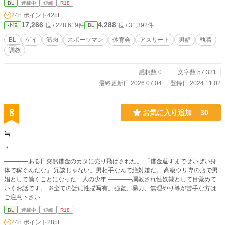
BL
連載中
短編
R18
24h.ポイント
42pt
17,266
4,288
位 / 228,619件
位 / 31,392件
小説
BL
BL
ゲイ
筋肉
スポーツマン
体育会
アスリート
男娼
執着
調教
感想数 0
文字数 57,331
最終更新日 2026.07.04
登録日 2024.11.02
8
お気に入り追加
30
≒
＊
――――ある日突然借金のカタに売り飛ばされた。 「借金返すまでせいぜい身
体で稼ぐんだな」 冗談じゃない。男相手なんて絶対嫌だ。 高級ウリ専の店で男
娼として働くことになった一人の少年 ――――調教され性奴隷として目覚めて
いくお話です。 ※全ての話に性描写有。強姦、暴力、無理やり等が苦手な方は
ご注意下さい
BL
連載中
短編
R18
24h.ポイント
28pt