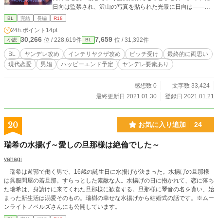
日向は監禁され、沢山の写真を貼られた光景に日向は――恍
惚とした。 ヤンデレ殺し屋×ヤンデレビッチがメイン。時
BL
完結
長編
R18
折、インテリヤクザ×ビッチです。 ※R-18作品です。基本は
24h.ポイント
14pt
ヤンデレ同士のエロですが、他の男と日向のエロシーンも突
30,266
7,659
位 / 228,619件
位 / 31,392件
小説
BL
発にでてくるのでご注意ください。 ※攻めが若干喘ぐことも
あります。
BL
ヤンデレ攻め
インテリヤクザ攻め
ビッチ受け
最終的に両思い
現代恋愛
男娼
ハッピーエンド予定
ヤンデレ要素あり
感想数 0
文字数 33,424
最終更新日 2021.01.30
登録日 2021.01.21
20
お気に入り追加
24
瑞希の水揚げ～愛しの旦那様は絶倫でした～
yahagi
瑞希は遊郭で働く男で、16歳の誕生日に水揚げが決まった。水揚げの旦那様
は呉服問屋の若旦那。すらっとした素敵な人。水揚げの日に抱かれて、恋に落ち
た瑞希は、身請けに来てくれた旦那様に歓喜する。旦那様に琴音の名を貰い、始
まった新生活は溺愛そのもの。瑞樹の幸せな水揚げから結婚式の話です。※ムー
ンライトノベルズさんにも公開しています。