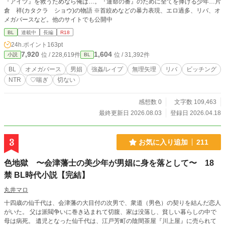
『アイツ』を救うためなら俺は…。『運命の番』のために全てを捧げる少年…片
倉 祥(カタクラ ショウ)の物語 ※首絞めなどの暴力表現、エロ過多、リバ、オ
メガバースなど。他のサイトでも公開中
BL
連載中
長編
R18
24h.ポイント
163pt
7,920
1,604
位 / 228,619件
位 / 31,392件
小説
BL
BL
オメガバース
男娼
強姦/レイプ
無理矢理
リバ
ビッチング
NTR
♡喘ぎ
切ない
感想数 0
文字数 109,463
最終更新日 2026.08.03
登録日 2026.04.18
3
お気に入り追加
211
色地獄 〜会津藩士の美少年が男娼に身を落として〜 18
禁 BL時代小説【完結】
丸井マロ
十四歳の仙千代は、会津藩の大目付の次男で、衆道（男色）の契りを結んだ恋人
がいた。 父は派閥争いに巻き込まれて切腹、家は没落し、貧しい暮らしの中で
母は病死。 遺児となった仙千代は、江戸芳町の陰間茶屋『川上屋』に売られて