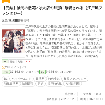
【完結】陰間の散花♂は大店の旦那に溺愛される【江戸風フ
ァンタジー】
月歌(ﾂｷｳﾀ)
書籍情報
江戸時代風の上方の花街に陰間茶屋がありまして。屋号は
『蔦屋』。春を売る陰間たちが男客の指名を待っている。 蕾
める花（11〜14歳） 盛りの花（15〜18歳） 散る花 （19〜
22歳） そこにおります散花さん（琴風）は、陰間界隈では年
増の22歳。陰間茶屋で最年長の琴風は、皆から『散花さん』
と呼ばれるように。 引退目前の散花の元に、水揚げの話が舞
い込む。相手は『桔梗屋』の若旦那。散花の姉で遊女の『菊
乃』を水揚げ直前に亡くした呉服屋の旦那が、弟の散花を代
わりに水揚げするという。 どうする、散花？ ☆散花シリーズ
BL
完結
短編
R18
和風ファンタジーの設定のみ共通です。
24h.ポイント
7pt
37,163
9,944
位 / 228,619件
位 / 31,392件
小説
BL
BL
ハッピーエンド
異世界
時代小説
和風ファンタジー
和風異世界
陰間茶屋
男娼
江戸時代風
AI補助利用
感想数 0
文字数 18,093
最終更新日 2023.10.25
登録日 2023.10.11