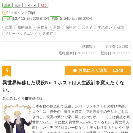
政争に巻き込まれ、唯一生きがいになっていた仕事にも裏切られた彼女は、王都
恋愛
完結
ｼｮｰﾄｼｮｰﾄ
R15
からの逃亡を決意する。せめてもの感謝にエリクを身請けし、自由を与えたはず
24h.ポイント
78pt
が、彼はエマを追って現れる。 そしてその正体は、十年前に彼女を捨てたク
12,413
5,545
位 / 228,619件
位 / 66,320件
小説
恋愛
ロード本人で――。裏切りと後悔の果て、二人は失った愛と向き合う。
恋愛
婚約破棄
異世界
男娼
魔術師
元サヤ
すれ違い
破談
メリーバッドエンド
共依存
感想数 2
文字数 15,293
最終更新日 2026.05.06
登録日 2026.05.06
5
お気に入り追加
1,348
異世界転移した現役No.１ホストは人生設計を変えたくな
い。
みなみ ゆうき
書籍情報
日本有数の歓楽街で現役ナンバーワンホストとの呼び声高い
コウキは、自分の『誕生日営業』で過去最高の売り上げを叩
き出し、最高の気分で家に帰ったのだが。──そこは何故か異
世界だった。 年に数人異世界人がやってくるという異世界人
慣れした世界で特別扱い一切なし！ 男女比７対３という生態