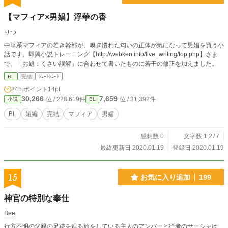
【マフィア×男娼】浮華の香
りつ
中華系マフィアの若き幹部が、嗅ぎ慣れた匂いの正体が気になって男娼を買う小
話です。即興小説トレーニング【http://webken.info/live_writing/top.php】さま
で、「お題：くさい誤解」に合わせて書いたものに若干の修正を加えました。
BL
完結
ｼｮｰﾄｼｮｰﾄ
24h.ポイント
14pt
30,266
7,659
位 / 228,619件
位 / 31,392件
小説
BL
BL
短編
完結
マフィア
男娼
感想数 0
文字数 1,277
最終更新日 2020.01.19
登録日 2020.01.19
15
お気に入り追加
199
神官の特別な奉仕
Bee
行方不明の父親の足跡を辿る旅をしている主人のアンバーと従者のサーシャは、