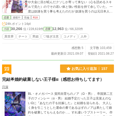
や大金に目が眩んだクソしか寄って来ない（心を読めるスキ
ルで見た）のでその若い体と強い性欲を持て余していた。 一
度は奴隷を買う事も考えたのだが 奴隷を買うのは元日本人の
薫子的にはハードルが高かった。 そしてある日ふと思う。 そ
恋愛
連載中
長編
R18
うだ風俗に行こうと この世界には女性向けの風俗も有るの
24h.ポイント
14pt
だ。それなら奴隷を買うよりはハードルが下がる。ワンナイ
30,266
12,963
位 / 228,619件
位 / 66,320件
小説
恋愛
トラブ性欲解消には丁度いい。 意気揚々と出掛けたが今すぐ
に空いているのは人気の無い男娼だけだった。 折角来たのに
異世界
チート
男娼
♡喘ぎ注意
コメディ
人外
帰るのもアレだからと好奇心からその男娼を指名してみると
蛇人と言う種族の年若い無口な青年で………。 ☆マークはガ
感想数 5
文字数 103,459
ッツリR18 エロ描写は下品です。 主人公はクソビッチで頭悪
いです。 人によっては不快になるかも知れません。ご了承く
最終更新日 2021.09.07
登録日 2021.08.27
ださい。 更新不定期です。かなりムラが有ります。ご了承く
ださい。 ムーンライトノベルズ様にも掲載しています。
22
お気に入り追加
157
完結🌟婚約破棄しない王子様α（感想お待ちしてます）
只深
BL・オメガバース 貧民街育ちのノア（Ω・男）、帝国第二王
子のフィンレー（α・男） 結婚予定だった王子は見覚えのな
いΩに『あなたの子を妊娠した』と結婚を迫られる。 大人し
く身を引こうとした運命の番であるはずのノアは果たして婚
約を破棄してもらえるのか…。すれ違いラブストーリー。 作