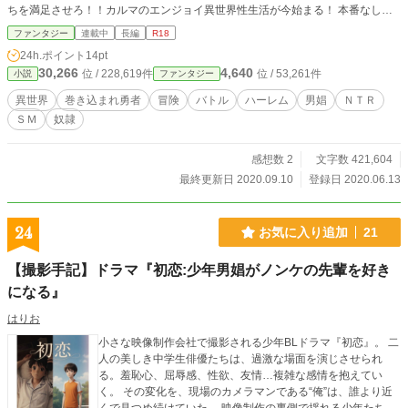
ちを満足させろ！！カルマのエンジョイ異世界性生活が今始まる！ 本番なしエ
ロ回は☆（ちょっとだけ本番ありも含む） 本番ありエロ回は♡ をつけてま
ファンタジー
連載中
長編
R18
す。
24h.ポイント
14pt
30,266
4,640
位 / 228,619件
位 / 53,261件
小説
ファンタジー
異世界
巻き込まれ勇者
冒険
バトル
ハーレム
男娼
ＮＴＲ
ＳＭ
奴隷
感想数 2
文字数 421,604
最終更新日 2020.09.10
登録日 2020.06.13
24
お気に入り追加
21
【撮影手記】ドラマ『初恋:少年男娼がノンケの先輩を好き
になる』
はりお
小さな映像制作会社で撮影される少年BLドラマ『初恋』。 二
人の美しき中学生俳優たちは、過激な場面を演じさせられ
る。羞恥心、屈辱感、性欲、友情…複雑な感情を抱えてい
く。 その変化を、現場のカメラマンである“俺”は、誰より近