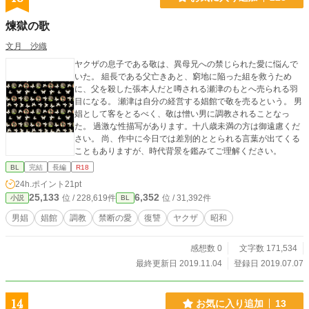
煉獄の歌
文月 沙織
ヤクザの息子である敬は、異母兄への禁じられた愛に悩んで
いた。 組長である父亡きあと、窮地に陥った組を救うため
に、父を殺した張本人だと噂される瀬津のもとへ売られる羽
目になる。 瀬津は自分の経営する娼館で敬を売るという。 男
娼として客をとるべく、敬は憎い男に調教されることなっ
た。 過激な性描写があります。十八歳未満の方は御遠慮くだ
さい。 尚、作中に今日では差別的ととられる言葉が出てくる
こともありますが、時代背景を鑑みてご理解ください。
BL
完結
長編
R18
24h.ポイント
21pt
25,133
6,352
位 / 228,619件
位 / 31,392件
小説
BL
男娼
娼館
調教
禁断の愛
復讐
ヤクザ
昭和
感想数 0
文字数 171,534
最終更新日 2019.11.04
登録日 2019.07.07
14
お気に入り追加
13