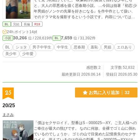
くで見つめ続けていた。 映像制作の裏側で揺れる少年たち
と、大人の罪悪感を描く思春期小説。 …今回は拙著『初恋:少
年男娼がノンケの先輩を好きになる』を作中作として扱い、
そのドラマ化を撮影するという小説です。内容についてはそ
ちらを読んでいなくてもわかるように書いているので、是非
BL
完結
長編
R18
関係なく読んでいただければと思います。 ※少年愛的な内容
24h.ポイント
14pt
や、少年の過激な描写もあるのでご注意ください。 かつては
30,266
7,659
位 / 228,619件
位 / 31,392件
小説
BL
実際に多く存在していた、少年たちを生々しく撮影した古き
映画やドラマたちにインスピレーションを貰いました。
BL
ショタ
男子中学生
中学生
思春期
羞恥
男娼
エロあり
美少年
少年愛
感想数 2
文字数 52,832
最終更新日 2026.06.14
登録日 2026.05.30
25
お気に入り追加
32
20/25
まさみ
「僕はセクサロイド。型番はS－000025―XY。ご主人様への
ご奉仕が最大の悦びです。 なのに何故、全裸でゴミ山に倒れ
ているのでしょうか」 ゴミの山で目覚めた記憶喪失のセクサ
ロイド。覚えているのは自分の型番、S－000025―XYだけ。