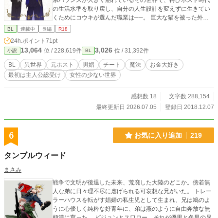
系バランスが大きく崩れているその世界で、再びホスト時代
の生活水準を取り戻し、自分の人生設計を変えずに生きてい
くためにコウキが選んだ職業は──。 巨大な猫を被った外面
の良い王子様風イケメン×お金大好き接客のプロ ※主人公の
BL
連載中
長編
R18
職業柄、ほぼ毎回何かしらの性的表現があります。 苦手な方
24h.ポイント
71pt
はご注意下さい！ ムーンライトノベルズ様にも同時投稿。
13,064
3,026
位 / 228,619件
位 / 31,392件
小説
BL
BL
異世界
元ホスト
男娼
チート
魔法
お金大好き
最初は主人公総受け
女性の少ない世界
感想数 18
文字数 288,154
最終更新日 2026.07.05
登録日 2018.12.07
6
お気に入り追加
219
タンブルウィード
まさみ
戦争で文明が後退した未来、荒廃した大陸のどこか。傍若無
人な弟に日々理不尽に虐げられる可哀想な兄がいた。 トレー
ラーハウスを転がす娼婦の私生児として生まれ、兄は鳩のよ
うに心優しく純粋な好青年に、弟は燕のように自由奔放な無
頼漢に育った。 ピジョンとスワロー、それが優男と色男の兄