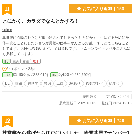
11
お気に入り追加
150
とにかく、カラダでなんとかする！
suima
異世界に召喚されたけど追い出されてしまった！ とにかく、生活するために身
体を売ることにしたショウが男娼の仕事をがんばるお話。 ずっとえっちなこと
してます。 相手は複数います。 ☆はR18です。 （ムーンライトノベルズさんに
も掲載しています）
BL
完結
短編
R18
24h.ポイント
28pt
21,850
5,453
位 / 228,619件
位 / 31,392件
小説
BL
BL
短編
異世界
男娼
エロ
3Pあり
複数プレイ
総受け
感想数 0
文字数 32,414
最終更新日 2025.01.05
登録日 2024.12.13
12
お気に入り追加
728
枕営業から逃げたら江戸にいました。陰間茶屋でナンバー1