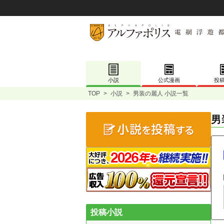
小説
公式漫画
投
TOP
>
小説
>
男装の麗人 小説一覧
男
投稿小説