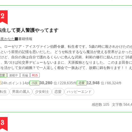
2
転生して要人警護やってます
七夜かなた
書籍情報
私、ローゼリア・アイスヴァイン伯爵令嬢、転生者です。5歳の時に殺されかけたの
巴という前世の記憶を思いだした。 どうせ転生するなら魔法が使える世界がよかっ
だけど、自分の身は自分で護れるくらいに色んな武術、剣術の修行に励んだけど 16
り、気づけば社交界デビューもないままに、天涯孤独となりました。 このまま田舎
術を活かして女の細腕？で一人逞しく都会で一旗あげて、故郷に錦を飾ります！！ 
は男装もします。 私これでも伯爵令嬢なんだけど、踊り子やったり用心棒やったり、今は王弟殿下のメイドとして警護して
恋愛
連載中
長編
R15
います。 恋愛要素入れたいですが、そこは緩く行きますのでよろしくお願いします
30,280
12,948
24h.ポイント
14pt
位 / 228,635件
位 / 66,324件
小説
恋愛
転生
男装の麗人
少女剣士
恋愛
ハッピーエンド
感想数 105
文字数 564,
3