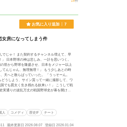
18
件
お気に入り追加
7
恋女房になってしまう件
んでじゃ！ また契約するチャンネル増えて、早
！」 日本野球の神は悲しみ、一計を思いつく。
国の世から野球を隆盛させ、日本をメジャー以上
してんじゃん、無理無理！」 もう少しあとの時
ち、天へと散らばっていった。 「うっそーん。
らどうしよう、サイン貰って一緒に撮影して、ワ
も図太く生き残れる奴来い！」 こうして戦
と史実通りの波乱万丈の戦国野球史が幕を開け
麗人
コメディ
歴史IF
チート
311
最終更新日 2026.08.07
登録日 2026.01.04