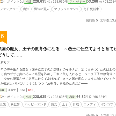
228,635
53,268
24h.ポイント
0pt
位 / 228,635件
位 / 53,268
小説
ファンタジー
ファンタジー
魔法
男装の麗人
マリッジロマンス
毎日更新中
感想数 5
文字数 13,
6
傾国の魔女、王子の教育係になる ～愚王に仕立てようと育て
どうして……
虎戸リア
千年の時を生きる魔女（国を亡ぼすのが趣味）のイルナが、次に目をつけたのは北の
る鴉のザザと共に巧みに経歴を詐称し王家に取り入れると、ジーク王子の教育係になった。 まだ幼いジークは次期
り、今から堕落させて愚王に仕立てあげれば、きっと国が面白いように滅びていくだ
分が魔女とバレないようにしつつ〝反教育〟を始めたのだが――
恋愛
連載中
長編
R15
228,635
66,324
24h.ポイント
0pt
位 / 228,635件
位 / 66,324件
小説
恋愛
恋愛
異世界
ハッピーエンド
魔女
王子
育成
コメディ
ポンコツ
感想数 0
文字数 13,