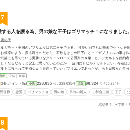
7
愛する人を護る為、男の娘な王子はゴリマッチョになりました。
白雪の雫
ベルガモット王国のガブリエルは第二王子である。 可愛い顔立ちに華奢で小さな身
てお姫様のように振る舞うのだから、家族をはじめ臣下にとってガブリエルの事は悩
で武芸にも秀でている男勝りなグリーンローズ公爵家の令嬢・ヒルデガルトを婚約者
らしくなるだろうと父王は思っていたのだが･･･皮肉にもヒルデガルトという存在は
ガルトに護られて平穏な日々を送っていたガブリエルであったが、ある日彼女が自分
ゴリマッチョとして──･･･。 果たしてガブリエルはヒルデガルトと結ばれるだろうか？ この話は『男の娘って華奢で女性ものの
恋愛
完結
短編
服が似合うし、どこからどう見ても女の子だわ。BLでは右側が固定となっているか
228,635
66,324
24h.ポイント
0pt
位 / 228,635件
位 / 66,324件
小説
恋愛
ぎた男の娘がゴリマッチョになったら？』という考えから生まれた話です。 ご都合主義でバックグラウンドなど深く考えずに書い
た、例によって例の如くゆるふわ設定です。
異世界
恋愛
ゴリマッチョ
男の娘
男装の麗人
ご都合主義
王子
感想数 1
文字数 4,
8