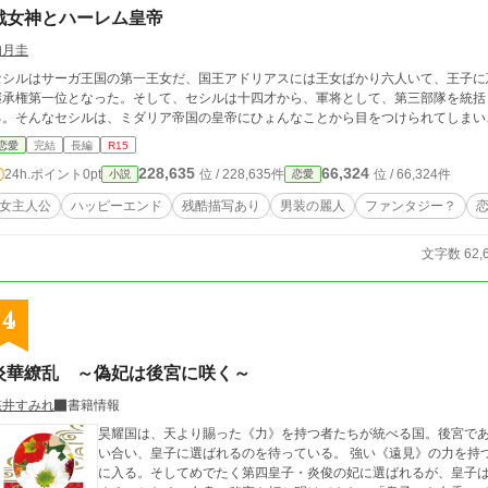
戦女神とハーレム皇帝
如月圭
セシルはサーガ王国の第一王女だ、国王アドリアスには王女ばかり六人いて、王子に
継承権第一位となった。そして、セシルは十四才から、軍将として、第三部隊を統括
る。そんなセシルは、ミダリア帝国の皇帝にひょんなことから目をつけられてしまい
恋愛
完結
長編
R15
228,635
66,324
24h.ポイント
0pt
位 / 228,635件
位 / 66,324件
小説
恋愛
女主人公
ハッピーエンド
残酷描写あり
男装の麗人
ファンタジー？
文字数 62,
4
炎華繚乱 ～偽妃は後宮に咲く～
悠井すみれ
書籍情報
昊耀国は、天より賜った《力》を持つ者たちが統べる国。後宮で
い合い、皇子に選ばれるのを待っている。 強い《遠見》の力を持
に入る。そしてめでたく第四皇子・炎俊の妃に選ばれるが、皇子