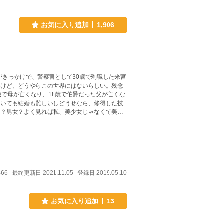
お気に入り追加
1,906
がきっかけで、警察官として30歳で殉職した来宮
たけど、どうやらこの世界にはないらしい。残念
歳で母が亡くなり、18歳で伯爵だった父が亡くな
にいても結婚も難しいしどうせなら、修得した技
え？男女？よく見れば私、美少女じゃなくて美少
。 設定の甘い所はご容赦を R15は念のため
466
最終更新日 2021.11.05
登録日 2019.05.10
お気に入り追加
13