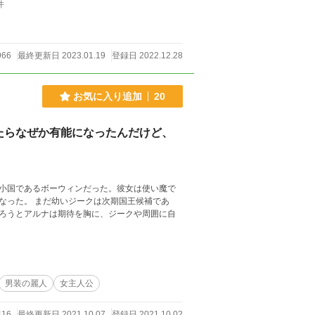
件
966
最終更新日 2023.01.19
登録日 2022.12.28
お気に入り追加
20
たらなぜか有能になったんだけど、
小国であるボーウィンだった。彼女は使い魔で
国王候補であ
ろうとアルナは期待を胸に、ジークや周囲に自
男装の麗人
女主人公
416
最終更新日 2021.10.07
登録日 2021.10.02