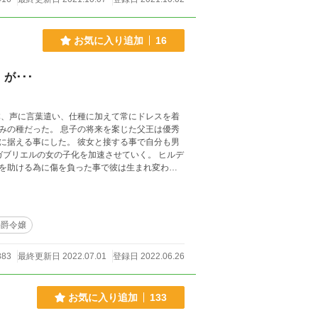
お気に入り追加
16
が･･･
体、声に言葉遣い、仕種に加えて常にドレスを着
みの種だった。 息子の将来を案じた父王は優秀
に据える事にした。 彼女と接する事で自分も男
ガブリエルの女の子化を加速させていく。 ヒルデ
を助ける為に傷を負った事で彼は生まれ変わ
らナニも小さく描かれているよな。第二次性徴が
公爵令嬢
883
最終更新日 2022.07.01
登録日 2022.06.26
お気に入り追加
133