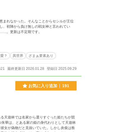
恵まれなかった。そんなことからセシルが王位
し、初陣から負け無しの戦女神と言われてい
……。更新は不定期です。
恋愛？
異世界
ざまぁ要素あり
621
最終更新日 2026.01.28
登録日 2025.09.29
お気に入り追加
191
ある天遊林では名家から選りすぐった姫たちが競
つ朱華は、とある家の姫の身代わりとして天遊林
は彼女が偽物だと見抜いていた。しかし炎俊は咎