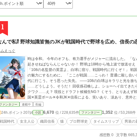
1
なんで私⁉ 野球知識皆無のJKが戦国時代で野球を広め、信長の
ハムえっぐ
時は令和。 今年のオフも、有力選手がメジャーに流出した。 「な
起きせねばならんじゃないか！ 野球は18時から地上波で放送せえ
「108の名監督の英霊よ、白球に宿り、戦国時代に行くぞ！」 戦
の魅力にするために。 「ここが戦国……こっわ！ 普通に殺し合い
代に行こう。そう思った矢先。 ――108の白球はキラリと光を放
……どうしよう。そうだ！ 回収係召喚しよ。ショーヘイ出てきた
クワク……え？ 現役とドラフト候補生NG？ くそう、とりあえず戦国で
国✕英霊ボール✕令和JK✕信長による、笑いあり、涙あり、意外
た。 真昼「ふざけんなクソ神」
ファンタジー
連載中
長編
6,670
1,352
24h.ポイント
207pt
位 / 228,635件
位 / 53,268件
小説
ファンタジー
戦国時代
女主人公
織田信長
猿
プロ野球史
タイムスリップ
男装の
感想数 0
文字数 665,