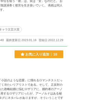
帝位を狙う「彼」は、実は「女」なのだと。 お
巻く後宮を生き抜いていく。 表紙は同人
です。
キャラ文芸大賞
440
最終更新日 2023.01.16
登録日 2022.12.29
お気に入り追加
10
「小説のような恋愛」に憧れるロマンチストだっ
どく冷たいリアリストである。そして、正反対の
反発するロザリアだったが、アーノルドはある秘
密を隠していた。 結婚から始める恋愛、マリッジロマンスです。 タグにネタバレがありますが、そういうことです