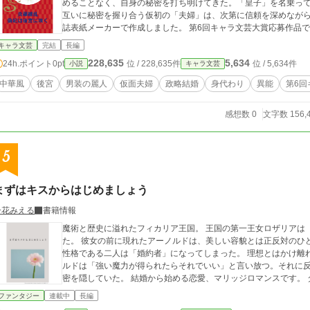
めることなく、自身の秘密を打ち明けてきた。「皇子」を名乗って
互いに秘密を握り合う仮初の「夫婦」は、次第に信頼を深めながら陰謀渦
誌表紙メーカーで作成しました。 第6回キャラ文芸大賞応募作品
キャラ文芸
完結
長編
228,635
5,634
24h.ポイント
0pt
位 / 228,635件
位 / 5,634件
小説
キャラ文芸
中華風
後宮
男装の麗人
仮面夫婦
政略結婚
身代わり
異能
第6回
感想数 0
文字数 156,
5
まずはキスからはじめましょう
一花みえる
書籍情報
魔術と歴史に溢れたフィカリア王国。 王国の第一王女ロザリアは
た。 彼女の前に現れたアーノルドは、美しい容貌とは正反対のひ
性格である二人は「婚約者」になってしまった。 理想とはかけ離れた政略結婚に悩むロザリアに、婚約者のアーノ
ルドは「強い魔力が得られたらそれでいい」と言い放つ。それに
ファンタジー
連載中
長編