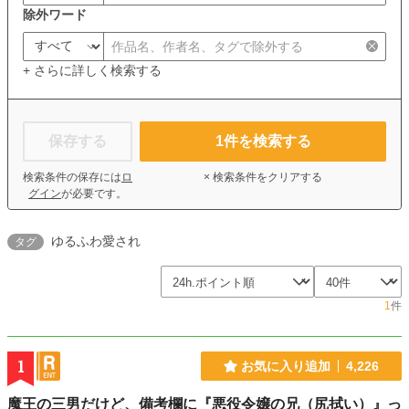
除外ワード
+ さらに詳しく検索する
保存する
1
件を検索する
検索条件の保存には
ロ
× 検索条件をクリアする
グイン
が必要です。
ゆるふわ愛され
タグ
1
件
1
お気に入り追加
4,226
魔王の三男だけど、備考欄に『悪役令嬢の兄（尻拭い）』っ