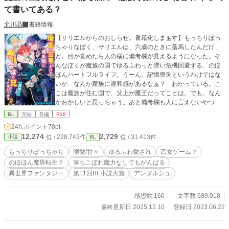
て書いてある？
北川晶
書籍情報
【サリエルからのおしらせ。書籍化しまぁす】もっちりぽっ
ちゃりなぼく、サリエルは、六歳のときに落馬したんだけ
ど。目が覚めたら人の横に備考欄が見えるようになった。そ
んなぼくが魔族の国でゆるふわっと漂い危機回避する、のほ
ほんハートフルライフ。うーん、記憶喪失というわけではな
いが、なんか家族に違和感があるなぁ？ わかっている。こ
こは魔族が住む国で、父上が魔王だってことは。でも、なん
かおかしいと思っちゃう。あと備考欄も人に言えないやつだ
よね？ ぼくの備考欄には『悪役令嬢の兄（尻拭い）』と書
BL
完結
長編
R18
いてあるけど…うん、死にかけるとか殺されかけるとか、い
24h.ポイント
78pt
ろいろあるけど。まぁいいや。 ぼくに優しくしてくれる超
12,274
2,729
位 / 228,743件
位 / 31,413件
小説
BL
絶美形の長兄、レオンハルト。ちょっと言葉のきつい次兄の
ラーディン。おそらく悪役令嬢で、ぼくが死にかかっても高
もっちりぽっちゃり
溺愛/甘々
ゆるふわ愛され
乙女ゲーム？
らかに笑う妹のディエンヌ。気の弱い異母弟のシュナイツ、
のほほん魔界転生？
落ちこぼれ魔力なしでもがんばる
という兄弟に囲まれた、もっちりなぼくの悪魔城ライフで
異世界ファンタジー
第11回BL小説大賞
アンダルシュ
す。 さらに、従兄弟のマルチェロやマリーベル、ラーディ
ンの護衛のファウスト、優秀な成績ですごいシュナイツのご
学友のエドガーという友達も巻き込んでのドタバタ魔王学園
感想数 160
文字数 689,018
乙女ゲームストーリーもあるよ。 え？ 乙女ゲーム？ なに
最終更新日 2025.12.10
登録日 2023.06.22
それ、美味しいの？ 第１１回BL小説大賞で、アンダルシュノ
ベルズb賞をいただきました。 さらに、２０２５年三月中旬