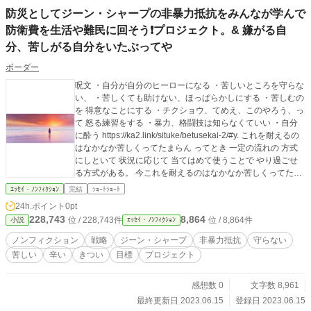
防災としてジーン・シャープの非暴力抵抗をみんなが学んで
防衛費を生活や難民に回そう❗プロジェクト。& 嫌がる自
分、苦しがる自分をいたぶってや
ボーダー
呪文 ・自分が自分のヒーローになる ・苦しいところを守らな
い、 ・苦しくても助けない、ほっぱらかしにする ・苦しむの
を 得意なことにする ・チクショウ、てめえ、このやろう、っ
て 怒る練習をする ・暴力、格闘技は知らなくていい ・自分
に酔う https://ka2.link/situke/betusekai-2/#y. これを耐えるの
はなかなか苦しくってたまらん ってとき 一定の流れの 方式
にしといて 状況に応じて 当てはめて使うことで やり過ごせ
る方式がある。 今これを耐えるのはなかなか苦しくってたま
らん ってとき やり過ごす方法を こういう流れでやり過ごす
ｴｯｾｲ・ﾉﾝﾌｨｸｼｮﾝ
完結
ｼｮｰﾄｼｮｰﾄ
っていう 一定の流れ、方式 にしといて 状況に応じて 当ては
24h.ポイント
0pt
めて使ってる。 暴力、事故、災害の現場で あれやこれや耐え
228,743
8,864
位 / 228,743件
位 / 8,864件
小説
ｴｯｾｲ・ﾉﾝﾌｨｸｼｮﾝ
るのが なかなか辛くってたまらん ってとき やり過ごす方法
を こういう流れでやり過ごす っていう 一定の流れ、方式に
ノンフィクション
戦略
ジーン・シャープ
非暴力抵抗
守らない
当てはめる 暴力、事故、災害の現場 という状況に 当てはめ
苦しい
辛い
きつい
目標
プロジェクト
て使うと ↓こうなる。 あとは任せた 戦略 自分の命 を守らな
い、 苦しい を助けない、ほっぱらかしにする って決めてみ
る こういうのを 得意なことにする 自分が自分のヒーローに
感想数 0
文字数 8,961
なる って 目標にしてみる。 そうすることで ・命がけを、正
最終更新日 2023.06.15
登録日 2023.06.15
当化しやすくする ・命がけを、納得しやすくする ・なんでこ