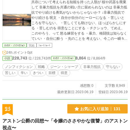
共存について考えられる知能を持った人類が 核や武器を廃棄
して 非暴力抵抗を共通の戦い方に留められないのは 非暴力抵
抗でやり続ける勇気がないからじゃないか？ ↓非暴力抵抗で
やり続ける 呪文 ・自分が自分のヒーローになる ・苦しいと
ころを守らない、 ・苦しくても助けない、ほっぱらかしにす
る ・苦しむのを 得意なことにする ・チクショウ、てめえ、
このやろう、って 怒る練習をする ・暴力、格闘技は知らなく
ていい ・自分に酔う ・先のことを 考えない、今この一瞬 http
s://ka2.link/situke/betusekai-2/#y. 被爆国として 馬鹿な戦争を
ｴｯｾｲ・ﾉﾝﾌｨｸｼｮﾝ
完結
ｼｮｰﾄｼｮｰﾄ
やらかした愚か者の国として 核を持たない 武器を持たない
24h.ポイント
0pt
非暴力抵抗を唯一の戦術にする 毎日イベントやってます。 ↓
228,743
8,864
位 / 228,743件
位 / 8,864件
小説
ｴｯｾｲ・ﾉﾝﾌｨｸｼｮﾝ
気が向いたら遊びに来て下さい https://ka2.link/situke/ibento/#
1 ↓こんなのも https://ka2.link/situke/ibento-2/#1 ずーっと武器
ノンフィクション
戦略
ジーン・シャープ
非暴力抵抗
守らない
で争ってきた人類の歴史を ここで断ち切る。 → 非暴力抵抗
苦しい
辛い
きつい
目標
得意
に移行して 武器を棄てて 廃棄して 地球との共存に全力を注
げ！ 毎日イベントやってます。 ↓気が向いたら遊びに来て下
さい https://ka2.link/situke/ibento/#1 ↓こんなのも https://ka2.li
感想数 0
文字数 8,949
nk/situke/ibento-2/#1 毎日イベントやってます。 ↓気が向いた
最終更新日 2023.06.19
登録日 2023.06.19
ら遊びに来て下さい https://ka2.link/situke/ibento/#1 ↓こんな
のも https://ka2.link/situke/ibento-2/#1 ↓6/19 のイベント http
s://facebook.com/boodaa.02/videos/993174072112338/ ↓6/1
25
お気に入り追加
131
9 のこんなの https://facebook.com/boodaa.02/videos/356996
3023329862/ youtube 作成した動画 再生リスト一覧 https://y
アストン公爵の回想〜「令嬢のささやかな復讐」のアストン
outube.com/playlist?list=PLPO947_boecAEYIlWiQhqDHBTO
視点〜
HchuYn0 〇社会福祉法人 東京恵明学園の親のない子、捨て