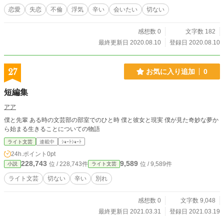
恋愛
失恋
不倫
浮気
辛い
会いたい
切ない
感想数 0
文字数 182
最終更新日 2020.08.10
登録日 2020.08.10
27
お気に入り追加
0
短編集
アア
僕と先輩 ある時の文芸部の部室でのひと時 僕と彼女と現実 僕が見た奇妙な夢か
ら始まる生きることについての物語
ライト文芸
連載中
ｼｮｰﾄｼｮｰﾄ
24h.ポイント
0pt
228,743
9,589
位 / 228,743件
位 / 9,589件
小説
ライト文芸
ライト文芸
切ない
辛い
別れ
感想数 0
文字数 9,048
最終更新日 2021.03.31
登録日 2021.03.19