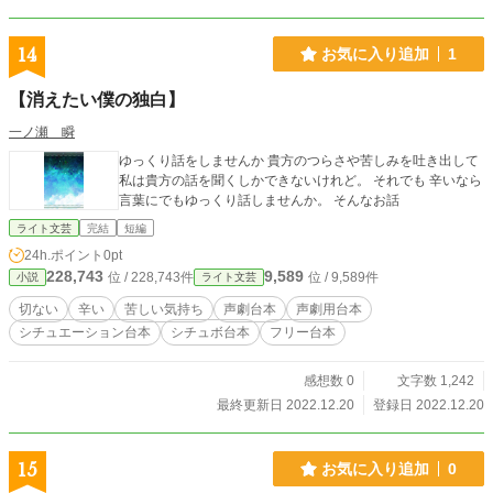
14
お気に入り追加
1
【消えたい僕の独白】
一ノ瀬 瞬
ゆっくり話をしませんか 貴方のつらさや苦しみを吐き出して
私は貴方の話を聞くしかできないけれど。 それでも 辛いなら
言葉にでもゆっくり話しませんか。 そんなお話
ライト文芸
完結
短編
24h.ポイント
0pt
228,743
9,589
位 / 228,743件
位 / 9,589件
小説
ライト文芸
切ない
辛い
苦しい気持ち
声劇台本
声劇用台本
シチュエーション台本
シチュボ台本
フリー台本
感想数 0
文字数 1,242
最終更新日 2022.12.20
登録日 2022.12.20
15
お気に入り追加
0