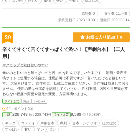
いけない恋
悲しい
最低
辛い
不倫？
幼なじみ
感想数 0
文字数 11,448
最終更新日 2023.10.30
登録日 2020.08.14
20
お気に入り追加
0
辛くて甘くて苦くてすっぱくて渋い！【声劇台本】【二人
用】
マグカップと鋏は使いやすい
辛いのと甘いのと酸っぱいのと苦いのを叫んでほしい台本です。 動画・音声投
稿サイトに使用する場合は、使用許可は不要ですが一言いただけると嬉しいで
す。 大変喜びます。 自作発言、転載はご遠慮ください。 著作権は放棄しており
ません。 使用の際は作者名を記載してください。 性別不問、内容や世界観が変
わらない程度の変更や語尾の変更、方言等構いません。
ライト文芸
完結
ｼｮｰﾄｼｮｰﾄ
24h.ポイント
0pt
228,743
9,589
位 / 228,743件
位 / 9,589件
小説
ライト文芸
ギャグ
コメデイ
声劇台本
声劇
台本・シナリオ
ほのぼの
すっぱい
甘い
辛い
苦い