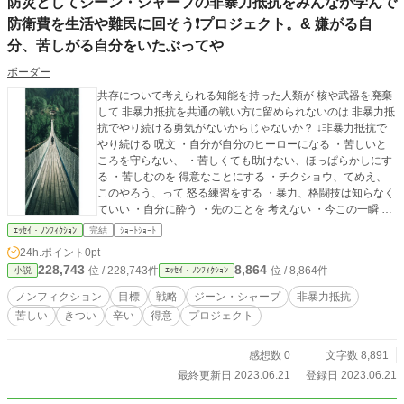
防災としてジーン・シャープの非暴力抵抗をみんなが学んで
nto-2/#1 ずーっと武器で争ってきた人類の歴史を ここで断ち
防衛費を生活や難民に回そう❗プロジェクト。& 嫌がる自
切る。 → 非暴力抵抗に移行して 武器を棄てて 廃棄して 地球
との共存に全力を注げ！ 毎日イベントやってます。 ↓気が向
分、苦しがる自分をいたぶってや
いたら遊びに来て下さい https://ka2.link/situke/ibento/#1 ↓こ
んなのも https://ka2.link/situke/ibento-2/#1 毎日イベントやっ
ボーダー
てます。 ↓気が向いたら遊びに来て下さい https://ka2.link/situ
共存について考えられる知能を持った人類が 核や武器を廃棄
ke/ibento/#1 ↓こんなのも https://ka2.link/situke/ibento-2/#1 ↓
して 非暴力抵抗を共通の戦い方に留められないのは 非暴力抵
6/26 のイベント https://facebook.com/boodaa.02/videos/102
抗でやり続ける勇気がないからじゃないか？ ↓非暴力抵抗で
9495661630019/ ↓6/26 のこんなの https://facebook.com/boo
やり続ける 呪文 ・自分が自分のヒーローになる ・苦しいと
daa.02/videos/805003678019382/ youtube 作成した
ころを守らない、 ・苦しくても助けない、ほっぱらかしにす
る ・苦しむのを 得意なことにする ・チクショウ、てめえ、
このやろう、って 怒る練習をする ・暴力、格闘技は知らなく
ていい ・自分に酔う ・先のことを 考えない ・今この一瞬 か
らなにかつかみとろうとする ・死、苦しい、別れ、変化 を特
ｴｯｾｲ・ﾉﾝﾌｨｸｼｮﾝ
完結
ｼｮｰﾄｼｮｰﾄ
別扱いしない https://ka2.link/situke/betusekai-2/#y. 被爆国と
24h.ポイント
0pt
して 馬鹿な戦争をやらかした愚か者の国として 核を持たない
228,743
8,864
位 / 228,743件
位 / 8,864件
小説
ｴｯｾｲ・ﾉﾝﾌｨｸｼｮﾝ
武器を持たない 非暴力抵抗を唯一の戦術にする 毎日イベント
やってます。 ↓気が向いたら遊びに来て下さい https://ka2.link/
ノンフィクション
目標
戦略
ジーン・シャープ
非暴力抵抗
situke/ibento/#1 ↓こんなのも https://ka2.link/situke/ibento-2/#
苦しい
きつい
辛い
得意
プロジェクト
1 ずーっと武器で争ってきた人類の歴史を ここで断ち切る。
→ 非暴力抵抗に移行して 武器を棄てて 廃棄して 地球との共
存に全力を注げ！ 毎日イベントやってます。 ↓気が向いたら
感想数 0
文字数 8,891
遊びに来て下さい https://ka2.link/situke/ibento/#1 ↓こんなの
最終更新日 2023.06.21
登録日 2023.06.21
も https://ka2.link/situke/ibento-2/#1 毎日イベントやってま