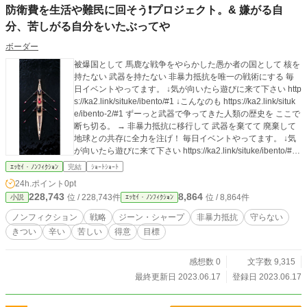
防衛費を生活や難民に回そう❗プロジェクト。& 嫌がる自
分、苦しがる自分をいたぶってや
ボーダー
被爆国として 馬鹿な戦争をやらかした愚か者の国として 核を
持たない 武器を持たない 非暴力抵抗を唯一の戦術にする 毎
日イベントやってます。 ↓気が向いたら遊びに来て下さい http
s://ka2.link/situke/ibento/#1 ↓こんなのも https://ka2.link/situk
e/ibento-2/#1 ずーっと武器で争ってきた人類の歴史を ここで
断ち切る。 → 非暴力抵抗に移行して 武器を棄てて 廃棄して
地球との共存に全力を注げ！ 毎日イベントやってます。 ↓気
が向いたら遊びに来て下さい https://ka2.link/situke/ibento/#1
↓こんなのも https://ka2.link/situke/ibento-2/#1 非暴力抵抗を
ｴｯｾｲ・ﾉﾝﾌｨｸｼｮﾝ
完結
ｼｮｰﾄｼｮｰﾄ
やり続ける 呪文 ・自分が自分のヒーローになる ・苦しいと
24h.ポイント
0pt
ころを守らない、 ・苦しくても助けない、ほっぱらかしにす
228,743
8,864
位 / 228,743件
位 / 8,864件
小説
ｴｯｾｲ・ﾉﾝﾌｨｸｼｮﾝ
る ・苦しむのを 得意なことにする ・チクショウ、てめえ、
このやろう、って 怒る練習をする ・暴力、格闘技は知らなく
ノンフィクション
戦略
ジーン・シャープ
非暴力抵抗
守らない
ていい ・自分に酔う ・先のことは考えない、今この一瞬 http
きつい
辛い
苦しい
得意
目標
s://ka2.link/situke/betusekai-2/#y. 呼びかけ 6/16 https://faceb
ook.com/boodaa.02/videos/572640481699853/ 路上ライブ
6/5 https://facebook.com/boodaa.02/videos/2585122767258
感想数 0
文字数 9,315
02/ 〇社会福祉法人 東京恵明学園の親のない子、捨て子の子
最終更新日 2023.06.17
登録日 2023.06.17
供達を 十五年間に渡り無償で五千四百人分頭刈りを続けてき
ました。 〇調布の青木病院の老人ホームの老人の頭を刈りも