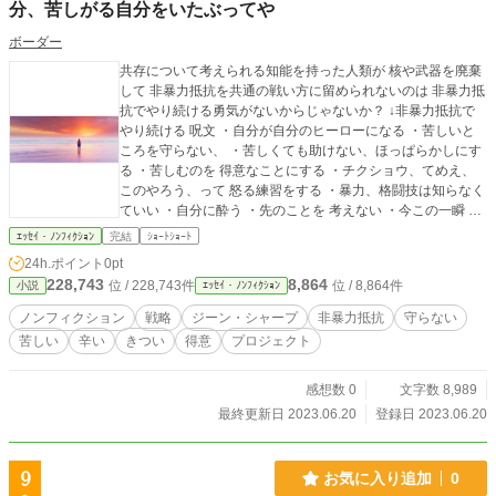
分、苦しがる自分をいたぶってや
ボーダー
共存について考えられる知能を持った人類が 核や武器を廃棄
して 非暴力抵抗を共通の戦い方に留められないのは 非暴力抵
抗でやり続ける勇気がないからじゃないか？ ↓非暴力抵抗で
やり続ける 呪文 ・自分が自分のヒーローになる ・苦しいと
ころを守らない、 ・苦しくても助けない、ほっぱらかしにす
る ・苦しむのを 得意なことにする ・チクショウ、てめえ、
このやろう、って 怒る練習をする ・暴力、格闘技は知らなく
ていい ・自分に酔う ・先のことを 考えない ・今この一瞬 か
らなにかつかみとろうとする https://ka2.link/situke/betusekai-
ｴｯｾｲ・ﾉﾝﾌｨｸｼｮﾝ
完結
ｼｮｰﾄｼｮｰﾄ
2/#y. 被爆国として 馬鹿な戦争をやらかした愚か者の国として
24h.ポイント
0pt
核を持たない 武器を持たない 非暴力抵抗を唯一の戦術にする
228,743
8,864
位 / 228,743件
位 / 8,864件
小説
ｴｯｾｲ・ﾉﾝﾌｨｸｼｮﾝ
毎日イベントやってます。 ↓気が向いたら遊びに来て下さい h
ttps://ka2.link/situke/ibento/#1 ↓こんなのも https://ka2.link/situ
ノンフィクション
戦略
ジーン・シャープ
非暴力抵抗
守らない
ke/ibento-2/#1 ずーっと武器で争ってきた人類の歴史を ここ
苦しい
辛い
きつい
得意
プロジェクト
で断ち切る。 → 非暴力抵抗に移行して 武器を棄てて 廃棄し
て 地球との共存に全力を注げ！ 毎日イベントやってます。 ↓
気が向いたら遊びに来て下さい https://ka2.link/situke/ibento/#
感想数 0
文字数 8,989
1 ↓こんなのも https://ka2.link/situke/ibento-2/#1 毎日イベント
最終更新日 2023.06.20
登録日 2023.06.20
やってます。 ↓気が向いたら遊びに来て下さい https://ka2.link/
situke/ibento/#1 ↓こんなのも https://ka2.link/situke/ibento-2/#
1 ↓6/20 のイベント https://facebook.com/boodaa.02/videos/1
9
お気に入り追加
0
241087733956284/ ↓6/20 のこんなの https://facebook.com/b