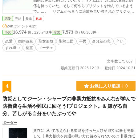
婚約式を楽しみにしていたが、リアムはすでに他の女性と関
係を持っていた。そして何やらブリジットを憎んでいるよう
で……。 リアムから直々に追放を言い渡されたブリジット
は、自らが清めた国を去らなくてはいけなくなる。 登場人物
恋愛
完結
長編
R18
ブリジット １８歳、平民出身の聖女 ハイス・リンドブル
24h.ポイント
42pt
ム ２６歳、聖騎士団長、リンドブルム公爵家の嫡男 リア
16,974
7,573
位 / 228,743件
位 / 66,363件
小説
恋愛
ム・クラウン ２１歳、第一王子 マチアス・クラウン １５
歳、第二王子 リリアンヌ・ローレン １７歳、ローレン子爵
恋愛
婚約破棄
聖女追放
聖騎士団
平民
身分差の恋
辛い
家の長女 ネリー ブリジットの侍女 推定１４〜１６歳
すれ違い
精霊
ノーチェ
文字数 175,667
最終更新日 2025.12.13
登録日 2024.10.31
4
お気に入り追加
0
防災としてジーン・シャープの非暴力抵抗をみんなが学んで
防衛費を生活や難民に回そう❗プロジェクト。& 嫌がる自
分、苦しがる自分をいたぶってや
ボーダー
共存について考えられる知能を持った人類が 核や武器を廃棄
して 非暴力抵抗を共通の戦い方に留められないのは 非暴力抵