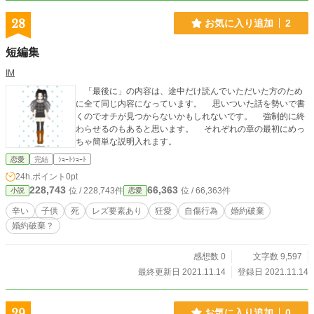
28
お気に入り追加
2
短編集
IM
「最後に」の内容は、途中だけ読んでいただいた方のため
に全て同じ内容になっています。 思いついた話を勢いで書
くのでオチが見つからないかもしれないです。 強制的に終
わらせるのもあると思います。 それぞれの章の最初にめっ
ちゃ簡単な説明入れます。
恋愛
完結
ｼｮｰﾄｼｮｰﾄ
24h.ポイント
0pt
228,743
66,363
位 / 228,743件
位 / 66,363件
小説
恋愛
辛い
子供
死
レズ要素あり
狂愛
自傷行為
婚約破棄
婚約破棄？
感想数 0
文字数 9,597
最終更新日 2021.11.14
登録日 2021.11.14
29
お気に入り追加
0