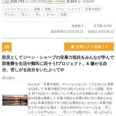
228,743
8,864
位 / 228,743件
位 / 8,864件
小説
ｴｯｾｲ・ﾉﾝﾌｨｸｼｮﾝ
るのが なかなか辛くってたまらん ってとき やり過ごす方法
を こういう流れでやり過ごす っていう 一定の流れ、方式に
ノンフィクション
訓練
戦略
ジーン・シャープ
非暴力抵抗
当てはめる 暴力、事故、災害の現場 という状況に 当てはめ
守らない
苦しい
辛い
きつい
目標
て使うと ↓こうなる。 あとは任せた 戦略 自分の命 を守らな
い、 苦しい を助けない、ほっぱらかしにする って決めてみ
る こういうのを 得意なことにする 自分が自分のヒーローに
感想数 0
文字数 8,089
なる って 目標にしてみる。 そうすることで ・命がけを、正
最終更新日 2023.06.12
登録日 2023.06.12
当化しやすくする ・命がけを、納得しやすくする ・なんでこ
んな目に ってのを解消しやすくする ・なんか得意な気分にな
って こころを自由にしやすくする ・あとは任せた って気分
22
お気に入り追加
0
になって こころを自由にしやすくする ・自分に酔った気分に
なって こころを自由にしやすくする 他に 同じ流れ、方式で
防災としてジーン・シャープの非暴力抵抗をみんなが学んで
・得意なことにする って戦略 ・怒り憎しみを使う https://ka2.
防衛費を生活や難民に回そう❗プロジェクト。& 嫌がる自
link/situke/betusekai-2/#v いたぶられるのを耐えるのが なか
なか辛くってたまらん ってとき やり過ごす方法を こういう
分、苦しがる自分をいたぶってや
流れでやり過ごす っていう 一定の流れ、方式に当てはめる
いたぶられるという状況に 当てはめて使うと ↓こうなる。 あ
ボーダー
とは任せた 戦略 プライド を守らない、 恥ずかしい を助けな
みんなが「非暴力抵抗」でいいじゃないか ってなるには 恐怖
い、ほっぱらかしにする って決めてみる こういうのを 得意
を払拭して 非暴力抵抗でやり続けられるっていう認識、気分
なことにする 自分が自分のヒーローになる って 目標にして
を 持てればいい 共存について考えられる知能を持った人類が
みる。 そうすることで ・いたぶられてることを、正当化しや
核や武器を廃棄して 非暴力抵抗を共通の戦い方に留められな
すくする ・いたぶられてることを、納得しやすくする ・なん
いのは 非暴力抵抗でやり続ける勇気がないからだ ↓非暴力抵
でこんな目に ってのを解消しやすくする ・なんか得意な気分
抗でやり続ける 呪文 ・自分が自分のヒーローになる ・苦し
になって こころを自由にしやすくする ・あとは任せた って
いところを守らない、 ・苦しくても助けない、ほっぱらかし
気分になって こころを自由にしやすくする ・自分に酔った気