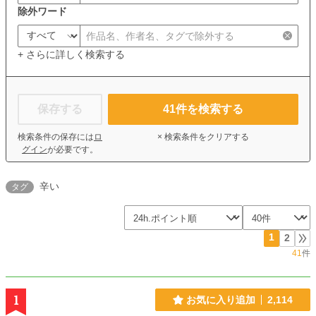
除外ワード
+ さらに詳しく検索する
保存する
41
件を検索する
検索条件の保存には
ロ
× 検索条件をクリアする
グイン
が必要です。
辛い
タグ
1
2
41
件
1
お気に入り追加
2,114