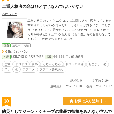
oodaa.02/videos/652448239660103/ youtube 作成した動画
二重人格者の恋はひとすじなわではいかない!
再生リスト一覧 https://youtube.com/playlist?list=PLPO947_b
oecAEYIlWiQhqDHBTOHchuYn0 〇社会福祉法人 東京恵明学
ぺけらんど
園の親のない子、捨て子の子供達を 十五年間に渡り無償で五
二重人格者の レイとユウ ユウには憧れであり恋をしている先
千四百人分頭刈りを続けてきました。 〇調布の青木病院の老
輩希道ヒカリがいる そんなヒカリをレイが好きになってしま
人ホームの老人の頭を刈りも七年間続けて来ました。 六十年
う ヒカリもレイに惹かれていく ユウはヒカリ好き レイはヒ
のキャリアで店を経営してきました。 弟子も二十人育て世に
カリが好きだけれどユウも大切 《もう僕から何も奪わないで
送り出し 現在一人で中野区松が丘で一人で経営しています。
くれ!!》 これはぐちゃぐちゃな恋
https://rescuex.jp/project/55282
恋愛
連載中
短編
24h.ポイント
0pt
228,743
66,363
位 / 228,743件
位 / 66,363件
小説
恋愛
恋愛
ドロドロ
青春
ぐちゃぐちゃ
ドロドロ展開
もどかしい恋
辛い
恋
ラブコメ
ラブコメ要素あり
感想数 0
文字数 5,194
最終更新日 2023.12.18
登録日 2023.12.17
10
お気に入り追加
0
防災としてジーン・シャープの非暴力抵抗をみんなが学んで