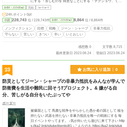
にする ・苦しむのを 得意なことにする ・チクショウ、てめ
分になって こころを自由にしやすくする 他に 同じ流れ、方
え、このやろう、って 怒る練習をする ・暴力、格闘技は知ら
ｴｯｾｲ・ﾉﾝﾌｨｸｼｮﾝ
完結
ｼｮｰﾄｼｮｰﾄ
式
なくていい ・自分に酔う ・先のことを 考えない ・今この一
24h.ポイント
0pt
瞬 からなにかつかみとろうとする ・死、苦しい、別れ、変化
228,743
8,864
位 / 228,743件
位 / 8,864件
小説
ｴｯｾｲ・ﾉﾝﾌｨｸｼｮﾝ
を特別扱いしない ・それへ 同情、愛情、いたわり を向けて
みる ・死、苦しい、別れ、変化 をいとおしむ、慈しむ、寄り
ノンフィクション
目標
戦略
ジーン・シャープ
非暴力抵抗
添う https://ka2.link/situke/betusekai-2/#y. どうして 死、苦し
守らない
苦しい
きつい
辛い
いとおしい
い、別れ を いやがるんだ、嫌うんだ 死が、苦しいが、別れ
が かわいそうじゃないか 被爆国として 馬鹿な戦争をやらか
した愚か者の国として 核を持たない 武器を持たない 非暴力
感想数 0
文字数 8,715
抵抗を唯一の戦術にする 毎日イベントやってます。 ↓気が向
最終更新日 2023.06.24
登録日 2023.06.24
いたら遊びに来て下さい https://ka2.link/situke/ibento/#1 ↓こ
んなのも https://ka2.link/situke/ibento-2/#1 ずーっと武器で争
ってきた人類の歴史を ここで断ち切る。 → 非暴力抵抗に移
23
お気に入り追加
0
行して 武器を棄てて 廃棄して 地球との共存に全力を注げ！
毎日イベントやってます。 ↓気が向いたら遊びに来て下さい h
防災としてジーン・シャープの非暴力抵抗をみんなが学んで
ttps://ka2.link/situke/ibento/#1 ↓こんなのも https://ka2.link/situ
防衛費を生活や難民に回そう❗プロジェクト。& 嫌がる自
ke/ibento-2/#1 毎日イベントやってます。 ↓気が向いたら遊び
に来て下さい https://ka2.link/situke/ibento/#1 ↓こんなのも htt
分、苦しがる自分をいたぶってや
ps://ka2.link/situke/ibento-2/#1 ↓6/24 のイベント https://faceb
ook.com/boodaa.02/videos/937424937366908/ ↓6/24 のこん
ボーダー
なの https://facebook.com/boodaa.02/videos/992343961895
被爆国として 馬鹿な戦争をやらかした愚か者の国として 核を
405/ youtube 作成した動画 再生リスト一覧 https://youtube.co
持たない 武器を持たない 非暴力抵抗を唯一の戦術にする 毎
m/playlist?list=PLPO947_boecAEYIlWiQhqDHBTOHchuYn0
日イベントやってます。 ↓気が向いたら遊びに来て下さい http
〇社会福祉法人 東京恵明学
s://ka2.link/situke/ibento/#1 ↓こんなのも https://ka2.link/situk