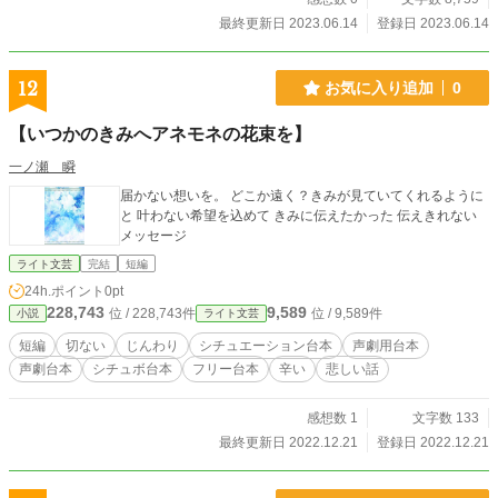
なる って 目標にしてみる。 そうすることで ・命がけを、正
最終更新日 2023.06.14
登録日 2023.06.14
当化しやすくする ・命がけを、納得しやすくする ・なんでこ
んな目に ってのを解消しやすくする ・なんか得意な気分にな
って こころを自由にしやすくする ・あとは任せた って気分
12
お気に入り追加
0
になって こころを自由にしやすくする ・自分に酔った気分に
なって こころを自由にしやすくする 他に 同じ流れ、方式で
【いつかのきみへアネモネの花束を】
・得意なことにする って戦略 ・怒り憎しみを使う https://ka2.
link/situke/betusekai-2/#v いたぶられるのを耐えるのが なか
一ノ瀬 瞬
なか辛くってたまらん ってとき やり過ごす方法を こういう
届かない想いを。 どこか遠く？きみが見ていてくれるように
流れでやり過ごす っていう 一定の流れ、方式に当てはめる
と 叶わない希望を込めて きみに伝えたかった 伝えきれない
いたぶられるという状況に 当てはめて使うと ↓こうなる。 あ
メッセージ
とは任せた 戦略 プライド を守らない、 恥ずかしい を助けな
い、ほっぱらかしにする って決めてみる こういうのを 得意
ライト文芸
完結
短編
なことにする 自分が自分のヒーローになる って 目標にして
24h.ポイント
0pt
みる。 そうすることで ・いたぶられてることを、正当化しや
228,743
9,589
位 / 228,743件
位 / 9,589件
小説
ライト文芸
すくする ・いたぶられてることを、納得しやすくする ・なん
でこんな目に ってのを解消しやすくする ・なんか得意な気分
短編
切ない
じんわり
シチュエーション台本
声劇用台本
になって こころを自由にしやすくする ・あとは任せた って
声劇台本
シチュボ台本
フリー台本
辛い
悲しい話
気分になって こころを自由にしやすくする ・自分に酔った気
分になって こころを自由にしやすくする 他に 同じ流れ、方
感想数 1
文字数 133
式
最終更新日 2022.12.21
登録日 2022.12.21