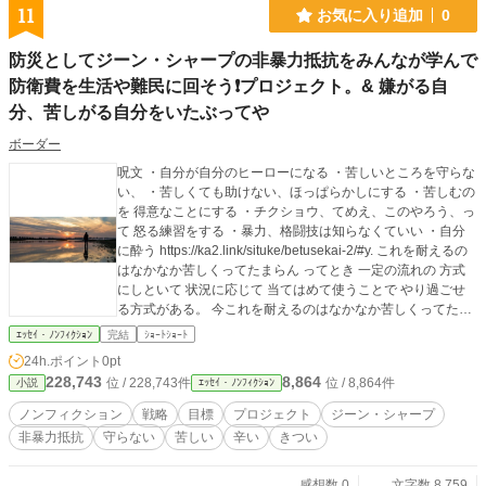
七年間続けて来ました。 六十年のキャリアで店を経営してき
11
お気に入り追加
0
ました。 弟子も二十人育て世に送り出し 現在一人で中野区松
が丘で一人で経営しています。 https://rescuex.jp/project/552
防災としてジーン・シャープの非暴力抵抗をみんなが学んで
82
防衛費を生活や難民に回そう❗プロジェクト。& 嫌がる自
分、苦しがる自分をいたぶってや
ボーダー
呪文 ・自分が自分のヒーローになる ・苦しいところを守らな
い、 ・苦しくても助けない、ほっぱらかしにする ・苦しむの
を 得意なことにする ・チクショウ、てめえ、このやろう、っ
て 怒る練習をする ・暴力、格闘技は知らなくていい ・自分
に酔う https://ka2.link/situke/betusekai-2/#y. これを耐えるの
はなかなか苦しくってたまらん ってとき 一定の流れの 方式
にしといて 状況に応じて 当てはめて使うことで やり過ごせ
る方式がある。 今これを耐えるのはなかなか苦しくってたま
らん ってとき やり過ごす方法を こういう流れでやり過ごす
ｴｯｾｲ・ﾉﾝﾌｨｸｼｮﾝ
完結
ｼｮｰﾄｼｮｰﾄ
っていう 一定の流れ、方式 にしといて 状況に応じて 当ては
24h.ポイント
0pt
めて使ってる。 暴力、事故、災害の現場で あれやこれや耐え
228,743
8,864
位 / 228,743件
位 / 8,864件
小説
ｴｯｾｲ・ﾉﾝﾌｨｸｼｮﾝ
るのが なかなか辛くってたまらん ってとき やり過ごす方法
を こういう流れでやり過ごす っていう 一定の流れ、方式に
ノンフィクション
戦略
目標
プロジェクト
ジーン・シャープ
当てはめる 暴力、事故、災害の現場 という状況に 当てはめ
非暴力抵抗
守らない
苦しい
辛い
きつい
て使うと ↓こうなる。 あとは任せた 戦略 自分の命 を守らな
い、 苦しい を助けない、ほっぱらかしにする って決めてみ
る こういうのを 得意なことにする 自分が自分のヒーローに
感想数 0
文字数 8,759