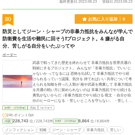
も https://ka2.link/situke/ibento-2/#1 ずーっと武器で争ってき
最終更新日 2023.06.23
登録日 2023.06.23
た人類の歴史を ここで断ち切る。 → 非暴力抵抗に移行して
武器を棄てて 廃棄して 地球との共存に全力を注げ！ 毎日イ
ベントやってます。 ↓気が向いたら遊びに来て下さい https://k
30
お気に入り追加
0
a2.link/situke/ibento/#1 ↓こんなのも https://ka2.link/situke/ibe
nto-2/#1 毎日イベントやってます。 ↓気が向いたら遊びに来
防災としてジーン・シャープの非暴力抵抗をみんなが学んで
て下さい https://ka2.link/situke/ibento/#1 ↓こんなのも https://k
防衛費を生活や難民に回そう❗プロジェクト。& 嫌がる自
a2.link/situke/ibento-2/#1 ↓6/23 のイベント https://facebook.c
om/boodaa.02/videos/280281277841013/ ↓6/23 のこんなの
分、苦しがる自分をいたぶってや
https://facebook.com/boodaa.02/videos/599669705566838/ y
outube 作成した動画 再生リスト一覧 https://youtube.com/pla
ボーダー
ylist?list=PLPO947_boecAEYIlWiQhqDHBTOHchuYn0 〇社
武器で戦ってきた歴史を終わらせて 非暴力抵抗を世界共通の
会福祉法人 東京恵明学園の親のない子、捨て子の子供達を 十
戦術にするプロジェクト。 みんなが「非暴力抵抗」でいいじ
五年間に渡り無償で五千四百人分頭刈りを続けてきました。
ゃないか ってなるには 恐怖を払拭して 非暴力抵抗でやり続
〇調布の青木病院の老人ホームの老人の
けられるっていう認識、気分を 持てればいい 共存について考
えられる知能を持った人類が 核や武器を廃棄して 非暴力抵抗
を共通の戦い方に留められないのは 非暴力抵抗でやり続ける
勇気がないからだ ↓非暴力抵抗でやり続ける 呪文 ・自分が自
分のヒーローになる ・苦しいところを守らない、 ・苦しくて
も助けない、ほっぱらかしにする ・苦しむのを 得意なことに
ｴｯｾｲ・ﾉﾝﾌｨｸｼｮﾝ
完結
ｼｮｰﾄｼｮｰﾄ
する ・チクショウ、てめえ、このやろう、って 怒る練習をす
24h.ポイント
0pt
る ・暴力、格闘技は知らなくていい ・自分に酔う ・先のこ
228,743
8,864
位 / 228,743件
位 / 8,864件
小説
ｴｯｾｲ・ﾉﾝﾌｨｸｼｮﾝ
とを 考えない ・今この一瞬 からなにかつかみとろうとする
・死、苦しい、別れ、変化 を特別扱いしない ・それへ 同
ノンフィクション
戦略
ジーン・シャープ
非暴力抵抗
苦しい
情、愛情、いたわり を向けてみる ・死、苦しい、別れ、変化