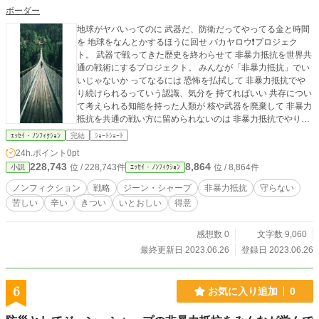
ist?list=PLPO947_boecAEYIlWiQhqDHBTOHchuYn0 〇社会
ボーダー
福祉法人 東京恵明学園の親のない子、捨て子の子供達を 十五
地球がヤバいってのに 武器だ、防衛だってやってる金と時間
年間に渡り無償で五千四百人分頭刈りを続けてきました。 〇
を 地球をなんとかするほうに回せ バカヤロウ❗プロジェク
調布の青木病院の老人ホームの老人の頭を刈りも七年間続け
ト。 武器で戦ってきた歴史を終わらせて 非暴力抵抗を世界共
て来ました。 六十年のキャリアで店
通の戦術にするプロジェクト。 みんなが「非暴力抵抗」でい
いじゃないか ってなるには 恐怖を払拭して 非暴力抵抗でや
り続けられるっていう認識、気分を 持てればいい 共存につい
て考えられる知能を持った人類が 核や武器を廃棄して 非暴力
抵抗を共通の戦い方に留められないのは 非暴力抵抗でやり続
ける勇気がないからだ ↓非暴力抵抗でやり続ける 呪文 ・自分
ｴｯｾｲ・ﾉﾝﾌｨｸｼｮﾝ
完結
ｼｮｰﾄｼｮｰﾄ
が自分のヒーローになる ・苦しいところを守らない、 ・苦し
24h.ポイント
0pt
くても助けない、ほっぱらかしにする ・苦しむのを 得意なこ
228,743
8,864
位 / 228,743件
位 / 8,864件
小説
ｴｯｾｲ・ﾉﾝﾌｨｸｼｮﾝ
とにする ・チクショウ、てめえ、このやろう、って 怒る練習
をする ・暴力、格闘技は知らなくていい ・自分に酔う ・先
ノンフィクション
戦略
ジーン・シャープ
非暴力抵抗
守らない
のことを 考えない ・今この一瞬 からなにかつかみとろうと
苦しい
辛い
きつい
いとおしい
得意
する ・死、苦しい、別れ、変化 を特別扱いしない ・それへ
同情、愛情、いたわり を向けてみる ・死、苦しい、別れ、変
化 をいとおしむ、慈しむ、寄り添う https://ka2.link/situke/bet
感想数 0
文字数 9,060
usekai-2/#y. どうして 死、苦しい、別れ を いやがるんだ、嫌
最終更新日 2023.06.26
登録日 2023.06.26
うんだ 死が、苦しいが、別れが かわいそうじゃないか 被爆
国として 馬鹿な戦争をやらかした愚か者の国として 核を持た
ない 武器を持たない 非暴力抵抗を唯一の戦術にする 毎日イ
6
お気に入り追加
0
ベントやってます。 ↓気が向いたら遊びに来て下さい https://k
a2.link/situke/ibento/#1 ↓こんなのも https://ka2.link/situke/ibe