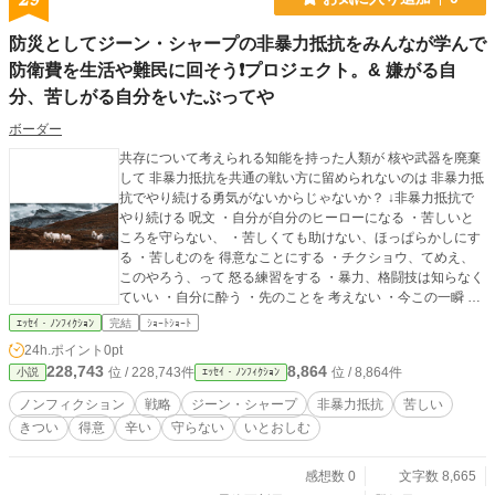
防災としてジーン・シャープの非暴力抵抗をみんなが学んで
防衛費を生活や難民に回そう❗プロジェクト。& 嫌がる自
分、苦しがる自分をいたぶってや
ボーダー
共存について考えられる知能を持った人類が 核や武器を廃棄
して 非暴力抵抗を共通の戦い方に留められないのは 非暴力抵
抗でやり続ける勇気がないからじゃないか？ ↓非暴力抵抗で
やり続ける 呪文 ・自分が自分のヒーローになる ・苦しいと
ころを守らない、 ・苦しくても助けない、ほっぱらかしにす
る ・苦しむのを 得意なことにする ・チクショウ、てめえ、
このやろう、って 怒る練習をする ・暴力、格闘技は知らなく
ていい ・自分に酔う ・先のことを 考えない ・今この一瞬 か
らなにかつかみとろうとする ・死、苦しい、別れ、変化 を特
ｴｯｾｲ・ﾉﾝﾌｨｸｼｮﾝ
完結
ｼｮｰﾄｼｮｰﾄ
別扱いしない ・それへ 同情、愛情、いたわり を向けてみる
24h.ポイント
0pt
・死、苦しい、別れ、変化 をいとおしむ、慈しむ、寄り添う
228,743
8,864
位 / 228,743件
位 / 8,864件
小説
ｴｯｾｲ・ﾉﾝﾌｨｸｼｮﾝ
https://ka2.link/situke/betusekai-2/#y. どうして 死、苦しい、
別れ を いやがるんだ、嫌うんだ 死が、苦しいが、別れが か
ノンフィクション
戦略
ジーン・シャープ
非暴力抵抗
苦しい
わいそうじゃないか 被爆国として 馬鹿な戦争をやらかした愚
きつい
得意
辛い
守らない
いとおしむ
か者の国として 核を持たない 武器を持たない 非暴力抵抗を
唯一の戦術にする 毎日イベントやってます。 ↓気が向いたら
遊びに来て下さい https://ka2.link/situke/ibento/#1 ↓こんなの
感想数 0
文字数 8,665