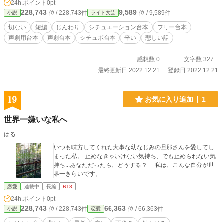
24h.ポイント
0pt
228,743
9,589
位 / 228,743件
位 / 9,589件
小説
ライト文芸
切ない
短編
じんわり
シチュエーション台本
フリー台本
声劇用台本
声劇台本
シチュボ台本
辛い
悲しい話
感想数 0
文字数 327
最終更新日 2022.12.21
登録日 2022.12.21
19
お気に入り追加
1
世界一嫌いな私へ
はる
いつも味方してくれた大事な幼なじみの旦那さんを愛してし
まった私。 止めなきゃいけない気持ち、でも止められない気
持ち...あなただったら、どうする？ 私は、こんな自分が世
界一きらいです。
恋愛
連載中
長編
R18
24h.ポイント
0pt
228,743
66,363
位 / 228,743件
位 / 66,363件
小説
恋愛