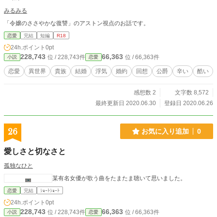
子の子供達を 十五年間に渡り無償で五千四百人分頭刈りを続
みるみる
けてきました。 〇調布の青木病院の老人ホームの老人の頭を
刈りも七年間続けて来ました。 六十年のキャリアで店を経営
「令嬢のささやかな復讐」のアストン視点のお話です。
してきました。 弟子も二十人育て世に送り出し 現在一人で中
恋愛
完結
短編
R18
野区松が丘で一人で経営しています。 https://rescuex.jp/proje
24h.ポイント
0pt
ct/55282 呪文 ・自分が自分のヒーローになる ・苦しいと
228,743
66,363
位 / 228,743件
位 / 66,363件
小説
恋愛
恋愛
異世界
貴族
結婚
浮気
婚約
回想
公爵
辛い
酷い
感想数 2
文字数 8,572
最終更新日 2020.06.30
登録日 2020.06.26
26
お気に入り追加
0
愛しさと切なさと
孤独なひと
某有名女優が歌う曲をたまたま聴いて思いました。
恋愛
完結
ｼｮｰﾄｼｮｰﾄ
24h.ポイント
0pt
228,743
66,363
位 / 228,743件
位 / 66,363件
小説
恋愛