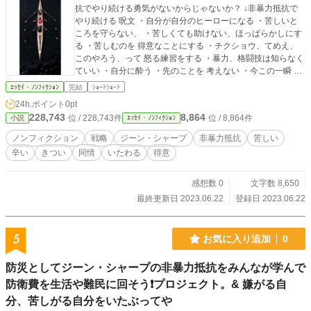
抗でやり続ける勇気がないからじゃないか？ ↓非暴力抵抗で
やり続ける 呪文 ・自分が自分のヒーローになる ・苦しいと
ころを守らない、 ・苦しくても助けない、ほっぱらかしにす
る ・苦しむのを 得意なことにする ・チクショウ、てめえ、
このやろう、って 怒る練習をする ・暴力、格闘技は知らなく
ていい ・自分に酔う ・先のことを 考えない ・今この一瞬 か
らなにかつかみとろうとする ・死、苦しい、別れ、変化 を特
ｴｯｾｲ・ﾉﾝﾌｨｸｼｮﾝ
完結
ｼｮｰﾄｼｮｰﾄ
別扱いしない ・そして 同情、愛情、いたわり を向けてみる h
24h.ポイント
0pt
ttps://ka2.link/situke/betusekai-2/#y. どうして 死、苦しい、別
228,743
8,864
位 / 228,743件
位 / 8,864件
小説
ｴｯｾｲ・ﾉﾝﾌｨｸｼｮﾝ
れ を いやがるんだ、嫌うんだ 死が、苦しいが、別れが かわ
いそうじゃないか 被爆国として 馬鹿な戦争をやらかした愚か
ノンフィクション
戦略
ジーン・シャープ
非暴力抵抗
苦しい
者の国として 核を持たない 武器を持たない 非暴力抵抗を唯
辛い
きつい
同情
いたわる
得意
一の戦術にする 毎日イベントやってます。 ↓気が向いたら遊
びに来て下さい https://ka2.link/situke/ibento/#1 ↓こんなのも h
ttps://ka2.link/situke/ibento-2/#1 ずーっと武器で争ってきた人
感想数 0
文字数 8,650
類の歴史を ここで断ち切る。 → 非暴力抵抗に移行して 武器
最終更新日 2023.06.22
登録日 2023.06.22
を棄てて 廃棄して 地球との共存に全力を注げ！ 毎日イベン
トやってます。 ↓気が向いたら遊びに来て下さい https://ka2.li
nk/situke/ibento/#1 ↓こんなのも https://ka2.link/situke/ibento-
5
お気に入り追加
0
2/#1 毎日イベントやってます。 ↓気が向いたら遊びに来て下
さい https://ka2.link/situke/ibento/#1 ↓こんなのも https://ka2.li
防災としてジーン・シャープの非暴力抵抗をみんなが学んで
nk/situke/ibento-2/#1 ↓6/22 のイベント https://facebook.com/
防衛費を生活や難民に回そう❗プロジェクト。& 嫌がる自
boodaa.02/videos/266108152741102/ ↓6/22 のこんなの http
s://facebook.com/boodaa.02/videos/1418035342092369/ yo
分、苦しがる自分をいたぶってや
utube 作成した動画 再生リスト一覧 https://youtube.com/playl