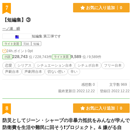
す。 ↓気が向いたら遊びに来て下さい https://ka2.link/situke/ib
ento/#1 ↓こんなのも https://ka2.link/situke/ibento-2/#1 ↓6/21
7
お気に入り追加
0
のイベント https://facebook.com/boodaa.02/videos/9770695
80108154/ ↓6/21 のこんなの https://facebook.com/boodaa.0
【短編集】③
2/videos/573315381540638/ youtube 作成した動画 再生リス
ト一覧 https://youtube.com/playlist?list=PLPO947_boecAEYIl
一ノ瀬 瞬
WiQhqDHBTOHchuYn0 〇社会福祉法人 東京恵明学園の親の
短編集 第三弾です
ない子、捨て子の子供達を 十五年間に渡り無償で五千四百人
分頭刈りを続けてきました。 〇調布の青木病院の老人ホーム
ライト文芸
完結
短編
の老人の頭を刈りも七年間続けて来ました。 六十年のキャリ
24h.ポイント
0pt
アで店を経営してきました。 弟子も二十人育て世に送り出し
228,743
9,589
位 / 228,743件
位 / 9,589件
小説
ライト文芸
現在一人で中野区松が丘で一人で経営しています。 https://res
cuex.jp/project/552
恋愛
シリアス
シチュエーション台本
シチュボ台本
フリー台本
声劇台本
声劇用台本
切ない想い
辛い
感想数 0
文字数 969
最終更新日 2022.12.22
登録日 2022.12.22
8
お気に入り追加
0
防災としてジーン・シャープの非暴力抵抗をみんなが学んで
防衛費を生活や難民に回そう❗プロジェクト。& 嫌がる自