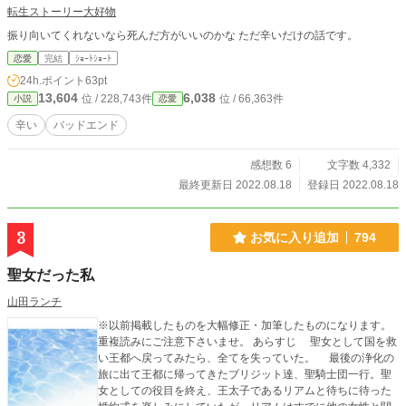
転生ストーリー大好物
振り向いてくれないなら死んだ方がいいのかな ただ辛いだけの話です。
恋愛
完結
ｼｮｰﾄｼｮｰﾄ
24h.ポイント
63pt
13,604
6,038
位 / 228,743件
位 / 66,363件
小説
恋愛
辛い
バッドエンド
感想数 6
文字数 4,332
最終更新日 2022.08.18
登録日 2022.08.18
3
お気に入り追加
794
聖女だった私
山田ランチ
※以前掲載したものを大幅修正・加筆したものになります。
重複読みにご注意下さいませ。 あらすじ 聖女として国を救
い王都へ戻ってみたら、全てを失っていた。 最後の浄化の
旅に出て王都に帰ってきたブリジット達、聖騎士団一行。聖
女としての役目を終え、王太子であるリアムと待ちに待った