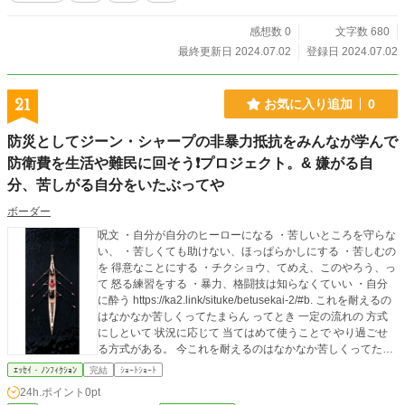
感想数 0
文字数 680
最終更新日 2024.07.02
登録日 2024.07.02
21
お気に入り追加
0
防災としてジーン・シャープの非暴力抵抗をみんなが学んで
防衛費を生活や難民に回そう❗プロジェクト。& 嫌がる自
分、苦しがる自分をいたぶってや
ボーダー
呪文 ・自分が自分のヒーローになる ・苦しいところを守らな
い、 ・苦しくても助けない、ほっぱらかしにする ・苦しむの
を 得意なことにする ・チクショウ、てめえ、このやろう、っ
て 怒る練習をする ・暴力、格闘技は知らなくていい ・自分
に酔う https://ka2.link/situke/betusekai-2/#b. これを耐えるの
はなかなか苦しくってたまらん ってとき 一定の流れの 方式
にしといて 状況に応じて 当てはめて使うことで やり過ごせ
る方式がある。 今これを耐えるのはなかなか苦しくってたま
らん ってとき やり過ごす方法を こういう流れでやり過ごす
ｴｯｾｲ・ﾉﾝﾌｨｸｼｮﾝ
完結
ｼｮｰﾄｼｮｰﾄ
っていう 一定の流れ、方式 にしといて 状況に応じて 当ては
24h.ポイント
0pt
めて使ってる。 暴力、事故、災害の現場で あれやこれや耐え