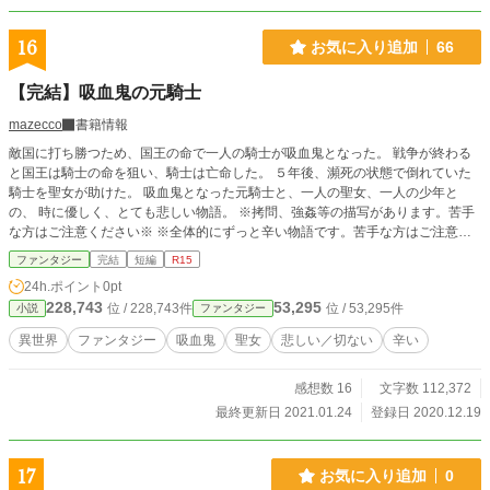
んな目に ってのを解消しやすくする ・なんか得意な気分にな
って こころを自由にしやすくする ・あとは任せた って気分
16
お気に入り追加
66
になって こころを自由にしやすくする ・自分に酔った気分に
なって こころを自由にしやすくする 他に 同じ流れ、方式で
【完結】吸血鬼の元騎士
・得意なことにする って戦略 ・怒り憎しみを使う https://ka2.
link/situke/betusekai-2/#v いたぶられるのを耐えるのが なか
mazecco
書籍情報
なか辛くってたまらん ってとき やり過ごす方法を こういう
敵国に打ち勝つため、国王の命で一人の騎士が吸血鬼となった。 戦争が終わる
流れでやり過ごす っていう 一定の流れ、方式に当てはめる
と国王は騎士の命を狙い、騎士は亡命した。 ５年後、瀕死の状態で倒れていた
いたぶられるという状況に 当てはめて使うと ↓こうなる。 あ
騎士を聖女が助けた。 吸血鬼となった元騎士と、一人の聖女、一人の少年と
とは任せた 戦略 プライド を守らない、 恥ずかしい を助けな
の、 時に優しく、とても悲しい物語。 ※拷問、強姦等の描写があります。苦手
い、ほっぱらかしにする って決めてみる こういうのを 得意
な方はご注意ください※ ※全体的にずっと辛い物語です。苦手な方はご注意く
なことにする 自分が自分のヒーローになる って 目標にして
ださい※ ※双子のお話と毛色が全く違います。ほんわか要素なしです。双子か
みる。 そうすることで ・いたぶられてることを、正当化しや
ファンタジー
完結
短編
R15
ら来てくださった方はご注意ください※ 「捨てられた双子のセカンドライフ」
すくする ・いたぶられてることを、納得しやすくする ・なん
24h.ポイント
0pt
スピンオフ作品：セルジュside ※その作品を未読でも問題ありません※
でこんな目に ってのを解消しやすくする ・なんか得意な気分
228,743
53,295
位 / 228,743件
位 / 53,295件
小説
ファンタジー
になって こころを自由にしやすくする ・あとは任せた って
気分になって こころを自由にしやすくする ・自分に酔った気
異世界
ファンタジー
吸血鬼
聖女
悲しい／切ない
辛い
分になって こころを自由にしやすくする 他に 同じ流れ、方
式
感想数 16
文字数 112,372
最終更新日 2021.01.24
登録日 2020.12.19
17
お気に入り追加
0