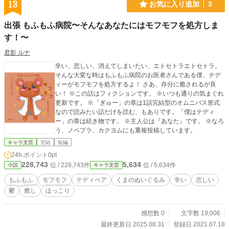
13
お気に入り追加
3
出張 もふもふ病院〜そんなあなたにはモフモフを処方しま
す！〜
君影 ルナ
辛い、悲しい、消えてしまいたい、エトセトラエトセトラ。
そんな大変な時はもふもふ病院のお医者さんである僕、テデ
ィーがモフモフを処方するよ！ さあ、存分に癒されるが良
い！ ※この話はフィクションです。 ※いつも通りの気まぐれ
更新です。 ※「ぎゅー」の章は1話完結型のオムニバス形式
なので読みたい話だけを読む、もありです。「僕はテディ
ー」の章は続き物です。 ※主人公は『あなた』です。 ※なろ
う、ノベプラ、カクヨムにも重複投稿しています。
キャラ文芸
完結
短編
24h.ポイント
0pt
228,743
5,634
位 / 228,743件
位 / 5,634件
小説
キャラ文芸
もふもふ
モフモフ
テディベア
くまのぬいぐるみ
辛い
悲しい
鬱
癒し
ほっこり
感想数 0
文字数 19,006
最終更新日 2025.08.31
登録日 2021.07.18