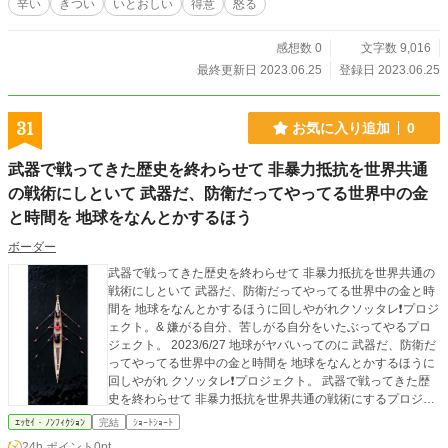
辛い
きつい
いとおしい
得意
怒る
をいとおしむ、慈しむ、寄り添う https://ka2.link/situke/betus
ekai-2/#y. どうして 死、苦しい、別れ を いやがるんだ、嫌う
んだ 死が、苦しいが、別れが かわいそうじゃないか 被爆国
感想数 0
文字数 9,016
として 馬鹿な戦争をやらかした愚か者の国として 核を持たな
最終更新日 2023.06.25
登録日 2023.06.25
い 武器を持たない 非暴力抵抗を唯一の戦術にする 毎日イベ
ントやってます。 ↓気が向いたら遊びに来て下さい https://ka
2.link/situke/ibento/#1 ↓こんなのも https://ka2.link/situke/ibent
31
お気に入り追加
0
o-2/#1 ずーっと武器で争ってきた人類の歴史を ここで断ち切
る。 → 非暴力抵抗に移行して 武器を棄てて 廃棄して 地球と
武器で戦ってきた歴史を終わらせて 非暴力抵抗を世界共通
の共存に全力を注げ！ 毎日イベントやってます。 ↓気が向い
の戦術にしといて 武器だ、防衛だってやってる世界中の金
たら遊びに来て下さい https://ka2.link/situke/ibento/#1 ↓こん
なのも https://ka2.link/situke/ibento-2/#1 毎日イベントやって
と時間を 地球をなんとかするほう
ます。 ↓気が向いたら遊びに来て下さい https://ka2.link/situke/
ibento/#1 ↓こんなのも https://ka2.link/situke/ibento-2/#1 ↓6/2
ボーダー
5 のイベント https://facebook.com/boodaa.02/videos/150646
武器で戦ってきた歴史を終わらせて 非暴力抵抗を世界共通の
7416834383/ ↓6/25 のこんなの https://facebook.com/boodaa.
戦術にしといて 武器だ、防衛だってやってる世界中の金と時
02/videos/6390588701050452/ youtube 作成した動画 再生
間を 地球をなんとかするほうに回しやがれクソッタレ❗プロジ
リスト一覧 https://youtube.com/playlist?list=PLPO947_boec
ェクト。& 嫌がる自分、苦しがる自分をいたぶってやるプロ
AEYIlWiQh
ジェクト。 2023/6/27 地球がヤバいってのに 武器だ、防衛だ
ってやってる世界中の金と時間を 地球をなんとかするほうに
回しやがれ クソッタレ❗プロジェクト。 武器で戦ってきた歴
史を終わらせて 非暴力抵抗を世界共通の戦術にするプロジェ
クト。 武器で戦ってきた歴史を終わらせて 非暴力抵抗を世界
ｴｯｾｲ・ﾉﾝﾌｨｸｼｮﾝ
完結
ｼｮｰﾄｼｮｰﾄ
共通の戦術にしといて 武器だ、防衛だってやってる世界中の
24h.ポイント
0pt