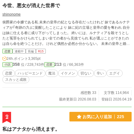
今世、悪女が消えた世界で
shinonome
侯爵家の令嬢である私 未来の皇帝の妃となる存在だったけれど 妹であるルナテ
ィアが｢奇跡の力｣に覚醒したことにより 妹に妃の立場と皇帝の愛を奪われ 自分
は妹に仕える者に成り下がってしまった。 終いには、ルナティアを殺そうとし
たと冤罪をかけられてしまい全ての者から見捨てられ 私が選ぶことができたの
は自ら命を絶つことだけ。 けれど偶然か必然か分からない。 未来の皇帝と婚約
する1年前、8歳の頃に戻っていた。 どうして時が巻き戻ったのか分からない。
恋愛
連載中
長編
R15
けれど今世も傷ついたりするのはたくさんだ。 今世は私の人生を取り戻す。 そ
24h.ポイント
3,365pt
のためには婚約者や、妹はもう ____いらない。 奪われ見捨てられた令嬢が 今
358
213
位 / 228,743件
位 / 66,363件
小説
恋愛
世は、自分の人生を取り戻しながらも ある真実を知るお話。
恋愛
ハッピーエンド
魔法
イケメン
切ない
辛い
エグイ
スカッと成敗
感想数 33
文字数 114,964
最終更新日 2026.08.03
登録日 2026.04.19
2
お気に入り追加
225
私はアナタから消えます。