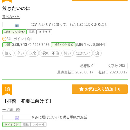
泣きたいのに
孤独なひと
泣きたいときに限って、わたしにはよくあること
ｴｯｾｲ・ﾉﾝﾌｨｸｼｮﾝ
完結
ｼｮｰﾄｼｮｰﾄ
24h.ポイント
0pt
228,743
8,864
位 / 228,743件
位 / 8,864件
小説
ｴｯｾｲ・ﾉﾝﾌｨｸｼｮﾝ
泣く
辛い
失恋
浮気・不倫
怖い
泣きたい
涙
感想数 0
文字数 253
最終更新日 2020.08.17
登録日 2020.08.17
18
お気に入り追加
0
【拝啓 初夏に向けて】
一ノ瀬 瞬
きみに届けばいいと綴る手紙のお話
ライト文芸
完結
ｼｮｰﾄｼｮｰﾄ