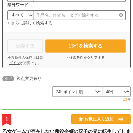
除外ワード
+ さらに詳しく検索する
保存する
13
件を検索する
検索条件の保存には
ロ
× 検索条件をクリアする
グイン
が必要です。
視点変更有り
タグ
13
件
1
お気に入り追加
40
乙女ゲームで存在しない悪役令嬢の双子の兄に転生してしま