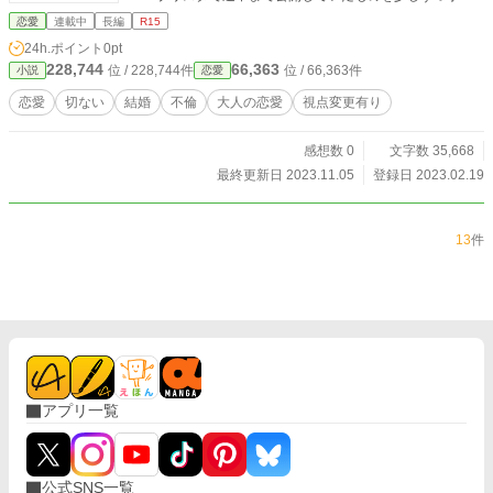
ししながら更新していく予定です。
恋愛
連載中
長編
R15
24h.ポイント
0pt
228,744
66,363
位 / 228,744件
位 / 66,363件
小説
恋愛
恋愛
切ない
結婚
不倫
大人の恋愛
視点変更有り
感想数 0
文字数 35,668
最終更新日 2023.11.05
登録日 2023.02.19
13
件
アプリ一覧
公式SNS一覧