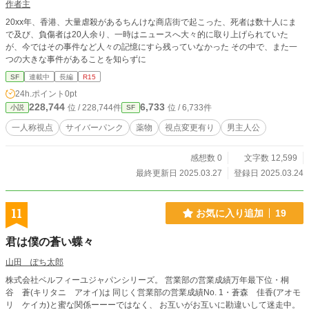
作者主
20xx年、香港、大量虐殺があるちんけな商店街で起こった、死者は数十人にま
で及び、負傷者は20人余り、一時はニュースへ大々的に取り上げられていた
が、今ではその事件など人々の記憶にすら残っていなかった その中で、また一
つの大きな事件があることを知らずに
SF
連載中
長編
R15
24h.ポイント
0pt
228,744
6,733
位 / 228,744件
位 / 6,733件
小説
SF
一人称視点
サイバーパンク
薬物
視点変更有り
男主人公
感想数 0
文字数 12,599
最終更新日 2025.03.27
登録日 2025.03.24
11
お気に入り追加
19
君は僕の蒼い蝶々
山田 ぽち太郎
株式会社ベルフィーユジャパンシリーズ。 営業部の営業成績万年最下位・桐
谷 蒼(キリタニ アオイ)は 同じく営業部の営業成績No. 1・蒼森 佳香(アオモ
リ ケイカ)と蜜な関係ーーーではなく、 お互いがお互いに勘違いして迷走中。