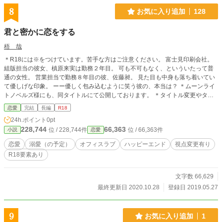
8
お気に入り追加
128
君と密かに恋をする
梧 哉
＊R18には※をつけています。苦手な方はご注意ください。 富士見印刷会社。
組版担当の彼女、槙原来実は勤務２年目。 可も不可もなく、といういたって普
通の女性。 営業担当で勤務８年目の彼、佐藤昶。 見た目も中身も落ち着いてい
て優しげな印象。 ーー優しく包み込むように笑う彼の、本当は？ ＊ムーンライ
トノベルズ様にも、同タイトルにて公開しております。 ＊タイトル変更やタグ
の追加・削除等をする場合があります。 ＊投稿日時は不定期です。 ＊誤字・脱
恋愛
完結
長編
R18
字等の訂正は見つけ次第、行います。その際の通知等はいたしませんので、あら
24h.ポイント
0pt
かじめご了承ください。 ＊投稿初心者です。手探り状態でのスタートですの
228,744
66,363
位 / 228,744件
位 / 66,363件
小説
恋愛
で、暖かく見守っていただけると幸いです。
恋愛
溺愛（の予定）
オフィスラブ
ハッピーエンド
視点変更有り
R18要素あり
文字数 66,629
最終更新日 2020.10.28
登録日 2019.05.27
9
お気に入り追加
1