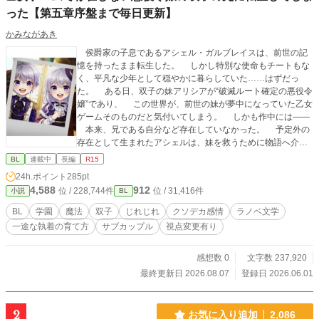
った【第五章序盤まで毎日更新】
かみながあき
侯爵家の子息であるアシェル・ガルブレイスは、前世の記
憶を持ったまま転生した。 しかし特別な使命もチートもな
く、平凡な少年として穏やかに暮らしていた……はずだっ
た。 ある日、双子の妹アリシアが“破滅ルート確定の悪役令
嬢”であり、 この世界が、前世の妹が夢中になっていた乙女
ゲームそのものだと気付いてしまう。 しかも作中には――
本来、兄である自分など存在していなかった。 予定外の
存在として生まれたアシェルは、妹を救うために物語へ介入
することを決意する。 だがその途中で、彼の運命を大きく
BL
連載中
長編
R15
揺さぶる“ある人物”と出会い、 世界の筋書きは静かに狂い
24h.ポイント
285pt
始めていく。 これは、決められたシナリオの外側を歩む少
4,588
912
位 / 228,744件
位 / 31,416件
小説
BL
年が、 たった一つの「想い」に辿り着くまでの物語。
アシェルは知らない。 その人物が、アシェルの「前
BL
学園
魔法
双子
じれじれ
クソデカ感情
ラノベ文学
世」よりも重い秘密を抱えていることを。 ＿＿＿＿ ※本
一途な執着の育て方
サブカップル
視点変更有り
作の世界観は“緩めのゲーム風ファンタジー”です。 雰囲気
重視のため描写の甘い部分がありますが、誤字や明らかな誤
用を見つけた際はそっと教えていただけると嬉しいです。 じ
感想数 0
文字数 237,920
わじわと「矢印」が育っていく様を見守って頂けると幸いで
最終更新日 2026.08.07
登録日 2026.06.01
す。 ◆R15表記についての追記◆ 本作は基本全年齢寄りです
が、物語の構成上、 一部の回にR15程度の表現（性的・残酷
描写）を含む場合があります。 該当回にはエピソードタイト
2
お気に入り追加
2,086