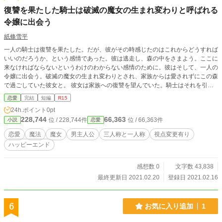
復讐を果たした騎士は破滅の魔女の生まれ変わりと呼ばれる
令嬢に出会う
紙條雪平
一人の騎士は復讐を果たした。だが、彼がその時感じたのはこれからどうすれば
いいのだろうか、という感情であった。彼は逃走し、森の中をさまよう。ここに
来なければならないというわけのわからない感情のために。彼はそして、一人の
令嬢に出会う。破滅の魔女の生まれ変わりとされ、家族からは愛されずにこの森
で過ごしていた彼女と。 彼女は家族への復讐を望んでいた。騎士はそれを引き
留めようとする。復讐を果たしたもののとして、復讐ほどどうしようもないもの
恋愛
完結
短編
R15
はない、と。 主人公視点で一話主人公以外の視点で一話で基本的には構成され
24h.ポイント
0pt
ております。最後かなりご都合主義のハッピーエンドとなっております。 小説
228,744
66,363
位 / 228,744件
位 / 66,363件
小説
恋愛
家になろう様のほうにて加筆修正を加えた改稿版を投稿し始めました。
恋愛
魔法
魔女
男主人公
三人称と一人称
視点変更有り
ハッピーエンド
感想数 0
文字数 43,838
最終更新日 2021.02.20
登録日 2021.02.16
6
お気に入り追加
1