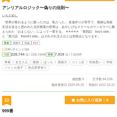
アンリアルロジック〜偽りの法則〜
いちどめし
「世界が変わるように願ったのは、私だった」 友達作りが苦手で、孤独な高校
生活を送ると思われた北沢柑菜の世界は、あやしげなスクールカウンセラーに教
えられた「おまじない」によって一変する。 ✳︎✳︎✳︎✳︎✳︎ 「第四話 boy's side」
と「第六話 friend's side」はそれぞれ主人公とは別視点となります。
青春
連載中
長編
R15
24h.ポイント
0pt
228,744
7,919
位 / 228,744件
位 / 7,919件
小説
青春
青春
女主人公
孤独
ぼっち
異能力
コミュ症
性格悪い
学校
ジャンル迷子
視点変更有り
感想数 0
文字数 84,539
最終更新日 2025.05.25
登録日 2022.10.21
10
お気に入り追加
0
999番