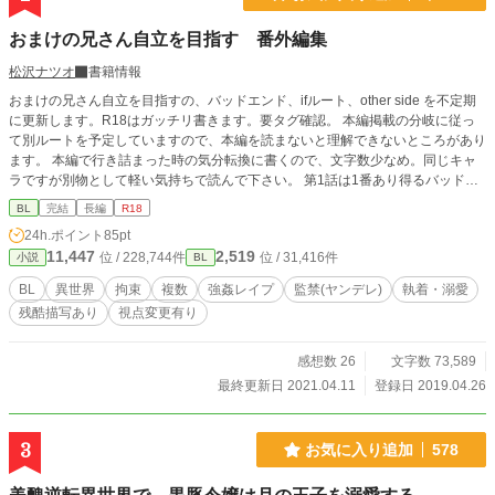
ルに「※R15版」という注釈を入れますので、ご了承の上お
楽しみください。 また、R15の話数は別作品としてR18の差
おまけの兄さん自立を目指す 番外編集
分置き場を作成予定です。 ◇エピソードタイトルの末尾に
「星マーク★」が付いている話数は、 表紙絵や挿絵がある回
松沢ナツオ
書籍情報
となっております。 ＿＿ この作品は「小説家になろう」
おまけの兄さん自立を目指すの、バッドエンド、ifルート、other side を不定期
にも投稿しています。 初回の四話同時公開以降、なろうに追
に更新します。R18はガッチリ書きます。要タグ確認。 本編掲載の分岐に従っ
いつくまでは毎日20時に一話ずつ更新していきます♪
て別ルートを予定していますので、本編を読まないと理解できないところがあり
ます。 本編で行き詰まった時の気分転換に書くので、文字数少なめ。同じキャ
ラですが別物として軽い気持ちで読んで下さい。 第1話は1番あり得るバッドエ
ンドなので書きました。バッドエンドはBE表示します。 主人公のハッピー大好
BL
完結
長編
R18
きな方は注意。 バッドにはモブ姦、暴力、レイプ、死亡あり。冒頭予告します
24h.ポイント
85pt
ので、地雷の方は回避で。あまりモブ姦、強姦物は好きではないので、多くは書
11,447
2,519
位 / 228,744件
位 / 31,416件
小説
BL
きません。 各キャラバッド&ハッピーエンド、愛のある執着、監禁、拘束あり。
その他、本編に入れなかった別視点のラブラブR１８などは＊の印付きで掲載予
BL
異世界
拘束
複数
強姦レイプ
監禁(ヤンデレ)
執着・溺愛
定。 あの時、あのキャラはどんな気持ちだった？の様な感じでです。 もしかし
残酷描写あり
視点変更有り
たら主人公以外のカップルも書くかもです。
感想数 26
文字数 73,589
最終更新日 2021.04.11
登録日 2019.04.26
3
お気に入り追加
578