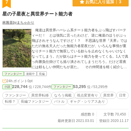
7
お気に入り追加
3
星の子星夜と異世界チート能力者
林雅喜byまちゃかり
俺達は異世界ハーレム系チート能力者をぶっ飛ばすパーテ
ィーだ！ とは強気に言ったわけど、逆に俺達のほうがぶっ
飛ばされそうなんですけど！？ 不思議な世界『天界』では
ただの無名天人だった無能力者星夜だが、いろんな事情が重
なりチート能力で無双している奴らを止めなくちゃいけなく
なってしまう。だが奴らはチート能力を使ってくる。1人で真
っ向勝負仕掛けても捻り潰されてしまうだろう。だけど星夜
には頼もしい仲間たちが居た。 その仲間達を軽く紹介して
みよう。 女が趣味のイキリ男。すぐ気絶する破壊魔。後方
ファンタジー
連載中
長編
支援を得意としている女。唯一の常識人(笑)と思いこんでる狂
24h.ポイント
0pt
人。 星夜はこの生命の危機を乗り越えて異世界チート能力
228,744
53,295
位 / 228,744件
位 / 53,295件
小説
ファンタジー
者をぶっ飛ばすことができるのか！？ ◇◇◇◇◇◇◇◇◇◇
◇◇◇◇◇◇◇◇◇◇◇◇◇ 星夜と愉快な仲間達の戦いが
ファンタジー
異世界転移
なろう掲載
視点変更有り
異世界
日常
開幕します。主にギャグ展開だがシリアスになる時もありや
転移？
長編ファンタジー
バトル
ギャグ・シリアスあり
す！ ◇小説家になろう様で『星の子星夜はぶっ飛ばし隊〜異
世界で暴れまわっている異世界チート能力者をどうにか止め
たいが奴らはマジで強い。真面目にやっても勝てないから不
感想数 0
文字数 70,450
真面目に頑張ります』というタイトルで公開しています。
最終更新日 2021.03.01
登録日 2020.11.17