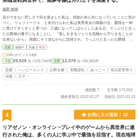
美醜逆転異世界で、黒豚令嬢は月の王子を溺愛する。
猫野 肉球
息ができない苦しさで目を覚ました私は、何故か赤ん坊になっていたことに気が
つく。 ツェツィーリエ、と名付けられた私は美男美女の両親の元、愛情を一杯
に受けてすくすくと育つが、三歳になってしばらくしたある日、でっぷりと太っ
た公爵様の養子になることに。 『美しすぎるツェリを危険から守りきることが
出来ないから』 両親にそう涙ながらに説得され、でっぷりと太った公爵様、フ
ィリップス様のお屋敷に行き、そこで自分の姿を鏡で初めて見て、崩れ落ちた。
恋愛
連載中
長編
R15
鏡の中には、前世で『白豚』と呼ばれ続けた懐かしい姿があったからだ。 え？
24h.ポイント
14pt
この姿が美少女？豚は最上級の褒め言葉？ 美醜が逆転した世界で、前世の価値
29,529
12,578
位 / 228,744件
位 / 66,363件
小説
恋愛
観を持ったまま産まれた私。 そんな中、月の王子と呼ばれる、この国の第一王
子、レオナード殿下の話し相手になることに。 だがしかし、初めて会う王子
恋愛
ハッピーエンド
公爵令嬢
美醜逆転
あべこべ
視点変更有り
は、何故か衝立の向こうに隠れたままで…？ これは、黒豚と呼ばれるほどに美
溺愛
王子
しい令嬢が、月の王子と呼ばれる不憫な王子を甘やかして幸せにするお話。 ※
『小説家になろう』様『カクヨム』様に先行投稿しております。
感想数 7
文字数 173,352
最終更新日 2022.02.27
登録日 2021.01.15
4
お気に入り追加
12
リアゼノン・オンライン ~プレイ中のゲームから異世界に連
行された俺は、多くの人に学ぶ中で最強を目指す。現在地球