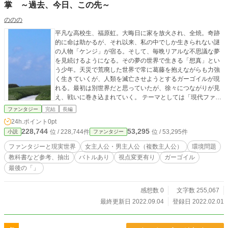
掌 ～過去、今日、この先～
ののの
平凡な高校生、福原虹。大晦日に家を放火され、全焼。奇跡
的に命は助かるが、それ以来、私の中でしか生きられない謎
の人物「ケンジ」が宿る。そして、毎晩リアルな不思議な夢
を見続けるようになる。その夢の世界で生きる「想真」とい
う少年。天災で荒廃した世界で常に葛藤を抱えながらも力強
く生きていくが、人類を滅亡させようとするガーゴイルが現
れる。最初は別世界だと思っていたが、徐々につながりが見
え、戦いに巻き込まれていく。 テーマとしては「現代ファン
タジー×環境問題」です。参考文献としては中学の教科書や公
ファンタジー
完結
長編
的機関等の情報を抽出しておりますが、私自身の解釈もある
24h.ポイント
0pt
ので間違い等あるかと思われます。それを含めて、少しでも
228,744
53,295
位 / 228,744件
位 / 53,295件
小説
ファンタジー
気軽に読んで興味を持っていただければ幸いです。 そして、
最後の「」。あなたならどんな言葉を返しますか？
ファンタジーと現実世界
女主人公・男主人公（複数主人公）
環境問題
教科書など参考、抽出
バトルあり
視点変更有り
ガーゴイル
最後の「」
感想数 0
文字数 255,067
最終更新日 2022.09.04
登録日 2022.02.01