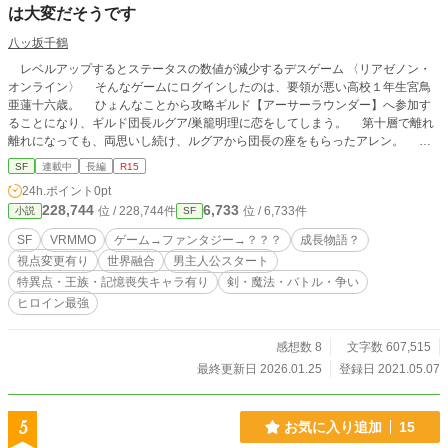
は大変だそうです
八ッ坂千鶴
レベルアップするとステータスの数値が減少するデスゲーム 〈リアゼノン・
オンライン〉 そんなゲームにログインしたのは、要領が悪い高校１年生宮鳥
亜蓮十六歳。 ひょんなことから攻略ギルド【アーサーラウンダー】へ参加す
ることになり、ギルド団長ルグア/巣籠明理に恋をしてしまう。 第十層で離れ
離れになっても、両思いし続け、ルグアから団長の座をもらったアレン。 ス
ランプになりながらも、仲間を引っ張って行こうとしていたが、それは突然崩さ
SF
連載中
長編
R15
れてしまった。 アレンはルーアという謎の人物によって、異世界【アルヴェ
24h.ポイント
0pt
リア】へと誘拐されて行方不明に……。 それを聞きつけてきた明理は、アレ
228,744
6,733
位 / 228,744件
位 / 6,733件
小説
SF
ンを知っているメンバーと共に、異世界から救出するため旅に出る。 しか
し、複数の世界が混じり合い、地球が破滅の一途に進んでいたとは、この時誰も
SF
VRMMO
ゲーム→ファンタジー→？？？
成長物語？
知らなかった。 たった一人を除いて……。 ※なろう版と同じにしている最中
視点変更有り
世界融合
男主人公スタート
なので、数字表記や記号表記が異なる場合があります
特異点・王族・記憶喪失キャラ有り
剣・魔法・バトル・争い
ヒロイン最強
感想数 8
文字数 607,515
最終更新日 2026.01.25
登録日 2021.05.07
5
お気に入り追加
15