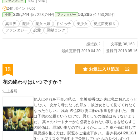
ファンタジー
完結
短編
24h.ポイント
0pt
228,744
53,295
位 / 228,744件
位 / 53,295件
小説
ファンタジー
異世界
魔法
魔女っ娘
ドジっ子
美少女
視点変更有り
ファンタジー
恋愛
黒髪ロング
感想数 2
文字数 36,163
最終更新日 2019.04.20
登録日 2018.05.16
13
お気に入り追加
12
花の終わりはいつですか？
江上蒼羽
他人はそれを不貞と呼ぶ。 水川 妙香(31) 夫は私に触れようと
しない。 女から母になった私を、彼は女として見てくれなく
なったらしい。 浅倉 透也(29) 妻に触れる事を拒まれた。 俺
は子供の父親というだけで、男としての価値はもうないよう
だ。 其々のパートナーから必要とされない寂しさを紛らすこ
の関係は、罪深い事なのでしょうか………？ ※不倫に対して
嫌悪感を抱く方は、閲覧をご遠慮下さい。 書き初めH28.10/1
0～ エブリスタで途中まで公開していたものを少しずつ手直