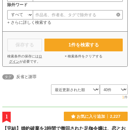
除外ワード
+ さらに詳しく検索する
保存する
1
件を検索する
検索条件の保存には
ロ
× 検索条件をクリアする
グイン
が必要です。
反省と謝罪
タグ
1
件
1
お気に入り追加
2,227
【完結】婚約破棄を3時間で撤回された足枷令嬢は、恋とお