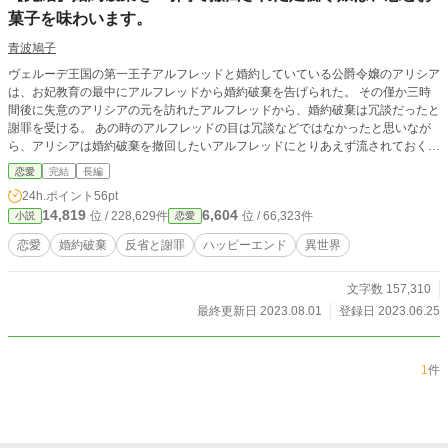
菓子を味わいます。
青波鳩子
ヴェルーデ王国の第一王子アルフレッドと婚約していている公爵令嬢のアリシア
は、お妃教育の最中にアルフレッドから婚約破棄を告げられた。 その僅か三時
間後に失意のアリシアの元を訪れたアルフレッドから、婚約破棄は冗談だったと
謝罪を受ける。 あの時のアルフレッドの目は冗談などではなかったと思いなが
ら、アリシアは婚約破棄を撤回したいアルフレッドにとりあえず流されておくこ
とにした。 一方のアルフレッドは、誰にも何にも特に興味がなく王に決められ
恋愛
完結
長編
た婚約者という存在を自分の足枷と思っていた。 婚約破棄をして自由を得たと
24h.ポイント
56pt
思った直後に父である王からの命を受け、婚約破棄を撤回する必要に迫られる。
14,819
6,604
位 / 228,629件
位 / 66,323件
小説
恋愛
婚約破棄の撤回からの公爵令嬢アリシアと第一王子アルフレッドの不器用な恋。
アリシアとアルフレッドのハッピーエンドです。 「小説家になろう」でも連載
恋愛
婚約破棄
反省と謝罪
ハッピーエンド
異世界
中です。 修正が入っている箇所もあります。 タグはこの先ふえる場合がありま
す。
文字数 157,310
最終更新日 2023.08.01
登録日 2023.06.25
1
件