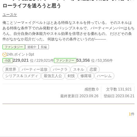
ローライフを送ろうと思う
ユースケ
俺ことソーマ＝イグベルトはとある特殊なスキルを持っている。 そのスキルは
ある特殊な条件下でのみ発動するパッシブスキルで、パーティーメンバーはもち
ろん、自分自身の身体能力やスキル効果を倍増させる優れもの。 だけどその条
件がなかなか厄介だった。 何故ならその条件というのが────
ファンタジー
連載中
長編
24h.ポイント
0pt
229,021
53,356
位 / 229,021件
位 / 53,356件
小説
ファンタジー
異世界
パーティー追放
パークラ
スキル
恋愛
シリアス＆コメディ
最強主人公
剣技
修羅場
ハーレム
感想数 0
文字数 131,921
最終更新日 2023.09.26
登録日 2023.06.21
1
件