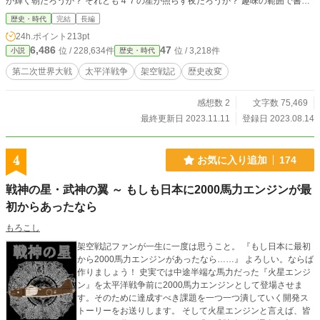
が輝く朝だろうか？ それとも４７の星が照らす夜だろうか？ 趣味の範囲で書い
ているので違うところもあると思います。 こんなことがあったらいいな程度で
歴史・時代
完結
長編
見ていただくと幸いです
24h.ポイント
213pt
6,486
47
位 / 228,634件
位 / 3,218件
小説
歴史・時代
第二次世界大戦
太平洋戦争
架空戦記
歴史改変
感想数 2
文字数 75,469
最終更新日 2023.11.11
登録日 2023.08.14
4
お気に入り追加
174
戦神の星・武神の翼 ～ もしも日本に2000馬力エンジンが最
初からあったなら
もろこし
架空戦記ファンが一生に一度は思うこと。 『もし日本に最初
から2000馬力エンジンがあったなら……』 よろしい。ならば
作りましょう！ 史実では中途半端な馬力だった『火星エンジ
ン』を太平洋戦争前に2000馬力エンジンとして登場させま
す。そのために達成すべき課題を一つ一つ潰していく開発ス
トーリーをお送りします。 そして火星エンジンと言えば、皆