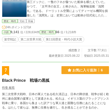
第三ドックに、一隻のフネが傷ついた船体を横たえていた。
かつて、「太平洋の女王」と称された、海軍輸送船「浅間
丸」である。 ドーリットル空襲によってディーゼル機関を損
傷した「浅間丸」は、史実においては船体が旧式化したため
凍結された計画を復活させ、特設航空母艦として蘇ろうとし
歴史・時代
完結
長編
ていたのだった。 ※過去作「炎立つ真珠湾」と世界観を共有
24h.ポイント
127pt
した内容となります。
9,141
66
位 / 228,634件
位 / 3,218件
小説
歴史・時代
架空戦記
第二次世界大戦
第11回歴史・時代小説大賞
感想数 2
文字数 77,911
最終更新日 2025.06.22
登録日 2025.05.31
7
お気に入り追加
6
Black Prince 戦場の黒狐
竹壱 有司
第二次世界大戦時、日本の軍人である松久清正は、日本の降伏後、戦争が続く欧
州に連合国軍の援軍として派遣される。松久は、イギリス製のブラックプリンス
戦車に乗り、各国から集まった訳アリな軍人達と困難な任務にあたることにな
る。はたして彼らは、無事に任務を遂行し、生き残ることができるのか。