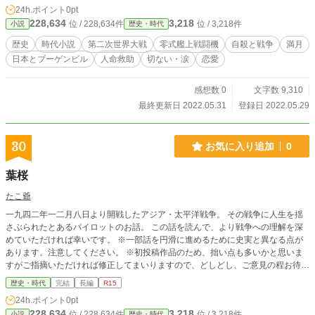
ブーゲンビル」、「満月と零戦」……。 時間、場所、人
24h.ポイント
0pt
種、国籍、歴史、時代が遠く離れた点と点が繋がる時、 一つ
228,634
3,218
位 / 228,634件
位 / 3,218件
小説
歴史・時代
の命が救われる…。あなたの手で…。 国と時代を超えた、
切なくも希望に満ちた歴史ファンタジー。 あの曽祖父の操
歴史
時代小説
第二次世界大戦
零式艦上戦闘機
自殺と戦争
満月
縦する『零戦（ゼロ戦）』が、ひ孫「サクラ」の人生を救
日本とブーゲンビル
人命救助
切ない・涙
恋愛
う……。
感想数 0
文字数 9,310
最終更新日 2022.05.31
登録日 2022.05.29
30
お気に入り追加
0
葉桜
たこ爺
一九四二年一二月八日より開戦したアジア・太平洋戦争。 その戦争に人生を揺
さぶられたとあるパイロットのお話。 この話を読んで、より戦争への理解を深
めていただければ幸いです。 ※一部話を円滑に進めるために史実と異なる点が
あります。注意してください。 ※初投稿作品のため、拙い点も多いかと思いま
すがご指摘いただければ修正してまいりますので、どしどし、ご意見の程お待ち
しております。 ※なろう、カクヨム、ノベルアップ+でも投稿中
歴史・時代
完結
長編
R15
24h.ポイント
0pt
228,634
3,218
位 / 228,634件
位 / 3,218件
小説
歴史・時代