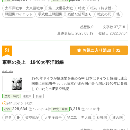
太平洋戦争・大東亜戦争
第二次世界大戦
特攻
桜花（特攻機）
戦闘機パイロット
零式艦上戦闘機
残酷な描写あり
戦友の死
核
感想数 0
文字数 37,718
最終更新日 2023.03.19
登録日 2022.07.04
31
お気に入り追加
32
東亜の炎上 1940太平洋戦線
みにみ
1940年ドイツが快進撃を進める中 日本はドイツと協働し連合
国軍に宣戦布告 もしも日本が連合国が最も弱い1940年に参戦
していたらのIF架空戦記
歴史・時代
連載中
長編
24h.ポイント
0pt
228,634
3,218
位 / 228,634件
位 / 3,218件
小説
歴史・時代
歴史
IF
架空戦記
太平洋戦争
第二次世界大戦
枢軸国
連合国