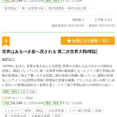
10,196
77
位 / 228,634件
位 / 3,218件
小説
歴史・時代
架空戦記
第二次世界大戦
第10回歴史・時代小説大賞
感想数 0
文字数 9,321
最終更新日 2024.02.04
登録日 2024.02.03
9
お気に入り追加
117
世界はあるべき姿へ戻される 第二次世界大戦if戦記
颯野秋乃
1929年に起きた､世界を巻き込んだ大恐慌｡世界の大国たちはそれからの脱却を
目指し､躍起になっていた｡第一次世界大戦の敗戦国となったドイツ第三帝国は多
額の賠償金に加えて襲いかかる恐慌に国の存続の危機に陥っていた｡援助の約束
をしたアメリカは恐慌を理由に賠償金の支援を破棄｡フランスは､自らを救うため
に支払いの延期は認めない姿勢を貫く｡ ドイツ第三帝国は自らの存続のために､
世界に隠しながら軍備の拡張に奔走することになる｡ また､極東の国大日本帝国｡
歴史・時代
完結
長編
関係の悪化の一途を辿る日米関係によって受ける経済的打撃に苦しんでいた｡ そ
24h.ポイント
106pt
の解決法として提案された大東亜共栄圏｡東南アジア諸国及び中国を含めた大経
10,196
77
位 / 228,634件
位 / 3,218件
小説
歴史・時代
済圏､生存圏の構築に力を注ごうとしていた｡ この小説は､ドイツ第三帝国と大日
本帝国の2視点で進んでいく｡現代では有り得なかった様々なイフが含まれる｡そ
ミリタリー
戦争
if戦記
大日本帝国
ドイツ第三帝国
戦車
れを楽しんで貰えたらと思う。 またこの小説はいかなる思想を賛美､賞賛するも
第二次世界大戦
大東亜共栄圏
歴史