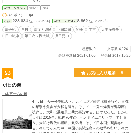
ます。
ｴｯｾｲ・ﾉﾝﾌｨｸｼｮﾝ
連載中
長編
24h.ポイント
0pt
228,634
8,862
位 / 228,634件
位 / 8,862件
小説
ｴｯｾｲ・ﾉﾝﾌｨｸｼｮﾝ
歴史戦
反日
南京大虐殺
中国韓国
戦争
宇宙
太平洋戦争
日中戦争
第二次世界大戦
反日勢力
感想数 0
文字数 4,124
最終更新日 2021.01.09
登録日 2017.10.29
25
お気に入り追加
8
明日の海
山本五十六の孫
4月7日、天一号作戦の下、大和は坊ノ岬沖海戦を行う。多数
の爆撃や魚雷が大和を襲う。そして、一発の爆弾が弾薬庫に
被弾し、大和は乗組員と共に轟沈する、はずだった。しかし
大和は2015年、戦後70年の世へとタイムスリップしてしま
う。大和は現代の艦艇、航空機、そして日本国に翻弄され
る。そしてそんな中、中国が尖閣諸島への攻撃を行い、その