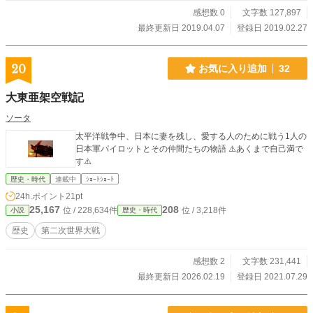
掲載しています。
感想数 0
文字数 127,897
最終更新日 2019.04.07
登録日 2019.02.27
20
お気に入り追加
32
大東亜架空戦記
ソータ
太平洋戦争中、日本に妻を残し、愛する人のために戦う1人の
日本軍パイロットとその仲間たちの物語 ⚠️あくまで自己満で
す⚠️
歴史・時代
連載中
ｼｮｰﾄｼｮｰﾄ
24h.ポイント
21pt
25,167
208
位 / 228,634件
位 / 3,218件
小説
歴史・時代
歴史
第二次世界大戦
感想数 2
文字数 231,441
最終更新日 2026.02.19
登録日 2021.07.29