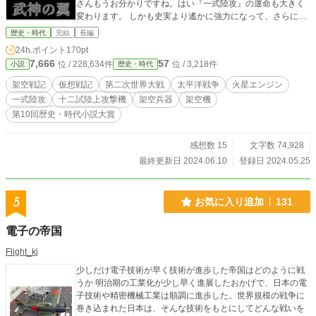
さんもうお分かりですね。はい『一式陸攻』の運命も大きく
変わります。 しかも史実より遙かに強力になって、さらに1
年早く登場します。それは戦争そのものにも大きな影響を与
歴史・時代
完結
長編
えていきます。 え？火星エンジンなら『雷電』だろうって？
24h.ポイント
170pt
そんなヒコーキ知りませんｗ お楽しみください。
7,666
57
位 / 228,634件
位 / 3,218件
小説
歴史・時代
架空戦記
仮想戦記
第二次世界大戦
太平洋戦争
火星エンジン
一式陸攻
十二試陸上攻撃機
架空兵器
架空機
第10回歴史・時代小説大賞
感想数 15
文字数 74,928
最終更新日 2024.06.10
登録日 2024.05.25
5
お気に入り追加
131
電子の帝国
Flight_kj
少しだけ電子技術が早く技術が進歩した帝国はどのように戦
うか 明治期の工業化が少し早く進展したおかげで、日本の電
子技術や精密機械工業は順調に進歩した。世界規模の戦争に
巻き込まれた日本は、そんな技術をもとにしてどんな戦いを