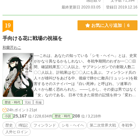
感想数 0
文字数 71,394
沖海戦前の時代である……。
最終更新日 2020.03.05
登録日 2019.12.16
19
お気に入り追加
6
手向ける花に戦場の祝福を
和蘭芹わこ
──これは、あなたの知っている「シモ・ヘイヘ」とは、史実
がかなり異なるかもしれない。 冬戦争期間のわずか一〇〇日
間、確認戦果五〇〇人以上、サブマシンガンでの射殺人数二
〇〇人以上、計戦果は七〇〇人にも及ぶ。 フィンランド兵の
人々が雄叫びをあげる中、後線で静かに敵兵(リュッシャ)を殺
害するそのスナイパーは『白い死神』と呼ばれ、ソ連軍の
人々から酷く恐れられた。 ───しかし、その姿は男ではなく
「女」なのである。 日本で生きた前世の記憶を持つ「変わっ
たシモヘイヘ」と、その前に現れた謎の生物「ガルアット」
歴史・時代
完結
長編
一人と一匹が交じり合う時、それは歴代戦争「第二次世界大
24h.ポイント
21pt
戦」へと繋がる伏線は始まろうとしていた。 そんな中、フィ
25,167
208
位 / 228,634件
位 / 3,218件
小説
歴史・時代
ンランド国防軍で兵長に昇級したシモヘイヘが配属している
カワウ中隊へ、とある人物が配属されて……？ ※ギャグ、感
歴史
if戦記
フィンランド
シモ・ヘイヘ
第二次世界大戦
冬戦争
動、シリアス、戦闘あり ※この物語はif戦記です。実際の人
人外ヒロイン
物との関係性はありません。 ※この作品は、カクヨム様でも