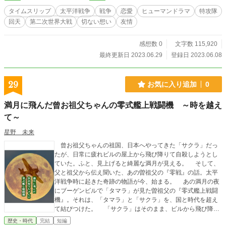
は数年前に書いたものを投稿にあたり手直ししました。興味
タイムスリップ
太平洋戦争
戦争
恋愛
ヒューマンドラマ
特攻隊
を持って頂けたら幸いです。
回天
第二次世界大戦
切ない想い
友情
感想数 0
文字数 115,920
最終更新日 2023.06.29
登録日 2023.06.08
29
お気に入り追加
0
満月に飛んだ曾お祖父ちゃんの零式艦上戦闘機 ～時を越え
て～
星野 未来
曾お祖父ちゃんの祖国、日本へやってきた「サクラ」だっ
たが、日常に疲れビルの屋上から飛び降りて自殺しようとし
ていた。ふと、見上げると綺麗な満月が見える。 そして、
父と祖父から伝え聞いた、あの曽祖父の『零戦』の話。太平
洋戦争時に起きた奇跡の物語が今、始まる。 あの満月の夜
にブーゲンビルで「タマラ」が見た曽祖父の『零式艦上戦闘
機』。それは、「タマラ」と「サクラ」を、国と時代を超え
て結びつけた。 「サクラ」はそのまま、ビルから飛び降り
て、曽祖父の元へ旅立つのか？ 「自殺と戦争」、「日本と
歴史・時代
完結
短編