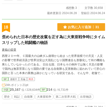
感想数 3
文字数 30,658
最終更新日 2024.06.28
登録日 2024.06.24
18
お気に入り追加
31
歪められた日本の歴史改竄を正す為に大東亜戦争時にタイム
スリップした戦闘艦の物語
蒼焔の提督
西暦２０××年、Ｃ国最大の山峡ダム崩壊から始まった世界規模での天災・人災
の影響で世界経済及び世界治安は大混乱になり国際連合も形骸化して何の機能も
果たしていなかったのである。 日出る国、日本もその例外では無く天災の影響
で国内は無茶苦茶になり国防の要である自衛隊も災害救助に追われていて肝心の
国防と言った本来の業務は疎かになっている状況である。 そんな中、老舗であ
るが無名の造船会社が独自に戦闘艦を建造したのである。 勿論、防衛省の管轄
SF
連載中
長編
R15
に入っていない船である。 それは、旧日本海軍陽炎型駆逐艦”雪風”を詳細に模し
24h.ポイント
21pt
て建造した巡洋駆逐艦である。 この船は世界の何処の国も開発していない未来
25,167
214
位 / 228,634件
位 / 6,731件
小説
SF
技術の塊でありこの単艦で世界の艦隊と互角以上に渡り合える性能を持つ。 し
かし、この船の処女航海時に高天原女王である天照神の導きで何と大東亜戦争時
歴史
戦記
自衛隊
大東亜戦争
第二次世界大戦
出世物語
にタイムスリップしてしまうのだった。 その目的は本来の歴史を取戻してこの
日本の国の本来の姿に戻すことである。 西暦一九四四年、昭和一九年マリアナ