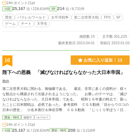
24h.ポイント
21pt
けておりますので、戦争ものが苦手な方でも安心してお読み
25,167
214
位 / 228,634件
位 / 6,731件
小説
SF
いただけます。 また、過去の戦争を賛美するものではなく、
逆に反戦を訴えるというようなメッセージ性もありません。
歴史
パラレルワールド
太平洋戦争
第二次世界大戦
FPS
SF
第二次世界大戦を舞台にした歴史娯楽小説として、楽しんで
ゲーム
チート
大学生
いただければと思います。
感想数 15
文字数 301,225
最終更新日 2023.04.01
登録日 2023.01.03
16
お気に入り追加
13
陛下への恩義 「滅びなければならなかった大日本帝国」
Ittoh
第二次世界大戦に関わる、御伽噺である。 最近、非常に多くの資料が、様々
な観点から構築されて出版されるようになった。 お爺ぃのテーマは、「滅び
なければならなかった、大日本帝国」である。 昭和１６年夏の時点で、困っ
たことに日米開戦は、必然であった。 参考資料 ＣＧＳ動画 「目からウロコの
日本の歴史」 小名木善行＆神谷宗幣 ＣＧＳ動画 「じっくり学ぼう！日本
近現代史」 倉山満＆神谷宗幣 ハワード・ジン著「学校では教えてくれな
歴史・時代
連載中
ｼｮｰﾄｼｮｰﾄ
い 本当のアメリカの歴史 上下」 猪瀬直樹著 「昭和１６年夏の敗戦」
24h.ポイント
21pt
前泊博盛著 「日米地位協定」 C.K.Ogden著「意味の意味」 荒木 博之著
25,167
208
位 / 228,634件
位 / 3,218件
小説
歴史・時代
「日本語が見えると英語が見える」 今野真二著 「日本語の歴史」 山口仲