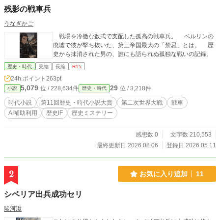
残影の戦車兵
うなぎかご
戦場を冷徹な数式で支配した孤高の戦車兵。 ベルリンの
廃墟で彼が撃ち抜いた、第三帝国最大の「禁忌」とは。 歴
史から抹消された男の、誰にも語られぬ孤独な戦いの記録。
歴史・時代
完結
長編
R15
24h.ポイント
263pt
5,079
29
位 / 228,634件
位 / 3,218件
小説
歴史・時代
時代小説
第11回歴史・時代小説大賞
第二次世界大戦
戦車
AI補助利用
歴史IF
歴史ミステリー
感想数 0
文字数 210,553
最終更新日 2026.08.06
登録日 2026.05.11
2
お気に入り追加
11
シベリア出兵成功セリ
駿河滋