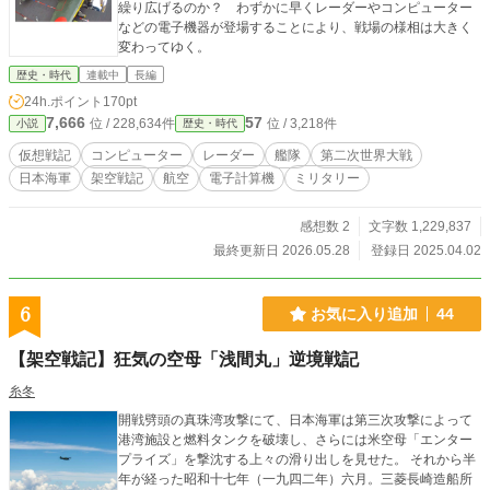
繰り広げるのか？ わずかに早くレーダーやコンピューター
などの電子機器が登場することにより、戦場の様相は大きく
変わってゆく。
歴史・時代
連載中
長編
24h.ポイント
170pt
7,666
57
位 / 228,634件
位 / 3,218件
小説
歴史・時代
仮想戦記
コンピューター
レーダー
艦隊
第二次世界大戦
日本海軍
架空戦記
航空
電子計算機
ミリタリー
感想数 2
文字数 1,229,837
最終更新日 2026.05.28
登録日 2025.04.02
6
お気に入り追加
44
【架空戦記】狂気の空母「浅間丸」逆境戦記
糸冬
開戦劈頭の真珠湾攻撃にて、日本海軍は第三次攻撃によって
港湾施設と燃料タンクを破壊し、さらには米空母「エンター
プライズ」を撃沈する上々の滑り出しを見せた。 それから半
年が経った昭和十七年（一九四二年）六月。三菱長崎造船所