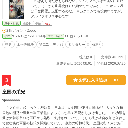
これはあり得たかもしれない。シベリア出兵は大成功に終わ
った。そこから世界史は狂い始めたのである。これから世界
は日独同盟が支配するのだ。 ※カクヨムでも投稿中ですが、
アルファポリス中心です
歴史・時代
連載中
長編
R15
24h.ポイント
255pt
5,263
31
位 / 228,634件
位 / 3,218件
小説
歴史・時代
歴史
太平洋戦争
第二次世界大戦
ミリタリー
IF戦記
感想数 0
文字数 40,199
最終更新日 2026.08.01
登録日 2026.07.20
3
お気に入り追加
107
皇国の栄光
ypaaaaaaa
１９２９年に起こった世界恐慌。 日本はこの影響で不況に陥るが、大々的な植
民地の開発や産業の重工業化によっていち早く不況から抜け出した。この功績を
受け犬養毅首相は国民から熱烈に支持されていた。そして彼は社会改革と並行し
て秘密裏に軍備の拡張を開始していた。 激動の昭和時代。 皇国の行く末は旭日