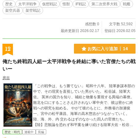
歴史
太平洋戦争
仮想戦記
怪獣
IF戦記
第二次世界大戦
戦艦
架空兵器
架空戦記
感想数 0
文字数 52,592
最終更新日 2026.02.17
登録日 2026.02.05
12
お気に入り追加
14
俺たち終戦四人組ー太平洋戦争を終結に導いた官僚たちの戦
いー
房吉
「この戦争は、もう勝てない」 昭和十八年。 陸軍参謀本部の
中で、その現実を直視していた男がいた。 松谷誠、陸軍大
佐。 英米の国力を知り、補給と物量を重視する異端の幕僚。
敗北を口にすることさえ許されない軍中央で、彼は密かに終
戦への研究を始める。 やがて彼のもとに、外務省の加瀬俊
一、宮中の松平康昌、海軍の高木惣吉がつながっていく。
陸、海、外、内 交わるはずのなかった四人の官僚たち。
【陸】悲観論を恐れず和平案を練り続ける陸軍大佐・松谷
誠。 【海】海軍大臣の特命で海軍を善導し、活路を探る海軍
歴史・時代
連載中
長編
少将・高木惣吉。 【外】外務大臣の傍らで外交の道を拓く外