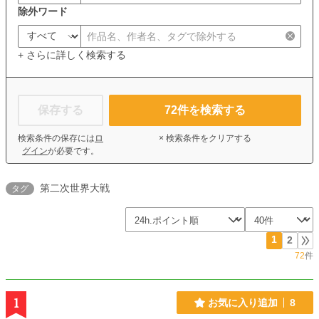
除外ワード
+ さらに詳しく検索する
保存する
72
件を検索する
検索条件の保存には
ロ
× 検索条件をクリアする
グイン
が必要です。
第二次世界大戦
タグ
1
2
72
件
1
お気に入り追加
8