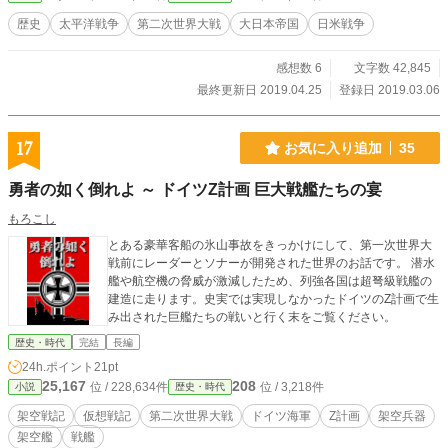
美著 「日本語の歴史」 西澤泰彦著 「図説 満鉄」 歴史読本編集「関東
歴史
太平洋戦争
第二次世界大戦
大日本帝国
日米戦争
軍全史」 文献資料：明治大学、黒曜石研究センター関連資料 誉田亜紀子著
「ときめく縄文図鑑」 植田文雄 著 「縄文人の淡海学」 瀬川拓郎 著 「縄文
感想数 6
文字数 42,845
の思想」 松木武彦 著 「縄文とケルト」 西田正規 著 「人類のなかの定住革
命」 安田喜憲 著 「森と文明の物語」 鬼頭宏 著 「人口から読む日本の歴
最終更新日 2019.04.25
登録日 2019.03.06
史」 滋賀県立安土城考古博物館「人・自然・祈り」共生の原点を探る 滋賀
県立安土城考古博物館「水中考古学の世界－琵琶湖湖底の遺跡を掘る－」 サ
ンライズ出版「滋賀県の歴史」 山形県教育委員会「押出遺跡発掘調査報告
17
お気に入り追加
35
書」 山川登 著「倭国大乱は二王朝の激突だった」 寺本克之 著「倭国大乱
軍事学的に見た日本古代史」 倉本一宏 著「内戦の日本古代史」 兼好法師 著
勇者の如く倒れよ ～ ドイツZ計画 巨大戦艦たちの宴
「徒然草」 清水克之 著「喧嘩両成敗の誕生」 関 幸彦 著「武士の誕生」
網野善彦 著「日本の歴史をよみなおす」 本郷和人 著「承久の乱」「軍事の
もろこし
日本史」 作者不詳 「伊勢物語」 原田信男 著「義経伝説と為朝伝説」
とある豪華客船の氷山事故をきっかけにして、第一次世界大
出雲隆 編 「鎌倉武家辞典」 講談社 編 「難波大阪 全三巻」 桃崎有一
戦前にレーダーとソナーが開発された世界のお話です。 潜水
郎 著「武士の起源を解きあかす」 山内 譲 著「海賊の日本史」 呉座勇
艦や航空機の脅威が激減したため、列強各国は超弩級戦艦の
一 著「応仁の乱 戦国時代を生んだ大乱」 桃井治郎 著「海賊の世界史」
建造に走ります。史実では実現しなかったドイツのZ計画で生
曲亭馬琴 著「椿説弓張月」 本居宣長 著「日本人のこころの言葉」 太
み出された巨艦たちの戦いと行く末をご覧ください。
安万侶、鈴木三重吉、武田祐吉「古事記」 紀貫之 著「土佐日記」 菊池
寛 著「応仁の乱」 日下雅義 著「地形からみた歴史」 関裕二 著
歴史・時代
完結
長編
「地形で読み解く古代史」 鴨長明 著「方丈記」 黒嶋敏 著「海の武
24h.ポイント
21pt
士団」
25,167
208
位 / 228,634件
位 / 3,218件
小説
歴史・時代
架空戦記
仮想戦記
第二次世界大戦
ドイツ海軍
Z計画
架空兵器
架空艦
戦艦