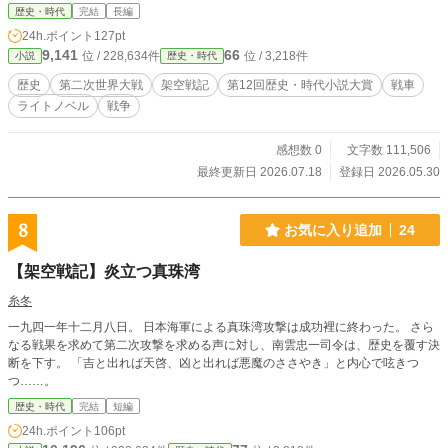
歴史・時代
完結
長編
24h.ポイント
127pt
9,141
66
位 / 228,634件
位 / 3,218件
小説
歴史・時代
歴史
第二次世界大戦
架空戦記
第12回歴史・時代小説大賞
戦車
ライトノベル
戦争
感想数 0
文字数 111,506
最終更新日 2026.07.18
登録日 2026.05.30
8
お気に入り追加
24
【架空戦記】炎立つ真珠湾
糸冬
一九四一年十二月八日。 日本海軍による真珠湾攻撃は成功裡に終わった。 さら
なる戦果を求めて第二次攻撃を求める声に対し、南雲忠一司令は、歴史を覆す決
断を下す。 「吉と出れば天啓、凶と出れば悪魔のささやき」と内心で呟きつ
つ……。
歴史・時代
完結
短編
24h.ポイント
106pt