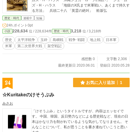
ムズ・H・ハラス 「沖縄シュガーローフの戦い」 ジェーム
ズ・H・ハラス 「地獄のX氏まで米軍戦い、あくまで持久す
る方法」 兵頭二十八 「英霊の絶叫」 舩坂弘
歴史・時代
連載中
短編
24h.ポイント
0pt
228,634
3,218
位 / 228,634件
位 / 3,218件
小説
歴史・時代
歴史
太平洋戦争
玉砕
島嶼戦
戦争･戦闘
地上戦
日本軍
米軍
第二次世界大戦
架空戦記
感想数 0
文字数 2,306
最終更新日 2020.06.01
登録日 2020.05.28
24
お気に入り追加
1
☆Kuritakeのけそうぶみ
みさお
「けそうぶみ」というタイトルですが、内容はエッセイで
す。 中国、韓国、反日勢力などによる歴史戦など、現在の日
本はかなり力を削がれているような気がしてなりません。 そ
んなことについて、私が思うことを書き連ねていこうと思い