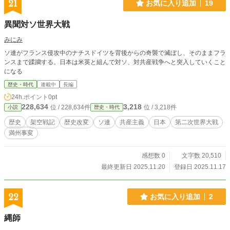
21
お気に入り追加
19
異聞対ソ世界大戦
みにみ
ソ連がフランス侵攻中のナチスドイツを背後からの奇襲で滅ぼし、そのままフラ
ンスまで蹂躪する。日本は米英と組んで対ソ、対共産戦争へと突入していくこと
になる
歴史・時代
連載中
長編
24h.ポイント
0pt
228,634
3,218
位 / 228,634件
位 / 3,218件
小説
歴史・時代
歴史
架空戦記
歴史改変
ソ連
共産主義
日本
第二次世界大戦
満州事変
感想数 0
文字数 20,510
最終更新日 2025.11.20
登録日 2025.11.17
22
お気に入り追加
2
縄師