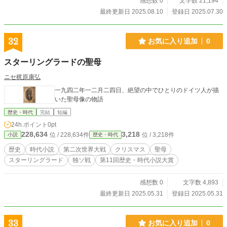
感想数 0
文字数 21,194
最終更新日 2025.08.10
登録日 2025.07.30
32
お気に入り追加
0
スターリングラードの聖母
ニセ梶原康弘
一九四二年一二月二四日、絶望の中でひとりのドイツ人が描
いた聖母像の物語
歴史・時代
完結
短編
24h.ポイント
0pt
228,634
3,218
位 / 228,634件
位 / 3,218件
小説
歴史・時代
歴史
時代小説
第二次世界大戦
クリスマス
聖母
スターリングラード
独ソ戦
第11回歴史・時代小説大賞
感想数 0
文字数 4,893
最終更新日 2025.05.31
登録日 2025.05.31
33
お気に入り追加
0