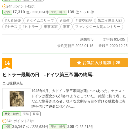
24h.ポイント
42pt
17,310
139
位 / 228,634件
位 / 3,218件
小説
歴史・時代
#大衆娯楽
＃タイムスリップ
＃憑依
＃架空戦記
第二次世界大戦
#ナチス
#ヒトラー
軍事国家
軍事
ファンタジー大賞エントリー
感想数 5
文字数 93,435
最終更新日 2023.01.15
登録日 2020.12.25
14
お気に入り追加
25
ヒトラー最期の日 -ドイツ第三帝国の終焉-
ニセ梶原康弘
1945年4月、大ドイツ第三帝国は死につつあった。ナチス・
ドイツは歴史から消されようとしていた。 絶望に抗う者、た
だただ翻弄される者、様々な悲劇から目を背ける独裁者は奇
跡を信じて運命に抗うが……
歴史・時代
完結
長編
24h.ポイント
21pt
25,167
208
位 / 228,634件
位 / 3,218件
小説
歴史・時代