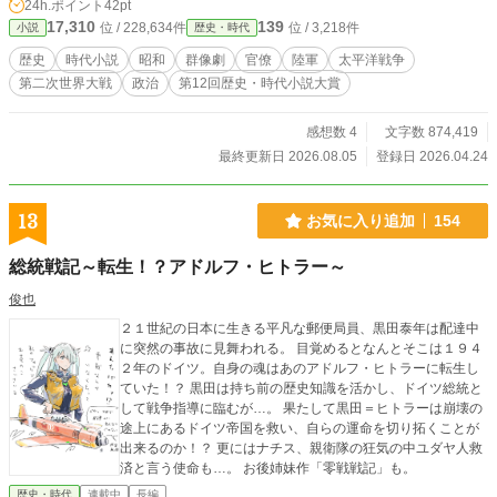
24h.ポイント
42pt
相秘書官・加瀬俊一。 【内】天皇の御意向を汲み、宮中から
17,310
139
位 / 228,634件
位 / 3,218件
小説
歴史・時代
静かに策を巡らす内大臣秘書官長・松平康昌。 彼らの敵は、
連合国だけではない。 徹底抗戦を叫ぶ軍部。 和平派を監視す
歴史
時代小説
昭和
群像劇
官僚
陸軍
太平洋戦争
る憲兵。 敗北を認められない国家の空気そのもの。 どう勝つ
第二次世界大戦
政治
第12回歴史・時代小説大賞
かではない。 どう終わらせ、日本を残すか。 【作品につい
て】 この物語は公式記録、専門家の分析、関係者の証言を基
に構成しています。なお、なるべく忠実をベースとしてます
感想数 4
文字数 874,419
が、演出上、筆者の創作箇所や小説用に再構成している箇所
最終更新日 2026.08.05
登録日 2026.04.24
もありますのであらかじめご承知おきの上お読みください。
※執筆に先立ち、熊本県人吉市の「高木惣吉記念館」にて、
四人組の一人である高木惣吉氏のご遺族の方に長時間の取材
13
お気に入り追加
154
と貴重な史料のご提供を頂きました。ご協力に心より感謝申
し上げます。
総統戦記～転生！？アドルフ・ヒトラー～
俊也
２１世紀の日本に生きる平凡な郵便局員、黒田泰年は配達中
に突然の事故に見舞われる。 目覚めるとなんとそこは１９４
２年のドイツ。自身の魂はあのアドルフ・ヒトラーに転生し
ていた！？ 黒田は持ち前の歴史知識を活かし、ドイツ総統と
して戦争指導に臨むが…。 果たして黒田＝ヒトラーは崩壊の
途上にあるドイツ帝国を救い、自らの運命を切り拓くことが
出来るのか！？ 更にはナチス、親衛隊の狂気の中ユダヤ人救
済と言う使命も…。 お後姉妹作「零戦戦記」も。
歴史・時代
連載中
長編