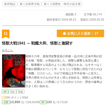
架空戦記
第二次世界大戦
第１２回歴史・時代小説大賞
感想数 3
文字数 65,774
最終更新日 2026.06.23
登録日 2026.05.30
11
お気に入り追加
17
怪獣大戦1941 ～ 戦艦大和、怪獣と激闘す
もろこし
昭和十六年、真珠湾攻撃直前の帝都・品川沖に正体不明の巨
大生物「怪獣」が突如出現した。砲撃も爆撃も魚雷も通じ
ず、駆逐艦すら玩具のように投げ飛ばされる。なすすべなく
帝都が蹂躙されていく中、かろうじて怪獣に対抗できたのは
「戦艦」だけだった。やがて戦場は太平洋全域へと拡大し、
世界の歴史そのものが大きく揺らぎ始める。怪獣とは何者な
のか。人類はこの脅威にどう立ち向かうのか。歴史の歯車は
大きく狂い始める。
SF
完結
長編
24h.ポイント
63pt
13,850
133
位 / 228,634件
位 / 6,731件
小説
SF