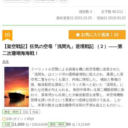
のでは無い｡ この小説は現代とは似て非なるもの｡登場人物は史実には沿わない
ので悪しからず… 大日本帝国視点は都合上休止中です。気分により再開するら
もしれません。 【重要】 不定期更新｡超絶不定期更新です｡
感想数 3
文字数 96,511
最終更新日 2023.10.25
登録日 2019.03.23
10
お気に入り追加
22
【架空戦記】狂気の空母「浅間丸」逆境戦記 （２）――第
二次珊瑚海海戦！
糸冬
ドーリットル空襲による損傷を機に航空母艦に改装された
「浅間丸」はインド洋の通商破壊戦に投入され、遭遇した英
空母二隻をからくも退け、内地に帰投した。 補給と整備の
後、輸送船団を護衛してトラック島へと赴いた「浅間丸」に
新たな任務が与えられる。 角田中将率いる第二機動部隊に加
わり、真珠湾から出発した大輸送船団を攻撃し、米空母機動
部隊を誘い出すという重要かつ危険な役回りである。 しか
し、米軍の動きは連合艦隊司令部の予測を超えたものだった
——！ 油圧式射出機を装備し、群青色の飛行甲板を持つ異形
歴史・時代
完結
長編
の空母「浅間丸」の戦いが再び始まる。 ※過去作「炎立つ真
24h.ポイント
85pt
珠湾」と世界観を共有した内容となります。
11,600
90
位 / 228,634件
位 / 3,218件
小説
歴史・時代