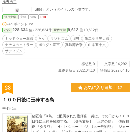
浅野浩二
「縄師」というタイトルの小説です。
現代文学
完結
短編
R18
24h.ポイント
0pt
228,634
9,612
位 / 228,634件
位 / 9,612件
小説
現代文学
ミッドウェー海戦
М女
マゾヒズム
S男
第二次世界大戦
ナチスのヒトラー
ポツダム宣言
真珠湾攻撃
山本五十六
サディズム
感想数 0
文字数 14,292
最終更新日 2022.04.10
登録日 2022.04.10
23
お気に入り追加
17
１００日後に玉砕する島
中七七三
秘匿名「X島」に配属された指揮官・兵は、その日から１００
日後に玉砕を経験する。 【参考文献】 「玉砕の島」 佐藤和
正 「タラワ」 H・I・ショー 「ペリリュー島戦記」 ジェー