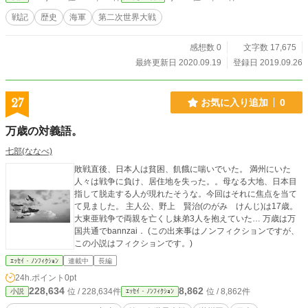
戦記
歴史
海軍
第二次世界大戦
感想数 0
文字数 17,675
最終更新日 2020.09.19
登録日 2019.09.26
27
お気に入り追加
0
万歳の対義語。
七部(ななべ)
敗戦直後、日本人は貧困、飢餓に喘いでいた。 満州にいた
人々は戦争に負け、居住地を失った。。母なる大地、日本目
指して脱走する人が現れたそうな。今回はそれに焦点を当て
て見ました。 主人公、野上 賢治(のがみ けんじ)は17歳。
大東亜戦争で両親を亡くし妹弟3人を抱えていた… 万歳は万
国共通でbannzai． (この出来事はノンフィクションですが、
この小説はフィクションです。)
ｴｯｾｲ・ﾉﾝﾌｨｸｼｮﾝ
連載中
長編
24h.ポイント
0pt
228,634
8,862
位 / 228,634件
位 / 8,862件
小説
ｴｯｾｲ・ﾉﾝﾌｨｸｼｮﾝ