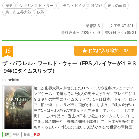
歴史
ベルリン
ヒトラー
ナチス・ドイツ
独ソ戦
神々の黄昏
第二次世界大戦
敗戦
感想数 3
文字数 37,551
最終更新日 2025.07.09
登録日 2025.05.31
15
お気に入り追加
33
ザ・パラレル・ワールド・ウォー（FPSプレイヤーが１９３
９年にタイムスリップ）
munetaka
第二次世界大戦を舞台にしたFPS（一人称視点のシューティ
ングゲーム）で遊んでいた5人の男子大学生が、プレイ中に１
９３９年の世界にタイムスリップ。5人は日本、ドイツ、ロシ
ア（旧ソ連）にバラバラに飛ばされてしまう。激動の時代の
中で5人はそれぞれの立場から世界を変えていく。 【ご説
明】 この作品は、過去の日本に転生（タイムスリップ）し
て新兵器の開発や、未来の知識を駆使して、日本が戦争に勝
ちまくるというif小説とは違い、経済や外交で世界の覇権国家
を目指す、これまでとは少し違った視点を楽しめる小説とな
SF
完結
長編
R15
っております。 戦争の話ではありますが、生々しい描写は避