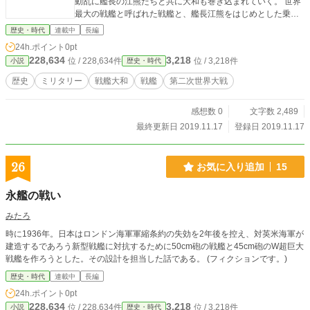
動乱に艦長の江熊たちと共に大和も巻き込まれていく。 世界
最大の戦艦と呼ばれた戦艦と、艦長江熊をはじめとした乗組
員が現代と戦う、逆ジパング的なストーリー←これを言って
歴史・時代
連載中
長編
良かったのか 主な登場人物 艦長 江熊 副長兼砲雷長 尾崎
24h.ポイント
0pt
船務長 須田 航海長 嶋田 機関長 池田
228,634
3,218
位 / 228,634件
位 / 3,218件
小説
歴史・時代
歴史
ミリタリー
戦艦大和
戦艦
第二次世界大戦
感想数 0
文字数 2,489
最終更新日 2019.11.17
登録日 2019.11.17
26
お気に入り追加
15
永艦の戦い
みたろ
時に1936年。日本はロンドン海軍軍縮条約の失効を2年後を控え、対英米海軍が
建造するであろう新型戦艦に対抗するために50cm砲の戦艦と45cm砲のW超巨大
戦艦を作ろうとした。その設計を担当した話である。 (フィクションです。)
歴史・時代
連載中
長編
24h.ポイント
0pt
228,634
3,218
位 / 228,634件
位 / 3,218件
小説
歴史・時代