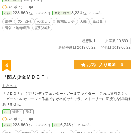
24h.ポイント
0pt
228,860
3,224
位 / 228,860件
位 / 3,224件
小説
歴史・時代
歴史
弥生時代
倭国大乱
魏志倭人伝
因幡
鳥取県
青谷上地寺遺跡
記紀神話
感想数 1
文字数 10,680
最終更新日 2019.03.22
登録日 2019.03.22
4
お気に入り追加
0
「防人少女ＭＤＧＦ」
しろっコ
「ＭＤＧＦ」（マリンディフェンダー・ガールファイター） これは某有名ネッ
トゲームへのオマージュ作品ですが名前やキャラ、ストーリーに直接的な関連は
ありません。
SF
連載中
長編
24h.ポイント
0pt
228,860
6,743
位 / 228,860件
位 / 6,743件
小説
SF