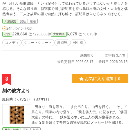
が「珍しい鳥取県民」という記号として扱われているだけではないかと虚しさを
感じる。そんな帰り道、新宿駅で同じ証明書を持つ鳥取出身の女性・大山遥と偶
然出会う。二人は故郷の話で自然に打ち解け、証明書は単なるネタではなく、同
じルーツを持つ者同士をつなぐ「本当の絆の証」だと気づく。都会の中で、希少
大衆娯楽
完結
短編
な故郷のつながりの価値を見つけるAI生成小説。
24h.ポイント
0pt
228,860
6,075
位 / 228,860件
位 / 6,075件
小説
大衆娯楽
コメディ
ショートショート
鳥取県
AI生成
感想数 0
文字数 3,770
最終更新日 2026.03.17
登録日 2026.03.15
3
お気に入り追加
0
刻の彼方より
紅侘助（くれない わびすけ）
男在り。海を漂う。 また男在り。山野を行く。 そして
男在り。環濠の内で惑う 。 「魏志倭人伝」に記された「倭国
大乱」の時代。 鉄を巡る争いに三人の男が翻弄される。
遙かな刻を超えて奇異な遺物が現代にメッセージを届ける。
歴史・時代
完結
短編