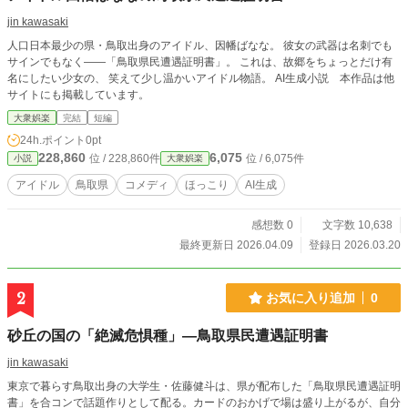
jin kawasaki
人口日本最少の県・鳥取出身のアイドル、因幡ばなな。 彼女の武器は名刺でも
サインでもなく――「鳥取県民遭遇証明書」。 これは、故郷をちょっとだけ有
名にしたい少女の、 笑えて少し温かいアイドル物語。 AI生成小説 本作品は他
サイトにも掲載しています。
大衆娯楽
完結
短編
24h.ポイント
0pt
228,860
6,075
位 / 228,860件
位 / 6,075件
小説
大衆娯楽
アイドル
鳥取県
コメディ
ほっこり
AI生成
感想数 0
文字数 10,638
最終更新日 2026.04.09
登録日 2026.03.20
2
お気に入り追加
0
砂丘の国の「絶滅危惧種」―鳥取県民遭遇証明書
jin kawasaki
東京で暮らす鳥取出身の大学生・佐藤健斗は、県が配布した「鳥取県民遭遇証明
書」を合コンで話題作りとして配る。カードのおかげで場は盛り上がるが、自分