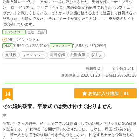
公爵令嬢ローゼリア・アルフィーネに呼び出された、男爵令嬢ミーナ・ブラウ
ン。 ローゼリアは、マリア・ウィロウ男爵令嬢が婚約者であるルドルフ・エー
ヴァルトと親しくしている、どうかマリア嬢に控えるように進言しては貰えない
だろうか、と頼んできた。 それにミーナが答えたことは……。 ※複数のサイト
に投稿しています。
ファンタジー
完結
短編
24h.ポイント
163pt
7,991
1,683
位 / 228,704件
位 / 53,289件
小説
ファンタジー
異世界
ファンタジー
男爵令嬢
公爵令嬢
ざまぁ
感想数 2
文字数 3,141
最終更新日 2026.01.20
登録日 2026.01.20
14
お気に入り追加
81
その婚約破棄、卒業式では受け付けておりません
柊
卒業パーティの最中、第一王子アデルは突如として婚約者クラリッサに婚約破棄
を宣言する。 いわゆる『公開断罪』のはずだった。 しかし、周囲は談笑を続
け、誰一人としてその茶番に付き合おうとしない。 困惑する王子と令嬢たちの