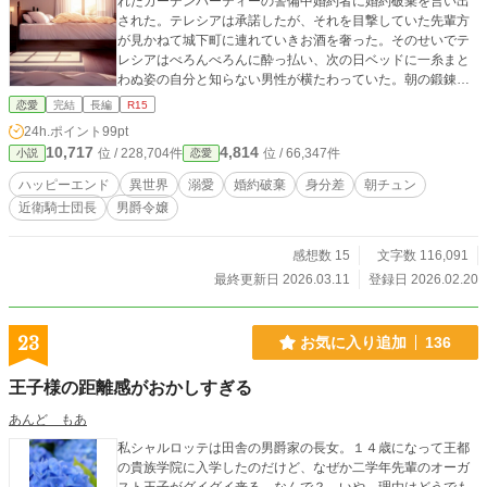
れたガーデンパーティーの警備中婚約者に婚約破棄を言い出
された。テレシアは承諾したが、それを目撃していた先輩方
が見かねて城下町に連れていきお酒を奢った。そのせいでテ
レシアはべろんべろんに酔っ払い、次の日ベッドに一糸まと
わぬ姿の自分と知らない男性が横たわっていた。朝の鍛錬の
時間が迫っていたため眠っていた男性を放置して鍛錬場に向
恋愛
完結
長編
R15
かったのだが、ちらりと見えた男性の服の一枚。それ、もし
24h.ポイント
99pt
かして超エリート騎士団である近衛騎士団の制服で
10,717
4,814
位 / 228,704件
位 / 66,347件
小説
恋愛
は……！？ ※他の投稿サイトにも掲載しています。 ※この作
品は短編を新たに作り直しました。設定などが変わっている
ハッピーエンド
異世界
溺愛
婚約破棄
身分差
朝チュン
部分があります。（旧題：無慈悲な悪魔の騎士団長に迫られ
近衛騎士団長
男爵令嬢
て困ってます！〜下っ端騎士団員（男爵令嬢）クビの危
機！〜）
感想数 15
文字数 116,091
最終更新日 2026.03.11
登録日 2026.02.20
23
お気に入り追加
136
王子様の距離感がおかしすぎる
あんど もあ
私シャルロッテは田舎の男爵家の長女。１４歳になって王都
の貴族学院に入学したのだけど、なぜか二学年先輩のオーガ