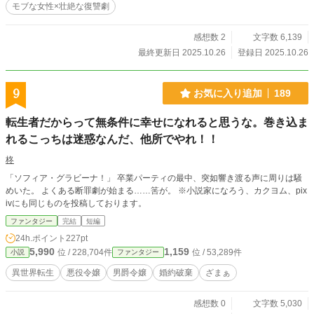
モブな女性×壮絶な復讐劇
感想数 2
文字数 6,139
最終更新日 2025.10.26
登録日 2025.10.26
9
お気に入り追加
189
転生者だからって無条件に幸せになれると思うな。巻き込ま
れるこっちは迷惑なんだ、他所でやれ！！
柊
「ソフィア・グラビーナ！」 卒業パーティの最中、突如響き渡る声に周りは騒
めいた。 よくある断罪劇が始まる……筈が。 ※小説家になろう、カクヨム、pix
ivにも同じものを投稿しております。
ファンタジー
完結
短編
24h.ポイント
227pt
5,990
1,159
位 / 228,704件
位 / 53,289件
小説
ファンタジー
異世界転生
悪役令嬢
男爵令嬢
婚約破棄
ざまぁ
感想数 0
文字数 5,030