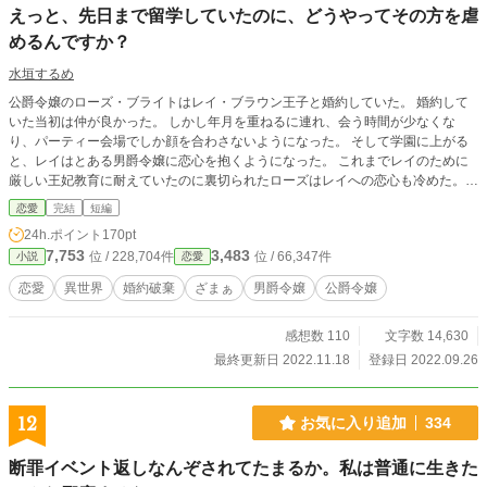
えっと、先日まで留学していたのに、どうやってその方を虐
めるんですか？
水垣するめ
公爵令嬢のローズ・ブライトはレイ・ブラウン王子と婚約していた。 婚約して
いた当初は仲が良かった。 しかし年月を重ねるに連れ、会う時間が少なくな
り、パーティー会場でしか顔を合わさないようになった。 そして学園に上がる
と、レイはとある男爵令嬢に恋心を抱くようになった。 これまでレイのために
厳しい王妃教育に耐えていたのに裏切られたローズはレイへの恋心も冷めた。
そして留学を決意する。 しかし帰ってきた瞬間、レイはローズに婚約破棄を叩
恋愛
完結
短編
きつけた。 「ローズ・ブライト！ ナタリーを虐めた罪でお前との婚約を破棄
24h.ポイント
170pt
する！」 えっと、先日まで留学していたのに、どうやってその方を虐めるんで
7,753
3,483
位 / 228,704件
位 / 66,347件
小説
恋愛
すか？
恋愛
異世界
婚約破棄
ざまぁ
男爵令嬢
公爵令嬢
感想数 110
文字数 14,630
最終更新日 2022.11.18
登録日 2022.09.26
12
お気に入り追加
334
断罪イベント返しなんぞされてたまるか。私は普通に生きた