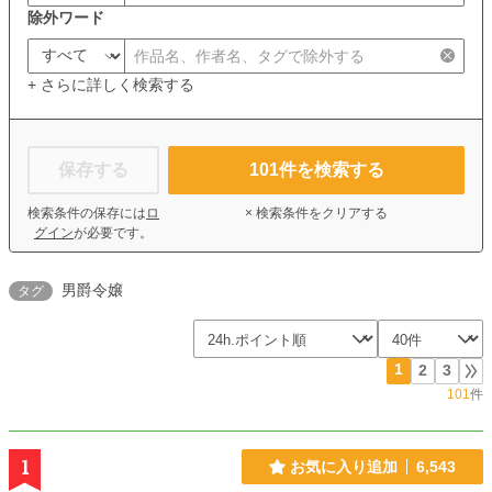
除外ワード
+ さらに詳しく検索する
保存する
101
件を検索する
検索条件の保存には
ロ
× 検索条件をクリアする
グイン
が必要です。
男爵令嬢
タグ
1
2
3
101
件
1
お気に入り追加
6,543