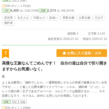
24h.ポイント
312pt
4,405
2,274
位 / 228,704件
位 / 66,347件
小説
恋愛
異世界
女主人公
学園もの
勘違い
男爵令嬢
公爵令嬢
王太子
婚約者
感想数 4
文字数 3,119
最終更新日 2025.07.10
登録日 2025.07.10
7
お気に入り追加
218
高慢な王族なんてごめんです！ 自分の道は自分で切り開き
ますからお気遣いなく。
柊
よくある断罪に「婚約でしたら、一週間程前にそちらの有責で破棄されている筈
ですが……」と返した公爵令嬢ヴィクトワール・シエル。 婚約者「だった」シ
レンス国の第一王子であるアルベール・コルニアックは困惑するが……。 ※小
説家になろう、カクヨム、pixivにも同じものを投稿しております。
恋愛
完結
短編
24h.ポイント
269pt