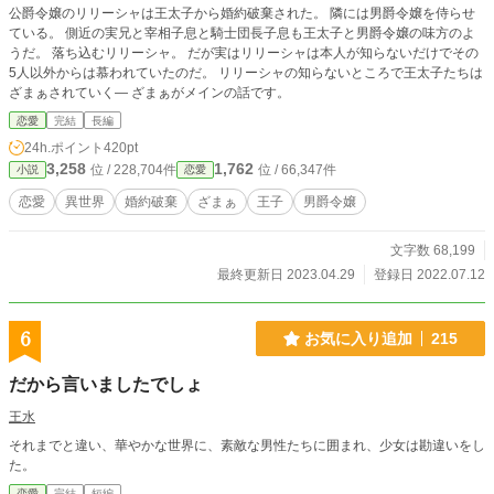
公爵令嬢のリリーシャは王太子から婚約破棄された。 隣には男爵令嬢を侍らせ
ている。 側近の実兄と宰相子息と騎士団長子息も王太子と男爵令嬢の味方のよ
うだ。 落ち込むリリーシャ。 だが実はリリーシャは本人が知らないだけでその
5人以外からは慕われていたのだ。 リリーシャの知らないところで王太子たちは
ざまぁされていく― ざまぁがメインの話です。
恋愛
完結
長編
24h.ポイント
420pt
3,258
1,762
位 / 228,704件
位 / 66,347件
小説
恋愛
恋愛
異世界
婚約破棄
ざまぁ
王子
男爵令嬢
文字数 68,199
最終更新日 2023.04.29
登録日 2022.07.12
6
お気に入り追加
215
だから言いましたでしょ
王水
それまでと違い、華やかな世界に、素敵な男性たちに囲まれ、少女は勘違いをし
た。
恋愛
完結
短編