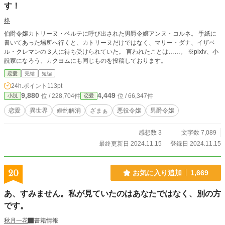
す！
柊
伯爵令嬢カトリーヌ・ベルテに呼び出された男爵令嬢アンヌ・コルネ。 手紙に
書いてあった場所へ行くと、カトリーヌだけではなく、マリー・ダナ、イザベ
ル・クレマンの３人に待ち受けられていた。 言われたことは……。 ※pixiv、小
説家になろう、カクヨムにも同じものを投稿しております。
恋愛
完結
短編
24h.ポイント
113pt
9,880
4,449
位 / 228,704件
位 / 66,347件
小説
恋愛
恋愛
異世界
婚約解消
ざまぁ
悪役令嬢
男爵令嬢
感想数 3
文字数 7,089
最終更新日 2024.11.15
登録日 2024.11.15
20
お気に入り追加
1,669
あ、すみません。私が見ていたのはあなたではなく、別の方
です。
秋月一花
書籍情報