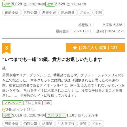
5,029
2,529
位 / 228,704件
位 / 66,347件
小説
恋愛
伯爵令嬢
男爵令嬢
悪役令嬢
婚約破棄
ざまぁ
学園
感想数 1
文字数 6,336
最終更新日 2024.12.21
登録日 2024.12.21
8
お気に入り追加
127
“いつまでも一緒”の鎖、貴方にお返しいたします
柊
男爵令嬢エリナ・ブランシュは、幼馴染であるマルグリット・シャンテリィの引
き立て役だった。 マルグリットに婚約が決まり開放されると思ったのも束の
間、彼女は婚約者であるティオ・ソルベに、家へ迎え入れてくれないかというお
願いをする。 それをティオに承諾されたエリナは、冷酷な手段をとることを決
意し……。 ※複数のサイトに投稿しております。
ファンタジー
完結
短編
R15
24h.ポイント
234pt
5,816
1,103
位 / 228,704件
位 / 53,289件
小説
ファンタジー
男爵令嬢
伯爵令嬢
幼馴染
引き立て役
復讐
ざまぁ