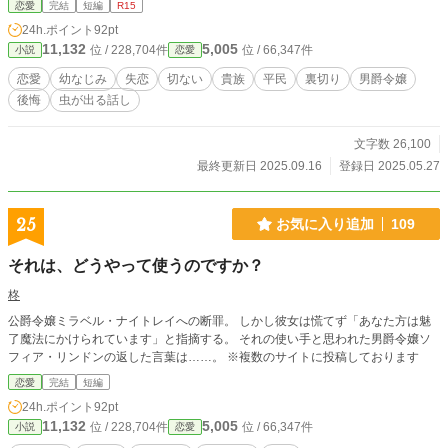
恋愛
完結
短編
R15
束をして村を出た。 更新が不定期ですが、読んでもらえたらうれしいです。 誤
24h.ポイント
92pt
字、脱字にすみません、よろしくお願いします。
11,132
5,005
位 / 228,704件
位 / 66,347件
小説
恋愛
恋愛
幼なじみ
失恋
切ない
貴族
平民
裏切り
男爵令嬢
後悔
虫が出る話し
文字数 26,100
最終更新日 2025.09.16
登録日 2025.05.27
25
お気に入り追加
109
それは、どうやって使うのですか？
柊
公爵令嬢ミラベル・ナイトレイへの断罪。 しかし彼女は慌てず「あなた方は魅
了魔法にかけられています」と指摘する。 それの使い手と思われた男爵令嬢ソ
フィア・リンドンの返した言葉は……。 ※複数のサイトに投稿しております
恋愛
完結
短編
24h.ポイント
92pt
11,132
5,005
位 / 228,704件
位 / 66,347件
小説
恋愛