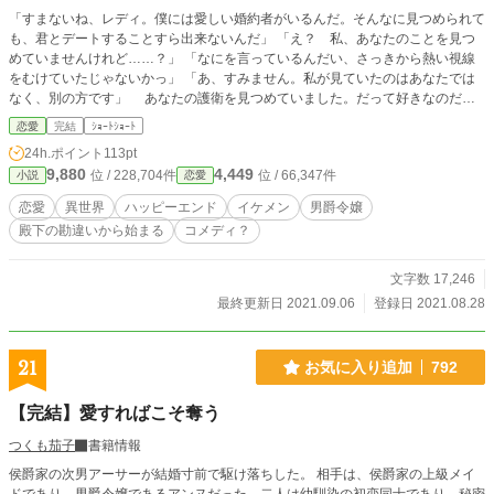
「すまないね、レディ。僕には愛しい婚約者がいるんだ。そんなに見つめられて
も、君とデートすることすら出来ないんだ」 「え？ 私、あなたのことを見つ
めていませんけれど……？」 「なにを言っているんだい、さっきから熱い視線
をむけていたじゃないかっ」 「あ、すみません。私が見ていたのはあなたでは
なく、別の方です」 あなたの護衛を見つめていました。だって好きなのだも
の。見つめるくらいは許して欲しい。恋人になりたいなんて身分違いのことを考
恋愛
完結
ｼｮｰﾄｼｮｰﾄ
えないから、それだけはどうか。 「……やっぱり今日も格好いいわ、ライナル
24h.ポイント
113pt
ト様」 うっとりと呟く私に、ライナルト様はぎょっとしたような表情を浮か
9,880
4,449
位 / 228,704件
位 / 66,347件
小説
恋愛
べて――それから、 「――俺のことが怖くないのか？」 と話し掛けられちゃ
った！ これはライナルト様とお話しするチャンスなのでは？ よーし、せめ
恋愛
異世界
ハッピーエンド
イケメン
男爵令嬢
てお友達になれるようにがんばろう！
殿下の勘違いから始まる
コメディ？
文字数 17,246
最終更新日 2021.09.06
登録日 2021.08.28
21
お気に入り追加
792
【完結】愛すればこそ奪う
つくも茄子
書籍情報
侯爵家の次男アーサーが結婚寸前で駆け落ちした。 相手は、侯爵家の上級メイ