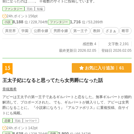
前に立ったのは……。 ※複数のサイトに投稿しています。
ファンタジー
完結
短編
24h.ポイント
156pt
8,188
1,716
位 / 228,704件
位 / 53,289件
小説
ファンタジー
異世界
学園
公爵令嬢
男爵令嬢
第一王子
教師
ざまぁ
断罪
感想数 4
文字数 2,191
最終更新日 2026.02.05
登録日 2026.02.05
15
お気に入り追加
61
王太子妃になると思ってたら女男爵になった話
章槻雅希
アビーは王太子の第一王子であるギルバートと恋をした。無事ギルバートが婚約
解消して、プロポーズされた。 でも、ギルバートが婿入りして、アビーは女男
爵になることに。 『小説家になろう』『アルファポリス』に重複投稿、自サイ
トにも掲載。
恋愛
完結
ｼｮｰﾄｼｮｰﾄ
24h.ポイント
142pt
8,638
3,900
小説
恋愛