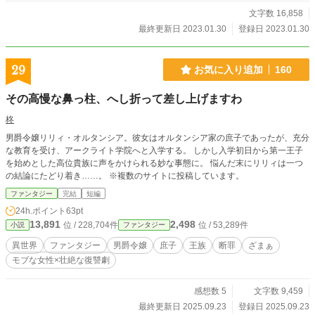
文字数 16,858
最終更新日 2023.01.30
登録日 2023.01.30
29
お気に入り追加
160
その高慢な鼻っ柱、へし折って差し上げますわ
柊
男爵令嬢リリィ・オルタンシア。彼女はオルタンシア家の庶子であったが、充分
な教育を受け、アークライト学院へと入学する。 しかし入学初日から第一王子
を始めとした高位貴族に声をかけられる妙な事態に。 悩んだ末にリリィは一つ
の結論にたどり着き……。 ※複数のサイトに投稿しています。
ファンタジー
完結
短編
24h.ポイント
63pt
13,891
2,498
位 / 228,704件
位 / 53,289件
小説
ファンタジー
異世界
ファンタジー
男爵令嬢
庶子
王族
断罪
ざまぁ
モブな女性×壮絶な復讐劇
感想数 5
文字数 9,459
最終更新日 2025.09.23
登録日 2025.09.23