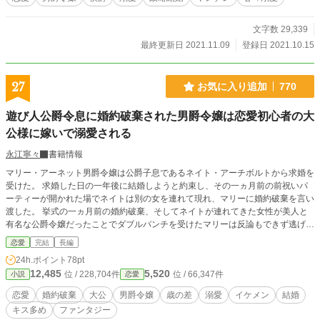
だけど... 無事完結しました！保険でR指定をつける事にしましたm(__)m
文字数 29,339
最終更新日 2021.11.09
登録日 2021.10.15
27
お気に入り追加
770
遊び人公爵令息に婚約破棄された男爵令嬢は恋愛初心者の大
公様に嫁いで溺愛される
永江寧々
書籍情報
マリー・アーネット男爵令嬢は公爵子息であるネイト・アーチボルトから求婚を
受けた。 求婚した日の一年後に結婚しようと約束し、その一ヵ月前の前祝いパ
ーティーが開かれた場でネイトは別の女を連れて現れ、マリーに婚約破棄を言い
渡した。 挙式の一ヵ月前の婚約破棄、そしてネイトが連れてきた女性が美人と
有名な公爵令嬢だったことでダブルパンチを受けたマリーは反論もできず逃げる
ようにその場を立ち去ったとき、馬車の傍で男とぶつかる。 ネイトの伯父であ
恋愛
完結
長編
り、アルキュミア大公国の大公でもあるアーサー・アーチボルトだった。 事情
24h.ポイント
78pt
を知ったアーサーはマリーを連れてネイトの前に戻り、ネイトを怒ってくれたの
12,485
5,520
位 / 228,704件
位 / 66,347件
小説
恋愛
だが、送ると言われた馬車の中でなぜか「私と結婚しないか？」と言われて……
※四十二歳の男が赤面したり童貞であることに嫌悪感を持たれる方はリターン願
恋愛
婚約破棄
大公
男爵令嬢
歳の差
溺愛
イケメン
結婚
います。 ※キスシーン多いかもなので苦手な方はご注意ください。 ※2022年1
キス多め
ファンタジー
月29日 完結となりました。 足をお運びいただきましたこと、感想を書いてく