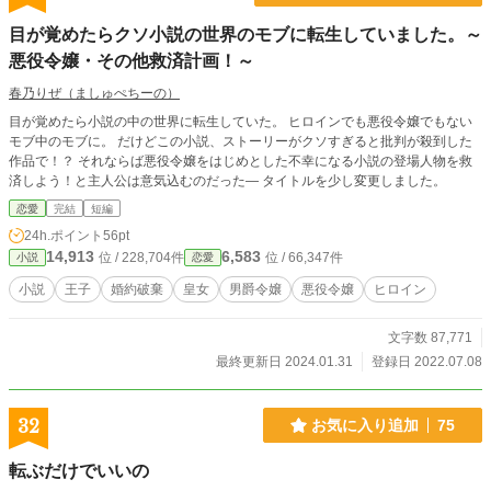
目が覚めたらクソ小説の世界のモブに転生していました。～
悪役令嬢・その他救済計画！～
春乃りぜ（ましゅぺちーの）
目が覚めたら小説の中の世界に転生していた。 ヒロインでも悪役令嬢でもない
モブ中のモブに。 だけどこの小説、ストーリーがクソすぎると批判が殺到した
作品で！？ それならば悪役令嬢をはじめとした不幸になる小説の登場人物を救
済しよう！と主人公は意気込むのだった― タイトルを少し変更しました。
恋愛
完結
短編
24h.ポイント
56pt
14,913
6,583
位 / 228,704件
位 / 66,347件
小説
恋愛
小説
王子
婚約破棄
皇女
男爵令嬢
悪役令嬢
ヒロイン
文字数 87,771
最終更新日 2024.01.31
登録日 2022.07.08
32
お気に入り追加
75
転ぶだけでいいの