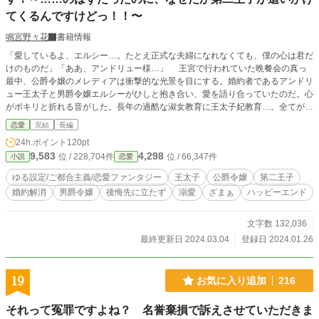
てくるんですけどっ！！〜
鳴宮野々花
書籍情報
「愛しているよ、エルシー…。たとえ正式な夫婦になれなくても、僕の心は君だ
けのものだ」「ああ、アンドリュー様…」 王宮で行われていた晩餐会の真っ
最中、公爵令嬢のメレディアは衝撃的な光景を目にする。婚約者であるアンドリ
ュー王太子と男爵令嬢エルシーがひしと抱き合い、愛を語り合っていたのだ。心
がポキリと折れる音がした。長年の過酷な淑女教育に王太子妃教育…。全てが馬
鹿げているように思えた。 嘆く心に蓋をして、それでもアンドリューに嫁ぐ
恋愛
完結
長編
覚悟を決めていたメレディア。だがあらぬ嫌疑をかけられ、ある日公衆の面前で
24h.ポイント
120pt
アンドリューから婚約解消を言い渡される。 深く傷付き落ち込むメレディ
9,583
4,298
位 / 228,704件
位 / 66,347件
小説
恋愛
ア。でもついに、 「もういいわ！せっかくだからこれからは自由に生きてや
る！」 と吹っ切り、これまでずっと我慢してきた様々なことを楽しもうとする
ゆる設定/ご都合主義/恋愛ファンタジー
王太子
公爵令嬢
第二王子
メレディア。ところがそんなメレディアに、アンドリューの弟である第二王子の
婚約解消
男爵令嬢
後悔先に立たず
溺愛
ざまぁ
ハッピーエンド
トラヴィスが急接近してきて……？！ ※作者独自の架空の世界の物語です。相
変わらずいろいろな設定が緩いですので、どうぞ広い心でお読みくださいませ。
※この作品はカクヨムさんにも投稿しています。
文字数 132,036
最終更新日 2024.03.04
登録日 2024.01.26
19
お気に入り追加
216
それって冤罪ですよね？ 名誉棄損で訴えさせていただきま