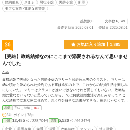
婚約破棄
ざまぁ
悪役令嬢
男爵令嬢
断罪
モブな女性×壮絶な復讐劇
感想数 0
文字数 6,149
最終更新日 2025.08.01
登録日 2025.08.01
26
お気に入り追加
1,885
【完結】政略結婚なのにここまで溺愛されるなんて思いませ
んでした
ベル
政略結婚で夫婦となった男爵令嬢のマリーと侯爵家三男のクラスト。 マリーは
幼い頃から決められた婚約である事は承知の上で、これからの結婚生活を楽しみ
にしていた。 マリーはクラストが嫌いではないけれど愛してもいない。政略結
婚に愛などいらないと思っていたから。 では何故結婚生活が楽しみかって？ こ
んな綺麗で立派な家に住めて、思う存分好きな読書ができる。長男じゃなくて三
男だから、家の公務などに気を遣わなくても済むし、悠々自適なんてこれ以上の
恋愛
完結
短編
R18
幸せってある？ 元々恋愛なんて興味ないし、とりあえず結婚して生活を共にす
24h.ポイント
78pt
るだけでいいんでしょう？なんて幸せなの！ ...そう思っていたのに。 「マリ
12,485
5,520
位 / 228,704件
位 / 66,347件
小説
恋愛
ー、今日も可愛いね」 「こんなに可愛い子が僕の奥さんなんて幸せだなぁ」
「マリー、好きだよ。...愛してるよ」 こんなに溺愛されるなんて思わなかったん
恋愛
男爵令嬢
侯爵
溺愛
政略結婚
ヤンデレ
甘々溺愛