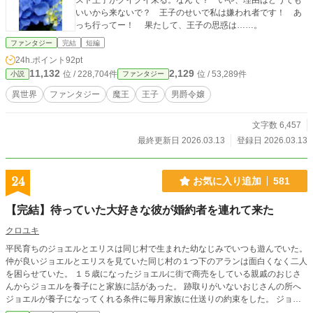
スト王子がグイグイ来る。なんで？ いや、理由はどうでも
いいから来ないで？ 王子のせいで私は嫌われ者です！ あ
っち行ってー！ 果たして、王子の思惑は……。
ファンタジー
完結
短編
24h.ポイント
92pt
11,132
2,129
位 / 228,704件
位 / 53,289件
小説
ファンタジー
異世界
ファンタジー
魔王
王子
男爵令嬢
文字数 6,457
最終更新日 2026.03.13
登録日 2026.03.13
24
お気に入り追加
581
【完結】待っていた大好きな彼が婚約者を連れて来た
クロユキ
平民育ちのジョエルとエリスは同じ村で生まれた幼なじみでいつも遊んでいた。
仲が良いジョエルとエリスを見ていた同じ村の１つ下のアランは面白くなく二人
を困らせていた。 １５歳になったジョエルに街で商売をしている親戚のおじさ
んからジョエルを養子にと家族に話があった。 跡取りがいないおじさんの所へ
ジョエルが養子になってくれる条件に毎月家族に仕送りの約束をした。 ジョエ
ルは、おじさんの養子になり村を離れまた村にエリスに会いに行くとエリスに約