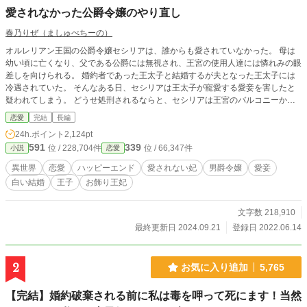
愛されなかった公爵令嬢のやり直し
春乃りぜ（ましゅぺちーの）
オルレリアン王国の公爵令嬢セシリアは、誰からも愛されていなかった。 母は
幼い頃に亡くなり、父である公爵には無視され、王宮の使用人達には憐れみの眼
差しを向けられる。 婚約者であった王太子と結婚するが夫となった王太子には
冷遇されていた。 そんなある日、セシリアは王太子が寵愛する愛妾を害したと
疑われてしまう。 どうせ処刑されるならと、セシリアは王宮のバルコニーから
身を投げる。 死ぬ寸前のセシリアは思う。 「一度でいいから誰かに愛されたか
恋愛
完結
長編
った。」と。 目が覚めた時、セシリアは12歳の頃に時間が巻き戻っていた。 セ
24h.ポイント
2,124pt
シリアは決意する。 「自分の幸せは自分でつかみ取る！」 幸せになるために奔
591
339
位 / 228,704件
位 / 66,347件
小説
恋愛
走するセシリア。 だがそれと同時に父である公爵の、婚約者である王太子の、
王太子の愛妾であった男爵令嬢の、驚くべき真実が次々と明らかになっていく。
異世界
恋愛
ハッピーエンド
愛されない妃
男爵令嬢
愛妾
小説家になろう様にも投稿しています。 タイトル変更しました！大幅改稿のた
白い結婚
王子
お飾り王妃
め、一部非公開にしております。
文字数 218,910
最終更新日 2024.09.21
登録日 2022.06.14
2
お気に入り追加
5,765
【完結】婚約破棄される前に私は毒を呷って死にます！当然