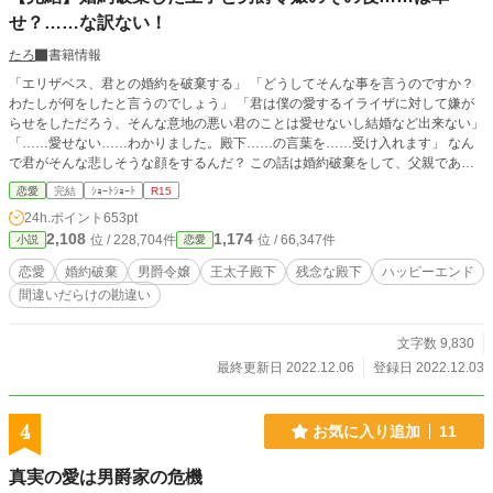
せ？……な訳ない！
たろ
書籍情報
「エリザベス、君との婚約を破棄する」 「どうしてそんな事を言うのですか？
わたしが何をしたと言うのでしょう」 「君は僕の愛するイライザに対して嫌が
らせをしただろう、そんな意地の悪い君のことは愛せないし結婚など出来ない」
「……愛せない……わかりました。殿下……の言葉を……受け入れます」 なん
で君がそんな悲しそうな顔をするんだ？ この話は婚約破棄をして、父親である
陛下に嘘で固めて公爵令嬢のエリザベスを貶めたと怒られて 「そんなにその男
恋愛
完結
ｼｮｰﾄｼｮｰﾄ
R15
爵令嬢が好きなら王族をやめて男爵に婿に行け」と言われ、廃嫡される王子のそ
24h.ポイント
653pt
の後のお話です。 頭脳明晰、眉目秀麗、みんなが振り向くかっこいい殿下……
2,108
1,174
位 / 228,704件
位 / 66,347件
小説
恋愛
なのにエリザベスの前では残念な男。 ★軽い感じのお話です そして、殿下がひ
たすら残念です 広ーい気持ちで読んでいただけたらと思います
恋愛
婚約破棄
男爵令嬢
王太子殿下
残念な殿下
ハッピーエンド
間違いだらけの勘違い
文字数 9,830
最終更新日 2022.12.06
登録日 2022.12.03
4
お気に入り追加
11
真実の愛は男爵家の危機