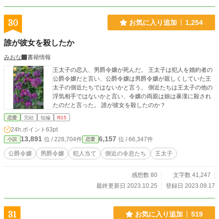
30
お気に入り追加
1,254
誰が彼女を殺したか
みおな
書籍情報
王太子の恋人、男爵令嬢が死んだ。 王太子は犯人を婚約者の
公爵令嬢だと言い、公爵令嬢は男爵令嬢が親しくしていた王
太子の側近たちではないかと言う。 側近たちは王太子の他の
浮気相手ではないかと言い、令嬢の両親は娘は暴漢に殺され
たのだと言った。 誰が彼女を殺したのか？
恋愛
完結
短編
R15
24h.ポイント
63pt
13,891
6,157
位 / 228,704件
位 / 66,347件
小説
恋愛
公爵令嬢
男爵令嬢
犯人当て
側近の令息たち
王太子
感想数 80
文字数 41,247
最終更新日 2023.10.25
登録日 2023.09.17
31
お気に入り追加
519