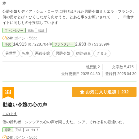
柊
公爵令嬢リディア・シュトローマに呼び出された男爵令嬢ミカエラ・フランク。
何の用かとびくびくしながら向かうと、とある事をお願いされて……。 ※他サ
イトに同じものを投稿しています
ファンタジー
完結
短編
24h.ポイント
56pt
14,913
2,633
位 / 228,704件
位 / 53,289件
小説
ファンタジー
異世界
転生
悪役令嬢
男爵令嬢
婚約破棄
ざまぁ
感想数 2
文字数 5,475
最終更新日 2025.04.30
登録日 2025.04.30
33
お気に入り追加
232
勘違い令嬢の心の声
にのまえ
僕の婚約者 シンシアの心の声が聞こえた。 シア、それは君の勘違いだ。
恋愛
完結
ｼｮｰﾄｼｮｰﾄ
24h.ポイント
56pt