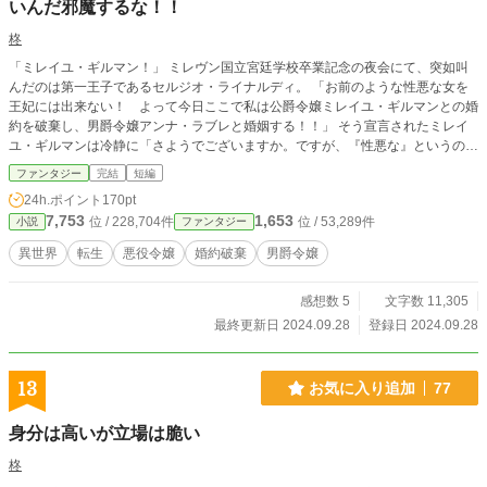
いんだ邪魔するな！！
柊
「ミレイユ・ギルマン！」 ミレヴン国立宮廷学校卒業記念の夜会にて、突如叫
んだのは第一王子であるセルジオ・ライナルディ。 「お前のような性悪な女を
王妃には出来ない！ よって今日ここで私は公爵令嬢ミレイユ・ギルマンとの婚
約を破棄し、男爵令嬢アンナ・ラブレと婚姻する！！」 そう宣言されたミレイ
ユ・ギルマンは冷静に「さようでございますか。ですが、『性悪な』というのは
どういうことでしょうか？」と返す。それに反論するセルジオ。彼に肩を抱かれ
ファンタジー
完結
短編
ている渦中の男爵令嬢アンナ・ラブレは思った。 （やっべえ。これ前世の投稿
24h.ポイント
170pt
サイトで何万回も見た展開だ！）と。 ※pixiv、カクヨム、小説家になろうにも
7,753
1,653
位 / 228,704件
位 / 53,289件
小説
ファンタジー
同じものを投稿しています。
異世界
転生
悪役令嬢
婚約破棄
男爵令嬢
感想数 5
文字数 11,305
最終更新日 2024.09.28
登録日 2024.09.28
13
お気に入り追加
77
身分は高いが立場は脆い
柊