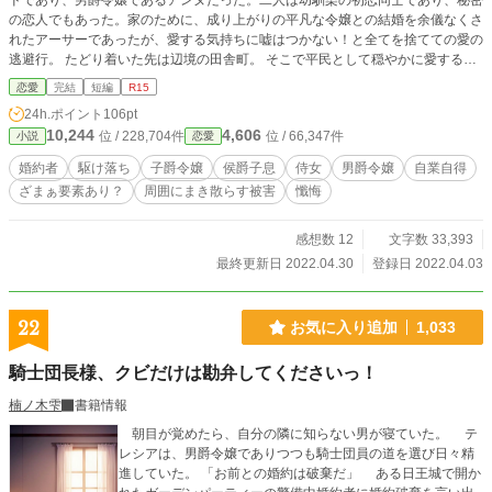
ドであり、男爵令嬢であるアンヌだった。二人は幼馴染の初恋同士であり、秘密
の恋人でもあった。家のために、成り上がりの平凡な令嬢との結婚を余儀なくさ
れたアーサーであったが、愛する気持ちに嘘はつかない！と全てを捨てての愛の
逃避行。 たどり着いた先は辺境の田舎町。 そこで平民として穏やかに愛する人
と夫婦として暮らしていた。 数年前に娘のエミリーも生まれ、幸せに満ちてい
恋愛
完結
短編
R15
た。 そんなある日、王都の大学から連絡がくる。 アーサーの論文が認められ、
24h.ポイント
106pt
講師として大学に招かれることになった。 数年ぶりに王都に戻るアーサー達一
10,244
4,606
位 / 228,704件
位 / 66,347件
小説
恋愛
行。 王都の暮らしに落ち着いてきた頃に、アーサーに襲いかかった暴行事件！
通り魔の無差別事件として処理された。 だが、アーサーには何かかが引っかか
婚約者
駆け落ち
子爵令嬢
侯爵子息
侍女
男爵令嬢
自業自得
る。 後日、犯人の名前を聞いたアーサーは、驚愕した！ 自分を襲ったのが妻
ざまぁ要素あり？
周囲にまき散らす被害
懺悔
の妹！ そこから明らかになる、駆け落ち後の悲劇の数々。 愛し合う夫婦に、捨
てたはずの過去が襲いかかってきた。 彼らは一体どのような決断をするの
か！！！ 一方、『傷物令嬢』となった子爵令嬢のヴィクトリアは美しく優しい
感想数 12
文字数 33,393
夫の間に二人の子供にも恵まれ、幸せの絶頂にいた。 「小説家になろう」「カ
最終更新日 2022.04.30
登録日 2022.04.03
クヨム」にも公開中。
22
お気に入り追加
1,033
騎士団長様、クビだけは勘弁してくださいっ！
楠ノ木雫
書籍情報
朝目が覚めたら、自分の隣に知らない男が寝ていた。 テ
レシアは、男爵令嬢でありつつも騎士団員の道を選び日々精
進していた。 「お前との婚約は破棄だ」 ある日王城で開か