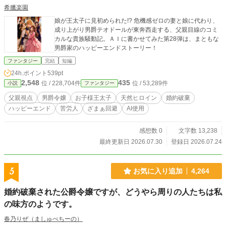
希臘楽園
娘が王太子に見初められた!? 危機感ゼロの妻と娘に代わり、
成り上がり男爵テオドールが東奔西走する、父親目線のコミ
カルな貴族騒動記。ＡＩに書かせてみた第28弾は、まともな
男爵家のハッピーエンドストーリー！
ファンタジー
完結
短編
24h.ポイント
539pt
2,548
435
位 / 228,704件
位 / 53,289件
小説
ファンタジー
父親視点
男爵令嬢
お子様王太子
天然ヒロイン
婚約破棄
ハッピーエンド
苦労人
ざまぁ回避
AI使用
感想数 0
文字数 13,238
最終更新日 2026.07.30
登録日 2026.07.24
5
お気に入り追加
4,264
婚約破棄された公爵令嬢ですが、どうやら周りの人たちは私
の味方のようです。
春乃りぜ（ましゅぺちーの）