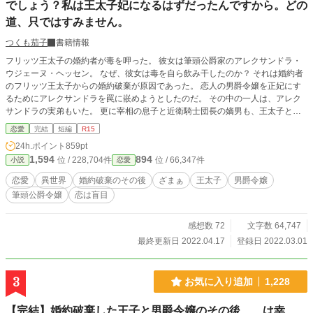
でしょう？私は王太子妃になるはずだったんですから。どの
道、只ではすみません。
つくも茄子
書籍情報
フリッツ王太子の婚約者が毒を呷った。 彼女は筆頭公爵家のアレクサンドラ・
ウジェーヌ・ヘッセン。 なぜ、彼女は毒を自ら飲み干したのか？ それは婚約者
のフリッツ王太子からの婚約破棄が原因であった。 恋人の男爵令嬢を正妃にす
るためにアレクサンドラを罠に嵌めようとしたのだ。 その中の一人は、アレク
サンドラの実弟もいた。 更に宰相の息子と近衛騎士団長の嫡男も、王太子と男
爵令嬢の味方であった。 婚約者として王家の全てを知るアレクサンドラは、こ
恋愛
完結
短編
R15
のまま婚約破棄が成立されればどうなるのかを知っていた。そして自分がどうい
24h.ポイント
859pt
う立場なのかも痛いほど理解していたのだ。 生死の境から生還したアレクサン
1,594
894
位 / 228,704件
位 / 66,347件
小説
恋愛
ドラが目を覚ました時には、全てが様変わりしていた。国の将来のため、必要な
処置であった。 婚約破棄を宣言した王太子達のその後は、彼らが思い描いてい
恋愛
異世界
婚約破棄のその後
ざまぁ
王太子
男爵令嬢
たバラ色の人生ではなかった。 後悔、悲しみ、憎悪、果てしない負の連鎖の果
筆頭公爵令嬢
恋は盲目
てに、彼らが手にしたものとは。 「小説家になろう」「カクヨム」「ノベル
バ」にも投稿しています。
感想数 72
文字数 64,747
最終更新日 2022.04.17
登録日 2022.03.01
3
お気に入り追加
1,228
【完結】婚約破棄した王子と男爵令嬢のその後……は幸