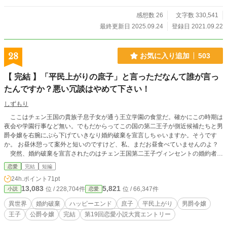
ださいましたこと、感謝申し上げます。 最後の数話、間の空いた投稿になって
しまい申し訳ございませんでした！ ※2025年1月現在、加筆修正を行なってお
感想数 26
文字数 330,541
り、修正できた話だけを公開しております。お読みいただいている方にはご迷惑
最終更新日 2025.09.24
登録日 2021.09.22
おかけいたします。 ※2025年9月 修正完了致しました。
28
お気に入り追加
503
【 完結 】「平民上がりの庶子」と言っただなんて誰が言っ
たんですか？悪い冗談はやめて下さい！
しずもり
ここはチェン王国の貴族子息子女が通う王立学園の食堂だ。確かにこの時期は
夜会や学園行事など無い。でもだからってこの国の第二王子が側近候補たちと男
爵令嬢を右腕にぶら下げていきなり婚約破棄を宣言しちゃいますか。そうです
か。 お昼休憩って案外と短いのですけど、私、まだお昼食べていませんのよ？
突然、婚約破棄を宣言されたのはチェン王国第二王子ヴィンセントの婚約者マ
リア・べルージュ公爵令嬢だ。彼女はいつも一緒に行動をしているカミラ・ワト
恋愛
完結
短編
ソン伯爵令嬢、グレイシー・テネート子爵令嬢、エリザベス・トルーヤ伯爵令嬢
24h.ポイント
71pt
たちと昼食を取る為食堂の席に座った所だった。 そこへ現れたのが側近候補と
13,083
5,821
位 / 228,704件
位 / 66,347件
小説
恋愛
男爵令嬢を連れた第二王子ヴィンセントでマリアを見つけるなり書類のような物
をテーブルに叩きつけたのだった。 よくある婚約破棄モノになりますが「ざま
異世界
婚約破棄
ハッピーエンド
庶子
平民上がり
男爵令嬢
ぁ」は微ざまぁ程度です。 ＊なんちゃって異世界モノの緩い設定です。 ＊登場
王子
公爵令嬢
完結
第19回恋愛小説大賞エントリー
人物の言葉遣い等（特に心の中での言葉）は現代風になっている事が多いです。
＊ざまぁ、は微ざまぁ、になるかなぁ？ぐらいの要素しかありません。