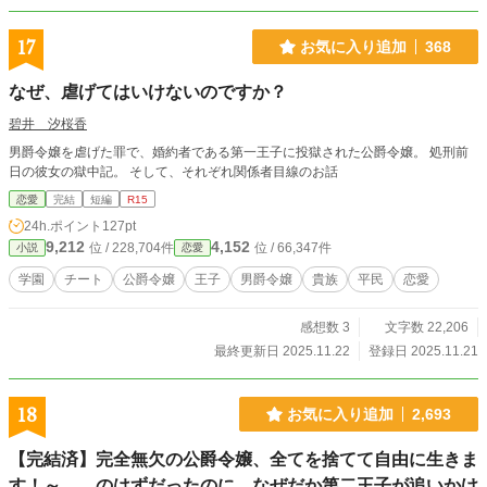
17
お気に入り追加
368
なぜ、虐げてはいけないのですか？
碧井 汐桜香
男爵令嬢を虐げた罪で、婚約者である第一王子に投獄された公爵令嬢。 処刑前
日の彼女の獄中記。 そして、それぞれ関係者目線のお話
恋愛
完結
短編
R15
24h.ポイント
127pt
9,212
4,152
位 / 228,704件
位 / 66,347件
小説
恋愛
学園
チート
公爵令嬢
王子
男爵令嬢
貴族
平民
恋愛
感想数 3
文字数 22,206
最終更新日 2025.11.22
登録日 2025.11.21
18
お気に入り追加
2,693
【完結済】完全無欠の公爵令嬢、全てを捨てて自由に生きま
す！～……のはずだったのに、なぜだか第二王子が追いかけ