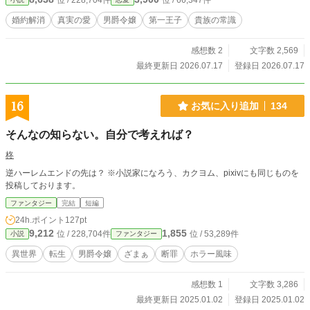
位 / 228,704件
位 / 66,347件
婚約解消
真実の愛
男爵令嬢
第一王子
貴族の常識
感想数 2
文字数 2,569
最終更新日 2026.07.17
登録日 2026.07.17
16
お気に入り追加
134
そんなの知らない。自分で考えれば？
柊
逆ハーレムエンドの先は？ ※小説家になろう、カクヨム、pixivにも同じものを
投稿しております。
ファンタジー
完結
短編
24h.ポイント
127pt
9,212
1,855
位 / 228,704件
位 / 53,289件
小説
ファンタジー
異世界
転生
男爵令嬢
ざまぁ
断罪
ホラー風味
感想数 1
文字数 3,286
最終更新日 2025.01.02
登録日 2025.01.02