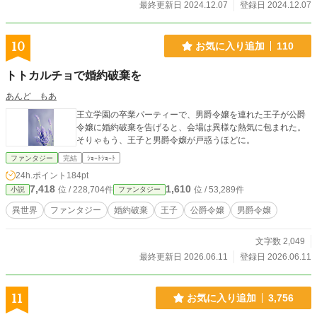
最終更新日 2024.12.07
登録日 2024.12.07
10
お気に入り追加
110
トトカルチョで婚約破棄を
あんど もあ
王立学園の卒業パーティーで、男爵令嬢を連れた王子が公爵
令嬢に婚約破棄を告げると、会場は異様な熱気に包まれた。
そりゃもう、王子と男爵令嬢が戸惑うほどに。
ファンタジー
完結
ｼｮｰﾄｼｮｰﾄ
24h.ポイント
184pt
7,418
1,610
位 / 228,704件
位 / 53,289件
小説
ファンタジー
異世界
ファンタジー
婚約破棄
王子
公爵令嬢
男爵令嬢
文字数 2,049
最終更新日 2026.06.11
登録日 2026.06.11
11
お気に入り追加
3,756