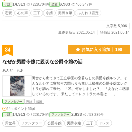
14,913
6,583
位 / 228,704件
位 / 66,347件
小説
恋愛
恋愛
心の声
王子
令嬢
男爵令嬢
ふんわり設定
文字数 5,906
最終更新日 2021.05.14
登録日 2021.05.14
34
お気に入り追加
198
なぜか男爵令嬢に親切な公爵令嬢の話
あんど もあ
田舎から出てきて王立学園の寮暮らしの男爵令嬢ルシア。そ
んなルシアに突然何の関わりも無い上級生の公爵令嬢エレク
トラが訪ねて来た。 「私、何かしました？」 「あなたに感謝
しているのです」 果たしてエレクトラの本意は……。
ファンタジー
完結
短編
24h.ポイント
56pt
14,913
2,633
位 / 228,704件
位 / 53,289件
小説
ファンタジー
異世界
ファンタジー
公爵令嬢
男爵令嬢
王子
ドレス