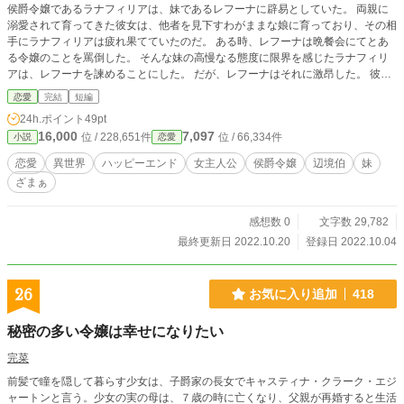
侯爵令嬢であるラナフィリアは、妹であるレフーナに辟易としていた。 両親に
溺愛されて育ってきた彼女は、他者を見下すわがままな娘に育っており、その相
手にラナフィリアは疲れ果てていたのだ。 ある時、レフーナは晩餐会にてとあ
る令嬢のことを罵倒した。 そんな妹の高慢なる態度に限界を感じたラナフィリ
アは、レフーナを諫めることにした。 だが、レフーナはそれに激昂した。 彼女
にとって、自分に従うだけだった姉からの反抗は許せないことだったのだ。 そ
恋愛
完結
短編
の結果、ラナフィリアは冷血と評判な辺境伯の元に嫁がされることになった。
24h.ポイント
49pt
姉が不幸になるように、レフーナが両親に提言したからである。 しかし、ラナ
16,000
7,097
位 / 228,651件
位 / 66,334件
小説
恋愛
フィリアが嫁ぐことになった辺境伯ガルラントは、噂とは異なる人物だった。
戦士であるため、敵に対して冷血ではあるが、それ以外の人物に対して紳士的で
恋愛
異世界
ハッピーエンド
女主人公
侯爵令嬢
辺境伯
妹
誠実な人物だったのだ。 こうして、レフーナの目論見は外れ、ラナフェリアは
ざまぁ
辺境で穏やかな生活を送るのだった。
感想数 0
文字数 29,782
最終更新日 2022.10.20
登録日 2022.10.04
26
お気に入り追加
418
秘密の多い令嬢は幸せになりたい
完菜
前髪で瞳を隠して暮らす少女は、子爵家の長女でキャスティナ・クラーク・エジ
ャートンと言う。少女の実の母は、７歳の時に亡くなり、父親が再婚すると生活