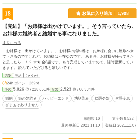
13
お気に入り追加
1,908
【完結】「お姉様は出かけています。」そう言っていたら、
お姉様の婚約者と結婚する事になりました。
まりぃべる
「お姉様は…出かけています。」 お姉様の婚約者は、お姉様に会いに屋敷へ来
て下さるのですけれど、お姉様は不在なのです。 ある時、お姉様が帰ってきた
と思ったら…！？ ☆★ 全8話です。もう完成していますので、随時更新してい
きます。 読んでいただけると嬉しいです。
恋愛
完結
ｼｮｰﾄｼｮｰﾄ
24h.ポイント
269pt
5,026
2,523
位 / 228,651件
位 / 66,334件
小説
恋愛
婚約
姉の婚約者
ハッピーエンド
幼馴染み
侯爵令嬢
侯爵令息
ざまぁはありません
感想数 16
文字数 9,522
最終更新日 2021.11.10
登録日 2021.11.07