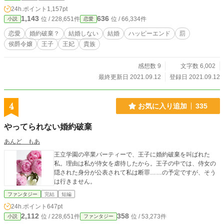
24h.ポイント
1,157pt
1,143
636
位 / 228,651件
位 / 66,334件
小説
恋愛
恋愛
婚約破棄？
結婚しない
結婚
ハッピーエンド
罰
侯爵令嬢
王子
王妃
貴族
感想数 9
文字数 6,002
最終更新日 2021.09.12
登録日 2021.09.12
4
お気に入り追加
335
やってられない婚約破棄
あんど もあ
王立学園の卒業パーティーで、王子に婚約破棄を叫ばれた
私。理由は私が侍女を虐待したから。王子の中では、侍女の
隠された身分が公表されて私は断罪……の予定ですが、そう
は行きません。
ファンタジー
完結
短編
24h.ポイント
647pt
2,112
358
位 / 228,651件
位 / 53,273件
小説
ファンタジー