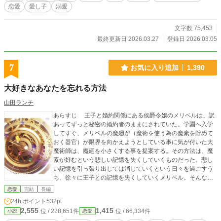
恋愛
愛し子
溺愛
文字数 75,453
最終更新日 2026.03.27
登録日 2026.03.05
7
お気に入り追加
1,390
大好きなあなたを忘れる方法
山田ランチ
あらすじ 王子と婚約関係にある侯爵令嬢のメリベルは、訳
あってずっと秘密の婚約者のままにされていた。学園へ入学
してすぐ、メリベルの魔廻が（魔術を使う為の魔素を貯めて
おく器官）が限界を向かえようとしている事に気が付いた大
魔術師は、魔廻を小さくする事を提案する。その方法は、魔
素が好むという悲しい記憶を失くしていくものだった。悲し
い記憶を引っ張り出しては消していくという日々を過ごすう
ち、徐々に王子との記憶を失くしていくメリベル。そんな
中、魔廻を奪う謎の者達に大魔術師とメリベルが襲われてし
恋愛
完結
長編
まう。 魔廻を奪おうとする者達は何者なのか。王子との婚
24h.ポイント
532pt
約が隠されている訳と、重大な秘密を抱える大魔術師の正体
2,555
1,415
位 / 228,651件
位 / 66,334件
小説
恋愛
が、メリベルの記憶に導かれ、やがて世界の始まりへと繋が