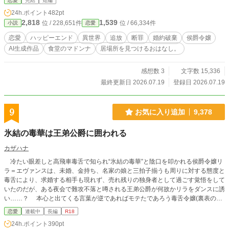
恋愛
完結
短編
り料理を考え、看板を出す。 やがて寂れていた食堂には少し
24h.ポイント
482pt
ずつ客が戻り、フローラにもようやく心から笑える居場所が
2,818
1,539
位 / 228,651件
位 / 66,334件
小説
恋愛
できていく。 そんな彼女の前に現れたのは、毎週決まった曜
日に店を訪れる無口な騎士ルシアン。 パンを食べるときだけ
恋愛
ハッピーエンド
異世界
追放
断罪
婚約破棄
侯爵令嬢
少しだけ表情を緩める彼と、穏やかな時間を重ねるうちに、
AI生成作品
食堂のマドンナ
居場所を見つけるおはなし。
フローラの心にも淡い想いが芽生えていく。 けれど半年後、
彼女の無実が証明され、祖国から迎えの騎士たちがやって来
る。 「わたしの居場所は、ここです」 すべてを失ったからこ
感想数 3
文字数 15,336
そ見つけられた、自分で選ぶ人生と幸せ。 追放された悪役令
最終更新日 2026.07.19
登録日 2026.07.19
嬢が、辺境の食堂で新しい家族と恋をつかむ、再出発の溺愛
ファンタジー。
9
お気に入り追加
9,378
氷結の毒華は王弟公爵に囲われる
カザハナ
冷たい眼差しと高飛車毒舌で知られ“氷結の毒華”と陰口を叩かれる侯爵令嬢リ
ラ＝エヴァンスは、未婚、金持ち、名家の娘と三拍子揃うも周りに対する態度と
毒舌により、求婚する相手も現れず、売れ残りの独身者として過ごす覚悟をして
いたのだが、ある夜会で難攻不落と噂される王弟公爵が何故かリラをダンスに誘
い……？ 本心と出てくる言葉が逆であればモテたであろう毒舌令嬢(裏表のギ
ャップあり)と、他人に興味を持てなかった超絶美貌な王弟公爵の攻防戦。 ※不
恋愛
連載中
長編
R18
定期更新です。 ※一話が1000字前後にしてます。 ※エドワルド(王弟公爵)が暴
24h.ポイント
390pt
走してきた為、R18に引き上げて、短編から長編に切り替えます～(〃ω〃)♪