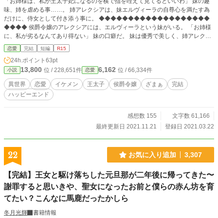
「お姉様は、私が王太子妃になるのを横で指を咥えて見てるといいわ」 妹の趣
味、姉を虐める事……。 姉アレクシアは、妹エルヴィーラの自尊心を満たす為
だけに、侍女として付き添う事に。 ◆◆◆◆◆◆◆◆◆◆◆◆◆◆◆◆◆◆◆
◆◆◆◆ 侯爵令嬢のアレクシアには、エルヴィーラという妹がいる。 「お姉様
に、私が劣るなんてあり得ない」 妹の口癖だ。 妹は優秀で美しく、姉アレクシ
アは平凡で普通だと周囲からは言われた。 だが、それには秘密がある。 両親か
恋愛
完結
短編
R15
ら溺愛される妹より優秀である事は許されいアレクシア。 妹よりも上手くダン
24h.ポイント
63pt
スを踊れば、折檻される。妹よりもヴァイオリンを上手く弾けば、折檻された。
13,800
6,162
位 / 228,651件
位 / 66,334件
小説
恋愛
アレクシアはその為に、全てにおいて妹より劣って見えるように振る舞ってき
た。 そんなある日、この国の王太子の妃を選ぶと伝令が出される。 妹は、王太
異世界
恋愛
イケメン
王太子
侯爵令嬢
ざまぁ
完結
子妃候補に選ばれ城へと赴く事になったのだが。その前夜アレクシアは、両親か
ハッピーエンド
ら衝撃の話をされる。 「エルヴィーラの侍女として、貴女も城へ行きなさい」
やがて、どうしても王太子妃になりたい妹は自滅して破滅の道を辿り、それに反
するように姉アレクシアは、沢山の人望を集めて人々から愛されるようにな
感想数 155
文字数 61,166
り……。
最終更新日 2021.11.21
登録日 2021.03.22
22
お気に入り追加
3,307
【完結】王女と駆け落ちした元旦那が二年後に帰ってきた〜
謝罪すると思いきや、聖女になったお前と僕らの赤ん坊を育
てたい？こんなに馬鹿だったかしら
冬月光輝
書籍情報