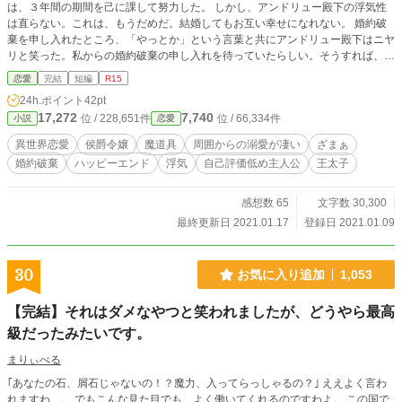
は、３年間の期間を己に課して努力した。 しかし、アンドリュー殿下の浮気性
は直らない。これは、もうだめだ。結婚してもお互い幸せになれない。 婚約破
棄を申し入れたところ、「やっとか」という言葉と共にアンドリュー殿下はニヤ
リと笑った。私からの婚約破棄の申し入れを待っていたらしい。そうすれば、申
し入れた方が慰謝料を支払わなければならないからだ。 この先の人生をこの男
恋愛
完結
短編
R15
に捧げるくらいなら安いものだと思ったが、果たしてそれは、周囲が許すはずも
24h.ポイント
42pt
なく……？ 調子に乗りすぎた婚約者は、どうやら私の周囲には嫌われていたよ
17,272
7,740
位 / 228,651件
位 / 66,334件
小説
恋愛
うです。皆さまお手柔らかにお願いします……ね……？ ※幾つか同じ感想を頂
いていますが、リーンは『話を聞いてすら貰えないので』努力したのであって、
異世界恋愛
侯爵令嬢
魔道具
周囲からの溺愛が凄い
ざまぁ
リーンが無理に進言をして彼女に手をあげたら(リーンは自分に自信はなくとも
婚約破棄
ハッピーエンド
浮気
自己評価低め主人公
王太子
実家に力があるのを知っているので)アンドリュー殿下が一発で廃嫡ルートとな
ります。リーンはそれは避けるべきだと向き合う為に３年間頑張っています。リ
ーンなりの忠誠心ですので、その点ご理解の程よろしくお願いします。 ※HOT
感想数 65
文字数 30,300
１位ありがとうございます！(01/10 21:00) ※感想の取り扱いは近況ボードを参
最終更新日 2021.01.17
登録日 2021.01.09
照してください。 ※小説家になろう様でも別名義で掲載予定です。
30
お気に入り追加
1,053
【完結】それはダメなやつと笑われましたが、どうやら最高
級だったみたいです。
まりぃべる
｢あなたの石、屑石じゃないの！？魔力、入ってらっしゃるの？｣ ええよく言わ
れますわ…。 でもこんな見た目でも、よく働いてくれるのですわよ。 この国で