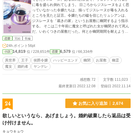
に毒を盛られ倒れてしまう。 日ごろからジスレーヌをよく思
っていなかった令嬢たちは、揃ってジスレーヌが毒を入れる
ところを見たと証言。令嬢たちの嘘を信じたリュシアンは、
ジスレーヌを「裁きの家」というお屋敷に幽閉するよう指示
する。 そこは二十年前に魔女と呼ばれた女が幽閉されて死ん
だ、いわくつきの屋敷だった。何とか幽閉期間を耐えようと
怯えながら過ごすジスレーヌ。 一方、ジスレーヌを閉じ込め
恋愛
完結
長編
た張本人の王子はジスレーヌを気にしているようで……。 ◇
24h.ポイント
56pt
小説家になろう、ベリーズカフェにも掲載中です！ ◆表紙は
14,819
6,579
位 / 228,651件
位 / 66,334件
小説
恋愛
Gilry Drop様からお借りした画像を加工して使用しています
異世界
王子
侯爵令嬢
ハッピーエンド
幽閉
お屋敷
幽霊
魔女
婚約者
ヤンデレ
感想数 72
文字数 111,023
最終更新日 2022.12.08
登録日 2022.11.14
24
お気に入り追加
2,674
欲しいというなら、あげましょう。婚約破棄したら返品は受
け付けません。
キョウキョウ