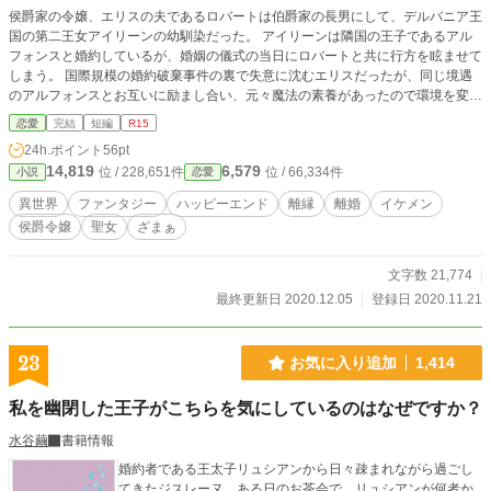
侯爵家の令嬢、エリスの夫であるロバートは伯爵家の長男にして、デルバニア王
国の第二王女アイリーンの幼馴染だった。 アイリーンは隣国の王子であるアル
フォンスと婚約しているが、婚姻の儀式の当日にロバートと共に行方を眩ませて
しまう。 国際規模の婚約破棄事件の裏で失意に沈むエリスだったが、同じ境遇
のアルフォンスとお互いに励まし合い、元々魔法の素養があったので環境を変え
ようと修行をして聖女となり、王国でも重宝される存在となった。 ロバートた
恋愛
完結
短編
R15
ちが蒸発して二年後のある日、突然エリスの前に元夫が現れる。 エリスは激怒
24h.ポイント
56pt
して謝罪を求めたが、彼は「アイリーンと自分の赤子を三人で育てよう」と斜め
14,819
6,579
位 / 228,651件
位 / 66,334件
小説
恋愛
上のことを言い出した。
異世界
ファンタジー
ハッピーエンド
離縁
離婚
イケメン
侯爵令嬢
聖女
ざまぁ
文字数 21,774
最終更新日 2020.12.05
登録日 2020.11.21
23
お気に入り追加
1,414
私を幽閉した王子がこちらを気にしているのはなぜですか？
水谷繭
書籍情報
婚約者である王太子リュシアンから日々疎まれながら過ごし
てきたジスレーヌ。ある日のお茶会で、リュシアンが何者か