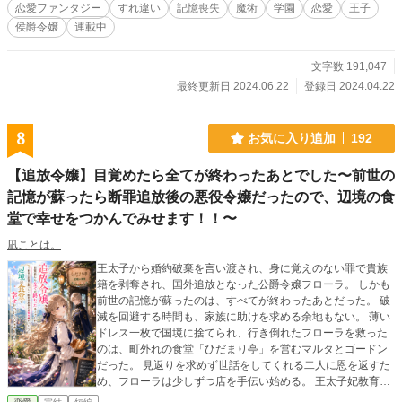
っていく。 登場人物 ・メリベル・アークトュラス １７歳、
恋愛ファンタジー
すれ違い
記憶喪失
魔術
学園
恋愛
王子
アークトゥラス侯爵の一人娘。ジャスパーの婚約者。 ・ジャ
侯爵令嬢
連載中
スパー・オリオン １７歳、第一王子。メリベルの婚約者。
・イーライ 学園の園芸員。 クレイシー・クレリック １７
歳、クレリック侯爵の一人娘。 ・リーヴァイ・ブルーマー
文字数 191,047
１８歳、ブルーマー子爵家の嫡男でジャスパーの側近。 ・ア
最終更新日 2024.06.22
登録日 2024.04.22
イザック・スチュアート １７歳、スチュアート侯爵の嫡男
でジャスパーの側近。 ・ノア・ワード １８歳、ワード騎士
団長の息子でジャスパーの従騎士。 ・シア・ガイザー １７
8
お気に入り追加
192
歳、ガイザー男爵の娘でメリベルの友人。 ・マイロ １７
歳、メリベルの友人。 魔素→世界に漂っている物質。触れれ
【追放令嬢】目覚めたら全てが終わったあとでした〜前世の
ば精神を侵され、生き物は主に凶暴化し魔獣となる。 魔廻→
記憶が蘇ったら断罪追放後の悪役令嬢だったので、辺境の食
体内にある魔廻（まかい）と呼ばれる器官、魔素を取り込み
貯める事が出来る。魔術師はこの器官がある事が必須。 ソル
堂で幸せをつかんでみせます！！〜
神とルナ神→太陽と月の男女神が魔素で満ちた混沌の大地に
現れ、世界を二つに分けて浄化した。ソル神は昼間を、ルナ
凪ことは。
神は夜を受け持った。
王太子から婚約破棄を言い渡され、身に覚えのない罪で貴族
籍を剥奪され、国外追放となった公爵令嬢フローラ。 しかも
前世の記憶が蘇ったのは、すべてが終わったあとだった。 破
滅を回避する時間も、家族に助けを求める余地もない。 薄い
ドレス一枚で国境に捨てられ、行き倒れたフローラを救った
のは、町外れの食堂「ひだまり亭」を営むマルタとゴードン
だった。 見返りを求めず世話をしてくれる二人に恩を返すた
め、フローラは少しずつ店を手伝い始める。 王太子妃教育で
身につけた会計や経営の知識を生かし、店内を整え、日替わ