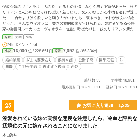
侯爵令嬢のヴィオラは、人の欲しがるものを惜しみなく与える癖があった。妹の
リリアンに人形をねだられれば快く差し出し、友人が欲しがる小物も迷わず送っ
た。 「自分より強く欲しいと願う人がいるなら、譲るべき」それが彼女の信念
だった。 そんなヴィオラは、突然の婚約破棄が告げられる。婚約者である公爵
家の御曹司ルーカスは、ヴィオラを「無能」呼ばわりし、妹のリリアンを新たな
婚約者に選ぶ。 幼い頃から妹に欲しがられるものを全て与え続けてきたヴィオ
恋愛
完結
短編
ラだったが、まさか婚約者まで奪われるとは思ってもみなかった。 婚約相手が
24h.ポイント
49pt
いなくなったヴィオラに、縁談の話が舞い込む。その相手とは、若手貴族当主の
16,000
7,097
位 / 228,651件
位 / 66,334件
小説
恋愛
ジェイミーという男。 先日ヴィオラに窮地を救ってもらった彼は、恩返しがし
たいと申し出るのだった。ヴィオラの「贈り物」があったからこそ、絶体絶命の
婚約破棄
ざまぁ要素あり
侯爵令嬢
公爵子息
因果応報
妹
ピンチを脱することができたのだと。 ※設定ゆるめ、ご都合主義の作品です。
無能
ご都合主義
遅すぎた後悔
恋愛
※カクヨムにも掲載中です。
感想数 53
文字数 48,981
最終更新日 2024.11.21
登録日 2024.10.31
25
お気に入り追加
1,229
溺愛されている妹の高慢な態度を注意したら、冷血と評判な
辺境伯の元に嫁がされることになりました。
木山楽斗