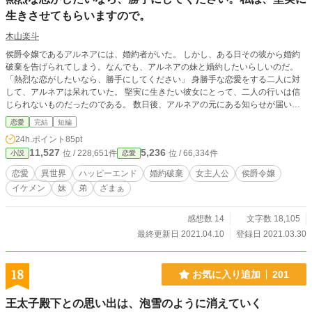
生きさせてもらいますので。
木山楽斗
侯爵令嬢であるアルネアには、婚約者がいた。 しかし、ある日その彼から婚約
破棄を告げられてしまう。なんでも、アルネアの妹と婚約したいらしいのだ。
「熱烈な恋がしたいなら、勝手にしてください」 身勝手な恋愛をする二人に対
して、アルネアは呆れていた。 堅実に生きたい彼女にとって、二人の行いは信
じられないものだったのである。 数日後、アルネアの元にある知らせが届い
た。 妹と元婚約者の間で、何か事件が起こったらしいのだ。
恋愛
完結
短編
24h.ポイント
85pt
11,527
5,236
位 / 228,651件
位 / 66,334件
小説
恋愛
恋愛
異世界
ハッピーエンド
婚約破棄
女主人公
侯爵令嬢
イケメン
妹
弟
ざまぁ
感想数 14
文字数 18,105
最終更新日 2021.04.10
登録日 2021.03.30
18
お気に入り追加
201
王太子殿下との思い出は、泡雪のように消えていく