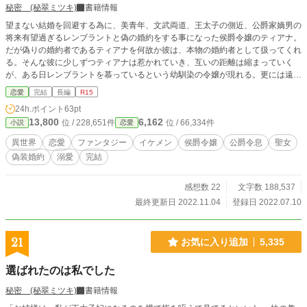
秘密 (秘翠ミツキ)
書籍情報
望まない結婚を回避する為に、美青年、文武両道、王太子の側近、公爵家嫡男の
将来有望過ぎるレンブラントと偽の婚約をする事になった侯爵令嬢のティアナ。
だが偽りの婚約者であるティアナを何故か彼は、本物の婚約者として扱ってくれ
る。そんな彼に少しずつティアナは惹かれていき、互いの距離は縮まっていく
が、ある日レンブラントを慕っているという幼馴染の令嬢が現れる。更には遠征
に出ていたティアナの幼馴染も帰還して、関係は捩れていく。 ◆◆◆ そんな
恋愛
完結
長編
R15
中、不思議な力を持つ聖女だと名乗る少女が現れる。聖女は王太子に擦り寄り、
24h.ポイント
63pt
王太子の婚約者である令嬢を押し退け彼女が婚約者の座に収まってしまう。この
13,800
6,162
位 / 228,651件
位 / 66,334件
小説
恋愛
事でこれまで水面下で行われていた、王太子と第二王子の世継ぎ争いが浮き彫り
となり、ティアナやレンブラントは巻き込まれてしまう。 ◆◆◆ 偽婚約者、略
異世界
恋愛
ファンタジー
イケメン
侯爵令嬢
公爵令息
聖女
奪、裏切り、婚約破棄、花薬という不老不死とさえ言われる万能薬の存在。聖女
偽装婚約
溺愛
完結
と魔女、お世継ぎ争い……。 「アンタだって、同類の癖に」 ティアナは翻弄さ
れながらも、運命に抗い立ち向かう。
感想数 22
文字数 188,537
最終更新日 2022.11.04
登録日 2022.07.10
21
お気に入り追加
5,335
選ばれたのは私でした
秘密 (秘翠ミツキ)
書籍情報