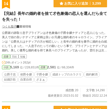
14
お気に入り追加
3,299
【完結】長年の婚約者を捨て才色兼備の恋人を選んだら全て
を失った！
つくも茄子
書籍情報
公爵家の跡取り息子ブライアンは才色兼備の子爵令嬢ナディアと恋人になった。
美人で頭の良いナディアと家柄は良いが凡庸な婚約者のキャロライン。ブライア
ンは「公爵夫人はナディアの方が相応しい」と長年の婚約者を勝手に婚約を白紙
にしてしまった。一人息子のたっての願いという事で、ブライアンとナディアは
婚約。美しく優秀な婚約者を得て鼻高々のブライアンであったが、雲行きは次第
に怪しくなり遂には……。 他サイトにも公開中。
恋愛
完結
短編
24h.ポイント
262pt
5,169
2,581
位 / 228,651件
位 / 66,334件
小説
恋愛
公爵子息
侯爵令嬢
子爵令嬢
成績トップのカラクリ
婚約解消
結婚詐欺
自業自得
ざまぁ
感想数 20
文字数 14,290
最終更新日 2023.01.02
登録日 2022.12.24