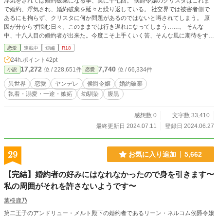
浮気をされては婚約破棄になる事、実に十七回。 侯爵令嬢のクリスタはこれま
で婚約、浮気され、婚約破棄を延々と繰り返している。 社交界では被害者側で
あるにも拘らず、クリスタに何か問題があるのではないと噂されてしまう。 原
因が分からず悩む日々。このままでは行き遅れになってしまう……。 そんな
中、十八人目の婚約者が出来た。今度こそ上手くいく筈、そんな風に期待をす
る。 だがそんな時、元婚約者である侯爵令息のブラッドが屋敷を訪ねて来て
恋愛
連載中
短編
R18
「君の婚約者、浮気しているよ」 と親切に教えてくれた。 ＊マークは性描写が
24h.ポイント
42pt
ありますのでご注意下さい。
17,272
7,740
位 / 228,651件
位 / 66,334件
小説
恋愛
異世界
恋愛
ヤンデレ
侯爵令嬢
婚約破棄
執着・溺愛・一途・嫉妬
幼馴染
腹黒
感想数 0
文字数 33,410
最終更新日 2024.07.11
登録日 2024.06.27
29
お気に入り追加
5,662
【完結】婚約者の好みにはなれなかったので身を引きます〜
私の周囲がそれを許さないようです〜
葉桜鹿乃
第二王子のアンドリュー・メルト殿下の婚約者であるリーン・ネルコム侯爵令嬢