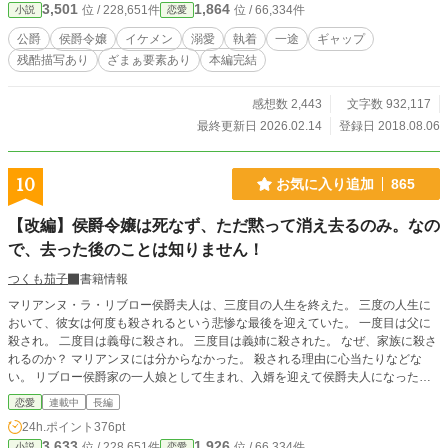
3,501
1,864
位 / 228,651件
位 / 66,334件
小説
恋愛
性描写もあるので苦手な方はご注意をΣ(￣ロ￣lll)!!ただし、本番はまだまだ先に
なる予定です♪ 感想コメントに、ちょっとした裏話等含む返答を面白おかし
公爵
侯爵令嬢
イケメン
溺愛
執着
一途
ギャップ
く？真面目に楽しく書いていますので、そちらも楽しめると思います(笑) どう
残酷描写あり
ざまぁ要素あり
本編完結
ぞ覗いて見て下さいな(〃ω〃)✨ ※皆様のお陰で8/8にホットで8位、恋愛で9位
になりました～( 〃▽〃)有難うございますＯ(≧∇≦)Ｏ ※現在9/26で恋愛7位にラ
ンクイン～( 〃▽〃)皆様有難う御座います～ε=ε=(ノ≧∇≦）ノ ※本編は2/26で完
感想数 2,443
文字数 932,117
結しました。次は後日談に入ります～(≧▽≦)♪ ※恋愛小説大賞で５位を獲得致し
最終更新日 2026.02.14
登録日 2018.08.06
ました～Σ(･ω･ﾉ)ﾉ！皆様のお陰です～(〃▽〃)✨沢山の投票有難う御座いました
～(((o(≧▽≦)o)))🎵
10
お気に入り追加
865
【改編】侯爵令嬢は死なず、ただ黙って消え去るのみ。なの
で、去った後のことは知りません！
つくも茄子
書籍情報
マリアンヌ・ラ・リブロー侯爵夫人は、三度目の人生を終えた。 三度の人生に
おいて、彼女は何度も殺されるという悲惨な最後を迎えていた。 一度目は父に
殺され。 二度目は義母に殺され。 三度目は義姉に殺された。 なぜ、家族に殺さ
れるのか？ マリアンヌには分からなかった。 殺される理由に心当たりなどな
い。 リブロー侯爵家の一人娘として生まれ、入婿を迎えて侯爵夫人になったマ
リアンヌ。 家族を愛し、愛されてきた。 だからこそ、理解できなかったのだ。
恋愛
連載中
長編
殺されるたびに、十二歳の実母が亡くなった翌日に戻ってくる。 最初は、人生
24h.ポイント
376pt
をやり直している自覚がなかった。 夢を見たにしては生々しかったし、殺され
3,633
1,926
位 / 228,651件
位 / 66,334件
小説
恋愛