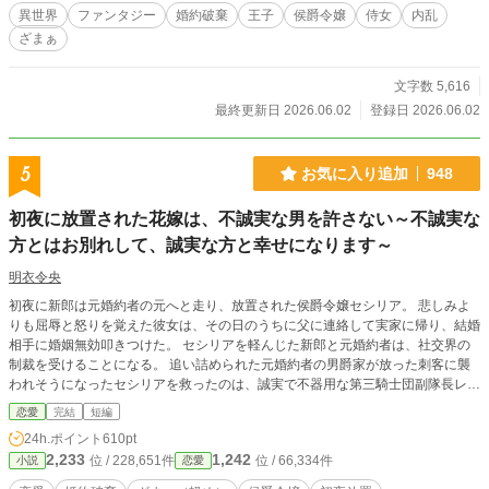
異世界
ファンタジー
婚約破棄
王子
侯爵令嬢
侍女
内乱
ざまぁ
文字数 5,616
最終更新日 2026.06.02
登録日 2026.06.02
5
お気に入り追加
948
初夜に放置された花嫁は、不誠実な男を許さない～不誠実な
方とはお別れして、誠実な方と幸せになります～
明衣令央
初夜に新郎は元婚約者の元へと走り、放置された侯爵令嬢セシリア。 悲しみよ
りも屈辱と怒りを覚えた彼女は、その日のうちに父に連絡して実家に帰り、結婚
相手に婚姻無効叩きつけた。 セシリアを軽んじた新郎と元婚約者は、社交界の
制裁を受けることになる。 追い詰められた元婚約者の男爵家が放った刺客に襲
われそうになったセシリアを救ったのは、誠実で不器用な第三騎士団副隊長レオ
ン。 「放置どころか、一晩中、離すつもりはないよ」 初夜から始まったセシリ
恋愛
完結
短編
アの物語は、やがて前回とは違う初夜へと辿り着く――。
24h.ポイント
610pt
2,233
1,242
位 / 228,651件
位 / 66,334件
小説
恋愛