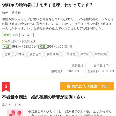
侯爵家の婚約者に手を出す意味、わかってます？
碧井 汐桜香
侯爵令嬢ジョセリアは地味な外見をしている少女だ。いつも婚約者のアランとそ
の取り巻きの少女たちに罵倒されている。 しかし、今日はアランの取り巻きは
一人しかおらず、いつも無視を決め込んでいたジョセリアが口を開いた。
恋愛
完結
ｼｮｰﾄｼｮｰﾄ
24h.ポイント
2,662pt
464
264
位 / 228,651件
位 / 66,334件
小説
恋愛
恋愛
異世界
ざまぁ？
侯爵令嬢
伯爵令息
婚約者
婚約破棄
感想数 3
文字数 2,744
最終更新日 2026.03.03
登録日 2026.03.03
2
お気に入り追加
335
不器量令嬢は、婚約破棄の断罪が面倒くさい
あんど もあ
不器量なマルグリットは、婚約者の美しい第一王子からずっ