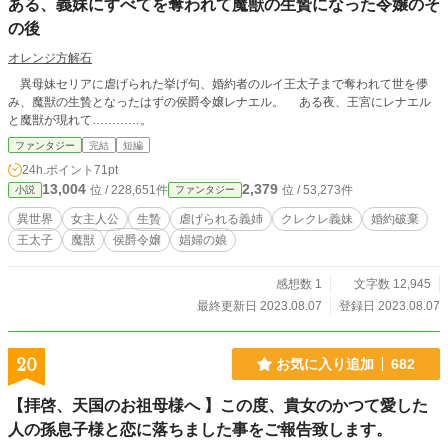
ある、義妹にすべてを奪われて魔獣の生贄になった令嬢のそ
の後
オレンジ方解石
異母妹セリアに虐げられた挙げ句、婚約者のルイ王太子まで奪われて世を儚
み、魔獣の生贄となったはずの侯爵令嬢レナエル。 ある夜、王宮にレナエル
と魔獣が現れて…………。
ファンタジー
完結
短編
24h.ポイント
71pt
13,004
2,379
位 / 228,651件
位 / 53,273件
小説
ファンタジー
異世界
女主人公
生贄
虐げられる義姉
クレクレ義妹
婚約破棄
王太子
魔獣
侯爵令嬢
娼婦の娘
感想数 1
文字数 12,945
最終更新日 2023.08.07
登録日 2023.08.07
20
お気に入り追加
682
【拝啓、天国のお祖母様へ 】この度、貴女のかつて愛した
人の孫息子様と恋に落ちました事をご報告致します。