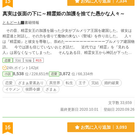
15
お気に入り追加
7,334
真実は仮面の下に～精霊姫の加護を捨てた愚かな人々～
ともどーも
書籍情報
その昔、精霊女王の加護を賜った少女がプルメリア王国を建国した。 彼女は
精霊達と対話し、その力を借りて魔物の来ない《聖域》を作り出した。 人々
は『精霊姫』と彼女を尊敬し、崇めたーーーーーーーーーーープルメリア建国物
語。 今では誰も信じていないおとぎ話だ。 近代では『精霊』を『見れる
人』は居なくなってしまった。 そんなある日、精霊女王から神託が下った。
《エルメリーズ侯爵家の長女を精霊姫とする》 その日エルメリーズ侯爵家に
恋愛
完結
短編
R15
双子が産まれた。 姉アンリーナは精霊姫として厳しく育てられ、妹ローズは
24h.ポイント
142pt
溺愛されて育った。 貴族学園の卒業パーティーで、突然アンリーナは婚約者
8,538
3,872
位 / 228,651件
位 / 66,334件
小説
恋愛
の王太子フレデリックに婚約破棄を言い渡された。 神託の《エルメリーズ侯
爵家の長女を精霊姫とする》は《長女》ではなく《少女》だったのでないか。
恋愛
ざまぁ要素あり
異世界
転生
王子
完結
婚約破棄
現にローズに神聖力がある。 本物の精霊姫はローズだったのだとフレデリ
イケメン
侯爵令嬢
ざまぁ
ックは宣言した。 偽物扱いされたアンリーナを自ら国外に出ていこうとし
た、その時ーーー。 精霊姫を愚かにも追い出した王国の物語です。 ーーーー
ーーーーーーーーーーーーーーーーーーー 初心者のフワフワ設定です。 温かく
文字数 33,659
見守っていただけると嬉しいです。
最終更新日 2020.10.01
登録日 2020.09.26
16
お気に入り追加
3,093