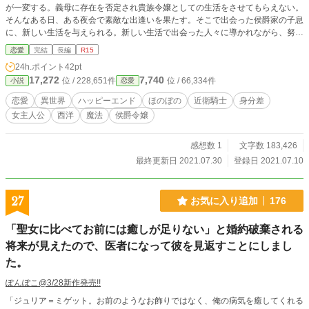
が一変する。義母に存在を否定され貴族令嬢としての生活をさせてもらえない。
そんなある日、ある夜会で素敵な出逢いを果たす。そこで出会った侯爵家の子息
に、新しい生活を与えられる。新しい生活で出会った人々に導かれながら、努力
と前向きな性格で、自分の居場所を作り上げて行く。そして、少女には秘密があ
恋愛
完結
長編
R15
る。幻の魔法と呼ばれる、癒し系魔法が使えるのだ。その魔法を使ってしまう事
24h.ポイント
42pt
で、国を揺るがす事件に巻き込まれて行く。 完結が確定しています。全１０５
17,272
7,740
位 / 228,651件
位 / 66,334件
小説
恋愛
話。
恋愛
異世界
ハッピーエンド
ほのぼの
近衛騎士
身分差
女主人公
西洋
魔法
侯爵令嬢
感想数 1
文字数 183,426
最終更新日 2021.07.30
登録日 2021.07.10
27
お気に入り追加
176
「聖女に比べてお前には癒しが足りない」と婚約破棄される
将来が見えたので、医者になって彼を見返すことにしまし
た。
ぽんぽこ@3/28新作発売!!
「ジュリア＝ミゲット。お前のようなお飾りではなく、俺の病気を癒してくれる