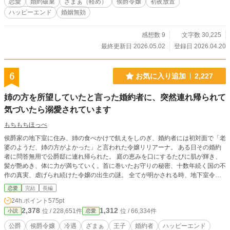
恋愛
婚約破棄
ざまぁ（軽め）
侯爵令嬢
初夜放置
ハッピーエンド
婚姻無効
感想数 9
文字数 30,225
最終更新日 2026.05.02
登録日 2026.04.20
6
お気に入り追加
2,227
姉の方を所望していたと言った婚約者に、突然連れ帰られて
気づいたら溺愛されています
もちもちほっぺ
侯爵家の地下室に住み、姉の食べかけで飢えをしのぎ、婚約者には初対面で「老
婆のようだ、姉の方がよかった」と言われた令嬢リリアーナ。 ある日その婚約
者に問答無用で公爵邸に連れ帰られた。 庭の恵みを口にするたびに肌が輝き、
髪が艶めき、体に力が満ちていく。首に巻いたお守りの秘密、十数年続く国の不
作の真実、虐げられ続けた令嬢の出生の謎。 全てが明かされる時、地下室令嬢
の逆転劇が始まる。 なお婚約者は今日も庭でグルメリポートを最後まで聞いて
恋愛
完結
長編
いる。
24h.ポイント
575pt
2,378
1,312
位 / 228,651件
位 / 66,334件
小説
恋愛
公爵
侯爵令嬢
冷遇
ざまぁ
王子
婚約者
ハッピーエンド