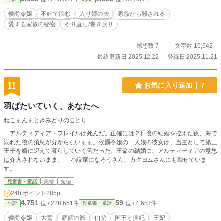
た時の苦しさも痛みも本物だった。 訳が分からないまま二度目の人生が終わ
り、三度目の人生は足掻いた。 それでも殺され、四度目の人生が始まろうとし
侯爵令嬢
不妊で悩む
入り婿の夫
家族から殺される
ていた。
愛する家族の秘密
やり直し/巻き戻り
感想数 7
文字数 16,642
最終更新日 2025.12.22
登録日 2025.11.21
11
お気に入り追加
7
羽ばたいていく、あなたへ
ねこまんまときみどりのことり
アルティディア・フレイルは死んだ。正確には２日後の結婚を控えた夜、海で
溺れた後の消息が分からないまま。侯爵令嬢の一人娘の彼女は、当主として第三
王子を婿に迎えて暮らしていく筈だった。王命の結婚に、アルティディアの意思
は介入されないまま。 小説家になろうさん、カクヨムさんにも載せていま
す。
児童書・童話
完結
短編
24h.ポイント
285pt
4,751
59
位 / 228,651件
位 / 4,653件
小説
児童書・童話
侯爵令嬢
大鷲
庭師の爺
伯父
国王と側妃
王妃