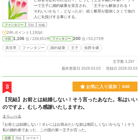
と容姿を貶められる日々。とうとう王立学園の卒業パーティ
ーで王子に婚約破棄を宣言され、「王子から解放される！
それいいかも！」となったが、続く断罪が面倒くさくて他の
人に丸投げする事にする。
ファンタジー
完結
短編
24h.ポイント
1,192pt
1,106
200
位 / 228,651件
位 / 53,273件
小説
ファンタジー
異世界
ファンタジー
婚約破棄
王子
侯爵令嬢
文字数 3,297
最終更新日 2026.03.03
登録日 2026.03.03
3
お気に入り追加
640
【完結】お前とは結婚しない！そう言ったあなた。私はいい
のですよ。むしろ感謝いたしますわ。
まりぃべる
｢お前とは結婚しない！オレにはお前みたいな奴は相応しくないからな！｣ そう
私の婚約者であった、この国の第一王子が言った。
恋愛
完結
ｼｮｰﾄｼｮｰﾄ