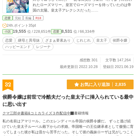
れたローズマリー。皇宮でローズマリーを待っていたのは帝
国の太陽。皇太子アレクシスだった……
恋愛
完結
長編
R18
24h.ポイント
35pt
19,555
8,531
位 / 228,651件
位 / 66,334件
小説
恋愛
恋愛
継母と異母妹
ざまぁ要素あり
じれじれ
皇太子
侯爵令嬢
ハッピーエンド
レジーナ
感想数 301
文字数 147,264
最終更新日 2022.10.28
登録日 2021.06.19
32
お気に入り追加
2,835
侯爵令嬢は前世で冷酷夫だった皇太子に挿入られている最中
に思い出す
クマ三郎＠書籍&コミカライズ３作配信中
書籍情報
私の名前はアマリール。このエレンディール帝国の侯爵令嬢だ。 ずっと逃げ続
けていた皇太子ルーベル殿下からの求婚。帝国唯一の王位継承者として傲慢に育
ってしまった彼が私は昔から苦手だった。そして彼の義妹ローザは兄がしつこく