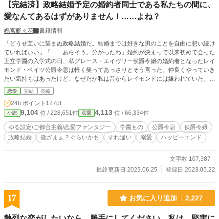
【完結済】政略結婚予定の婚約者同士である私たちの間に、
愛なんてあるはずがありません！……よね？
鳴宮野々花
書籍情報
「どうせ互いに望まぬ政略結婚だ。結婚までは好きな男のことを自由に想い続け
ていればいい」「……あらそう。分かったわ」婚約が決まって以来初めて会った
王立学園の入学式の日、私グレース・エイヴリー侯爵令嬢の婚約者となったレイ
モンド・ベイツ公爵令息は軽く笑ってあっさりとそう言った。仲良くやっていき
たい気持ちはあったけど、なぜだか私は昔からレイモンドには嫌われていた。
そっちがそのつもりならまぁ仕方ない、と割り切る私。だけど学園生活を過ご
恋愛
完結
長編
すうちに少しずつ二人の関係が変わりはじめ…… ※※ファンタジーなご都合主
24h.ポイント
127pt
義の世界観でお送りする学園もののお話です。史実に照らし合わせたりすると
9,104
4,113
位 / 228,651件
位 / 66,334件
小説
恋愛
「？？」となりますので、どうぞ広い心でお読みくださいませ。 ※※大したざ
まぁはない予定です。気持ちがすれ違ってしまっている二人のラブストーリーで
ゆる設定/ご都合主義/恋愛ファンタジー
学園もの
公爵令息
侯爵令嬢
す。 ※この作品は小説家になろうにも投稿しています。
政略結婚
微ざまぁ？ぐらいかも
すれ違い
溺愛
ハッピーエンド
文字数 107,387
最終更新日 2023.06.25
登録日 2023.05.22
17
お気に入り追加
2,227
熱烈な恋がしたいなら、勝手にしてください。私は、堅実に