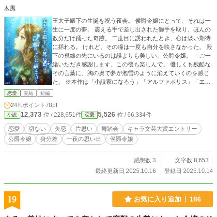
木風
王太子殿下の生誕を祝う夜会。 侯爵令嬢にとって、それは一
生に一度の夢。 震える手で差し出された御手を取り、ほんの
数分だけ踊った奇跡。 二度目に誘われたとき、心は淡い期待
に揺れる。 けれど、その瞳は一度も自分を映さなかった。 殿
下の視線の先にいるのは誰よりも美しい、公爵令嬢。 「ご一
緒いただき感謝します。この後も楽しんで」 優しくも残酷な
その言葉に、胸の奥で夢が泡雪のように消えていくのを感じ
た。 ※本作は「小説家になろう」「アルファポリス」「エブ
リスタ」にて同時掲載しております。 表紙イラストは、雪乃
恋愛
完結
短編
さんに描いていただきました。 ※イラストは描き下ろし作品
24h.ポイント
78pt
です。無断転載・無断使用・AI学習等は一切禁止しておりま
12,373
5,526
位 / 228,651件
位 / 66,334件
小説
恋愛
す。 ©︎泡雪 / 木風 雪乃
恋愛
切ない
失恋
片思い
舞踏会
キャラ文芸大賞エントリー
公爵令嬢
身分差
一夜の思い出
侯爵令嬢
感想数 3
文字数 8,653
最終更新日 2025.10.16
登録日 2025.10.14
19
お気に入り追加
186