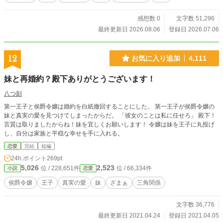
感想数 0
文字数 51,296
最終更新日 2026.08.06
登録日 2026.07.06
12
お気に入り追加
4,111
妹と再婚約？殿下ありがとうございます！
八つ刻
第一王子と侯爵令嬢は婚約を白紙撤回することにした。 第一王子が侯爵令嬢の
妹と真実の愛を見つけてしまったからだ。 「彼女のことは私に任せろ」 殿下！
言質は取りましたからね！妹を宜しくお願いします！ 令嬢は妹を王子に丸投げ
し、自分は家族と平穏な幸せを手に入れる。
恋愛
完結
短編
24h.ポイント
269pt
5,026
2,523
位 / 228,651件
位 / 66,334件
小説
恋愛
侯爵令嬢
王子
真実の愛
妹
ざまぁ
三角関係
文字数 36,776
最終更新日 2021.04.24
登録日 2021.04.05