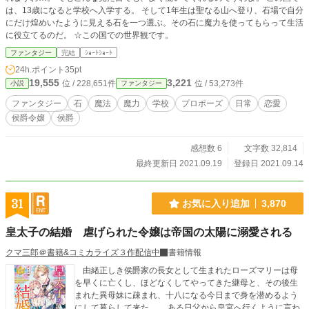
は、13歳になると学校へ入学する。 そして1年生は聖なる山へ登り、石場で自分
にだけ煌めいたように見える石を一つ選ぶ。その石に魔力を使ってもらって生活
に役立てるのだ。 ☆この国での世界観です。
ファンタジー
完結
ｼｮｰﾄｼｮｰﾄ
24h.ポイント
35pt
19,555
3,221
位 / 228,651件
位 / 53,273件
小説
ファンタジー
ファンタジー
石
魔法
魔力
学校
プロポーズ
日常
恋愛
侯爵令嬢
侯爵
感想数 6
文字数 32,814
最終更新日 2021.09.19
登録日 2021.09.14
31
お気に入り追加
3,870
皇太子の結婚 虐げられた令嬢は帝国の太陽に溺愛される
クマ三郎＠書籍&コミカライズ３作配信中
書籍情報
由緒正しき侯爵家の長女として生まれたローズマリーは母
を早くに亡くし、ほどなくしてやってきた継母と、その後生
まれた異母妹に疎まれ、十八になる今日まで身を潜めるよう
にして暮らして来た。 ある日父から皇宮へ行くように言わ