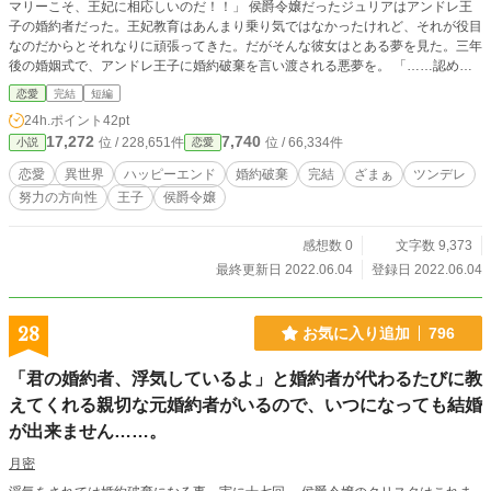
マリーこそ、王妃に相応しいのだ！！」 侯爵令嬢だったジュリアはアンドレ王
子の婚約者だった。王妃教育はあんまり乗り気ではなかったけれど、それが役目
なのだからとそれなりに頑張ってきた。だがそんな彼女はとある夢を見た。三年
後の婚姻式で、アンドレ王子に婚約破棄を言い渡される悪夢を。 「……認めま
せんわ。あんな未来は絶対にお断り致します」 そんな夢を回避するため、ジュ
恋愛
完結
短編
リアは行動を開始する。
24h.ポイント
42pt
17,272
7,740
位 / 228,651件
位 / 66,334件
小説
恋愛
恋愛
異世界
ハッピーエンド
婚約破棄
完結
ざまぁ
ツンデレ
努力の方向性
王子
侯爵令嬢
感想数 0
文字数 9,373
最終更新日 2022.06.04
登録日 2022.06.04
28
お気に入り追加
796
「君の婚約者、浮気しているよ」と婚約者が代わるたびに教
えてくれる親切な元婚約者がいるので、いつになっても結婚
が出来ません……。
月密