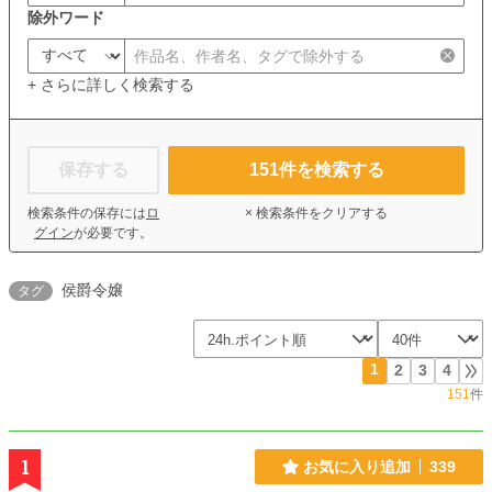
除外ワード
+ さらに詳しく検索する
保存する
151
件を検索する
検索条件の保存には
ロ
× 検索条件をクリアする
グイン
が必要です。
侯爵令嬢
タグ
1
2
3
4
151
件
1
お気に入り追加
339