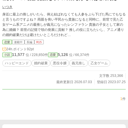
いつき
身近に最上の推しがいたら、例え結ばれなくても人参をぶら下げた馬にでもなる
と言うものですよね？ 両親を喪い平民から貴族になると同時に、前世で見た乙
女ゲーム系アニメの最推しが義兄になったレンファラン 貴族の子女として家の
為に婚姻？ 前世の記憶で領の発展に貢献？ 推しの役に立ちたいし、アニメ通り
の婚約破棄だけは避けたいところだけれど…
恋愛
連載中
長編
R15
24h.ポイント
92pt
11,577
5,126
位 / 228,850件
位 / 66,374件
小説
恋愛
ハッピーエンド
婚約破棄
悪役令嬢
義兄推し
乙女ゲーム
文字数 253,366
最終更新日 2026.07.03
登録日 2023.07.25
1
件