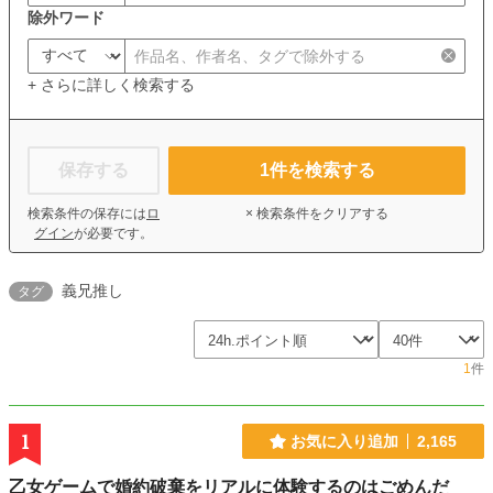
除外ワード
+ さらに詳しく検索する
保存する
1
件を検索する
検索条件の保存には
ロ
× 検索条件をクリアする
グイン
が必要です。
義兄推し
タグ
1
件
1
お気に入り追加
2,165
乙女ゲームで婚約破棄をリアルに体験するのはごめんだ