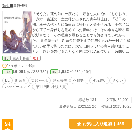
弥生
書籍情報
「そうだ。死ぬ前に一度だけ、好きな人に抱いてもらおう」
夕方、宮廷の一室に呼び出された青年騎士は、「明日の
朝、王子の代わりに断頭台に登れ」と命令される。十代半ば
から王子の身代りを勤めていた青年には、その命令を断る選
択肢もなく、その理由を尋ねることすら許されていなかっ
た。 青年騎士が、断頭台に登るまでに与えられた一日にも満
たない猶予で願ったのは、大切に飼っている鳥を譲り渡すこ
とと、想いを告げることなく胸に封じ込めていた、片想いの
友人へ処女を捧げることだった。 片想い→すれ違い両片想い
BL
完結
長編
R18
へ転ずる物語。 美形で恋多き両刀の騎士×不憫で健気な清廉
24h.ポイント
49pt
な騎士 ※この物語の結末は最初に示唆されている通りに主人
16,081
3,822
位 / 228,785件
位 / 31,416件
小説
BL
公の首が刎ねられます。 ですが、主人公は多幸感のままに
自身の役目を果たします。 作者の定義では、ハピエンの物語
BL
断頭台
美形×平凡
処女喪失
不憫受け
すれ違い
切ない
です。 人によっては、そう思えない場合もございます。 願わ
ハッピーエンド
第11回BL小説大賞
くば、最後までお読みいただき、物語の結末を見届けて頂け
たら、何よりも幸いです。 残酷な描写があります。ご注意く
ださい。 ムーンライトノベルズで昨年投稿していた作品を加
感想数 134
文字数 61,091
筆予定です。 （ムーンライトベルズBL年間ランキング短編3
最終更新日 2023.11.26
登録日 2023.10.28
位、全体13位 R5年5月13日時点） 長編にするに辺り、短編
を区切りの良いところで分けています。 ムーンライトノベル
ズにも投稿しております。 ※第11回ＢＬ小説大賞の応募作で
24
お気に入り追加
455
す。 表紙はpome様（X@kmt_sr）が描いてくださいました。