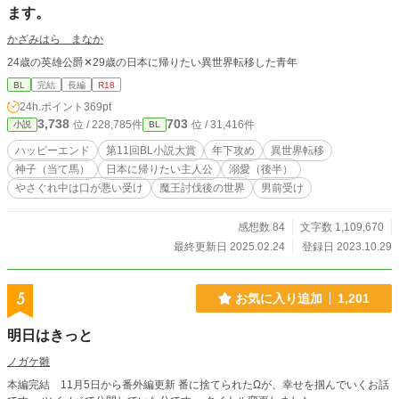
ます。
かざみはら まなか
24歳の英雄公爵✕29歳の日本に帰りたい異世界転移した青年
BL
完結
長編
R18
24h.ポイント
369pt
3,738
703
位 / 228,785件
位 / 31,416件
小説
BL
ハッピーエンド
第11回BL小説大賞
年下攻め
異世界転移
神子（当て馬）
日本に帰りたい主人公
溺愛（後半）
やさぐれ中は口が悪い受け
魔王討伐後の世界
男前受け
感想数 84
文字数 1,109,670
最終更新日 2025.02.24
登録日 2023.10.29
5
お気に入り追加
1,201
明日はきっと
ノガケ雛
本編完結 11月5日から番外編更新 番に捨てられたΩが、幸せを掴んでいくお話