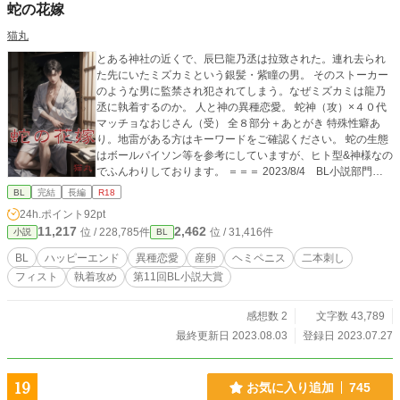
蛇の花嫁
猫丸
とある神社の近くで、辰巳龍乃丞は拉致された。連れ去られ
た先にいたミズカミという銀髪・紫瞳の男。 そのストーカー
のような男に監禁され犯されてしまう。なぜミズカミは龍乃
丞に執着するのか。 人と神の異種恋愛。 蛇神（攻）×４０代
マッチョなおじさん（受） 全８部分＋あとがき 特殊性癖あ
り。地雷がある方はキーワードをご確認ください。 蛇の生態
はボールパイソン等を参考にしていますが、ヒト型&神様なの
でふんわりしております。 ＝＝＝ 2023/8/4 BL小説部門 2
4.ポイントランキングで最高順位【2位】になりました。読ん
BL
完結
長編
R18
でくださった皆様、応援してくださった皆様、ありがとうご
24h.ポイント
92pt
ざいます!! ＝＝＝ Tectorumさん（@T_Tectorum）主催のTwitt
11,217
2,462
位 / 228,785件
位 / 31,416件
小説
BL
er企画『#夏だ獣と産卵BL』参加作品です。
BL
ハッピーエンド
異種恋愛
産卵
ヘミペニス
二本刺し
フィスト
執着攻め
第11回BL小説大賞
感想数 2
文字数 43,789
最終更新日 2023.08.03
登録日 2023.07.27
19
お気に入り追加
745