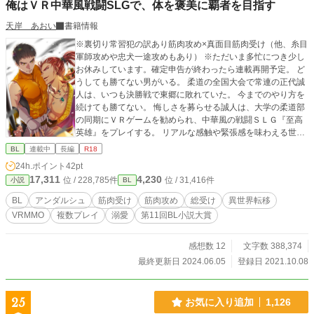
俺はＶＲ中華風戦闘SLGで、体を褒美に覇者を目指す
天岸 あおい
書籍情報
※裏切り常習犯の訳あり筋肉攻め×真面目筋肉受け（他、糸目
軍師攻めや忠犬一途攻めもあり） ※ただいま多忙につき少し
お休みしています。確定申告が終わったら連載再開予定。 ど
うしても勝てない男がいる。 柔道の全国大会で常連の正代誠
人は、いつも決勝戦で東郷に敗れていた。 今までのやり方を
続けても勝てない。 悔しさを募らせる誠人は、大学の柔道部
の同期にＶＲゲームを勧められ、中華風の戦闘ＳＬＧ『至高
英雄』をプレイする。 リアルな感触や緊張感を味わえる世界
観に誠人の期待は膨らむ。 だが、それは何も知らない新規者
BL
連載中
長編
R18
を騙し、攻撃制限が解除された瞬間に戦いを仕掛け、敗者を
24h.ポイント
42pt
奴隷にするという裏があった。 誠人は勝つためにゲーム内最
17,311
4,230
位 / 228,785件
位 / 31,416件
小説
BL
強で、裏切りの常習犯である華候焔の登用を決める。 ――戦
いに勝った後、誠人を抱かせろという華候焔の要望を受け入
BL
アンダルシュ
筋肉受け
筋肉攻め
総受け
異世界転移
れて。 騙されてプレイすることになった中華風VRゲーム？と
VRMMO
複数プレイ
溺愛
第11回BL小説大賞
現実を行き来しながらゲーム内覇者を目指す、筋肉だらけの
燃えBL。 ※中盤以降から複数人プレイあり。 ※こんなバト
ル路線の筋肉祭りですがエロス多め。R18シーンは話タイト
感想数 12
文字数 388,374
ルの前に『●』が付きます。
最終更新日 2024.06.05
登録日 2021.10.08
25
お気に入り追加
1,126