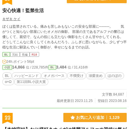
安心快適！監禁生活
キザキ ケイ
ぼくは監禁されている。痛みも苦しみもないこの安全な部屋に────。 気
がつくと知らない部屋にいたオメガの御影。 部屋の主であるアルファの響己は
優しくて、親切で、なんの役にも立たない御影をたくさん甘やかしてくれる。
どうしてこんなに良くしてくれるんだろう。ふしぎに思いながらも、少しずつ平
穏な生活に馴染んでいく御影が、幸せになるまでのお話。
BL
完結
長編
R18
24h.ポイント
56pt
14,866
3,484
位 / 228,785件
位 / 31,416件
小説
BL
BL
ハッピーエンド
オメガバース
不憫受け
溺愛攻め
ほのぼの
α×Ω
第11回BL小説大賞
文字数 84,687
最終更新日 2023.11.25
登録日 2023.08.16
22
お気に入り追加
1,129