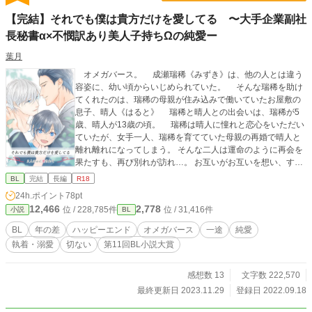
【完結】それでも僕は貴方だけを愛してる 〜大手企業副社
長秘書α×不憫訳あり美人子持ちΩの純愛ー
葉月
オメガバース。 成瀬瑞稀《みずき》は、他の人とは違う
容姿に、幼い頃からいじめられていた。 そんな瑞稀を助け
てくれたのは、瑞稀の母親が住み込みで働いていたお屋敷の
息子、晴人《はると》 瑞稀と晴人との出会いは、瑞稀が5
歳、晴人が13歳の頃。 瑞稀は晴人に憧れと恋心をいただい
ていたが、女手一人、瑞稀を育てていた母親の再婚で晴人と
離れ離れになってしまう。 そんな二人は運命のように再会を
果たすも、再び別れが訪れ…。 お互いがお互いを想い、すれ
違う二人。 二人の気持ちは一つになるのか…。一緒にいられ
BL
完結
長編
R18
る時間を大切にしていたが、晴人との別れの時が訪れ…。
24h.ポイント
78pt
運命の出会いと別れ、愛する人の幸せを願うがあまりにすれ
12,466
2,778
位 / 228,785件
位 / 31,416件
小説
BL
違いを繰り返し、お互いを愛する気持ちが大きくなってい
く。 瑞稀と晴人の出会いから、二人が愛を育み、すれ違
BL
年の差
ハッピーエンド
オメガバース
一途
純愛
いながらもお互いを想い合い…。 イケメン副社長秘書α×健気
執着・溺愛
切ない
第11回BL小説大賞
美人訳あり子連れ清掃派遣社員Ω 20年越しの愛を貫く、一
途な純愛です。 二人の幸せを見守っていただけますと、嬉
しいです。 そして皆様人気、あの人のスピンオフも書きまし
感想数 13
文字数 222,570
た😊 よければあの人の幸せも見守ってやってくだい🥹❤️ ま
最終更新日 2023.11.29
登録日 2022.09.18
た、こちらの作品は第11回BL小説大賞コンテストに応募して