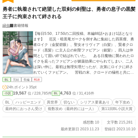
勇者に執着されて絶望した双剣の剣聖は、勇者の息子の黒髪
王子に拘束されて絆される
緑虫
書籍情報
【毎日5:50、17:50の二回投稿、本編88話+おまけ1話となり
ます】 厄災・暗黒竜ガークを倒す為に集結した四英傑、勇
者ロイク（金髪碧眼）、聖女オリヴィア（白髪）、賢者クロ
ード（黒髪）に主人公の剣聖ファビアン（銀髪）。四人は仲
間として固い絆で結ばれていた。 ある日魔物に襲われたロ
イクを庇ったファビアンが媚薬効果にやられてしまい、二人
は深い仲に。最初は無理矢理だったが、次第にロイクに絆さ
れていくファビアン。 苦戦の末、クロードの犠牲と共に厄
災を倒した一行。クロードの分も楽しく生きようと決意した
BL
完結
長編
R18
ファビアンだったが、ロイクは自分ではなくオリヴィアを選
24h.ポイント
35pt
び、あっさりと結婚してしまった。傷心の中、両親の墓を建
19,567
4,763
位 / 228,785件
位 / 31,416件
小説
BL
てる為自国に旅立とうと思ったファビアンだったが、なぜか
ロイクが強引に引き留め幸せに暮らす二人の傍で飼い殺しさ
BL
ハッピーエンド
異世界
切ない
シリアス要素あり
年下攻め
れる日々。 そんな中、新たに出来た恋人を守る為、剣の道
最終的におっさん受け
複数攻め（最終的には一人）
第11回BL小説大賞
をつき進む。気付けば戦争に巻き込まれ、苦労の末勝利を勝
ち取ったファビアンだったが、怪我を負ってしまう。 次々
に大切な人を失い生きる気力を失っていたファビアンの前に
感想数 10
文字数 215,281
現れたのは、ロイクとオリヴィアの間に生まれた双子。彼ら
最終更新日 2023.11.23
登録日 2023.10.10
の優しさに絆され、少しずつ立ち直ったファビアンは、やが