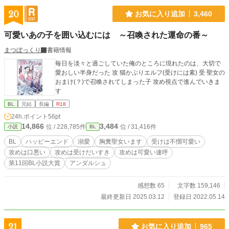
おります。 もし少しでも興味を持っていただけましたら嬉し
いです。 よろしくお願いいたします。
20
お気に入り追加
3,460
可愛いあの子を囲い込むには ～召喚された運命の番～
まつぼっくり
書籍情報
毎日を淡々と過ごしていた俺のところに現れたのは、大切で
愛おしい半身だった 攻 猫かぶりエルフ(受けには素) 受 聖女の
おまけ(？)で召喚されてしまった子 攻め視点で進んでいきま
す
BL
完結
長編
R18
24h.ポイント
56pt
14,866
3,484
位 / 228,785件
位 / 31,416件
小説
BL
BL
ハッピーエンド
溺愛
胸糞聖女います
受けは不憫可愛い
攻めは口悪い
攻めは受けだいすき
攻めは可愛い連呼
第11回BL小説大賞
アンダルシュ
感想数 65
文字数 159,146
最終更新日 2025.03.12
登録日 2022.05.14
21
お気に入り追加
965