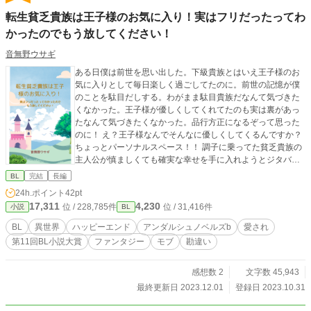
転生貧乏貴族は王子様のお気に入り！実はフリだったってわ
かったのでもう放してください！
音無野ウサギ
ある日僕は前世を思い出した。下級貴族とはいえ王子様のお
気に入りとして毎日楽しく過ごしてたのに。前世の記憶が僕
のことを駄目だしする。わがまま駄目貴族だなんて気づきた
くなかった。王子様が優しくしてくれてたのも実は裏があっ
たなんて気づきたくなかった。品行方正になるぞって思った
のに！ え？王子様なんでそんなに優しくしてくるんですか？
ちょっとパーソナルスペース！！ 調子に乗ってた貧乏貴族の
主人公が慎ましくても確実な幸せを手に入れようとジタバタ
するお話です。 ※ IFストーリー R18も完結しました。大
BL
完結
長編
人の方よろしければどうぞ読んでいただけると嬉しいです。
24h.ポイント
42pt
https://www.alphapolis.co.jp/novel/263032221/347838152
17,311
4,230
位 / 228,785件
位 / 31,416件
小説
BL
BL
異世界
ハッピーエンド
アンダルシュノベルズb
愛され
第11回BL小説大賞
ファンタジー
モブ
勘違い
感想数 2
文字数 45,943
最終更新日 2023.12.01
登録日 2023.10.31