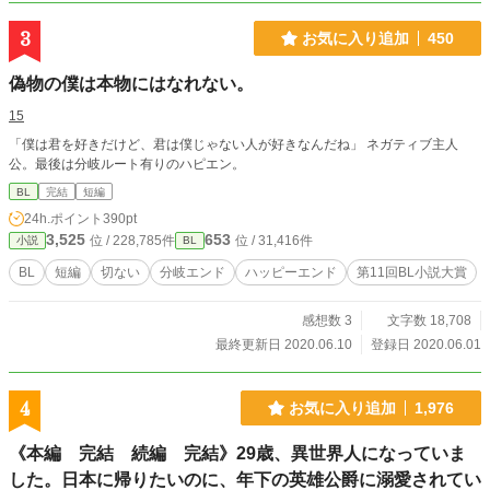
ら途中退場して世界も平和で俺も平和なハッピーエンドをこ
の手で掴むんだ……！ 悪役になりたくない公爵令息がジタ
3
お気に入り追加
450
バタする物語。(徐々にBLです。ご注意ください) 第11回BL
小説大賞をいただきました。応援してくださった皆様、本当
偽物の僕は本物にはなれない。
にありがとうございました。(2024年11月に書籍化しました)
15
「僕は君を好きだけど、君は僕じゃない人が好きなんだね」 ネガティブ主人
公。最後は分岐ルート有りのハピエン。
BL
完結
短編
24h.ポイント
390pt
3,525
653
位 / 228,785件
位 / 31,416件
小説
BL
BL
短編
切ない
分岐エンド
ハッピーエンド
第11回BL小説大賞
感想数 3
文字数 18,708
最終更新日 2020.06.10
登録日 2020.06.01
4
お気に入り追加
1,976
《本編 完結 続編 完結》29歳、異世界人になっていま
した。日本に帰りたいのに、年下の英雄公爵に溺愛されてい