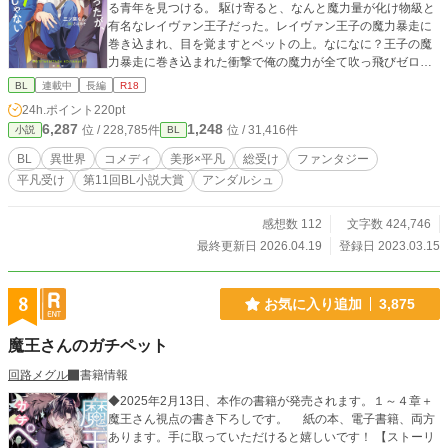
る青年を見つける。 駆け寄ると、なんと魔力量が化け物級と
有名なレイヴァン王子だった。レイヴァン王子の魔力暴走に
巻き込まれ、目を覚ますとベットの上。なになに？王子の魔
力暴走に巻き込まれた衝撃で俺の魔力が全て吹っ飛びゼロに
なりました？他者から魔力貰わないと死にます？大丈夫、魔
BL
連載中
長編
R18
力量の多い者（男）からはとても魅力的に見えますから！ち
24h.ポイント
220pt
なみに魔力は体液に含まれているのでおセッセが効率的です
6,287
1,248
位 / 228,785件
位 / 31,416件
小説
BL
よ、て…何言ってるの?! お城で保護されたマシロだが、双子
の王子や騎士団長に魔道士長、他にも高スペック男子に迫ら
BL
異世界
コメディ
美形×平凡
総受け
ファンタジー
れて、もう勘弁して！モテたいって言ったけどこうじゃない
平凡受け
第11回BL小説大賞
アンダルシュ
んだよ！ 高スペックイケメン軍団✕魔力ゼロの平凡総受け エ
ロ多めのドタバタコメディ。
感想数 112
文字数 424,746
最終更新日 2026.04.19
登録日 2023.03.15
8
お気に入り追加
3,875
魔王さんのガチペット
回路メグル
書籍情報
◆2025年2月13日、本作の書籍が発売されます。１～４章＋
魔王さん視点の書き下ろしです。 紙の本、電子書籍、両方
あります。手に取っていただけると嬉しいです！ 【ストーリ