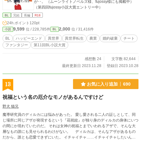
が‥。 （ムーンライトノベルズ様、fujossy様にも掲載中）
（第四回fujossy小説大賞エントリー中）
BL
完結
長編
R18
24h.ポイント
120pt
9,599
2,000
位 / 228,785件
位 / 31,416件
小説
BL
BL
ハッピーエンド
異世界
異世界転生
農業
婚約破棄
チート
ファンタジー
第11回BL小説大賞
感想数 24
文字数 82,644
最終更新日 2023.11.28
登録日 2023.10.28
13
お気に入り追加
690
祝福という名の厄介なモノがあるんですけど
野犬 猫兄
魔導研究員のディルカには悩みがあった。 愛し愛される二人の証しとして、同
じ場所に同じアザが発現するという『花祝紋』が独り身のディルカの身体にいつ
の間にか現れていたのだ。 それは女神の祝福とまでいわれるアザで、そんな大
層なもの誰にも見せられるわけがない。 ディルカは、そんなアザがあるもの
だから、誰とも恋愛できずにいた。 イチャイチャ……イチャイチャしたいんで