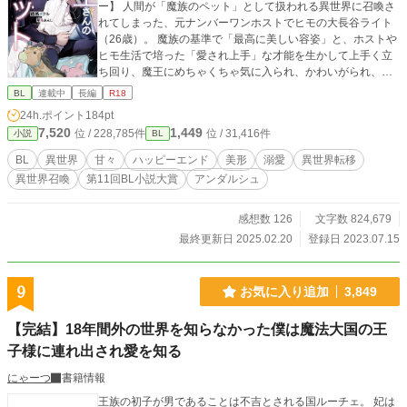
ー】 人間が「魔族のペット」として扱われる異世界に召喚さ
れてしまった、元ナンバーワンホストでヒモの大長谷ライト
（26歳）。 魔族の基準で「最高に美しい容姿」と、ホストや
ヒモ生活で培った「愛され上手」な才能を生かして上手く立
ち回り、魔王にめちゃくちゃ気に入られ、かわいがられ、楽
しいペット生活をおくるものの……だんだんただのペットで
BL
連載中
長編
R18
は満足できなくなってしまう。 飼い主とペットから始まっ
24h.ポイント
184pt
て、より親密な関係を目指していく、「尊敬されているけど
7,520
1,449
位 / 228,785件
位 / 31,416件
小説
BL
孤独な魔王」と「寂しがり屋の愛され体質ペット」がお互い
の孤独を埋めるハートフル溺愛ストーリーです。 ※第11回BL
BL
異世界
甘々
ハッピーエンド
美形
溺愛
異世界転移
小説大賞、「ファンタジーBL賞」受賞しました！ありがとう
異世界召喚
第11回BL小説大賞
アンダルシュ
ございます！！ ※性描写は予告なく何度か入ります。 ※本編
一区切りつきました。後日談を不定期更新中です。 ※X（旧T
witter）にて「#魔王さんのガチペット設定」タグで出し切れ
感想数 126
文字数 824,679
ていない設定や小ネタを呟いています。よろしければ！
最終更新日 2025.02.20
登録日 2023.07.15
9
お気に入り追加
3,849
【完結】18年間外の世界を知らなかった僕は魔法大国の王
子様に連れ出され愛を知る
にゃーつ
書籍情報
王族の初子が男であることは不吉とされる国ルーチェ。 妃は