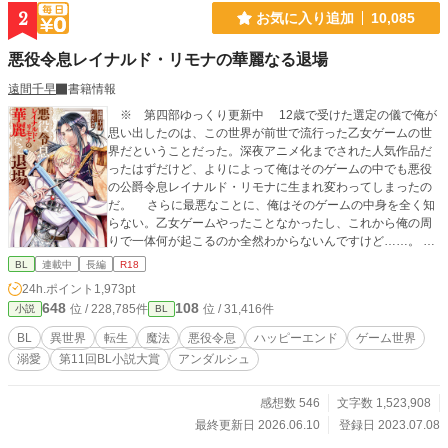
ＣＰ、R18回には※を付けます。 ムーンにも掲載中。全56話
2
お気に入り追加
10,085
となります。 ミドリ名義で投稿していたものをR18専用緑虫
垢に移動しました。 午前と午後の6:10の一日二回投稿となり
悪役令息レイナルド・リモナの華麗なる退場
ます。
遠間千早
書籍情報
※ 第四部ゆっくり更新中 12歳で受けた選定の儀で俺が
思い出したのは、この世界が前世で流行った乙女ゲームの世
界だということだった。深夜アニメ化までされた人気作品だ
ったはずだけど、よりによって俺はそのゲームの中でも悪役
の公爵令息レイナルド・リモナに生まれ変わってしまったの
だ。 さらに最悪なことに、俺はそのゲームの中身を全く知
らない。乙女ゲームやったことなかったし、これから俺の周
りで一体何が起こるのか全然わからないんですけど……。
内容は知らなくとも、一時期SNSでトレンド入りして流れて
BL
連載中
長編
R18
きた不穏なワードは多少なりとも覚えている。 「ダメナルド
24h.ポイント
1,973pt
安定の裏切り」 「約束された末路」 って……怖！ 俺何
648
108
位 / 228,785件
位 / 31,416件
小説
BL
やらかすの！？ せっかく素敵なファンタジーの世界なのに
急に将来が怖い！ 俺は世界の平和と己の平穏のために、公
BL
異世界
転生
魔法
悪役令息
ハッピーエンド
ゲーム世界
爵家の次男としてのほのぼの生活を手にするべく堅実に生き
溺愛
第11回BL小説大賞
アンダルシュ
ようと固く決心した……はずだったのに気が付いたら同級生
の天才魔法使いの秘密をうっかり知ってしまうし、悪魔召喚
を企てる怪しい陰謀にすっかり巻き込まれてるんですけ
感想数 546
文字数 1,523,908
ど？！ 無事約束された末路まで一直線の予感！？ いやい
最終更新日 2026.06.10
登録日 2023.07.08
や俺は退場させてもらいますから。何がなんでもシナリオか