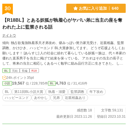
て二人の剣術の師匠に。 双子の兄クリストフはロイクと同
じ金髪碧眼で、弟のクロイスは金髪と白髪の夫婦から何故か
30
お気に入り追加
640
生まれた黒髪。二人のお陰で生きがいを見つけたファビアン
だったが、やがて青年となった双子の兄が結婚をすること
【R18BL】とある妖狐が執着心がヤバい弟に当主の座を奪
に。 ファビアンはクリストフの結婚を機に今度こそ国を去
われた上に監禁される話
ろうとしたのだが、何故か目の前にはクロイスがいて――？
愛する人に早生され続けたファビアンの救済ストーリー。
ナイトウ
途中までファビアンには辛いことが起こりますが、最後は
ハピエンです。 ムーンさんにも掲載中。
傾向: 独占欲鬼強執着系天才弟攻め、僻みっぽい努力家兄受け、近親相姦、監禁
調教、かけひき、ハッピーエンド BL大賞参加してます。 どうぞ応援よろしくお
願いします！ [あらすじ] 人の社会に紛れて暮らしている妖狐一族は、代々本家の
優れた直系男子を当主に掲げて結束を保っている。 アカオはその当主の長子と
して、将来の当主に相応しくあるべく勉学に励み品行方正に生きてきた。 しか
し心の奥では自分より遥かに優秀な弟のトキノに対する複雑な感情が渦巻いてい
BL
完結
長編
R18
る。 それでもアカオは弟と表面上は仲良く大学生活を送っていた。 ある日当主
24h.ポイント
35pt
である父が急逝し、遺言で当主に指名されたのはトキノだった。 打ちのめされ
19,567
4,763
位 / 228,785件
位 / 31,416件
小説
BL
たアカオは、これからは自分の人生を送ろうと家を捨てる決意をして就職先を海
外に変更する。 その事をトキノに告げた途端トキノの態度が急変。 違和感を持
BL
第11回BL小説大賞
執着・溺愛
監禁調教
年下攻め
ちながらもその日は眠り、朝目覚めたら寝ていたベッドに拘束された自分と自分
ハッピーエンド
あやかし
兄弟
近親相姦あり
を見下ろすトキノがいた。
感想数 18
文字数 59,131
最終更新日 2023.11.26
登録日 2023.10.31