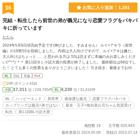
26
お気に入り追加
1,251
完結・転生したら前世の弟が義兄になり恋愛フラグをバキバ
キに折っています
たたら
2024年5月8日頃完結予定です(伸びました、すみません） ルイ×アキラ（前世
編）の18禁SSを投稿しました。 内容は大人向けですので、ルイ×アキは嫌だ。
大人向けはちょっと……と思われる方は SSは読まずに本編のみお楽しみくださ
い(*^^*) ＊＊ 第11回ＢＬ小説大賞の投票が終了しました。 最終順位は88位でし
た！ とても多くの投票をありがとうございました！ 引き続き、最後までお付き
合い頂けたら嬉しいです。 感想・お気に入り・しおり、ありがとうございます(*
BL
完結
長編
R18
^^*) とても多くの方にご覧いただき感謝！です。 ※感想の返事が遅いです。 す
24h.ポイント
42pt
みません（＞＜。） 基本的には、毎日1話投稿しています。 平日は17時・土日
17,311
4,230
位 / 228,785件
位 / 31,416件
小説
BL
祝は10時投稿です。 R-18 は後半からです。 （※予告なく入ります） ＊＊あら
すじ＊＊ 年の離れた弟を一生懸命育てていたが、反抗期の弟と喧嘩したまま事
BL
ハッピーエンド
異世界
過保護な義兄
恋愛フラグバキバキ
故に合い、死んでしまったアキ。 頑張り過ぎた魂を癒してから転生したら、何
カップリングは義兄×弟ではない
親友・王子×無自覚お兄ちゃん気質受け
故か前世の弟が義兄になった！ 特殊な体を持って生まれたアキは周囲から愛さ
転生
第11回BL小説大賞
れ、過保護に育つが、周囲の愛が重い。 もちろん、義兄の愛も重い。 前世は前
世。 今の人生を楽しみたいアキと過保護に構う前世弟。 どんなに恋愛フラグを
立てようとしてもアキがそれに気が付く前に、義兄の手によってどんどんフラグ
感想数 19
文字数 820,943
が折られていく。 殿下に愛されても義兄に邪魔され、その愛に気が付かない
最終更新日 2024.05.08
登録日 2023.07.14
し、会えない（邪魔をされ続けている） なのに周囲はアキ本来の価値を見出