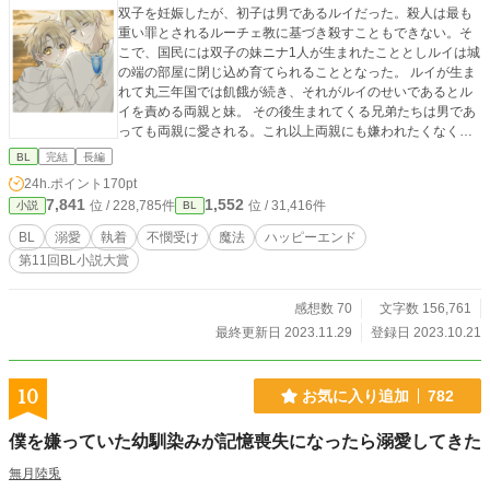
双子を妊娠したが、初子は男であるルイだった。殺人は最も
重い罪とされるルーチェ教に基づき殺すこともできない。そ
こで、国民には双子の妹ニナ1人が生まれたこととしルイは城
の端の部屋に閉じ込め育てられることとなった。 ルイが生ま
れて丸三年国では飢餓が続き、それがルイのせいであるとル
イを責める両親と妹。 その後生まれてくる兄弟たちは男であ
っても両親に愛される。これ以上両親にも嫌われたくなくて
わがまま１つ言わず、ほとんど言葉も発しないまま、外の世
BL
完結
長編
界も知らないまま成長していくルイ。 そんなある日、一羽の
24h.ポイント
170pt
鳥が部屋の中に入り込んでくる。ルイは初めて出来たその友
7,841
1,552
位 / 228,785件
位 / 31,416件
小説
BL
達にこれまで隠し通してきた胸の内を少しづつ話し始める。
ルイの身も心も限界が近づいた日、その鳥の正体が魔法大国
BL
溺愛
執着
不憫受け
魔法
ハッピーエンド
の王子セドリックであることが判明する。さらにセドリック
第11回BL小説大賞
はルイを嫁にもらいたいと言ってきた。 初めて知る外の世
界、何度も願った愛されてみたいという願い、自由な日々。
ルイにとって何もかもが新鮮で、しかし不安の大きい日々。
感想数 70
文字数 156,761
セドリックの大きい愛がルイを包み込む。 魔法大国王子×外
最終更新日 2023.11.29
登録日 2023.10.21
の世界を知らない王子 性描写には※をつけております。 表紙
は까리さんの画像メーカー使用させていただきました。
10
お気に入り追加
782
僕を嫌っていた幼馴染みが記憶喪失になったら溺愛してきた
無月陸兎