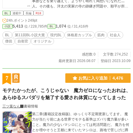
事故などを乗り越えて、ようやく晴れて両想いになれた二
人。その後も、洋太の実家の寺の跡継ぎ問題や、順平が所属
する自衛隊の陸上部の存続問題など、様々な壁に突き当たる
BL
連載中
長編
R18
度に、お互いの気持ちを確かめ、共に成長することでカップ
24h.ポイント
249pt
ルの危機を乗り越えて行く。 海辺の古都で紡がれる、新人僧
5,413
1,074
位 / 228,785件
位 / 31,416件
小説
BL
侶と筋肉自衛官のボーイズラブ×陸上青春ヒューマンドラマ。
第11回BL小説大賞に参加してみようと、初のオリジナル小説
BL
第11回BL小説大賞
現代BL
体格差カップル
筋肉
社会人
に挑戦してみることにしました。 過去に１話分だけ漫画（ネ
僧侶
自衛官
オリジナル
ーム）で上げてある「潮騒サンセットロード」という作品
の、小説版になります。 ご興味ある方は同タイトルのネーム
のほうも、どうぞご覧になってみて下さい。 もともと漫画で
感想数 0
文字数 274,252
原稿にする又はネーム原作を目指して描き始めたので、オリ
最終更新日 2026.08.07
登録日 2023.10.09
ジナルの小説は初めてなのもあり、色々と誤字とか表記の間
違いとか読み難いとか、もしあったらすいません（汗） 何か
問題が発生したり、書き直したくなった場合は、いったん投
7
お気に入り追加
4,476
稿を取り下げるかもです。 （一章と四章の後ろのほうでわり
とがっつり致している描写が出てくるので、その辺なにとぞ
モテたかったが、こうじゃない 魔力ゼロになったおれは、
ご留意ください）
あらゆるスパダリを魅了する愛され体質になってしまった
三ツ葉なん
書籍情報
第二章(書籍設定改稿版)、ゆっくり不定期更新してます。 魔
力が当たり前にある世界でモテる基準はズバリ魔力量が多い
こと。魔力の少ないマシロにとっては死活問題だ。 魔力を何
とか増やそうと王都に来ていたマシロは、路地で苦しげに蹲