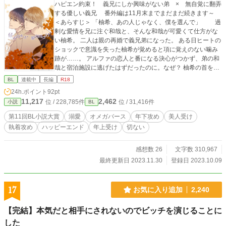
ハピエン約束！ 義兄にしか興味がない弟 × 無自覚に翻弄
する優しい義兄 番外編は11月末までまだまだ続きます～
＜あらすじ＞ 「柚希、あの人じゃなく、僕を選んで」 過
剰な愛情を兄に注ぐ和哉と、そんな和哉が可愛くて仕方がな
い柚希。 二人は親の再婚で義兄弟になった。 ある日ヒートの
ショックで意識を失った柚希が覚めると項に覚えのない噛み
跡が……。 アルファの恋人と番になる決心がつかず、弟の和
哉と宿泊施設に逃げたはずだったのに。なぜ？ 柚希の首を噛
んだのは追いかけてきた恋人か、それともベータのはずの義
BL
連載中
長編
R18
弟なのか。 果たして……。 ＜登場人物＞ 一ノ瀬 柚希 成
24h.ポイント
92pt
人するまでβ（判定不能のため）だと思っていたが、突然ヒー
11,217
2,462
位 / 228,785件
位 / 31,416件
小説
BL
トを起こしてΩになり 戸惑う。和哉とは元々友人同士だった
が、番であった夫を亡くした母が和哉の父と再婚。 義理の兄
第11回BL小説大賞
溺愛
オメガバース
年下攻め
美人受け
弟に。家族が何より大切だったがあることがきっかけで距離
執着攻め
ハッピーエンド
年上受け
切ない
を置くことに……。 弟大好きのブラコンで、推しに弱い優柔
不断な面もある。 一ノ瀬 和哉 幼い頃オメガだった母を亡
くし、失意のどん底にいたところを柚希の愛情に救われ 以来
感想数 26
文字数 310,967
彼を一途に愛する。とある理由からバース性を隠している。
最終更新日 2023.11.30
登録日 2023.10.09
佐々木 晶 柚希の恋人。柚希とは高校のバスケ部の先輩
後輩。アルファ性を持つ。 柚希は彼が同情で付き合い始めた
と思っているが、実際は……。 この度、以前に投稿していた
17
お気に入り追加
2,240
物語をBL大賞用に改稿・加筆してお届けします。 第一部・第
二部が本篇 番外編を含めて秋金木犀が香るころ、ハロウィ
【完結】本気だと相手にされないのでビッチを演じることに
ン、クリスマスと物語も季節と共に 進行していきます。どう
した
ぞよろしくお願いいたします♡ ☆エブリスタにて2021年、年