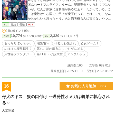
んなぼくが魔族の国でゆるふわっと漂い危機回避する、のほ
ほんハートフルライフ。うーん、記憶喪失というわけではな
いが、なんか家族に違和感があるなぁ？ わかっている。こ
こは魔族が住む国で、父上が魔王だってことは。でも、なん
かおかしいと思っちゃう。あと備考欄も人に言えないやつだ
よね？ ぼくの備考欄には『悪役令嬢の兄（尻拭い）』と書
BL
完結
長編
R18
いてあるけど…うん、死にかけるとか殺されかけるとか、い
24h.ポイント
99pt
ろいろあるけど。まぁいいや。 ぼくに優しくしてくれる超
10,774
2,320
位 / 228,785件
位 / 31,416件
小説
BL
絶美形の長兄、レオンハルト。ちょっと言葉のきつい次兄の
ラーディン。おそらく悪役令嬢で、ぼくが死にかかっても高
もっちりぽっちゃり
溺愛/甘々
ゆるふわ愛され
乙女ゲーム？
らかに笑う妹のディエンヌ。気の弱い異母弟のシュナイツ、
のほほん魔界転生？
落ちこぼれ魔力なしでもがんばる
という兄弟に囲まれた、もっちりなぼくの悪魔城ライフで
異世界ファンタジー
第11回BL小説大賞
アンダルシュ
す。 さらに、従兄弟のマルチェロやマリーベル、ラーディ
ンの護衛のファウスト、優秀な成績ですごいシュナイツのご
学友のエドガーという友達も巻き込んでのドタバタ魔王学園
感想数 160
文字数 689,018
乙女ゲームストーリーもあるよ。 え？ 乙女ゲーム？ なに
最終更新日 2025.12.10
登録日 2023.06.22
それ、美味しいの？ 第１１回BL小説大賞で、アンダルシュノ
ベルズb賞をいただきました。 さらに、２０２５年三月中旬
に書籍発売になります。読者のみなさま、応援していただ
16
お気に入り追加
337
き、ありがとうございます。書籍化に伴い設定が変更された
部分がございます。四十一話以降の話はしばらく維持し、直
仔犬のキス 狼の口付け ～遅発性オメガは義弟に執心され
しはナシの予定です。ご了承くださいませ。 本編は完結しま
したが、おまけなど、たまに出します。よろしくお願いしま
る～
す。
天埜鳩愛