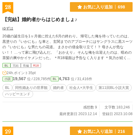
28
お気に入り追加
698
【完結】婚約者からはじめましょ♪
ゆずは
20歳の誕生日を1ヶ月後に控えた6月の終わり。 帰宅した俺を待っていたのは、
黒塗りの『いかにも』な車と、玄関までのアプローチにはサングラスに黒スーツ
の『いかにも』な男たちの花道。 まさかの借金取り立て！？ 母さんが危な
い！！ …って家に飛び込んだ。 「おかえり」 そんな俺を出迎えたのは、暗めの
茶髪の爽やかイケメンだった。 ＊R18場面は予告なく入ります ＊気力が続くま
では定期更新頑張りたいです
BL
完結
長編
R18
24h.ポイント
35pt
19,567
4,763
位 / 228,785件
位 / 31,416件
小説
BL
BL
同性婚ありの世界観
婚約者
社会人×大学生
第11回BL小説大賞
ハッピーエンド
感想数 9
文字数 183,246
最終更新日 2023.12.14
登録日 2023.10.08
29
お気に入り追加
216