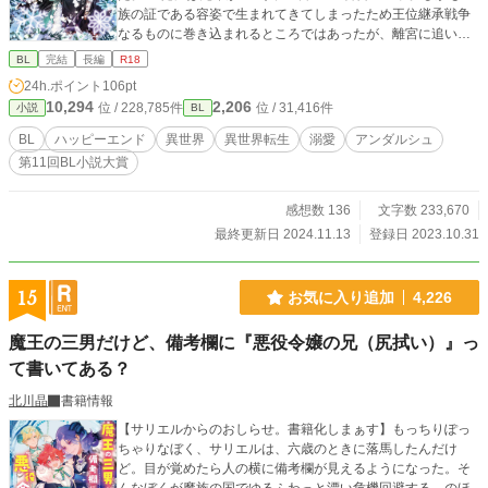
族の証である容姿で生まれてきてしまったため王位継承戦争
なるものに巻き込まれるところではあったが、離宮に追いや
られて平凡で平和な生活を過ごしていた。 だが、いきなり
BL
完結
長編
R18
国王陛下に呼ばれ、結婚してこいと厄介払いされる。まぁ別
24h.ポイント
106pt
にいいかと余裕ぶっていたが……その相手の領地は極寒の地
10,294
2,206
位 / 228,785件
位 / 31,416件
小説
BL
であった。 俺、ここで生活するのかと覚悟を決めていた時
に相手から離婚届を突き付けられる。さっさと帰れ、という
BL
ハッピーエンド
異世界
異世界転生
溺愛
アンダルシュ
事だったのだが厄介払いされてしまったためもう帰る場所な
第11回BL小説大賞
どどこにもない。あいにく、寒さや雪には慣れているため何
とかここで生活できそうだ。 まぁ、もちろん旦那となった
辺境伯様は完全無視されたがそれでも別にいい。そう思って
感想数 136
文字数 233,670
いたのに、あれ？ なんか雪だるま作るの手伝ってくれたん
最終更新日 2024.11.13
登録日 2023.10.31
だけど……？
15
お気に入り追加
4,226
魔王の三男だけど、備考欄に『悪役令嬢の兄（尻拭い）』っ
て書いてある？
北川晶
書籍情報
【サリエルからのおしらせ。書籍化しまぁす】もっちりぽっ
ちゃりなぼく、サリエルは、六歳のときに落馬したんだけ
ど。目が覚めたら人の横に備考欄が見えるようになった。そ