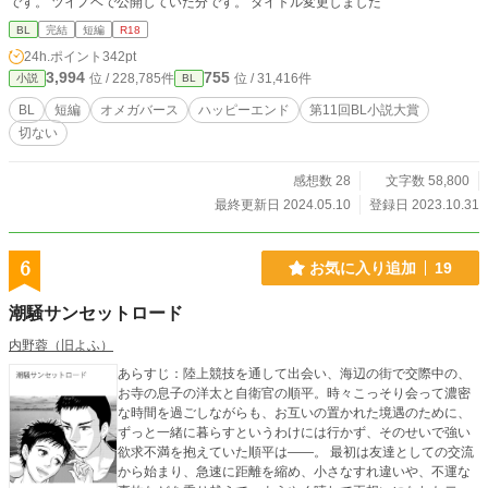
です。 ツイノベで公開していた分です。 タイトル変更しました
BL
完結
短編
R18
24h.ポイント
342pt
3,994
755
位 / 228,785件
位 / 31,416件
小説
BL
BL
短編
オメガバース
ハッピーエンド
第11回BL小説大賞
切ない
感想数 28
文字数 58,800
最終更新日 2024.05.10
登録日 2023.10.31
6
お気に入り追加
19
潮騒サンセットロード
内野蓉（旧よふ）
あらすじ：陸上競技を通して出会い、海辺の街で交際中の、
お寺の息子の洋太と自衛官の順平。時々こっそり会って濃密
な時間を過ごしながらも、お互いの置かれた境遇のために、
ずっと一緒に暮らすというわけには行かず、そのせいで強い
欲求不満を抱えていた順平は――。 最初は友達としての交流
から始まり、急速に距離を縮め、小さなすれ違いや、不運な