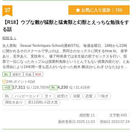
し、殿下との仲を縮めようとしてくる。 アキは殿下との愛をはぐくむことがで
きるのか？ ……の前に。 アキは殿下の愛に気が付くことができるのか。 この話
27
お気に入り追加
720
は、お兄ちゃん気質のアキが転生して、かつての弟が義兄になり、過保護に構わ
れながら、殿下の愛に溺れていく物語である。
【R18】ウブな雛が猛獣と猛禽類と幻獣とえっちな勉強をす
る話
枯枝るぅ
女人禁制 Sexual Techniques School(通称STS)。 毎週金曜日、18時から22時
に開かれるそのスクールで学ぶのは、男同士のセックスに関するHow to。 座学
あり、見学あり、実技有り。 修了時発表では全生徒の前でセックスを行い、投
票で一位になったカップルは授業料免除というとんでもない授業内容だが、とあ
る理由により24年間一度も恋人がいなかった柏木 雛汰(かしわぎ ひなた)はその
寂しさを埋める為、また、恋人を作れなかったその理由を断ち切る為、偶然ゲイ
BL
連載中
長編
R18
専門アプリで見かけたSTSの第6期生募集ページへのリンクをタップし、新たな
24h.ポイント
42pt
扉を開く。 セックスに自信を持てないゲイ、AV男優、ただ興味があるetcが集う
17,311
4,230
位 / 228,785件
位 / 31,416件
小説
BL
STS。 雛汰の相手役は皆、名前に猛獣、猛禽類、幻獣の漢字が入っていた。 文
字通りウブな雛と、獅子、熊、龍、鷹、虎によるエッチなラブコメディ。 R18
BL
ハッピーエンド
甘々
総受け
溺愛
恋愛
♡喘ぎ
には※印つけます。 第四章以降はほぼ毎話R18描写が入ります。
潮吹きあり
第11回BL小説大賞
感想数 11
文字数 645
最終更新日 2025.11.03
登録日 2023.07.24