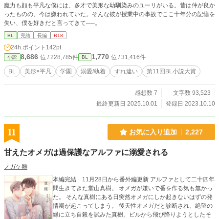
魔力も顔も平凡な僕には、多才で美形な幼馴染みのユーリがいる。昔は仲が良か
ったものの、今は嫌われていた。そんな彼が授業中の事故でここ十年分の記憶を
失い、僕を好きだと言ってきて──。
BL
完結
長編
R18
24h.ポイント
142pt
8,686
1,770
位 / 228,785件
位 / 31,416件
小説
BL
BL
美形×平凡
学園
溺愛/執着
すれ違い
第11回BL小説大賞
感想数 7
文字数 93,523
最終更新日 2025.10.01
登録日 2023.10.10
11
お気に入り追加
2,227
甘えたオメガは過保護なアルファに溺愛される
ノガケ雛
本編完結 11月28日から番外編更新 アルファとして二十四年
間生きてきた堂山真樹。 オメガが嫌いで番を作る気も無かっ
た。 そんな真樹にある日突然オメガにしか起きないはずの発
情期が起こってしまう。 後天性オメガだと診断され、絶望の
縁に立ち自殺を試みた真樹。ビルから飛び降りようとしたそ