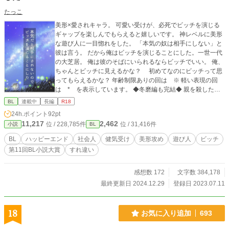
末年始日間トレンド２位、昨年夏にはBL特集に取り上げて 頂
たっこ
きました。根強く愛していただいております。
美形×愛されキャラ。 可愛い受けが、必死でビッチを演じる
ギャップを楽しんでもらえると嬉しいです。 神レベルに美形
な遊び人に一目惚れをした。 「本気の奴は相手にしない」と
彼は言う。 だから俺はビッチを演じることにした。一世一代
の大芝居。 俺は彼のそばにいられるならビッチでいい。 俺、
ちゃんとビッチに見えるかな？ 初めてなのにビッチって思
ってもらえるかな？ 年齢制限ありの回は ※ 軽い表現の回
は * を表示しています。 ◆冬磨編も完結◆ 親を殺した俺
が、どうして普通に生きてるんだ……。 誰か俺を殺してく
BL
連載中
長編
R18
れ…。 ◆表紙イラストはpixivで活動中のすかいぶるー様に書
24h.ポイント
92pt
いていただきましたꕤ︎︎ いつも素敵なイラストをありがとうご
11,217
2,462
位 / 228,785件
位 / 31,416件
小説
BL
ざいますꕤ︎︎
BL
ハッピーエンド
社会人
健気受け
美形攻め
遊び人
ビッチ
第11回BL小説大賞
すれ違い
感想数 172
文字数 384,178
最終更新日 2024.12.29
登録日 2023.07.11
18
お気に入り追加
693