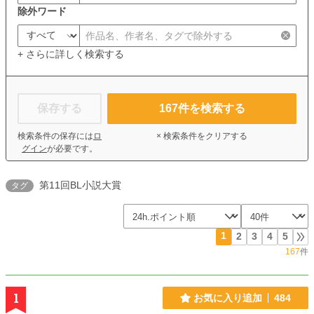
除外ワード
+ さらに詳しく検索する
保存する
167
件を検索する
検索条件の保存には
ロ
× 検索条件をクリアする
グイン
が必要です。
第11回BL小説大賞
タグ
1
2
3
4
5
167
件
1
お気に入り追加
484