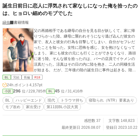
誕生日前日に恋人に浮気されて家なしになった俺を拾ったの
は、ヒョロい細めのモブでした
緑虫
書籍情報
父の再婚相手である継母の自分を見る目が妖しくて、家に帰
りづらかった陸。継母に襲われそうになり逃げ込んだ彼女の
家で、友人と彼女の行為を目撃してしまい、自分がセフレだ
ったことを知った。女性に恐怖を感じ、女を抱けなくなって
しまう。 家にも彼女の元にも行くことができなくなり、路頭
に迷う陸。そんな彼を拾ったのは、バーの店員でイケメンの
涼真だった。涼真はその日の内に陸を抱き、二人の同棲生活
が始まる。 だが、三年後の陸の誕生日に事件は起きる。陸が
バイトをしているコンビニからケーキを買って帰ると、涼真
BL
完結
長編
R18
の浮気現場を目撃してしまったのだ。 家出の原因となったト
24h.ポイント
4,157pt
ラウマを再び見せられた陸は、耐え切れず荷物をまとめて家
296
45
位 / 228,785件
位 / 31,416件
小説
BL
を飛び出す。 雪の中行くあてもなく困った陸は、ひと晩の宿
を求めてコンビニの休憩室を目指す。 その日に深夜シフトに
BL
ハッピーエンド
現代
トラウマ持ち
寝取られ（NTR）要素あり
入っていたのは、大学生のひょろい細めの細木史也。史也は
モブ攻め
家出受け
第11回BL小説大賞
泣いてしまった陸の話を聞いて、同居を申し出る。 困ってい
た陸は同居することを決めた。だけど、もう二度と人なんて
信用できない。絶対心を開かないと決意する陸だったが、史
感想数 37
文字数 148,823
也のおかんな優しさにどんどん絆されてしまい――。 裏切ら
最終更新日 2026.08.07
登録日 2023.10.22
れ続けていた陸が、再び人を信じてトラウマを克服し、幸せ
を掴もうと足掻く救済ＢＬです。ハッピーエンドです。 固定