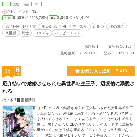
すけど？！ □■ 少しでも楽しんでいただけたら嬉しいです！ 完結しました。 応
BL
完結
長編
R15
援していただきありがとうございます！ □■ 第11回BL大賞では、ポイントを入
24h.ポイント
120pt
れてくださった皆様、またお読みくださった皆様、どうもありがとうございまし
9,599
2,000
位 / 228,785件
位 / 31,416件
小説
BL
たm(__)m
第11回BL小説大賞
溺愛/執着
BL
年下攻め
幼馴染
ほのぼの
異世界
騎士
コメディ
ハッピーエンド
感想数 1
文字数 50,156
最終更新日 2024.06.05
登録日 2023.10.31
14
お気に入り追加
7,413
厄介払いで結婚させられた異世界転生王子、辺境伯に溺愛さ
れる
楠ノ木雫
書籍情報
旧題：BLの世界で結婚させられ厄介払いされた異世界転生王
子、旦那になった辺境伯に溺愛される〜過酷な冬の地で俺は
生き抜いてみせる！〜 よくあるトラックにはねられ転生し
た俺は、男しかいないBLの世界にいた。その世界では二種類
の男がいて、俺は子供を産める《アメロ》という人種であっ
た。 俺には兄弟が１９人いて、１５番目の王子。しかも王