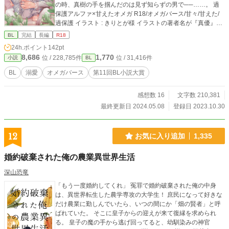
の時、真樹の手を掴んだのは見ず知らずの男で──……。 過
保護アルファ×甘えたオメガ R18/オメガバース/甘々/甘えた/
過保護 イラスト : きりとが様 イラストの著者名が『真優』と
なっておりますが、こちらは以前使用していたペンネームに
BL
完結
長編
R18
なります。
24h.ポイント
142pt
8,686
1,770
位 / 228,785件
位 / 31,416件
小説
BL
BL
溺愛
オメガバース
第11回BL小説大賞
感想数 16
文字数 210,381
最終更新日 2024.05.08
登録日 2023.10.30
12
お気に入り追加
1,335
婚約破棄された俺の農業異世界生活
深山恐竜
「もう一度婚約してくれ」 冤罪で婚約破棄された俺の中身
は、異世界転生した農学専攻の大学生！ 庶民になって好きな
だけ農業に勤しんでいたら、いつの間にか「畑の賢者」と呼
ばれていた。 そこに皇子からの迎えが来て復縁を求められ
る。 皇子の魔の手から逃げ回ってると、幼馴染みの神官