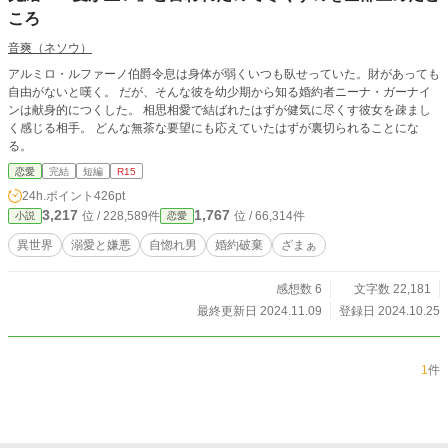
ころ
音爽（ネソウ）
アルミロ・ルファーノ伯爵令息は身体が弱くいつも臥せっていた。財があっても
自由がないと嘆く。 だが、そんな彼を幼少期から知る婚約者ニーナ・ガーナイ
ンは献身的につくした。 相思相愛で結ばれたはずが健気に尽くす彼女を疎まし
く感じる相手。 どんな無茶な要望にも応えていたはずが裏切られることにな
る。
恋愛
完結
短編
R15
24h.ポイント
426pt
3,217
1,767
位 / 228,589件
位 / 66,314件
小説
恋愛
異世界
溺愛と嫌悪
自惚れ男
婚約破棄
ざまぁ
感想数 6
文字数 22,181
最終更新日 2024.11.09
登録日 2024.10.25
1
件