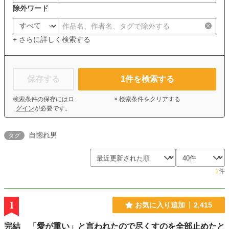
除外ワード
+ さらに詳しく検索する
保存する
1
件を検索する
検索条件の保存には
ロ
× 検索条件をクリアする
グイン
が必要です。
自惚れ男
タグ
1
件
1
お気に入り追加
2,415
完結 「愛が重い」と言われたので尽くすのを全部止めたと