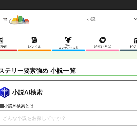
Web
稿漫画
レンタル
絵本ひろば
ビジ
コンテンツ大賞
ステリー要素強め 小説一覧
小説AI検索
小説AI検索とは