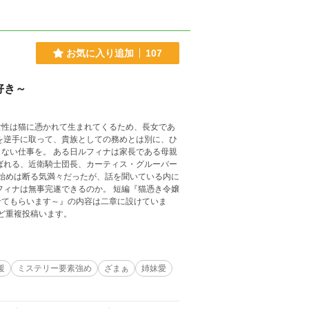
お気に入り追加
107
好き～
女性は猫に憑かれて生まれてくるため、長女であ
を逆手に取って、貴族としての務めとは別に、ひ
ない仕事を。 ある日ルフィナは家長である母親
ばれる、近衛騎士団長、カーティス・グルーバー
 始めは断る気満々だったが、話を聞いている内に
フィナは無事完遂できるのか。 短編『猫憑き令嬢
せてもらいます～』の内容は二章に設けていま
など重複投稿います。
援
ミステリー要素強め
ざまぁ
姉妹愛