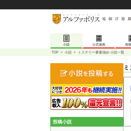
小説
公式漫画
投
TOP
>
小説
>
ミステリー要素強め 小説一覧
ミ
投稿小説