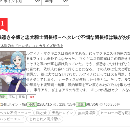
1
猫憑き令嬢と忠犬騎士団長様～ヘタレで不憫な団長様は猫がお
有木珠乃＠『ヒロ弟』コミカライズ配信中
ルフィナ・マクギニスは猫憑きである。代々マクギニス伯爵家の
るルフィナも例外ではなかった。 マクギニス伯爵家はこの猫憑き
っそりと裏の仕事を請け負っていた。そう、猫憑きでなければなら
に言われ、依頼人に会いに行くことになる。 その人物は忠犬と呼
侯爵だ。 彼は犬ではないけれど、ルフィナにとっては犬も同然。
引き受けてしまう。 カーティスが依頼した仕事とは。そして、ル
の華麗なる復讐劇～無事、婚約破棄を言い渡されたので仇を取ら
す。 事件アリ、ざまぁアリの作品です。 ※この作品はカクヨム
恋愛
完結
長編
R15
228,715
66,356
24h.ポイント
0pt
位 / 228,715件
位 / 66,356件
小説
恋愛
ヘタレ不憫ヒーロー
猫と犬
天然ヒロイン
無自覚溺愛
ヒーローの恋を応
ハッピーエンド
じれじれ／両片思い