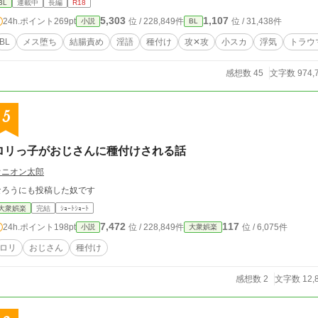
BL
連載中
長編
R18
5,303
1,107
24h.ポイント
269pt
位 / 228,849件
位 / 31,438件
小説
BL
BL
メス堕ち
結腸責め
淫語
種付け
攻✕攻
小スカ
浮気
トラウ
感想数 45
文字数 974,
5
ロリっ子がおじさんに種付けされる話
オニオン太郎
なろうにも投稿した奴です
大衆娯楽
完結
ｼｮｰﾄｼｮｰﾄ
7,472
117
24h.ポイント
198pt
位 / 228,849件
位 / 6,075件
小説
大衆娯楽
ロリ
おじさん
種付け
感想数 2
文字数 12,