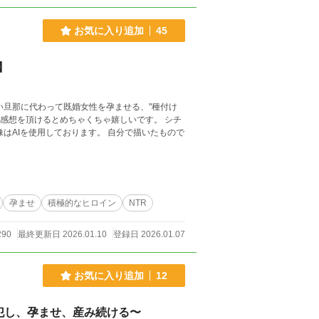
すが、現実世界におけるそういった行為を推奨し
お気に入り追加
45
さい。
】
い旦那に代わって既婚女性を孕ませる、"種付け
孕ませ
積極的なヒロイン
NTR
290
最終更新日 2026.01.10
登録日 2026.01.07
お気に入り追加
12
犯し、孕ませ、産み続ける〜