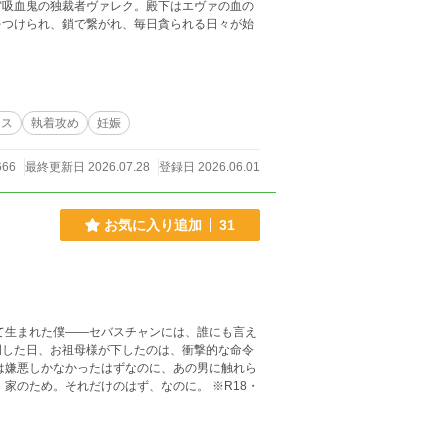
宙吸血鬼の独裁者ヴァレク。殿下はエヴァの血の
をつけられ、鎖で繋がれ、毎日貪られる日々が始
ンス
執着攻め
妊娠
666
最終更新日 2026.07.28
登録日 2026.06.01
お気に入り追加
31
明した日、お祖母様が下したのは、衝撃的な命令