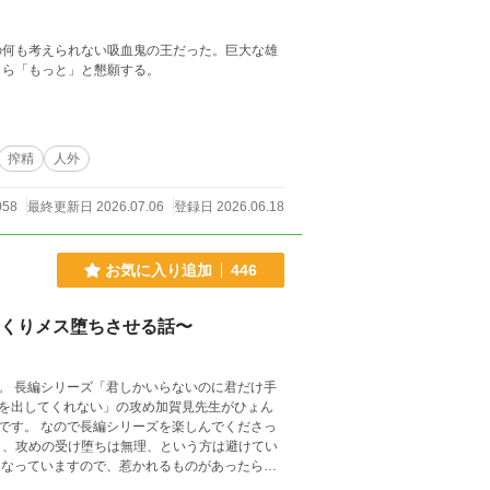
の何も考えられない吸血鬼の王だった。巨大な雄
自ら「もっと」と懇願する。
搾精
人外
058
最終更新日 2026.07.06
登録日 2026.06.18
お気に入り追加
446
っくりメス堕ちさせる話〜
け手
を出してくれない」の攻め加賀見先生がひょん
でくださっ