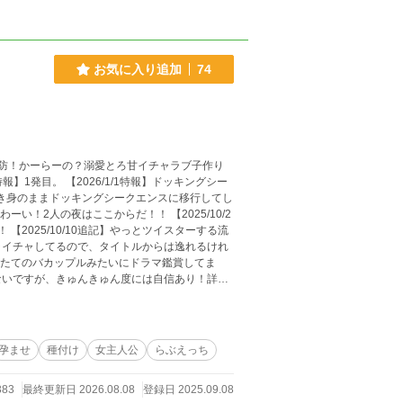
お気に入り追加
74
防！かーらーの？溺愛とろ甘イチャラブ子作り
。剝き身のままドッキングシークエンスに移行してし
ーい！2人の夜はここからだ！！ 【2025/10/2
2025/10/10追記】やっとツイスターする流
ャイチャしてるので、タイトルからは逸れるけれ
き合いたてのバカップルみたいにドラマ鑑賞してま
ないですが、きゅんきゅん度には自信あり！詳細
ている事が判明した2人は、急遽鑑賞会を開く事
してきたツイスターゲームで遊んでいるうちに妖
っちな感じになってきたらアナウンスします！そ
孕ませ
種付け
女主人公
らぶえっち
り損はさせないよ！！ ※途中、奏と響をくっつ
とい出張ります。奏・響同様に可愛がってあげてくだ
383
最終更新日 2026.08.08
登録日 2025.09.08
思ったけどそれでも長いな！！作者はツイついと