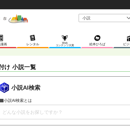
Web
稿漫画
レンタル
絵本ひろば
ビジ
コンテンツ大賞
付け 小説一覧
小説AI検索
小説AI検索とは