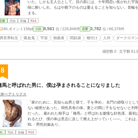
いた。しかも主人公として。目の前には、十年間恋い焦がれた宇
味に酔いしれ、もはや殿下のものは萎えることを知らない。首輪
まる。
恋愛
完結
長編
R18
8,561
3,782
24h.ポイント
156pt
位 / 228,849件
位 / 66,378件
小説
恋愛
異世界転生
吸血鬼
宇宙
独裁者
閨奴隷
種付け
人外
ダークロマ
感想数 0
文字数 61,
8
種馬と呼ばれた男に、僕は孕まされることになりました
桜井ベアトリクス
「家のために、見知らぬ男と寝て、子を孕め」 名門の跡取りとして生まれた僕——セバスチャンには、誰にも言え
ない秘密があった。両性具有の体。妻との間に子をなせないと判
だった。 雇われた相手は「種馬」と呼ばれる傲慢な好色漢。最初は嫌悪しかなかったはずなのに、あの男に触れら
れるたび、僕の体は意志に反して燃え上がっていく——。 これは、家のため。それだけのはず、なのに。 ※R18・
BL・男性妊娠あり。
BL
完結
短編
R18