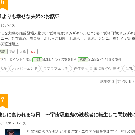
6
誰よりも幸せな夫婦のお話♡
日部アイス
お話 登場人物 夫：坂崎晴彦(サカザキハルヒコ) 妻：坂崎日和(サカザキヒヨリ) 旧姓:水上(ミズカミ)日和 プレイ：オ
ニー、乳首責め、モロ語、おしっこ我慢→お漏らし、飲尿、クンニ、母乳イキ等 ※無断転載等は禁止 ※性的描写があるため未成年
の閲覧は禁止
恋愛
完結
短編
R18
8,117
3,585
24h.ポイント
170pt
位 / 228,849件
位 / 66,378件
小説
恋愛
恋愛
ハッピーエンド
ラブラブエッチ
創作男女
濁点喘ぎ/♡喘ぎ
母乳
感想数 0
文字数 15,
7
推しに食われる毎日 〜宇宙吸血鬼の独裁者に転生して閨奴隷
桜井ベアトリクス
排水溝に落ちて死んだオタク女・エヴァが目を覚ますと、推しの