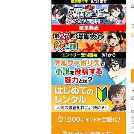
松
こ
な
ていた
ただけれ