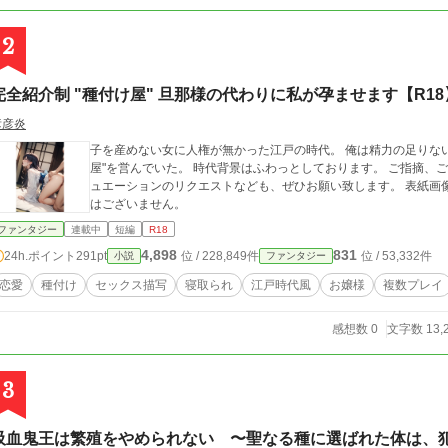
かTTって呼ぶと思いますが、みなさんもお好きな略称でどうぞ♪ ※規定の年齢に達していない方の閲覧を固く禁じ
ます。 ※物語の特性上、避妊を行わない性描写が含まれておりま
2
ているわけではございません。必ず双方合意の上でお楽しみくだ
完全紹介制 "種付け屋" 旦那様の代わりに私が孕ませます【R18
彦彦炎
子を産めない女に人権が無かった江戸の時代。 俺は精力の足りな
屋"を営んでいた。 時代背景はふわっとしております。 ご指摘、ご感想を頂けるとめちゃくちゃ嬉しいです。 シチ
ュエーションのリクエストなども、ぜひお願い致します。 表紙画像はAIを使用しております。 自分で描いたもので
はございません。
ファンタジー
連載中
短編
R18
4,898
831
24h.ポイント
291pt
位 / 228,849件
位 / 53,332件
小説
ファンタジー
恋愛
種付け
セックス描写
寝取られ
江戸時代風
お嬢様
複数プレイ
感想数 0
文字数 13,
3
吸血鬼王は繁殖をやめられない 〜聖なる種に選ばれた体は、