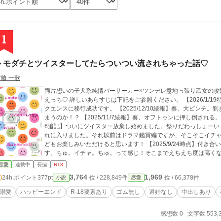
1
トモダチとツイスターしてたらついつい流されちゃった話♡
片喰 一歌
両片想いの子犬系純情バーサーカー×ツンデレ意地っ張り乙女の攻
えっち♡ 詳しいあらすじは下記をご参照ください。 【2026/1/19特報】1発目。 【2026/1/1特報】ドッキングシー
クエンスに移行成功です。 【2025/12/10続報】奏、大ピンチ
まうのか！？ 【2025/11/7続報】奏、オフトゥンに押し倒される。わ
6追記】ついにツイスター放棄し始めました。祭りだわっしょーい！ 【
れに入りました。それ以前はドラマ鑑賞編ですが、そこそこイチ
どもお楽しみいただけると思います！ 【2025/9/24時点】付
す。ちゅ。イチャ。ちゅ。って感じ！そこまでえちえち度は高く
は本編にて！！ 読んで字の如くですが、あらすじいっきまーす！ 奏（カナデ）にはひそかに想いを寄せている人が
恋愛
連載中
長編
R18
いた。男友達の1人、響（ヒビキ）だ。偶然同じ連続ドラマに凝っ
3,764
1,969
24h.ポイント
377pt
位 / 228,849件
位 / 66,378件
小説
恋愛
に。鑑賞会は大盛り上がり。しかし、休憩がてら響が引っ張り出
しい雰囲気になり……？ ※せっかちな方向きではありません！え
溺愛
ハッピーエンド
R-18要素あり
ゴム無し
避妊なし
中出しあり
れまでなんかしおりとか挟んで様子見しといてください！その代わ
けるべく癖つよ対話型AIアシスタント・Sagittariusが暴走も
感想数 0
文字数 553,
さい。 タイトルめっちゃ長いからTTTNとかって略称にしようと