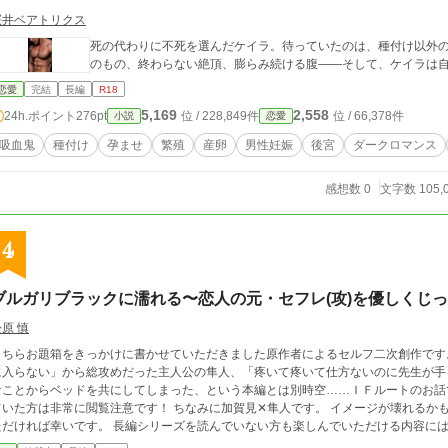
桜井ベアトリクス
死の代わりに不死を選んだケイラ。待っていたのは、種付け以外
のもの、終わらない絶頂、膨らみ続ける腹――そして、ケイラは
恋愛
完結
長編
R18
5,169
2,558
24h.ポイント
276pt
位 / 228,849件
位 / 66,378件
小説
恋愛
吸血鬼
種付け
孕ませ
繁殖
産卵
男性妊娠
後宮
ダークロマンス
感想数 0
文字数 105,
4
ブルガリブラックに濡れる〜恋人の元・セフレ(攻)を優しくじ
原 慎
ちらお題箱をきっかけに書かせていただきました原作者によるセルフ二次創作です。 長編シリーズ「君しかいらないのに君だ
に入らない」から総攻めだった主人公の隼人、「疼いて疼いて仕方ないのに先生が手
ことからベッドを共にしてしまった、という本編とは別時空……ＩＦルートのお話です。 なので長編シリーズを楽しん
方は非常に閲覧注意です！ ちなみに加賀見✕隼人です。 イメージが壊れるかも、攻めの受け堕ちは無理、という方は避けてい
ば幸いです。 長編シリーズを読んでいない方も楽しんでいただける内容にはなっていますので、惹かれるものがあったらお
楽しみ頂ければ嬉しいです。 普段よりも性描写多めです。