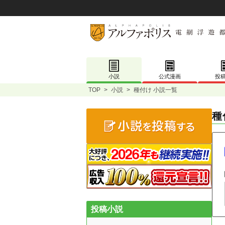
小説
公式漫画
投
TOP
>
小説
>
種付け 小説一覧
種
投稿小説