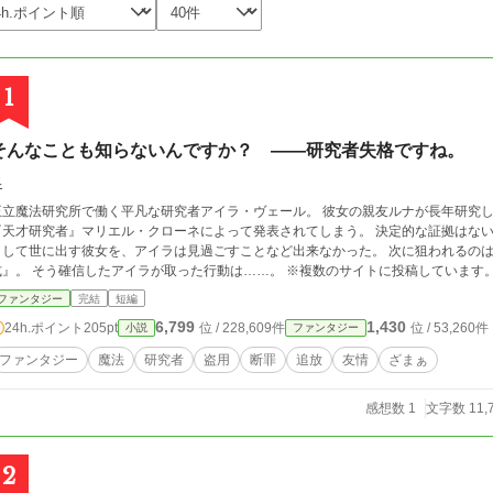
1
そんなことも知らないんですか？ ――研究者失格ですね。
柊
王立魔法研究所で働く平凡な研究者アイラ・ヴェール。 彼女の親友ルナが長年研究
『天才研究者』マリエル・クローネによって発表されてしまう。 決定的な証拠はな
として世に出す彼女を、アイラは見過ごすことなど出来なかった。 次に狙われるの
式』。 そう確信したアイラが取った行動は……。 ※複数のサイトに投稿しています
ファンタジー
完結
短編
6,799
1,430
24h.ポイント
205pt
位 / 228,609件
位 / 53,260件
小説
ファンタジー
ファンタジー
魔法
研究者
盗用
断罪
追放
友情
ざまぁ
感想数 1
文字数 11,
2