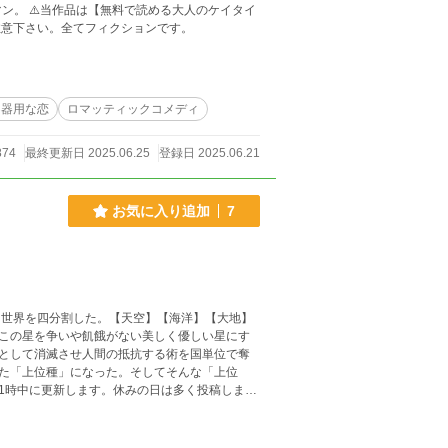
ン。 ⚠️当作品は【無料で読める大人のケイタイ
注意下さい。全てフィクションです。
不器用な恋
ロマッティックコメディ
874
最終更新日 2025.06.25
登録日 2025.06.21
お気に入り追加
7
は世界を四分割した。【天空】【海洋】【大地】
この星を争いや飢餓がない美しく優しい星にす
として消滅させ人間の抵抗する術を国単位で奪
た「上位種」になった。そしてそんな「上位