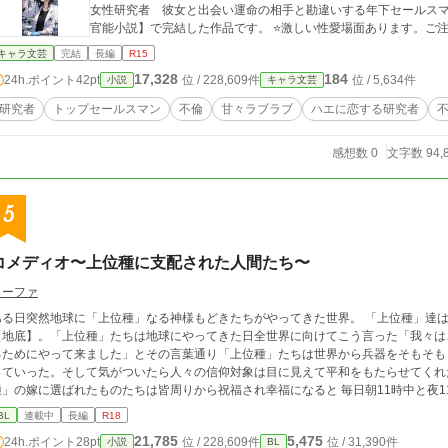
女性研究者 彼女と出会い運命の相手と勘違いする年下セールスマ
官能小説】で完結した作品です。 ⭐️激しい性愛場面あります。ご
キャラ文芸
完結
長編
R15
17,328
184
24h.ポイント
42pt
位 / 228,609件
位 / 5,634件
小説
キャラ文芸
研究者
トップセールスマン
不倫
甘々ラブラブ
ハエに恋する研究者
感想数 0
文字数 94,
5
コメディオ〜上位種に支配された人間たち〜
リーファ
ある日突然地球に「上位種」なる神様もどきたちがやってきた世界。 「上位種」達
【地底】。「上位種」たちは地球にやってきた日全世界に向けてこう言った「我々は
るためにやって来ました」とその言葉通り「上位種」たちは世界から兵器をそもそも
っていった。そして気がついたら人々の信仰対象は目に見えて平和をもたらせてくれ
」の嫁に選ばれたものたちは皆周りから祝福され幸福になると 毎日朝11時中と夜11時中に更新します。休みの日は多く投稿しま
す。 投稿再開いたしました。
BL
連載中
長編
R18
21,785
5,475
24h.ポイント
28pt
位 / 228,609件
位 / 31,390件
小説
BL