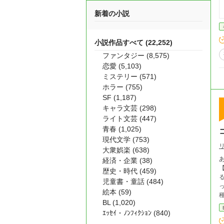
新着の小説
小説作品すべて (22,252)
ファンタジー (8,575)
恋愛 (5,103)
ミステリー (571)
ホラー (755)
SF (1,187)
キャラ文芸 (298)
ライト文芸 (447)
青春 (1,025)
現代文学 (753)
大衆娯楽 (638)
経済・企業 (38)
歴史・時代 (459)
児童書・童話 (484)
絵本 (59)
種
BL (1,020)
ｴｯｾｲ・ﾉﾝﾌｨｸｼｮﾝ (840)