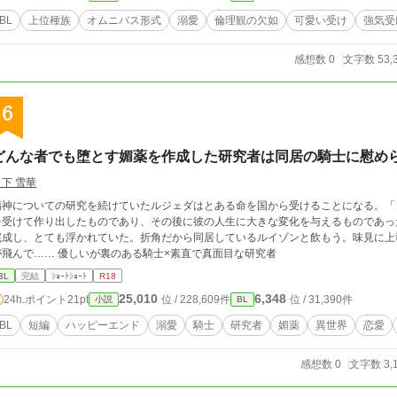
BL
上位種族
オムニバス形式
溺愛
倫理観の欠如
可愛い受け
強気受
感想数 0
文字数 53,
6
どんな者でも堕とす媚薬を作成した研究者は同居の騎士に慰め
月下 雪華
精神についての研究を続けていたルジェダはとある命を国から受けることになる。「
を受けて作り出したものであり、その後に彼の人生に大きな変化を与えるものであっ
完成し、とても浮かれていた。折角だから同居しているルイゾンと飲もう。味見に上
が飛んで…… 優しいが裏のある騎士×素直で真面目な研究者
BL
完結
ｼｮｰﾄｼｮｰﾄ
R18
25,010
6,348
24h.ポイント
21pt
位 / 228,609件
位 / 31,390件
小説
BL
BL
短編
ハッピーエンド
溺愛
騎士
研究者
媚薬
異世界
恋愛
感想数 0
文字数 3,