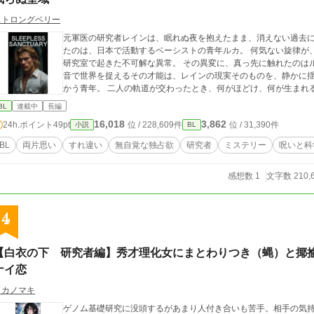
ストロングベリー
元軍医の研究者レインは、眠れぬ夜を抱えたまま、消えない過去に静かに削られ
たのは、日本で活動するベーシストの青年ルカ。 何気ない旋律が、閉
研究室で起きた不可解な異常。 その異変に、真っ先に触れたのはルカだった。 ——彼は、た
音で世界を捉えるその才能は、レインの現実そのものを、静かに揺るがしていく。 過去に
かう青年。 二人の軌道が交わったとき、何がほどけ、何が生まれ
BL
連載中
長編
16,018
3,862
24h.ポイント
49pt
位 / 228,609件
位 / 31,390件
小説
BL
BL
両片思い
すれ違い
無自覚な独占欲
研究者
ミステリー
呪いと科
感想数 1
文字数 210,
4
【白衣の下 研究者編】秀才理化女にまとわりつき（蝿）と揶
ナイ恋
タカノマキ
ゲノム基礎研究に没頭するがあまり人付き合いも苦手。相手の気