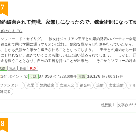
7
婚約破棄されて無職、家無しになったので、錬金術師になって
かざはなよぞら
ソフィー・ド・セイリグ。 彼女はジュリアン王子との婚約発表のパーティー会場
は錬金術で同じ学園に通うマリオンに対し、危険な嫌がらせ行為を行っていたから。
、しかも父親から家から追放されることとなってしまう。 王子との婚約から一転、ソフィーは帰る家もないお金もない、知り合
にも頼れない、生きていくことも難しいほど追い詰められてしまう。 しかし、紆余曲折の末、ソフィーは趣味であった錬金術で
お金を稼ぐこととなり、自分の工房を持つことが出来た。 そこからソフィーの錬金
恋愛
完結
長編
R15
37,056
16,176
24h.ポイント
7pt
位 / 228,609件
位 / 66,317件
小説
恋愛
ファンタジー
恋愛
婚約破棄
女主人公
錬金術
追放
実家追放
ア
研究者
感想数 1
文字数 66,
8