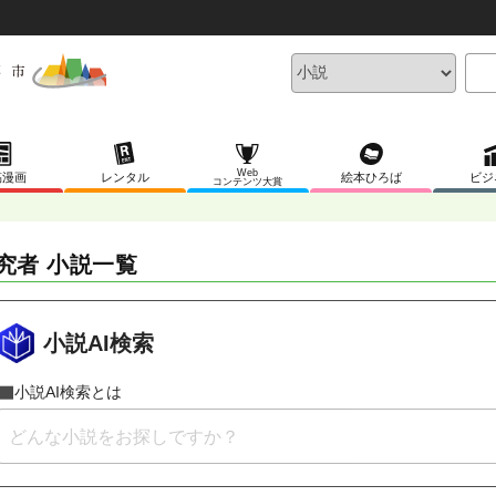
Web
稿漫画
レンタル
絵本ひろば
ビジ
コンテンツ大賞
究者 小説一覧
小説AI検索
小説AI検索とは