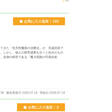
27
件
お気に入り追加
103
してきた「先天性魔痕の治療法」が、完成目前で
い。しかし、他人の研究成果を次々と自分のもの
は、自身の研究である『魔力回路の可視化術
。
738
最終更新日 2026.07.19
登録日 2026.07.19
お気に入り追加
0