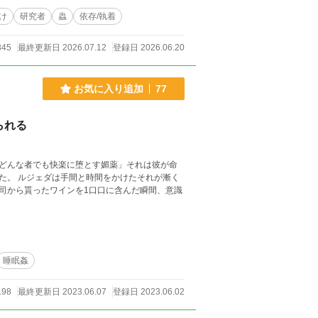
け
研究者
蟲
依存/執着
345
最終更新日 2026.07.12
登録日 2026.06.20
お気に入り追加
77
られる
どんな者でも快楽に堕とす媚薬」それは彼が命
た。 ルジェダは手間と時間をかけたそれが漸く
司から貰ったワインを1口口に含んだ瞬間、意識
睡眠姦
198
最終更新日 2023.06.07
登録日 2023.06.02