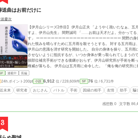
葬送曲はお前だけに
松波慶次
【伊月山シリーズ2作目】 伊月山正夫 「ようやく跪いたなぁ、五月雨ぇ」 五月雨隼人 「危険察知能力が高すぎで
すよ、伊月山先生」 間野誠司 「……お前は天才だよ。分かってる」 榊康則 「怖い。そう、一言で言うと、怖いで
す」 ーーーーーーーーーーーーーーーーーーーーーーー 間野の身体の中で意識が共濁した伊月山は、騙されて殺さ
れた恨みを晴らすために五月雨を殺そうとする。 対する五月雨は、伊月山に今度こそ本当に死んでもらうために、
伊月山の意識を消す研究を開始した。 自分の身体を操り、五月雨に危害を加えようとする伊月山に、間野も自由に
させないように抵抗するが、いつか身体が乗っ取られてしまうのではと不安がよぎる。
損部位補充手術ができる後継がおらず、伊月山研究所が手術を断っていることを知る。
権威が落ちる。 伊月山は五月雨に命令した。 「俺を俺の研究所に行かせろ」 ――意識が共濁した伊月山と間野。
そして伊月山を永遠に消したい五月雨と、五月雨にも自分と同じ苦痛を
SF
連載中
長編
るのは、誰？ ーーーーーーーーーーーーーーーーーーーーーーー 伊月山シリーズ2作目 未読の方はぜひ前作からど
6,912
76
24h.ポイント
200pt
位 / 228,609件
位 / 6,731件
小説
SF
うぞ！ 1作目『天才は勝手すぎる』 1.5作目『俺の周りは馬鹿
近未来
研究者
おじさん
バトル
手術
因縁の相手
友情
助手
騙
感想数 0
文字数 86,
3
眠らぬ聖域