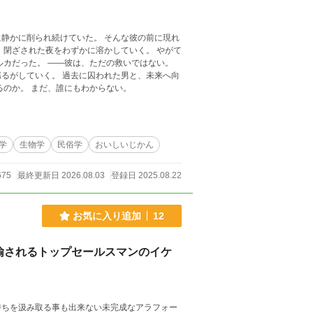
続けていた。 そんな彼の前に現れ
ざされた夜をわずかに溶かしていく。 やがて
だの救いではない。
囚われた男と、未来へ向
るのか。 まだ、誰にもわからない。
学
生物学
民俗学
おいしいじかん
675
最終更新日 2026.08.03
登録日 2025.08.22
お気に入り追加
12
揄されるトップセールスマンのイケ
持ちを汲み取る事も出来ない未完成なアラフォー