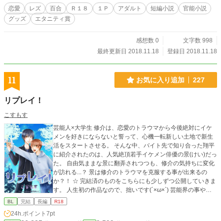
恋愛
レズ
百合
Ｒ１８
１Ｐ
アダルト
短編小説
官能小説
グッズ
エタニティ賞
感想数 0
文字数 998
最終更新日 2018.11.18
登録日 2018.11.18
11
お気に入り追加
227
リプレイ！
こすもす
芸能人×大学生 修介は、恋愛のトラウマから今後絶対にイケ
メンを好きにならないと誓って、心機一転新しい土地で新生
活をスタートさせる。 そんな中、バイト先で知り合った翔平
に紹介されたのは、人気絶頂若手イケメン俳優の景(けい)だっ
た。 自由気ままな景に翻弄されつつも、修介の気持ちに変化
が訪れる...？ 景は修介のトラウマを克服する事が出来るの
か？！ ☆ 完結済のものをこちらにも少しずつ公開していきま
す。 人生初の作品なので、拙いです(´×ω×`) 芸能界の事やそ
の他もろもろ、フィクションです。 主人公が関西弁を使って
BL
完結
長編
R18
いますが、作者は関西人では無いので知識があまりなく、妄
24h.ポイント
7pt
想の中で書いております。その為間違った使い方をしている