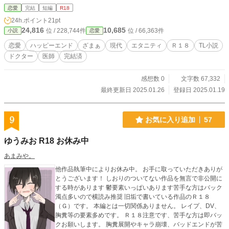
で、過去に受けた心の傷を徐々に忘れはじめていた朱理。
恋愛
完結
短編
R18
だが二人に思いもかけない事件が起きて――。 ※大人ドクタ
24h.ポイント
21pt
ーと真面目事務員の恋愛です🌟 ※Ｒ18シーン有 ※全話投稿予
24,816
10,685
位 / 228,744件
位 / 66,363件
小説
恋愛
約済 ※2018.07.01 にLUNA文庫様より出版していた「眠りの
森のドクターは堅物魔女を恋に堕とす」の改稿版です。 ※現
恋愛
ハッピーエンド
ざまぁ
現代
エタニティ
Ｒ１８
TL小説
在の版権は華藤りえにあります。 💕💕💕神野視点と結婚式を
ドクター
医師
完結済
追加してます💕💕💕 ※イラスト：名残みちる（https://x.com/_
__NAGORI）様 デザイン：まお（https://x.com/MAO03462
6） 様 にお願いいたしました🌟
感想数 0
文字数 67,332
最終更新日 2025.01.26
登録日 2025.01.19
9
お気に入り追加
57
ゆうみお R18 お休み中
あまみや。
他作品執筆中によりお休み中。 お手に取っていただきありが
とうございます！ しおりのついてない作品を無言で非公開に
する時があります 鬱要素いっぱいあります苦手な方はバック
濁点多いので横読み推奨 旧垢で書いている作品のＲ１８
（Ｇ）です。 本編とは一切関係ありません。 レイプ、DV、
胸糞等の要素多めです。 Ｒ１８注意です、苦手な方は即バッ
クお願いします。 胸糞展開やキャラ崩壊、バッドエンドが苦