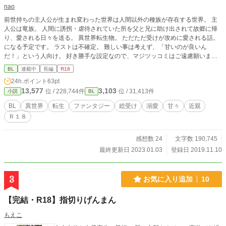
nao
前世持ちの主人公が生まれ変わった世界は人間以外の種族が存在する世界。 主
人公は竜族。 人間に誘拐・虐待されていた所を父と兄に助け出されて故郷に帰
り、愛される日々を送る。 異世界転生物。 ただただ受けが攻めに愛される話。
になる予定です。 ラストは不確定。 難しい事は考えず、「甘いのが良いん
だ！」という人向け。 好き勝手な設定なので、マジツッコミはご遠慮願いま
す。 ※１８歳未満の方はご遠慮願います。 －特に注記等せずに、度々主人公以
BL
連載中
長編
R18
外の目線に切り替わりますので、お気をつけくださいませ。－
24h.ポイント
63pt
13,577
3,103
位 / 228,744件
位 / 31,413件
小説
BL
BL
異世界
転生
ファンタジー
総受け
溺愛
甘々
近親
Ｒ１８
感想数 24
文字数 190,745
最終更新日 2023.01.03
登録日 2019.11.10
3
お気に入り追加
10
【完結・R18】指切りげんまん
もえこ