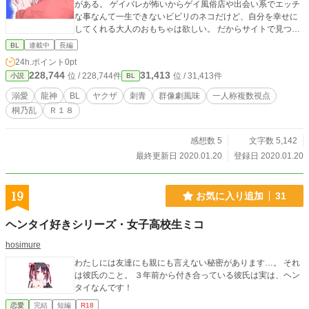
がある。 ゲイバレが怖いからゲイ風俗店や出会い系でエッチ
な事なんて一生できないビビリのネコだけど、自分を幸せに
してくれる大人のおもちゃは欲しい。 だからサイトで見つけ
た東北一の繁華街にある「淫魔の森」に勇気を出していく事
BL
連載中
長編
にした。 お店の中はまさに異空間。雰囲気に飲まれ、どれを
24h.ポイント
0pt
選んでいいか迷っていると、お客さんが声をかけてきた！
228,744
31,413
位 / 228,744件
位 / 31,413件
小説
BL
その男性は僕が自慰のオカズにもしちゃう某海外アクション
俳優そっくりな人で、ドストライクなイケメン！ あれよあれ
溺愛
龍神
BL
ヤクザ
刺青
群像劇風味
一人称複数視点
よと言う間に、何故かラブホに二人で行っちゃう事に。 ぼ、
桐乃乱
Ｒ１８
僕どうなっちゃうのー！？ 暗い過去を持ってるようでも、エ
ロい田舎の主人公が、あれよという間にスパダリヤクザの兄
さんに囲われる？ お話です。 無断転載、複製、アップロー
感想数 5
文字数 5,142
ドを禁止いたします。 ©︎桐乃乱2019 【関連作同人誌】 Kindl
最終更新日 2020.01.20
登録日 2020.01.20
e270万ページ突破のシリーズ！！ 僕と龍神と仲間たち（えぐ
れた版改名タイトル）①②③ 板前見習いネコ太の恋 足の甲に
野獣のキス①②③ 黒騎士団長の猟犬①② 青龍神の花嫁 探偵
19
お気に入り追加
31
屋の恋女房①② 一番街のスターダスト
ヘンタイ好きシリーズ・女子高校生ミコ
hosimure
わたしには友達にも親にも言えない秘密があります…。 それ
は彼氏のこと。 ３年前から付き合っている彼氏は実は、ヘン
タイなんです！
恋愛
完結
短編
R18