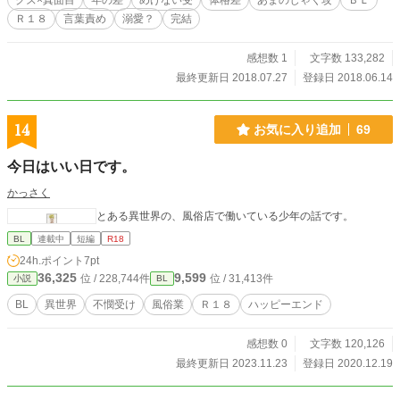
クズ×真面目
年の差
めげない受
体格差
あまのじゃく攻
ＢＬ
Ｒ１８
言葉責め
溺愛？
完結
感想数 1
文字数 133,282
最終更新日 2018.07.27
登録日 2018.06.14
14
お気に入り追加
69
今日はいい日です。
かっさく
とある異世界の、風俗店で働いている少年の話です。
BL
連載中
短編
R18
24h.ポイント
7pt
36,325
9,599
位 / 228,744件
位 / 31,413件
小説
BL
BL
異世界
不憫受け
風俗業
Ｒ１８
ハッピーエンド
感想数 0
文字数 120,126
最終更新日 2023.11.23
登録日 2020.12.19