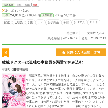
大衆娯楽
完結
短編
R18
24h.ポイント
21pt
24,816
567
位 / 228,744件
位 / 6,071件
小説
大衆娯楽
家族
幼馴染
学園
ＪＫ
女子高生
教師
シリアス
Ｒ１８
感想数 0
文字数 7,204
最終更新日 2019.02.19
登録日 2019.02.19
8
お気に入り追加
276
敏腕ドクターは孤独な事務員を溺愛で包み込む
華藤りえ
書籍情報
塚森病院の事務員をする朱理は、心ない噂で心に傷を負っ
て以来、メガネとマスクで顔を隠し、人目を避けるようにし
て一人、カルテ庫で書類整理をして過ごしていた。 ところ
がそんなある日、カルテ庫での昼寝を日課としていることか
ら“眠り姫”と名付けた外科医・神野に眼鏡とマスクを奪われ、
強引にキスをされてしまう。 それからも神野は頻繁にカル
テ庫に来ては朱理とお茶をしたり、仕事のアドバイスをして
くれたりと関わりを深めだす……。 神野に惹かれること