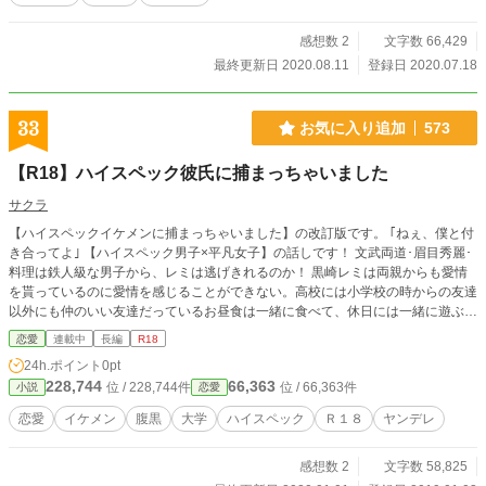
感想数 2
文字数 66,429
最終更新日 2020.08.11
登録日 2020.07.18
33
お気に入り追加
573
【R18】ハイスペック彼氏に捕まっちゃいました
サクラ
【ハイスペックイケメンに捕まっちゃいました】の改訂版です。 ｢ねぇ、僕と付
き合ってよ｣ 【ハイスペック男子×平凡女子】の話しです！ 文武両道･眉目秀麗･
料理は鉄人級な男子から、レミは逃げきれるのか！ 黒崎レミは両親からも愛情
を貰っているのに愛情を感じることができない。高校には小学校の時からの友達
以外にも仲のいい友達だっているお昼食は一緒に食べて、休日には一緒に遊ぶ。
なのに、なんでか心は満たされなくて寂しくて悲しい。 そんな、レミに転機が
恋愛
連載中
長編
R18
現れたのは大学に進学してからだった。 文才はありません。誤字脱字もあると
24h.ポイント
0pt
思います。批判のコメントは受け付けません、それでも良いという方は温かい目
228,744
66,363
位 / 228,744件
位 / 66,363件
小説
恋愛
で読んでください。 無断転載は禁止しています。
恋愛
イケメン
腹黒
大学
ハイスペック
Ｒ１８
ヤンデレ
感想数 2
文字数 58,825