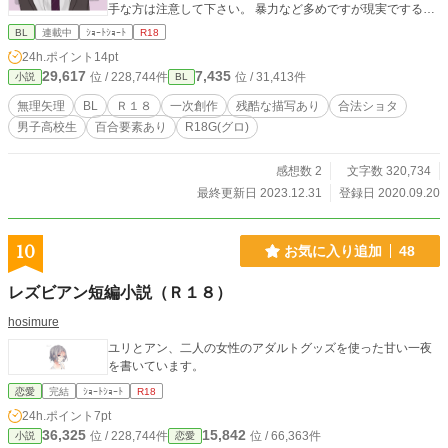
手な方は注意して下さい。 暴力など多めですが現実でするの
は犯罪です 万が一の責任は取れません
BL
連載中
ｼｮｰﾄｼｮｰﾄ
R18
24h.ポイント
14pt
29,617
7,435
位 / 228,744件
位 / 31,413件
小説
BL
無理矢理
BL
Ｒ１８
一次創作
残酷な描写あり
合法ショタ
男子高校生
百合要素あり
R18G(グロ)
感想数 2
文字数 320,734
最終更新日 2023.12.31
登録日 2020.09.20
10
お気に入り追加
48
レズビアン短編小説（Ｒ１８）
hosimure
ユリとアン、二人の女性のアダルトグッズを使った甘い一夜
を書いています。
恋愛
完結
ｼｮｰﾄｼｮｰﾄ
R18
24h.ポイント
7pt
36,325
15,842
位 / 228,744件
位 / 66,363件
小説
恋愛