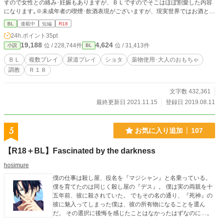
すので女性との絡み･妊娠もありますが、ＢＬですのでそこはほぼ割愛した内容
になります｡※未成年者の喫煙･飲酒表現がございますが、現実世界ではお酒とタ
バコは二十歳になってから！でお願いします。なお、架空の大人のｵﾓﾁｬも使いま
BL
連載中
短編
R18
すが、このお話はあくまでも【フィクション】ですのでご理解とご注意お願いし
24h.ポイント
35pt
ます。 こちらは不定期更新になる予定です。お楽しみいただけると幸いでござ
19,188
4,624
位 / 228,744件
位 / 31,413件
小説
BL
います。
ＢＬ
複数プレイ
尿道プレイ
ショタ
薬物使用･大人のおもちゃ
調教
Ｒ１８
文字数 432,361
最終更新日 2021.11.15
登録日 2019.08.11
5
お気に入り追加
107
【R18＋BL】Fascinated by the darkness
hosimure
僕の仕事は殺し屋、役名を『マジシャン』と名乗っている。
僕を育てたのは同じく殺し屋の『デス』。 僕は実の両親を十
五年前、彼に殺されていた。 でもその名の通り、『死神』の
彼に魅入ってしまった僕は、彼の所有物になることを選ん
だ。 その選択に後悔を感じたことはなかったはずなのに…。