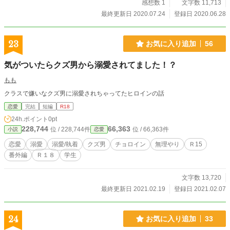
感想数 1
文字数 11,713
最終更新日 2020.07.24
登録日 2020.06.28
23
お気に入り追加
56
気がついたらクズ男から溺愛されてました！？
もも
クラスで嫌いなクズ男に溺愛されちゃってたヒロインの話
恋愛
完結
短編
R18
24h.ポイント
0pt
228,744
66,363
位 / 228,744件
位 / 66,363件
小説
恋愛
恋愛
溺愛
溺愛/執着
クズ男
チョロイン
無理やり
Ｒ15
番外編
Ｒ１８
学生
文字数 13,720
最終更新日 2021.02.19
登録日 2021.02.07
24
お気に入り追加
33