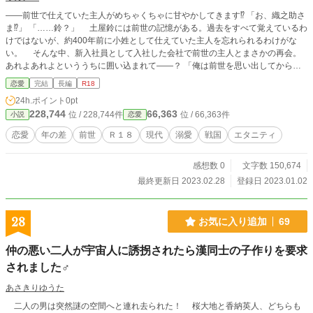
――前世で仕えていた主人がめちゃくちゃに甘やかしてきます⁉︎ 「お、織之助さ
ま⁉︎」 「……鈴？」 土屋鈴には前世の記憶がある。過去をすべて覚えているわ
けではないが、約400年前に小姓として仕えていた主人を忘れられるわけがな
い。 そんな中、新入社員として入社した会社で前世の主人とまさかの再会。
あれよあれよといううちに囲い込まれて――？ 「俺は前世を思い出してから、
お前のことを考えなかった日はない」 前世からは考えられないくらい甘い囁
恋愛
完結
長編
R18
きに鈴は―― ※この作品はフィクションです。実際の歴史等とは異なる部分が
24h.ポイント
0pt
多々あります。（時代考証ガバガバですので、ファンタジーとしてお読みくださ
228,744
66,363
位 / 228,744件
位 / 66,363件
小説
恋愛
い） ※R18作品ですので、お読みの際はご注意ください。 ※流血表現がありま
す。
恋愛
年の差
前世
Ｒ１８
現代
溺愛
戦国
エタニティ
感想数 0
文字数 150,674
最終更新日 2023.02.28
登録日 2023.01.02
28
お気に入り追加
69
仲の悪い二人が宇宙人に誘拐されたら漢同士の子作りを要求
されました♂
あさきりゆうた
二人の男は突然謎の空間へと連れ去られた！ 桜大地と香納英人、どちらも