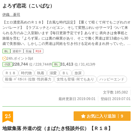
よろず恋花（こいばな）
伊織 蒼司
【エロ濃度高めのＲ１８】【古風な時代設定】【重くて暗くて何でもござれのオ
ンパレード】 【ラブエッチとハピエン、そして変態ぷれいがテーマ】ついて来
られる方のみご入室願います【毎日更新予定です】あらすじ:表向きは食事処と
旅籠を営む『よろず屋』には裏の稼業があり、そこで働く男達は皆13歳から30
歳で美形揃い。しかしこの男達は同姓を引き付ける定めを産まれ持っていた。そ
んな男達の運命に翻弄される恋愛模様のお話です。
BL
連載中
長編
R18
24h.ポイント
0pt
228,744
31,413
位 / 228,744件
位 / 31,413件
小説
BL
Ｒ１８
時代物
執着
溺愛
ＢＬ
放尿
殺傷･ﾊﾞｲｵﾚﾝｽ･拉致･性的暴力
女性も登場･何でもあり
ハッピーエンド
文字数 185,082
最終更新日 2019.09.01
登録日 2019.07.01
25
お気に入り追加
9
地獄集落 外道の掟（まばたき怪談外伝）【Ｒ１８】