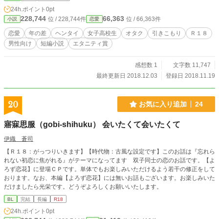
24h.ポイント
0pt
228,744
66,363
位 / 228,744件
位 / 66,363件
小説
恋愛
恋愛
年の差
ヘンタイ
女子高校生
オタク
引きこもり
Ｒ１８
男性向け
短編小説
エタニティ賞
感想数 1
文字数 11,747
最終更新日 2018.12.03
登録日 2018.11.19
20
お気に入り追加
24
寤寐思服（gobi-shihuku） 会いたくて会いたくて
伊織 蒼司
【Ｒ１８：がっつりいきます】【時代物：古風な設定です】このお話は『忘れら
れない初恋に焦がれる』がテーマになってます 双子同士の恋のお話です。【よ
ろず恋花】に登場ＣＰです。単体でもお楽しみいただけるよう若干の修正をして
おります。なお、本編【よろず恋花】には無いお話もございます。お楽しみいた
だけましたら光栄です。どうぞよろしくお願いいたします。
BL
完結
長編
R18
24h.ポイント
0pt