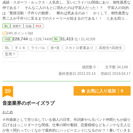
成績・スポーツ・ルックス・人気良し、互いにライバル関係にあり、相性最悪な
仲である！ そんな二人のもとに現れたのは宇宙人だった！？ 宇宙人の目的
は「繁殖活動・子作りの観察」 断れば死あるのみ！ かくして、相性最悪な
男二人が子作りに至るまでのストーリーが始まるのである！！ とある四コマ
漫画であったネタを小説にしたくなりました。 ＣＶのイメージですが 桜大
BL
連載中
短編
R18
地：高橋広● 香納英人：石●彰 ナレーション：かぐ●様の人 この作品は筆者
24h.ポイント
0pt
好みのおかずにしあげており、変態性と勢いが高めです。 20.07.27 申し訳な
228,744
31,413
位 / 228,744件
位 / 31,413件
小説
BL
い、超久々に新作投稿しました。 20.07.28 午前10時頃にエロいの投稿します。
21.03.15 タイトル変更しました。 0:00ちょうどに新作を投稿します。 男
BL
Ｒ１８
ライバル
攻×攻
スカトロ要素あり
高校生×高校生
の子が女の子の下着になってしまう展開をBLにもってきたらどうなるかやりた
監禁？
くなりました。 スカ要素こみなので注意です。 そして、いつ頃二人には子
作りしてもらおうか、どっちの方に孕んでもらおうかなと考え中です。 23.08.0
5 もはや、読者に愛想をつかされているだろう時期に更新。わんこの挿絵をつ
感想数 0
文字数 34,148
けただけです。 最近お絵描きにはまっているので、もしかしたらこの作品あ
最終更新日 2021.03.14
登録日 2019.04.17
るいは他作品でも私の挿絵をつけるために更新するかも？
29
お気に入り追加
9
音楽業界のボーイズラブ
おとめ
※作曲家として売り出している個人の日常。作詞家やら元バンド仲間たちが繰り
広げるほっこりダークな関係。仕事の闇や奮闘、恋愛模様などをノンケな主人公
が色々関わっていくなかで最終的にハッピーエンドになるのか？！書いていきま