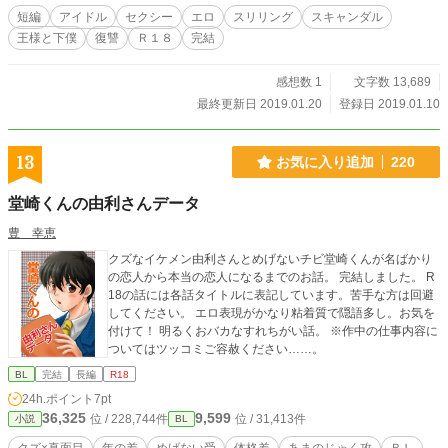
短編
アイドル
セクシー
エロ
スリリング
スキャンダル
王様と下僕
復讐
Ｒ１８
完結
感想数 1
文字数 13,689
最終更新日 2019.01.20
登録日 2019.01.10
13
お気に入り追加
220
堂崎くんの由利さんデータ
豊 幸恵
クズなイケメン由利さんとめげないチビ堂崎くんが名ばかり
の恋人から本当の恋人になるまでのお話。 完結しました。 R
18の話には各話タイトルに表記しています。苦手な方は回避
してください。 エロ表現がかなり粘着質で隠語多し。お気を
付けて！ 明るくおバカなすれちがい話。 ※作中の仕事内容に
ついてはツッコミご容赦ください……。
BL
完結
長編
R18
24h.ポイント
7pt
36,325
9,599
位 / 228,744件
位 / 31,413件
小説
BL