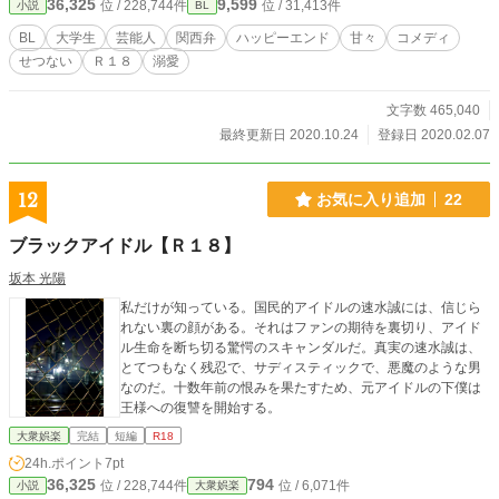
36,325
9,599
位 / 228,744件
位 / 31,413件
小説
BL
可能性が大です。 それでも大丈夫、という方だけお読みくだ
さいませ。苦情は受付けられません〜(*^^*)💦 コメディ要素
BL
大学生
芸能人
関西弁
ハッピーエンド
甘々
コメディ
強めです。少しでも楽しんで頂ければ幸いです。 表紙:葉月め
せつない
Ｒ１８
溺愛
いこ様 挿絵:氷月詩乃様
文字数 465,040
最終更新日 2020.10.24
登録日 2020.02.07
12
お気に入り追加
22
ブラックアイドル【Ｒ１８】
坂本 光陽
私だけが知っている。国民的アイドルの速水誠には、信じら
れない裏の顔がある。それはファンの期待を裏切り、アイド
ル生命を断ち切る驚愕のスキャンダルだ。真実の速水誠は、
とてつもなく残忍で、サディスティックで、悪魔のような男
なのだ。十数年前の恨みを果たすため、元アイドルの下僕は
王様への復讐を開始する。
大衆娯楽
完結
短編
R18
24h.ポイント
7pt
36,325
794
位 / 228,744件
位 / 6,071件
小説
大衆娯楽