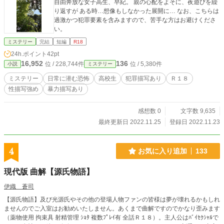
自由奔放な女子高生、早紀。 親の心配をよそに、夜遊びを繰
り返すが ある時…想像もしなかった展開に… なお、こちらは
過激かつ犯罪要素を含みますので、苦手な方はお避けくださ
い。
ミステリー
完結
短編
R18
24h.ポイント
42pt
16,952
136
位 / 228,744件
位 / 5,380件
小説
ミステリー
ミステリー
日常に潜む恐怖
高校生
犯罪描写あり
Ｒ１８
性描写強め
暴力描写あり
感想数 0
文字数 9,635
最終更新日 2022.11.25
登録日 2022.11.23
4
お気に入り追加
133
現代版 曲解【源氏物語】
伊織 蒼司
【源氏物語】及び光源氏やその他の登場人物ファンの皆様は夢が壊れるかもしれ
ませんのでご入室はお勧めいたしません。あくまで曲解ですのでかなり歪みます
（薬物使用 拘束具 射精管理 ｼｮﾀ 複数ﾌﾟﾚｲ有 全話Ｒ１８）。主人公はﾊﾞｲｾｸｼｬﾙで