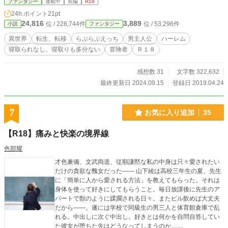
ファンタジー
連載中
長編
R18
て初期設定になってるのに気付かずに異世界転移してしまった為、いずれ最強の
24h.ポイント
21pt
冒険者になる主人公の話。 異世界テンプレを知らない主人公なのでチートス
24,816
3,889
位 / 228,744件
位 / 53,296件
小説
ファンタジー
キルに気付くのに時間がかかります。 なるべく早めにハーレム要員が加入出
来るように頑張る所存。 ノクターンで書き始めたのをこちらでも並行する事
異世界
転生、転移
らぶらぶえっち
男主人公
ハーレム
になりました。よろしくお願いします。
寝取られなし、寝取りも多分ない
冒険者
Ｒ１８
感想数 31
文字数 322,632
最終更新日 2024.09.15
登録日 2019.04.24
7
お気に入り追加
35
【R18】痛みと快楽の境界線
色部耀
才色兼備、文武両道、従順謙黙な私の中身は只々愛されたい
だけの貪欲な醜女だった―― 山下綾は高校三年生の夏、先生
に「簡単に人から愛される方法」を教えてもらった。それは
身体を使って好きにしてもらうこと。毎日放課後に先生のア
パートで獣のように蹂躙される日々。またピル飲めば大丈夫
だから――。遂には学校で同級生の男三人と体育館倉庫で乱
れる。中出しに次ぐ中出し。好きとは何かを自問自答してい
た彼女が堕ちた先はどうなってしまうのか……