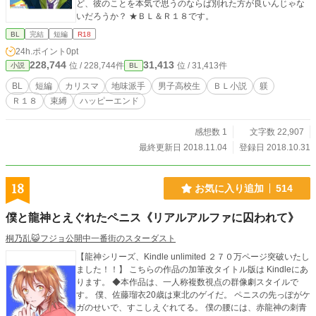
ど、彼のことを本気で思うのならば別れた方が良いんじゃな
いだろうか？ ★ＢＬ＆Ｒ１８です。
BL
完結
短編
R18
24h.ポイント
0pt
228,744
31,413
位 / 228,744件
位 / 31,413件
小説
BL
BL
短編
カリスマ
地味派手
男子高校生
ＢＬ小説
躾
Ｒ１８
束縛
ハッピーエンド
感想数 1
文字数 22,907
最終更新日 2018.11.04
登録日 2018.10.31
18
お気に入り追加
514
僕と龍神とえぐれたペニス《リアルアルファに囚われて》
桐乃乱😺フジョ公開中一番街のスターダスト
【龍神シリーズ、Kindle unlimited ２７０万ページ突破いたし
ました！！】 こちらの作品の加筆改タイトル版は Kindleにあ
ります。 ◆本作品は、一人称複数視点の群像劇スタイルで
す。 僕、佐藤瑠衣20歳は東北のゲイだ。 ペニスの先っぽがケ
ガのせいで、すこしえぐれてる。 僕の腰には、赤龍神の刺青