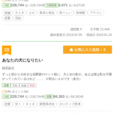
24h.ポイント
0pt
228,744
6,071
位 / 228,744件
位 / 6,071件
小説
大衆娯楽
短編
Ｒ１８
エロ
童貞と処女
初々しい
初体験
ブラコン
恋愛
完結
感想数 0
文字数 12,448
最終更新日 2019.02.09
登録日 2019.01.20
22
お気に入り追加
8
あなたの犬になりたい
ゆずみそ
ずっと前から大好きな伯爵家のケント様に、犬と女の影が。会えば彼は私を可愛
がってくれているけれど……。 ※明るいエロです（多分）
恋愛
完結
短編
R18
24h.ポイント
0pt
228,744
66,363
位 / 228,744件
位 / 66,363件
小説
恋愛
恋愛
甘々
Ｒ１８
変態系侍女
ポジティブ思考