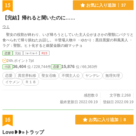
15
お気に入り追加
37
【完結】帰れると聞いたのに……
ウミ
聖女の役割が終わり、いざ帰ろうとしていた主人公がまさかの聖獣にパクリと
食べられて帰り損ねたお話し。 ※登場人物※ ・ゆかり：黒目黒髪の和風美人 ・
ラグ：聖獣。ヒト化すると銀髪金眼の細マッチョ
恋愛
完結
ｼｮｰﾄｼｮｰﾄ
R15
24h.ポイント
7pt
36,404
15,876
位 / 228,744件
位 / 66,363件
小説
恋愛
恋愛
異世界転移
聖女召喚
不憫主人公
ヤンデレ
無理矢理
イケメン
Ｒ１８
感想数 0
文字数 2,268
最終更新日 2022.09.19
登録日 2022.09.19
16
お気に入り追加
8
Love❥❥»トラップ