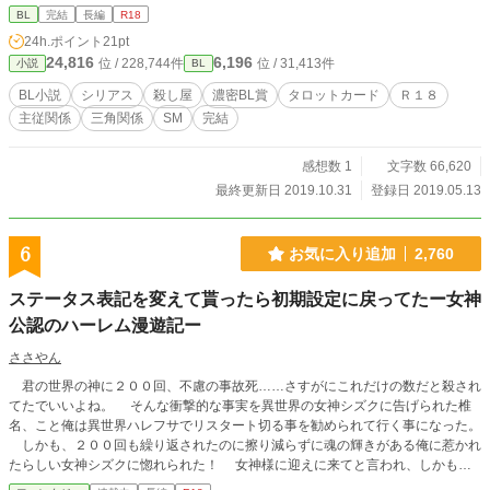
BL
完結
長編
R18
24h.ポイント
21pt
24,816
6,196
位 / 228,744件
位 / 31,413件
小説
BL
BL小説
シリアス
殺し屋
濃密BL賞
タロットカード
Ｒ１８
主従関係
三角関係
SM
完結
感想数 1
文字数 66,620
最終更新日 2019.10.31
登録日 2019.05.13
6
お気に入り追加
2,760
ステータス表記を変えて貰ったら初期設定に戻ってたー女神
公認のハーレム漫遊記ー
ささやん
君の世界の神に２００回、不慮の事故死……さすがにこれだけの数だと殺され
てたでいいよね。 そんな衝撃的な事実を異世界の女神シズクに告げられた椎
名、こと俺は異世界ハレフサでリスタート切る事を勧められて行く事になった。
しかも、２００回も繰り返されたのに擦り減らずに魂の輝きがある俺に惹かれ
たらしい女神シズクに惚れられた！ 女神様に迎えに来てと言われ、しかも、
ハーレムも黙認すると……やってやるぅ！ これはステータスの仕様を変更し