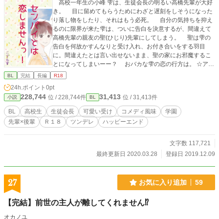
高校一年生の小峰 雫は、生徒会長の明るい高橋先輩が大好
き。 目に留めてもらうためにわざと遅刻をしそうになった
り落し物をしたり、それはもう必死。 自分の気持ちを抑え
るのに限界が来た雫は、ついに告白を決意するが、間違えて
高橋先輩の親友の聖(ひじり)先輩にしてしまう。 聖は雫の
告白を何故かすんなりと受け入れ、お付き合いをする羽目
に。間違えたとは言い出せないまま、聖の家にお邪魔するこ
とになってしまいーー？ おバカな雫の恋の行方は。 ☆アル
ファさんは初心者ですがよろしくお願いします(*´∀｀)フジョ
BL
完結
長編
R18
ッシーでも更新しています。 ☆コメディ要素あり。拙い文章
24h.ポイント
0pt
ですが、読者様に楽しんで頂きたいと思いながら書いていま
228,744
31,413
位 / 228,744件
位 / 31,413件
小説
BL
す。暖かい目で見てくださると嬉しいです♡ ☆今更自作の表
紙が恥ずかしくなってしまったのでちょっと変えましたw
BL
高校生
生徒会長
可愛い受け
コメディ風味
学園
先輩×後輩
Ｒ１８
ツンデレ
ハッピーエンド
文字数 117,721
最終更新日 2020.03.28
登録日 2019.12.09
27
お気に入り追加
59
【完結】前世の主人が離してくれません⁉︎
オカノユ