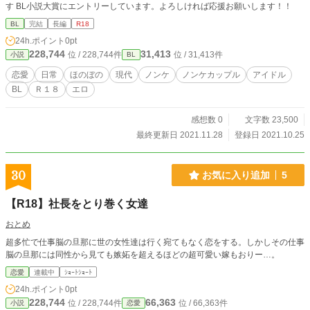
す BL小説大賞にエントリーしています。よろしければ応援お願いします！！
BL
完結
長編
R18
24h.ポイント
0pt
228,744
31,413
位 / 228,744件
位 / 31,413件
小説
BL
恋愛
日常
ほのぼの
現代
ノンケ
ノンケカップル
アイドル
BL
Ｒ１８
エロ
感想数 0
文字数 23,500
最終更新日 2021.11.28
登録日 2021.10.25
30
お気に入り追加
5
【R18】社長をとり巻く女達
おとめ
超多忙で仕事脳の旦那に世の女性達は行く宛てもなく恋をする。しかしその仕事
脳の旦那には同性から見ても嫉妬を超えるほどの超可愛い嫁もおりー…。
恋愛
連載中
ｼｮｰﾄｼｮｰﾄ
24h.ポイント
0pt
228,744
66,363
位 / 228,744件
位 / 66,363件
小説
恋愛