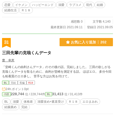
恋愛
イケメン
ハッピーエンド
溺愛
ラブコメ
現代
結婚
結婚生活
Ｒ１８
感想数 0
文字数 4,140
最終更新日 2021.09.11
登録日 2021.09.05
31
お気に入り追加
202
三田先輩の克哉くんデータ
豊 幸恵
「堂崎くんの由利さんデータ」のその後の話。完結しました。 三田の欲しがる
克哉くんデータを取るために、由利が堂崎を測定する話。 ほぼエロ。 多分今回
も粘着質のエロ多し。 苦手な方はお気を付けて。
BL
完結
長編
R18
24h.ポイント
0pt
228,744
31,413
位 / 228,744件
位 / 31,413件
小説
BL
BL
溺愛
体格差
溺愛攻め×素直受け
Ｒ１８
エロまみれ
結腸責め
完結