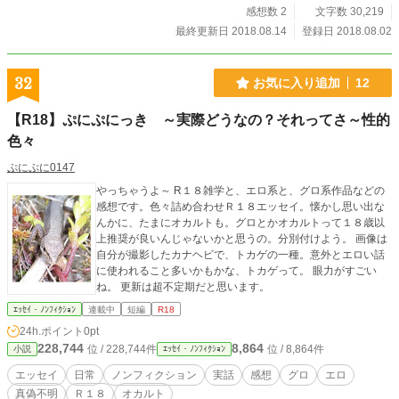
感想数 2
文字数 30,219
最終更新日 2018.08.14
登録日 2018.08.02
32
お気に入り追加
12
【R18】ぷにぷにっき ～実際どうなの？それってさ～性的
色々
ぷにぷに0147
やっちゃうよ～ R１８雑学と、エロ系と、グロ系作品などの
感想です。色々詰め合わせＲ１８エッセイ。懐かし思い出な
んかに、たまにオカルトも。グロとかオカルトって１８歳以
上推奨が良いんじゃないかと思うの。分別付けよう。 画像は
自分が撮影したカナヘビで、トカゲの一種。意外とエロい話
に使われること多いかもかな、トカゲって。 眼力がすごい
ね。 更新は超不定期だと思います。
ｴｯｾｲ・ﾉﾝﾌｨｸｼｮﾝ
連載中
短編
R18
24h.ポイント
0pt
228,744
8,864
位 / 228,744件
位 / 8,864件
小説
ｴｯｾｲ・ﾉﾝﾌｨｸｼｮﾝ
エッセイ
日常
ノンフィクション
実話
感想
グロ
エロ
真偽不明
Ｒ１８
オカルト