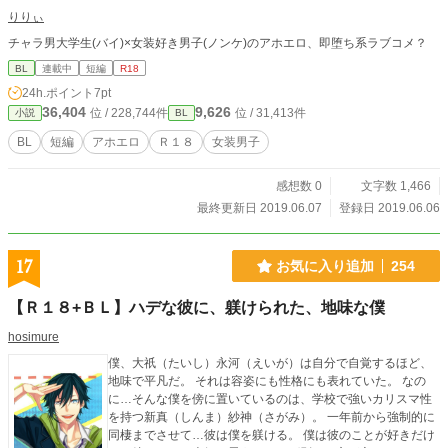
りりぃ
チャラ男大学生(バイ)×女装好き男子(ノンケ)のアホエロ、即堕ち系ラブコメ？
BL
連載中
短編
R18
24h.ポイント
7pt
36,404
9,626
位 / 228,744件
位 / 31,413件
小説
BL
BL
短編
アホエロ
Ｒ１８
女装男子
感想数 0
文字数 1,466
最終更新日 2019.06.07
登録日 2019.06.06
17
お気に入り追加
254
【Ｒ１８+ＢＬ】ハデな彼に、躾けられた、地味な僕
hosimure
僕、大祇（たいし）永河（えいが）は自分で自覚するほど、
地味で平凡だ。 それは容姿にも性格にも表れていた。 なの
に…そんな僕を傍に置いているのは、学校で強いカリスマ性
を持つ新真（しんま）紗神（さがみ）。 一年前から強制的に
同棲までさせて…彼は僕を躾ける。 僕は彼のことが好きだけ