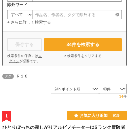
除外ワード
+ さらに詳しく検索する
保存する
34
件を検索する
検索条件の保存には
ロ
× 検索条件をクリアする
グイン
が必要です。
Ｒ１８
タグ
34
件
1
お気に入り追加
919
ひとりぼっちの寂しがりアルビノチーターはSランク冒険者