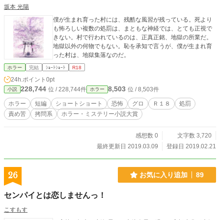
坂本 光陽
僕が生まれ育った村には、残酷な風習が残っている。死より
も怖ろしい複数の処罰は、まともな神経では、とても正視で
きない。村で行われているのは、正真正銘、地獄の所業だ。
地獄以外の何物でもない。恥を承知で言うが、僕が生まれ育
った村は、地獄集落なのだ。
ホラー
完結
ｼｮｰﾄｼｮｰﾄ
R18
24h.ポイント
0pt
228,744
8,503
位 / 228,744件
位 / 8,503件
小説
ホラー
ホラー
短編
ショートショート
恐怖
グロ
Ｒ１８
処罰
責め苦
拷問系
ホラー・ミステリー小説大賞
感想数 0
文字数 3,720
最終更新日 2019.03.09
登録日 2019.02.21
26
お気に入り追加
89
センパイとは恋しませんっ！
こすもす