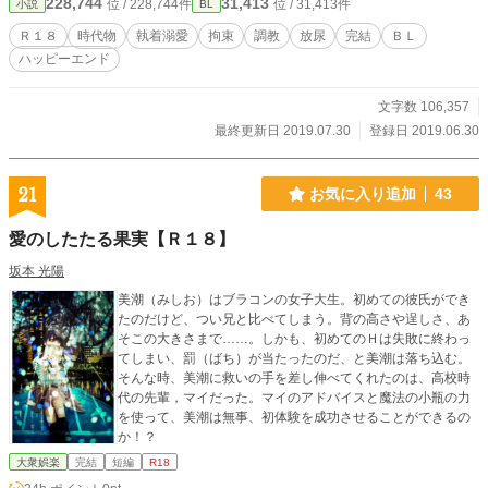
228,744
31,413
位 / 228,744件
位 / 31,413件
小説
BL
Ｒ１８
時代物
執着溺愛
拘束
調教
放尿
完結
ＢＬ
ハッピーエンド
文字数 106,357
最終更新日 2019.07.30
登録日 2019.06.30
21
お気に入り追加
43
愛のしたたる果実【Ｒ１８】
坂本 光陽
美潮（みしお）はブラコンの女子大生。初めての彼氏ができ
たのだけど、つい兄と比べてしまう。背の高さや逞しさ、あ
そこの大きさまで……。しかも、初めてのＨは失敗に終わっ
てしまい、罰（ばち）が当たったのだ、と美潮は落ち込む。
そんな時、美潮に救いの手を差し伸べてくれたのは、高校時
代の先輩，マイだった。マイのアドバイスと魔法の小瓶の力
を使って、美潮は無事、初体験を成功させることができるの
か！？
大衆娯楽
完結
短編
R18