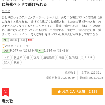
に毎夜ベッドで躾けられる
ひつじ
ひとりぼっちのアルビノチーター、シャルは、ある日を境にSランク冒険者に嫁
になれ！と迫られる。 逃げても逃げても捕獲され、またたび酒で酔わされ、わ
けわかんなくなってるうちにベッドイン… 快楽で躾けられる… 朝まで、攻めら
れ、敵わないとわかっていても頑張って反抗する… 逃げて、追いかけられ、捕
まって、ベッドイン… そんな毎日を送っていた強気受けが屈服して嫁になるま
でのお話です。 ストーリー性よりエロ重視です！ 〜絶対に屈服しない、強気受
BL
連載中
長編
R18
けと、絶対に屈服させるスパダリ腹黒攻めを書きたかっただけです… エロ多め
24h.ポイント
127pt
です…苦笑 優しく、でも、容赦なく襲われる快楽に、頑張ってあらがうも、最
9,047
1,894
位 / 228,744件
位 / 31,413件
小説
BL
後は嫁になっちゃうんですが、…強気受けをたっぷり書きたかっただけです…m
(_ _)m ※はエロシーン入ります。※が多いとエロシーンも多めです。最大で※3
エロ
異世界
番
玩具
連続絶頂
溺愛
強気受け
Ｒ１８
個です。それでもよろしいという方はよろしくお願いします。〜
獣人
執着
感想数 3
文字数 125,351
最終更新日 2022.09.04
登録日 2021.09.25
2
お気に入り追加
2,138
竜の歌