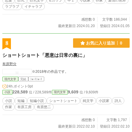
恋愛
巨乳
巨乳女子
Eカップ
中１
小説家
作家
愛情の育み
ラブラブ
イチャラブ
感想数 0
文字数 186,044
最終更新日 2024.01.20
登録日 2024.01.05
8
お気に入り追加
0
ショートショート「悪意は日常の裏に」
有原野分
※2018年の作品です。
現代文学
完結
ｼｮｰﾄｼｮｰﾄ
24h.ポイント
0pt
228,589
9,609
位 / 228,589件
位 / 9,609件
小説
現代文学
小説
短編
短編小説
ショートショート
純文学
小説家
詩人
作家
有原工房
有原悠二
感想数 0
文字数 1,797
最終更新日 2022.02.10
登録日 2022.02.10