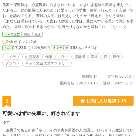
作家の深澄律は、心霊現象に悩まされている。 いよいよ恐怖の限界を迎えてい
たある日、律の部屋に天使のように愛らしい小学生・蓮堂（れんどう）天緒（て
お）が訪ねてくる。 普通の人間には見えないものが『視える』という天緒に
「あなたは呪われている」と言われ動揺した律は、藁にもすがる思いで救いを求
めた。 天緒に呪われるきっかけに心当たりはないかと尋ねられ、「ない」と答
える律だったが、記憶の片隅に小さな違和感が引っかかり……。 呪われた作家
キャラ文芸
完結
長編
と訳あり美ショタ霊能力者のオカルトミステリー。 ◇第９回キャラ文芸大賞に
24h.ポイント
42pt
て謎解き賞を受賞しました🏆応援ありがとうございました✨
17,236
183
位 / 228,589件
位 / 5,634件
小説
キャラ文芸
コメディ
心霊現象
作家
小学生
霊能者
異界
猫
現代
ブラコン
キャラ文芸大賞エントリー
感想数 14
文字数 50,640
最終更新日 2026.01.10
登録日 2025.12.26
5
お気に入り追加
10
可愛いはずの先輩に、絆されてます
ゆず
腐男子である新谷千冬は、その事実を周囲の人に隠し、ひっそりと生活してい
た。ある時、いつも投稿サイトで読んでいた大好きなBL小説と、同じ内容のノ