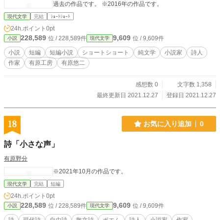
過去の作品です。 ※2016年の作品です。
現代文学
完結
ｼｮｰﾄｼｮｰﾄ
24h.ポイント
0pt
228,589
9,609
位 / 228,589件
位 / 9,609件
小説
現代文学
小説
短編
短編小説
ショートショート
純文学
小説家
詩人
作家
有原工房
有原悠二
感想数 0
文字数 1,358
最終更新日 2021.12.27
登録日 2021.12.27
18
お気に入り追加
0
詩「小さな声」
有原野分
※2021年10月の作品です。
現代文学
完結
短編
24h.ポイント
0pt
228,589
9,609
位 / 228,589件
位 / 9,609件
小説
現代文学