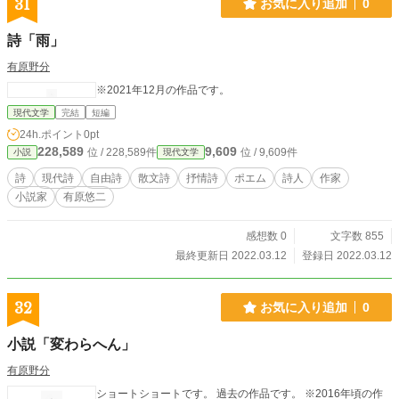
31
お気に入り追加
0
詩「雨」
有原野分
※2021年12月の作品です。
現代文学
完結
短編
24h.ポイント
0pt
228,589
9,609
位 / 228,589件
位 / 9,609件
小説
現代文学
詩
現代詩
自由詩
散文詩
抒情詩
ポエム
詩人
作家
小説家
有原悠二
感想数 0
文字数 855
最終更新日 2022.03.12
登録日 2022.03.12
32
お気に入り追加
0
小説「変わらへん」
有原野分
ショートショートです。 過去の作品です。 ※2016年頃の作