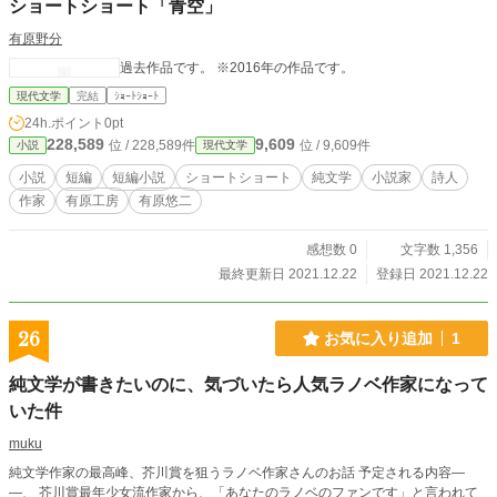
ショートショート「青空」
有原野分
過去作品です。 ※2016年の作品です。
現代文学
完結
ｼｮｰﾄｼｮｰﾄ
24h.ポイント
0pt
228,589
9,609
位 / 228,589件
位 / 9,609件
小説
現代文学
小説
短編
短編小説
ショートショート
純文学
小説家
詩人
作家
有原工房
有原悠二
感想数 0
文字数 1,356
最終更新日 2021.12.22
登録日 2021.12.22
26
お気に入り追加
1
純文学が書きたいのに、気づいたら人気ラノベ作家になって
いた件
muku
純文学作家の最高峰、芥川賞を狙うラノベ作家さんのお話 予定される内容―
―、 芥川賞最年少女流作家から、「あなたのラノベのファンです」と言われて