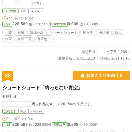
品です。
現代文学
完結
ｼｮｰﾄｼｮｰﾄ
24h.ポイント
0pt
228,589
9,609
位 / 228,589件
位 / 9,609件
小説
現代文学
小説
短編
短編小説
ショートショート
純文学
小説家
詩人
作家
有原工房
有原悠二
感想数 0
文字数 1,268
最終更新日 2021.12.10
登録日 2021.12.10
33
お気に入り追加
0
ショートショート「終わらない青空」
有原野分
過去作品です。 ※2017年の作品です。
現代文学
完結
ｼｮｰﾄｼｮｰﾄ
24h.ポイント
0pt
228,589
9,609
位 / 228,589件
位 / 9,609件
小説
現代文学