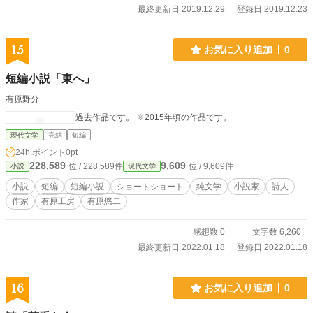
最終更新日 2019.12.29
登録日 2019.12.23
15
お気に入り追加
0
短編小説「東へ」
有原野分
過去作品です。 ※2015年頃の作品です。
現代文学
完結
短編
24h.ポイント
0pt
228,589
9,609
位 / 228,589件
位 / 9,609件
小説
現代文学
小説
短編
短編小説
ショートショート
純文学
小説家
詩人
作家
有原工房
有原悠二
感想数 0
文字数 6,260
最終更新日 2022.01.18
登録日 2022.01.18
16
お気に入り追加
0