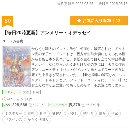
最終更新日 2025.03.25
登録日 2025.03.13
20
お気に入り追加
12
【毎日20時更新】アンメリー・オデッセイ
ユーレカ書房
からくり職人のドルトン氏が、何者かに殺害された。ドルト
ン氏の弟子のエドワードは、親方が生前大切にしていた本棚
からとある本を見つける。表紙を宝石で飾り立てて中は手書
きという、なにやらいわくありげなその本には、著名な作家
アンソニー・ティリパットがドルトン氏とエドワードの父に
宛てた中書きが記されていた。 【時と歯車の誠実な友、ウィ
リアム・ドルトンとアルフレッド・コーディに。 A・T】 な
ぜこんな本が店に置いてあったのか？ 不思議に思うエドワ
ードだったが、彼はすでにおかしな本とふたつの時計台を巡
ミステリー
完結
長編
る危険な陰謀と冒険に巻き込まれていた……。 【登場人物】
24h.ポイント
0pt
エドワード・コーディ・・・・からくり職人見習い。十五
228,589
5,379
位 / 228,589件
位 / 5,379件
小説
ミステリー
歳。両親はすでに亡く、親方のドルトン氏とともに暮らして
いた。ドルトン氏の死と不思議な本との関わりを探るうち
ミステリー
推理
刑事
謎解き
宝探し
時計台
遺産
作家
に、とある陰謀の渦中に巻き込まれて町を出ることに。 ドル
サスペンス
からくり職人
トン氏・・・・・・・・・エドワードの親方。優れた職人だ
ったが、職人組合の会合に出かけた帰りに何者かによって射