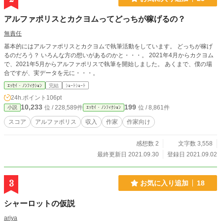
アルファポリスとカクヨムってどっちが稼げるの？
無責任
基本的にはアルファポリスとカクヨムで執筆活動をしています。 どっちが稼げ
るのだろう？ いろんな方の想いがあるのかと・・・。 2021年4月からカクヨム
で、2021年5月からアルファポリスで執筆を開始しました。 あくまで、僕の場
合ですが、実データを元に・・・。
ｴｯｾｲ・ﾉﾝﾌｨｸｼｮﾝ
完結
ｼｮｰﾄｼｮｰﾄ
24h.ポイント
106pt
10,233
199
位 / 228,589件
位 / 8,861件
小説
ｴｯｾｲ・ﾉﾝﾌｨｸｼｮﾝ
スコア
アルファポリス
収入
作家
作家向け
感想数 2
文字数 3,558
最終更新日 2021.09.30
登録日 2021.09.02
3
お気に入り追加
18
シャーロットの仮説
ariya