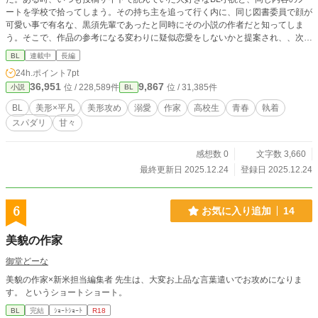
ートを学校で拾ってしまう。その持ち主を追って行く内に、同じ図書委員で顔が
可愛い事で有名な、黒須先輩であったと同時にその小説の作者だと知ってしま
う。そこで、作品の参考になる変わりに疑似恋愛をしないかと提案され、、次第
に可愛いはずの黒須先輩にどんどんと絆されていくようになり＿＿＿＿。疑似恋
BL
連載中
長編
愛から始まるハートフルコメディ！！
24h.ポイント
7pt
36,951
9,867
位 / 228,589件
位 / 31,385件
小説
BL
BL
美形×平凡
美形攻め
溺愛
作家
高校生
青春
執着
スパダリ
甘々
感想数 0
文字数 3,660
最終更新日 2025.12.24
登録日 2025.12.24
6
お気に入り追加
14
美貌の作家
御堂どーな
美貌の作家×新米担当編集者 先生は、大変お上品な言葉遣いでお攻めになりま
す。 というショートショート。
BL
完結
ｼｮｰﾄｼｮｰﾄ
R18