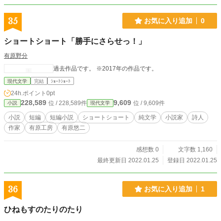
35
お気に入り追加
0
ショートショート「勝手にさらせっ！」
有原野分
過去作品です。 ※2017年の作品です。
現代文学
完結
ｼｮｰﾄｼｮｰﾄ
24h.ポイント
0pt
228,589
9,609
位 / 228,589件
位 / 9,609件
小説
現代文学
小説
短編
短編小説
ショートショート
純文学
小説家
詩人
作家
有原工房
有原悠二
感想数 0
文字数 1,160
最終更新日 2022.01.25
登録日 2022.01.25
36
お気に入り追加
1
ひねもすのたりのたり