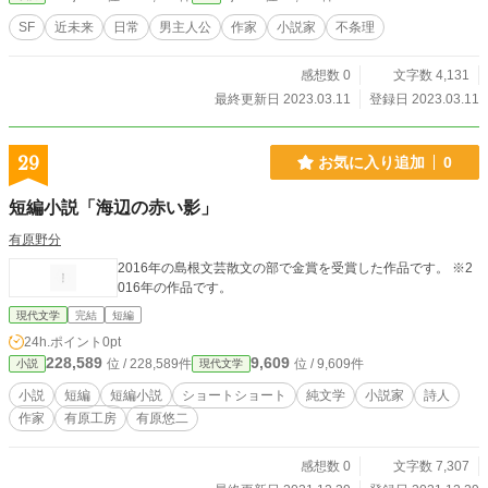
SF
近未来
日常
男主人公
作家
小説家
不条理
感想数 0
文字数 4,131
最終更新日 2023.03.11
登録日 2023.03.11
29
お気に入り追加
0
短編小説「海辺の赤い影」
有原野分
2016年の島根文芸散文の部で金賞を受賞した作品です。 ※2
016年の作品です。
現代文学
完結
短編
24h.ポイント
0pt
228,589
9,609
位 / 228,589件
位 / 9,609件
小説
現代文学
小説
短編
短編小説
ショートショート
純文学
小説家
詩人
作家
有原工房
有原悠二
感想数 0
文字数 7,307