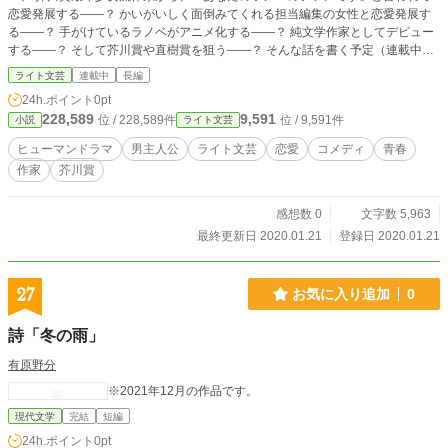
恋愛発展する――？ かいがいしく面倒みてくれる担当編集の女性と恋愛発展す
る――？ 手がけているラノベがアニメ化する――？ 純文学作家としてデビュー
する――？ そして芥川賞や直樹賞を狙う――？ そんな話を書く予定（連載中に
変わるかもですが）
ライト文芸
連載中
長編
24h.ポイント
0pt
228,589
9,591
位 / 228,589件
位 / 9,591件
小説
ライト文芸
ヒューマンドラマ
男主人公
ライト文芸
恋愛
コメディ
青春
作家
芥川賞
感想数 0
文字数 5,963
最終更新日 2020.01.21
登録日 2020.01.21
27
お気に入り追加
0
詩「冬の雨」
有原野分
※2021年12月の作品です。
現代文学
完結
短編
24h.ポイント
0pt