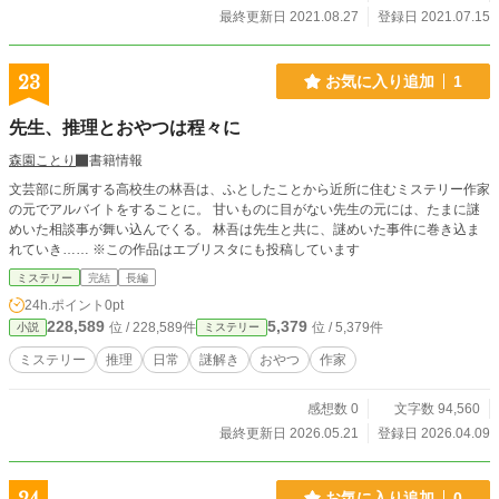
最終更新日 2021.08.27
登録日 2021.07.15
23
お気に入り追加
1
先生、推理とおやつは程々に
森園ことり
書籍情報
文芸部に所属する高校生の林吾は、ふとしたことから近所に住むミステリー作家
の元でアルバイトをすることに。 甘いものに目がない先生の元には、たまに謎
めいた相談事が舞い込んでくる。 林吾は先生と共に、謎めいた事件に巻き込ま
れていき…… ※この作品はエブリスタにも投稿しています
ミステリー
完結
長編
24h.ポイント
0pt
228,589
5,379
位 / 228,589件
位 / 5,379件
小説
ミステリー
ミステリー
推理
日常
謎解き
おやつ
作家
感想数 0
文字数 94,560
最終更新日 2026.05.21
登録日 2026.04.09
お気に入り追加
0