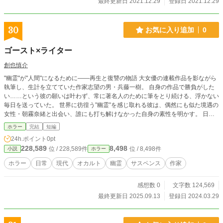
最終更新日 2021.12.29
登録日 2021.12.29
30
お気に入り追加
0
ゴースト×ライター
創也慎介
"幽霊"が"人間"になるために――再生と復讐の物語 大女優の連載作品を影ながら
執筆し、生計を立てていた作家志望の男・兵藤一樹。 自身の作品で勝負がした
い……という彼の願いは叶わず、常に著名人のために筆をとり続ける、浮かない
毎日を送っていた。 世界に彷徨う”幽霊”を感じ取れる彼は、偶然にも似た境遇の
女性・朝霧奈緒と出会い、誰にも打ち解けなかった自身の素性を明かす。 日陰
を歩く”幽霊”としての自分を脱却すべく、一樹は作家としての戦いを挑むことを
ホラー
完結
短編
決める。
24h.ポイント
0pt
228,589
8,498
位 / 228,589件
位 / 8,498件
小説
ホラー
ホラー
日常
現代
オカルト
幽霊
サスペンス
作家
感想数 0
文字数 124,569
最終更新日 2025.09.13
登録日 2024.03.29