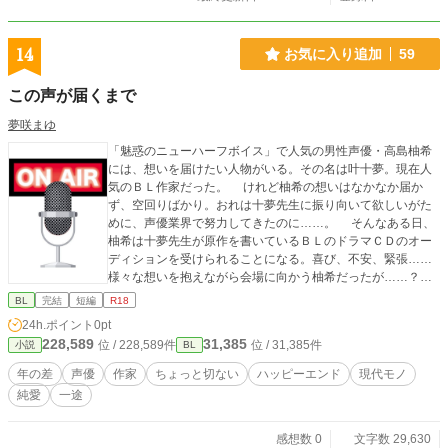
14
お気に入り追加
59
この声が届くまで
夢咲まゆ
「魅惑のニューハーフボイス」で人気の男性声優・高島柚希
には、想いを届けたい人物がいる。その名は叶十夢。現在人
気のＢＬ作家だった。 けれど柚希の想いはなかなか届か
ず、空回りばかり。おれは十夢先生に振り向いて欲しいがた
めに、声優業界で努力してきたのに……。 そんなある日、
柚希は十夢先生が原作を書いているＢＬのドラマＣＤのオー
ディションを受けられることになる。喜び、不安、緊張……
様々な想いを抱えながら会場に向かう柚希だったが……？？
※性描写が含まれる回には「*」をつけています。
BL
完結
短編
R18
24h.ポイント
0pt
228,589
31,385
位 / 228,589件
位 / 31,385件
小説
BL
年の差
声優
作家
ちょっと切ない
ハッピーエンド
現代モノ
純愛
一途
感想数 0
文字数 29,630