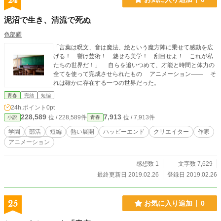
24
泥沼で生き、清流で死ぬ
色部耀
「言葉は呪文、音は魔法、絵という魔方陣に乗せて感動を広
げる！ 響け芸術！ 魅せろ美学！ 刮目せよ！ これが私
たちの世界だ！」 自らを追いつめて、才能と時間と体力の
全てを使って完成させられたもの アニメーション―― そ
れは確かに存在する一つの世界だった。
青春
完結
短編
24h.ポイント
0pt
228,589
7,913
位 / 228,589件
位 / 7,913件
小説
青春
学園
部活
短編
熱い展開
ハッピーエンド
クリエイター
作家
アニメーション
感想数 1
文字数 7,629
最終更新日 2019.02.26
登録日 2019.02.26
25
お気に入り追加
0