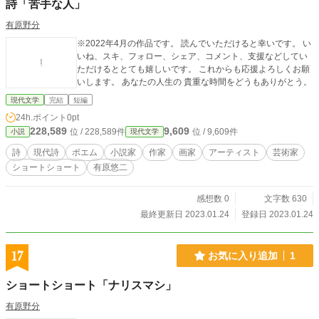
詩「苦手な人」
有原野分
※2022年4月の作品です。 読んでいただけると幸いです。 い
いね、スキ、フォロー、シェア、コメント、支援などしてい
ただけるととても嬉しいです。 これからも応援よろしくお願
いします。 あなたの人生の 貴重な時間をどうもありがとう。
現代文学
完結
短編
24h.ポイント
0pt
228,589
9,609
位 / 228,589件
位 / 9,609件
小説
現代文学
詩
現代詩
ポエム
小説家
作家
画家
アーティスト
芸術家
ショートショート
有原悠二
感想数 0
文字数 630
最終更新日 2023.01.24
登録日 2023.01.24
17
お気に入り追加
1
ショートショート「ナリスマシ」
有原野分