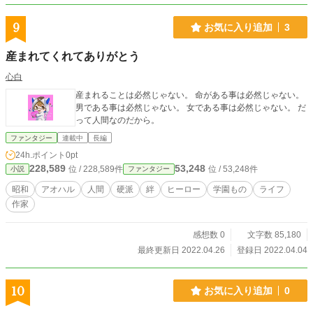
9
お気に入り追加
3
産まれてくれてありがとう
心白
産まれることは必然じゃない。 命がある事は必然じゃない。
男である事は必然じゃない。 女である事は必然じゃない。 だ
って人間なのだから。
ファンタジー
連載中
長編
24h.ポイント
0pt
228,589
53,248
位 / 228,589件
位 / 53,248件
小説
ファンタジー
昭和
アオハル
人間
硬派
絆
ヒーロー
学園もの
ライフ
作家
感想数 0
文字数 85,180
最終更新日 2022.04.26
登録日 2022.04.04
10
お気に入り追加
0