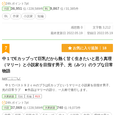
24h.ポイント
7pt
36,951
9,867
位 / 228,589件
位 / 31,385件
小説
BL
BL
作家
小説家
短編
感想数 0
文字数 3,212
最終更新日 2022.05.19
登録日 2022.05.19
7
お気に入り追加
18
中１でEカップって巨乳だから熱く甘く生きたいと思う真理
（マリー）と小説家を目指す男子、光（みつ）のラブな日常
物語
jun(￣▽￣)ノ
中１でバスト９２ｃｍのブラはEカップというマリーと小説家を目指す男子、
光の日常ラブ ★作品はマリーの語り、一人称で進行します。
大衆娯楽
完結
長編
R15
24h.ポイント
7pt
37,069
740
位 / 228,589件
位 / 6,073件
小説
大衆娯楽