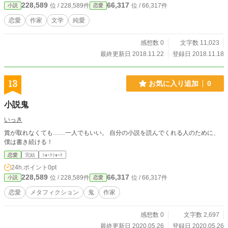
228,589
66,317
位 / 228,589件
位 / 66,317件
小説
恋愛
恋愛
作家
文学
純愛
感想数 0
文字数 11,023
最終更新日 2018.11.22
登録日 2018.11.18
13
お気に入り追加
0
小説鬼
いっき
賞が取れなくても……一人でもいい。 自分の小説を読んでくれる人のために、
僕は書き続ける！
恋愛
完結
ｼｮｰﾄｼｮｰﾄ
24h.ポイント
0pt
228,589
66,317
位 / 228,589件
位 / 66,317件
小説
恋愛
恋愛
メタフィクション
鬼
作家
感想数 0
文字数 2,697
最終更新日 2020.05.26
登録日 2020.05.26