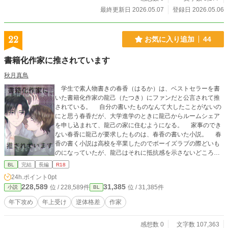
最終更新日 2026.05.07
登録日 2026.05.06
22
お気に入り追加
44
書籍化作家に推されています
秋月真鳥
学生で素人物書きの春香（はるか）は、ベストセラーを書
いた書籍化作家の龍己（たつき）にファンだと公言されて推
されている。 自分の書いたものなんて大したことがないの
にと思う春香だが、大学進学のときに龍己からルームシェア
を申し込まれて、龍己の家に住むようになる。 家事のでき
ない春香に龍己が要求したものは、春香の書いた小説。 春
香の書く小説は高校を卒業したのでボーイズラブの際どいも
のになっていたが、龍己はそれに抵抗感を示さないどころ
か、春香に隠れて小説を読みながら自慰をするようになっ
BL
完結
長編
R18
て。 龍己の自慰を見てしまった春香は、龍己を落とすこと
24h.ポイント
0pt
を考え始める。 小説から始まるルームシェアのボーイズラ
228,589
31,385
位 / 228,589件
位 / 31,385件
小説
BL
ブストーリー。 ※ムーンライトノベルズ様にも投稿していま
す。
年下攻め
年上受け
逆体格差
作家
感想数 0
文字数 107,363