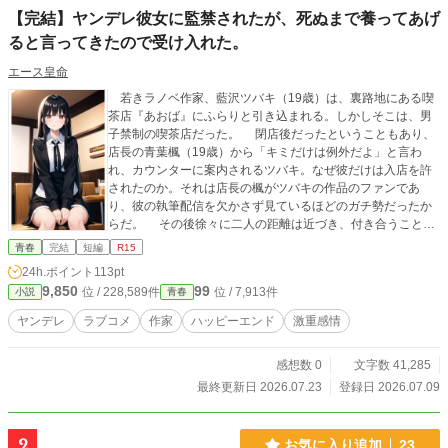
【完結】ヤンデレ彼女に監禁されたが、死ぬまで養ってあげ
ると言ってきたので受け入れた。
エース皇命
若きラノベ作家、藍沢ツバキ（19歳）は、裏路地にある喫
茶店『あおば』にふらりと引き込まれる。しかしそこは、男
子禁制の喫茶店だった。 閉店後だったということもあり、
店長の青葉楓（19歳）から「キミだけは例外だよ」と言わ
れ、カウンターに案内されるツバキ。なぜ彼だけは入店を許
されたのか。それは店長の楓がツバキの作品のファンであ
り、彼の執筆配信を欠かさず見ているほどのガチ勢だったか
らだ。 その後徐々に二人の距離は近づき、付き合うことに
なる。 しかし……楓の愛は重すぎて、ヤンデレ化してしま
青春
完結
短編
R15
ったことに気づいてしまう。 「ツバキ君の毎日を私だけで満
24h.ポイント
113pt
たしてあげる」 そんな彼女の重すぎる愛を、ツバキはあっ
9,850
99
位 / 228,589件
位 / 7,913件
小説
青春
さりと受け入れ、二人はさらに深い関係へと堕ちていくのだ
った。 ※カクヨムでも連載しています。
ヤンデレ
ラブコメ
作家
ハッピーエンド
激重感情
感想数 0
文字数 41,285
最終更新日 2026.07.23
登録日 2026.07.09
2
お気に入り追加
23