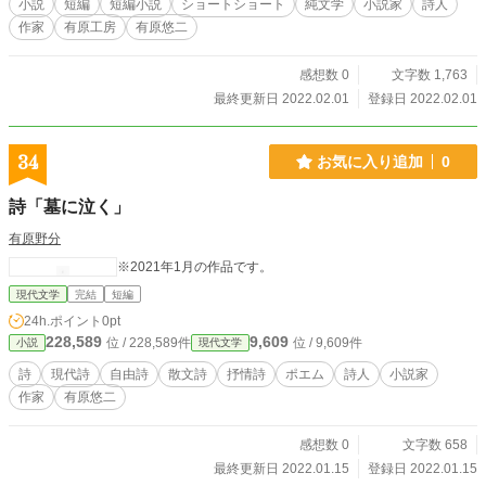
小説
短編
短編小説
ショートショート
純文学
小説家
詩人
作家
有原工房
有原悠二
感想数 0
文字数 1,763
最終更新日 2022.02.01
登録日 2022.02.01
34
お気に入り追加
0
詩「墓に泣く」
有原野分
※2021年1月の作品です。
現代文学
完結
短編
24h.ポイント
0pt
228,589
9,609
位 / 228,589件
位 / 9,609件
小説
現代文学
詩
現代詩
自由詩
散文詩
抒情詩
ポエム
詩人
小説家
作家
有原悠二
感想数 0
文字数 658
最終更新日 2022.01.15
登録日 2022.01.15