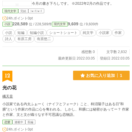
今月の書き下ろしです。 ※2022年2月の作品です。
現代文学
完結
ｼｮｰﾄｼｮｰﾄ
24h.ポイント
0pt
228,589
9,609
位 / 228,589件
位 / 9,609件
小説
現代文学
小説
短編
短編小説
ショートショート
純文学
小説家
作家
詩人
有原工房
有原悠二
感想数 0
文字数 2,832
最終更新日 2022.03.05
登録日 2022.03.05
12
お気に入り追加
1
光の花
橘天音
小説家である内太ふぉーく（ナイフとフォーク）こと、柿沼陽子はある日"和
膳"という作家の作品に心を奪われる。 しかし、和膳には秘密があってー？ 作家
と作家、文と文が織りなす不可思議な恋物語。
恋愛
連載中
長編
24h.ポイント
0pt