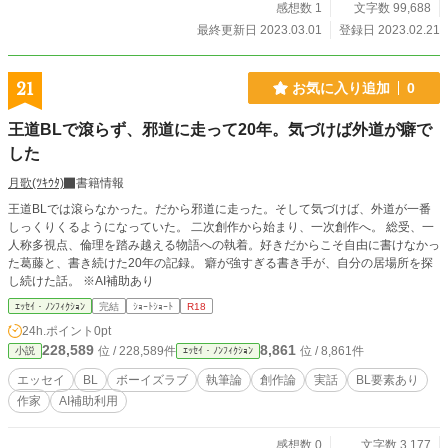
殺されてしまう。 マードック船長・・・・・・・商船〈アン
感想数 1
文字数 99,688
メリー号〉の船長。町から逃げ出したエドワードを船にかく
最終更新日 2023.03.01
登録日 2023.02.21
まい、船員として雇う。 アーシア・リンドローブ・・・マー
ドック船長の親戚の少女。古書店を開くという夢を持ってお
り、謎の本を持て余していたエドワードを助ける。 アンソニ
21
お気に入り追加
0
ー・ティリパット・・著名な作家。エドワードが見つけた
『セオとブラン・ダムのおはなし』の作者。実は、地方領主
王道BLで滾らず、邪道に走って20年。気づけば外道が癖で
を務めてきたレイクフィールド家の元当主。故人。 クレイハ
した
ー氏・・・・・・・・ティリパット氏の甥。とある目的のた
め、『セオとブラン・ダムのおはなし』を探している。
月歌(ﾂｷｳﾀ)
書籍情報
王道BLでは滾らなかった。だから邪道に走った。そして気づけば、外道が一番
しっくりくるようになっていた。 二次創作から始まり、一次創作へ。 総受、一
人称多視点、倫理を踏み越える物語への執着。好きだからこそ自由に書けなかっ
た葛藤と、書き続けた20年の記録。 癖が強すぎる書き手が、自分の居場所を探
し続けた話。 ※AI補助あり
ｴｯｾｲ・ﾉﾝﾌｨｸｼｮﾝ
完結
ｼｮｰﾄｼｮｰﾄ
R18
24h.ポイント
0pt
228,589
8,861
位 / 228,589件
位 / 8,861件
小説
ｴｯｾｲ・ﾉﾝﾌｨｸｼｮﾝ
エッセイ
BL
ボーイズラブ
執筆論
創作論
実話
BL要素あり
作家
AI補助利用
感想数 0
文字数 3,177