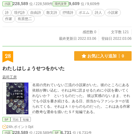
228,589
9,609
位 / 228,589件
位 / 9,609件
小説
現代文学
詩
現代詩
自由詩
散文詩
抒情詩
ポエム
詩人
小説家
作家
有原悠二
感想数 0
文字数 121
最終更新日 2022.03.06
登録日 2022.03.06
28
お気に入り追加
0
わたしはしょうせつをかいた
凪司工房
名前の売れていない三流の小説家がいた。彼のところにある
依頼が舞い込む。それはAIに読ませるために小説を書いてく
れないか？ というものだった。 彼は実感のないまま、それ
でも小説を書き続ける。ある日、担当からファンレターが送
られてくる。それはＡＩからのものだった。 これはある作家
の数奇な運命を描いたＳＦ短編である。
SF
完結
短編
24h.ポイント
0pt
228,589
6,731
位 / 228,589件
位 / 6,731件
小説
SF