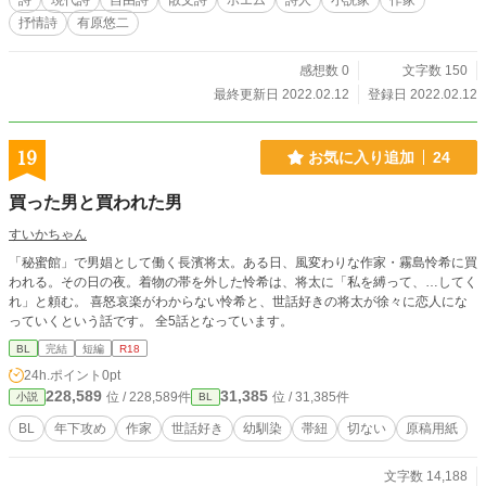
詩
現代詩
自由詩
散文詩
ポエム
詩人
小説家
作家
抒情詩
有原悠二
感想数 0
文字数 150
最終更新日 2022.02.12
登録日 2022.02.12
19
お気に入り追加
24
買った男と買われた男
すいかちゃん
「秘蜜館」で男娼として働く長濱将太。ある日、風変わりな作家・霧島怜希に買
われる。その日の夜。着物の帯を外した怜希は、将太に「私を縛って、…してく
れ」と頼む。 喜怒哀楽がわからない怜希と、世話好きの将太が徐々に恋人にな
っていくという話です。 全5話となっています。
BL
完結
短編
R18
24h.ポイント
0pt
228,589
31,385
位 / 228,589件
位 / 31,385件
小説
BL
BL
年下攻め
作家
世話好き
幼馴染
帯紐
切ない
原稿用紙
文字数 14,188