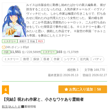
ルイスは出版会社に勤務し始めたばかりの新人編集者。 彼が
担当することになったのは、人気作家チャールズ・イヴァノ
ヴィッチだった。 しかし作家は極度の引きこもりで、打ち合
わせに現れたのは代理人だという女性だった。 紫の瞳を持
つ、どこか不思議な雰囲気のシャーロット。 二人が打ち合わ
せをしていた喫茶店で事件が起こる。 ※ミステリーを書いて
みたいと思い、挑戦した作品です。 ※架空の帝国「ケルトニ
カ帝国」を舞台にしたミステリー
ミステリー
連載中
長編
R15
24h.ポイント
85pt
11,551
103
位 / 228,589件
位 / 5,379件
小説
ミステリー
ミステリー
推理
探偵
医者
作家
シリアス
近代風
バディ
感想数 3
文字数 169,770
最終更新日 2026.05.13
登録日 2026.02.27
4
お気に入り追加
58
【完結】呪われ作家と、小さなワケあり霊能者
餡玉(あんたま)
書籍情報