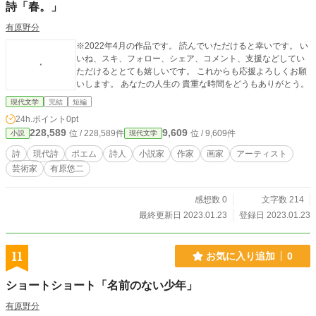
詩「春。」
有原野分
※2022年4月の作品です。 読んでいただけると幸いです。 い
いね、スキ、フォロー、シェア、コメント、支援などしてい
ただけるととても嬉しいです。 これからも応援よろしくお願
いします。 あなたの人生の 貴重な時間をどうもありがとう。
現代文学
完結
短編
24h.ポイント
0pt
228,589
9,609
位 / 228,589件
位 / 9,609件
小説
現代文学
詩
現代詩
ポエム
詩人
小説家
作家
画家
アーティスト
芸術家
有原悠二
感想数 0
文字数 214
最終更新日 2023.01.23
登録日 2023.01.23
11
お気に入り追加
0
ショートショート「名前のない少年」
有原野分