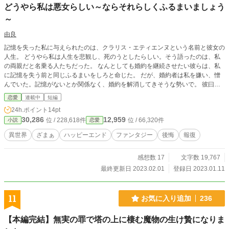
どうやら私は悪女らしい～ならそれらしくふるまいましょう
～
由良
記憶を失った私に与えられたのは、クラリス・エティエンヌという名前と彼女の
人生。 どうやら私は人生を悲観し、死のうとしたらしい。そう語ったのは、私
の両親だと名乗る人たちだった。 なんとしても婚約を継続させたい彼らは、私
に記憶を失う前と同じふるまいをしろと命じた。 だが、婚約者は私を嫌い、憎
んでいた。記憶がないとか関係なく、婚約を解消してきそうな勢いで。 彼曰
く、私は悪女らしい。並べられる数々の悪行に心当たりはなく、いじめられたと
恋愛
連載中
短編
いう義妹は私を見下している。 元の私がどういう人間だったのか知ろうとして
24h.ポイント
14pt
見つけたのは―― クラリスの悲哀と苦悩が綴られた日記だった。
30,286
12,959
位 / 228,618件
位 / 66,320件
小説
恋愛
異世界
ざまぁ
ハッピーエンド
ファンタジー
後悔
報復
感想数 17
文字数 19,767
最終更新日 2023.02.01
登録日 2023.01.11
11
お気に入り追加
236
【本編完結】無実の罪で塔の上に棲む魔物の生け贄になりま