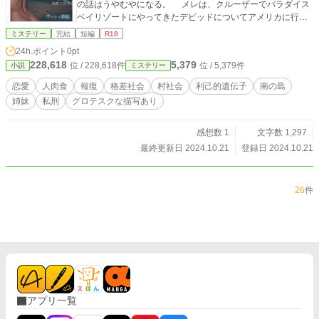
の話はうやむやになる。 メレは、クルーザーでパラダイス
ベイリゾートにやってきたデビッドについてアメリカに行く
ことになり、コロイはメレの妹であるロテに誘惑され、関係
ミステリー
完結
短編
R18
を持つ。 ある日、メレはふたりの村の若い女性を連れて、
24h.ポイント
0pt
デビッドのクルーザーで海釣りに出かけるのだが……。 ※
228,618
5,379
位 / 228,618件
位 / 5,379件
小説
ミステリー
冒頭のみの公開となります。 ※ 暴力的なシーン、グロ
いシーンがあります。 ※ 性的なシーンはありますが、描
恋愛
人肉食
報復
格差社会
村社会
利己的遺伝子
南の島
写は抑えてあります（官能小説的なものは期待しないでくだ
姉妹
私刑
グロテスクな描写あり
さい）。
感想数 1
文字数 1,297
最終更新日 2024.10.21
登録日 2024.10.21
26
件
アプリ一覧