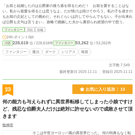
「お前と結婚したのは公爵家の後ろ盾を得るためだ！ お前を愛することはな
い。私から寵愛を得るとは思うなよ。だが情けは掛けてやろう。私の子を成すの
もお前の正妃としての務めだ。それぐらいは許してやらんでもない。子が出来れ
ば公爵も文句は言うまい」 政略で婚姻した夫から裏切られ絶望の中で想う。
ファンタジー
完結
短編
24h.ポイント
0pt
228,618
53,262
位 / 228,618件
位 / 53,262件
小説
ファンタジー
ファンタジー
魔法
ダーク
シリアス
報復
文字数 7,549
最終更新日 2025.11.11
登録日 2025.11.11
23
お気に入り追加
10
何の能力も与えられずに異世界転移してしまった小娘ですけ
ど、残忍な伯爵夫人だけは絶対に許せないので成敗させて頂
きます
牧神堂
そこは中世ヨーロッパ風の異世界だった。 何の特典もなく転