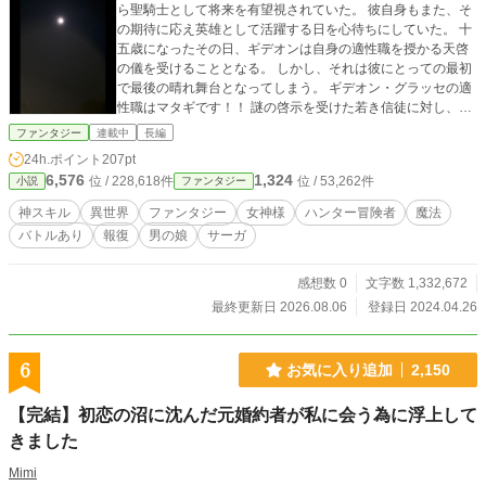
ら聖騎士として将来を有望視されていた。 彼自身もまた、そ
の期待に応え英雄として活躍する日を心待ちにしていた。 十
五歳になったその日、ギデオンは自身の適性職を授かる天啓
の儀を受けることとなる。 しかし、それは彼にとっての最初
で最後の晴れ舞台となってしまう。 ギデオン・グラッセの適
性職はマタギです！！ 謎の啓示を受けた若き信徒に対し、周
囲は騒然となった。 そればかりか、禁忌を犯したとありもし
ファンタジー
連載中
長編
ない罪を押し付けられ、ついには捕らえられてしまう。 彼を
24h.ポイント
207pt
慕う者、妬む者。 ギデオンの処遇を巡り、信徒たちは互いに
6,576
1,324
位 / 228,618件
位 / 53,262件
小説
ファンタジー
対立する。 その最中、天啓の儀を執り行った司教が何者かに
よって暗殺されるという最悪の出来事が起きてしまう。 疑惑
神スキル
異世界
ファンタジー
女神様
ハンター冒険者
魔法
と疑念、軽蔑の眼差しが激怒ギデオンに注がれる中、容疑者
バトルあり
報復
男の娘
サーガ
として逮捕されてしまったのは父アラドだった。 活路も見出
せないまま、己が無力に打ちひしがれるギデオン。 何もかも
嫌なり自暴自棄となった彼の中で、突如として天性スキル・
感想数 0
文字数 1,332,672
ハンティングが発動する。 神々の気まぐれか？ はたまた悪
最終更新日 2026.08.06
登録日 2024.04.26
魔の誘惑か？ それは人類に終焉をもたらすほどの力を秘め
ていた。 ・天啓の儀「一話～十六話」 ・冒険の幕開け「十七
話～三十九話」 ・エルフの郷、防衛戦「四十話～五十六話」
6
お気に入り追加
2,150
・大陸横断列車編「五十七話～七十話」
【完結】初恋の沼に沈んだ元婚約者が私に会う為に浮上して
きました
Mimi