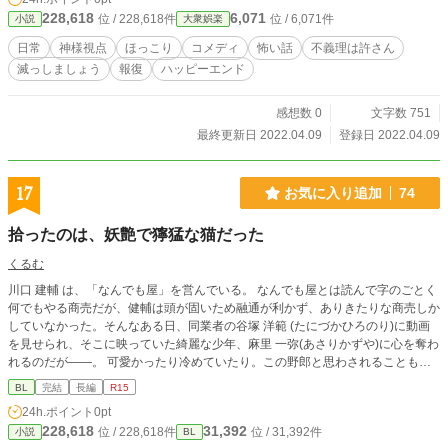
228,618
6,071
位 / 228,618件
位 / 6,071件
小説
大衆娯楽
日常
神様視点
ほっこり
コメディ
怖い話
不義理は許さん
滅っしましょう
報復
ハッピーエンド
感想数 0
文字数 751
最終更新日 2022.04.09
登録日 2022.04.09
17
お気に入り追加
74
拾ったのは、妖艶で獰猛な猫だった
くるむ
川口 建輔 は、「なんでも屋」を営んでいる。 なんでも屋とは読んで字のごとく
何でもやる商売だが、健輔は頭が固いため融通が利かず、ありきたりな商売しか
していなかった。そんなある日、同業者の谷塚 洋範 (たにづかひろのり)に動画
を見せられ、そこに映っていた綺麗な少年、麻里 一弥(あさりかずや)に心を奪わ
れるのだが――。 可愛かったり冷めていたり。この野郎と思わされることもし
ばしば。 なのに一弥自身は健輔に懐いているようで、抱いて欲しいと甘えてき
BL
完結
長編
R15
て……。 一弥を拾ったことで、健輔の心は乱されていく。 ※このお話はフィク
24h.ポイント
0pt
ションです。「なんでも屋」のお仕事の世界観は、この作中だけのモノです。
228,618
31,392
位 / 228,618件
位 / 31,392件
小説
BL
また、刑法や法に関する事柄も現実とは違う部分があります。あくまでも作中だ