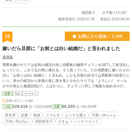
感想数 0
文字数 113,487
最終更新日 2020.07.05
登録日 2020.06.05
19
お気に入り追加
1,709
嫁いだら旦那に「お前とは白い結婚だ」と言われました
真理亜
男爵令嬢のサリアは必死の婚活の末に伯爵家の嫡男デュランをGETして有頂天に
なっていた。これで玉の輿に乗れる。そう思っていた。だが伯爵家に嫁いだその
日に「お前とは白い結婚だ」と言われ、しかも旦那の目当ては男爵家の財産だと
いう。幸せの絶頂から奈落の底に突き落とされたサリアは「よろしい! そっち
がその気なら徹底抗戦だ!」とばかりに、デュランに対して報復を始めるのだっ
た。
恋愛
完結
ｼｮｰﾄｼｮｰﾄ
24h.ポイント
0pt
228,618
66,320
位 / 228,618件
位 / 66,320件
小説
恋愛
異世界
恋愛
報復
クズな夫
ビッチな愛人
可愛い赤ちゃん
子供に罪はない
武闘派女子
ざまぁ
ハッピーエンド