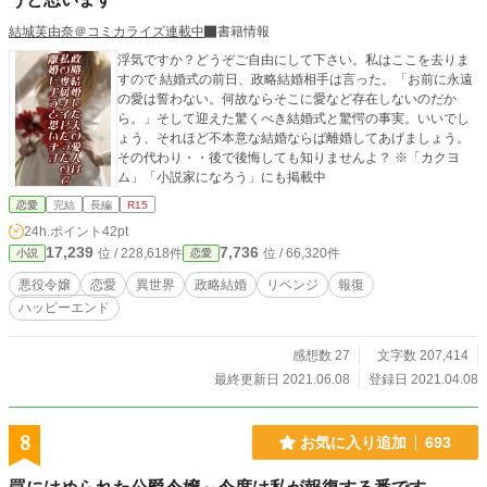
結城芙由奈＠コミカライズ連載中
書籍情報
浮気ですか？どうぞご自由にして下さい。私はここを去りま
すので 結婚式の前日、政略結婚相手は言った。「お前に永遠
の愛は誓わない。何故ならそこに愛など存在しないのだか
ら。」そして迎えた驚くべき結婚式と驚愕の事実。いいでし
ょう、それほど不本意な結婚ならば離婚してあげましょう。
その代わり・・後で後悔しても知りませんよ？ ※「カクヨ
ム」「小説家になろう」にも掲載中
恋愛
完結
長編
R15
24h.ポイント
42pt
17,239
7,736
位 / 228,618件
位 / 66,320件
小説
恋愛
悪役令嬢
恋愛
異世界
政略結婚
リベンジ
報復
ハッピーエンド
感想数 27
文字数 207,414
最終更新日 2021.06.08
登録日 2021.04.08
8
お気に入り追加
693