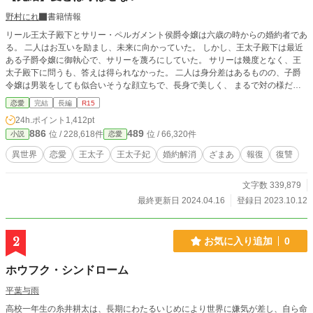
野村にれ
書籍情報
リール王太子殿下とサリー・ペルガメント侯爵令嬢は六歳の時からの婚約者であ
る。 二人はお互いを励まし、未来に向かっていた。 しかし、王太子殿下は最近
ある子爵令嬢に御執心で、サリーを蔑ろにしていた。 サリーは幾度となく、王
太子殿下に問うも、答えは得られなかった。 二人は身分差はあるものの、子爵
令嬢は男装をしても似合いそうな顔立ちで、長身で美しく、 まるで対の様だと
言われるようになっていた。二人を見つめるファンもいるほどである。 サリー
恋愛
完結
長編
R15
は婚約解消なのだろうと受け止め、承知するつもりであった。 しかし、そうは
24h.ポイント
1,412pt
ならなかった。
886
489
位 / 228,618件
位 / 66,320件
小説
恋愛
異世界
恋愛
王太子
王太子妃
婚約解消
ざまあ
報復
復讐
文字数 339,879
最終更新日 2024.04.16
登録日 2023.10.12
2
お気に入り追加
0
ホウフク・シンドローム
平葉与雨
高校一年生の糸井耕太は、長期にわたるいじめにより世界に嫌気が差し、自ら命