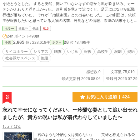
を絶とうとした。 すると突然、開いていないはずの窓から風が吹き込み、カー
テンがふわりと浮き上がった。 違和感を覚えて近づくと、足元にはなぜか紙飛
行機が落ちていた。 それが『抱腹劇団』との出会いだった。 この劇団は、依頼
主が報復したいと思っている人物の名前、外見などの情報、希望の結末をもとに
演劇を創作してくれる。そして、依頼主はその演劇を観ることで擬似的に報復を
ホラー
連載中
長編
R15
体験できる。あくまで目的は抱腹すること。 契約期間は一か月。期間中は完全
24h.ポイント
498pt
無料で何度でも依頼可能となっている。 最初はただの劇だと思っていたが、の
2,665
28
位 / 228,618件
位 / 8,498件
小説
ホラー
ちに観たものが現実に起きていると判明する。 事実を知った耕太は恐怖を覚
え、劇団との関係を続けるのか迷う。しかし、神様が最後に与えてくれた娯楽と
サイコホラー
シリアス
胸糞
いじめ
報復
高校生
演劇
契約
思い、依頼を続けることにする。 そして、抱腹のための報復が、自分も周りも
社会派サスペンス
抱腹
変えていく……。 ※注意書き この物語はフィクションであり、個人や団体、事
件に関する情報などは、現実とは関係ありません。 また、法律・法令に反する
行為を容認・推奨するものではありません。 念のためセルフレイティングを設
感想数 0
文字数 75,019
定していますが、過剰な表現はしていないつもりです。苦手な方はお気をつけく
最終更新日 2026.08.06
登録日 2026.07.29
ださい。 ◆こちらは2025年12月10日〜2025年12月23日までカクヨムにて連載
していた完結済みの長編です。
3
お気に入り追加
424
忘れて幸せになってください。〜冷酷な妻として追い出せれ
ましたが、貴方の呪いは私が肩代わりしていました〜
しょくぱん
「君のような冷酷な女は知らない」――英雄と称えられる公