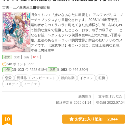
吉川一巳／森川茉里
書籍情報
旧タイトル：『嫌いなあなたに報復を』 アルファポリス ノ
ーチェブックスより書籍化されます。2025/1/14出荷予定。
婚約者からのモラハラに耐えてきたお嬢様が、追い詰められ
て性的な意味で報復したところ、おや、相手の様子が……と
なるお話。ヘタレモラハラ侯爵令息×年上の気の強い子爵令
嬢。魔法のあるヨーロッパ的異世界が舞台の軽いノリのコメ
ディです。【注意事項】モラハラ発言、女性上位的な表現、
本番は男性主導
恋愛
完結
長編
R18
24h.ポイント
35pt
19,513
8,562
位 / 228,618件
位 / 66,320件
小説
恋愛
恋愛
異世界
ハッピーエンド
婚約破棄
イケメン
報復
コメディ
ノーチェ
感想数 9
文字数 135,015
最終更新日 2025.01.14
登録日 2022.07.04
10
お気に入り追加
2,044