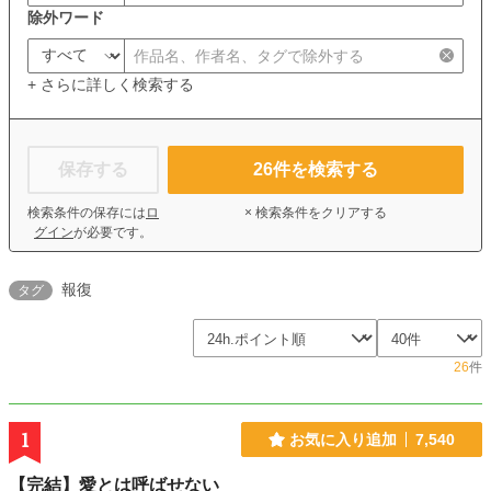
除外ワード
+ さらに詳しく検索する
保存する
26
件を検索する
検索条件の保存には
ロ
× 検索条件をクリアする
グイン
が必要です。
報復
タグ
26
件
1
お気に入り追加
7,540
【完結】愛とは呼ばせない