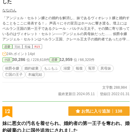
した
ななのん
「アンジェル・セルトン嬢との婚約を解消し、妹であるヴィオレット嬢と婚約す
ることをここに発表する！」 声高々にその宣言はホールに響き渡る。壇上には
ペルラン王国の第一王子であるクレール・バルテル王太子。その隣に寄り添って
いるのはヴィオレット・セルトン――アンジェルの異母妹だった…… 侯爵令嬢
アンジェル・セルトンはペルラン王国、クレール王太子の婚約者であったが学園
の創立記念パーティーの日に婚約破棄されてしまう。更にその場で告げられたの
恋愛
完結
長編
R15
はアンジェルの異母妹、ヴィオレットとの婚約だった。 しかし幼い頃から厳し
24h.ポイント
14pt
い妃教育を受けてきたアンジェルに比べて甘やかされて育ったヴィオレットはそ
30,286
12,959
位 / 228,618件
位 / 66,320件
小説
恋愛
の美貌以外はまったくの無能だった。何の教養もない娘を王太子の婚約者にしよ
うとしたと王家の怒りを買ってしまう。王太子とヴィオレットの醜態によりその
侯爵令嬢
婚約破棄
もふもふ
溺愛
報復
冤罪
異母妹
信用を著しく落としてしまった王家とセルトン侯爵家はそれを払拭するために密
亡国の王子
本編完結
約を交わす。それは「アンジェルが王子との婚約を拒否し、嫌がる妹を無理やり
身代わりにさせた」という嘘だった。その嘘によりアンジェルは侯爵家、王家の
尻拭いを一人でさせられる事になってしまう。 その罪状は…塔に棲む魔物の生
文字数 288,984
け贄になる、ということだった――
最終更新日 2024.05.11
登録日 2022.01.31
12
お気に入り追加
138
妹に悪女の汚名を着せられ、婚約者の第一王子を奪われ、婚
約破棄の上に国外追放にされました