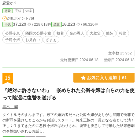
恋愛か？
恋愛
完結
短編
24h.ポイント
7pt
37,129
16,223
位 / 228,618件
位 / 66,320件
小説
恋愛
公爵令息
隣国の公爵令嬢
執着
命の恩人
大叔父
嫉妬
報復
子爵令嬢
お見合い
ざまぁ
文字数 25,952
最終更新日 2024.06.18
登録日 2024.06.18
15
お気に入り追加
61
『絶対に許さないわ』 嵌められた公爵令嬢は自らの力を使
って陰湿に復讐を遂げる
黒木 鳴
タイトルそのまんまです。殿下の婚約者だった公爵令嬢がありがち展開で冤罪で
の断罪を受けたところからお話しスタート。将来王族の一員となる者として清く
正しく生きてきたのに悪役令嬢呼ばわりされ、復讐を決意して行動した結果悲劇
の令嬢扱いされるお話し。