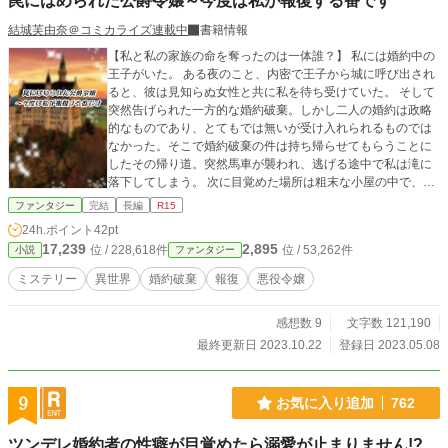
罠にはめられた公爵令嬢～今度は私が報復する番です
結城芙由奈＠コミカライズ連載中
書籍情報
【私と私の家族の命を奪ったのは一体誰？】 私には婚約中の
王子がいた。 ある夜のこと、内密で王子から城に呼び出され
ると、彼は見知らぬ女性と共に私を待ち受けていた。 そして
突然告げられた一方的な婚約破棄。しかし二人の婚約は政略
的なものであり、とてもでは無いが受け入れられるものでは
なかった。そこで婚約破棄の件は持ち帰らせてもらうことに
したその帰り道。突然馬車が襲われ、逃げる途中で私は滝に
落下してしまう。 次に目覚めた場所は粗末な小屋の中で、私
を助けたという青年が側にいた。そして彼の話で私は驚愕の
ファンタジー
完結
長編
R15
事実を知ることになる。 目覚めた世界は10年後であり、家族
24h.ポイント
42pt
は反逆罪で全員処刑されていた。更に驚くべきことに蘇った
17,239
2,895
位 / 228,618件
位 / 53,262件
小説
ファンタジー
身体は全く別人の女性であった。 名前も素性も分からないこ
の身体で、自分と家族の命を奪った相手に必ず報復すること
ミステリー
異世界
婚約破棄
報復
悪役令嬢
に私は決めた――。 ※他サイトでも投稿中
感想数 9
文字数 121,190
最終更新日 2023.10.22
登録日 2023.05.08
9
お気に入り追加
762
ツンデレ婚約者の性癖が目覚めたら溺愛が止まりません!?