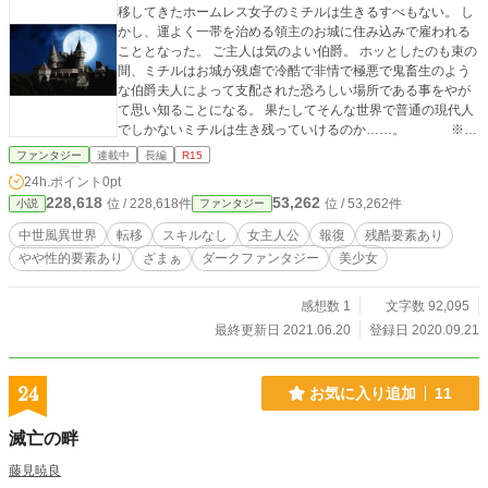
移してきたホームレス女子のミチルは生きるすべもない。 し
かし、運よく一帯を治める領主のお城に住み込みで雇われる
こととなった。 ご主人は気のよい伯爵。 ホッとしたのも束の
間、ミチルはお城が残虐で冷酷で非情で極悪で鬼畜生のよう
な伯爵夫人によって支配された恐ろしい場所である事をやが
て思い知ることになる。 果たしてそんな世界で普通の現代人
でしかないミチルは生き残っていけるのか……。 ※テ
ンプレからは外れています。ご注意下さい。 ※プロローグ飛
ファンタジー
連載中
長編
R15
ばすと話が分かんなくなります。 ※健全な方はドン引きする
24h.ポイント
0pt
ような内容が一部含まれます。
228,618
53,262
位 / 228,618件
位 / 53,262件
小説
ファンタジー
中世風異世界
転移
スキルなし
女主人公
報復
残酷要素あり
やや性的要素あり
ざまぁ
ダークファンタジー
美少女
感想数 1
文字数 92,095
最終更新日 2021.06.20
登録日 2020.09.21
24
お気に入り追加
11
滅亡の畔
藤見暁良