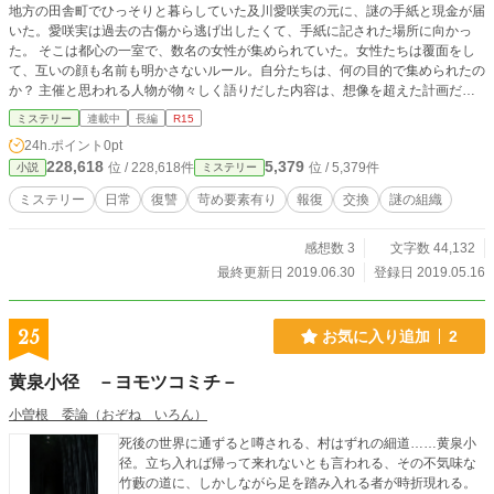
地方の田舎町でひっそりと暮らしていた及川愛咲実の元に、謎の手紙と現金が届
いた。愛咲実は過去の古傷から逃げ出したくて、手紙に記された場所に向かっ
た。 そこは都心の一室で、数名の女性が集められていた。女性たちは覆面をし
て、互いの顔も名前も明かさないルール。自分たちは、何の目的で集められたの
か？ 主催と思われる人物が物々しく語りだした内容は、想像を超えた計画だっ
た――――。
ミステリー
連載中
長編
R15
24h.ポイント
0pt
228,618
5,379
位 / 228,618件
位 / 5,379件
小説
ミステリー
ミステリー
日常
復讐
苛め要素有り
報復
交換
謎の組織
感想数 3
文字数 44,132
最終更新日 2019.06.30
登録日 2019.05.16
25
お気に入り追加
2
黄泉小径 －ヨモツコミチ－
小曽根 委論（おぞね いろん）
死後の世界に通ずると噂される、村はずれの細道……黄泉小
径。立ち入れば帰って来れないとも言われる、その不気味な
竹藪の道に、しかしながら足を踏み入れる者が時折現れる。