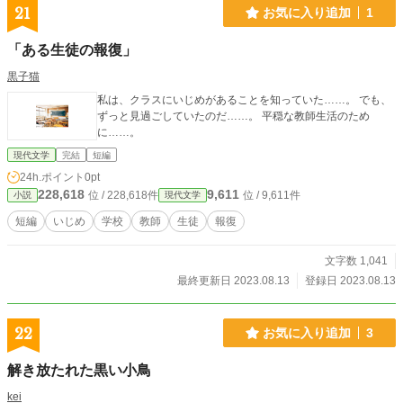
21
お気に入り追加
1
「ある生徒の報復」
黒子猫
私は、クラスにいじめがあることを知っていた……。 でも、
ずっと見過ごしていたのだ……。 平穏な教師生活のため
に……。
現代文学
完結
短編
24h.ポイント
0pt
228,618
9,611
位 / 228,618件
位 / 9,611件
小説
現代文学
短編
いじめ
学校
教師
生徒
報復
文字数 1,041
最終更新日 2023.08.13
登録日 2023.08.13
22
お気に入り追加
3
解き放たれた黒い小鳥
kei