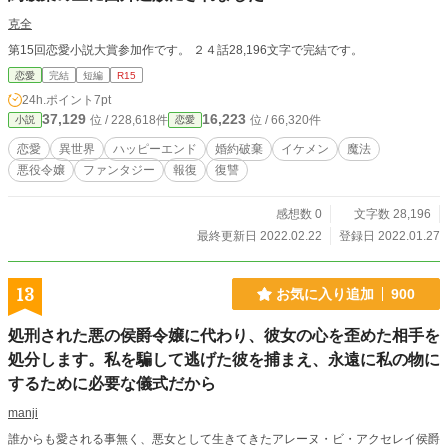
克全
第15回恋愛小説大賞参加作です。 ２４話28,196文字で完結です。
恋愛
完結
短編
R15
24h.ポイント
7pt
37,129
16,223
位 / 228,618件
位 / 66,320件
小説
恋愛
恋愛
異世界
ハッピーエンド
婚約破棄
イケメン
魔法
悪役令嬢
ファンタジー
報復
復讐
感想数 0
文字数 28,196
最終更新日 2022.02.22
登録日 2022.01.27
13
お気に入り追加
900
処刑された悪の侯爵令嬢に代わり、彼女の心を歪めた相手を
処分します。私を騙して逃げた彼を捕まえ、永遠に私の物に
するために必要な儀式だから
manji
誰からも愛される事無く、悪女として生きてきたアレーヌ・ビ・アクセレイ侯爵