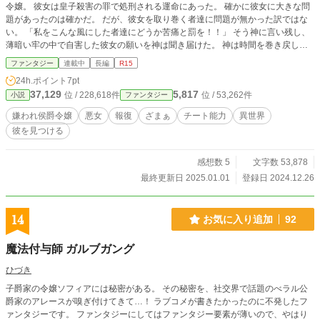
令嬢。 彼女は皇子殺害の罪で処刑される運命にあった。 確かに彼女に大きな問
題があったのは確かだ。 だが、彼女を取り巻く者達に問題が無かった訳ではな
い。 「私をこんな風にした者達にどうか苦痛と罰を！！」 そう神に言い残し、
薄暗い牢の中で自害した彼女の願いを神は聞き届けた。 神は時間を巻き戻し、
怒りと憎しみで消滅してしまったアレーヌの魂の代わりに、異世界人の魂を宿ら
ファンタジー
連載中
長編
R15
せる。 その魂に与えられた使命は一つ。 彼女を裏切り、追い詰めた者達への報
24h.ポイント
7pt
復だった。 この物語はアレーヌへと転生した山田花子(34歳)が、彼女の報復を
37,129
5,817
位 / 228,618件
位 / 53,262件
小説
ファンタジー
執行する物語である。
嫌われ侯爵令嬢
悪女
報復
ざまぁ
チート能力
異世界
彼を見つける
感想数 5
文字数 53,878
最終更新日 2025.01.01
登録日 2024.12.26
14
お気に入り追加
92
魔法付与師 ガルブガング
ひづき
子爵家の令嬢ソフィアには秘密がある。 その秘密を、社交界で話題のべラル公
爵家のアレースが嗅ぎ付けてきて…！ ラブコメが書きたかったのに不発したフ
ァンタジーです。 ファンタジーにしてはファンタジー要素が薄いので、やはり