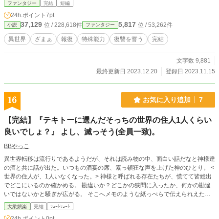
ファンタジー
完結
短編
24h.ポイント
7pt
37,129
5,817
位 / 228,618件
位 / 53,262件
小説
ファンタジー
異世界
ざまぁ
報復
特殊能力
復讐を誓う
完結
文字数 9,881
最終更新日 2023.12.20
登録日 2023.11.15
16
お気に入り追加
7
【完結】『テキトーに選んだそっちの世界の住人1人くらい
良いでしょ？』 よし、滅っそう(全員一致)。
BBやっこ
異世界転移は流行りであるようだが、それは読み物の中、面白い話だなと神様達
の酒と共に話が出た。いつもの酒宴の席、素っ頓狂な声を上げた神のひとり。 <
世界の住人が、1人いなくなった。> 神様と呼ばれる存在たちが、慌てて皆総出
でどこにいるのか確かめる。 勘違いか？どこかの狭間に入ったか、何かの勘違
いではないかと騒ぎが広がる。 そこへメモのような紙っぺらで伝えられえたの
が…。
大衆娯楽
完結
ｼｮｰﾄｼｮｰﾄ
24h.ポイント
0pt