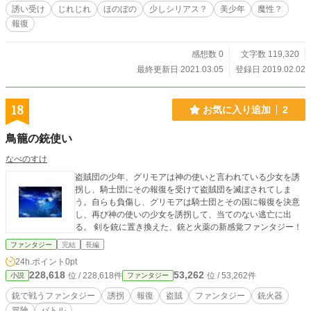
けの世界観ですので、それを踏まえてお楽しみいただけると幸いです。 ※第四
誘い受け
じれじれ
ほのぼの
少しシリアス？
美少年
魔性？
章の各々のタイトルを変更しました
報復
感想数 0
文字数 119,320
最終更新日 2021.03.05
登録日 2019.02.02
18
お気に入り追加
2
鳥籠の銃使い
なべのすけ
盗賊団の少年、グリモアは神の使いと言われている少女を誘
拐し、騎士団にその報復を受けて盗賊団を滅ぼされてしま
う。自らも負傷し、グリモアは騎士団とその国に報復を決意
し、再び神の使いの少女を誘拐して、当てのない逃亡に出
る。 剣を銃に置き換えた、銃と火薬の新感覚ファンタジー！
ファンタジー
完結
長編
24h.ポイント
0pt
228,618
53,262
位 / 228,618件
位 / 53,262件
小説
ファンタジー
銃で戦うファンタジー
誘拐
報復
盗賊
ファンタジー
銃火器
冒険
バトル