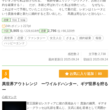
子レオンから私は告げられる。 「侯爵令嬢エリシア・レヴァント、お前との婚
約を破棄する！」 だが、氷姫と呼ばれていた私は冷静だった。 なぜなら、
これはすべて予期していたことだから。 そして案の定、レオンはミレーヌと
いう貴族令嬢と新たに婚約すると言い出した。 馬鹿は死なないと治らない。
私は公衆の面前でとっておきの報復を始めた。 これは婚約破棄から始ま
恋愛
完結
短編
る、痛快なざまぁと甘やかな逆転劇。 氷姫の仮面の下に秘めた想いは、愛
24h.ポイント
227pt
か、それとも復讐か――！？
5,905
2,796
位 / 228,618件
位 / 66,320件
小説
恋愛
異世界
恋愛
ファンタジー
女主人公
ざまぁ
婚約破棄
報復
ハッピーエンド
感想数 2
文字数 2,738
最終更新日 2025.09.24
登録日 2025.09.24
5
お気に入り追加
80
異世界アウトレンジ ーワイルドハンター、ギデ世界を狩る
ー
心絵マシテ
聖王国家ゼレスティアに彼の英雄あり！ 貴族の嫡男、ギデオ
ン・グラッセは礼節を重んじ、文武に励む若者として周囲か