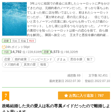
3年ぶりに祖国での夜会に出席したシャーロットに声をかけ
てきたのは、元婚約者のノーマンだった。 すっかり落ちぶれ
てしまった彼に 話を聞いてほしいと、頼まれたシャーロット
だったが… 「夏が終われば、君の元に戻るよ」 信じてほし
いと言うノーマンの言葉に迷いながらも待っていた17歳のシ
ャーロット。 しかし彼には戻るつもりはなかった。 ノーマン
の裏切りを知ったシャーロットは彼への恋心を捨て、自ら婚
約を解消し、隣国へ旅立った 王太子と悪役令嬢の婚約破棄
から新たな運命が始まった シャーロットの話 真実の愛
恋愛
完結
長編
R15
王太子と悪役令嬢の婚約破棄と断罪 平民女性による魅了
24h.ポイント
56pt
クズ婚約者の胸糞発言 隣国の腹黒皇太子 自分の好物を詰め
14,792
6,573
位 / 228,618件
位 / 66,320件
小説
恋愛
た初めての投稿作です どうぞよろしくお願い致します 注意
登場人物の容姿、服装等詳しく書いていません というか、
恋愛
婚約破棄
ハッピーエンド
ざまぁ
悪役令嬢
魅了
書けません 具体的に書こうとすると、自分はそこから進めな
クズ婚約者
真実の愛
報復
くなることに気付きました 特に容姿に関しましては 『美し
い』『高い』『大きい』と、アバウトな表現が多いです 処刑
や殺人、肉体関係の話が出てきます (具体的な描写は無し)
感想数 69
文字数 92,451
上記の点をふまえ、最終話までおつきあいいただ
最終更新日 2022.07.30
登録日 2022.07.10
けましたら、幸いです ＊ベリーズカフェ様に公開しています
加筆改訂あります ＊2023/1/31付けの『編集部オススメ小
説３作品』の１作に選んでいただきました！
7
お気に入り追加
787
政略結婚した夫の愛人は私の専属メイドだったので離婚しよ
うと思います