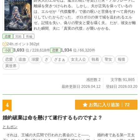
爵夫人のエルゼは、魔王の呪いを受けた夫・アルフレートに
離縁を突きつけられる。 しかし、夫が正気を保っているの
は、エルゼが『代償魔導』で彼の呪いと苦痛をすべて肩代わ
りしていたからだった。 ボロボロの体で城を追われるエル
ゼ。記憶を失い、偽りの聖女と愛を囁く夫。 だが、彼女が離
れた瞬間、夫に「真実の代償」が襲いかかる。
恋愛
完結
長編
24h.ポイント
362pt
3,693
1,934
位 / 228,618件
位 / 66,320件
小説
恋愛
恋愛
追放
溺愛
ざ
ざまぁ
女主人公
執着
聖女
報復
異世界
感想数 2
文字数 91,865
最終更新日 2026.04.12
登録日 2026.03.20
4
お気に入り追加
72
婚約破棄は命を懸けて遂行するものですよ？
ともボン
それは、王城の大広間で行われた夜会のこと――。 婚約者である第一王太