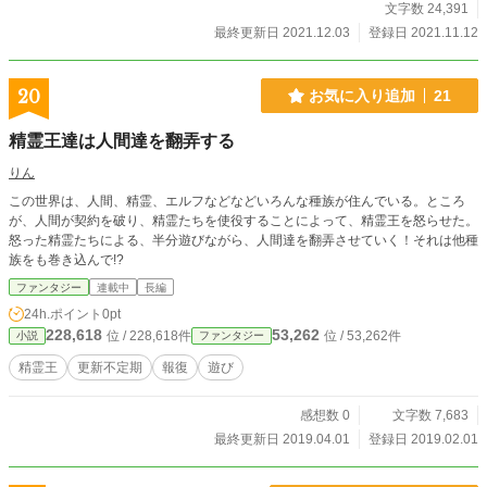
文字数 24,391
最終更新日 2021.12.03
登録日 2021.11.12
20
お気に入り追加
21
精霊王達は人間達を翻弄する
りん
この世界は、人間、精霊、エルフなどなどいろんな種族が住んでいる。ところ
が、人間が契約を破り、精霊たちを使役することによって、精霊王を怒らせた。
怒った精霊たちによる、半分遊びながら、人間達を翻弄させていく！それは他種
族をも巻き込んで!?
ファンタジー
連載中
長編
24h.ポイント
0pt
228,618
53,262
位 / 228,618件
位 / 53,262件
小説
ファンタジー
精霊王
更新不定期
報復
遊び
感想数 0
文字数 7,683
最終更新日 2019.04.01
登録日 2019.02.01