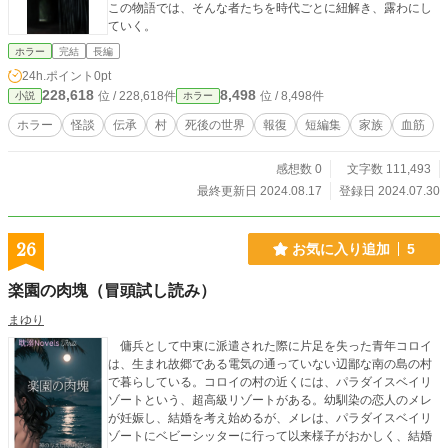
この物語では、そんな者たちを時代ごとに紐解き、露わにし
ていく。
ホラー
完結
長編
24h.ポイント
0pt
228,618
8,498
位 / 228,618件
位 / 8,498件
小説
ホラー
ホラー
怪談
伝承
村
死後の世界
報復
短編集
家族
血筋
感想数 0
文字数 111,493
最終更新日 2024.08.17
登録日 2024.07.30
26
お気に入り追加
5
楽園の肉塊（冒頭試し読み）
まゆり
傭兵として中東に派遣された際に片足を失った青年コロイ
は、生まれ故郷である電気の通っていない辺鄙な南の島の村
で暮らしている。コロイの村の近くには、パラダイスベイリ
ゾートという、超高級リゾートがある。幼馴染の恋人のメレ
が妊娠し、結婚を考え始めるが、メレは、パラダイスベイリ
ゾートにベビーシッターに行って以来様子がおかしく、結婚