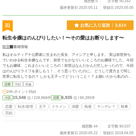
のモブで、でしゃばるのはよくないと思い、見て見ぬふりをしていましたが……
感想数 0
文字数 50,162
こればかりは見過ごせません！！」 そして、彼女は決意した。レイナの死は、
最終更新日 2025.05.11
登録日 2025.05.05
見て見ぬふりをしてきた自身もにも非がある。だからこそ、彼女の代わりに、彼
女への罪滅ぼしのために、彼女を虐げてきた者たちに復讐するのだ、と。これ
は、悪役令嬢の断罪から始まる、モブ令嬢の復讐劇である。
31
お気に入り追加
3,614
転生令嬢はのんびりしたい！〜その愛はお断りします〜
咲宮
書籍情報
私はオルティアナ公爵家に生まれた長女、アイシアと申します。 実は前世持ち
でいわゆる転生令嬢なんです。前世でもかなりいいところのお嬢様でした。今回
でもお嬢様、これまたいいところの！前世はなんだかんだ忙しかったので、今回
はのんびりライフを楽しもう！…そう思っていたのに。 どうして貴方まで同じ
世界に転生してるの？ しかも王子ってどういうこと！？ お願いだから私ののん
びりライフを邪魔しないで！ その愛はお断りしますから！ ※更新が不定期で
恋愛
完結
長編
す。 ※誤字脱字の指摘や感想、よろしければお願いします。 ※完結から結構経
24h.ポイント
56pt
ちましたが、番外編を始めます！
15,546
6,935
位 / 228,968件
位 / 66,395件
小説
恋愛
恋愛
転生/前世
王子
イケメン
溺愛
執着
ヤンデレ？
執事
完結
感想数 44
文字数 90,037
最終更新日 2020.05.22
登録日 2019.04.05