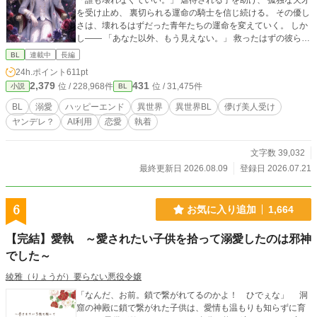
「誰も壊れなくていい。」 虐待される子を助け、 孤独な天才
を受け止め、 裏切られる運命の騎士を信じ続ける。 その優し
さは、壊れるはずだった青年たちの運命を変えていく。 しか
し—— 「あなた以外、もう見えない。」 救ったはずの彼ら
は、 全員リオンだけを大切に思うようになってしまい…。
BL
連載中
長編
24h.ポイント
611pt
2,379
431
位 / 228,968件
位 / 31,475件
小説
BL
BL
溺愛
ハッピーエンド
異世界
異世界BL
儚げ美人受け
ヤンデレ？
AI利用
恋愛
執着
文字数 39,032
最終更新日 2026.08.09
登録日 2026.07.21
6
お気に入り追加
1,664
【完結】愛執 ～愛されたい子供を拾って溺愛したのは邪神
でした～
綾雅（りょうが）要らない悪役令嬢
「なんだ、お前。鎖で繋がれてるのかよ！ ひでぇな」 洞
窟の神殿に鎖で繋がれた子供は、愛情も温もりも知らずに育