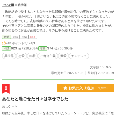
せいめ
書籍情報
政略結婚で愛することもなかった旦那様が魔物討伐中の事故で亡くなったのが
１年前。 喪が明け、子供がいない私はこの家を出て行くことに決めました。
そんな時でした。高額報酬の良い仕事があると声を掛けて頂いたのです。
その仕事内容とは高貴な身分の方の閨指導のようでした。非常に悩みましたが、
家を出るのにお金が必要な私は、その仕事を受けることに決めたのです。 閨
指導って、そんなに何度も会う必要ないですよね？しかも、指導が必要には見え
恋愛
完結
長編
R15
ませんでしたが…。 でも、高額な報酬なので文句は言いませんわ。 家を出
24h.ポイント
2,124pt
る資金を得た私は、今度こそ自由に好きなことをして生きていきたいと考えて旅
629
374
位 / 228,968件
位 / 66,395件
小説
恋愛
立つことに決めました。 その後、新しい生活を楽しんでいる私の所に現れた
のは……。 まずは亡くなったはずの旦那様との話から。 ご都合主
異世界
恋愛
執着
ご都合主義
溺愛
ヤンデレ？
義です。 設定は緩いです。 誤字脱字申し訳ありません。 主人公の名前を
途中から間違えていました。 アメリアです。すみません。
文字数 166,979
最終更新日 2022.07.03
登録日 2022.03.19
3
お気に入り追加
1,559
あなたと過ごせた日々は幸せでした
蒸しケーキ
結婚から五年後、幸せな日々を過ごしていたシューン・トアは、突然義父に「息