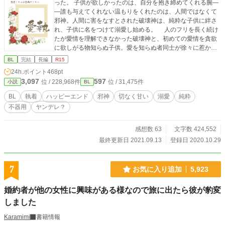
った。 子供が欲しかったのは、自分を抱き締めてくれる腕―
―誰も与えてくれない温もりをくれたのは、人間ではなくて
邪神。人間に害をなすとされた破壊神は、純粋な子供に絆さ
れ、子供に名をつけて溺愛し始める。 人のフリを長く続け
たが愛情を理解できなかった破壊神と、初めての愛情を貪欲
に欲しがる物知らぬ子供。愛を知らぬ者同士が徐々に惹かれ
合う、ひたすら甘くて切ない恋物語。 「僕ね、セティのこと
BL
完結
長編
R15
大好きだよ」 【注意事項】ＢＬ、Ｒ１５、性的描写あり
24h.ポイント
468pt
（※印） 【重複投稿】アルファポリス、カクヨム、小説家に
3,097
597
位 / 228,968件
位 / 31,475件
小説
BL
なろう、エブリスタ 【完結】2021/9/13 ※2020/11/01 エ
ブリスタ BLカテゴリー6位 ※2021/09/09 エブリスタ、
BL
執着
ハッピーエンド
邪神
切なく甘い
溺愛
純粋
BLカテゴリー2位
不器用
ヤンデレ？
感想数 63
文字数 424,552
最終更新日 2021.09.13
登録日 2020.10.29
7
お気に入り追加
5,923
婚約者が他の女性に興味がある様なので旅に出たら彼が豹変
しました
Karamimi
書籍情報