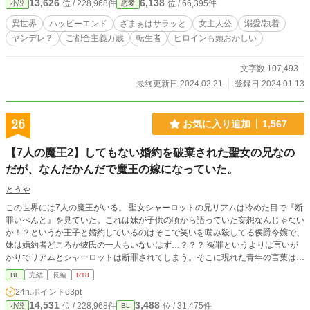
13,626
6,138
位 / 228,968件
位 / 66,395件
小説
恋愛
う心に誓ったクリスティーヌだったが、現実はそう甘くはなくて… 前世の記憶
を取り戻したクリスティーヌが、アルフレッドからの重い愛を全力で受け入れつ
異世界
ハッピーエンド
ざまぁはサラッと
女主人公
溺愛/執着
つ、彼を守るため奮闘するお話しです。 ご都合主義全開ですが、どうぞよろし
ヤンデレ？
ご都合主義万歳
転生者
ヒロインも頭おかしい
くお願いいたしますm(__)m 他サイトでも同時連載しています。
文字数 107,493
最終更新日 2024.02.21
登録日 2024.01.13
26
お気に入り追加
1,567
【7人の魔王2】してもない婚約を破棄された聖女の兄なの
だが、なんだかんだで魔王の嫁になっていた。
とうや
この世界には7人の魔王がいる。 聖女シャーロットの兄リアムは冷めた目で『断
罪いべんと』を見ていた。これは妹が子供の頃から語っていた妄想なんじゃない
か！？というか王子と婚約しているのはそこで笑いを噛み殺してる侯爵令嬢で、
妹は婚約者どころか彼氏の一人もいないはず…？？？ 冤罪というよりは言いが
かりでリアムとシャーロットは断罪されてしまう。そこに現れた青年の言葉は
「要らないなら、くれないか？」というもので……。 画して、リアムの楽しい
BL
完結
長編
R18
魔王領生活(スローライフ)が始まった。 穏やかな海の魔王×元平民聖女の兄。 7
24h.ポイント
63pt
人の魔王シリーズ『嫉妬のレヴィアタン編』開幕です。 *************************
14,531
3,488
位 / 228,968件
位 / 31,475件
小説
BL
******************* ATTENTION *********************************