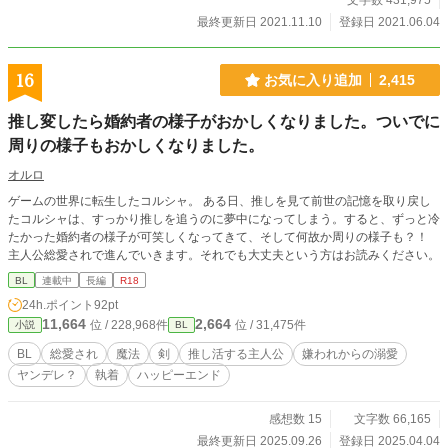
文字数 431,975
少は似ていたっておかしくないじゃない。」 三度目の人生はどうなる⁈ まず
はアンネマリー編から。 誤字脱字、お許しください。 素人のご都合主義の小説
最終更新日 2021.11.10
登録日 2021.06.04
です。申し訳ありません。
16
お気に入り追加
2,415
推し変したら婚約者の様子がおかしくなりました。ついでに
周りの様子もおかしくなりました。
オルロ
ゲームの世界に転生したコルシャ。 ある日、推しを見て前世の記憶を取り戻し
たコルシャは、すっかり推しを追うのに夢中になってしまう。すると、ずっと冷
たかった婚約者の様子が可笑しくなってきて、そして何故か周りの様子も？！
主人公総愛されで進んでいきます。それでも大丈夫という方はお読みください。
BL
連載中
長編
R18
24h.ポイント
92pt
11,664
2,664
位 / 228,968件
位 / 31,475件
小説
BL
BL
総愛され
魔法
剣
推し活する主人公
嫌われからの溺愛
ヤンデレ？
執着
ハッピーエンド
感想数 15
文字数 66,165
最終更新日 2025.09.26
登録日 2025.04.04