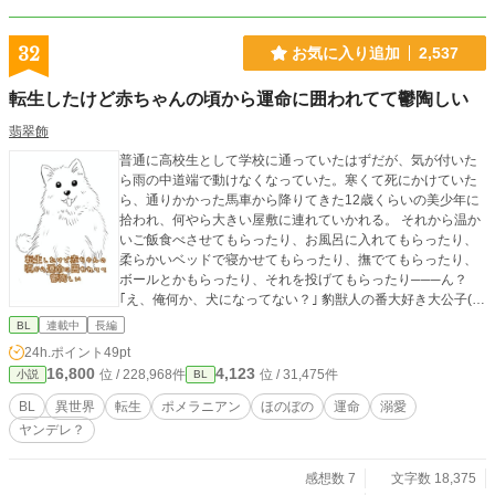
32
お気に入り追加
2,537
転生したけど赤ちゃんの頃から運命に囲われてて鬱陶しい
翡翠飾
普通に高校生として学校に通っていたはずだが、気が付いた
ら雨の中道端で動けなくなっていた。寒くて死にかけていた
ら、通りかかった馬車から降りてきた12歳くらいの美少年に
拾われ、何やら大きい屋敷に連れていかれる。 それから温か
いご飯食べさせてもらったり、お風呂に入れてもらったり、
柔らかいベッドで寝かせてもらったり、撫でてもらったり、
ボールとかもらったり、それを投げてもらったり───ん？
｢え、俺何か、犬になってない？｣ 豹獣人の番大好き大公子(1
2)×ポメラニアン獣人転生者(1)の話。
BL
連載中
長編
24h.ポイント
49pt
16,800
4,123
位 / 228,968件
位 / 31,475件
小説
BL
BL
異世界
転生
ポメラニアン
ほのぼの
運命
溺愛
ヤンデレ？
感想数 7
文字数 18,375