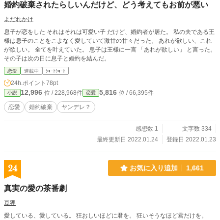
婚約破棄されたらしいんだけど、どう考えてもお前が悪い
よだれかけ
息子が恋をした それはそれは可愛い子 だけど、婚約者が居た。 私の夫である王
様は息子のことをこよなく愛していて激甘の甘々だった。 あれが欲しい、これ
が欲しい。 全てを叶えていた。 息子は王様に一言 「あれが欲しい」 と言った。
その子は次の日に息子と婚約を結んだ。
恋愛
連載中
ｼｮｰﾄｼｮｰﾄ
24h.ポイント
78pt
12,996
5,816
位 / 228,968件
位 / 66,395件
小説
恋愛
恋愛
婚約破棄
ヤンデレ？
感想数 1
文字数 334
最終更新日 2022.01.24
登録日 2022.01.23
24
お気に入り追加
1,661
真実の愛の茶番劇
豆狸
愛している、愛している。 狂おしいほどに君を。 狂いそうなほど君だけを。