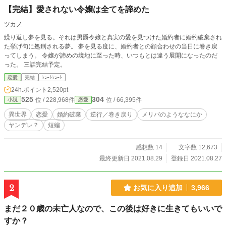
【完結】愛されない令嬢は全てを諦めた
ツカノ
繰り返し夢を見る。それは男爵令嬢と真実の愛を見つけた婚約者に婚約破棄され
た挙げ句に処刑される夢。 夢を見る度に、婚約者との顔合わせの当日に巻き戻
ってしまう。 令嬢が諦めの境地に至った時、いつもとは違う展開になったのだ
った。 三話完結予定。
恋愛
完結
ｼｮｰﾄｼｮｰﾄ
24h.ポイント
2,520pt
525
304
位 / 228,968件
位 / 66,395件
小説
恋愛
異世界
恋愛
婚約破棄
逆行／巻き戻り
メリバのようななにか
ヤンデレ？
短編
感想数 14
文字数 12,673
最終更新日 2021.08.29
登録日 2021.08.27
2
お気に入り追加
3,966
まだ２０歳の未亡人なので、この後は好きに生きてもいいで
すか？