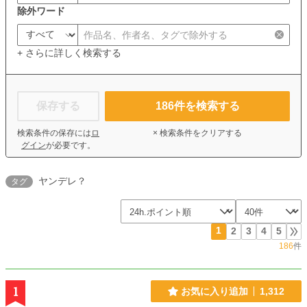
除外ワード
+ さらに詳しく検索する
保存する
186
件を検索する
検索条件の保存には
ロ
× 検索条件をクリアする
グイン
が必要です。
ヤンデレ？
タグ
1
2
3
4
5
186
件
1
お気に入り追加
1,312