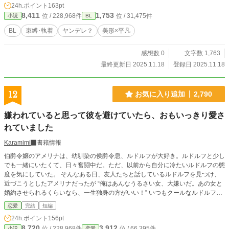
24h.ポイント
163pt
8,411
1,753
位 / 228,968件
位 / 31,475件
小説
BL
BL
束縛･執着
ヤンデレ？
美形×平凡
感想数 0
文字数 1,763
最終更新日 2025.11.18
登録日 2025.11.18
12
お気に入り追加
2,790
嫌われていると思って彼を避けていたら、おもいっきり愛さ
れていました
Karamimi
書籍情報
伯爵令嬢のアメリナは、幼馴染の侯爵令息、ルドルフが大好き。ルドルフと少し
でも一緒にいたくて、日々奮闘中だ。ただ、以前から自分に冷たいルドルフの態
度を気にしていた。 そんなある日、友人たちと話しているルドルフを見つけ、
近づこうとしたアメリナだったが “俺はあんなうるさい女、大嫌いだ。あの女と
婚約させられるくらいなら、一生独身の方がいい！” いつもクールなルドルフ
が、珍しく声を荒げていた。 うるさい女って、私の事よね。以前から私に冷た
恋愛
完結
短編
かったのは、ずっと嫌われていたからなの？ いつもルドルフに付きまとってい
24h.ポイント
156pt
たアメリナは、完全に自分が嫌われていると勘違いし、彼を諦める事を決意す
8,720
3,912
位 / 228,968件
位 / 66,395件
小説
恋愛