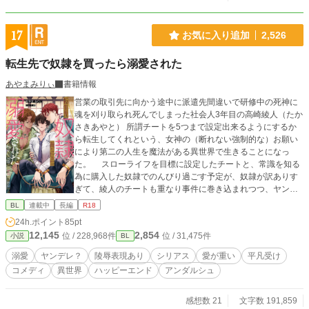
17
お気に入り追加
2,526
転生先で奴隷を買ったら溺愛された
あやまみりぃ
書籍情報
営業の取引先に向かう途中に派遣先間違いで研修中の死神に
魂を刈り取られ死んでしまった社会人3年目の高崎綾人（たか
さきあやと） 所謂チートを5つまで設定出来るようにするか
ら転生してくれという、女神の（断れない強制的な）お願い
により第二の人生を魔法がある異世界で生きることになっ
た。 スローライフを目標に設定したチートと、常識を知る
為に購入した奴隷でのんびり過ごす予定が、奴隷が訳ありす
ぎて、綾人のチートも重なり事件に巻き込まれつつ、ヤンデ
レ気味な奴隷に溺愛されていく話。 年下美形奴隷（スパダ
BL
連載中
長編
R18
リ・主人公属性）×年上平凡社会人（諦め癖あり・チート持
24h.ポイント
85pt
ち） 〈注意〉 1章は明るい感じですが、2章は陵辱表現等あり
12,145
2,854
位 / 228,968件
位 / 31,475件
小説
BL
ますので、苦手な方は1章まででお願いします。 苦手ではな
い方は、乗り越えた先にヤンデレ気味な溺愛年下奴隷が見れ
溺愛
ヤンデレ？
陵辱表現あり
シリアス
愛が重い
平凡受け
ますのでお楽しみに。 ------------------------------ ムーンライトノ
コメディ
異世界
ハッピーエンド
アンダルシュ
ベルズさんで日間・週間・月間・四半期ランキング1位ありが
とうございます！！！ 番外編は不定期更新予定。
感想数 21
文字数 191,859