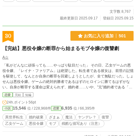
文字数 8,767
最終更新日 2025.09.17
登録日 2025.09.15
30
お気に入り追加
501
【完結】悪役令嬢の断罪から始まるモブ令嬢の復讐劇
A☆
「私がどんなに頑張っても……やっぱり駄目だった」 その日、乙女ゲームの悪
役令嬢、「レイナ・ファリアム」は絶望した。転生者である彼女は、前世の記憶
を駆使して、なんとか自身の断罪を回避しようとしたが、全て無駄だった。しょ
せんは悪役令嬢。ゲームの絶対的勝者であるはずのヒロインに勝てるはずがな
い。自身が断罪する運命は変えられず、婚約者……いや、”元”婚約者である「デ
イファン・テリアム」に婚約破棄と国外追放を命じられる。みんな、誰一人とし
恋愛
完結
短編
てレイナを庇ってはくれず、レイナに冷たい視線を向けていた。そして、国外追
24h.ポイント
56pt
放のための馬車に乗り込むと、馬車の中に隠れていた何者かによって……レイナ
15,546
6,935
位 / 228,968件
位 / 66,395件
小説
恋愛
は殺害されてしまった。 「なぜ、レイナが……あの子は何も悪くないの
に！！」 彼女の死に唯一嘆いたものは、家族以上にレイナを知る存在……レイ
異世界転生
婚約破棄
ざまぁ
魔法
ヤンデレ？
復讐
ナの親友であり、幼馴染でもある、侯爵令嬢、「ヴィル・テイラン」であった。
乙女ゲーム
悪役令嬢
モブ
残酷な描写あり（注意）
ヴィルは親友のレイナにすら教えていなかったが、自身も前世の記憶を所持して
おり、自身がゲームのモブであるということも知っていた。 「これまでは物語