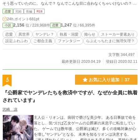
そう思っていたのに。 なんで？ なんでこんな目に合わなくちゃいけないの？ な
んで！ 生きたい、と強く願った彼女は、目が覚めると5歳の自分に戻っていた。
恋愛
完結
長編
R18
今度は絶対に負けない。 わたしは、わたしらしく。 優しい人たちとともに、も
24h.ポイント
681pt
う一度生きなおすルヴィア。前回の人生にけりをつけるため、あの顔合わせにも
2,156
1,247
位 / 228,968件
位 / 66,395件
小説
恋愛
自ら望んで出向いたのに… ※初投稿です。 自分が好きな内容を詰め込みまし
た。 ご都合主義満載です。 許せる方だけお読みください…|дﾟ) 妄想爆発でいや
恋愛
異世界
ヤンデレ？
執着・溺愛
拗らせ
ストーカー要素あり
らしくなる予定です。文才がないので、たぶん、ですが…すみません。 ☆がつ
設定ふわふわ
ご都合主義
ファンタジー
らぶえっちたまに無理矢理？
いてるのは軽度～R18要素入りです。 書いてるうちにジークさんとヴィーさん
の関係性を表せてないなと思い、題名変更しました(ーωー)。2020 03 20時点。
ネーミングセンス絶対零度です。 元題 今度は逃げません？あの決意はもうい
文字数 344,497
い、皇太子殿下の執着から逃げたい 読み返して、たまに改稿かけています。 私
最終更新日 2020.04.19
登録日 2020.02.11
自身が抉られるような話は苦手なので…ポワポワした話であります。 出てくる
キャラクターも、あちこちでくっつけたくなります。病気です。
5
お気に入り追加
37
『公爵家でヤンデレたちを救済中ですが、なぜか全員に執着
されています』
沢崎 凉
主人公・リオンは、病弱で儚げな美少年。 ある日事故で命を
落とし、気づけば乙女ゲームの公爵家の末息子に転生してい
た。 ゲームでは数年後、公爵家は滅び、多くの攻略対象が心
を壊し”ヤンデレ”となる。 未来を知るリオンは決意する。