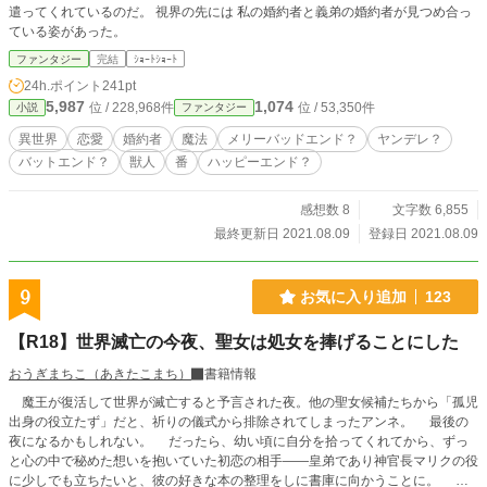
遣ってくれているのだ。 視界の先には 私の婚約者と義弟の婚約者が見つめ合っ
ている姿があった。
ファンタジー
完結
ｼｮｰﾄｼｮｰﾄ
24h.ポイント
241pt
5,987
1,074
位 / 228,968件
位 / 53,350件
小説
ファンタジー
異世界
恋愛
婚約者
魔法
メリーバッドエンド？
ヤンデレ？
バットエンド？
獣人
番
ハッピーエンド？
感想数 8
文字数 6,855
最終更新日 2021.08.09
登録日 2021.08.09
9
お気に入り追加
123
【R18】世界滅亡の今夜、聖女は処女を捧げることにした
おうぎまちこ（あきたこまち）
書籍情報
魔王が復活して世界が滅亡すると予言された夜。他の聖女候補たちから「孤児
出身の役立たず」だと、祈りの儀式から排除されてしまったアンネ。 最後の
夜になるかもしれない。 だったら、幼い頃に自分を拾ってくれてから、ずっ
と心の中で秘めた想いを抱いていた初恋の相手――皇弟であり神官長マリクの役
に少しでも立ちたいと、彼の好きな本の整理をしに書庫に向かうことに。 そ