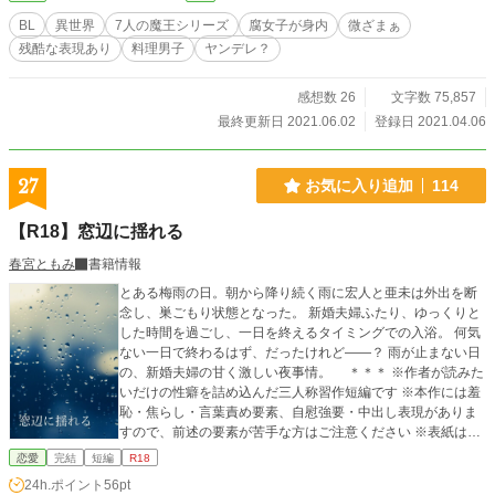
*********** ＊独自設定があります。随時更新の【人物紹介とネタバレ含む裏設
BL
異世界
7人の魔王シリーズ
腐女子が身内
微ざまぁ
定】を参考にしてください。 ＊人道に反する残酷な表現があります。前作でわ
残酷な表現あり
料理男子
ヤンデレ？
かるように、これは『神々が統治した世界が滅びる物語』です。善人悪人関係な
く死にます。グロ、胸糞注意報です。エロはあんまりありません。 ＊コメント
は返せませんが、ありがたく拝読してから認証しています。感想に感銘を受けて
感想数 26
文字数 75,857
最終話以降のオマケ話を書くかも知れません(*´ω｀*) ＊ストックがあれば毎日お
最終更新日 2021.06.02
登録日 2021.04.06
昼の12時ごろ更新。1話あたりの文字数は少ないです。
27
お気に入り追加
114
【R18】窓辺に揺れる
春宮ともみ
書籍情報
とある梅雨の日。朝から降り続く雨に宏人と亜未は外出を断
念し、巣ごもり状態となった。 新婚夫婦ふたり、ゆっくりと
した時間を過ごし、一日を終えるタイミングでの入浴。 何気
ない一日で終わるはず、だったけれど――？ 雨が止まない日
の、新婚夫婦の甘く激しい夜事情。 ＊＊＊ ※作者が読みた
いだけの性癖を詰め込んだ三人称習作短編です ※本作には‭羞
恥・焦らし・言葉責め要素、‬自慰強要・中出し‬表現がありま
すので、前述の要素が苦手な方はご注意ください ※表紙はpix
abay様よりお借りしました
恋愛
完結
短編
R18
24h.ポイント
56pt