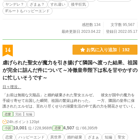
く変わっていくのだった。 私も、貴方達のように自分の幸せを求めても許され
ヤンデレ？
ざまぁ？
すれ違い
後半狂気
ますか……？ ※後半、壊れてる人が登場します。苦手な方はご注意下さい。 ※
IFルートもハッピーエンド
このお話は私独自の設定もあります、ご了承ください。ご都合主義な場面も多々
あるかと思います。 ※『幸せは人それぞれ』と、いうような作品になっていま
す。苦手な方はご注意下さい。 ※こちらの作品は小説家になろう様でも掲載し
感想数 134
文字数 95,567
ています。
最終更新日 2023.04.22
登録日 2022.05.17
14
お気に入り追加
192
虐げられた聖女が魔力を引き揚げて隣国へ渡った結果、祖国
が完全に詰んだ件について～冷徹皇帝陛下は私を甘やかすの
に忙しいそうです～
日々埋没。
「お前は無能な欠陥品」と婚約破棄された聖女エルゼ。 彼女が国中の魔力を
手繰り寄せて出国した瞬間、祖国の繁栄は終わった。 一方、隣国の皇帝に保
護されたエルゼは、至れり尽くせりの溺愛生活の中で真の力を開花させていく。
恋愛
完結
短編
24h.ポイント
120pt
10,001
4,507
位 / 228,968件
位 / 66,395件
小説
恋愛
恋愛
ハッピーエンド
異世界
婚約破棄
ざまぁ
短編
聖女