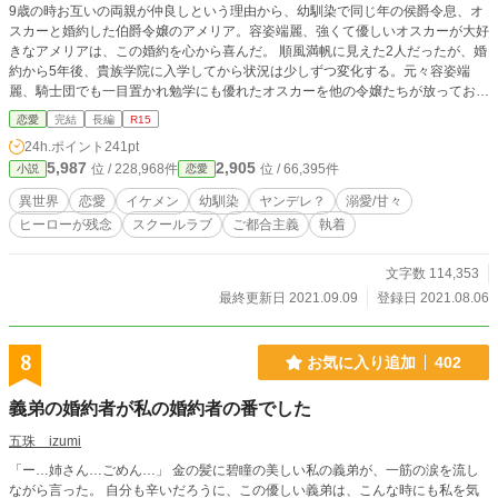
9歳の時お互いの両親が仲良しという理由から、幼馴染で同じ年の侯爵令息、オ
スカーと婚約した伯爵令嬢のアメリア。容姿端麗、強くて優しいオスカーが大好
きなアメリアは、この婚約を心から喜んだ。 順風満帆に見えた2人だったが、婚
約から5年後、貴族学院に入学してから状況は少しずつ変化する。元々容姿端
麗、騎士団でも一目置かれ勉学にも優れたオスカーを他の令嬢たちが放っておく
訳もなく、毎日たくさんの令嬢に囲まれるオスカー。 特に最近は、侯爵令嬢の
恋愛
完結
長編
R15
ミアと一緒に居る事も多くなった。自分より身分が高く美しいミアと幸せそうに
24h.ポイント
241pt
微笑むオスカーの姿を見たアメリアは、ある決意をする。 そんなアメリアに対
5,987
2,905
位 / 228,968件
位 / 66,395件
小説
恋愛
し、オスカーは… とても残念なヒーローと、行動派だが周りに流されやすいヒ
ロインのお話です。
異世界
恋愛
イケメン
幼馴染
ヤンデレ？
溺愛/甘々
ヒーローが残念
スクールラブ
ご都合主義
執着
文字数 114,353
最終更新日 2021.09.09
登録日 2021.08.06
8
お気に入り追加
402
義弟の婚約者が私の婚約者の番でした
五珠 izumi
「ー…姉さん…ごめん…」 金の髪に碧瞳の美しい私の義弟が、一筋の涙を流し
ながら言った。 自分も辛いだろうに、この優しい義弟は、こんな時にも私を気