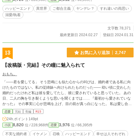
る。 一方ルドルフは、今までいつも自分の傍にいたアメリナが急に冷たくなっ
たことで、完全に動揺していた。実はルドルフは、誰よりもアメリナを愛してい
ハッピーエンド
異世界
ご都合主義
ヤンデレ？
すれ違いの両思い
たのだ。アメリナに冷たく当たっていたのも、アメリナのある言葉を信じたた
溺愛/執着
め。 お互い思い合っているのにすれ違う2人。 さらなる勘違いから、焦りと不
安を募らせていくルドルフは、次第に心が病んでいき… ※すれ違いからのハッ
ピーエンドを目指していたのですが、なぜかヒーローが病んでしまいました汗
文字数 78,371
こんな感じの作品ですが、どうぞよろしくお願いしますm(__)m
最終更新日 2024.02.27
登録日 2024.01.31
13
お気に入り追加
2,747
【改稿版・完結】その瞳に魅入られて
おもち。
「——君を愛してる」 そう悲鳴にも似た心からの叫びは、婚約者である私に向
けたものではない。私の従姉妹へ向けられたものだった—— 幼い頃に交わした
婚約だったけれど私は彼を愛してたし、彼に愛されていると思っていた。 あの
日、二人の胸を引き裂くような思いを聞くまでは…… 『最初から愛されていな
かった』 その事実に心が悲鳴を上げ、目の前が真っ白になった。 私は愛し合っ
ている二人を引き裂く『邪魔者』でしかないのだと、その光景を見ながらひたす
恋愛
完結
長編
R15
ら現実を受け入れるしかなかった。 『このまま婚姻を結んでも、私は一生愛
24h.ポイント
149pt
されない』 『私も一度でいいから、あんな風に愛されたい』 でも貴族令嬢で
8,820
3,976
位 / 228,968件
位 / 66,395件
小説
恋愛
ある立場が、父が、それを許してはくれない。 必死で気持ちに蓋をして、淡々
と日々を過ごしていたある日。偶然見つけた一冊の本によって、私の運命は大き
不実な婚約者
イケメン
召喚
ハッピーエンド
幸せは人それぞれ