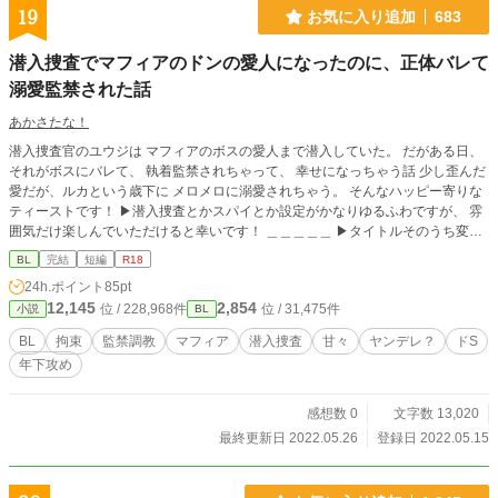
19
お気に入り追加
683
潜入捜査でマフィアのドンの愛人になったのに、正体バレて
溺愛監禁された話
あかさたな！
潜入捜査官のユウジは マフィアのボスの愛人まで潜入していた。 だがある日、
それがボスにバレて、 執着監禁されちゃって、 幸せになっちゃう話 少し歪んだ
愛だが、ルカという歳下に メロメロに溺愛されちゃう。 そんなハッピー寄りな
ティーストです！ ▶︎潜入捜査とかスパイとか設定がかなりゆるふわですが、 雰
囲気だけ楽しんでいただけると幸いです！ ＿＿＿＿＿ ▶︎タイトルそのうち変え
ます 2022/05/16変更！ 拘束（仮題名）→ 潜入捜査でマフィアのドンの愛人にな
BL
完結
短編
R18
ったのに、正体バレて溺愛監禁された話 ▶︎毎日18時更新頑張ります！一万字前
24h.ポイント
85pt
後のお話に収める予定です 2022/05/24の更新は1日お休みします。すみません。
12,145
2,854
位 / 228,968件
位 / 31,475件
小説
BL
▶︎▶︎r18表現が含まれます※ ◀︎◀︎ ＿＿＿＿＿
BL
拘束
監禁調教
マフィア
潜入捜査
甘々
ヤンデレ？
ドS
年下攻め
感想数 0
文字数 13,020
最終更新日 2022.05.26
登録日 2022.05.15