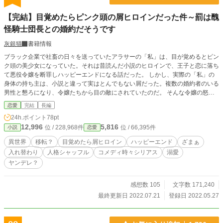
【完結】目覚めたらピンク頭の屑ヒロインだった件～罰は醜
怪騎士団長との婚約だそうです
灰銀猫
書籍情報
ブラック企業で社畜の日々を送っていたアラサーの「私」は、目が覚めるとピン
ク頭の美少女になっていた。それは昔読んだ小説のヒロインで、王子と恋に落ち
て悪役令嬢を断罪しハッピーエンドになる話だった。 しかし、実際の「私」の
身体の持ち主は、小説と違って実はとんでもない屑だった。複数の婚約者のいる
男性と懇ろになり、令嬢たちから目の敵にされていたのだ。 そんな令嬢の怒り
は「私」に向かい、罰として令嬢達から恐れられている騎士団長と婚約しろと言
恋愛
完結
長編
われ… 私の身体はどうなったのか？ピンク頭の身体は誰？少しずつ状況が明ら
24h.ポイント
78pt
かになる中、入れ替わってたのが一対一ではなく四人でシャッフルだったよう
12,996
5,816
位 / 228,968件
位 / 66,395件
小説
恋愛
で？ ヒーローは小説の世界では非イケメンです。 ご都合主義で設定はゆるゆる
です。 他サイトでも掲載しています。
異世界
移転？
目覚めたら屑ヒロイン
ハッピーエンド
ざまぁ
入れ替わり
人格シャッフル
コメディ時々シリアス
溺愛
ヤンデレ？
感想数 105
文字数 171,240
最終更新日 2022.07.21
登録日 2022.05.27