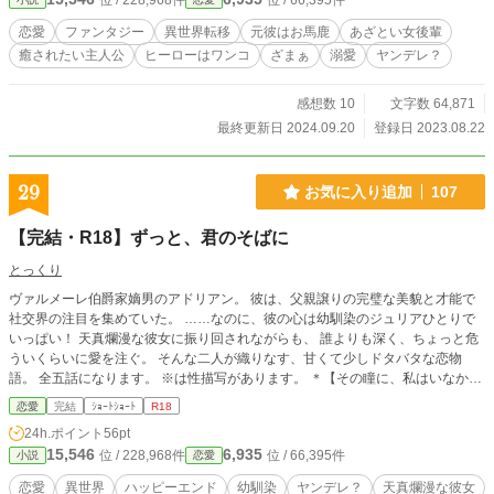
位 / 228,968件
位 / 66,395件
ンションで書いたものなので、設定ゆるゆるでノリと勢いだけです。 苦情は受
け付けませんので、お心の広い方のみお読みください。 タグは話が進むと追加
恋愛
ファンタジー
異世界転移
元彼はお馬鹿
あざとい女後輩
の可能性あり。 9/5 R18を取り下げました。
癒されたい主人公
ヒーローはワンコ
ざまぁ
溺愛
ヤンデレ？
感想数 10
文字数 64,871
最終更新日 2024.09.20
登録日 2023.08.22
29
お気に入り追加
107
【完結・R18】ずっと、君のそばに
とっくり
ヴァルメーレ伯爵家嫡男のアドリアン。 彼は、父親譲りの完璧な美貌と才能で
社交界の注目を集めていた。 ……なのに、彼の心は幼馴染のジュリアひとりで
いっぱい！ 天真爛漫な彼女に振り回されながらも、 誰よりも深く、ちょっと危
ういくらいに愛を注ぐ。 そんな二人が織りなす、甘くて少しドタバタな恋物
語。 全五話になります。 ※は性描写があります。 ＊【その瞳に、私はいなかっ
た】 のユーグの嫡男・アドリアンの話になります。 アドリアンは、「もう一つ
恋愛
完結
ｼｮｰﾄｼｮｰﾄ
R18
の物語〜if十二年後〜」に出ています。 二つの物語を読んでいただいた方が、よ
24h.ポイント
56pt
り世界観がわかる内容になっています。(読んでいなくても大丈夫です)
15,546
6,935
位 / 228,968件
位 / 66,395件
小説
恋愛
恋愛
異世界
ハッピーエンド
幼馴染
ヤンデレ？
天真爛漫な彼女