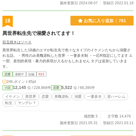
最終更新日 2024.08.07
登録日 2022.01.18
18
お気に入り追加
781
異世界転生先で溺愛されてます！
目玉焼きはソース
異世界転生した18歳のエマが転生先で色々なタイプのイケメンたちから溺愛さ
れる話。 ・男性のみ美醜逆転した世界 ・一妻多夫制 ・一応R指定にしてます ⚠️
一部、差別的表現・暴力的表現が入るかもしれません タグは追加していきま
す。
恋愛
連載中
短編
R15
24h.ポイント
85pt
12,145
5,522
位 / 228,968件
位 / 66,395件
小説
恋愛
イケメン
異世界
恋愛
美醜逆転
溺愛
一妻多夫
逆ハーレム
転生
ヤンデレ？
感想数 5
文字数 14,476
最終更新日 2021.05.31
登録日 2021.03.11