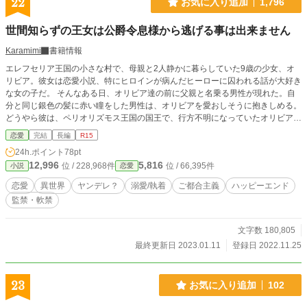
22
お気に入り追加
1,796
世間知らずの王女は公爵令息様から逃げる事は出来ません
Karamimi
書籍情報
エレフセリア王国の小さな村で、母親と2人静かに暮らしていた9歳の少女、オ
リビア。彼女は恋愛小説、特にヒロインが病んだヒーローに囚われる話が大好き
な女の子だ。 そんなある日、オリビア達の前に父親と名乗る男性が現れた。自
分と同じ銀色の髪に赤い瞳をした男性は、オリビアを愛おしそうに抱きしめる。
どうやら彼は、ペリオリズモス王国の国王で、行方不明になっていたオリビアの
母を10年もの間探し続けていたらしい。 国に帰る事を渋る母親を説得し、父親
恋愛
完結
長編
R15
と3人で帰る事を決意するオリビア。ただ父親は、オリビアの大好きな小説のヒ
24h.ポイント
78pt
ーロー同様非情に嫉妬深く、母親だけでなくオリビアまでも王宮から出る事を禁
12,996
5,816
位 / 228,968件
位 / 66,395件
小説
恋愛
じてしまう。 それでもそれなりに楽しく生きていたオリビアの前に、1人の少年
が現れ… 世間知らずな平民上がりの王女と、そんな彼女の虜になってしまった
恋愛
異世界
ヤンデレ？
溺愛/執着
ご都合主義
ハッピーエンド
公爵令息の恋のお話です。 ご都合主義全開、ヤンデレ？系のお話です。 よろし
監禁・軟禁
くお願いしますm(__)m
文字数 180,805
最終更新日 2023.01.11
登録日 2022.11.25
23
お気に入り追加
102