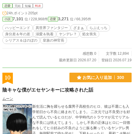
こでたまたまマリクと出会ったアンネは、最後の晩餐を二人でとることになった
恋愛
完結
短編
R18
のだが……マリクの様子が豹変して――？ ※Ｒ18には※ ※7/5世界滅亡の予言
24h.ポイント
205pt
の日までに投稿したくて書きました。 ※思い付きなので、ふんわり設定。脱衣
7,101
3,271
位 / 228,968件
位 / 66,395件
小説
恋愛
とか無理矢理とか何でも許せる人向け。 ※ムーンライトノベルズの完結作品。
※人外（魔王） ※本編1万字数前後のさくっと読める短編です。 ※マリクsideも
ハッピーエンド
異世界ファンタジー
ざまぁ
らぶえっち
あります。ヤンデレエンド派はどうぞお読みくださいませ。
身分差＆年の差
溺愛＆執着
ヤンデレ？
処女喪失
シリアス＆ほのぼの
皇族の神官長
感想数 0
文字数 12,894
最終更新日 2026.07.20
登録日 2026.07.19
10
お気に入り追加
300
陰キャな僕がエセヤンキーに攻略された話
ムーン
新生活に胸を躍らせる腐男子高校生のヒロ、彼は不運にも入
学初日から不良に絡まれてしまう。 二次元では不良受けを好
んで読んでいるヒロだが、中学時代のトラウマが元でリアル
な不良には怯えてしまう。 しかし不良の正体はヒロに一目惚
れをしてヒロ好みの不良のように振る舞っているヤンデレ男
子。毎朝駅前で待ち伏せし、下校もべったり。 最初こそ怖が