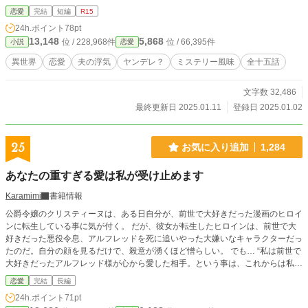
恋愛
完結
短編
R15
24h.ポイント
78pt
13,148
5,868
位 / 228,968件
位 / 66,395件
小説
恋愛
異世界
恋愛
夫の浮気
ヤンデレ？
ミステリー風味
全十五話
文字数 32,486
最終更新日 2025.01.11
登録日 2025.01.02
25
お気に入り追加
1,284
あなたの重すぎる愛は私が受け止めます
Karamimi
書籍情報
公爵令嬢のクリスティーヌは、ある日自分が、前世で大好きだった漫画のヒロイ
ンに転生している事に気が付く。 だが、彼女が転生したヒロインは、前世で大
好きだった悪役令息、アルフレッドを死に追いやった大嫌いなキャラクターだっ
たのだ。自分の顔を見るだけで、殺意が湧くほど憎らしい。 でも… “私は前世で
大好きだったアルフレッド様が心から愛した相手。という事は、これからは私が
愛するアルフレッド様を全力で愛し抜けばいいのでは？ そうよ、私がアルフレ
恋愛
完結
長編
ッド様を幸せにすればいいのよ！ 私を悪役ヒロイン、クリスティーヌに転生さ
24h.ポイント
71pt
せてくれてありがとう！私、絶対にアルフレッド様を幸せにして見せるわ！“ そ