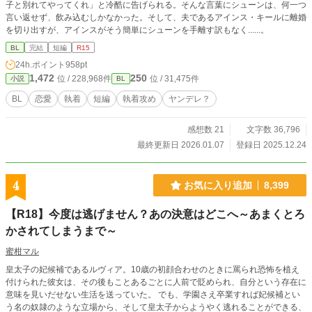
子と別れてやってくれ」と冷酷に告げられる。そんな言葉にシューンは、何一つ
言い返せず、飲み込むしかなかった。そして、夫であるアインス・キールに離婚
を切り出すが、アインスがそう簡単にシューンを手離す訳もなく......。
BL
完結
短編
R15
24h.ポイント
958pt
1,472
250
位 / 228,968件
位 / 31,475件
小説
BL
BL
恋愛
執着
短編
執着攻め
ヤンデレ？
感想数 21
文字数 36,796
最終更新日 2026.01.07
登録日 2025.12.24
4
お気に入り追加
8,399
【R18】今度は逃げません？あの決意はどこへ～あまくとろ
かされてしまうまで～
蜜柑マル
皇太子の妃候補であるルヴィア。10歳の初顔合わせのときに罵られ恐怖を植え
付けられた彼女は、その後もことあるごとに人前で貶められ、自分という存在に
意味を見いだせない生活を送っていた。 でも、学園さえ卒業すれば妃候補とい
う名の奴隷のような立場から、そして皇太子からようやく逃れることができる、