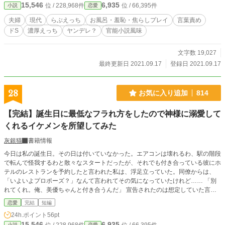
15,546
6,935
位 / 228,968件
位 / 66,395件
小説
恋愛
夫婦
現代
らぶえっち
お風呂・羞恥・焦らしプレイ
言葉責め
ドS
濃厚えっち
ヤンデレ？
官能小説風味
文字数 19,027
最終更新日 2021.09.17
登録日 2021.09.17
28
お気に入り追加
814
【完結】誕生日に最低なフラれ方をしたので神様に溺愛して
くれるイケメンを所望してみた
灰銀猫
書籍情報
今日は私の誕生日。その日は付いていなかった。エアコンは壊れるわ、駅の階段
で転んで怪我するわと散々なスタートだったが、それでも付き合っている彼にホ
テルのレストランを予約したと言われた私は、浮足立っていた。同僚からは、
「いよいよプロポーズ？」なんて言われてその気になっていたけれど…… 「別
れてくれ。俺、美優ちゃんと付き合うんだ」 宣告されたのは想定していた言葉
とは真逆で、しかも決定事項。 （ああ、神様！ 誕プレに私だけを愛して甘や
恋愛
完結
短編
かしてくれるスパダリイケメンを下さい！ つーか寄こせ―――！！！） そう
24h.ポイント
56pt
願った次の瞬間、気が付けば暗い森の中にいて…… 暑さ疲れからのおかしなテ
15,546
6,935
小説
恋愛