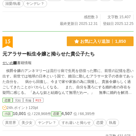
溺愛/執着
ヤンデレ？
感想数 3
文字数 15,407
最終更新日 2025.12.31
登録日 2025.12.25
15
お気に入り追加
1,850
元アラサー転生令嬢と拗らせた貴公子たち
せいめ
書籍情報
侯爵令嬢のアンネマリーは流行り病で生死を彷徨った際に、前世の記憶を思い
出す。前世では地球の日本という国で、婚活に勤しむアラサー女子の杏奈であっ
た自分を。 病から回復し、今まで家や家族の為に我慢し、貴族令嬢らしく過
ごしてきたことがバカらしくなる。 また、自分を蔑ろにする婚約者の存在を
疑問に感じる。 「あんな奴と結婚なんて無理だわー。」 無事に婚約を解消
し、自分らしく生きていこうとしたところであったが、不慮の事故で亡くなって
恋愛
完結
長編
R15
しまう。 そして、死んだはずのアンネマリーは、また違う人物にまた生まれ
24h.ポイント
120pt
変わる。アンネマリーの記憶は殆ど無く、杏奈の記憶が強く残った状態で。
10,001
4,507
位 / 228,968件
位 / 66,395件
小説
恋愛
生まれ変わったのは、アンネマリーが亡くなってすぐ、アンネマリーの従姉妹の
マリーベルとしてだった。 マリーベルはアンネマリーの記憶がほぼ無いので
異世界
美少女
ヤンデレ？
すれ違いと拗らせ
恋愛
執着
気付かないが、見た目だけでなく言動や所作がアンネマリーにとても似ているこ
とで、かつての家族や親族、友人が興味を持つようになる。 「従姉妹だし、多