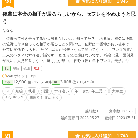
20
お気に入り追加
1,345
後輩に本命の相手が居るらしいから、セフレをやめようと思
う
ななな
「佐野って付き合ってるやつ居るらしいよ。知ってた？」 ある日、椎名は後輩
の佐野に付き合ってる相手が居ることを聞いた。 佐野は一番仲が良い後輩で、
セフレ関係でもある。 ただ、恋人が出来たなんて聞いてない…。 ワンコ気質な
二人のベタ？なすれ違い話です。 あまり悲壮感はないです。 椎名（受）面倒見
が良い。人見知りしない。逃げ足が早い。 佐野（攻）年下ワンコ。美形。ヤン
デレ気味。 ※途中でR-18シーンが入ります。「※」マークをつけます。
BL
完結
短編
R18
24h.ポイント
78pt
12,996
3,008
位 / 228,968件
位 / 31,475件
小説
BL
BL
短編
執着
溺愛
すれ違い
年下攻め×年上受け
大学生
ヤンデレ？
無理やり描写あり
感想数 6
文字数 13,576
最終更新日 2023.05.27
登録日 2023.05.21
21
お気に入り追加
1,793