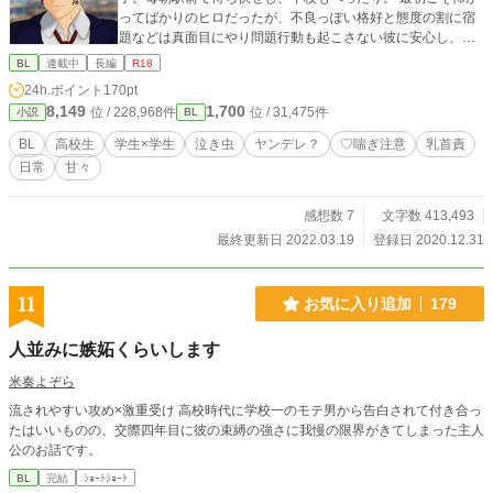
ってばかりのヒロだったが、不良っぽい格好と態度の割に宿
題などは真面目にやり問題行動も起こさない彼に安心し、
段々と友情を深めていく。 恐怖心が消えるとヒロは元々見た
BL
連載中
長編
R18
目が好みな彼を意識するようになっていき、悶々とした日々
24h.ポイント
170pt
を送るようになる。 そんなある日、彼の泣き顔を見てしまい
8,149
1,700
位 / 228,968件
位 / 31,475件
小説
BL
ヒロの泣き顔フェチが暴走し── ── ──── ────── 泣き顔
フェチのメカクレ男子×すぐボロを出す泣き虫エセヤンキー
BL
高校生
学生×学生
泣き虫
ヤンデレ？
♡喘ぎ注意
乳首責
の、ピュア恋ＢＬ ※♡記号使用アリ。 ※タイトルに♡記号の
日常
甘々
ある回は不良視点。 ※暴力描写・痴漢描写アリ(軽度) ※腐男
子の腐男子感薄めかも。
感想数 7
文字数 413,493
最終更新日 2022.03.19
登録日 2020.12.31
11
お気に入り追加
179
人並みに嫉妬くらいします
米奏よぞら
流されやすい攻め×激重受け 高校時代に学校一のモテ男から告白されて付き合っ
たはいいものの、交際四年目に彼の束縛の強さに我慢の限界がきてしまった主人
公のお話です。
BL
完結
ｼｮｰﾄｼｮｰﾄ