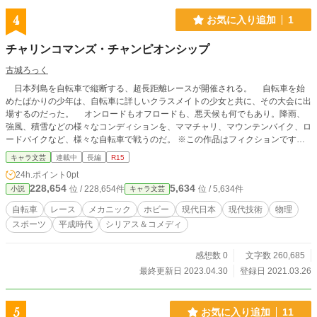
4
お気に入り追加
1
チャリンコマンズ・チャンピオンシップ
古城ろっく
日本列島を自転車で縦断する、超長距離レースが開催される。 自転車を始
めたばかりの少年は、自転車に詳しいクラスメイトの少女と共に、その大会に出
場するのだった。 オンロードもオフロードも、悪天候も何でもあり。降雨、
強風、積雪などの様々なコンディションを、ママチャリ、マウンテンバイク、ロ
ードバイクなど、様々な自転車で戦うのだ。 ※この作品はフィクションです。
実在する人物、地名、団体、大会、その他とは一切関係がありません。また、実
キャラ文芸
連載中
長編
R15
在する社名、車体名などが登場することがありますが、各社および各車両に対し
24h.ポイント
0pt
技術的、あるいは能力的なものを示唆する意図はありません。 ※劇中には大変
228,654
5,634
位 / 228,654件
位 / 5,634件
小説
キャラ文芸
危険な行為が描写されています。公道を走る際は交通ルールに則り、安全に運転
するよう努めてください。
自転車
レース
メカニック
ホビー
現代日本
現代技術
物理
スポーツ
平成時代
シリアス＆コメディ
感想数 0
文字数 260,685
最終更新日 2023.04.30
登録日 2021.03.26
5
お気に入り追加
11