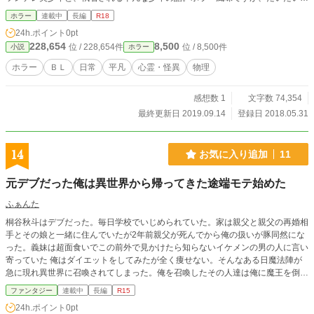
理でなぎ倒します。 ・※のついているものにはＲ描写があります ・ムーンライ
ホラー
連載中
長編
R18
トノベルズ様にも投稿しています。こちらは小話(怖い話)が多めです。
24h.ポイント
0pt
228,654
8,500
位 / 228,654件
位 / 8,500件
小説
ホラー
ホラー
ＢＬ
日常
平凡
心霊・怪異
物理
感想数 1
文字数 74,354
最終更新日 2019.09.14
登録日 2018.05.31
14
お気に入り追加
11
元デブだった俺は異世界から帰ってきた途端モテ始めた
ふぁんた
桐谷秋斗はデブだった。毎日学校でいじめられていた。家は親父と親父の再婚相
手とその娘と一緒に住んでいたが2年前親父が死んでから俺の扱いが豚同然にな
った。義妹は超面食いでこの前外で見かけたら知らないイケメンの男の人に言い
寄っていた 俺はダイエットをしてみたが全く痩せない。そんなある日魔法陣が
急に現れ異世界に召喚されてしまった。俺を召喚したその人達は俺に魔王を倒す
力が眠っていると言っていた。俺は人に、頼まれるのは初めてだったので即OK
ファンタジー
連載中
長編
R15
してしまった。そしてその日から特訓が始まった。ダイエットも成功してしっか
24h.ポイント
0pt
りとした細マッチョになってしまったのだ！ そして魔王を倒した俺は名残惜し