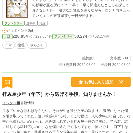
の影響が至る所に！？ ー早く！早く間違えたところを探して
直さないと!ー 膨大な計算紙を漁りながら、自分と向き合っ
ていくエマの破茶滅茶な一日が始まる。
ファンタジー
連載中
短編
24h.ポイント
0pt
228,654
53,274
位 / 228,654件
位 / 53,274件
小説
ファンタジー
日常
物理
やらかし
感想数 0
文字数 609
最終更新日 2024.08.02
登録日 2024.08.02
13
お気に入り追加
32
拝み屋少年（年下）から逃げる手段、知りませんか！
イシクロ
書籍情報
生きていかなければならない。それが生き延びた子の決まり。 孤児になった僕
を引き取ってくれた、遠い親戚のいる村。そこで僕は一人の少年と出会った。村
中から敬われ、恐れられ、忌み嫌われている拝み屋一族の当主に。 でも君、誰
に対しても塩対応なのに、なぜ僕に絡んでくるんですか。怖いです。 口下手な
ツンデレ美少年と、執着される平凡な少年の話。ホラー風味ですが、だいたい物