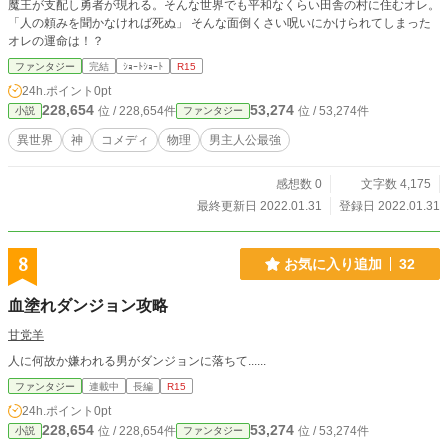
魔王が支配し勇者が現れる。そんな世界でも平和なくらい田舎の村に住むオレ。
「人の頼みを聞かなければ死ぬ」 そんな面倒くさい呪いにかけられてしまった
オレの運命は！？
ファンタジー
完結
ｼｮｰﾄｼｮｰﾄ
R15
24h.ポイント
0pt
228,654
53,274
位 / 228,654件
位 / 53,274件
小説
ファンタジー
異世界
神
コメディ
物理
男主人公最強
感想数 0
文字数 4,175
最終更新日 2022.01.31
登録日 2022.01.31
8
お気に入り追加
32
血塗れダンジョン攻略
甘党羊
人に何故か嫌われる男がダンジョンに落ちて......
ファンタジー
連載中
長編
R15
24h.ポイント
0pt
228,654
53,274
位 / 228,654件
位 / 53,274件
小説
ファンタジー