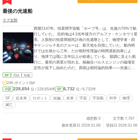
最後の光速船
ラプ太郎
西暦2147年。恒星間宇宙船「ホープ号」は、光速の70%で航
行していた。 目的地は4.3光年彼方のアルファ・ケンタウリ星
系。人類初の恒星間移民計画の先遣隊として、物理学者・田
中ケンジら十名のクルーは、新天地を目指していた。船内時
計では出発から三年。だが相対性理論の時間遅延効果によ
り、地球では既に五年以上が経過している。 順調に見えた航
行に、最初の異変が現れる。核融合パルスエンジンの磁場安
定性が低下し始めたのだ。原因は相対論的効果——光速に近
い速度で航行すると、前方から来る宇宙線のエネルギーが増
SF
完結
短編
幅され、船体と機器にダメージを与える。ローレンツ因子γ=
24h.ポイント
0pt
1.4倍に増幅された宇宙線が、超伝導磁場コイルを徐々に破壊
228,654
6,732
位 / 228,654件
位 / 6,732件
小説
SF
していた。 さらなる脅威が襲う。マイクロブラックホールか
らのホーキング放射との遭遇。高エネルギーガンマ線が船体
SF
近未来
ロボット
短編
未来
宇宙
宇宙船
科学
物理
を直撃し、エンジン出力が15%低下。このままでは三ヶ月以
滅亡
内にエンジンが停止し、減速不能のまま目的地を通過してし
まう。 クルーは決断を迫られる。速度を落として磁場負荷を
減らすか、このまま賭けに出るか。投票の結果、光速50%へ
感想数 0
文字数 7,787
の減速が決定される。到着は二年遅れるが、確実性を取っ
最終更新日 2026.01.06
登録日 2026.01.06
た。 だが、その瞬間、地球から緊急通信が入る。 「地球は壊
滅的な状況にある。太陽の巨大フレアにより磁気圏が破壊さ