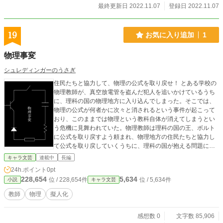
最終更新日 2022.11.07
登録日 2022.11.07
19
お気に入り追加
1
物理事変
シュレディンガーのうさぎ
住民たちと協力して、物理の公式を取り戻せ！ とある学校の
物理教師が、真空放電管を盗んだ犯人を追いかけているうち
に、理科の国の物理地方に入り込んでしまった。そこでは、
物理の公式が何者かに次々と消されるという事件が起こって
おり、このままでは物理という教科自体が消えてしまうとい
う危機に見舞われていた。物理教師は理科の国の王、ボルト
に公式を取り戻すよう頼まれ、物理地方の住民たちと協力し
て公式を取り戻していくうちに、理科の国が抱える問題に巻
き込まれていく。 ＊教科事変シリーズ二作目です。シリーズ
キャラ文芸
連載中
長編
物ですが前作の化学事変を知らなくても楽しめます。でも読
24h.ポイント
0pt
んでおくともっと楽しめると思います。
228,654
5,634
位 / 228,654件
位 / 5,634件
小説
キャラ文芸
教師
物理
擬人化
感想数 0
文字数 85,906