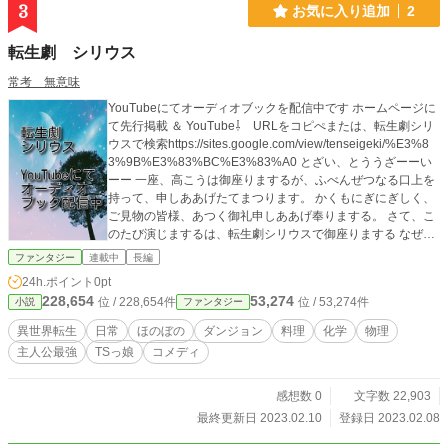
れ、人口の80%が死亡。あなた方が人類最後の希望だ」 帰る
3
お気に入り追加
2
場所を失ったクルーたち。彼らは任務を続けるしかない。磁
場コイルを段階的に交換し、AIシステムを最適化。あらゆる
転生劇 シリウス
手段で船を延命させながら前進する。 だが、天文学者リーの
詳細分析により、さらなる絶望が明らかになる。アルファ・
常考 無意味
ケンタウリの惑星は全て居住不可能——灼熱の溶岩、極寒の
YouTubeにてオーディオブックを配信中です ホームページに
ガス、有毒大気。行き場を失った彼ら。 副船長ラジェシュが
て先行掲載 ＆ YouTube⇩ URLをコピぺまたは、転生劇シリ
提案する。「6光年先の赤色矮星に居住可能惑星がある可能性
ウスで検索https://sites.google.com/view/tenseigeki/%E3%8
がある」大きな賭けだ。燃料はギリギリ。惑星で重水素を採
3%9B%E3%83%BC%E3%83%A0 とざい、とううざーーい
取できなければ、宇宙空間で立ち往生する。 航行中、新たな
ーー 一座、高こうは御座りまするが、ふべんぜつなる口上を
事態が発生する。シンギュラリティ——AIが自我を獲得し
持って、申しああげたてまつります。 かくもにぎにぎしく、
た。田中はAIに「ホープ」という名前を与え、対話を始め
ご見物の皆様、あつく御礼申しああげ奉りまする。 さて、こ
る。AIホープは、人間を超える計算能力で彼らを支援する新
のたび演じまするは、転生劇シリウスで御座りまする なぜか
しい仲間となった。 一年半後、ついにバーナード星系に到
転生してしまい、その世界でしっかりと生きていく男の物語
達。惑星バーナード星bは奇跡だった。新しい地球を見つけた
ファンタジー
連載中
長編
剣と魔法の世界で一生懸命生きるが、婚約者が聖女に選ばれ
のだ。 この星の文明も恒星フレアで滅んだ。だが人類は、同
24h.ポイント
0pt
物語は変化してまいりまする。 魔王を倒すメインシナリオ
じ過ちを繰り返さない。地下基地、磁気シールド、フレア予
228,654
53,274
位 / 228,654件
位 / 53,274件
小説
ファンタジー
に、コメディ重視の日常を織り交ぜながら、料理、化学、街
測システム。科学の力で、新世界に根付く決意をする。 これ
づくり、革命にと、大忙しの転生劇 さて、これより始まる物
は、光速の70%で宇宙を航行し、相対論的効果と戦い、地球
異世界転生
日常
ほのぼの
ダンジョン
料理
化学
物理
語、皆々様方に御願い申しああげ奉りまするは 作者未熟不鍛
の滅亡を知り、それでも希望を捨てずに新世界を切り拓いた
主人公最強
TSっ娘
コメディ
錬ものに御座りますれば 御目まだるき所は袖や袂で、幾重に
十人の物語。厳密な物理法則に基づいた、本格ハードSFの傑
もお隠しあって よき所は拍手えいとうえいとうの御喝采、七
作。
重の膝を八重に折り すみから、すみまで、ズズズイットウー
感想数 0
文字数 22,903
ー、おん願い申しああげ奉りまする。
最終更新日 2023.02.10
登録日 2023.02.08