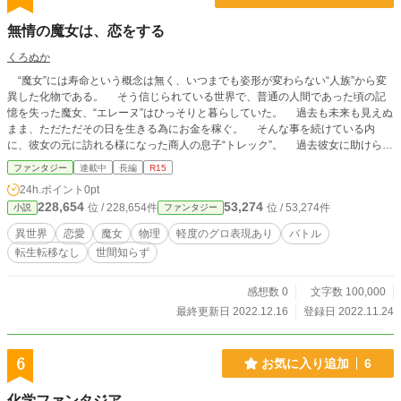
無情の魔女は、恋をする
くろぬか
“魔女”には寿命という概念は無く、いつまでも姿形が変わらない“人族”から変
異した化物である。 そう信じられている世界で、普通の人間であった頃の記
憶を失った魔女、“エレーヌ”はひっそりと暮らしていた。 過去も未来も見えぬ
まま、ただただその日を生きる為にお金を稼ぐ。 そんな事を続けている内
に、彼女の元に訪れる様になった商人の息子“トレック”。 過去彼女に助けられ
たお礼だと言って、彼は必要以上に魔女の元に訪れる。 ずっと一人だった彼
ファンタジー
連載中
長編
R15
女に、ただ一人“普通”に接してくれる彼に徐々に心を開いていく。 ある日魔女
24h.ポイント
0pt
の元に依頼が届き、それきっかけにして大きなトラブルに巻き込まれ、魔女は商
228,654
53,274
位 / 228,654件
位 / 53,274件
小説
ファンタジー
人と共に旅に出る決断をするのであった。
異世界
恋愛
魔女
物理
軽度のグロ表現あり
バトル
転生転移なし
世間知らず
感想数 0
文字数 100,000
最終更新日 2022.12.16
登録日 2022.11.24
6
お気に入り追加
6
化学ファンタジア