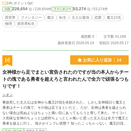
24h.ポイント
0pt
子に座りし男」。 うだつの上がらない会社員は、異世界で救
228,654
53,274
位 / 228,654件
位 / 53,274件
小説
ファンタジー
世主になれるのか。 トイレ発、女湯経由、魔王城行き。 勘違
いと勢いで突き進む、異世界物理ギャグファンタジー。 ※こ
異世界
ファンタジー
魔法
転生
主人公最強
恋愛
魔王討伐
の物語はフィクションです。実際の人物や団体とは一切関係
物理
異世界転生
ありません。
感想数 0
文字数 41,168
最終更新日 2026.05.24
登録日 2026.05.17
16
お気に入り追加
14
女神様から足でまとい宣告されたのですが当の本人からチー
トの塊である勇者を超えろと言われたんで全力で頑張るつも
りです！
シオン
事故死した主人公は女神から魔王討伐を依頼された。 しかし女神様曰く魔王と
勇者はチートの塊で、その他は足でまといだと。 だが、女神は勇者を越えられ
ない場合は死ぬよりはちょっと痛い目にあってもらうと脅して来た。 サイコパ
ス気味な女神のちょっとは絶対ちょっとじゃ無いと思った主人公は全力で魔王と
勇者を超えに行く。 強さがインフレ状態？ 知ったこっちゃっない、魔王討伐は
インフレ前提！ スローライフ？無自覚？ 否、ハードライフ！超自覚！ 今ここに
ファンタジー
連載中
長編