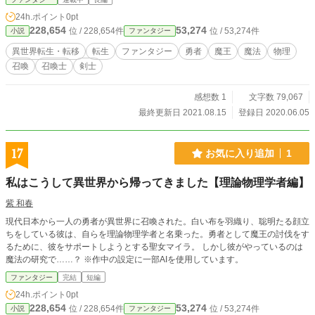
プレイヤーの女神とオートキャラの化け物志願者が行く！ 久しぶりに投稿を再
24h.ポイント
0pt
開しました！
228,654
53,274
位 / 228,654件
位 / 53,274件
小説
ファンタジー
異世界転生・転移
転生
ファンタジー
勇者
魔王
魔法
物理
召喚
召喚士
剣士
感想数 1
文字数 79,067
最終更新日 2021.08.15
登録日 2020.06.05
17
お気に入り追加
1
私はこうして異世界から帰ってきました【理論物理学者編】
紫 和春
現代日本から一人の勇者が異世界に召喚された。白い布を羽織り、聡明たる顔立
ちをしている彼は、自らを理論物理学者と名乗った。勇者として魔王の討伐をす
るために、彼をサポートしようとする聖女マイラ。 しかし彼がやっているのは
魔法の研究で……？ ※作中の設定に一部AIを使用しています。
ファンタジー
完結
短編
24h.ポイント
0pt
228,654
53,274
位 / 228,654件
位 / 53,274件
小説
ファンタジー