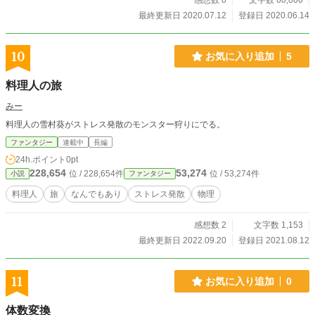
感想数 0
文字数 60,000
最終更新日 2020.07.12
登録日 2020.06.14
10
お気に入り追加
5
料理人の旅
みー
料理人の雪村葵がストレス発散のモンスター狩りにでる。
ファンタジー
連載中
長編
24h.ポイント
0pt
228,654
53,274
位 / 228,654件
位 / 53,274件
小説
ファンタジー
料理人
旅
なんでもあり
ストレス発散
物理
感想数 2
文字数 1,153
最終更新日 2022.09.20
登録日 2021.08.12
11
お気に入り追加
0
体数変換