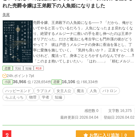
れた売爵令嬢は王弟殿下の人魚姫になりました
美尾
売爵令嬢、王弟殿下の人魚姫になる——？ 「だから、俺がと
いてやると言っているだろう」 人魚になったまま戻れなくな
り、絶望するメルジーナに救いの手を差し伸べたのは王弟テ
オリアだった。だけど魔法にも考古学にも門外漢の彼がどう
やって？ 彼は戸惑うメルジーナの身体に香油を落とし、丁
寧に愛撫を施していく。 「気持ち良いか？」 正直すっごく良
いけれど、魔法って、身体ごととろかすものなんですか……⁈
「このまま抱いてしまいたい」 「はわ……」 「頼むメルジー
ナ、俺のことが好きだろう？」 あっさり陥落しちゃう遺跡狂
恋愛
完結
短編
R18
いの売爵令嬢✖️理系な王弟殿下 他サイトにも投稿していま
24h.ポイント
7pt
す。
36,966
16,106
位 / 228,654件
位 / 66,334件
小説
恋愛
ハッピーエンド
ラブコメ
女主人公
魔法
人魚
パトロン
らぶえっち
物理
学者
短編
感想数 0
文字数 16,375
最終更新日 2026.04.04
登録日 2026.04.02
2
お気に入り追加
0