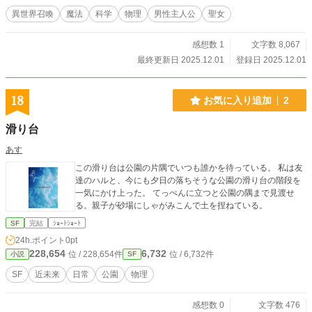
異世界召喚
魔法
科学
物理
男性主人公
聖女
感想数 1
文字数 8,067
最終更新日 2025.12.01
登録日 2025.12.01
18
お気に入り追加
2
滑り台
あす
この滑り台は公園の片隅でいつも誰かを待っている。 私は友
達のハルと、今にも夕日の落ちそうな公園の滑り台の階段を
一気にかけ上った。 てっぺんに立つと公園の隅まで見渡せ
る。親子が砂場にしゃがみこんで土を捏ねている。
SF
完結
ｼｮｰﾄｼｮｰﾄ
24h.ポイント
0pt
228,654
6,732
位 / 228,654件
位 / 6,732件
小説
SF
SF
近未来
日常
公園
物理
感想数 0
文字数 476