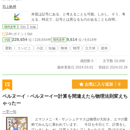
羽上帆樽
本質は記号にある、と考えることも可能。しかし、そう、考
える、時点で、記号とは異なるものがあることも自明。
現代文学
完結
短編
24h.ポイント
0pt
228,654
9,614
位 / 228,654件
位 / 9,614件
小説
現代文学
運動
コンビニ
小説
短編
物体
物理
立方体
連体
感想数 0
文字数 10,486
最終更新日 2024.03.01
登録日 2024.02.26
12
お気に入り追加
0
ベルヌーイ・ベルヌーイー計算を間違えたら物理法則変えち
ゃったー
一字一句
エマジメニ・K・サンシュテマスは物理が大好き。エマの愛
称でみんなに慕われています。 今日も今日とて、計算をし
ていました。が、計算ミスをしてしまったエマ。気づけばそ