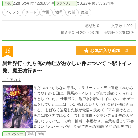
228,654
53,274
位 / 228,654件
位 / 53,274件
小説
ファンタジー
いが元の世界に帰らなければいけなかった。こっちの世界では俺はとてもモテ
た。俺は痩せたら超イケメンだったのだ、だが俺は根暗な陰キャなので女の子と
イケメン
チート
学園
物理
復讐
魔法
まともに目も合わせられないので避けていた。だが元の世界に帰ったら俺を虐め
ていた奴らを見返してやるのだ。異世界での能力も引き継げられるようなので楽
感想数 0
文字数 1,209
しみで仕方ないあいつらに仕返しをしてやるのだ。 ◆ R15は保険です。更新遅
めです
最終更新日 2020.03.26
登録日 2020.03.26
15
お気に入り追加
2
異世界行ったら俺の物理がおかしい件について 〜駅トイレ
発、魔王城行き〜
ユキアカリ
うだつの上がらない平凡なサラリーマン・三上達也（みかみ
たつや）の１日は、最悪のトイレトラブルで締めくくられよ
うとしていた。 仕事帰り、亀戸水神駅のトイレでスマホゲー
ムをしていた三上は、水が流れないという社会的危機に直面
する。 しばらく逡巡した彼が覚悟を決めてドアを開けると、
そこは駅構内ではなく、異世界都市・グランフェルデの大浴
場になっていた。 悲鳴、捕縛、牢屋行き。言葉も通じず不審
者扱いされた三上だが、やがて自分の“物理”がこの世界では常
識外れにバグっていることを知る。 そこで出会う、魔法使い
ファンタジー
完結
短編
セレーネ、賢者ノエル、そして古い伝説に記された「白き椅