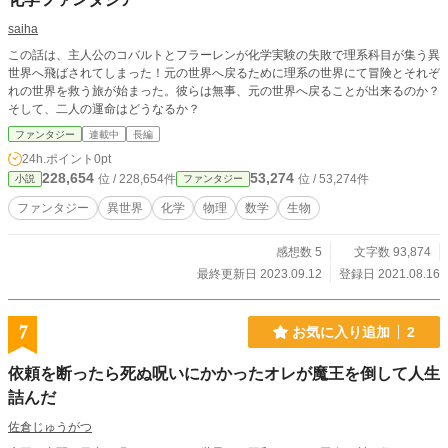
saiha
この話は、主人公のコバルトとフラーレンが化学実験の失敗で理系科目が集う異
世界へ飛ばされてしまった！元の世界へ戻るために理系の世界にて冒険とそれぞ
れの世界を救う旅が始まった。彼らは無事、元の世界へ戻ることが出来るのか？
そして、二人の運命はどうなるか？
ファンタジー
連載中
長編
24h.ポイント
0pt
228,654
53,274
位 / 228,654件
位 / 53,274件
小説
ファンタジー
ファンタジー
異世界
化学
物理
数学
生物
感想数 5
文字数 93,874
最終更新日 2023.09.12
登録日 2021.08.16
7
お気に入り追加
2
依頼を断ったら死ぬ呪いにかかったオレが魔王を倒して人生
詰んだ
佐倉じゅうがつ