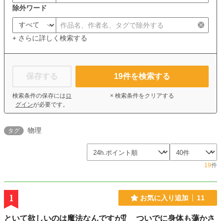
除外ワード
+ さらに詳しく検索する
保存する
19
件を検索する
検索条件の保存には
ロ
× 検索条件をクリアする
グイン
が必要です。
物理
タグ
19
件
1
お気に入り追加
11
といて欲しいのは魔法なんですが⁉︎ ついでに身体も蕩かさ