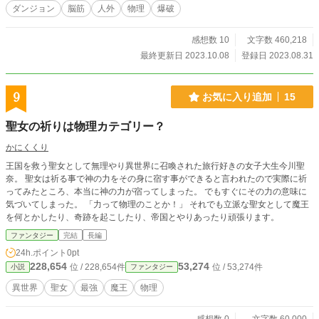
ダンジョン
脳筋
人外
物理
爆破
感想数 10
文字数 460,218
最終更新日 2023.10.08
登録日 2023.08.31
9
お気に入り追加
15
聖女の祈りは物理カテゴリー？
かにくくり
王国を救う聖女として無理やり異世界に召喚された旅行好きの女子大生今川聖
奈。 聖女は祈る事で神の力をその身に宿す事ができると言われたので実際に祈
ってみたところ、本当に神の力が宿ってしまった。 でもすぐにその力の意味に
気づいてしまった。 「力って物理のことか！」 それでも立派な聖女として魔王
を何とかしたり、奇跡を起こしたり、帝国とやりあったり頑張ります。
ファンタジー
完結
長編
24h.ポイント
0pt
228,654
53,274
位 / 228,654件
位 / 53,274件
小説
ファンタジー
異世界
聖女
最強
魔王
物理