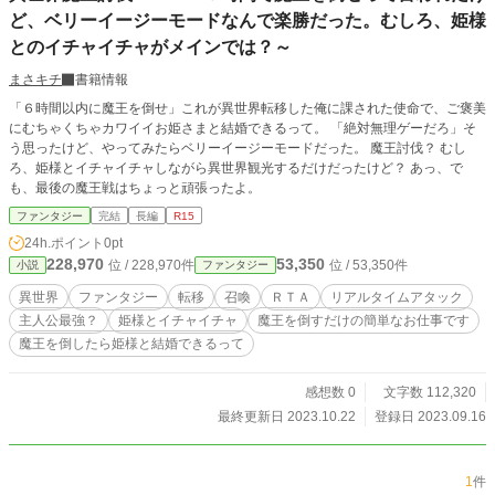
ど、ベリーイージーモードなんで楽勝だった。むしろ、姫様
とのイチャイチャがメインでは？～
まさキチ
書籍情報
「６時間以内に魔王を倒せ」これが異世界転移した俺に課された使命で、ご褒美
にむちゃくちゃカワイイお姫さまと結婚できるって。 「絶対無理ゲーだろ」そ
う思ったけど、やってみたらベリーイージーモードだった。 魔王討伐？ むし
ろ、姫様とイチャイチャしながら異世界観光するだけだったけど？ あっ、で
も、最後の魔王戦はちょっと頑張ったよ。
ファンタジー
完結
長編
R15
24h.ポイント
0pt
228,970
53,350
位 / 228,970件
位 / 53,350件
小説
ファンタジー
異世界
ファンタジー
転移
召喚
ＲＴＡ
リアルタイムアタック
主人公最強？
姫様とイチャイチャ
魔王を倒すだけの簡単なお仕事です
魔王を倒したら姫様と結婚できるって
感想数 0
文字数 112,320
最終更新日 2023.10.22
登録日 2023.09.16
1
件