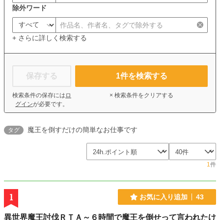
除外ワード
+ さらに詳しく検索する
保存する
1
件を検索する
検索条件の保存には
ロ
× 検索条件をクリアする
グイン
が必要です。
魔王を倒すだけの簡単なお仕事です
タグ
1
件
1
お気に入り追加
43
異世界魔王討伐ＲＴＡ～６時間で魔王を倒せって言われたけ