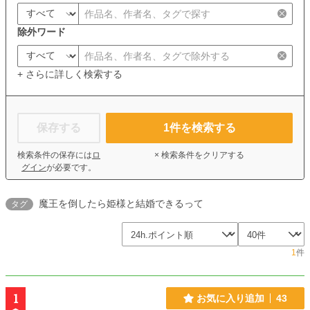
除外ワード
+ さらに詳しく検索する
保存する
1
件を検索する
検索条件の保存には
ロ
× 検索条件をクリアする
グイン
が必要です。
魔王を倒したら姫様と結婚できるって
タグ
1
件
1
お気に入り追加
43