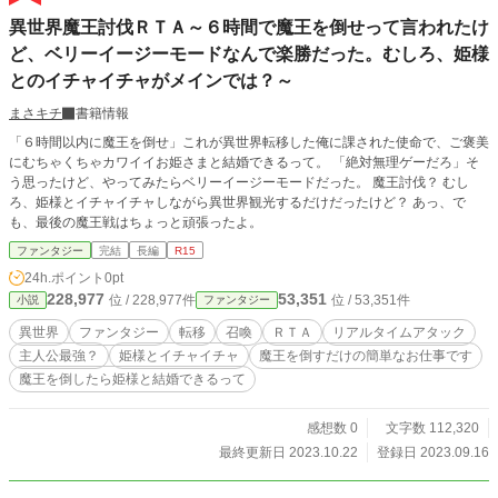
異世界魔王討伐ＲＴＡ～６時間で魔王を倒せって言われたけ
ど、ベリーイージーモードなんで楽勝だった。むしろ、姫様
とのイチャイチャがメインでは？～
まさキチ
書籍情報
「６時間以内に魔王を倒せ」これが異世界転移した俺に課された使命で、ご褒美
にむちゃくちゃカワイイお姫さまと結婚できるって。 「絶対無理ゲーだろ」そ
う思ったけど、やってみたらベリーイージーモードだった。 魔王討伐？ むし
ろ、姫様とイチャイチャしながら異世界観光するだけだったけど？ あっ、で
も、最後の魔王戦はちょっと頑張ったよ。
ファンタジー
完結
長編
R15
24h.ポイント
0pt
228,977
53,351
位 / 228,977件
位 / 53,351件
小説
ファンタジー
異世界
ファンタジー
転移
召喚
ＲＴＡ
リアルタイムアタック
主人公最強？
姫様とイチャイチャ
魔王を倒すだけの簡単なお仕事です
魔王を倒したら姫様と結婚できるって
感想数 0
文字数 112,320
最終更新日 2023.10.22
登録日 2023.09.16