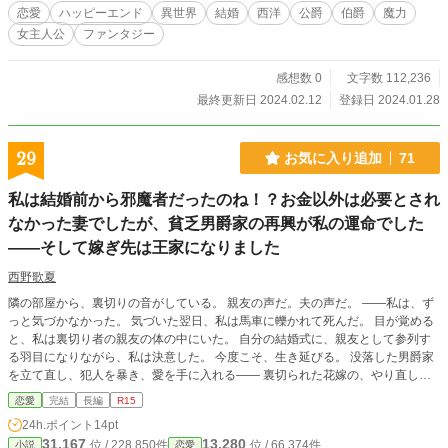
愛した人物から奪うためだけに。ジョシュアから私を奪うため、ただそれだけの
恋愛
ハッピーエンド
異世界
結婚
西洋
公爵
伯爵
魔力
ために、ノア皇太子は私と結婚した。 リジーフォード宮殿の皇太子妃は、政敵
女主人公
ファンタジー
ジョシュアから奪うためだけに迎えられた花嫁。国王も王妃も国民も知らない真
実だ。 皆が知らなかったことだけれども、フィッツクラレンス公爵家の長女は
初めてではなかった。しかし、そこがノア皇太子が狂ったように熱烈に私を花嫁
感想数 0
文字数 112,236
に望んだ理由だった。美貌とカリスマ性を備えた政敵ジョシュアが私を手に入れ
最終更新日 2024.02.12
登録日 2024.01.28
ていたから。 ※がついたタイトルには性的表現を含みます。
29
お気に入り追加
71
私は結婚前から邪魔者だったのね！？お金以外は必要とされ
なかった妻でしたが、貧乏男爵家の再興が私の運命でした
——そして嫁ぎ先は王家になりました
西野歌夏
隣の部屋から、裏切りの音がしている。 親友の声だ。夫の声だ。 ――私は、ず
っと気づかなかった。 気づいた翌日、私は馬車に轢かれて死んだ。 目が覚める
と、私は裏切り者の親友の体の中にいた。 自分の結婚式に、親友として参列す
る羽目になりながら、私は決意した。 今度こそ、生き延びる。 没落した男爵家
を立て直し、犯人を暴き、愛を手に入れる—— 裏切られた花嫁の、やり直しの
物語。 数年前に書いた物語の改稿版です。 始まりは同じですが、全く別のスト
恋愛
完結
長編
R15
ーリーになりました。 ※お読みいただきまして、本当にありがとうございまし
24h.ポイント
14pt
た。 感謝申し上げます。感謝の意を込めました、番外編をつけました。
31,167
13,280
位 / 228,850件
位 / 66,374件
小説
恋愛