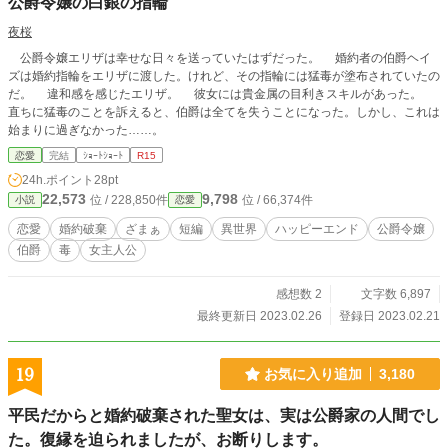
公爵令嬢の白銀の指輪
夜桜
公爵令嬢エリザは幸せな日々を送っていたはずだった。 婚約者の伯爵ヘイ
ズは婚約指輪をエリザに渡した。けれど、その指輪には猛毒が塗布されていたの
だ。 違和感を感じたエリザ。 彼女には貴金属の目利きスキルがあった。
直ちに猛毒のことを訴えると、伯爵は全てを失うことになった。しかし、これは
始まりに過ぎなかった……。
恋愛
完結
ｼｮｰﾄｼｮｰﾄ
R15
24h.ポイント
28pt
22,573
9,798
位 / 228,850件
位 / 66,374件
小説
恋愛
恋愛
婚約破棄
ざまぁ
短編
異世界
ハッピーエンド
公爵令嬢
伯爵
毒
女主人公
感想数 2
文字数 6,897
最終更新日 2023.02.26
登録日 2023.02.21
19
お気に入り追加
3,180
平民だからと婚約破棄された聖女は、実は公爵家の人間でし
た。復縁を迫られましたが、お断りします。