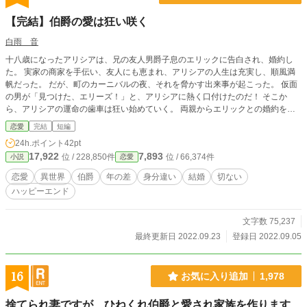
【完結】伯爵の愛は狂い咲く
白雨 音
十八歳になったアリシアは、兄の友人男爵子息のエリックに告白され、婚約し
た。 実家の商家を手伝い、友人にも恵まれ、アリシアの人生は充実し、順風満
帆だった。 だが、町のカーニバルの夜、それを脅かす出来事が起こった。 仮面
の男が「見つけた、エリーズ！」と、アリシアに熱く口付けたのだ！ そこか
ら、アリシアの運命の歯車は狂い始めていく。 両親からエリックとの婚約を解
消し、年の離れた伯爵に嫁ぐ様に勧められてしまう。 「結婚は愛した人としま
恋愛
完結
短編
す！」と抗うアリシアだが、運命は彼女を嘲笑い、 その渦に巻き込んでいくの
24h.ポイント
42pt
だった… アリシアを恋人の生まれ変わりと信じる伯爵の執愛。 異世界恋愛、短
17,922
7,893
位 / 228,850件
位 / 66,374件
小説
恋愛
編：本編（アリシア視点）前日譚（ユーグ視点） 《完結しました》
恋愛
異世界
伯爵
年の差
身分違い
結婚
切ない
ハッピーエンド
文字数 75,237
最終更新日 2022.09.23
登録日 2022.09.05
16
お気に入り追加
1,978
捨てられ妻ですが、ひねくれ伯爵と愛され家族を作ります