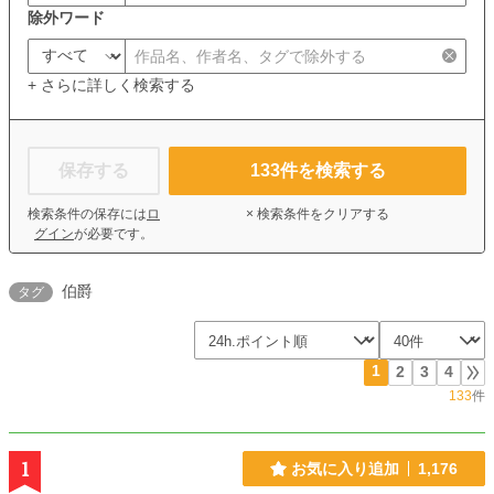
除外ワード
+ さらに詳しく検索する
保存する
133
件を検索する
検索条件の保存には
ロ
× 検索条件をクリアする
グイン
が必要です。
伯爵
タグ
1
2
3
4
133
件
1
お気に入り追加
1,176