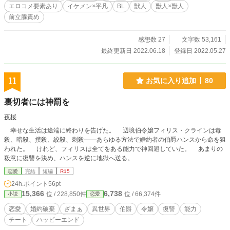
エロコメ要素あり
イケメン×平凡
BL
獣人
獣人×獣人
前立腺責め
感想数 27
文字数 53,161
最終更新日 2022.06.18
登録日 2022.05.27
11
お気に入り追加
80
裏切者には神罰を
夜桜
幸せな生活は途端に終わりを告げた。 辺境伯令嬢フィリス・クラインは毒
殺、暗殺、撲殺、絞殺、刺殺――あらゆる方法で婚約者の伯爵ハンスから命を狙
われた。 けれど、フィリスは全てをある能力で神回避していた。 あまりの
殺意に復讐を決め、ハンスを逆に地獄へ送る。
恋愛
完結
短編
R15
24h.ポイント
56pt
15,366
6,738
位 / 228,850件
位 / 66,374件
小説
恋愛
恋愛
婚約破棄
ざまぁ
異世界
伯爵
令嬢
復讐
能力
チート
ハッピーエンド