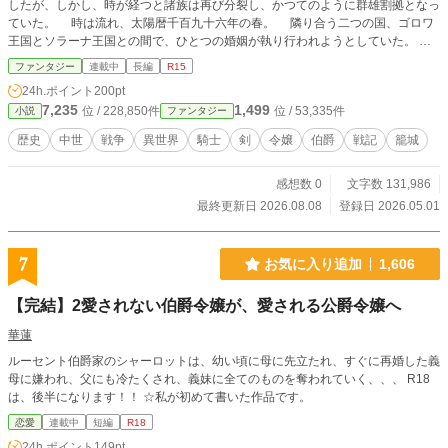
したが、しかし、時が経つと諸族は再び分裂し、かつてのように群雄割拠となっ
ていた。 時は流れ、太陽暦千百九十六年の春。 隣り合う二つの国、ゴロワ
王国とソラーナ王国との間で、ひとつの婚姻が執り行われようとしていた。
いわゆる、政略結婚。 両国の同盟関係をより強固にするため、それぞれの国
ファンタジー
連載中
長編
R15
王の命令によって二つの伯爵家が結ばれることとなった。 ゴロワ王国のジル
24h.ポイント
200pt
ベール伯爵家と、ソラーナ王国のリンセ伯爵家。 互いに王に仕える臣下の
7,235
1,499
位 / 228,850件
位 / 53,335件
小説
ファンタジー
身。 この話を断ることなどできるはずもなく、約束の期日通りに婚姻は遂行
されなければならない。 そうして嫁ぐこととなったのは、ジルベール伯爵家
歴史
中世
戦争
異世界
騎士
剣
令嬢
伯爵
戦記
籠城
令嬢・リアーヌ。 物心ついた時にはすでに、この婚姻は決まっていた。 自
分の手には届かないところで定められた、運命のようなもの。 だが、それに
感想数 0
文字数 131,986
逆らうことなく、その中でできるだけ大きな自身の幸福を見つけようと決めてい
た彼女は、懐かしい家族や人々に見送られて故郷を旅立った。 これから、い
最終更新日 2026.08.08
登録日 2026.05.01
ったいどんな暮らしが待っているのか……。 期待と不安を胸に、二つの王国
の国境を形作るパルヌー山脈を越えた彼女を待ち受けていたのは、自身の夫とな
るはずのリンセ伯爵・エリアスだった。 「君との婚約を、……破棄したい」
7
お気に入り追加
1,606
そこで告げられたのは、そんな言葉。 その時から、伯爵令嬢・リアーヌと、
小指伯爵・エリアスの、波乱の物語が始まる———。 ──────────────
【完結】2愛されない伯爵令嬢が、愛される公爵令嬢へ
────────────────────────── ※本作は、小説投稿サイト［カクヨ
ム］からの転載作品です ２０２５年のコンテストに応募し、中間選考に残っ
華蓮
たものを、小説家になろう・アルファポリスにそのまま移植したものとなります
ルーセント伯爵家のシャーロットは、幼い頃に母に先立たれ、すぐに再婚した義
金・土・日の週三日の日程で投稿していきます お楽しみいただけますと幸
母に嫌われ、父にも冷たくされ、義妹に全てのものを奪われていく、、、 R18
いです (*- -)(*_ _)ペコリ
は、後半になります！！ ☆私が初めて書いた作品です。
恋愛
連載中
短編
R18
24h.ポイント
149pt