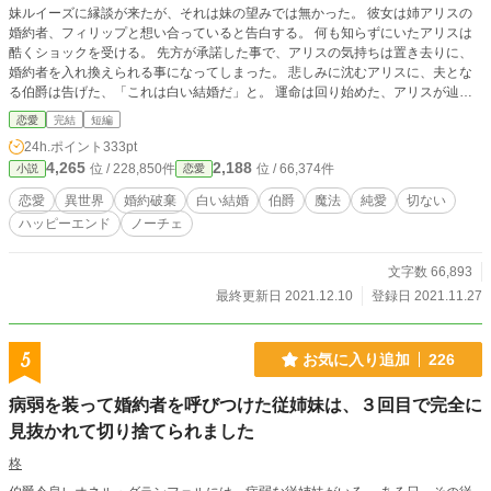
妹ルイーズに縁談が来たが、それは妹の望みでは無かった。 彼女は姉アリスの
婚約者、フィリップと想い合っていると告白する。 何も知らずにいたアリスは
酷くショックを受ける。 先方が承諾した事で、アリスの気持ちは置き去りに、
婚約者を入れ換えられる事になってしまった。 悲しみに沈むアリスに、夫とな
る伯爵は告げた、「これは白い結婚だ」と。 運命は回り始めた、アリスが辿り
着く先とは… ◇異世界：短編１６話《完結しました》
恋愛
完結
短編
24h.ポイント
333pt
4,265
2,188
位 / 228,850件
位 / 66,374件
小説
恋愛
恋愛
異世界
婚約破棄
白い結婚
伯爵
魔法
純愛
切ない
ハッピーエンド
ノーチェ
文字数 66,893
最終更新日 2021.12.10
登録日 2021.11.27
5
お気に入り追加
226
病弱を装って婚約者を呼びつけた従姉妹は、３回目で完全に
見抜かれて切り捨てられました
柊