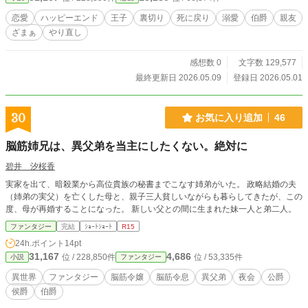
恋愛
ハッピーエンド
王子
裏切り
死に戻り
溺愛
伯爵
親友
ざまぁ
やり直し
感想数 0
文字数 129,577
最終更新日 2026.05.09
登録日 2026.05.01
30
お気に入り追加
46
脳筋姉兄は、異父弟を当主にしたくない。絶対に
碧井 汐桜香
実家を出て、暗殺業から高位貴族の秘書までこなす姉弟がいた。 政略結婚の夫
（姉弟の実父）を亡くした母と、親子三人貧しいながらも暮らしてきたが、この
度、母が再婚することになった。 新しい父との間に生まれた妹一人と弟二人。
ファンタジー
完結
ｼｮｰﾄｼｮｰﾄ
R15
24h.ポイント
14pt
31,167
4,686
位 / 228,850件
位 / 53,335件
小説
ファンタジー
異世界
ファンタジー
脳筋令嬢
脳筋令息
異父弟
夜会
公爵
侯爵
伯爵