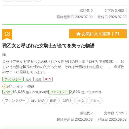
感想数 0
文字数 5,462
最終更新日 2026.07.09
登録日 2026.07.09
13
お気に入り追加
71
戦乙女と呼ばれた女騎士が全てを失った物語
柊
ロゼリア王女を守るべく結成された女性だけの騎士団『ロゼリア聖衛隊』。 麗
しいその姿は国民の憧れの的だったが、それは外側だけのお話で……。 ※複数
のサイトに投稿しています。
ファンタジー
完結
短編
R15
24h.ポイント
49pt
16,635
2,826
位 / 228,850件
位 / 53,335件
小説
ファンタジー
ファンタジー
白い結婚
伯爵
女騎士
王女
ざまぁ
感想数 2
文字数 7,725
最終更新日 2025.09.08
登録日 2025.09.08