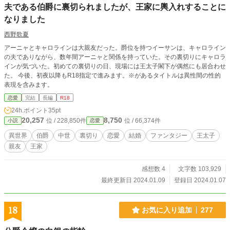
夫である伯爵に裏切られましたが、王家に輿入れすることに
なりました
西野歌夏
アーニャとキャロラインは大親友だった。爵位を持つイーサンは、キャロライン
の夫でありながら、数年間アーニャと関係を持っていた。その裏切りにキャロラ
インが気づいた。初めての裏切りの日、現場には王太子閣下が偶然にも居合わせ
た。 今後、初夜以降もR18指定で進みます。※があるタイトルは異性間の性的
表現を含みます。
恋愛
完結
長編
R18
24h.ポイント
35pt
20,257
8,750
位 / 228,850件
位 / 66,374件
小説
恋愛
異世界
伯爵
中世
裏切り
恋愛
結婚
ファンタジー
王太子
親友
王家
感想数 4
文字数 103,929
最終更新日 2024.01.09
登録日 2024.01.07
18
お気に入り追加
277