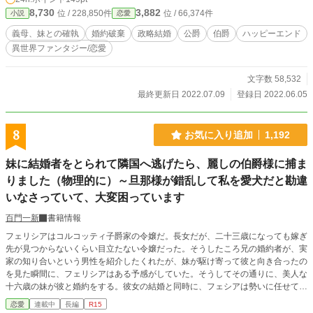
8,730
3,882
位 / 228,850件
位 / 66,374件
小説
恋愛
義母、妹との確執
婚約破棄
政略結婚
公爵
伯爵
ハッピーエンド
異世界ファンタジー/恋愛
文字数 58,532
最終更新日 2022.07.09
登録日 2022.06.05
8
お気に入り追加
1,192
妹に結婚者をとられて隣国へ逃げたら、麗しの伯爵様に捕ま
りました（物理的に）～旦那様が錯乱して私を愛犬だと勘違
いなさっていて、大変困っています
百門一新
書籍情報
フェリシアはコルコッティ子爵家の令嬢だ。長女だが、二十三歳になっても嫁ぎ
先が見つからないくらい目立たない令嬢だった。そうしたころ兄の婚約者が、実
家の知り合いという男性を紹介したくれたが、妹が駆け寄って彼と向き合ったの
を見た瞬間に、フェリシアはある予感がしていた。そうしてその通りに、美人な
十六歳の妹が彼と婚約をする。彼女の結婚と同時に、フェシアは勢いに任せて家
を出て隣国へと行く。だが、「旦那様！ それは人間です！ お離しくださ
恋愛
連載中
長編
R15
い！」愛犬を失って錯乱中だという若き伯爵様に、「会いたかったよ僕のジャス