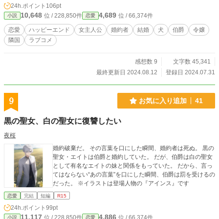
24h.ポイント
106pt
ミン！」と物理的に確保され、手を握ってもしゃべっても、私が全然人間だとい
10,648
4,689
位 / 228,850件
位 / 66,374件
小説
恋愛
う認識をしてくれない…！ ※「小説家になろう」でも連載中
恋愛
ハッピーエンド
女主人公
婚約者
結婚
犬
伯爵
令嬢
隣国
ラブコメ
感想数 9
文字数 45,341
最終更新日 2024.08.12
登録日 2024.07.31
9
お気に入り追加
41
黒の聖女、白の聖女に復讐したい
夜桜
婚約破棄だ。 その言葉を口にした瞬間、婚約者は死ぬ。 黒の
聖女・エイトは伯爵と婚約していた。 だが、伯爵は白の聖女
として有名なエイトの妹と関係をもっていた。 だから、言っ
てはならない“あの言葉”を口にした瞬間、伯爵は罰を受けるの
だった。 ※イラストは登場人物の『アインス』です
恋愛
完結
短編
R15
24h.ポイント
99pt
11,117
4,886
位 / 228,850件
位 / 66,374件
小説
恋愛