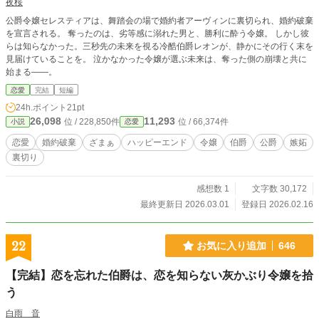
夜桜
公爵令嬢セレスティアは、舞踏会の場で婚約者アーヴィンに裏切られ、婚約破棄
を宣言される。 奪ったのは、劣等感に溺れた男と、勝利に酔う令嬢。 しかし彼
らは知らなかった。三秒先の未来を視る冷酷伯爵レオンが、静かにその行く末を
見届けていることを。 泣かなかった令嬢が選ぶ未来は、奪った側の崩壊と共に
始まる――。
恋愛
完結
短編
24h.ポイント
21pt
26,098
11,293
位 / 228,850件
位 / 66,374件
小説
恋愛
恋愛
婚約破棄
ざまぁ
ハッピーエンド
令嬢
伯爵
公爵
嫉妬
裏切り
感想数 1
文字数 30,172
最終更新日 2026.03.01
登録日 2026.02.16
22
お気に入り追加
646
【完結】恋を忘れた伯爵は、恋を知らない灰かぶり令嬢を拾
う
白雨 音