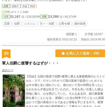
います。 勝気な公爵令嬢とシスコンな伯爵様の、甘い恋愛話です。
恋愛
連載中
長編
R18
24h.ポイント
14pt
31,167
13,280
位 / 228,850件
位 / 66,374件
小説
恋愛
恋愛
伯爵
シスコン
甘々・溺愛
公爵令嬢
婚約破棄
感想数 1
文字数 19,437
最終更新日 2022.02.22
登録日 2019.08.30
26
お気に入り追加
298
軍人伯爵に復讐するはずが・・・
ほのじー
【完結】元国の英雄で伯爵×復讐に燃える家庭教師のヒストリ
カル・ラブ・ロマンス!! かつて国の英雄で提督だったガイル
は今や酒と女に溺れていた。彼のせいで兄や仲間を失ったに
もかかわらず彼は生きていたのだ。片目を失い引退した彼は
領地に籠り、心を閉ざしていた。そんなある日、姪の家庭教
師を雇うことになる。 新婚だった夫が戦争で亡くなった原因
はかつて国の英雄ガイルであると情報を手にするサラ。復讐
するために彼の姪の家庭教師として働きはじめるが、なぜか