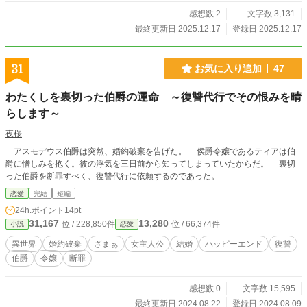
感想数 2
文字数 3,131
最終更新日 2025.12.17
登録日 2025.12.17
31
お気に入り追加
47
わたくしを裏切った伯爵の運命 ～復讐代行でその恨みを晴
らします～
夜桜
アスモデウス伯爵は突然、婚約破棄を告げた。 侯爵令嬢であるティアは伯
爵に憎しみを抱く。彼の浮気を三日前から知ってしまっていたからだ。 裏切
った伯爵を断罪すべく、復讐代行に依頼するのであった。
恋愛
完結
短編
24h.ポイント
14pt
31,167
13,280
位 / 228,850件
位 / 66,374件
小説
恋愛
異世界
婚約破棄
ざまぁ
女主人公
結婚
ハッピーエンド
復讐
伯爵
令嬢
断罪
感想数 0
文字数 15,595
最終更新日 2024.08.22
登録日 2024.08.09