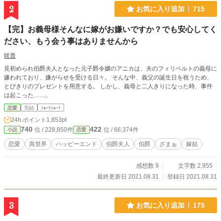
2
お気に入り追加
715
【完】お義母様そんなに嫁がお嫌いですか？でも安心してく
ださい、もう会う事はありませんから
咲貴
見初められ伯爵夫人となった元子爵令嬢のアニカは、夫のフィリベルトの義母に
嫌われており、嫌がらせを受ける日々。 そんな中、義父の誕生日を祝うため、
とびきりのプレゼントを用意する。 しかし、義母と二人きりになった時、事件
は起こった……。
恋愛
完結
ｼｮｰﾄｼｮｰﾄ
24h.ポイント
1,853pt
740
422
位 / 228,850件
位 / 66,374件
小説
恋愛
恋愛
異世界
ハッピーエンド
伯爵夫人
伯爵
ざまぁ
嫁姑
感想数 9
文字数 2,955
最終更新日 2021.08.31
登録日 2021.08.31
3
お気に入り追加
175