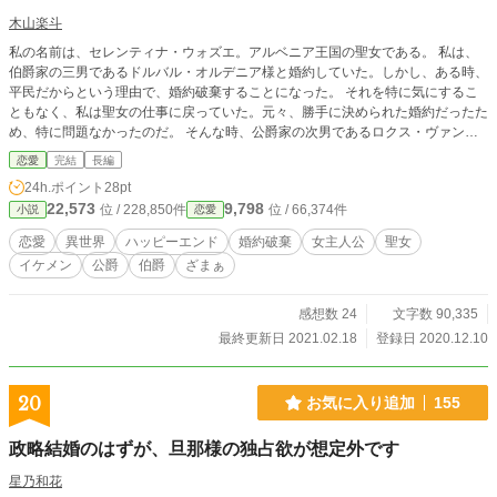
木山楽斗
私の名前は、セレンティナ・ウォズエ。アルベニア王国の聖女である。 私は、
伯爵家の三男であるドルバル・オルデニア様と婚約していた。しかし、ある時、
平民だからという理由で、婚約破棄することになった。 それを特に気にするこ
ともなく、私は聖女の仕事に戻っていた。元々、勝手に決められた婚約だったた
め、特に問題なかったのだ。 そんな時、公爵家の次男であるロクス・ヴァンデ
イン様が私を訪ねて来た。 そして私は、ロクス様から衝撃的なことを告げられ
恋愛
完結
長編
る。なんでも、私は公爵家の人間の血を引いているらしいのだ。 という訳で、
24h.ポイント
28pt
私は公爵家の人間になった。 そんな私に、ドルバル様が婚約破棄は間違いだっ
22,573
9,798
位 / 228,850件
位 / 66,374件
小説
恋愛
たと言ってきた。私が公爵家の人間であるから復縁したいと思っているようだ。
しかし、今更そんなことを言われて復縁しようなどとは思えない。そんな勝手な
恋愛
異世界
ハッピーエンド
婚約破棄
女主人公
聖女
論は、許されないのである。 ※この作品は「小説家になろう」「カクヨム」
イケメン
公爵
伯爵
ざまぁ
「アルファポリス」にも掲載しています。
感想数 24
文字数 90,335
最終更新日 2021.02.18
登録日 2020.12.10
20
お気に入り追加
155
政略結婚のはずが、旦那様の独占欲が想定外です
星乃和花