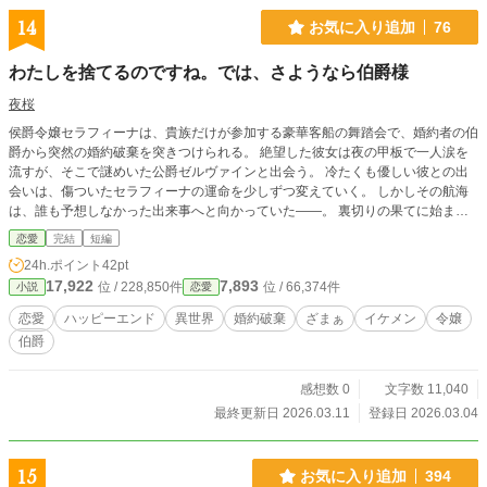
14
お気に入り追加
76
わたしを捨てるのですね。では、さようなら伯爵様
夜桜
侯爵令嬢セラフィーナは、貴族だけが参加する豪華客船の舞踏会で、婚約者の伯
爵から突然の婚約破棄を突きつけられる。 絶望した彼女は夜の甲板で一人涙を
流すが、そこで謎めいた公爵ゼルヴァインと出会う。 冷たくも優しい彼との出
会いは、傷ついたセラフィーナの運命を少しずつ変えていく。 しかしその航海
は、誰も予想しなかった出来事へと向かっていた――。 裏切りの果てに始ま
る、豪華客船での運命の恋の物語。
恋愛
完結
短編
24h.ポイント
42pt
17,922
7,893
位 / 228,850件
位 / 66,374件
小説
恋愛
恋愛
ハッピーエンド
異世界
婚約破棄
ざまぁ
イケメン
令嬢
伯爵
感想数 0
文字数 11,040
最終更新日 2026.03.11
登録日 2026.03.04
15
お気に入り追加
394