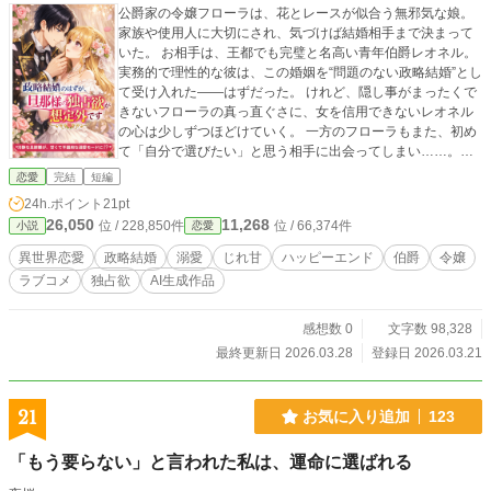
公爵家の令嬢フローラは、花とレースが似合う無邪気な娘。
家族や使用人に大切にされ、気づけば結婚相手まで決まって
いた。 お相手は、王都でも完璧と名高い青年伯爵レオネル。
実務的で理性的な彼は、この婚姻を“問題のない政略結婚”とし
て受け入れた――はずだった。 けれど、隠し事がまったくで
きないフローラの真っ直ぐさに、女を信用できないレオネル
の心は少しずつほどけていく。 一方のフローラもまた、初め
て「自分で選びたい」と思う相手に出会ってしまい……。
「問題ない」から始まったはずの結婚は、 やがて「君でよか
恋愛
完結
短編
った」になり、最後には「君がよかった」へ変わっていく。
24h.ポイント
21pt
甘くて可愛い、政略結婚ラブコメディ。 ――政略結婚です
26,050
11,268
位 / 228,850件
位 / 66,374件
小説
恋愛
が、好きになってもよろしいですか？ ♢こんな“好き“をお持
ちの方へ 政略結婚から本物の恋になるお話が好きな方 理性的
異世界恋愛
政略結婚
溺愛
じれ甘
ハッピーエンド
伯爵
令嬢
なヒーローの独占欲がじわじわ強くなる展開が好きな方 新婚
ラブコメ
独占欲
AI生成作品
後ますます甘くなる夫婦ものが好きな方 （完結済ー本編10話
＋番外編5話）
感想数 0
文字数 98,328
最終更新日 2026.03.28
登録日 2026.03.21
21
お気に入り追加
123
「もう要らない」と言われた私は、運命に選ばれる