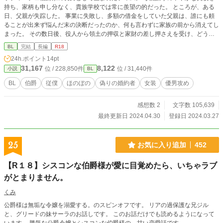
持ち、家柄も申し分なく、貴族学校では常に羨望の的だった。 ところが、ある
日、父親が失踪した。 事業に失敗し、多額の借金をしていた父親は、誰にも頼
ることが出来ず悩んだ末の決断だったのか、何も言わずに家族の前から消えてし
まった。 その数日後、役人から領土の押収と家財の差し押さえを受け、どうし
ていいのか分からず途方に暮れていると、ある男がティムに声を掛けて来る。
BL
完結
長編
R18
彼から「仕事しませんか？」と言われ、今まで働いたことが無いことを伝えるが
24h.ポイント
14pt
「大丈夫です。とても簡単な仕事ですから」と説明され、これはいい条件だと思
31,167
8,122
位 / 228,850件
位 / 31,440件
小説
BL
い、二つ返事をした。けれど――？
BL
伯爵
従僕
ほのぼの
偽りの婚約者
女装
優男攻め
感想数 2
文字数 105,639
最終更新日 2024.04.30
登録日 2024.03.27
25
お気に入り追加
452
【R１８】シスコンな伯爵様が愛に目覚めたら、いちゃラブ
がとまりません。
くみ
公爵様は無垢な令嬢を溺愛する。のスピンオフです。 リアの過保護な兄ジル
と、グリードの妹サーラのお話しです。 このお話だけでも読めるようになって