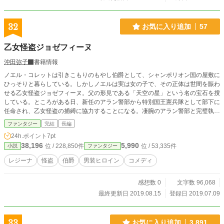
32
お気に入り追加
57
乙女怪盗ジョゼフィーヌ
沖田弥子
書籍情報
ノエル・コレットは引きこもりのもやし伯爵として、シャンポリオン国の屋敷に
ひっそりと暮らしている。しかしノエルは実は女の子で、その正体は世間を賑わ
せる乙女怪盗ジョゼフィーヌ。父の形見である「天空の星」という名の宝石を捜
している。ところがある日、新任のアラン警部から特別国王憲兵隊として部下に
任命され、乙女怪盗の捕縛に協力することになる。凄腕のアラン警部と完璧執事
のフランソワ、うっとうしい刑事バルスバストルという愉快な仲間たちに囲まれ
ファンタジー
完結
長編
て、ノエルは正体がバレずに父の形見の宝石を取り戻すことができるのか……!?
24h.ポイント
7pt
38,196
5,990
位 / 228,850件
位 / 53,335件
小説
ファンタジー
レジーナ
怪盗
伯爵
男装ヒロイン
コメディ
感想数 0
文字数 96,068
最終更新日 2019.08.15
登録日 2019.07.09
33
お気に入り追加
3,891