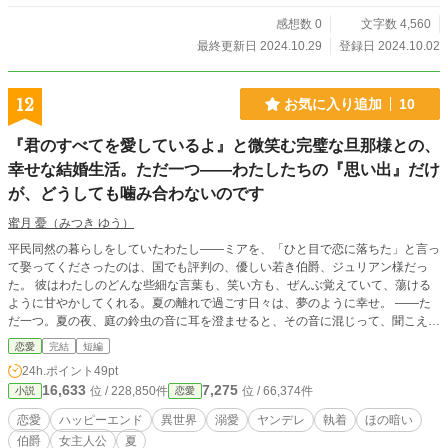
感想数 0
文字数 4,560
最終更新日 2024.10.29
登録日 2024.10.02
12
お気に入り追加
10
『君のすべてを愛しているよ』と微笑む完璧な旦那様との、
幸せな結婚生活。ただ一つ——わたしたちの『思い出』だけ
が、どうしても噛み合わないのです
蜜月 憂（みつき ゆう）
平民同然の暮らしをしていたわたし――ミアを、「ひと目で恋に落ちた」と言っ
て娶ってくださったのは、国でも評判の、優しい若き伯爵、ジュリアン様だっ
た。 彼はわたしのどんな些細な言葉も、笑い方も、ぜんぶ覚えていて、蕩ける
ように甘やかしてくれる。夏の離れで過ごす日々は、夢のように幸せ。 ――た
だ一つ。夏の夜、庭の鈴虫の音に耳を澄ませると、その音に混じって、聞こえて
くるのです。 数年前の、まだ彼と出会う前の、"昔のわたしの声"が。笑い声も、
恋愛
完結
短編
寝言も、名前を呼ぶ声さえ。 ねえ、ジュリアン様。あなたは、わたしの、何
24h.ポイント
49pt
を、集めているの。 ※二人にとっては、最初から最後までハッピーエンドで
16,633
7,275
位 / 228,850件
位 / 66,374件
小説
恋愛
す。 ※ほの暗いホラー風味（人間の狂気・執着）がありますが、ヒロインは絶
対に傷つかず、溺愛されて幸せなままの物語です。幽霊やお化けは出ません。
恋愛
ハッピーエンド
異世界
溺愛
ヤンデレ
執着
ほの暗い
伯爵
女主人公
夏