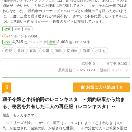
伯爵令息レオネル・グランフェルには、病弱な従姉妹がいる。 ある日、その従
姉妹が「会いたい」と病気を理由に呼び出してきた。 しかしそれは一度では終
わらなかった。 婚約者カリーナ・ヴェルローズとの逢瀬の日を狙ったかのよう
に、二度、三度と繰り返される“体調不良”。 さすがに不審に思ったレオネルは、
ついに見舞いへ向かうが―― ※複数のサイトに投稿しています。
恋愛
完結
短編
24h.ポイント
298pt
4,745
2,408
位 / 228,850件
位 / 66,374件
小説
恋愛
恋愛
貴族
伯爵
令嬢
病弱
従姉妹
断罪
ざまぁ
感想数 5
文字数 9,153
最終更新日 2026.03.20
登録日 2026.03.20
6
お気に入り追加
0
獅子令嬢と小指伯爵のレコンキスタ ～婚約破棄から始ま
る、秘密を共有した二人の再征服（レコンキスタ）～
熊吉（モノカキグマ）
シアリーズ大陸。 かつて、聖王［マニュス］によって忌まわしき［火の
民］が追放され、諸族の統一が成された世界。 その治世で人々は繁栄を謳歌