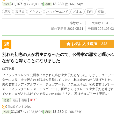
31,167
13,280
位 / 228,850件
位 / 66,374件
小説
恋愛
恋愛
異世界
イケメン
ハッピーエンド
ざまぁ
伯爵
短編
感想数 28
文字数 12,318
最終更新日 2021.05.11
登録日 2021.05.03
28
お気に入り追加
243
別れた初恋の人が君主になったので、公爵家の悪女と囁かれ
ながらも嫁ぐことになりました
西野歌夏
フィッツクラレンス公爵家に生まれた私は皇太子妃となった。しかし、クーデー
ターにより、夫を殺される現場を目撃してしまい、私は命からがら逃げだした。
夫の名前はノア・アルフィー・チュゴアート。ノア皇太子だ。私の名前はグレー
ス・フィッツクラレンス・チュゴアート。国民からはグレース皇太子妃と呼ばれ
ている。夫が入れあげている愛人の名前はリリア。 私はチュゴアート王朝の一
門である、フィッツクラレンス公爵家の長女だった。私は王家に嫁いでグレース
恋愛
完結
長編
R18
皇太子妃になったが、実は皇太子妃になる前に秘密の恋人がいた。大金持ちのバ
24h.ポイント
14pt
ウズザック伯爵家の後継と秘密の恋をしていた。 二十歳も上の皇太子は、自分
31,167
13,280
位 / 228,850件
位 / 66,374件
小説
恋愛
の前に私に恋人がいたことを知った上で私を皇太子妃に迎えた。自分の前に私を