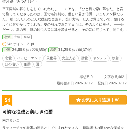
蜜月 憂（みつき ゆう）
平民同然の暮らしをしていたわたし――ミアを、「ひと目で恋に落ちた」と言っ
て娶ってくださったのは、国でも評判の、優しい若き伯爵、ジュリアン様だっ
た。 彼はわたしのどんな些細な言葉も、笑い方も、ぜんぶ覚えていて、蕩ける
ように甘やかしてくれる。夏の離れで過ごす日々は、夢のように幸せ。 ――た
だ一つ。夏の夜、庭の鈴虫の音に耳を澄ませると、その音に混じって、聞こえて
くるのです。 数年前の、まだ彼と出会う前の、"昔のわたしの声"が。笑い声も、
恋愛
完結
短編
寝言も、名前を呼ぶ声さえ。 ねえ、ジュリアン様。あなたは、わたしの、何
24h.ポイント
21pt
を、集めているの。 ※二人にとっては、最初から最後までハッピーエンドで
26,098
11,293
位 / 228,850件
位 / 66,374件
小説
恋愛
す。 ※ほの暗いホラー風味（人間の狂気・執着）がありますが、ヒロインは絶
対に傷つかず、溺愛されて幸せなままの物語です。幽霊やお化けは出ません。
恋愛
ハッピーエンド
異世界
女主人公
溺愛
ヤンデレ
執着
ほの暗い
伯爵
夏
感想数 0
文字数 5,462
最終更新日 2026.07.12
登録日 2026.07.12
24
お気に入り追加
88
可憐な従僕と美しき伯爵
南方まいこ
ラディーチェ伯爵家の長男として生まれたティム。 母親譲りの華やかな美貌を