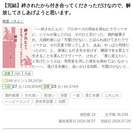
【完結】絆されたから付き合ってくださっただけなので、解
放してさしあげようと思います。
稀葉（きよ）
「──絆されたんだ」 プロポーズの理由を尋ねたラヴィーナ
に、シリルが返したのは、そのひと言だった。 婚約破棄さ
れ、元婚約者には「可愛げがない」と詰られ続けてきたラヴ
ィーナは、その言葉で悟ってしまう。 ああ、やっぱり同情だ
ったのだ、と。 家族にも行き先を告げず、隣国で名を変えて
生きることを選んだラヴィーナ。 けれど、「妻に迎えたい」
と告げたシリルは、突然姿を消した彼女を諦めてはいなかっ
た――。 逃げる令嬢と、追いかける伯爵。 可愛げがないと思
い込む彼女と、彼女を諦めない男の、じれったいすれ違い恋
恋愛
完結
長編
物語。 全11話。
24h.ポイント
39,247pt
27
23
位 / 228,850件
位 / 66,374件
小説
恋愛
婚約破棄
すれ違い
勘違い
溺愛
一途
逃亡令嬢
じれじれ
ハッピーエンド
異世界恋愛
伯爵
感想数 18
文字数 36,239
最終更新日 2026.08.07
登録日 2026.07.28