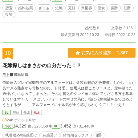
恋愛
婚約破棄
ざまぁ
短編
完結
異世界
聖女
侯爵
伯爵
復讐
感想数 0
文字数 2,136
最終更新日 2022.10.23
登録日 2022.10.23
10
お気に入り追加
1,867
花嫁探しはまさかの自分だった！？
モト
書籍情報
伯爵家のグレイ家御当主のアルフォードは、金髪碧眼の才色兼備。しかし、人が
良すぎる難点から貴族なのに、ド貧乏。 使用人は僕ことリースと、定年超えた
爺様だけになってしまった。 そんな貧乏のグレイ家に嫁いでくださる方を募集
しています！ リースはアルフォードの幸せの為に、彼に花嫁候補を当てはめよ
うとするが……、アルフォードにヤル気が全く感じられなくて！？ いえ！ そ
っちにヤル気がなくとも、こっちにはあります！ 絶対にアルフォードには素敵
BL
完結
長編
R18
なお嫁様を見つけてみせますからね！！そんなことを言っていたらエライ目に合
24h.ポイント
63pt
わされちゃうし…… エロばっかです。エロ苦手な方はすみません。あんまり深
14,329
3,452
位 / 228,850件
位 / 31,440件
小説
BL
く考えず読んでいただければ……。
執着攻め×鈍感受け
鈍感受け
発情期セックス
伯爵