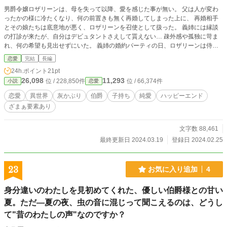
男爵令嬢ロザリーンは、母を失って以降、愛を感じた事が無い。 父は人が変わ
ったかの様に冷たくなり、何の前置きも無く再婚してしまった上に、 再婚相手
とその娘たちは底意地が悪く、ロザリーンを召使として扱った。 義姉には縁談
の打診が来たが、自分はデビュタントさえして貰えない… 疎外感や孤独に苛ま
れ、何の希望も見出せずにいた。 義姉の婚約パーティの日、ロザリーンは侍女
として同行したが、家族の不興を買い、帰路にて置き去りにされてしまう。 パ
恋愛
完結
長編
ーティで知り合った少年ミゲルの父に助けられ、男爵家に送ると言われるが、
24h.ポイント
21pt
家族を恐れるロザリーンは、自分を彼の館で雇って欲しいと願い出た＿＿＿
26,098
11,293
位 / 228,850件
位 / 66,374件
小説
恋愛
異世界恋愛：短めの長編（全２４話） ※魔法要素無し。 《完結しました》
お読み下さり、お気に入り、エール、ありがとうございます☆
恋愛
異世界
灰かぶり
伯爵
子持ち
純愛
ハッピーエンド
ざまぁ要素あり
文字数 88,461
最終更新日 2024.03.19
登録日 2024.02.25
23
お気に入り追加
4
身分違いのわたしを見初めてくれた、優しい伯爵様との甘い
夏。ただ—夏の夜、虫の音に混じって聞こえるのは、どうし
て"昔のわたしの声"なのですか？