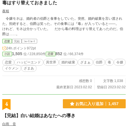
毒はすり替えておきました
夜桜
令嬢モネは、婚約者の伯爵と食事をしていた。突然、婚約破棄を言い渡され
た。拒絶すると、伯爵は笑った。その食事には『毒』が入っていると――。
けれど、モネは分かっていた。 だから毒の料理はすり替えてあったのだ。伯
爵は……。
恋愛
完結
ｼｮｰﾄｼｮｰﾄ
24h.ポイント
972pt
1,505
852
位 / 228,850件
位 / 66,374件
小説
恋愛
恋愛
ハッピーエンド
異世界
婚約破棄
ざまぁ
伯爵
毒
令嬢
イケメン
ざまあ
感想数 0
文字数 1,038
最終更新日 2023.02.02
登録日 2023.02.02
4
お気に入り追加
1,457
【完結】白い結婚はあなたへの導き
白雨 音