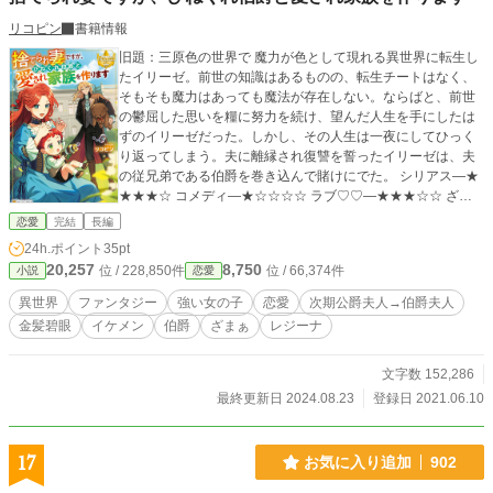
リコピン
書籍情報
旧題：三原色の世界で 魔力が色として現れる異世界に転生し
たイリーゼ。前世の知識はあるものの、転生チートはなく、
そもそも魔力はあっても魔法が存在しない。ならばと、前世
の鬱屈した思いを糧に努力を続け、望んだ人生を手にしたは
ずのイリーゼだった。しかし、その人生は一夜にしてひっく
り返ってしまう。夫に離縁され復讐を誓ったイリーゼは、夫
の従兄弟である伯爵を巻き込んで賭けにでた。 シリアス―★
★★★☆ コメディ―★☆☆☆☆ ラブ♡♡―★★★☆☆ ざま
ぁ∀―★★★☆☆ ※離婚、妊娠、出産の表現があります。
恋愛
完結
長編
24h.ポイント
35pt
20,257
8,750
位 / 228,850件
位 / 66,374件
小説
恋愛
異世界
ファンタジー
強い女の子
恋愛
次期公爵夫人→伯爵夫人
金髪碧眼
イケメン
伯爵
ざまぁ
レジーナ
文字数 152,286
最終更新日 2024.08.23
登録日 2021.06.10
17
お気に入り追加
902