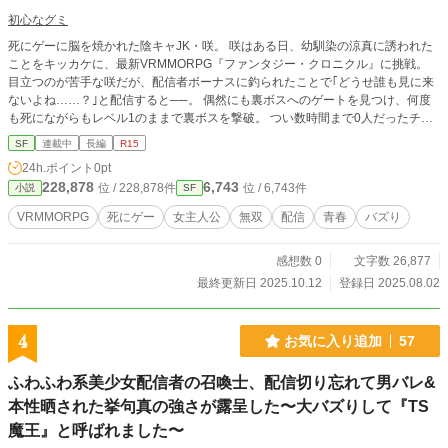
初心なグミ
死にゲーに脳を焼かれた陰キャJK・咲。 咲はある日、幼馴染の涼真に誘われた
ことをキッカケに、最新VRMMORPG『ファンタジー・クロニクル』に挑戦。
目立つのが苦手な咲だが、配信者ボーナスに釣られたことで｢どうせ誰も見に来
ないよね……？｣と配信すると──。 偶然にも裏ボスへのゲートを見つけ、何度
も死にながらもレベル1のままで裏ボスを撃破。 つい数時間まで0人だったチャ
ンネルが、登録者50万人を超える大バズりしてしまった！ ｢ががががががが
SF
連載中
長編
R15
が…………こんなに多くの人達にずっと、み、みみみ、見られてたの……？（チ
24h.ポイント
0pt
ーン）｣ 初配信で大バズりをした咲は、様々なクランやプロゲーマーチームから
228,878
6,743
位 / 228,878件
位 / 6,743件
小説
SF
スカウトされたりと、多くのプレイヤーから注目の的になるが──。 はてさて、
期待の陰キャ死にゲーマー咲は、ゲームと青春、そして幼馴染・涼真との恋を攻
VRMMORPG
死にゲー
女主人公
無双
配信
青春
バズり
略することが出来るのだろうか？ 「あっ、そうだ。咲、俺のチーム入らな
い？」 「──ふぁっ！？」
感想数 0
文字数 26,877
最終更新日 2025.10.12
登録日 2025.08.02
4
お気に入り追加
57
ふわふわ系美少女配信者の召喚士、配信切り忘れて男バレ&
本性晒された挙句真の強さが露呈した〜大バズりして『TS
魔王』と呼ばれました〜