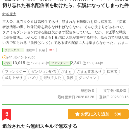
切り忘れた有名配信者を助けたら、伝説になってしまった件
針谷慶太
主人公、奥寺タクミは高校生であり、類まれなる防御力を持つ探索者。 『探索
者は活動の際、映像記録を残さなければならない』 そんな決まりがあるので、
タクミもダンジョンに潜る際は欠かさず配信をしていた。 だが、ド派手な戦技
に高等魔法……そんな【映える】配信に人気が集中する昨今、低火力で地味な戦
い方で知られる『盾役(タンク)』である彼の配信に人は集まらなかった。 おまけ
に同じクラスの不良探索者には、不遇職の『盾役』であることに目を付けられ、
ファンタジー
連載中
長編
R15
壮絶ないじめを受ける毎日。 「クズみたいな職で探索者やりやがって、才能
24h.ポイント
78pt
ねぇよ、お前」 そんなある日、ダンジョンで有名配信者・猫山ミクルがＳラン
13,015
2,341
位 / 228,878件
位 / 53,344件
小説
ファンタジー
クモンスターに襲われ、命の危機に瀕している所を間一髪で救い出す。 「――
おい、無事か？」 「え、Ｓランクモンスターの攻撃を……受け止めた！？」 彼
ファンタジー
ダンジョン配信
ざまぁ
ざまぁ要素あり
探索者
の超絶防御力は、ミクルの配信に映り込んだことで明るみになる。 タクミはこ
成り上がり
バズり
最強主人公
盾役
ダンジョン
の出来事をきっかけに知名度が上がっていき、やがて最強防御力を持つ探索者と
して名を馳せていく。 一方、いじめっ子はタクミが有名になった影響もあり、
彼に行っていたいじめが世間にバレてしまい、奈落へと落ちていくのだっ
感想数 0
文字数 48,843
た……。 ※小説家になろう、カクヨムでも投稿しています。
最終更新日 2026.03.28
登録日 2026.03.16
2
お気に入り追加
590
追放されたら無能スキルで無双する