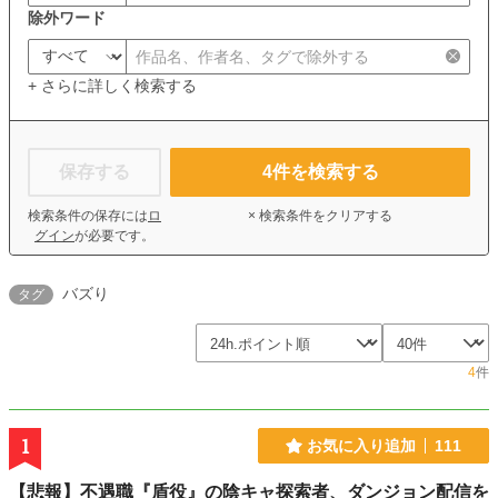
除外ワード
+ さらに詳しく検索する
保存する
4
件を検索する
検索条件の保存には
ロ
× 検索条件をクリアする
グイン
が必要です。
バズり
タグ
4
件
1
お気に入り追加
111
【悲報】不遇職『盾役』の陰キャ探索者、ダンジョン配信を