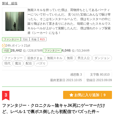
磐城 緩哉
無能スキルを持っていた僕は、荷物持ちとしてあるパーティ
ーについて行っていたんだ。 見つけた宝箱にみんなで駆け寄
ったら、そこはモンスタールームで。 僕はモンスターの中に
蹴り飛ばされて置き去りにされた。 咄嗟に使ったスキルでス
キルレベルが上がって覚醒したんだ。 僕は憧れのトップ探索
者《シーカー》になる！
ファンタジー
完結
長編
R15
24h.ポイント
21pt
26,442
4,046
位 / 228,878件
位 / 53,344件
小説
ファンタジー
ファンタジー
追放ざまぁ
無能スキル
無双
男主人公
ダンジョン
現代
魔法
配信
バズり
感想数 3
文字数 80,810
最終更新日 2023.10.05
登録日 2023.09.09
3
お気に入り追加
9
ファンタジー・クロニクル～陰キャJK死にゲーマーだけ
ど、レベル１で裏ボス倒したら初配信でバズった件～