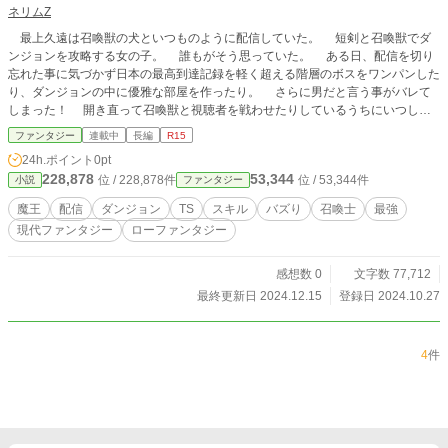
ネリムZ
最上久遠は召喚獣の犬といつものように配信していた。 短剣と召喚獣でダ
ンジョンを攻略する女の子。 誰もがそう思っていた。 ある日、配信を切り
忘れた事に気づかず日本の最高到達記録を軽く超える階層のボスをワンパンした
り、ダンジョンの中に優雅な部屋を作ったり。 さらに男だと言う事がバレて
しまった！ 開き直って召喚獣と視聴者を戦わせたりしているうちにいつしか
『魔王』と呼ばれるようになる。
ファンタジー
連載中
長編
R15
24h.ポイント
0pt
228,878
53,344
位 / 228,878件
位 / 53,344件
小説
ファンタジー
魔王
配信
ダンジョン
TS
スキル
バズり
召喚士
最強
現代ファンタジー
ローファンタジー
感想数 0
文字数 77,712
最終更新日 2024.12.15
登録日 2024.10.27
4
件