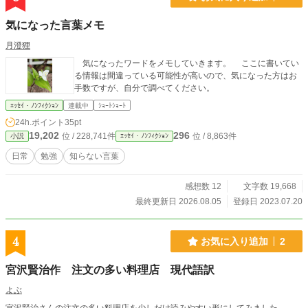
気になった言葉メモ
月澄狸
気になったワードをメモしていきます。 ここに書いてい
る情報は間違っている可能性が高いので、気になった方はお
手数ですが、自分で調べてください。
ｴｯｾｲ・ﾉﾝﾌｨｸｼｮﾝ
連載中
ｼｮｰﾄｼｮｰﾄ
24h.ポイント
35pt
19,202
296
位 / 228,741件
位 / 8,863件
小説
ｴｯｾｲ・ﾉﾝﾌｨｸｼｮﾝ
日常
勉強
知らない言葉
感想数 12
文字数 19,668
最終更新日 2026.08.05
登録日 2023.07.20
4
お気に入り追加
2
宮沢賢治作 注文の多い料理店 現代語訳
よぶ