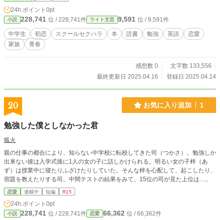
24h.ポイント
0pt
228,741
9,591
位 / 228,741件
位 / 9,591件
小説
ライト文芸
中学生
初恋
スクールセクハラ
本
読書
勉強
英語
恋愛
家族
青春
感想数 0
文字数 133,556
最終更新日 2025.04.16
登録日 2025.04.14
20
お気に入り追加
1
勉強した僕としなかった君
狐火
親の仕事の都合により、知らない中学校に転校してきた司（つかさ）。勉強しか
出来ない彼は入学式後に1人の女の子に話しかけられる。明るい女の子梓（あ
ず）は授業中に寝たりふざけたりしていた。そんな梓を心配して、起こしたり、
宿題を教えたりする司。中間テストの結果をみて、15位の司が見た上位は…。
恋愛
連載中
短編
R15
24h.ポイント
0pt
228,741
66,362
位 / 228,741件
位 / 66,362件
小説
恋愛