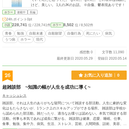
けど、美しい。 1人のJKのお話。 ※自傷、鬱表現ありです！
ホラー
連載中
長編
24h.ポイント
0pt
228,741
8,502
位 / 228,741件
位 / 8,502件
小説
ホラー
青春
勉強
自殺未遂
自殺願望
自傷行為
死にたい
病気
うつ病
ホラー
現代
感想数 0
文字数 11,090
最終更新日 2020.05.29
登録日 2020.05.14
26
お気に入り追加
0
超雑談部 ~知識の幅が人生を成功に導く~
キャッシュレス
雑談部。それは人生のありがちな疑問について雑談する部活動。人生に劇的な変
化はもたらさないが、1ランク上のスキルアップができる場所。 雑談部は学校か
ら認められた部活動。雑だったり、適当なお喋りは認めない。本気で雑談する部
活動。何事も本気であれば成長に繋がる。 雑談部は健康、恋愛、睡眠、仕事、
食事、勉強、集中力、病気、生活、ストレス、芸術、人間関係、話術、美容、メ