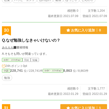
恋愛
ハッピーエンド
ほのぼの
勉強
ほっこり
じんわり
感想数 0
文字数 1,204
最終更新日 2021.07.09
登録日 2021.07.09
30
お気に入り追加
0
Q.なぜ勉強しなきゃいけないの？
みももも
書籍情報
A.そもそも問いが間違っています。
ｴｯｾｲ・ﾉﾝﾌｨｸｼｮﾝ
完結
短編
24h.ポイント
0pt
228,741
8,863
位 / 228,741件
位 / 8,863件
小説
ｴｯｾｲ・ﾉﾝﾌｨｸｼｮﾝ
勉強
感想数 0
文字数 1,777
最終更新日 2022.01.29
登録日 2022.01.29
31
お気に入り追加
1