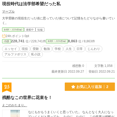
現役時代は法学部希望だった私
マーブル
大学受験の現役生だった頃に思っていた頃について記憶をたどりながら書いてい
く。
ｴｯｾｲ・ﾉﾝﾌｨｸｼｮﾝ
連載中
短編
24h.ポイント
0pt
228,741
8,863
位 / 228,741件
位 / 8,863件
小説
ｴｯｾｲ・ﾉﾝﾌｨｸｼｮﾝ
エッセイ
現役
受験
勉強
学校
人生
日常
じんわり
アルファポリス
私小説
感想数 0
文字数 1,058
最終更新日 2022.09.27
登録日 2022.09.21
25
お気に入り追加
2
残酷なこの世界に花束を！
えごのかたまり。
なにもかもうまくいくと思っていた。 なんとなく大人になっ
ていくんだと思ってた。 なのに。なのに。 この世界は残酷だ