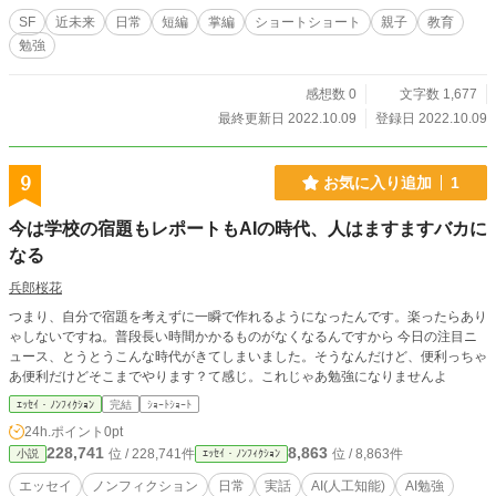
SF
近未来
日常
短編
掌編
ショートショート
親子
教育
勉強
感想数 0
文字数 1,677
最終更新日 2022.10.09
登録日 2022.10.09
9
お気に入り追加
1
今は学校の宿題もレポートもAIの時代、人はますますバカに
なる
兵郎桜花
つまり、自分で宿題を考えずに一瞬で作れるようになったんです。楽ったらあり
ゃしないですね。普段長い時間かかるものがなくなるんですから 今日の注目ニ
ュース、とうとうこんな時代がきてしまいました。そうなんだけど、便利っちゃ
あ便利だけどそこまでやります？て感じ。これじゃあ勉強になりませんよ
ｴｯｾｲ・ﾉﾝﾌｨｸｼｮﾝ
完結
ｼｮｰﾄｼｮｰﾄ
24h.ポイント
0pt
228,741
8,863
位 / 228,741件
位 / 8,863件
小説
ｴｯｾｲ・ﾉﾝﾌｨｸｼｮﾝ
エッセイ
ノンフィクション
日常
実話
AI(人工知能)
AI勉強