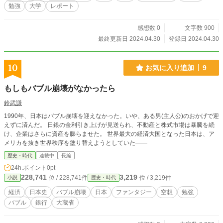
勉強
大学
レポート
感想数 0
文字数 900
最終更新日 2024.04.30
登録日 2024.04.30
10
お気に入り追加
9
もしもバブル崩壊がなかったら
鈴武謙
1990年、日本はバブル崩壊を迎えなかった。いや、ある男(主人公)のおかげで迎
えずに済んだ。 日銀の金利引き上げが見送られ、不動産と株式市場は暴騰を続
け、企業はさらに資産を膨らませた。 世界最大の経済大国となった日本は、ア
メリカを抜き世界秩序を塗り替えようとしていた――
歴史・時代
連載中
長編
24h.ポイント
0pt
228,741
3,219
位 / 228,741件
位 / 3,219件
小説
歴史・時代
経済
日本史
バブル崩壊
日本
ファンタジー
空想
勉強
バブル
銀行
大蔵省