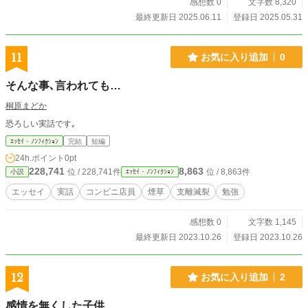
感想数 0
文字数 8,320
最終更新日 2025.06.11
登録日 2025.05.31
11
お気に入り追加
0
そんな事､言われても…
桐原まどか
恐ろしい実話です｡
ｴｯｾｲ・ﾉﾝﾌｨｸｼｮﾝ
完結
短編
24h.ポイント
0pt
228,741
8,863
位 / 228,741件
位 / 8,863件
小説
ｴｯｾｲ・ﾉﾝﾌｨｸｼｮﾝ
エッセイ
実話
コンビニ店員
煙草
支離滅裂
勉強
感想数 0
文字数 1,145
最終更新日 2023.10.26
登録日 2023.10.26
12
お気に入り追加
2
感情を無くした子供