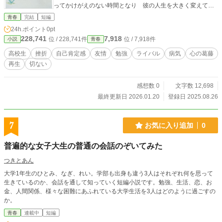
ってかけがえのない時間となり 彼の人生を大きく変えてい
く 病室の窓辺に並ぶ教科書 なぜ この少年はここまで勉強
青春
完結
短編
に執着するのか？ そして それによって巧也が得たものと
24h.ポイント
0pt
は？ やがて 明らかになる 渉の真実 それは 巧也の人生
228,741
7,918
位 / 228,741件
位 / 7,918件
小説
青春
観を根底から揺さぶるものだった これは 絶望と希望 そし
て生きることの意味を見つめ直す 心温まる青春ストーリー
高校生
挫折
自己肯定感
友情
勉強
ライバル
病気
心の葛藤
挫折を経験した すべての青春を生きる人へ贈る 感動と再
再生
切ない
生の物語
感想数 0
文字数 12,698
最終更新日 2026.01.20
登録日 2025.08.26
7
お気に入り追加
0
普遍的な女子大生の普通の会話のぞいてみた
つきとあん
大学1年生のひとみ、なぎ、れい。学部も出身も違う3人はそれぞれ何を思って
生きているのか、会話を通して知っていく短編小説です。勉強、生活、恋、お
金、人間関係、様々な困難にあふれている大学生活を3人はどのように過ごすの
か。
青春
連載中
短編