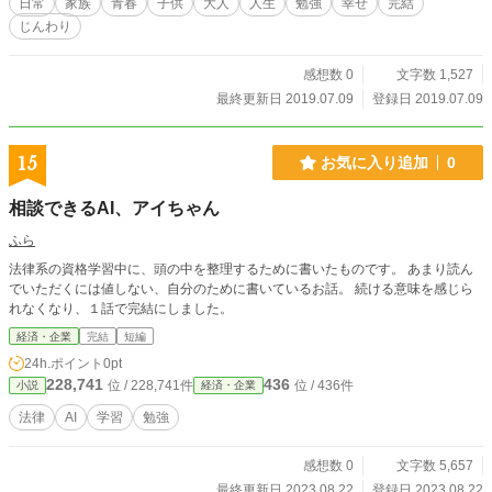
日常
家族
青春
子供
大人
人生
勉強
幸せ
完結
じんわり
感想数 0
文字数 1,527
最終更新日 2019.07.09
登録日 2019.07.09
15
お気に入り追加
0
相談できるAI、アイちゃん
ふら
法律系の資格学習中に、頭の中を整理するために書いたものです。 あまり読ん
でいただくには値しない、自分のために書いているお話。 続ける意味を感じら
れなくなり、１話で完結にしました。
経済・企業
完結
短編
24h.ポイント
0pt
228,741
436
位 / 228,741件
位 / 436件
小説
経済・企業
法律
AI
学習
勉強
感想数 0
文字数 5,657
最終更新日 2023.08.22
登録日 2023.08.22