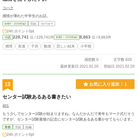
コハク
感情が薄れた中学生のお話。
ｴｯｾｲ・ﾉﾝﾌｨｸｼｮﾝ
完結
ｼｮｰﾄｼｮｰﾄ
24h.ポイント
0pt
228,741
8,863
位 / 228,741件
位 / 8,863件
小説
ｴｯｾｲ・ﾉﾝﾌｨｸｼｮﾝ
感情
友達
子供
勉強
悲しい結末
小学校
感想数 0
文字数 820
最終更新日 2021.02.20
登録日 2021.02.20
13
お気に入り追加
1
センター試験あるある書きたい
401
もう少しでセンター試験が始まりますね。なんだかんだで来年もマーク式だそう
ですが、センター試験最後の記念にセンター試験あるある書かせてもらいます。
青春
完結
短編
24h.ポイント
0pt