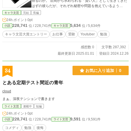
得るのか。 世間から求められる「賢い人」として生きてきた
はずの彼らだが、それぞれ秘密や問題を抱えているよう
で……？ これから受験を迎える人。かつて受験生だった人。
キャラ文芸
完結
長編
あるいは、そうでなかった人。 全ての人に捧げたい、勉強系
24h.ポイント
0pt
お仕事小説。 ⇒PDFで一括で読みたい！という方はこちらか
228,741
5,634
位 / 228,741件
位 / 5,634件
小説
キャラ文芸
らどうぞ https://ashikamosei.booth.pm/items/6426280 ※ただ
いま続編を連載中です！ アラクネメンバーのその後を知り
キャラ文芸大賞エントリー
お仕事
受験
Youtuber
勉強
たい方は是非に！ https://www.alphapolis.co.jp/novel/801433
207/414942173
感想数 0
文字数 287,392
最終更新日 2025.01.01
登録日 2024.12.26
34
お気に入り追加
0
とある定期テスト間近の青年
cloud
まぁ、深夜テンションで書きます
ライト文芸
連載中
短編
24h.ポイント
0pt
228,741
9,591
位 / 228,741件
位 / 9,591件
小説
ライト文芸
コメディ
勉強
後悔