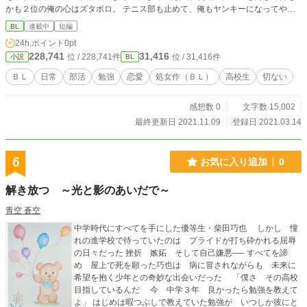
かも２位の俺の心はズタボロ。 テニス部も止めて、俺もヤンキーになってやろ
うかとしていたら涼真が現れて・・・。 ◇◇ ＢＬ処女作です。 初めてなのでい
BL
連載中
短編
ろいろな匙加減がわからないままやるので、 ゆっくり書いて行こうと思いま
24h.ポイント
0pt
す。 過激さのバランスや、その他諸々ご意見いただけたら幸いです。
228,741
31,416
位 / 228,741件
位 / 31,416件
小説
BL
ＢＬ
日常
部活
勉強
恋愛
処女作（ＢＬ）
高校生
切ない
感想数 0
文字数 15,002
最終更新日 2021.11.09
登録日 2021.03.14
6
お気に入り追加
0
解き放つ ～光と影のあいだで～
青空 蒼空
中学時代にすべてを手にした優等生・柴田巧也 しかし 憧
れの進学校で待っていたのは プライドが打ち砕かれる屈辱
の日々だった 挫折 嫉妬 そして自己嫌悪── すべてを諦
め 屋上で死を願った巧也は 病に冒されながらも 未来に
希望を抱く少年との奇妙な出会いだった 「僕さ その高校
目指しているんだ 今 中学３年 良かったら勉強を教えて
よ」 はじめは暇つぶしで教えていた勉強が いつしか彼にと