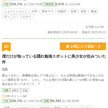
暮れていたら、1人の女性が声をかけてきて…。 「初恋の人」 若き日、初恋の
228,741
6,070
位 / 228,741件
位 / 6,070件
小説
大衆娯楽
人にフラれた茂三郎。なぜ自分はフラれたのかわからず、50年という歳月が過
ぎた。孫に背中を押され、やっと初恋の人に会いに行く決意をする。そこで知っ
ショートショート
日常
新米ママ
結婚式
友情
初恋
勉強
た彼女の本心とは…。 「ブランコのおじいさん」 優秀な兄と比べられ、落ち込
ほっこり
じんわり
む哲(さとる)。家に帰りたくなくてブランコに乗っていたら、いつの間にか隣に
は知らないおじいさんが…。勉強をする意味を聞く哲に、おじいさんは自身の思
い出を語る。 「透明な壁」 若者世代とのギャップに苦しむサラリーマン。こっ
文字数 12,238
そり屋上で歌を練習していると、一人の青年が声をかけてきて…。
最終更新日 2025.06.02
登録日 2025.05.21
29
お気に入り追加
2
僕だけが知っている隠れ勉強スポットに美少女が住みついた
件
羽希
家はうるさい。図書館は混んでて使えない。 そんな時僕は勉強ができるふさわ
しい環境を見つけた。 しかし、そんな僕だけの隠れ家にいつの間にか見知らぬ
美少女が やってきていて…？
恋愛
連載中
長編
24h.ポイント
0pt
228,741
66,362
位 / 228,741件
位 / 66,362件
小説
恋愛