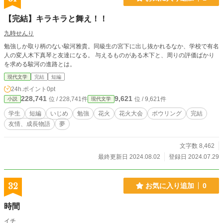
【完結】キラキラと舞え！！
九時せんり
勉強しか取り柄のない駿河雅貴。同級生の宮下に出し抜かれるなか、学校で有名
人の変人木下真琴と友達になる。 与えるものがある木下と、周りの評価ばかり
を求める駿河の進路とは。
現代文学
完結
短編
24h.ポイント
0pt
228,741
9,621
位 / 228,741件
位 / 9,621件
小説
現代文学
学生
短編
いじめ
勉強
花火
花火大会
ボウリング
完結
友情、成長物語
夢
文字数 8,462
最終更新日 2024.08.02
登録日 2024.07.29
32
お気に入り追加
0
時間
イチ