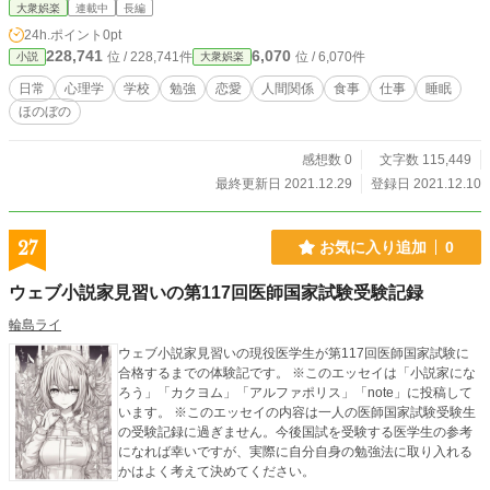
ンタル、全ての雑談を歓迎する。 さあ、トークに花を咲かせましょう。 現実に
大衆娯楽
連載中
長編
はチートもなければ神様もいなければ天才にもなれない。生まれを理由に諦める
24h.ポイント
0pt
ことはない。平凡な家庭に生まれようと知識と経験と努力で天才は越えられる。
228,741
6,070
位 / 228,741件
位 / 6,070件
小説
大衆娯楽
神様に願って頼るのはバカバカしい。チートがなくたって人生はうまくいく。
まずは知識を得ることから始めよう。雑談部は知識に貪欲だ。 読むだけでレベ
日常
心理学
学校
勉強
恋愛
人間関係
食事
仕事
睡眠
ルアップ！ 目指せ、タメになる雑談！ 成長するための糧がここにある。 コン
ほのぼの
セプトは「簡単に学ぶ」 さあ、人生の勝ち組になろう！ アルファポリスでは途
中まで公開します。 続きが気になる方はカクヨムでお願いします。 https://kaku
yomu.jp/works/16816700427091424329
感想数 0
文字数 115,449
最終更新日 2021.12.29
登録日 2021.12.10
27
お気に入り追加
0
ウェブ小説家見習いの第117回医師国家試験受験記録
輪島ライ
ウェブ小説家見習いの現役医学生が第117回医師国家試験に
合格するまでの体験記です。 ※このエッセイは「小説家にな
ろう」「カクヨム」「アルファポリス」「note」に投稿して
います。 ※このエッセイの内容は一人の医師国家試験受験生
の受験記録に過ぎません。今後国試を受験する医学生の参考
になれば幸いですが、実際に自分自身の勉強法に取り入れる
かはよく考えて決めてください。