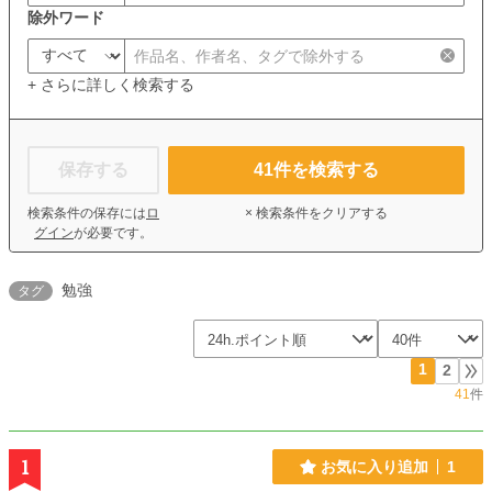
除外ワード
+ さらに詳しく検索する
保存する
41
件を検索する
検索条件の保存には
ロ
× 検索条件をクリアする
グイン
が必要です。
勉強
タグ
1
2
41
件
1
お気に入り追加
1