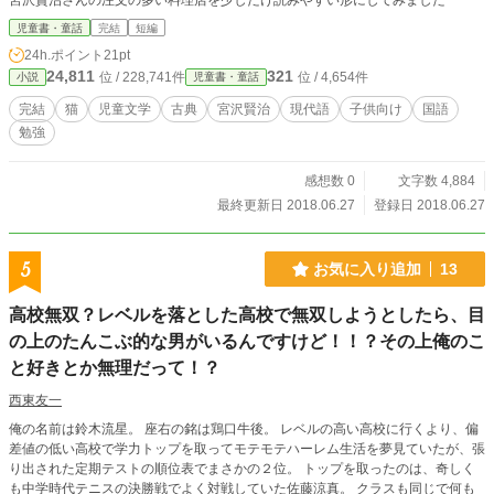
宮沢賢治さんの注文の多い料理店を少しだけ読みやすい形にしてみました
児童書・童話
完結
短編
24h.ポイント
21pt
24,811
321
位 / 228,741件
位 / 4,654件
小説
児童書・童話
完結
猫
児童文学
古典
宮沢賢治
現代語
子供向け
国語
勉強
感想数 0
文字数 4,884
最終更新日 2018.06.27
登録日 2018.06.27
5
お気に入り追加
13
高校無双？レベルを落とした高校で無双しようとしたら、目
の上のたんこぶ的な男がいるんですけど！！？その上俺のこ
と好きとか無理だって！？
西東友一
俺の名前は鈴木流星。 座右の銘は鶏口牛後。 レベルの高い高校に行くより、偏
差値の低い高校で学力トップを取ってモテモテハーレム生活を夢見ていたが、張
り出された定期テストの順位表でまさかの２位。 トップを取ったのは、奇しく
も中学時代テニスの決勝戦でよく対戦していた佐藤涼真。 クラスも同じで何も