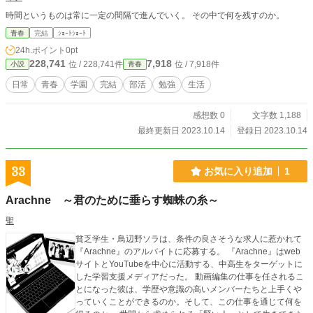
時間というものは常に一定の間隔で進んでいく。 その中で何を残すのか。
青春
完結
ｼｮｰﾄｼｮｰﾄ
24h.ポイント
0pt
228,741
7,918
位 / 228,741件
位 / 7,918件
小説
青春
日常
青春
学園
完結
部活
勉強
生活
感想数 0
文字数 1,188
最終更新日 2023.10.14
登録日 2023.10.14
33
お気に入り追加
1
Arachne ～君のために垂らす蜘蛛の糸～
聖
貧乏学生・鳥辺野ソラは、条件の良さそうな求人に惹かれて
『Arachne』のアルバイトに応募する。 『Arachne』はweb
サイトとYouTubeを中心に活動する、中高生をターゲットに
した学習支援メディアだった。 動画編集の仕事を任されるこ
とになった彼は、学歴や意識の高いメンバーたちと上手くや
っていくことができるのか。そして、この仕事を通じて何を