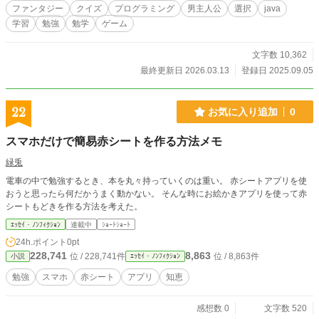
ファンタジー
クイズ
プログラミング
男主人公
選択
java
学習
勉強
勉学
ゲーム
文字数 10,362
最終更新日 2026.03.13
登録日 2025.09.05
22
お気に入り追加
0
スマホだけで簡易赤シートを作る方法メモ
緑兎
電車の中で勉強するとき、本を丸々持っていくのは重い。 赤シートアプリを使
おうと思ったら何だかうまく動かない。 そんな時にお絵かきアプリを使って赤
シートもどきを作る方法を考えた。
ｴｯｾｲ・ﾉﾝﾌｨｸｼｮﾝ
連載中
ｼｮｰﾄｼｮｰﾄ
24h.ポイント
0pt
228,741
8,863
位 / 228,741件
位 / 8,863件
小説
ｴｯｾｲ・ﾉﾝﾌｨｸｼｮﾝ
勉強
スマホ
赤シート
アプリ
知恵
感想数 0
文字数 520