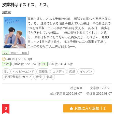
授業料はキスキス、キス。
河野彰
夏真っ盛り。とある予備校の前。 模試での順位が整然と並ん
でいる。 進路でとある悩みを抱えていた楓は、その順位表で
2位を毎回取っている奏多の名前を覚える。 ある日。 奏多を
待ち伏せしていた楓は、「俺に勉強を教えてくれ！」と迫
る。 最初は相手にしてなかった奏多だが、それじゃ、勉強1
回にキス1回と請け負う。 楓は予想外に二つ返事で了承し、
二人の奇妙な二人三脚が始まる──。
BL
連載中
長編
24h.ポイント
691pt
1,942
334
位 / 228,741件
位 / 31,416件
小説
BL
BL
ハッピーエンド
高校生
コメディ
恋愛
イケメン
第2回青春BLカップ
青春
勉強
感想数 0
文字数 12,377
最終更新日 2026.08.07
登録日 2026.08.07
2
お気に入り追加
2