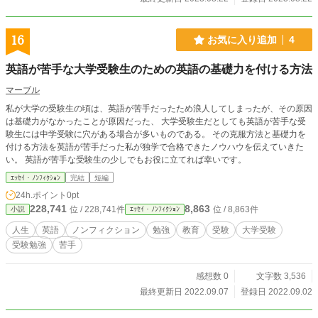
16
お気に入り追加
4
英語が苦手な大学受験生のための英語の基礎力を付ける方法
マーブル
私が大学の受験生の頃は、英語が苦手だったため浪人してしまったが、その原因
は基礎力がなかったことが原因だった、 大学受験生だとしても英語が苦手な受
験生には中学受験に穴がある場合が多いものである。 その克服方法と基礎力を
付ける方法を英語が苦手だった私が独学で合格できたノウハウを伝えていきた
い。 英語が苦手な受験生の少しでもお役に立てれば幸いです。
ｴｯｾｲ・ﾉﾝﾌｨｸｼｮﾝ
完結
短編
24h.ポイント
0pt
228,741
8,863
位 / 228,741件
位 / 8,863件
小説
ｴｯｾｲ・ﾉﾝﾌｨｸｼｮﾝ
人生
英語
ノンフィクション
勉強
教育
受験
大学受験
受験勉強
苦手
感想数 0
文字数 3,536
最終更新日 2022.09.07
登録日 2022.09.02