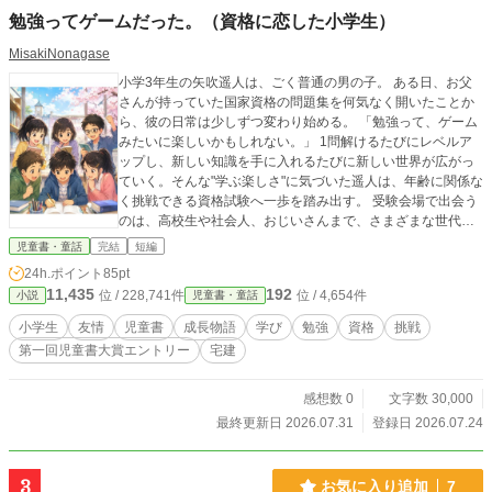
勉強ってゲームだった。（資格に恋した小学生）
MisakiNonagase
小学3年生の矢吹遥人は、ごく普通の男の子。 ある日、お父
さんが持っていた国家資格の問題集を何気なく開いたことか
ら、彼の日常は少しずつ変わり始める。 「勉強って、ゲーム
みたいに楽しいかもしれない。」 1問解けるたびにレベルア
ップし、新しい知識を手に入れるたびに新しい世界が広がっ
ていく。そんな"学ぶ楽しさ"に気づいた遥人は、年齢に関係な
く挑戦できる資格試験へ一歩を踏み出す。 受験会場で出会う
のは、高校生や社会人、おじいさんまで、さまざまな世代の
受験生たち。そして学校では、同じように「学ぶことが好
児童書・童話
完結
短編
き」という仲間たちとの出会いが待っていた。 中学受験を目
24h.ポイント
85pt
指す友達。 それぞれ違う夢を追いかける6人の仲間。 合格の
11,435
192
位 / 228,741件
位 / 4,654件
小説
児童書・童話
喜びと、不合格の悔しさ。 「悔しいと思えるのは、それだけ
頑張った証拠。」 励まし合い、教え合い、ときには支え合い
小学生
友情
児童書
成長物語
学び
勉強
資格
挑戦
ながら、小学生たちは自分だけの「学び方」を見つけてい
第一回児童書大賞エントリー
宅建
く。 これは、資格を集める物語ではない。 「勉強って、本当
はこんなに面白いんだ。」 そんな気づきをくれる、小学生6
人の学びと友情の物語。
感想数 0
文字数 30,000
最終更新日 2026.07.31
登録日 2026.07.24
3
お気に入り追加
7