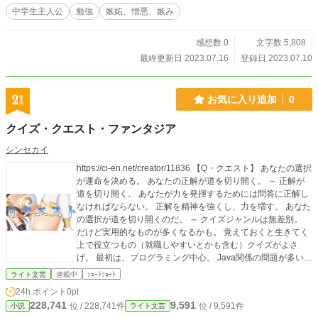
中学生主人公
勉強
嫉妬、憎悪、嫉み
感想数 0
文字数 5,808
最終更新日 2023.07.16
登録日 2023.07.10
21
お気に入り追加
0
クイズ・クエスト・ファンタジア
シンセカイ
https://ci-en.net/creator/11836 【Q・クエスト】 あなたの選択
が運命を決める。 あなたの正解が道を切り開く。 ～ 正解が
道を切り開く。 あなたが力を発揮するためには問答に正解し
なければならない。 正解を精神を強くし、力を増す。 あなた
の選択が道を切り開くのだ。 ～ クイズジャンルは無差別。
だけど実用的なものが多くなるかも。 覚えておくと生きてく
上で役立つもの（就職しやすいとかも含む）クイズがよさ
げ。 最初は、プログラミング中心。 Java関係の問題が多いで
す。
ライト文芸
連載中
ｼｮｰﾄｼｮｰﾄ
24h.ポイント
0pt
228,741
9,591
位 / 228,741件
位 / 9,591件
小説
ライト文芸