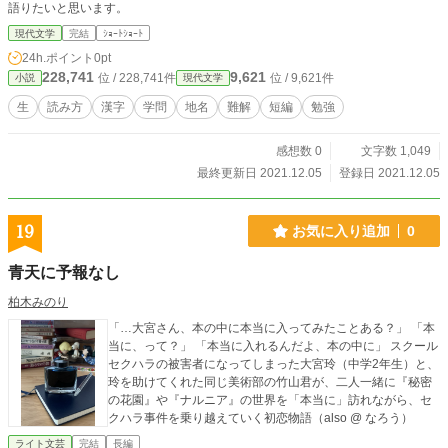
語りたいと思います。
現代文学
完結
ｼｮｰﾄｼｮｰﾄ
24h.ポイント
0pt
228,741
9,621
位 / 228,741件
位 / 9,621件
小説
現代文学
生
読み方
漢字
学問
地名
難解
短編
勉強
感想数 0
文字数 1,049
最終更新日 2021.12.05
登録日 2021.12.05
19
お気に入り追加
0
青天に予報なし
柏木みのり
「…大宮さん、本の中に本当に入ってみたことある？」 「本
当に、って？」 「本当に入れるんだよ、本の中に」 スクール
セクハラの被害者になってしまった大宮玲（中学2年生）と、
玲を助けてくれた同じ美術部の竹山君が、二人一緒に『秘密
の花園』や『ナルニア』の世界を「本当に」訪れながら、セ
クハラ事件を乗り越えていく初恋物語（also @ なろう）
ライト文芸
完結
長編