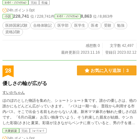
ｴｯｾｲ・ﾉﾝﾌｨｸｼｮﾝ
完結
長編
24h.ポイント
0pt
228,741
8,863
位 / 228,741件
位 / 8,863件
小説
ｴｯｾｲ・ﾉﾝﾌｨｸｼｮﾝ
医師国家試験
合格体験記
医学部
医学生
医者
受験
勉強
資格試験
感想数 0
文字数 42,497
最終更新日 2023.11.16
登録日 2023.02.12
28
お気に入り追加
3
優しさの輪が広がる
すいかちゃん
ほのぼのとした物語を集めた、ショートショート集です。誰かの優しさは、他の
誰かにもどんどん広がっていきます。 「バスは一期一会」 普段から利用する市
内バス。そこで出会う名前もわからない人達。新米ママ麻衣が触れた優しさの話
です。 「6月の花嫁」 お互い独身でいよう。そう約束した親友が結婚。ケンカ
した彩葵(さき)と夏菜。彩葵が泣きながらベンチに座っていると、男の子を連れ
た女性が声をかけてきて…。 「友情のカード」 友達から貰ったヒーローカー
大衆娯楽
完結
ｼｮｰﾄｼｮｰﾄ
ド。 図書館で失くした事に気付き、中学生の健一は焦る。広大な場所で途方に
24h.ポイント
0pt