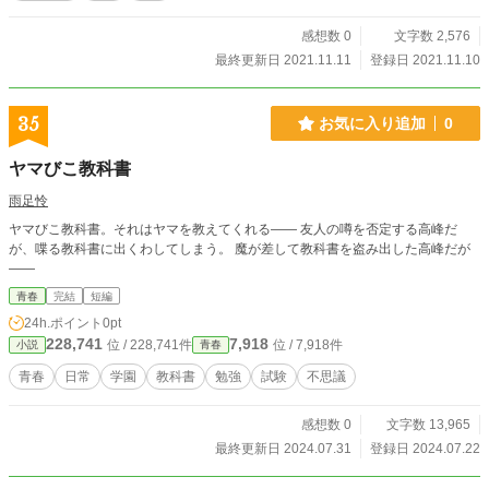
感想数 0
文字数 2,576
最終更新日 2021.11.11
登録日 2021.11.10
35
お気に入り追加
0
ヤマびこ教科書
雨足怜
ヤマびこ教科書。それはヤマを教えてくれる―― 友人の噂を否定する高峰だ
が、喋る教科書に出くわしてしまう。 魔が差して教科書を盗み出した高峰だが
――
青春
完結
短編
24h.ポイント
0pt
228,741
7,918
位 / 228,741件
位 / 7,918件
小説
青春
青春
日常
学園
教科書
勉強
試験
不思議
感想数 0
文字数 13,965
最終更新日 2024.07.31
登録日 2024.07.22