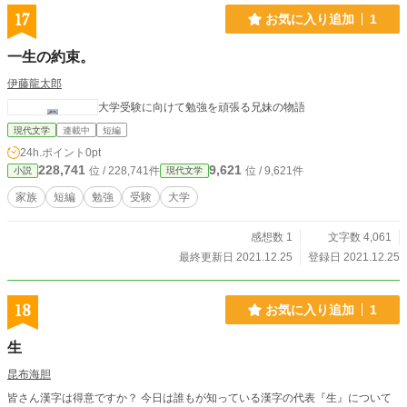
17
お気に入り追加
1
一生の約束。
伊藤龍太郎
大学受験に向けて勉強を頑張る兄妹の物語
現代文学
連載中
短編
24h.ポイント
0pt
228,741
9,621
位 / 228,741件
位 / 9,621件
小説
現代文学
家族
短編
勉強
受験
大学
感想数 1
文字数 4,061
最終更新日 2021.12.25
登録日 2021.12.25
18
お気に入り追加
1
生
昆布海胆
皆さん漢字は得意ですか？ 今日は誰もが知っている漢字の代表『生』について