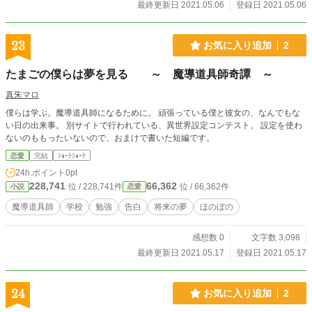
最終更新日 2021.05.06
登録日 2021.05.06
23
お気に入り追加
2
たまごの僕らは夢を見る ～ 魔導道具師奇譚 ～
真朱マロ
僕らは学ぶ。魔導道具師になるために。 頑張っている僕と彼女の、なんでもな
い日の出来事。 別サイトで行われている、異世界設定コンテスト。 設定を使わ
ないのももったいないので、おまけで書いた短編です。
恋愛
完結
ｼｮｰﾄｼｮｰﾄ
24h.ポイント
0pt
228,741
66,362
位 / 228,741件
位 / 66,362件
小説
恋愛
魔導道具師
学校
勉強
告白
将来の夢
ほのぼの
感想数 0
文字数 3,098
最終更新日 2021.05.17
登録日 2021.05.17
24
お気に入り追加
2