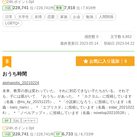
24h.ポイント
0pt
228,741
7,918
位 / 228,741件
位 / 7,918件
小説
青春
日常
大学生
友情
恋愛
家族
お金
勉強
人間関係
LGBTQ+
感想数 0
文字数 6,862
最終更新日 2023.05.14
登録日 2023.04.22
8
お気に入り追加
0
おうち時間
alphapolis_20210224
未来、教育の形は変わっていた。 それに対応できない子たちがいる。 それで
も、子には親がいて、『おうち』があった。 ＊「カクヨム」に投稿しています
（名義：@ns_ky_20151225）。 ＊「小説家になろう」に投稿しています（名
義：naro_naro）。 ＊「エブリスタ」に投稿しています（名義：estar_2021022
4）。 ＊「ノベルアップ＋」に投稿しています（名義：novelup20210528）。
SF
完結
ｼｮｰﾄｼｮｰﾄ
24h.ポイント
0pt
228,741
6,733
位 / 228,741件
位 / 6,733件
小説
SF