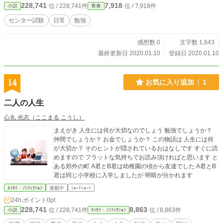
228,741
7,918
位 / 228,741件
位 / 7,918件
小説
青春
センター試験
日常
勉強
感想数 0
文字数 1,643
最終更新日 2020.01.10
登録日 2020.01.10
14
お気に入り追加
1
二人の人生
心丸 光志（ここまる こうし）
まえがき 人生には何が大切なのでしょう 勉強でしょうか？
仲間でしょうか？ お金でしょうか？ この物語は 人生には何
が大切か？ そのヒントが隠されているおはなしです すぐに読
めますので フラットな気持ちでお読み頂ければと思います と
ある郊外の町 A君とB君は幼稚園の頃から友達でした A君とB
君は同じ小学校に入学しましたが 明暗が分かれます
ｴｯｾｲ・ﾉﾝﾌｨｸｼｮﾝ
連載中
ｼｮｰﾄｼｮｰﾄ
24h.ポイント
0pt
228,741
8,863
位 / 228,741件
位 / 8,863件
小説
ｴｯｾｲ・ﾉﾝﾌｨｸｼｮﾝ