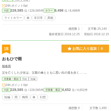
24h.ポイント
0pt
228,585
8,498
位 / 228,585件
位 / 8,498件
小説
ホラー
ライトホラー
傘
非日常
異能
感想数 1
文字数 25,140
最終更新日 2016.12.25
登録日 2016.12.15
18
お気に入り追加
0
おもひで雨
猫春雨
父を亡くした少女は、父親の傘とともに思い出の道を歩く……。
児童書・童話
完結
短編
24h.ポイント
0pt
228,585
4,652
位 / 228,585件
位 / 4,652件
小説
児童書・童話
短編
雨
梅雨
傘
幻想
感想数 0
文字数 1,495