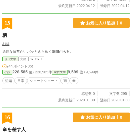
最終更新日 2022.04.12
登録日 2022.04.12
15
お気に入り追加
0
柄
杉将
退屈な日常が、パッときらめく瞬間がある。
現代文学
完結
ｼｮｰﾄｼｮｰﾄ
24h.ポイント
0pt
228,585
9,599
位 / 228,585件
位 / 9,599件
小説
現代文学
短編
日常
ショートショート
雨
傘
感想数 0
文字数 295
最終更新日 2020.01.30
登録日 2020.01.30
16
お気に入り追加
0
傘を差す人