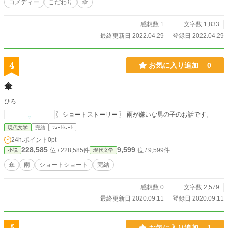
コメディー
こだわり
傘
感想数 1
文字数 1,833
最終更新日 2022.04.29
登録日 2022.04.29
4
お気に入り追加
0
傘
ひろ
〖 ショートストーリー 〗 雨が嫌いな男の子のお話です。
現代文学
完結
ｼｮｰﾄｼｮｰﾄ
24h.ポイント
0pt
228,585
9,599
位 / 228,585件
位 / 9,599件
小説
現代文学
傘
雨
ショートショート
完結
感想数 0
文字数 2,579
最終更新日 2020.09.11
登録日 2020.09.11
お気に入り追加
1