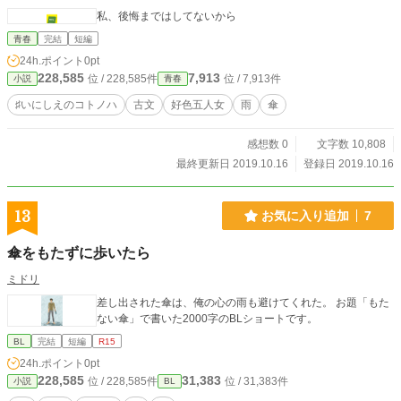
私、後悔まではしてないから
青春
完結
短編
24h.ポイント
0pt
228,585
7,913
位 / 228,585件
位 / 7,913件
小説
青春
♯いにしえのコトノハ
古文
好色五人女
雨
傘
感想数 0
文字数 10,808
最終更新日 2019.10.16
登録日 2019.10.16
13
お気に入り追加
7
傘をもたずに歩いたら
ミドリ
差し出された傘は、俺の心の雨も避けてくれた。 お題「もた
ない傘」で書いた2000字のBLショートです。
BL
完結
短編
R15
24h.ポイント
0pt
228,585
31,383
位 / 228,585件
位 / 31,383件
小説
BL