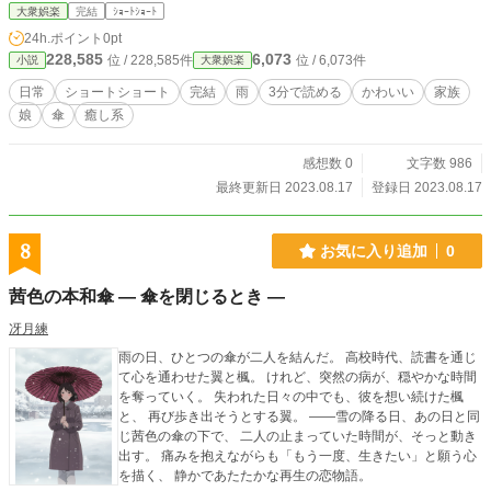
大衆娯楽
完結
ｼｮｰﾄｼｮｰﾄ
24h.ポイント
0pt
228,585
6,073
位 / 228,585件
位 / 6,073件
小説
大衆娯楽
日常
ショートショート
完結
雨
3分で読める
かわいい
家族
娘
傘
癒し系
感想数 0
文字数 986
最終更新日 2023.08.17
登録日 2023.08.17
8
お気に入り追加
0
茜色の本和傘 ― 傘を閉じるとき ―
冴月練
雨の日、ひとつの傘が二人を結んだ。 高校時代、読書を通じ
て心を通わせた翼と楓。 けれど、突然の病が、穏やかな時間
を奪っていく。 失われた日々の中でも、彼を想い続けた楓
と、 再び歩き出そうとする翼。 ――雪の降る日、あの日と同
じ茜色の傘の下で、 二人の止まっていた時間が、そっと動き
出す。 痛みを抱えながらも「もう一度、生きたい」と願う心
を描く、 静かであたたかな再生の恋物語。