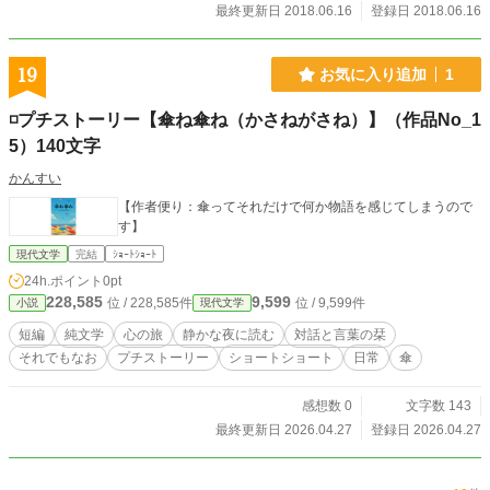
最終更新日 2018.06.16
登録日 2018.06.16
19
お気に入り追加
1
◽️プチストーリー【傘ね傘ね（かさねがさね）】（作品No_1
5）140文字
かんすい
【作者便り：傘ってそれだけで何か物語を感じてしまうので
す】
現代文学
完結
ｼｮｰﾄｼｮｰﾄ
24h.ポイント
0pt
228,585
9,599
位 / 228,585件
位 / 9,599件
小説
現代文学
短編
純文学
心の旅
静かな夜に読む
対話と言葉の栞
それでもなお
プチストーリー
ショートショート
日常
傘
感想数 0
文字数 143
最終更新日 2026.04.27
登録日 2026.04.27