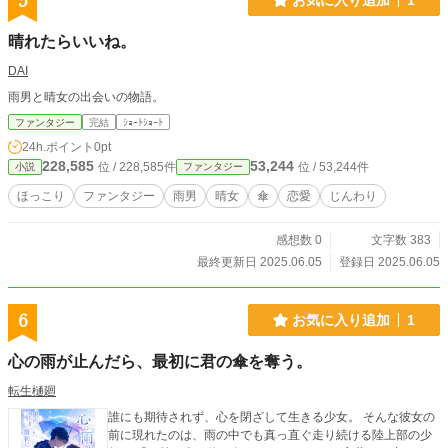
5
晴れたらいいね。
DAI
雨男と晴女の出会いの物語。
ファンタジー
完結
ｼｮｰﾄｼｮｰﾄ
24h.ポイント
0pt
228,585
53,244
位 / 228,585件
位 / 53,244件
小説
ファンタジー
ほっこり
ファンタジー
雨男
晴女
傘
恋愛
じんわり
感想数 0
文字数 383
最終更新日 2025.06.05
登録日 2025.06.05
6
お気に入り追加
1
心の雨が止んだら、最初に君の傘を奪う。
転生樋廻
誰にも期待されず、心を閉ざして生きる少女。 そんな彼女の
前に現れたのは、雨の中でも真っ直ぐ走り続ける陸上部の少