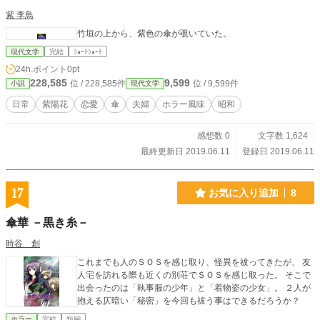
紫 李鳥
竹垣の上から、紫色の傘が覗いていた。
現代文学
完結
ｼｮｰﾄｼｮｰﾄ
24h.ポイント
0pt
228,585
9,599
位 / 228,585件
位 / 9,599件
小説
現代文学
日常
紫陽花
恋愛
傘
夫婦
ホラー風味
昭和
感想数 0
文字数 1,624
最終更新日 2019.06.11
登録日 2019.06.11
17
お気に入り追加
8
傘華 －黒き糸－
時谷 創
これまでも人のＳＯＳを感じ取り、怪異を祓ってきたが、 友
人宅を訪れる際も近くの別荘でＳＯＳを感じ取った。 そこで
出会ったのは「執事服の少年」と「着物姿の少女」。 ２人が
抱える仄暗い「秘密」を今回も祓う事はできるだろうか？
ホラー
完結
短編