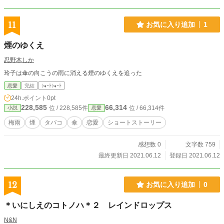
11
お気に入り追加
1
煙のゆくえ
忍野木しか
玲子は傘の向こうの雨に消える煙のゆくえを追った
恋愛
完結
ｼｮｰﾄｼｮｰﾄ
24h.ポイント
0pt
228,585
66,314
位 / 228,585件
位 / 66,314件
小説
恋愛
梅雨
煙
タバコ
傘
恋愛
ショートストーリー
感想数 0
文字数 759
最終更新日 2021.06.12
登録日 2021.06.12
12
お気に入り追加
0
＊いにしえのコトノハ＊２ レインドロップス
N&N