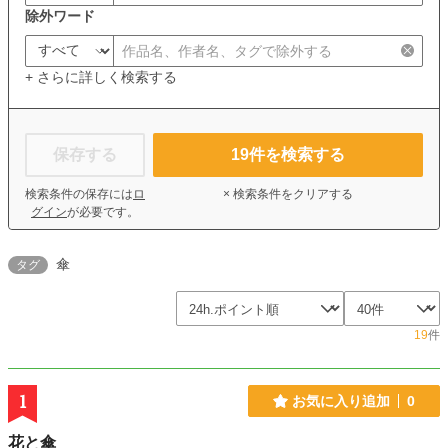
除外ワード
+ さらに詳しく検索する
保存する
19
件を検索する
検索条件の保存には
ロ
× 検索条件をクリアする
グイン
が必要です。
傘
タグ
19
件
1
お気に入り追加
0
花と傘