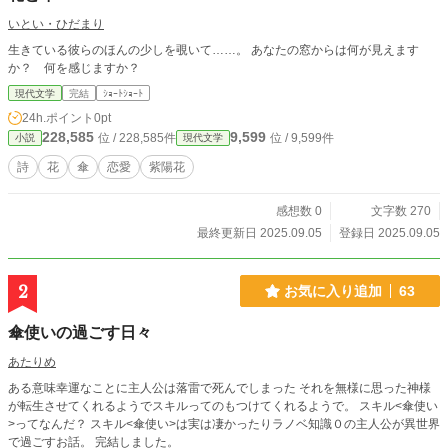
いとい・ひだまり
生きている彼らのほんの少しを覗いて……。 あなたの窓からは何が見えます
か？ 何を感じますか？
現代文学
完結
ｼｮｰﾄｼｮｰﾄ
24h.ポイント
0pt
228,585
9,599
位 / 228,585件
位 / 9,599件
小説
現代文学
詩
花
傘
恋愛
紫陽花
感想数 0
文字数 270
最終更新日 2025.09.05
登録日 2025.09.05
2
お気に入り追加
63
傘使いの過ごす日々
あたりめ
ある意味幸運なことに主人公は落雷で死んでしまった それを無様に思った神様
が転生させてくれるようでスキルってのもつけてくれるようで。 スキル<傘使い
>ってなんだ？ スキル<傘使い>は実は凄かったりラノベ知識０の主人公が異世界
で過ごすお話。 完結しました。