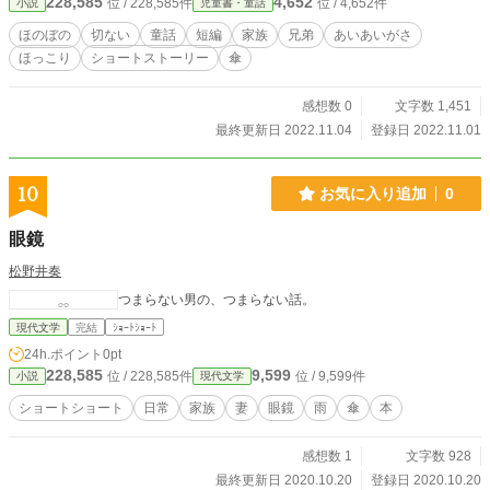
228,585
4,652
位 / 228,585件
位 / 4,652件
小説
児童書・童話
ほのぼの
切ない
童話
短編
家族
兄弟
あいあいがさ
ほっこり
ショートストーリー
傘
感想数 0
文字数 1,451
最終更新日 2022.11.04
登録日 2022.11.01
10
お気に入り追加
0
眼鏡
松野井奏
つまらない男の、つまらない話。
現代文学
完結
ｼｮｰﾄｼｮｰﾄ
24h.ポイント
0pt
228,585
9,599
位 / 228,585件
位 / 9,599件
小説
現代文学
ショートショート
日常
家族
妻
眼鏡
雨
傘
本
感想数 1
文字数 928
最終更新日 2020.10.20
登録日 2020.10.20