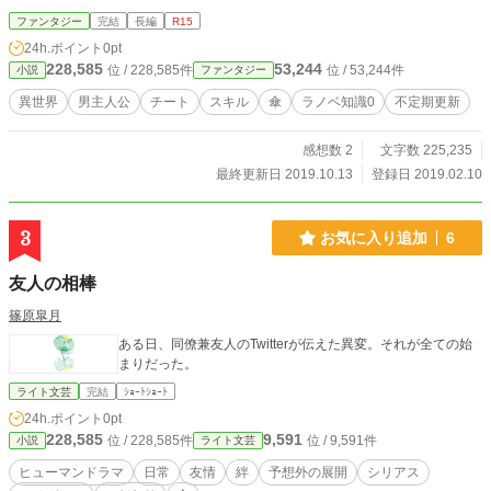
ファンタジー
完結
長編
R15
24h.ポイント
0pt
228,585
53,244
位 / 228,585件
位 / 53,244件
小説
ファンタジー
異世界
男主人公
チート
スキル
傘
ラノベ知識0
不定期更新
感想数 2
文字数 225,235
最終更新日 2019.10.13
登録日 2019.02.10
3
お気に入り追加
6
友人の相棒
篠原皐月
ある日、同僚兼友人のTwitterが伝えた異変。それが全ての始
まりだった。
ライト文芸
完結
ｼｮｰﾄｼｮｰﾄ
24h.ポイント
0pt
228,585
9,591
位 / 228,585件
位 / 9,591件
小説
ライト文芸
ヒューマンドラマ
日常
友情
絆
予想外の展開
シリアス