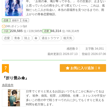
年。 「お前の傘、俺が奪ってやる。」 その言葉が、止まない
と思っていた心の雨を少しずつ変えていく――。 これは、孤
独だった二人が出会い、本当の居場所を見つけるまでの、雨
上がりの青春恋愛物語。
恋愛
連載中
長編
24h.ポイント
0pt
228,585
66,314
位 / 228,585件
位 / 66,314件
小説
恋愛
恋愛
青春
陸上
傘
過去トラウマ
能天気
感想数 0
文字数 34,051
最終更新日 2026.07.13
登録日 2026.07.06
7
お気に入り追加
0
『折り畳み傘』
糸田造作
日常でくすりと笑えるお話はいつでもどこかに転がってるは
ず。 戦争、病気、犯罪、人間関係、仕事… ストレスや不安が
多いこの世の中で戦うすべての人に少しでもくすりと笑える
時間を処方致します。