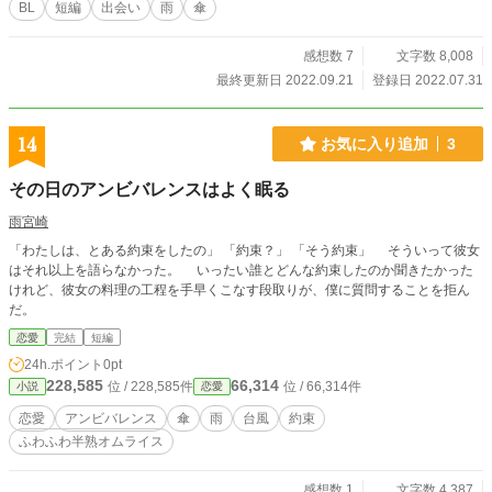
BL
短編
出会い
雨
傘
感想数 7
文字数 8,008
最終更新日 2022.09.21
登録日 2022.07.31
14
お気に入り追加
3
その日のアンビバレンスはよく眠る
雨宮崎
「わたしは、とある約束をしたの」 「約束？」 「そう約束」 そういって彼女
はそれ以上を語らなかった。 いったい誰とどんな約束したのか聞きたかった
けれど、彼女の料理の工程を手早くこなす段取りが、僕に質問することを拒ん
だ。
恋愛
完結
短編
24h.ポイント
0pt
228,585
66,314
位 / 228,585件
位 / 66,314件
小説
恋愛
恋愛
アンビバレンス
傘
雨
台風
約束
ふわふわ半熟オムライス
感想数 1
文字数 4,387