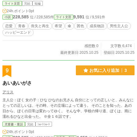
ライト文芸
完結
短編
24h.ポイント
0pt
228,585
9,591
位 / 228,585件
位 / 9,591件
小説
ライト文芸
恋愛
青春
喪失と再生
希望
傘
茜色
成長物語
男性主人公
ハッピーエンド
感想数 0
文字数 6,474
最終更新日 2025.10.25
登録日 2025.10.25
9
お気に入り追加
3
あいあいがさ
アリス
主人公：ぼく 女の子：ひな ひなのお兄さん 自分にとっての正しいと、みんなに
とっての正しいは、その時、その立場によって違う。 そのことを知った、あの
日から、ぼくの日常は変わってゆく。 そんな中、学校の帰り道、ぼくは、雨に
濡れるひなと出会った。 ※全１６話です。
児童書・童話
完結
ｼｮｰﾄｼｮｰﾄ
24h.ポイント
0pt