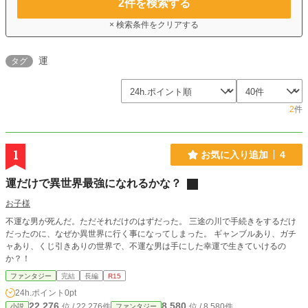
2
件を検索する
× 検索条件をクリアする
運
タグ
2
件
1
お気に入り追加
4
運だけで異世界最強になれるかな？
お子様
不運な男が死んだ。ただそれだけのはずだった。 三途の川で手続きをするだけ
だったのに、なぜか異世界に行く事になってしまった。 ギャンブルあり、ガチ
ャあり、くじ引きありの世界で、不運な男は手にした幸運で生きていけるの
か？！
ファンタジー
完結
長編
R15
24h.ポイント
0pt
22,276
8,580
位 / 22,276件
位 / 8,580件
小説
ファンタジー