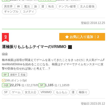
異世界
神
魔法
旅
運
転生
テンプレ破壊
主人公最強
ギャンブル
コメディ
登録日 2018.12.25
2
お気に入り追加
2
運極振りもふもふテイマーのVRMMO
ゆゆ
楠木柚葉は祖母が間違えてゲームを送ってきたことをきっかけに 大人気ゲームF
reeWorldOnlineを始めることになる。 柚葉はテイマーでテイムモンスターに攻
撃や防御を任せれば強いと考えて…？
SF
連載中
長編
24h.ポイント
0pt
22,276
1,185
位 / 22,276件
位 / 1,185件
小説
SF
SF
ゲーム
女主人公
VRMMO
もふもふ
運
極振り
登録日 2023.05.12