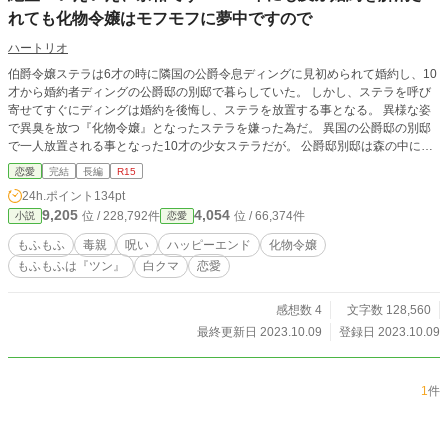
れても化物令嬢はモフモフに夢中ですので
ハートリオ
伯爵令嬢ステラは6才の時に隣国の公爵令息ディングに見初められて婚約し、10
才から婚約者ディングの公爵邸の別邸で暮らしていた。 しかし、ステラを呼び
寄せてすぐにディングは婚約を後悔し、ステラを放置する事となる。 異様な姿
で異臭を放つ『化物令嬢』となったステラを嫌った為だ。 異国の公爵邸の別邸
で一人放置される事となった10才の少女ステラだが。 公爵邸別邸は森の中にあ
り、その森には白いモフモフがいたので。 『ツン』だけど優しい白クマさんが
恋愛
完結
長編
R15
いたので耐えられた。 更にある事件をきっかけに自分を取り戻した後は、ディ
24h.ポイント
134pt
ングの執事カロンと共に公爵家の仕事をこなすなどして暮らして来た。 だがス
9,205
4,054
位 / 228,792件
位 / 66,374件
小説
恋愛
テラが16才、王立高等学校卒業一ヶ月前にとうとう婚約解消され、ステラは公
爵邸を出て行く。 ステラを厄介払い出来たはずの公爵令息ディングはなぜかモ
もふもふ
毒親
呪い
ハッピーエンド
化物令嬢
ヤモヤする。 モヤモヤの理由が分からないまま、ステラが出て行った後の公爵
もふもふは『ツン』
白クマ
恋愛
邸では次々と不具合が起こり始めて―― 奇跡的に出会い、優しい時を過ごして
愛を育んだ一人と一頭（？）の愛の物語です。 ＊異世界、魔法のある世界で
す。 ＊色々ゆるゆるです。 ＊本作品の無断転載・AI学習への利用を禁止しま
感想数 4
文字数 128,560
す。
最終更新日 2023.10.09
登録日 2023.10.09
1
件