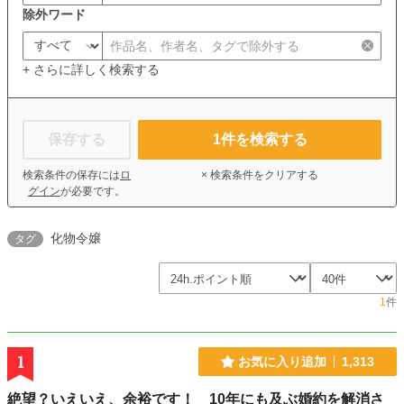
除外ワード
+ さらに詳しく検索する
保存する
1
件を検索する
検索条件の保存には
ロ
× 検索条件をクリアする
グイン
が必要です。
化物令嬢
タグ
1
件
1
お気に入り追加
1,313
絶望？いえいえ、余裕です！ 10年にも及ぶ婚約を解消さ