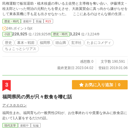
民権運動で板垣退助・植木枝盛の率いる土佐勢と主導権を奪い合い、伊藤博文・
桂太郎といった明治の元勲たちを脅えさせ、大政翼賛会に真っ向から嫌がらせを
して東条英機に手も足も出させなかった。 ここにあるのはそんな彼の生涯と
その周辺を描くことで、幕末から昭和までの日本近代史を裏面から語る話であ
歴史・時代
連載中
長編
R15
る。 なろう・アルファポリス・カクヨム・マグネットに同一内容のものを投
24h.ポイント
0pt
稿します。
228,925
3,224
位 / 228,925件
位 / 3,224件
小説
歴史・時代
歴史
幕末～戦前
福岡県
頭山満
玄洋社
たまにコメディ
ちょこっとシリアス
感想数 0
文字数 190,591
最終更新日 2023.04.02
登録日 2019.01.06
3
お気に入り追加
0
福岡県民の男が只々飲食を嗜む話
アイスホカロン
福岡生まれ、福岡育ちの一般男性(26)が、お仕事終わりや貴重な休みに飲食店に
赴いて1人宴をするだけの話。
現代文学
連載中
短編