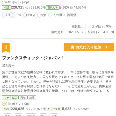
24h.ポイント
0pt
228,925
9,624
位 / 228,925件
位 / 9,624件
小説
現代文学
現代
日常
飲食店
お酒
1人の男
福岡県
感想数 0
文字数 20,939
最終更新日 2026.05.07
登録日 2024.03.20
4
お気に入り追加
1
ファンタスティック・ジャパン！
景丸義一
第二次世界大戦の危機を怪物に救われて以来、日本は世界で唯一彼らに居場所を
提供し、あまつさえ協力して国を発展させてゆくという世界で最も狂気的で寛容
な国となっていた。 しかし、怪物が増えれば怪物用の秩序も必要であり、巻き
起こる怪奇事件も解決しなければならない…… そこで立ち上がった、内閣府陰
陽寮怪奇現象対策委員会怪奇事件対策局。 つまりは、怪物の警察である。 もは
やネイバー（お隣さん）と呼ばれるまでに当たり前となった人妖入り乱れる日本
キャラ文芸
完結
短編
で、国民の安全と国家の秩序を守るため、怪物警察は今日も元気に暴れ回る！
24h.ポイント
0pt
う～ん、ファンタスティック。 ※この作品は『カクヨム』、『小説家になろ
228,925
5,635
位 / 228,925件
位 / 5,635件
小説
キャラ文芸
う』にも掲載しています。