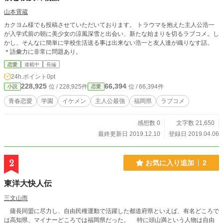
山本霄蔵
カクヨム様でも投稿させていただいております。 トラウマを抱えた主人公浩一
が入学式前の朝に美少女の涼風深雪と出会い、新たな始まりを切るラブコメ。し
かし、そんなに簡単に学校生活送る事は出来ない浩一と友人達が織りなす話。
＊語彙力に非常に問題あり。
恋愛
連載中
長編
24h.ポイント
0pt
228,925
66,394
位 / 228,925件
位 / 66,394件
小説
恋愛
青春恋愛
学園
イケメン
主人公最強
福岡県
ラブコメ
感想数 0
文字数 21,650
最終更新日 2019.12.10
登録日 2019.04.06
2
お気に入り追加
2
東洋大快人伝
三文山而
薩長同盟に尽力し、自由民権運動で活躍した都道府県といえば、有名どころで
は高知県、マイナーどころでは福岡県だった。 特に頭山満という人物は自由