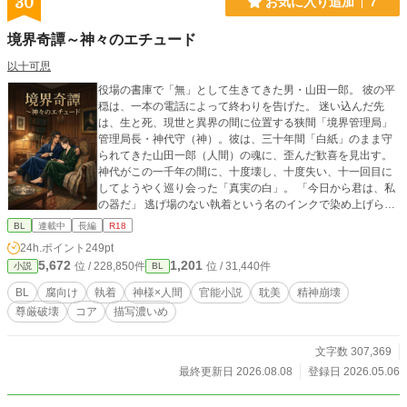
30
お気に入り追加
7
境界奇譚～神々のエチュード
以十可思
役場の書庫で「無」として生きてきた男・山田一郎。 彼の平
穏は、一本の電話によって終わりを告げた。 迷い込んだ先
は、生と死、現世と異界の間に位置する狭間「境界管理局」
管理局長・神代守（神）。彼は、三十年間「白紙」のまま守
られてきた山田一郎（人間）の魂に、歪んだ歓喜を見出す。
神代がこの一千年の間に、十度壊し、十度失い、十一回目に
してようやく巡り会った「真実の白」。 「今日から君は、私
の器だ」 逃げ場のない執着という名のインクで染め上げら
れ、精神を、肉体を、そしてわずかな善意さえも蹂躙されて
BL
連載中
長編
R18
いく山田。 だが、その絶望を奏でているのは神代だけではな
24h.ポイント
249pt
い。 享楽を貪る神、静謐を尊ぶ神――それぞれの領土を統べ
5,672
1,201
位 / 228,850件
位 / 31,440件
小説
BL
る神々と、その影に縛り付けられた「器」たち。 彼らが奏で
る「愛の模索」という名の練習曲（エチュード）は、やがて
BL
腐向け
執着
神様×人間
官能小説
耽美
精神崩壊
境界全体を巻き込む狂想曲へと変貌していく。 何度も闇に落
尊厳破壊
コア
描写濃いめ
ち、己を殺し、それでも最後に山田が辿り着く「救い」の在
処とは。 「――さあ、次の音を奏でなさい。十一度目の今度
こそ、君が壊れるまで愛し抜いてあげるから」 トントン教の
文字数 307,369
教祖が送るマントラの聖典。 「ふふふ、教会（境界）の扉を
最終更新日 2026.08.08
登録日 2026.05.06
叩くあなた、合言葉は「あふあふ」ですよ。お間違え無
く。」 ※本作は、成人男性の尊厳破壊および特殊な身体開発