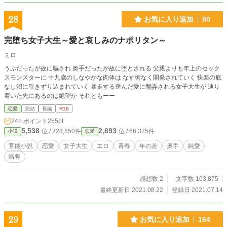
28
お気に入り追加
80
完堕ち女子大生～愛と哀しみのナポリタン～
ミロ
うぶだったが故に騙され 奥手だったが故に堕とされる 父親よりも年上のセック
スモンスターに 十九歳のしなやかな肉体は なす術なく開発されていく 快楽の底
なし沼に引きずり込まれていく 暴走する歪んだ愛に翻弄される女子大生が 辿り
着いた先にあるのは絶望か それともーー
恋愛
完結
長編
R18
24h.ポイント
255pt
5,538
2,693
位 / 228,850件
位 / 66,375件
小説
恋愛
官能小説
恋愛
女子大生
エロ
青春
年の差
奥手
純愛
略奪
感想数 2
文字数 103,875
最終更新日 2021.08.22
登録日 2021.07.14
29
お気に入り追加
164