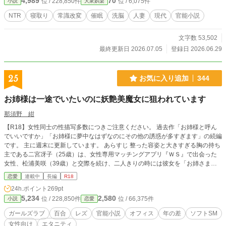
4,989
70
位 / 228,850件
位 / 6,075件
小説
大衆娯楽
NTR
寝取り
常識改変
催眠
洗脳
人妻
現代
官能小説
文字数 53,502
最終更新日 2026.07.05
登録日 2026.06.29
25
お気に入り追加
344
お姉様は一途でいたいのに妖艶美魔女に狙われています
那須野 紺
【R18】女性同士の性描写多数につきご注意ください。 過去作「お姉様と呼ん
でいいですか」「お姉様に夢中なはずなのにその他の誘惑が多すぎます」の続編
です。 主に週末に更新しています。 あらすじ 整った容姿と大きすぎる胸の持ち
主である二宮冴子（25歳）は、女性専用マッチングアプリ『ＷＳ』で出会った
女性、松浦美咲（39歳）と交際を続け、二人きりの時には彼女を「お姉さま」
と呼び愛を育んできました。同棲生活も順調で、毎日イチャイチャが止まりませ
恋愛
連載中
長編
R18
ん。 美咲に「自分の秘書として一緒に転職して欲しい」と持ち掛けられ、悩ん
24h.ポイント
269pt
だ末に冴子はそれを承諾しました。 誘われた会社は、大手ホテルチェーンの令
5,234
2,580
位 / 228,850件
位 / 66,375件
小説
恋愛
嬢・山元容子（41歳）が社長を務める、世間でも話題のリゾートホテルチェー
ン。オリジナルコスメが女性に人気で、美咲は商品の開発・販売担当の役員とし
ガールズラブ
百合
レズ
官能小説
オフィス
年の差
ソフトSM
て、容子にヘッドハンティングされたのです。 新しい職場、しかもようやく念
女性向け
エタニティ