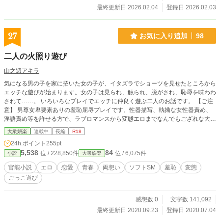
最終更新日 2026.02.04
登録日 2026.02.03
27
お気に入り追加
98
二人の火照り遊び
山之辺アキラ
気になる男の子を家に招いた女の子が、イタズラでショーツを見せたところから
エッチな遊びが始まります。女の子は見られ、触られ、脱がされ、恥辱を味わわ
されて……。 いろいろなプレイでエッチに仲良く遊ぶ二人のお話です。 【ご注
意】 男尊女卑要素ありの羞恥屈辱プレイです。性器描写、執拗な女性器責め、
淫語責め等を許せる方で、ラブロマンスから変態エロまでなんでもござれな大人
向け。血を見るハードプレイはありません。 ※2023年 改稿作業再開 改稿済み
大衆娯楽
連載中
長編
R18
の話のタイトルに一時的に◆を付けています
24h.ポイント
255pt
5,538
84
位 / 228,850件
位 / 6,075件
小説
大衆娯楽
官能小説
エロ
恋愛
青春
両想い
ソフトSM
羞恥
変態
ごっこ遊び
感想数 0
文字数 141,092
最終更新日 2020.09.23
登録日 2020.07.04