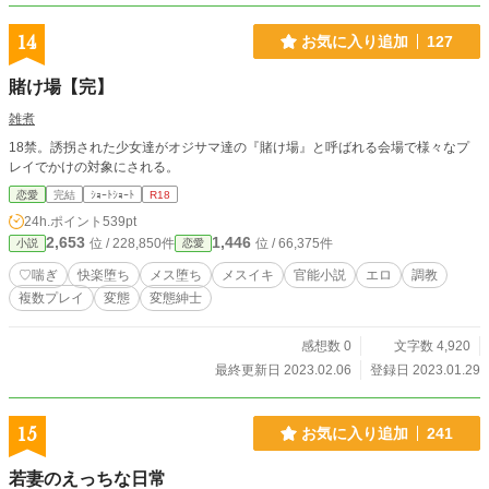
14
お気に入り追加
127
賭け場【完】
雑煮
18禁。誘拐された少女達がオジサマ達の『賭け場』と呼ばれる会場で様々なプ
レイでかけの対象にされる。
恋愛
完結
ｼｮｰﾄｼｮｰﾄ
R18
24h.ポイント
539pt
2,653
1,446
位 / 228,850件
位 / 66,375件
小説
恋愛
♡喘ぎ
快楽堕ち
メス堕ち
メスイキ
官能小説
エロ
調教
複数プレイ
変態
変態紳士
感想数 0
文字数 4,920
最終更新日 2023.02.06
登録日 2023.01.29
15
お気に入り追加
241
若妻のえっちな日常