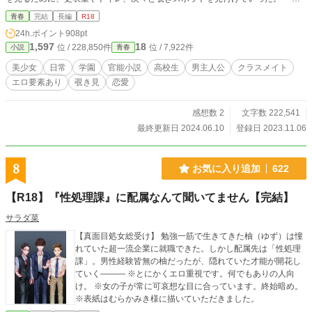
に佐藤くんのストーカー的な行動は結果的に有村さんの心を解きほぐすことにな
青春
完結
長編
R18
り二人の距離は縮まっていく。
24h.ポイント
908pt
1,597
18
位 / 228,850件
位 / 7,922件
小説
青春
美少女
日常
学園
官能小説
高校生
男主人公
クラスメイト
エロ要素あり
覗き見
恋愛
感想数 2
文字数 222,541
最終更新日 2024.06.10
登録日 2023.11.06
8
お気に入り追加
622
【R18】『性処理課』に配属なんて聞いてません【完結】
サラダ菜
【真面目処女総受け】 勉強一筋で生きてきた柚（ゆず）は憧
れていた超一流企業に就職できた。しかし配属先は「性処理
課」。男性経験皆無の柚だったが、隠れていた才能が開花し
ていく――― ※とにかくエロ重視です。何でもありの人向
け。 ※女の子が常に可哀想な目に合っています。終始暗め。
※表紙はむらかみき様に描いていただきました。