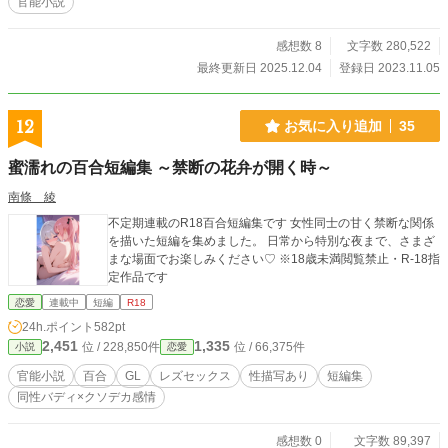
官能小説
感想数 8
文字数 280,522
最終更新日 2025.12.04
登録日 2023.11.05
12
お気に入り追加
35
蜜濡れの百合短編集 ～禁断の花弁が開く時～
南條 綾
不定期連載のR18百合短編集です 女性同士の甘く禁断な関係
を描いた短編を集めました。 日常から特別な夜まで、さまざ
まな場面でお楽しみください♡ ※18歳未満閲覧禁止・R-18指
定作品です
恋愛
連載中
短編
R18
24h.ポイント
582pt
2,451
1,335
位 / 228,850件
位 / 66,375件
小説
恋愛
官能小説
百合
GL
レズセックス
性描写あり
短編集
同性バディ×クソデカ感情
感想数 0
文字数 89,397