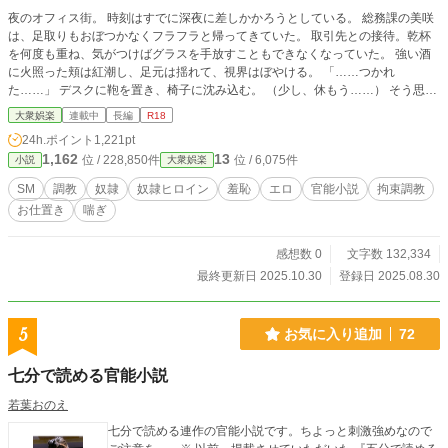
夜のオフィス街。 時刻はすでに深夜に差しかかろうとしている。 総務課の美咲
は、足取りもおぼつかなくフラフラと帰ってきていた。 取引先との接待。乾杯
を何度も重ね、気がつけばグラスを手放すこともできなくなっていた。 強い酒
に火照った頬は紅潮し、足元は揺れて、視界はぼやける。 「……つかれ
た……」 デスクに鞄を置き、椅子に沈み込む。 （少し、休もう……） そう思っ
た瞬間、心の奥に沈んでいた黒い言葉が、アルコールにほだされて浮かび上が
大衆娯楽
連載中
長編
R18
る。 口にしてはいけないはずの言葉。 絶対に、誰にも聞かれてはいけない秘
24h.ポイント
1,221pt
密。 それが、美咲の唇からこぼれた。 ――「……課の経費を横領した……。も
1,162
13
位 / 228,850件
位 / 6,075件
小説
大衆娯楽
しバレたら解雇、裁判……終わりだ……」 酒のせいだと分かっている。 酔いに
任せて、心の奥底の不安を口にしてしまった。 誰もいないと思い込んでいたか
SM
調教
奴隷
奴隷ヒロイン
羞恥
エロ
官能小説
拘束調教
ら、余計に無防備に声が漏れた。 だが、その油断は致命的だった。 「……なる
お仕置き
喘ぎ
ほど。終わり、か」 背後から、低く湿った声。 美咲の肩がビクリと跳ねる。 振
り返った瞬間、血の気が引いた。 そこには一人の男が立っていた。 スーツ姿、
手にはスマートフォン。 黒い瞳が光を反射し、獲物を見下ろす捕食者のように
感想数 0
文字数 132,334
冷酷だった。 「き……聞いて……たの……？」 酔いで舌が回らない。 掠れた声
最終更新日 2025.10.30
登録日 2025.08.30
は震え、言葉にならない。 男はスマートフォンを掲げてみせる。 画面に浮かぶ
のは、録音中を示す赤いアイコン。 「証拠は、もう手に入れた」 その一言で、
美咲の心臓がどくんっと大きく跳ねた。 頭の奥がじんじんと痺れ、呼吸が荒く
5
お気に入り追加
72
なる。 （だめ……これが……外に出たら……私は……） 家族、職場、すべてが
崩れる光景が頭をよぎる。 言い訳はできない。確かに口にしてしまったのだか
七分で読める官能小説
ら。 「やめて……お願い……」 震える声。涙で濡れた目が男を見上げる。 だ
が、返ってくるのは冷たい笑みだけだった。 「従え。逆らえば、この録音はす
若葉おのえ
ぐに世間に曝け出す」 その瞬間、美咲の背筋を冷たいものが這い上がった。 自
七分で読める連作の官能小説です。ちよっと刺激強めなので
分の未来を、人差し指一つで握られている――その現実が、体を硬直させる。