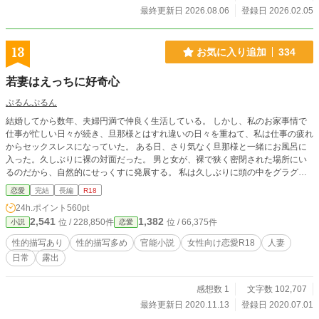
最終更新日 2026.08.06
登録日 2026.02.05
13
お気に入り追加
334
若妻はえっちに好奇心
ぷるんぷるん
結婚してから数年、夫婦円満で仲良く生活している。 しかし、私のお家事情で
仕事が忙しい日々が続き、旦那様とはすれ違いの日々を重ねて、私は仕事の疲れ
からセックスレスになっていた。 ある日、さり気なく旦那様と一緒にお風呂に
入った。久しぶりに裸の対面だった。 男と女が、裸で狭く密閉された場所にい
るのだから、自然的にせっくすに発展する。 私は久しぶりに頭の中をグラグラ
する刺激の快感を覚え、えっちの素晴らしさに目覚め、セックスレスから脱却す
恋愛
完結
長編
R18
る。 その日のＨをきっかけに、私はえっちに好奇心が湧き、次第に普通のえっ
24h.ポイント
560pt
ちから人に言えないえっちに覚醒していく。
2,541
1,382
位 / 228,850件
位 / 66,375件
小説
恋愛
性的描写あり
性的描写多め
官能小説
女性向け恋愛R18
人妻
日常
露出
感想数 1
文字数 102,707
最終更新日 2020.11.13
登録日 2020.07.01