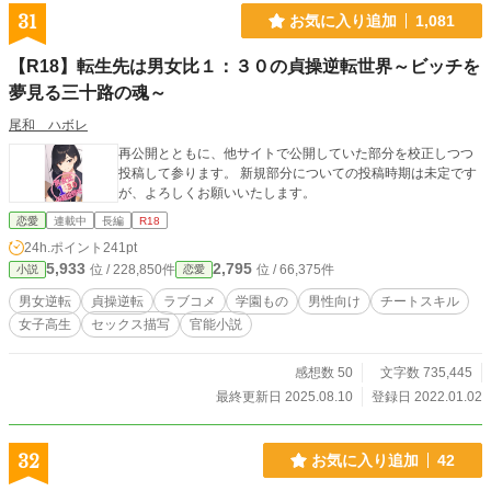
に特化しており、描写に一切の制限を設けておりません。閲
31
お気に入り追加
1,081
覧には十分ご注意ください。 倫理観や良識を保ったまま読み
進めることは不可能です。深淵を覗く覚悟のある方のみ、神
【R18】転生先は男女比１：３０の貞操逆転世界～ビッチを
代の「恩寵」を山田とともに受け取ってください。
夢見る三十路の魂～
尾和 ハボレ
再公開とともに、他サイトで公開していた部分を校正しつつ
投稿して参ります。 新規部分についての投稿時期は未定です
が、よろしくお願いいたします。
恋愛
連載中
長編
R18
24h.ポイント
241pt
5,933
2,795
位 / 228,850件
位 / 66,375件
小説
恋愛
男女逆転
貞操逆転
ラブコメ
学園もの
男性向け
チートスキル
女子高生
セックス描写
官能小説
感想数 50
文字数 735,445
最終更新日 2025.08.10
登録日 2022.01.02
32
お気に入り追加
42