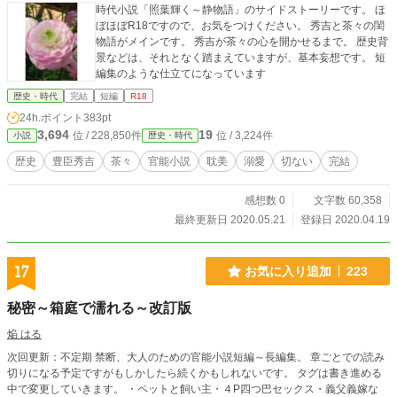
時代小説「照葉輝く～静物語」のサイドストーリーです。 ほ
ぼほぼR18ですので、お気をつけください。 秀吉と茶々の閨
物語がメインです。 秀吉が茶々の心を開かせるまで。 歴史背
景などは、それとなく踏まえていますが、基本妄想です。 短
編集のような仕立てになっています
歴史・時代
完結
短編
R18
24h.ポイント
383pt
3,694
19
位 / 228,850件
位 / 3,224件
小説
歴史・時代
歴史
豊臣秀吉
茶々
官能小説
耽美
溺愛
切ない
完結
感想数 0
文字数 60,358
最終更新日 2020.05.21
登録日 2020.04.19
17
お気に入り追加
223
秘密～箱庭で濡れる～改訂版
焔 はる
次回更新：不定期 禁断、大人のための官能小説短編～長編集。 章ごとでの読み
切りになる予定ですがもしかしたら続くかもしれないです。 タグは書き進める
中で変更していきます。 ・ペットと飼い主・４P四つ巴セックス・義父義嫁な