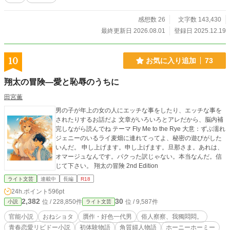
感想数 26
文字数 143,430
最終更新日 2026.08.01
登録日 2025.12.19
10
お気に入り追加
73
翔太の冒険―愛と恥辱のうちに
田宮薫
男の子が年上の女の人にエッチな事をしたり、エッチな事を
されたりするお話だよ 文章がいろいろとアレだから、脳内補
完しながら読んでね テーマ Fly Me to the Rye 大意：ずぶ濡れ
ジェニーのいるライ麦畑に連れてってよ、秘密の遊びがした
いんだ。 申し上げます。申し上げます。旦那さま。あれは、
オマージュなんです。パクった訳じゃない。本当なんだ。信
じて下さい。 翔太の冒険 2nd Edition
ライト文芸
連載中
長編
R18
24h.ポイント
596pt
2,382
30
位 / 228,850件
位 / 9,587件
小説
ライト文芸
官能小説
おねショタ
贋作・好色一代男
俗人察察、我獨悶悶。
青春恋愛リビドー小説
初体験物語
角質婦人物語
ホーニーホーミー