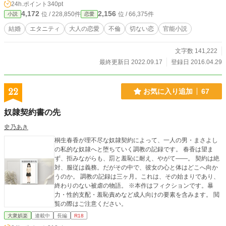
24h.ポイント
340pt
4,172
2,156
位 / 228,850件
位 / 66,375件
小説
恋愛
結婚
エタニティ
大人の恋愛
不倫
切ない恋
官能小説
文字数 141,222
最終更新日 2022.09.17
登録日 2016.04.29
22
お気に入り追加
67
奴隷契約書の先
史乃あき
桐生春香が理不尽な奴隷契約によって、一人の男・まさよし
の私的な奴隷へと堕ちていく調教の記録です。 春香は望ま
ず、拒みながらも、罰と羞恥に耐え、やがて――。 契約は絶
対、服従は義務。だがその中で、彼女の心と体はどこへ向か
うのか。 調教の記録は三ヶ月。これは、その始まりであり、
終わりのない被虐の物語。 ※本作はフィクションです。暴
力・性的支配・羞恥責めなど成人向けの要素を含みます。 閲
覧の際はご注意ください。
大衆娯楽
連載中
長編
R18