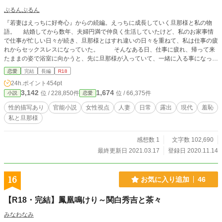
ぷるんぷるん
『若妻はえっちに好奇心』からの続編。えっちに成長していく旦那様と私の物
語。 結婚してから数年、夫婦円満で仲良く生活していたけど、私のお家事情
で仕事が忙しい日々が続き、旦那様とはすれ違いの日々を重ねて、私は仕事の疲
れからセックスレスになっていた。 そんなある日、仕事に疲れ、帰って来
たままの姿で浴室に向かうと、先に旦那様が入っていて、一緒に入る事になっ
た。 裸の私と裸の旦那様、久しぶりに裸の対面だった。 裸の男と女が、
恋愛
完結
長編
R18
密閉された場所にいるのだから、自然にせっくすに発展し、その日からセックス
24h.ポイント
454pt
レスから脱却する。 セックスレスから一転した私は、セックスレスになる以
3,142
1,674
位 / 228,850件
位 / 66,375件
小説
恋愛
前よりも、えっちが好きになり、どんなえっちにも興味を覚え、旦那様とイチャ
イチャえっちすることが大好きになり、人には言えない性癖までも覚えるように
性的描写あり
官能小説
女性視点
人妻
日常
露出
現代
羞恥
なっていく。
私と旦那様
感想数 1
文字数 102,690
最終更新日 2021.03.17
登録日 2020.11.14
16
お気に入り追加
46
【R18・完結】鳳凰鳴けり～関白秀吉と茶々
みなわなみ