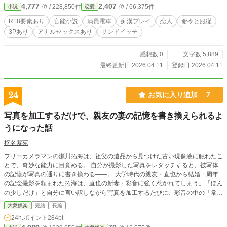
4,777
2,407
位 / 228,850件
位 / 66,375件
小説
恋愛
R18要素あり
官能小説
満員電車
痴漢プレイ
恋人
命令と服従
3Pあり
アナルセックスあり
サンドイッチ
感想数 0
文字数 5,889
最終更新日 2026.04.11
登録日 2026.04.11
24
お気に入り追加
7
写真を加工するだけで、親友の妻の記憶を書き換えられるよ
うになった話
枢名紫苑
フリーカメラマンの瀬川拓海は、祖父の遺品から見つけた古い現像液に触れたこ
とで、奇妙な能力に目覚める。 自分が撮影した写真をレタッチすると、被写体
の記憶が写真の通りに書き換わる——。 大学時代の親友・直也から結婚一周年
の記念撮影を頼まれた拓海は、直也の新妻・彩音に強く惹かれてしまう。「ほん
の少しだけ」と自分に言い訳しながら写真を加工するたびに、彩音の中の「常
識」は少しずつ塗り替えられていく。 距離が縮まり、呼び方が変わり、撮影の
大衆娯楽
完結
長編
たびに大胆になっていく彩音。何も知らない直也は「お前に任せた」と笑い、拓
24h.ポイント
284pt
海は親友の信頼を踏みにじる背徳感に酔い始める。