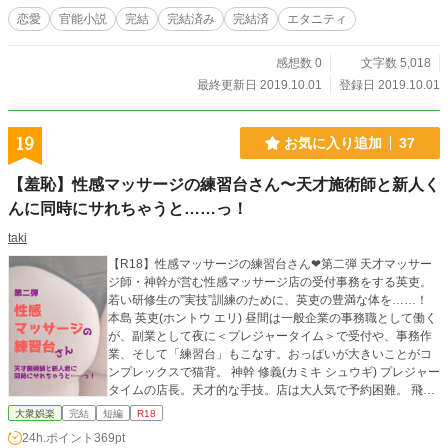
恋愛
官能小説
完結
完結済み
完結済
エタニティ
感想数 0
文字数 5,018
最終更新日 2019.10.01
登録日 2019.10.01
19
お気に入り追加
37
【羞恥】性感マッサージの練習台さん〜天才施術師と新人く
んに同時にサれちゃうと……っ！
taki
【R18】性感マッサージの練習台さん❤︎第二弾 天才マッサー
ジ師・神幹が営む性感マッサージ店の受付事務をする英吏。
若い研修生の”実技”訓練のために、英吏の豊満な体を……！
本島 英吏(ホントウ エリ) 昼間は一般企業の事務職として働く
が、副業として夜に＜プレジャータイム＞で受付や、事務作
業、そして「練習台」もこなす。おっぱいが大きいことがコ
ンプレックスで猫背。 神幹 修義(カミキ シュウギ) プレジャー
タイムの店長。天才的な手技。店は大人気で予約困難。 飛虎
健(ヒコ ケン) 昼間はマッサージ師養成の専門学校に通ってい
大衆娯楽
完結
短編
R18
る20代前半の青年。プレジャータイムに見習いとして採用さ
24h.ポイント
369pt
れた。