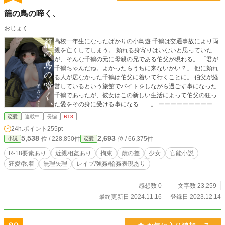
籠の鳥の啼く、
おじょく
高校一年生になったばかりの小鳥遊 千鶴は交通事故により両
親を亡くしてしまう。 頼れる身寄りはいないと思っていた
が、そんな千鶴の元に母親の兄である伯父が現れる。 「君が
千鶴ちゃんだね。よかったらうちに来ないかい？」 他に頼れ
る人が居なかった千鶴は伯父に着いて行くことに。 伯父が経
営しているという旅館でバイトをしながら過ごす事になった
千鶴であったが、彼女はこの新しい生活によって伯父の狂っ
た愛をその身に受ける事になる……。 ーーーーーーーーーー
伯父(40代男)×養女(16歳元JK) 兄妹の近親相姦を仄めかす表現
恋愛
連載中
長編
R18
があり、今後描写する可能性があります。 性描写があるタイ
24h.ポイント
255pt
トルには＊がつけられており、冒頭に要素の注釈が入りま
5,538
2,693
位 / 228,850件
位 / 66,375件
小説
恋愛
す。 基本的にはレイプ、強姦、望まない性行為を取り扱って
おります。 本作そのような犯罪行為を助長する目的で書かれ
R-18要素あり
近親相姦あり
拘束
歳の差
少女
官能小説
ているものではありません。あくまで娯楽としての読み物と
狂愛/執着
無理矢理
レイプ/強姦/輪姦表現あり
してお楽しみ下さい。
感想数 0
文字数 23,259
最終更新日 2024.11.16
登録日 2023.12.14