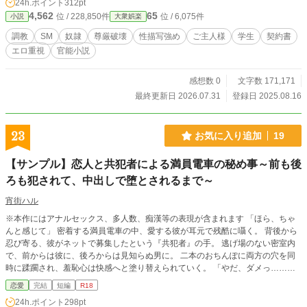
24h.ポイント
312pt
4,562
65
位 / 228,850件
位 / 6,075件
小説
大衆娯楽
調教
SM
奴隷
尊厳破壊
性描写強め
ご主人様
学生
契約書
エロ重視
官能小説
感想数 0
文字数 171,171
最終更新日 2026.07.31
登録日 2025.08.16
23
お気に入り追加
19
【サンプル】恋人と共犯者による満員電車の秘め事～前も後
ろも犯されて、中出しで堕とされるまで～
宵街ハル
※本作にはアナルセックス、多人数、痴漢等の表現が含まれます 「ほら、ちゃ
んと感じて」 密着する満員電車の中、愛する彼が耳元で残酷に囁く。 背後から
忍び寄る、彼がネットで募集したという『共犯者』の手。 逃げ場のない密室内
で、前からは彼に、後ろからは見知らぬ男に。 二本のおちんぽに両方の穴を同
時に蹂躙され、羞恥心は快感へと塗り替えられていく。 「やだ、ダメっ……
♡」と拒む口元とは裏腹に、お腹の中は二人の熱い種で満たされて――。 愛と
恋愛
完結
短編
R18
いう名の絶望に堕ちていく、背徳の満員電車。 ※本作はpixivに公開したサンプ
24h.ポイント
298pt
ル版です。フルバージョンはFANBOXでお楽しみいただけます。