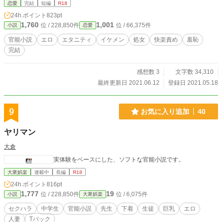
恋愛
完結
短編
R18
24h.ポイント
823pt
1,760
1,001
位 / 228,850件
位 / 66,375件
小説
恋愛
官能小説
エロ
エタニティ
イケメン
処女
快楽責め
羞恥
完結
感想数 3
文字数 34,310
最終更新日 2021.06.12
登録日 2021.05.18
9
お気に入り追加
40
ヤリマン
大倉
実体験をベースにした、ソフトな官能小説です。
大衆娯楽
連載中
長編
R18
24h.ポイント
816pt
1,777
19
位 / 228,850件
位 / 6,075件
小説
大衆娯楽
セクハラ
中学生
官能小説
先生
下着
生徒
巨乳
エロ
人妻
Tバック