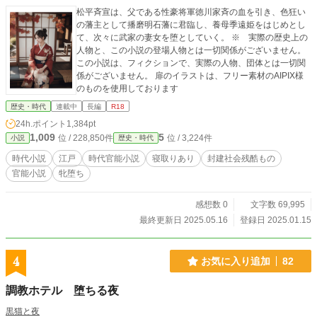
松平斉宣は、父である性豪将軍徳川家斉の血を引き、色狂い
の藩主として播磨明石藩に君臨し、養母季遠姫をはじめとし
て、次々に武家の妻女を堕としていく。 ※ 実際の歴史上の
人物と、この小説の登場人物とは一切関係がございません。
この小説は、フィクションで、実際の人物、団体とは一切関
係がございません。 扉のイラストは、フリー素材のAIPIX様
のものを使用しております
歴史・時代
連載中
長編
R18
24h.ポイント
1,384pt
1,009
5
位 / 228,850件
位 / 3,224件
小説
歴史・時代
時代小説
江戸
時代官能小説
寝取りあり
封建社会残酷もの
官能小説
牝堕ち
感想数 0
文字数 69,995
最終更新日 2025.05.16
登録日 2025.01.15
4
お気に入り追加
82
調教ホテル 堕ちる夜
黒猫と夜