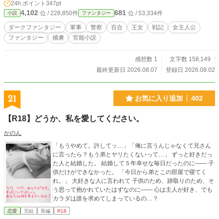
24h.ポイント
347pt
それは母から密かに言い伝えられていた、敵に身を捧げる
4,102
681
位 / 228,850件
位 / 53,334件
小説
ファンタジー
「烙印の儀」の前兆だった。 姉のリーシアは過酷な特殊作戦
学校を首席で卒業し、陸軍空挺師団偵察隊の副隊長として最
ダークファンタジー
軍事
警察
百合
王女
戦記
女主人公
前線へ赴く。 一方のノヴァも王国警察軍の精鋭部隊に身を投
ファンタジー
捕虜
官能小説
じ、緊迫する西メシア州の治安維持任務に挑む。 しかし、戦
火が激化する中で二人はそれぞれメシア帝国軍の罠に落ち、
捕虜としての過酷な運命に直面することになる。 敵の手に落
感想数 1
文字数 158,149
ちた姉妹を待ち受けていたのは、屈辱的な凌辱の危機、そし
最終更新日 2026.08.07
登録日 2026.08.02
て過酷な現実だった。 果たして彼女たちは、呪われた血脈の
宿命に呑み込まれてしまうのか。 それとも、絶望の深淵から
這い上がるのか――。戦火と官能が交錯する、衝撃の物語の
21
お気に入り追加
402
幕が上がる。
【R18】どうか、私を愛してください。
かのん
「もうやめて。許してッ…」「俺に言うんじゃなくて兄さん
に言ったら？もう弟とヤリたくないって…」 ずっと好きだっ
た人と結婚した。 結婚して５年幸せな毎日だったのに―― 子
供だけができなかった。 「今日から弟とこの部屋で寝てく
れ。」 大好きな人に言われて 子供のため、跡取りのため、そ
う思って抱かれていたはずなのに―― 心は主人が好き、でも
カラダは誰を求めてしまっているの…？
恋愛
完結
長編
R18