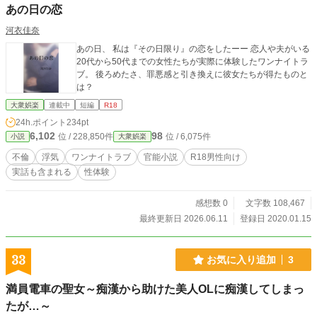
あの日の恋
河衣佳奈
あの日、 私は『その日限り』の恋をしたーー 恋人や夫がいる
20代から50代までの女性たちが実際に体験したワンナイトラ
ブ。 後ろめたさ、罪悪感と引き換えに彼女たちが得たものと
は？
大衆娯楽
連載中
短編
R18
24h.ポイント
234pt
6,102
98
位 / 228,850件
位 / 6,075件
小説
大衆娯楽
不倫
浮気
ワンナイトラブ
官能小説
R18男性向け
実話も含まれる
性体験
感想数 0
文字数 108,467
最終更新日 2026.06.11
登録日 2020.01.15
33
お気に入り追加
3
満員電車の聖女～痴漢から助けた美人OLに痴漢してしまっ
たが…～