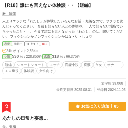
【R18】誰にも言えない体験談・・【短編】
暦 睡蓮
人よりエッチな「わたし」が体験したいろんなお話‥ 短編なので、サクッと読
んじゃってください。 名前も知らない人との体験や、一人で知らない場所でシ
ちゃったこと・・。 今まで誰にも言えなかった「わたし」の話、聞いてくださ
い。 フィクションかノンフィクションかはな・い・しょ♡
恋愛
連載中
ｼｮｰﾄｼｮｰﾄ
R18
24h.ポイント
2,584pt
530
318
位 / 228,850件
位 / 66,375件
小説
恋愛
短編
ショートショート
エッチ
官能小説
痴漢
M女
オナニ―
エロ重視
体験談
女性向け
文字数 39,068
最終更新日 2025.08.31
登録日 2024.11.03
2
お気に入り追加
65
あたしの日常と妄想…
母、美穂