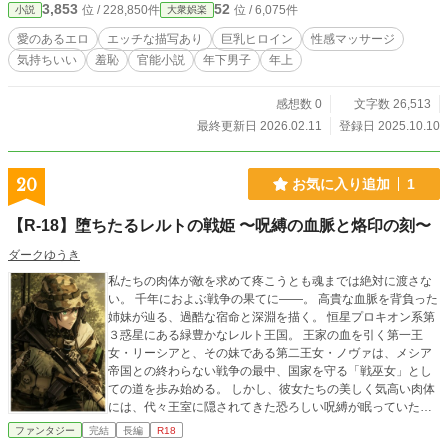
3,853
52
位 / 228,850件
位 / 6,075件
小説
大衆娯楽
愛のあるエロ
エッチな描写あり
巨乳ヒロイン
性感マッサージ
気持ちいい
羞恥
官能小説
年下男子
年上
感想数 0
文字数 26,513
最終更新日 2026.02.11
登録日 2025.10.10
20
お気に入り追加
1
【R-18】堕ちたるレルトの戦姫 〜呪縛の血脈と烙印の刻〜
ダークゆうき
私たちの肉体が敵を求めて疼こうとも魂までは絶対に渡さな
い。 千年におよぶ戦争の果てに――。 高貴な血脈を背負った
姉妹が辿る、過酷な宿命と深淵を描く。 恒星プロキオン系第
３惑星にある緑豊かなレルト王国。 王家の血を引く第一王
女・リーシアと、その妹である第二王女・ノヴァは、メシア
帝国との終わらない戦争の最中、国家を守る「戦巫女」とし
ての道を歩み始める。 しかし、彼女たちの美しく気高い肉体
には、代々王室に隠されてきた恐ろしい呪縛が眠っていた。
戦場の死気や敵の放つ殺意に晒された時、彼女たちの身体は
ファンタジー
完結
長編
R18
説明できない熱に侵され、抗えない疼きへと導かれていく。