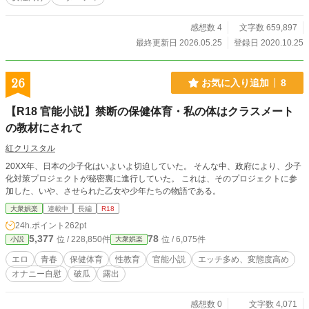
願叶って美咲の専属秘書になれて喜ぶはずの冴子の心には一抹の不安が。 それ
は、容子その人がラスボス級に妖艶すぎる美魔女であるという事でした。 圧倒
的な経験値の違いを察知した冴子は、美咲に警鐘を鳴らしたいのですが、うまく
感想数 4
文字数 659,897
伝えられず…。 一方の容子は、奔放な妖艶美魔女の印象とは裏腹に、幼くして
最終更新日 2026.05.25
登録日 2020.10.25
親を失った梨々香（22歳）、愛美（23歳）の二人の養女を育て、彼女らに決し
て不自由をさせまいという志をもって経営という仕事に携わっています。二人の
養女はそんな容子を命の恩人として敬愛し、生涯をかけて傍にいて使える事を心
26
お気に入り追加
8
に決め、身も心も容子に差し出しあらゆる奉仕をさせて欲しいと望んだ事から、
彼女らは不思議な親子関係を結んでいるのでした。 美咲をめぐる冴子＆容子の
【R18 官能小説】禁断の保健体育・私の体はクラスメート
エッチなバトルが始まってしまうのか？ 美咲は無事に冴子との恋を守り切れる
のか？ ファンタジック上等、年の差＆熟女百合の濃厚エロストーリーをお楽し
の教材にされて
みください！
紅クリスタル
20XX年、日本の少子化はいよいよ切迫していた。 そんな中、政府により、少子
化対策プロジェクトが秘密裏に進行していた。 これは、そのプロジェクトに参
加した、いや、させられた乙女や少年たちの物語である。
大衆娯楽
連載中
長編
R18
24h.ポイント
262pt
5,377
78
位 / 228,850件
位 / 6,075件
小説
大衆娯楽
エロ
青春
保健体育
性教育
官能小説
エッチ多め、変態度高め
オナニー自慰
破瓜
露出
感想数 0
文字数 4,071