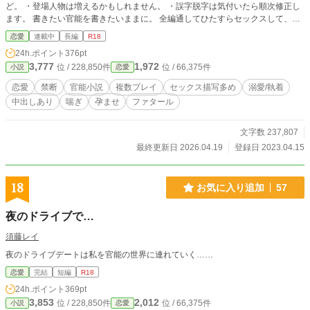
ど。 ・登場人物は増えるかもしれません。 ・誤字脱字は気付いたら順次修正し
ます。 書きたい官能を書きたいままに。 全編通してひたすらセックスして、ナ
カに求めて欲しがっています。 大体体格差男女になりがち、だって性癖なの
恋愛
連載中
長編
R18
で。 どなた様も、日々のお供、夜のお供にお読み頂けましたら幸いです。 ↓ザッ
24h.ポイント
376pt
クリ登場人物紹介。 ------------------ 【一章：高級わんこは玩具を愛でる】 ＜登場
3,777
1,972
位 / 228,850件
位 / 66,375件
小説
恋愛
人物＞ ・羽山 みのり（26） ・瀬尾 拓也 （36）既婚者 ------------------ 【二
章：運命～溺愛ペットとメロメロ飼い主】 ＜登場人物＞ ・月島 誠人（41） ・
恋愛
禁断
官能小説
複数プレイ
セックス描写多め
溺愛/執着
有沢 茉央（32） ------------------ 【三章：狂い咲き四つ巴の雌雄】 ＜登場人物＞
中出しあり
喘ぎ
孕ませ
ファタール
２６歳の男女による４Pと、恋愛模様。 ・佐野 智樹 ・松野 久希 ・時乃 し
のぶ ・志田 ミナミ ------------------ 【四章：夜の蝶は秘密を抱いて苗床となる】
＜登場人物＞ ・伊坂 美比呂（28）晃介とは20歳の頃からの愛人関係 ・伊坂
文字数 237,807
晃介（60）晃臣の実父、妻は10年前に他界 ・伊坂 晃臣（32）社長で美比呂の
最終更新日 2026.04.19
登録日 2023.04.15
夫 ・ヒナ（？）club bougainvillaea（ブーゲンビリア）のノラ ・ユウキ（22）
club bougainvillaea（ブーゲンビリア）のノラ ------------------ ＊他社投稿サイト
に掲載中。 ・pixiv：緋月 十彩(といろ) ・小説家になろう：神薙 緋咲
18
お気に入り追加
57
夜のドライブで…
須藤レイ
夜のドライブデートは私を官能の世界に連れていく……
恋愛
完結
短編
R18
24h.ポイント
369pt
3,853
2,012
位 / 228,850件
位 / 66,375件
小説
恋愛