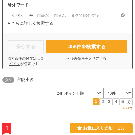
除外ワード
+ さらに詳しく検索する
保存する
458
件を検索する
検索条件の保存には
ロ
× 検索条件をクリアする
グイン
が必要です。
官能小説
タグ
1
2
3
4
5
458
件
1
お気に入り追加
137