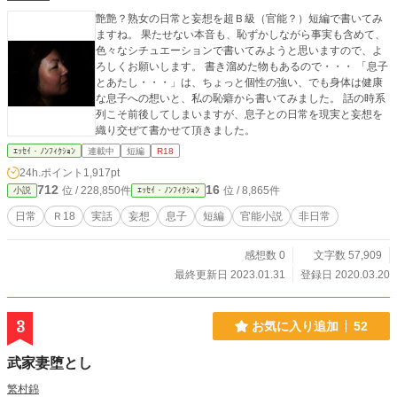
艶艶？熟女の日常と妄想を超Ｂ級（官能？）短編で書いてみ
ますね。 果たせない本音も、恥ずかしながら事実も含めて、
色々なシチュエーションで書いてみようと思いますので、よ
ろしくお願いします。 書き溜めた物もあるので・・・ 「息子
とあたし・・・」は、ちょっと個性の強い、でも身体は健康
な息子への想いと、私の恥癖から書いてみました。 話の時系
列こそ前後してしまいますが、息子との日常を現実と妄想を
織り交ぜて書かせて頂きました。
ｴｯｾｲ・ﾉﾝﾌｨｸｼｮﾝ
連載中
短編
R18
24h.ポイント
1,917pt
712
16
位 / 228,850件
位 / 8,865件
小説
ｴｯｾｲ・ﾉﾝﾌｨｸｼｮﾝ
日常
Ｒ18
実話
妄想
息子
短編
官能小説
非日常
感想数 0
文字数 57,909
最終更新日 2023.01.31
登録日 2020.03.20
3
お気に入り追加
52
武家妻堕とし
繁村錦