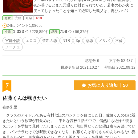
夜が明けるとまた元通りに封じられていた。若妻の心が夫に
戻ってしまったことを知って絶望した義父は、再び力づくで
娘を手に入れようと──。 【共通】 ＊中世欧州風ファンタジ
恋愛
完結
短編
R18
ー。 ＊立派なお屋敷に使用人が何人もいるようなおうちで
24h.ポイント
1,086pt
す。旦那様、奥様、若旦那様、若奥様、みたいな。国、服
1,333
758
位 / 228,850件
位 / 66,375件
小説
恋愛
装、髪や目の色などは、お好きな設定で読んでください。 ＊
女性向け。女の子至上主義の切ないエロスを目指してます。
官能小説
エロス
禁断の恋
NTR
3p
悲恋
メリバ
不倫
＊一章、二章とも、途中で無理矢理→溺愛→に豹変します。
ノーチェ
二章はその後闇落ち展開。思ってたのとちがう（スン）…な
場合はそっ閉じでスルーいただけると幸いです。 ＊ムーンラ
イトノベルズ様にも旧バージョンで投稿しています。 ※同タ
感想数 6
文字数 52,437
イトルの過去作『今夜、私は義父に抱かれる』を改編しまし
最終更新日 2021.10.27
登録日 2021.09.12
た。2021/12/25
7
お気に入り追加
50
佐藤くんは覗きたい
喜多朱里
クラスのアイドルである有村七江のパンチラを目にした日、佐藤くんの心に覗
きたいという欲望が目覚めた。 平凡な高校生活の中で、偶然にも絶好の覗き
スポットを学校で見付けたしまったことで、無自覚だった欲望は膨らみ続けてい
き、パンチラだけでは我慢できなくなり、佐藤くんは有村さんのあられもない姿
を見るために、更衣室やトイレ、次々と覗きスポットを見付けていった。 更