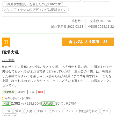
「純粋女性批判」を著したのはCuntです
バナナフィッシュのプディングは絶対まずい
感想数 0
文字数 918,707
最終更新日 2026.03.13
登録日 2023.11.22
11
お気に入り追加
83
職場大乱
パン太郎
他のサイトに投稿した小説のリメイク版。 もう何年も前の話。 世間はまだまだ
男社会でセクハラがまだ日常的に行われていた頃… 主人公の「俺」は、転職を
した会社でセクハラを楽しみ、人妻から新入社員にまで手を出す始末。 こんな
上司、許されるのでしょうか？ さてさて…どうなる事やら… この話はフィクシ
ョンです。
大衆娯楽
連載中
長編
R18
24h.ポイント
596pt
2,382
30
位 / 228,850件
位 / 6,075件
小説
大衆娯楽
日常
浮気
人妻
主婦
セクハラ
フェチ
性的描写多め
エロ