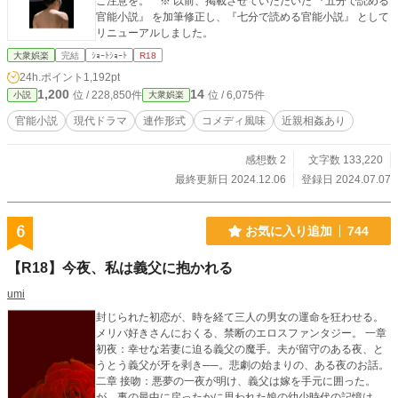
ご注意を。 ※ 以前、掲載させていただいた 『五分で読める
恐怖と羞恥と、どうしようもない無力感が、彼女を締めつけていた。 ――こう
官能小説』 を加筆修正し、『七分で読める官能小説』 として
して始まる。 美咲が「堕ちる理由」の物語が。
リニューアルしました。
大衆娯楽
完結
ｼｮｰﾄｼｮｰﾄ
R18
24h.ポイント
1,192pt
1,200
14
位 / 228,850件
位 / 6,075件
小説
大衆娯楽
官能小説
現代ドラマ
連作形式
コメディ風味
近親相姦あり
感想数 2
文字数 133,220
最終更新日 2024.12.06
登録日 2024.07.07
6
お気に入り追加
744
【R18】今夜、私は義父に抱かれる
umi
封じられた初恋が、時を経て三人の男女の運命を狂わせる。
メリバ好きさんにおくる、禁断のエロスファンタジー。 一章
初夜：幸せな若妻に迫る義父の魔手。夫が留守のある夜、と
うとう義父が牙を剥き──。悲劇の始まりの、ある夜のお話。
二章 接吻：悪夢の一夜が明け、義父は嫁を手元に囲った。
が、事の最中に戻ったかに思われた娘の幼少時代の記憶は、