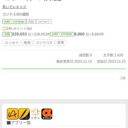
黒いテレキャス
ゴジラ-1.0の感想
ｴｯｾｲ・ﾉﾝﾌｨｸｼｮﾝ
完結
ｼｮｰﾄｼｮｰﾄ
24h.ポイント
0pt
228,653
8,860
位 / 228,653件
位 / 8,860件
小説
ｴｯｾｲ・ﾉﾝﾌｨｸｼｮﾝ
エッセイ
映画
ゴジラ-1.0
震電
感想数 0
文字数 1,426
最終更新日 2023.11.15
登録日 2023.11.15
1
件
アプリ一覧