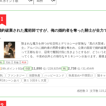
1
婚約破棄された魔術師ですが、俺の婚約者を奪った騎士が全力
礼
類まれな魔力を持つが社交性とデリカシーが皆無な『黒の大賢者
士』アルバスに婚約者の男爵令嬢を奪われ、公衆の面前で婚約破
って王都を去り、辺境で魔獣討伐に生きようとするが、どういう
ってくる。 ※攻め以外との強引なＲ１８シーンがあります
BL
完結
長編
R18
11,890
2,738
24h.ポイント
92pt
位 / 228,925件
位 / 31,454件
小説
BL
BL
ファンタジー
溺愛執着
ハッピーエンド
執着攻め×不憫受け
陽キャ
R18シーンあり
第１３回ＢＬ大賞
感想数 3
文字数 115,
2