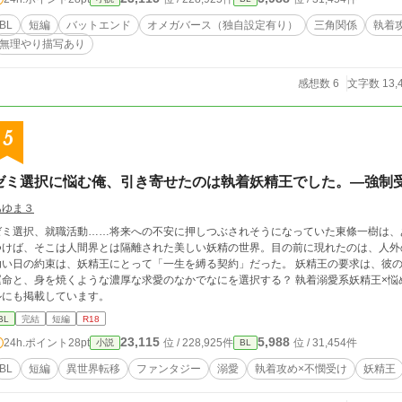
ですが、『底辺αは…』のかなた編にいれる予定のエピソードです。 かなた編で、
実力不足によりうまく投入できずに時間ばかりが経過していく…ので、単品として成
BL
短編
バットエンド
オメガバース（独自設定有り）
三角関係
執着
このため『贖罪…』はかなた編のネタバレに近いものがあります。 閲覧は自己責任
無理やり描写あり
感想数 6
文字数 13,
5
ゼミ選択に悩む俺、引き寄せたのは執着妖精王でした。―強制
あゆま３
ゼミ選択、就職活動……将来への不安に押しつぶされそうになっていた東條一樹は、
つけば、そこは人間界とは隔離された美しい妖精の世界。目の前に現れたのは、人外
幼い日の約束は、妖精王にとって「一生を縛る契約」だった。 妖精王の要求は、彼の
運命と、身を焼くような濃厚な求愛のなかでなにを選択する？ 執着溺愛系妖精王×悩
ルにも掲載しています。
BL
完結
短編
R18
23,115
5,988
24h.ポイント
28pt
位 / 228,925件
位 / 31,454件
小説
BL
BL
短編
異世界転移
ファンタジー
溺愛
執着攻め×不憫受け
妖精王