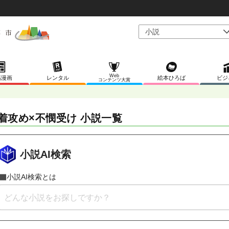
Web
稿漫画
レンタル
絵本ひろば
ビジ
コンテンツ大賞
着攻め×不憫受け 小説一覧
小説AI検索
小説AI検索とは