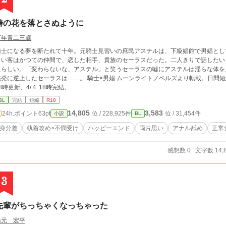
椿の花を落とさぬように
万年青二三歳
騎士になる夢を断たれて十年。元騎士見習いの庶民アステルは、下級娼館で男娼とし
しい客はかつての仲間で、恋した相手、貴族のセーラスだった。二人きりで話したい
たらしい。「変わらないな、アステル」と笑うセーラスの嘘にアステルは淫らな体を
に逆上したセーラスは……。 騎士×男娼 ムーンライトノベルズより転載。日間短編一位、日間総合二位をいただきました。 毎日
8時更新、4/４ 18時完結。
BL
完結
短編
R18
14,805
3,583
24h.ポイント
63pt
位 / 228,925件
位 / 31,454件
小説
BL
身分差
執着攻め×不憫受け
ハッピーエンド
両片思い
アナル舐め
正常
感想数 0
文字数 14,
3
先輩がちっちゃくなっちゃった
橋元 宏平