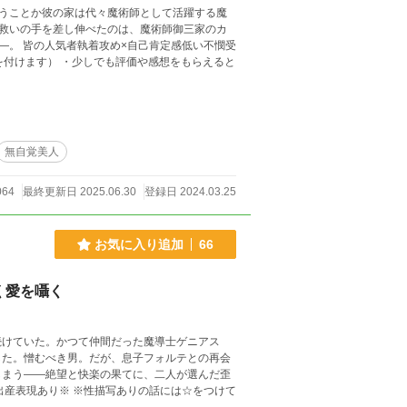
うことか彼の家は代々魔術師として活躍する魔
救いの手を差し伸べたのは、魔術師御三家のカ
い不憫受
無自覚美人
064
最終更新日 2025.06.30
登録日 2024.03.25
お気に入り追加
66
く愛を囁く
続けていた。かつて仲間だった魔導士ゲニアス
した。憎むべき男。だが、息子フォルテとの再会
しまう――絶望と快楽の果てに、二人が選んだ歪