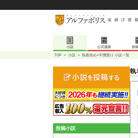
小説
公式漫画
投
TOP
>
小説
>
執着攻め×不憫受け 小説一覧
執
投稿小説