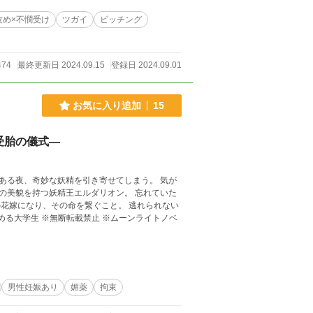
思い浮かんでいるシーンの一つなのですが、作者の
立するように書いてアップしてしまいました。
攻め×不憫受け
ツガイ
ビッチング
でお願いいたします。
474
最終更新日 2024.09.15
登録日 2024.09.01
お気に入り追加
15
受胎の儀式―
ある夜、奇妙な妖精を引き寄せてしまう。 気が
の美貌を持つ妖精王エルダリオン。 忘れていた
花嫁になり、その命を繋ぐこと。 逃れられない
める大学生 ※無断転載禁止 ※ムーンライトノベ
男性妊娠あり
媚薬
拘束