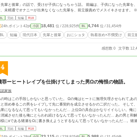
「先輩と後輩」の話で、受けが子供になっちゃう話。 前編は、子供になった先輩を、
は、未
BL
完結
短編
R18
18,481
4,744
24h.ポイント
42pt
位 / 228,925件
位 / 31,454件
小説
BL
BL
短編
現代日本
先輩と後輩
おにショタ
執着攻め×不憫受け
前立
感想数 0
文字数 12,
4
贖罪ーヒートレイプを仕掛けてしまった男Ωの悔恨の物語。
認認家族
あの時はこの手段しかないと思っていた。 Ωの俺はヒートに無理矢理させられて,あ
主と崇め奉るこの男をレイプして先に番契約を成立させるかの二択だった。 そして
結果になるなんて思ってもいなかったんだ… 上位Ωの具合はかなりイイらしい。俺
を消滅させた後も俺にとらわれ続けるなんて思ってもいなかったんだ… あの男と和
同様にαである猪瀬をΩに書き換えようとするなんて思ってもいなかったんだ…。猪
きたかもしれないが俺が…αとしての猪瀬の未来を奪ってしまったのだ。 ６話完結。完結まで予約投稿済み。バットエンドです。タ
BL
完結
短編
R18
お願い致します。 『底辺αは…』を読んでいただいている方へ いつも読んでいただき、ありがとうございます こちらの作品
23,115
5,988
24h.ポイント
28pt
位 / 228,925件
位 / 31,454件
小説
BL