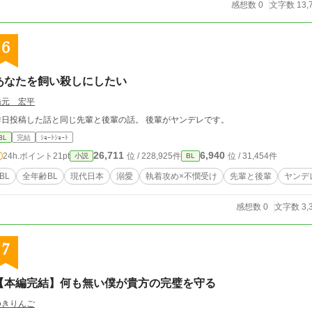
感想数 0
文字数 13,
6
あなたを飼い殺しにしたい
橋元 宏平
昨日投稿した話と同じ先輩と後輩の話。 後輩がヤンデレです。
BL
完結
ｼｮｰﾄｼｮｰﾄ
26,711
6,940
24h.ポイント
21pt
位 / 228,925件
位 / 31,454件
小説
BL
BL
全年齢BL
現代日本
溺愛
執着攻め×不憫受け
先輩と後輩
ヤンデ
感想数 0
文字数 3,
7
【本編完結】何も無い僕が貴方の完璧を守る
ゆきりんご