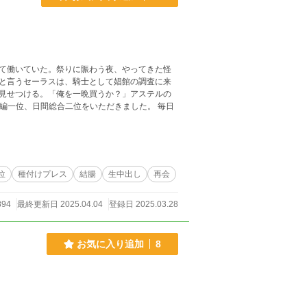
て働いていた。祭りに賑わう夜、やってきた怪
と言うセーラスは、騎士として娼館の調査に来
見せつける。「俺を一晩買うか？」アステルの
位
種付けプレス
結腸
生中出し
再会
894
最終更新日 2025.04.04
登録日 2025.03.28
お気に入り追加
8