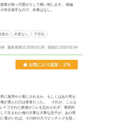
後輩が猫っ可愛がりして構い倒します。 後編
精通でオナニーが出来なくなった先輩を、前立腺責めでメスイキさせます。 ※小学生相手なので、本番はなし。
腺責め
本番なし
子供化
486
最終更新日 2026.02.05
登録日 2026.02.04
お気に入り追加
176
の男に無理やり番にされるか、もしくはあの男を
、俺が選んだのは後者だった。 それが、こんな
にレイプされた猪瀬がソレを忘れられず、番契約
解して生まれた俺の大事な大事な息子が、あの男
瀬に番がいれば、その絆の力でビッチングを阻止