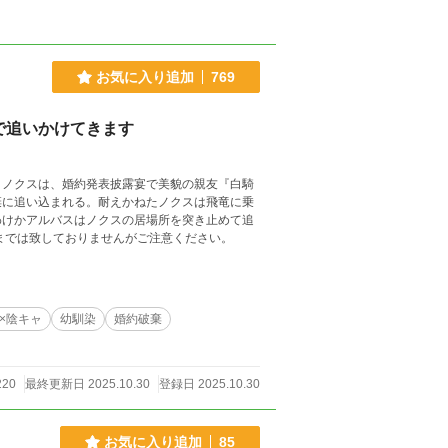
お気に入り追加
769
で追いかけてきます
』ノクスは、婚約発表披露宴で美貌の親友『白騎
棄に追い込まれる。耐えかねたノクスは飛竜に乗
わけかアルバスはノクスの居場所を突き止めて追
。最後までは致しておりませんがご注意ください。
×陰キャ
幼馴染
婚約破棄
220
最終更新日 2025.10.30
登録日 2025.10.30
お気に入り追加
85