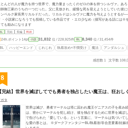
ほとんどの人が魔力を持つ世界で、魔力量まったくのゼロの体を持つシルヴァ。あろ
術師御三家のうちの一つだった。父に見放され、緩慢な死を迎えようとしていた彼に
ンベルク家長男リカルドだった。リカルドはシルヴァに魔力を与えようとするが――。 皆の人気者執着攻め×自己肯定感低
けます） ・少しでも評価や感想をもらえると
とても励みになります
BL
完結
長編
R18
31,832
8,340
24h.ポイント
14pt
位 / 228,925件
位 / 31,454件
小説
BL
BL
ハッピーエンド
じれじれ
執着攻め×不憫受け
魔法
アンダルシュ
感想数 1
文字数 108,
8
【完結】世界を滅ぼしてでも勇者を独占したい魔王は、狂おし
アガタ
世界は滅び、勇者マーテルは塔に囚われ魔王ゲニアスの子を産み
は、密かにマーテルを犯し続け、彼を独占するために世界を滅ぼ
で告げられた「愛している」という言葉に、マーテルは気づいて
な愛の形とは。 ※ダークファンタジーBL/執着攻/非合意要素/妊娠出産表現あり※ ※性描写ありの話には☆をつけて