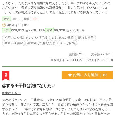
しくなく。 そんな異様な結婚式を終えましたが、早々に離縁を考えているので
ございます。 普通に恋愛結婚なら新婚気分で、甘い生活をしているのでしょ
う。 そして政略結婚であったとしても、お互いに歩み寄る努力をしていくはず
ですわよね。 旦那様には私は必要ないのだと、結婚式より前から思っておりま
恋愛
連載中
長編
R18
した。 結婚式では幼馴染みの伯爵令嬢を優先させておりますしね。どっちが旦
24h.ポイント
0pt
那様の婚約者であって、花嫁になられるのかさえ分からなくなりそうでした。
228,619
66,320
位 / 228,619件
位 / 66,320件
小説
恋愛
私には何もメリットもなく、ただただ１人でご来賓の方々と親戚へご挨拶をし
て、隣に旦那様は居ないのです！！ 懇意にしている幼馴染みばかりを、とても
初恋の人を忘れられない旦那様
幼馴染みの執着
離縁を決意
とても大切にする旦那様なんて必要性ないですよね？ 幼馴染みが初恋のお相手
勘違いや誤解
結婚式は異様な光景
R18は保険
なのでしたら、幼馴染みの伯爵令嬢と再婚なさいませ旦那様。 そんな旦那様な
んて、こちらから捨てさせて頂きますわ！！ ＊ 架空の物語であります。 ＊
そして旦那様は幼馴染みを愛してるので、奥様は虐げられてます。そんな奥様が
感想数 21
文字数 92,941
見限って離縁を決断するお話しです。
最終更新日 2023.11.27
登録日 2023.11.18
3
お気に入り追加
19
恋する王子様は泡になりたい
野中にんぎょ
※攻め視点です※ 工藤青磁（17歳）と葉山明香（17歳）は幼馴染。互いの苦
楽を共有し、支え合って来た二人だが、青磁は遅い精通をきっかけに明香を意識
するように。 青磁は明香を自慰の「おかず」にしてしまい罪悪感を覚える一
方で、無防備な明香に苛立ちを募らせる。明香への感情を持て余す青磁だった