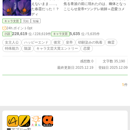
えないまま……。 焦る青波の前に現れたのは、幽体となっ
た春霞だった！？ こじらせ皇帝×ツンデレ術師＝恋愛コメ
ディ
キャラ文芸
完結
短編
24h.ポイント
0pt
228,619
5,635
位 / 228,619件
位 / 5,635件
小説
キャラ文芸
女主人公
ハッピーエンド
後宮
皇帝
幼馴染みの執着
幽霊
特殊能力
陰謀
キャラ文芸大賞エントリー
恋愛
感想数 0
文字数 35,190
最終更新日 2025.12.19
登録日 2025.12.09
5
件
アプリ一覧