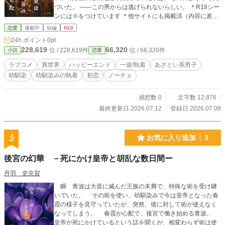
づいた。 ――この男からは逃げられないらしい。 ＊R18シー
ンには※をつけています ＊他サイトにも掲載済（内容に差異
はありません）
恋愛
連載中
短編
R18
24h.ポイント
0pt
228,619
66,320
位 / 228,619件
位 / 66,320件
小説
恋愛
ラブコメ
異世界
ハッピーエンド
一途/執着
あざとい系男子
幼馴染
幼馴染みの執着
初恋
ノーチェ
感想数 0
文字数 12,876
最終更新日 2026.07.12
登録日 2026.07.08
5
お気に入り追加
3
後宮の幻華 －死にかけ皇帝と胡乱な数日間ー
丹羽 史京賀
瞬 青波は大昔に滅んだ王族の末裔で、特殊な術を受け継
いでいた。 その術を使い、幼馴染みで今は皇帝となった春
霞の様子を見守っていたが、突然、彼に対して術が使えなく
なってしまう。 春霞が心配で、後宮で働き始める青波。
皇帝が死にかけているという話を聞くが、相変わらず術は使