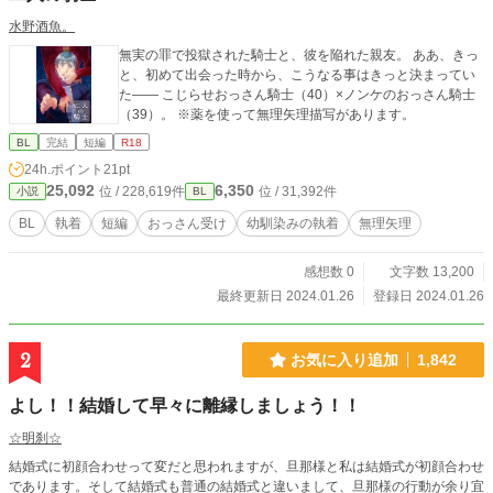
水野酒魚。
無実の罪で投獄された騎士と、彼を陥れた親友。 ああ、きっ
と、初めて出会った時から、こうなる事はきっと決まってい
た―― こじらせおっさん騎士（40）×ノンケのおっさん騎士
（39）。 ※薬を使って無理矢理描写があります。
BL
完結
短編
R18
24h.ポイント
21pt
25,092
6,350
位 / 228,619件
位 / 31,392件
小説
BL
BL
執着
短編
おっさん受け
幼馴染みの執着
無理矢理
感想数 0
文字数 13,200
最終更新日 2024.01.26
登録日 2024.01.26
2
お気に入り追加
1,842
よし！！結婚して早々に離縁しましょう！！
☆明刹☆
結婚式に初顔合わせって変だと思われますが、旦那様と私は結婚式が初顔合わせ
であります。そして結婚式も普通の結婚式と違いまして、旦那様の行動が余り宜