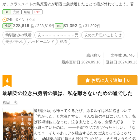
が、クラスメイトの島原愛衣が明香に急接近したことで箍が外れてしまう。若葉
の季節の、体と心と恋と愛。
BL
完結
短編
R15
24h.ポイント
0pt
228,619
31,392
位 / 228,619件
位 / 31,392件
小説
BL
幼馴染みの執着
攻→→→→→→→→←受
攻めの片思いこじらせ
美形×平凡
ハッピーエンド
執着
感想数 0
文字数 36,746
最終更新日 2024.09.18
登録日 2024.09.13
4
お気に入り追加
0
幼馴染の泣き虫勇者の涙は、私を離さないための嘘でした
喜田 恋
魔獣討伐から帰ってくるたび、勇者ルイは私に抱きついて
「怖かった」と大泣きする。 そんな彼のそばにいたくて、私
は戦術補佐になった。泣き虫なところも、全部大好き――そ
う思っていたのに。 ――全部“ウソ泣き”だったらしい。 「な
んで？ そりゃあミアを独占するために決まってるじゃな
い」 幼馴染の涙に騙され続けていた私は、その日ようやく気