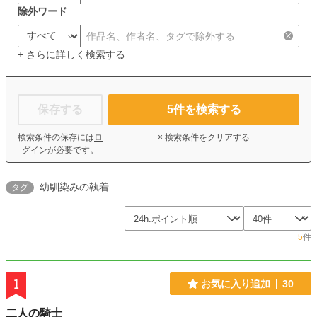
除外ワード
+ さらに詳しく検索する
保存する
5
件を検索する
検索条件の保存には
ロ
× 検索条件をクリアする
グイン
が必要です。
幼馴染みの執着
タグ
5
件
1
お気に入り追加
30
二人の騎士