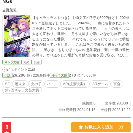
NGs
吉野茉莉
【キャライラストつき】【40文字×17行で300Pほど】 2024/
01/15更新完了しました。 2042年。 瞳に装着されたレン
ズを通してネットに接続されている世界。 人々の暮らしは
大きく変わり、世界中、月や火星まで家にいながら旅行でき
るようになった世界。 それでも、かろうじてリアルに学校
制度が残っている世界。 これはそこで暮らす彼女たちの物
語。 半ひきこもりでぼっちの久慈彩花は、週に一度の登校
の帰り、寄り道をした場所で奇妙な指輪を受け取る。なんの
気になしにその指輪をはめたとき、システムが勝手に起動
キャラ文芸
完結
長編
し、女子高校生内で密かに行われているゲームに参加するこ
24h.ポイント
21pt
とになってしまう。
26,206
279
位 / 228,849件
位 / 5,636件
小説
キャラ文芸
SF
近未来
女の子
バトル
AR(拡張現実）
ARゲーム
百合
第7回キャラ文芸大賞
感想数 0
文字数 98,830
最終更新日 2024.01.15
登録日 2023.12.22
3
お気に入り追加
93