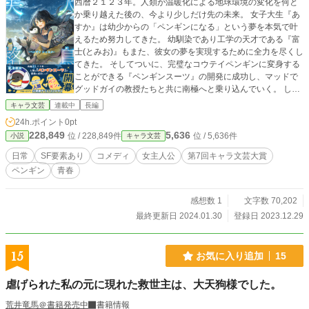
西暦２１２３年。人類が温暖化による地球環境の変化を何と
か乗り越えた後の、今より少しだけ先の未来。 女子大生『あ
すか』は幼少からの「ペンギンになる」という夢を本気で叶
えるため努力してきた。 幼馴染であり工学の天才である『富
士(とみお)』もまた、彼女の夢を実現するために全力を尽くし
てきた。 そしてついに、完璧なコウテイペンギンに変身する
ことができる『ペンギンスーツ』の開発に成功し、マッドで
グッドガイの教授たちと共に南極へと乗り込んでいく。 しか
し、念願の地について早々巻き起こる大トラブル！絶体絶命
キャラ文芸
連載中
長編
のピンチ!?――のはずが、あすかは嬉々としてペンギンの群
24h.ポイント
0pt
れへと突入する。 入り込んだペンギン達の輪の中で『ペンギ
228,849
5,636
位 / 228,849件
位 / 5,636件
小説
キャラ文芸
ン』として生活を始めたあすかの自由奔放な行動は、ペンギ
ン達の心を次々と揺り動かすことになり…… ペンギンになり
日常
SF要素あり
コメディ
女主人公
第7回キャラ文芸大賞
たい人間と本物のペンギン達が繰り広げる、SF青春ラブ(？)
ペンギン
青春
コメディが今開幕する！
感想数 1
文字数 70,202
最終更新日 2024.01.30
登録日 2023.12.29
15
お気に入り追加
15
虐げられた私の元に現れた救世主は、大天狗様でした。
荒井竜馬＠書籍発売中
書籍情報