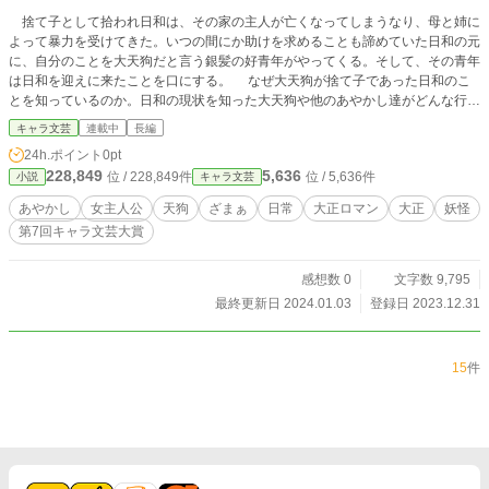
捨て子として拾われ日和は、その家の主人が亡くなってしまうなり、母と姉に
よって暴力を受けてきた。いつの間にか助けを求めることも諦めていた日和の元
に、自分のことを大天狗だと言う銀髪の好青年がやってくる。そして、その青年
は日和を迎えに来たことを口にする。 なぜ大天狗が捨て子であった日和のこ
とを知っているのか。日和の現状を知った大天狗や他のあやかし達がどんな行動
をとるのか。 絶望からのシンデレラストーリーがここに開幕する。
キャラ文芸
連載中
長編
24h.ポイント
0pt
228,849
5,636
位 / 228,849件
位 / 5,636件
小説
キャラ文芸
あやかし
女主人公
天狗
ざまぁ
日常
大正ロマン
大正
妖怪
第7回キャラ文芸大賞
感想数 0
文字数 9,795
最終更新日 2024.01.03
登録日 2023.12.31
15
件