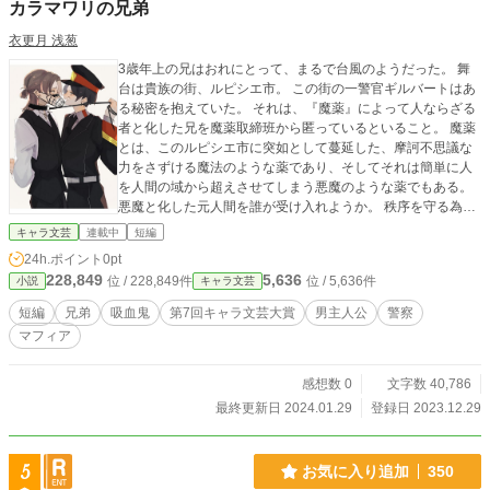
カラマワリの兄弟
衣更月 浅葱
3歳年上の兄はおれにとって、まるで台風のようだった。 舞
台は貴族の街、ルピシエ市。 この街の一警官ギルバートはあ
る秘密を抱えていた。 それは、『魔薬』によって人ならざる
者と化した兄を魔薬取締班から匿っているといること。 魔薬
とは、このルピシエ市に突如として蔓延した、摩訶不思議な
力をさずける魔法のような薬であり、そしてそれは簡単に人
を人間の域から超えさせてしまう悪魔のような薬でもある。
悪魔と化した元人間を誰が受け入れようか。 秩序を守る為に
その悪魔達は、『魔薬を使用した』ただ一つの罪を理由に断
キャラ文芸
連載中
短編
罪された。次々と魔薬取締班に処刑された。 ギルバートの兄
24h.ポイント
0pt
にも、その足音は近づいている…。
228,849
5,636
位 / 228,849件
位 / 5,636件
小説
キャラ文芸
短編
兄弟
吸血鬼
第7回キャラ文芸大賞
男主人公
警察
マフィア
感想数 0
文字数 40,786
最終更新日 2024.01.29
登録日 2023.12.29
5
お気に入り追加
350