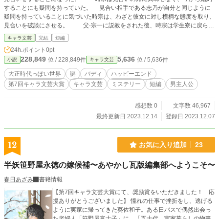
することにも疑問を持っていた。 見合い相手である志乃が自分と同じように
疑問を持っていることに気づいた時宗は、わざと彼女に対し横柄な態度を取り、
見合いを破談にさせる。 父·宗一に説教をされた後、時宗は学生寮に戻らず
に、同級生の藤島道信と落ちあった。 書庫掃除でたまたま見つけた鍵がかか
キャラ文芸
完結
短編
ったままの金庫を開けるために、時宗は道信に誘われ、喫茶店 浪漫俱楽部を訪
24h.ポイント
0pt
ねる。 そこには先ほどまで目の前に座っていた志乃が働いていた。 彼女は
228,849
5,636
位 / 228,849件
位 / 5,636件
小説
キャラ文芸
女給として働きながら、客が持ち込んできた謎を簡単に解いていた。 しか
し、謎を解く彼女には、秘密があった。
大正時代っぽい世界
謎
バディ
ハッピーエンド
第7回キャラ文芸大賞
キャラ文芸
ミステリー
短編
男主人公
感想数 0
文字数 46,967
最終更新日 2023.12.14
登録日 2023.12.07
12
お気に入り追加
23
半妖笹野屋永徳の嫁候補〜あやかし瓦版編集部へようこそ〜
春日あざみ
書籍情報
【第7回キャラ文芸大賞にて、奨励賞をいただきました！ 応
援ありがとうございました】 憧れの仕事で挫折をし、逃げる
ように実家に帰ってきた葵佐和子。ある日バスで偶然出会っ
た老婦人「笹野屋富士子」に、「五十代、実家暮らしの物書