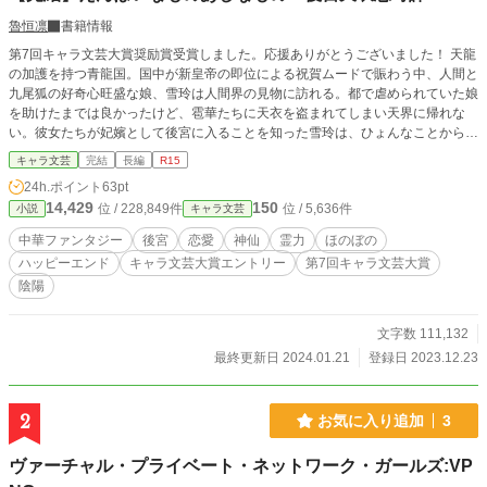
魯恒凛
書籍情報
第7回キャラ文芸大賞奨励賞受賞しました。応援ありがとうございました！ 天龍
の加護を持つ青龍国。国中が新皇帝の即位による祝賀ムードで賑わう中、人間と
九尾狐の好奇心旺盛な娘、雪玲は人間界の見物に訪れる。都で虐められていた娘
を助けたまでは良かったけど、雹華たちに天衣を盗まれてしまい天界に帰れな
い。彼女たちが妃嬪として後宮に入ることを知った雪玲は、ひょんなことから潘
家の娘の身代わりとして後宮入りに名乗りを上げ、天衣を取り返すことに。 天
キャラ文芸
完結
長編
R15
真爛漫な雪玲は後宮で事件を起こしたり巻き込まれたり一躍注目の的。挙句の果
24h.ポイント
63pt
てには誰の下へもお渡りがないと言われる皇帝にも気に入られる始末。だけど、
14,429
150
位 / 228,849件
位 / 5,636件
小説
キャラ文芸
顔に怪我をし仮面を被る彼にも何か秘密があるようで……。 果たして雪玲は天
衣を無事に取り戻し、当初の思惑通り後宮から脱出できるのか！？ えんはいな
中華ファンタジー
後宮
恋愛
神仙
霊力
ほのぼの
ものあじなもの……男女の縁というものはどこでどう結ばれるのか、まことに不
ハッピーエンド
キャラ文芸大賞エントリー
第7回キャラ文芸大賞
思議なものである
陰陽
文字数 111,132
最終更新日 2024.01.21
登録日 2023.12.23
2
お気に入り追加
3
ヴァーチャル・プライベート・ネットワーク・ガールズ:VP