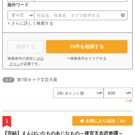
除外ワード
+ さらに詳しく検索する
保存する
15
件を検索する
検索条件の保存には
ロ
× 検索条件をクリアする
グイン
が必要です。
第7回キャラ文芸大賞
タグ
15
件
1
お気に入り追加
82
【完結】えんはいなものあじなもの～後宮天衣恋奇譚～