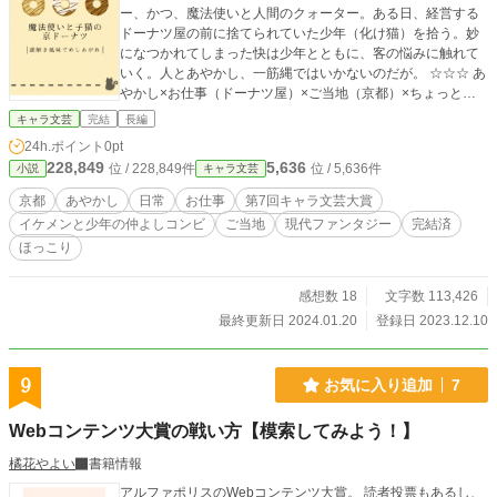
ー、かつ、魔法使いと人間のクォーター。ある日、経営する
ドーナツ屋の前に捨てられていた少年（化け猫）を拾う。妙
になつかれてしまった快は少年とともに、客の悩みに触れて
いく。人とあやかし、一筋縄ではいかないのだが。 ☆☆☆ あ
やかし×お仕事（ドーナツ屋）×ご当地（京都）×ちょっと謎
解き×グルメと、よくばりなお話、完結しました！楽しんでい
キャラ文芸
完結
長編
ただければ幸いです。 感想は基本的に全体公開にしてあるの
24h.ポイント
0pt
で、ネタバレ注意です。
228,849
5,636
位 / 228,849件
位 / 5,636件
小説
キャラ文芸
京都
あやかし
日常
お仕事
第7回キャラ文芸大賞
イケメンと少年の仲よしコンビ
ご当地
現代ファンタジー
完結済
ほっこり
感想数 18
文字数 113,426
最終更新日 2024.01.20
登録日 2023.12.10
9
お気に入り追加
7
Webコンテンツ大賞の戦い方【模索してみよう！】
橘花やよい
書籍情報
アルファポリスのWebコンテンツ大賞。 読者投票もあるし、