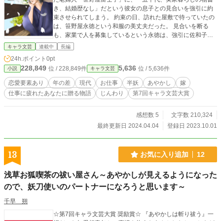
き、結婚歴なし」だという彼女の息子との見合いを強引に約
束させられてしまう。 約束の日、訪れた屋敷で待っていたの
は、笹野屋永徳という和服の美丈夫だった。 見合いを断る
も、家業で人を募集しているという永徳は、強引に佐和子を
スカウトする。しかし、「職場見学」と称して案内された屋
キャラ文芸
連載中
長編
敷の奥で待っていたのは、あやかし向けのニュースサイト
24h.ポイント
0pt
「あやかし瓦版オンライン」の編集部。 見合いは断ったとい
228,849
5,636
位 / 228,849件
位 / 5,636件
小説
キャラ文芸
うのに、「嫁候補」扱いをやめない永徳、個性豊かなあやか
したちに囲まれながら、あやかし瓦版の仕事を通して、佐和
恋愛要素あり
年の差
現代
お仕事
半妖
あやかし
嫁
子は働く喜びを取り戻していく。
仕事に疲れたあなたに贈る物語
じんわり
第7回キャラ文芸大賞
感想数 5
文字数 210,324
最終更新日 2024.04.04
登録日 2023.10.01
13
お気に入り追加
12
浅草お狐喫茶の祓い屋さん～あやかしが見えるようになった
ので、妖刀使いのパートナーになろうと思います～
千早 朔
☆第7回キャラ文芸大賞 奨励賞☆ 『あやかしは斬り祓う』一