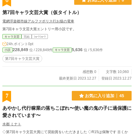
6
第7回キャラ文芸大賞（仮タイトル）
電網浮遊都市線アルファポリス行お猿の電車
第7回キャラ文芸大賞エントリー用小説です。
キャラ文芸
完結
ｼｮｰﾄｼｮｰﾄ
24h.ポイント
0pt
228,849
5,636
位 / 228,849件
位 / 5,636件
小説
キャラ文芸
第7回キャラ文芸大賞
感想数 0
文字数 10,060
最終更新日 2023.12.27
登録日 2023.12.27
7
お気に入り追加
45
あやかし代行稼業の落ちこぼれ〜使い魔の鬼の子に過保護に
愛されています〜
水都 ミナト
◇第7回キャラ文芸大賞にて奨励賞をいただきました ◇R15は保険です 古くか