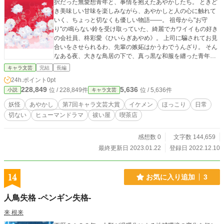
択だった無愛想青年と、事情を抱えたあやかしたち。 ときど
き美味しい甘味を楽しみながら、あやかしと人の心に触れて
いく、ちょっと切なくも優しい物語――。 祖母から"お守
り"の鳴らない鈴を受け取っていた、綺麗でカワイイもの好き
の会社員、柊彩愛《ひいらぎあやめ》。 上司に騙されてお見
合いをさせられるわ、先輩の嫉妬はかうわでうんざり。 そん
なある夜、大きな鳥居の下で、真っ黒な和服を纏った青年と
出会う。 「……知ろうとするな。知らないままでいろ」 青年
キャラ文芸
完結
長編
はどうやら、連日彩愛を追ってくる『姿の見えないストーカ
24h.ポイント
0pt
ー』の正体に気づいているようで――？ 祓い屋？ あやか
228,849
5,636
位 / 228,849件
位 / 5,636件
小説
キャラ文芸
し？ よくわからないけれど、事情も聞かずに祓っちゃダメで
しょ――！ こじらせ無愛想青年がポジティブヒロインに振り
妖怪
あやかし
第7回キャラ文芸大賞
イケメン
ほっこり
日常
回されつつ、絆されていくお話。 ※他サイトでも掲載中です
切ない
ヒューマンドラマ
祓い屋
喫茶店
感想数 0
文字数 144,659
最終更新日 2023.01.22
登録日 2022.12.10
14
お気に入り追加
3
人鳥失格 -ペンギン失格-
来 根来