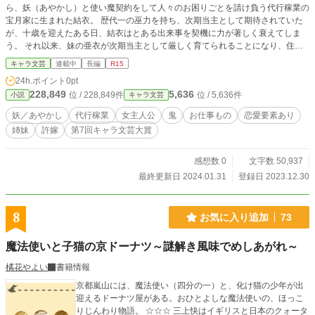
ら、妖（あやかし）と使い魔契約をして人々のお困りごとを請け負う代行稼業の
宝月家に生まれた結衣。 歴代一の巫力を持ち、次期当主として期待されていた
が、十歳を迎えたある日、結衣はとある出来事を契機に力が著しく衰えてしま
う。 それ以来、妹の亜衣が次期当主として厳しく育てられることになり、住む
場所も母家から離れに移され、使用人からも腫物のように扱われるようになって
キャラ文芸
連載中
長編
R15
しまった。亜衣も、結衣の力が衰えたせいで厳しい生活に置かれることとなり、
24h.ポイント
0pt
顔を合わせれば結衣を睨み付けるようになった。 力も、居場所も、家族からの
228,849
5,636
位 / 228,849件
位 / 5,636件
小説
キャラ文芸
愛情や期待も、可愛い妹から向けられる笑顔さえも失った結衣。 けれども結衣
は、決して泣き言を言わず、残された力で自分にできることを懸命に行った。
妖／あやかし
代行稼業
女主人公
鬼
お仕事もの
恋愛要素あり
そんな生活が続き、結衣は十八歳をなった。 唯一契約できた使い魔は、なんと
姉妹
許嫁
第7回キャラ文芸大賞
高位の妖である鬼の子。 名を『鬼丸』といった。 不遜な態度で使い魔らしくな
い鬼丸だけれど、不器用ながらも結衣を大切に思ってくれているらしい。 けれ
ど、時折鬼丸が見せる大人びた表情、言動に結衣は振り回されっぱなし。 どう
感想数 0
文字数 50,937
やら鬼丸は、幼い頃から結衣を知っており、さらには結衣が力を失った原因まで
最終更新日 2024.01.31
登録日 2023.12.30
も知っているようで――？ 結衣は力を取り戻すことができるのか、そして、鬼
丸の正体とは―― 全てを知った時、結衣が選ぶ道は――
8
お気に入り追加
73
魔法使いと子猫の京ドーナツ～謎解き風味でめしあがれ～
橘花やよい
書籍情報
京都嵐山には、魔法使い（四分の一）と、化け猫の少年が出
迎えるドーナツ屋がある。おひとよしな魔法使いの、ほっこ
りじんわり物語。 ☆☆☆ 三上快はイギリスと日本のクォータ