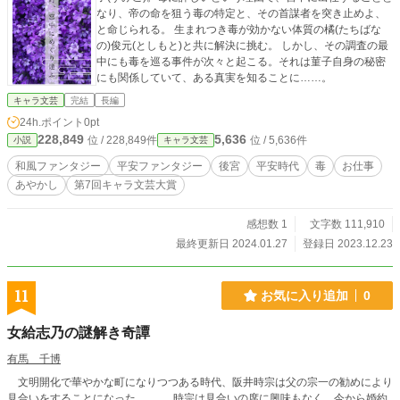
なり、帝の命を狙う毒の特定と、その首謀者を突き止めよ、
と命じられる。 生まれつき毒が効かない体質の橘(たちばな
の)俊元(としもと)と共に解決に挑む。 しかし、その調査の最
中にも毒を巡る事件が次々と起こる。それは菫子自身の秘密
にも関係していて、ある真実を知ることに……。
キャラ文芸
完結
長編
24h.ポイント
0pt
228,849
5,636
位 / 228,849件
位 / 5,636件
小説
キャラ文芸
和風ファンタジー
平安ファンタジー
後宮
平安時代
毒
お仕事
あやかし
第7回キャラ文芸大賞
感想数 1
文字数 111,910
最終更新日 2024.01.27
登録日 2023.12.23
11
お気に入り追加
0
女給志乃の謎解き奇譚
有馬 千博
文明開化で華やかな町になりつつある時代、阪井時宗は父の宗一の勧めにより
見合いをすることになった。 時宗は見合いの席に興味もなく、今から婚約