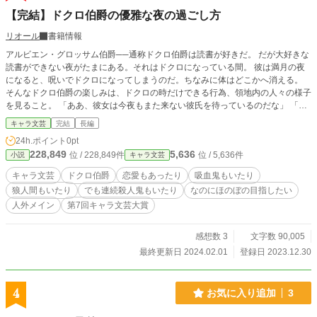
【完結】ドクロ伯爵の優雅な夜の過ごし方
リオール
書籍情報
アルビエン・グロッサム伯爵──通称ドクロ伯爵は読書が好きだ。 だが大好きな
読書ができない夜がたまにある。それはドクロになっている間。 彼は満月の夜
になると、呪いでドクロになってしまうのだ。ちなみに体はどこかへ消える。
そんなドクロ伯爵の楽しみは、ドクロの時だけできる行為、領地内の人々の様子
を見ること。 「ああ、彼女は今夜もまた来ない彼氏を待っているのだな」 「幼
い子供が夜更かししてるぞ」 「あそこはまた夫婦喧嘩か、やれやれ」 それをけ
キャラ文芸
完結
長編
して覗きと言うなかれ。ドクロ伯爵はそれを高尚な趣味と信じて疑わないのだか
24h.ポイント
0pt
ら。 そして今夜も彼は目にする。ドクロ伯爵はそれを目撃するのだ。 「……ま
228,849
5,636
位 / 228,849件
位 / 5,636件
小説
キャラ文芸
た人が死んでいる」 それは連続殺人。殺人鬼による無差別殺人。 全てを見通せ
るドクロ伯爵の目からすら逃れるその者を……犯人を捜すべく、ドクロ伯爵は今
キャラ文芸
ドクロ伯爵
恋愛もあったり
吸血鬼もいたり
日も目を光らせる。 ──目、無いんですけどね === ※筆者より注意書き※ 本作
狼人間もいたり
でも連続殺人鬼もいたり
なのにほのぼの目指したい
品はホラーでも推理物でもありません。 あくまでキャラが濃いキャラ文芸、気
人外メイン
第7回キャラ文芸大賞
楽に読めるラノベです。 特別深い話はございません、淡々と話は進みます。 あ
らかじめご理解いただきました上でお読みいただきますようお願い致します。
※注2※ 舞台・年代は近世ヨーロッパ(イギリス)風な感じ(1800年～1900年くら
感想数 3
文字数 90,005
い）、でもオリジナルで実在しない世界となります。パラレルワールド的な。
最終更新日 2024.02.01
登録日 2023.12.30
あまり時代考証とか考えずに気楽に読んでいただければと思います。 （つま
り、筆者が細かいあれこれ考えるのが面倒、と）
4
お気に入り追加
3