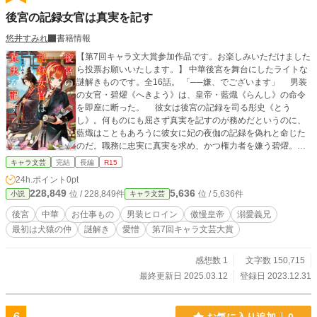
後宮の記録女官は真実を記す
悠井すみれ
書籍情報
【第7回キャラ文大賞参加作品です。お楽しみいただけました
ら投票お願いいたします。】 中華後宮を舞台にしたライトな
謎解きものです。全16話。 「──嫌、でございます」 男装
の女官・碧燿《へきよう》は、皇帝・藍熾《らんし》の命令
を即座に断った。 彼女は後宮の記録を司る彤史《とう
し》。何ものにも屈さず真実を記すのが務めだというのに、
藍熾はこともあろうに彼女に妃の夜伽の記録を偽れと命じた
のだ。職務に忠実に真実を求め、かつ権力者を嫌う碧燿。ど
こまでも傲慢に強引に我が意を通そうとする藍熾。相性最悪
キャラ文芸
完結
長編
R15
のふたりは反発し合うが──
24h.ポイント
0pt
228,849
5,636
位 / 228,849件
位 / 5,636件
小説
キャラ文芸
後宮
中華
お仕事もの
男装ヒロイン
傲慢皇帝
溺愛義兄
最初は犬猿の仲
謎解き
愛憎
第7回キャラ文芸大賞
感想数 1
文字数 150,715
最終更新日 2025.03.12
登録日 2023.12.31
お気に入り追加
0