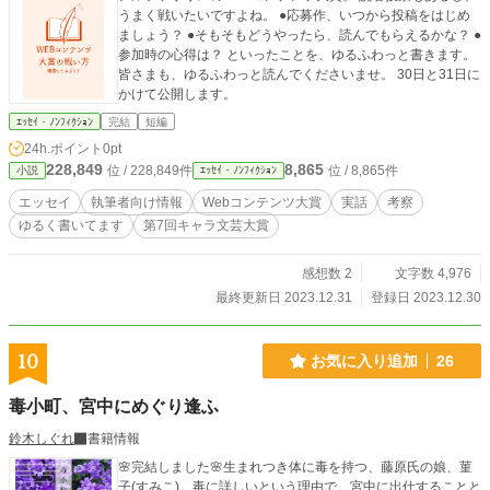
うまく戦いたいですよね。 ●応募作、いつから投稿をはじめ
ましょう？ ●そもそもどうやったら、読んでもらえるかな？ ●
参加時の心得は？ といったことを、ゆるふわっと書きます。
皆さまも、ゆるふわっと読んでくださいませ。 30日と31日に
かけて公開します。
ｴｯｾｲ・ﾉﾝﾌｨｸｼｮﾝ
完結
短編
24h.ポイント
0pt
228,849
8,865
位 / 228,849件
位 / 8,865件
小説
ｴｯｾｲ・ﾉﾝﾌｨｸｼｮﾝ
エッセイ
執筆者向け情報
Webコンテンツ大賞
実話
考察
ゆるく書いてます
第7回キャラ文芸大賞
感想数 2
文字数 4,976
最終更新日 2023.12.31
登録日 2023.12.30
10
お気に入り追加
26
毒小町、宮中にめぐり逢ふ
鈴木しぐれ
書籍情報
🌸完結しました🌸生まれつき体に毒を持つ、藤原氏の娘、菫
子(すみこ)。毒に詳しいという理由で、宮中に出仕することと