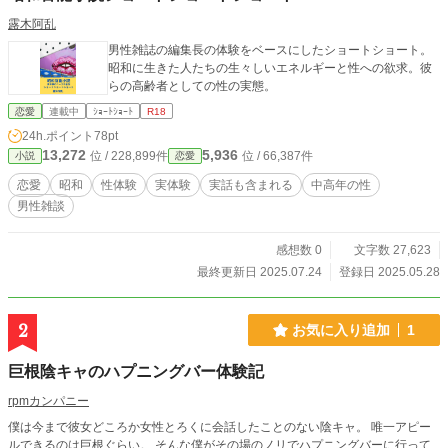
露木阿乱
男性雑誌の編集長の体験をベースにしたショートショート。
昭和に生きた人たちの生々しいエネルギーと性への欲求。彼
らの高齢者としての性の実態。
恋愛
連載中
ｼｮｰﾄｼｮｰﾄ
R18
24h.ポイント
78pt
13,272
5,936
位 / 228,899件
位 / 66,387件
小説
恋愛
恋愛
昭和
性体験
実体験
実話も含まれる
中高年の性
男性雑談
感想数 0
文字数 27,623
最終更新日 2025.07.24
登録日 2025.05.28
2
お気に入り追加
1
巨根陰キャのハプニングバー体験記
rpmカンパニー
僕は今まで彼女どころか女性とろくに会話したことのない陰キャ。 唯一アピー
ルできるのは巨根ぐらい。 そんな僕がその場のノリでハプニングバーに行って