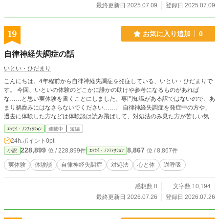
最終更新日 2025.07.09
登録日 2025.07.09
19
お気に入り追加
0
自律神経失調症の話
いとい・ひだまり
こんにちは。4年程前から自律神経失調症を発症している、いとい・ひだまりで
す。 今回、いといの体験のどこかに誰かの助けや参考になるものがあれば
な……と思い実体験を書くことにしました。専門知識がある訳ではないので、あ
まり鵜呑みにはなさらないでください……。 自律神経失調症を発症中の方や、
過去に体験した方などは体験談は読み飛ばして、対処法のみ見た方が苦しい気持
ちにならないかと思います。 少し汚い部分があるかもしれません。すみませ
ｴｯｾｲ・ﾉﾝﾌｨｸｼｮﾝ
連載中
短編
ん。（嘔吐など）
24h.ポイント
0pt
228,899
8,867
位 / 228,899件
位 / 8,867件
小説
ｴｯｾｲ・ﾉﾝﾌｨｸｼｮﾝ
実体験
体験談
自律神経失調症
対処法
心と体
過呼吸
感想数 0
文字数 10,194
最終更新日 2026.07.26
登録日 2026.07.26