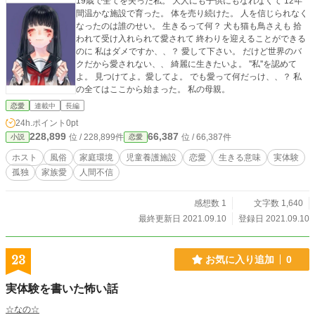
19歳で全てを失った私。 大人にも子供にもなれなくて 12年
間温かな施設で育った。 体を売り続けた。 人を信じられなく
なったのは誰のせい。 生きるって何？ 犬も猫も鳥さえも 拾
われて受け入れられて愛されて 終わりを迎えることができる
のに 私はダメですか、、？ 愛して下さい。 だけど世界のバ
クだから愛されない、、 綺麗に生きたいよ。 ''私''を認めて
よ。 見つけてよ。愛してよ。 でも愛って何だっけ、、？ 私
の全てはここから始まった。 私の母親。
恋愛
連載中
長編
24h.ポイント
0pt
228,899
66,387
位 / 228,899件
位 / 66,387件
小説
恋愛
ホスト
風俗
家庭環境
児童養護施設
恋愛
生きる意味
実体験
孤独
家族愛
人間不信
感想数 1
文字数 1,640
最終更新日 2021.09.10
登録日 2021.09.10
23
お気に入り追加
0
実体験を書いた怖い話
☆なの☆