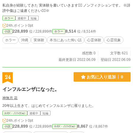
私自身が経験してきた 実体験を書いていきます🙇‍♂️ ノンフィクションです。 ※誹
謗中傷はご遠慮ください🙇‍♂️※
ホラー
連載中
短編
24h.ポイント
0pt
228,899
8,514
位 / 228,899件
位 / 8,514件
小説
ホラー
ホラー
沖縄
実体験
本当にあった怖い話
心霊体験
心霊現象
感想数 0
文字数 621
最終更新日 2022.06.09
登録日 2022.06.09
24
お気に入り追加
0
インフルエンザになった。
神無月 花
20年以上生きて、はじめてインフルエンザに罹りました。
ｴｯｾｲ・ﾉﾝﾌｨｸｼｮﾝ
連載中
短編
24h.ポイント
0pt
228,899
8,867
位 / 228,899件
位 / 8,867件
小説
ｴｯｾｲ・ﾉﾝﾌｨｸｼｮﾝ