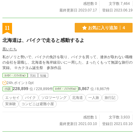
感想数 0
文字数 7,464
最終更新日 2023.07.17
登録日 2023.06.19
11
お気に入り追加
4
北海道は、バイクで走ると感動するよ
黒いたち
私がノリと勢いで、バイクの免許を取り、バイクを買って、連休が取れない職種
の会社を退職し、北海道を海岸線沿いに一周した、まったくもって無謀な旅行の
実録。 ※カクヨム誕生祭 参加作品
ｴｯｾｲ・ﾉﾝﾌｨｸｼｮﾝ
完結
短編
24h.ポイント
0pt
228,899
8,867
位 / 228,899件
位 / 8,867件
小説
ｴｯｾｲ・ﾉﾝﾌｨｸｼｮﾝ
エッセイ
バイク
ソロツーリング
北海道
一人旅
旅行記
実体験
コンビニは避難小屋
感想数 1
文字数 3,933
最終更新日 2021.03.10
登録日 2021.03.10