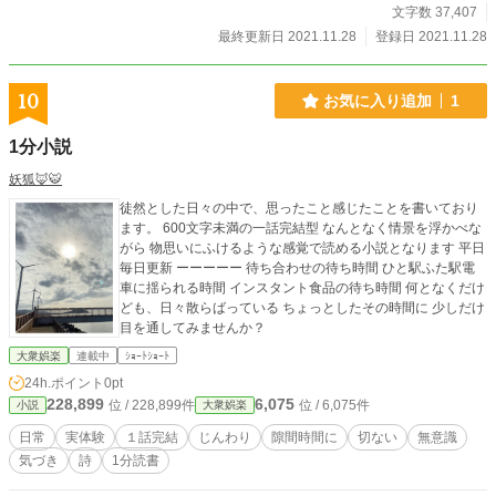
文字数 37,407
最終更新日 2021.11.28
登録日 2021.11.28
10
お気に入り追加
1
1分小説
妖狐🦊🐯
徒然とした日々の中で、思ったこと感じたことを書いており
ます。 600文字未満の一話完結型 なんとなく情景を浮かべな
がら 物思いにふけるような感覚で読める小説となります 平日
毎日更新 ーーーーー 待ち合わせの待ち時間 ひと駅ふた駅電
車に揺られる時間 インスタント食品の待ち時間 何となくだけ
ども、日々散らばっている ちょっとしたその時間に 少しだけ
目を通してみませんか？
大衆娯楽
連載中
ｼｮｰﾄｼｮｰﾄ
24h.ポイント
0pt
228,899
6,075
位 / 228,899件
位 / 6,075件
小説
大衆娯楽
日常
実体験
１話完結
じんわり
隙間時間に
切ない
無意識
気づき
詩
1分読書