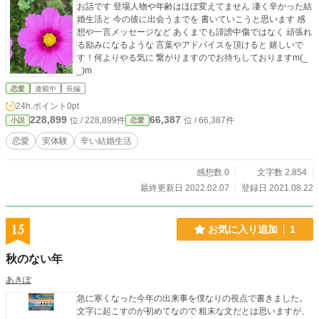
お話です 登場人物や年齢はほぼ変えてません 凄く辛かった結
婚生活と 今の彼に出会うまでを 書いていこうと思います 感
想や一言メッセージなど あくまでも誹謗中傷ではなく 頑張れ
る励みになるような 言葉やアドバイスを頂けると 嬉しいで
す！何よりやる気に 繋がりますのでお待ちしておりますm(_
_)m
恋愛
連載中
長編
24h.ポイント
0pt
228,899
66,387
位 / 228,899件
位 / 66,387件
小説
恋愛
恋愛
実体験
辛い結婚生活
感想数 0
文字数 2,854
最終更新日 2022.02.07
登録日 2021.08.22
15
お気に入り追加
1
秋のない年
あきぽ
急に寒くなった今年の出来事を僕なりの視点で書きました。
文字に起こすのが初めてなので 粗末な文だとは思いますが、