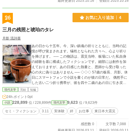
最終更新日 2025.10.16
登録日 2025.10.16
26
お気に入り追加
4
三月の残照と琥珀のタレ
月影 流詩亜
あの日から十五年。今、深い鎮魂の祈りとともに、当時の記
憶が呼び覚まされます。犠牲となられた方々へ、心より祈り
を捧げます。 ── この物語は、震災当時、板場にいた私自身
の経験を基に構成したフィクションです。細部には創作を加
えておりますが、あの日感じた熱量と、恩師から受け取った
心の火に偽りはありません ── ◇◇◇ ​57歳の板長、月影。休
日にスマートフォンで小説を書くのが彼の日常だ。 偶然手に
した古い二つ折り携帯が、彼を四十二歳のあの日に引き戻
す。 スーパーから物が消え、便乗値上げに走る店もあった混
現代文学
完結
短編
迷の二週間。 親方夫婦と共に、ただひたすらに包丁を振るい
24h.ポイント
0pt
続けたあの日々。 「食」で誰かの心に灯をともそうとした、
228,899
9,623
位 / 228,899件
位 / 9,623件
小説
現代文学
名もなき料理人たちの記録。
セミ・フィクション
3.11
実体験
絆
お仕事
東日本大震災
感想数 0
文字数 7,088
最終更新日 2026.03.11
登録日 2026.03.11