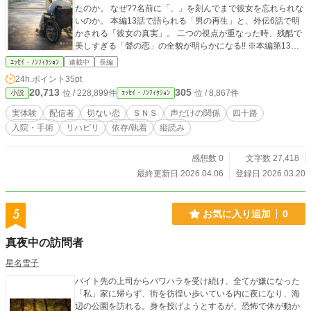
たのか。 なぜ??名前に「、」を刻んでまで彼女を忘れられな
いのか。 本編13話で語られる「男の再生」と、外伝6話で明
かされる「彼女の真実」。 二つの視点が重なった時、残酷で
美しすぎる「聲の恋」の全貌が明らかになる!! ※本編第13話
の直後から、外伝：第1話が始まります。 ​#実体験 #配信者 #
ｴｯｾｲ・ﾉﾝﾌｨｸｼｮﾝ
連載中
長編
リハビリ #縦読み #オリジナル曲
24h.ポイント
35pt
20,713
305
位 / 228,899件
位 / 8,867件
小説
ｴｯｾｲ・ﾉﾝﾌｨｸｼｮﾝ
実体験
配信者
切ない恋
ＳＮＳ
声だけの関係
四十路
入院・手術
リハビリ
依存/執着
縦読み
感想数 0
文字数 27,418
最終更新日 2026.04.06
登録日 2026.03.20
5
お気に入り追加
0
真夜中の訪問者
星名雪子
バイト先の上司からパワハラを受け続け、全てが嫌になった
「私」家に帰らず、街を彷徨い歩いている内に夜になり、海
辺の公園を訪れる。身を投げようとするが、恐怖で体が動か