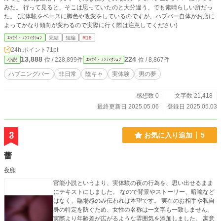
みた。 行って見ると、そこは思っていたのと大分違う、でも素晴らしい所だっ
た。 (実体験をベースに脚色や改変をしているのですが、ハプバー自体がお店に
よってかなり傾向が変わるので実際に行く際は注意してください)
ｴｯｾｲ・ﾉﾝﾌｨｸｼｮﾝ
完結
短編
R18
24h.ポイント
71pt
13,888
224
位 / 228,899件
位 / 8,867件
小説
ｴｯｾｲ・ﾉﾝﾌｨｸｼｮﾝ
ハプニングバー
非日常
陰キャ
実体験
男の夢
感想数 0
文字数 21,418
最終更新日 2025.05.06
登録日 2025.05.03
3
お気に入り追加
5
蕾
夜卵
官能小説というより、実体験の夜の行為を、思い出せるまま
にテキストにしました。 なので背景やストーリー、暗喩など
はなく、臨場感のみ伝われば本望です。 実在のお相手や私自
身の特定を防ぐため、女性の名称は一文字も一致しません。
実際より年齢差が広がるような雰囲気を添加しました。 寓意