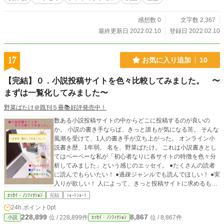
感想数 0
文字数 2,367
最終更新日 2022.02.10
登録日 2022.02.10
17
お気に入り追加
10
【完結】０．小説投稿サイトを色々比較してみました。 〜
まずは一覧化してみました〜
野菜ばたけ＠既刊５冊📚好評発売中！
数ある小説投稿サイトの中からどこに投稿するのが良いの
か。 小説の書き手ならば、きっと誰もが気になる筈。 そんな
風潮を受けて、1人の書き手が立ち上がった。 オンライン小
説書き歴、1年弱。 名を、野菜ばたけ。 これは小説書きとし
てはペーペーな私が「初心者なりに各サイトの特徴を色々分
析してみました」という感じのエッセイ。 ●たくさんの読者
に読んでもらいたい！ ●過疎ジャンルでも読んでほしい！ ●実
入りが欲しい！ 人によって、きっと投稿サイトに求めるもの
は違うんじゃないかと思います。 これは、そんな人たちが自
ｴｯｾｲ・ﾉﾝﾌｨｸｼｮﾝ
完結
ｼｮｰﾄｼｮｰﾄ
分に合ったサイトを見つける為のお手伝いをするエッセイで
24h.ポイント
0pt
す。
228,899
8,867
位 / 228,899件
位 / 8,867件
小説
ｴｯｾｲ・ﾉﾝﾌｨｸｼｮﾝ