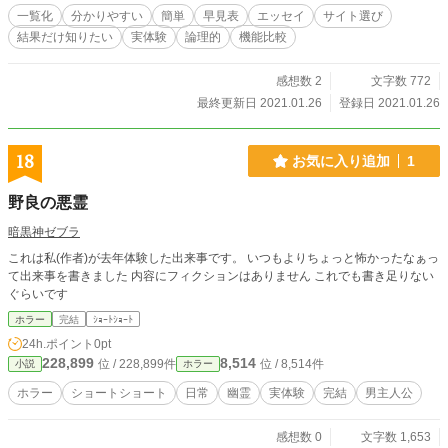
一覧化
分かりやすい
簡単
早見表
エッセイ
サイト選び
結果だけ知りたい
実体験
論理的
機能比較
感想数 2
文字数 772
最終更新日 2021.01.26
登録日 2021.01.26
18
お気に入り追加
1
野良の悪霊
暗黒神ゼブラ
これは私(作者)が去年体験した出来事です。 いつもよりちょっと怖かったなぁっ
て出来事を書きました 内容にフィクションはありません これでも書き足りない
ぐらいです
ホラー
完結
ｼｮｰﾄｼｮｰﾄ
24h.ポイント
0pt
228,899
8,514
位 / 228,899件
位 / 8,514件
小説
ホラー
ホラー
ショートショート
日常
幽霊
実体験
完結
男主人公
感想数 0
文字数 1,653