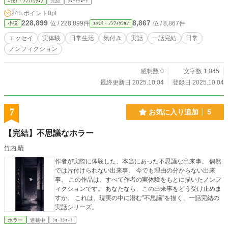
ｴｯｾｲ・ﾉﾝﾌｨｸｼｮﾝ
完結
ｼｮｰﾄｼｮｰﾄ
24h.ポイント
0pt
228,899
8,867
位 / 228,899件
位 / 8,867件
小説
ｴｯｾｲ・ﾉﾝﾌｨｸｼｮﾝ
エッセイ
実体験
日常生活
気付き
実話
一話完結
日常
ノンフィクション
感想数 0
文字数 1,045
最終更新日 2025.10.04
登録日 2025.10.04
7
お気に入り追加
5
【完結】不思議なホラー
竹内 晴
作者が実際に体験した、本当にあった不思議な出来事。 偶然
では片付けられない出来事。 今でも理由の分からない出来
事。 この作品は、すべて作者の実体験をもとに描いたノンフ
ィクションです。 あなたなら、この出来事をどう受け止めま
すか。 これは、現実の中に潜む”不思議”を描く、一話完結の
実話シリーズ。
ホラー
連載中
ｼｮｰﾄｼｮｰﾄ