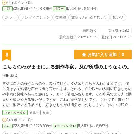
24h.ポイント
0pt
228,899
8,514
位 / 228,899件
位 / 8,514件
小説
ホラー
ホラー
ノンフィクション
実体験
意味がわかると怖い話
怖い話
感想数 0
文字数 8,182
最終更新日 2025.07.12
登録日 2021.06.20
8
お気に入り追加
0
こちらのわがままによる創作考察、及び所感のようなもの。
瀣田 花音
皆様に自分の好きなものを、知って頂きたく始めたこちらのわがままです。 僕
自身はよく結構な変わり者と言われます。それも、自分以外の人間の好きなもの
や事柄に興味を持って触れ合う、という習性があります。その所為でよく人に勘
違いや疑いを振る舞いがちですが、これが結構楽しいです。 おかげで世間がど
んなに酷評する作品でも、好きなものが結構多かったりします。その中で紹介し
たいものの見方や触れ合い方について語っていきたい所存です。 お付き合いし
ｴｯｾｲ・ﾉﾝﾌｨｸｼｮﾝ
連載中
短編
て頂け方がいらっしゃれば、こちらとして嬉しい事この上ないですが、ネタバレ
24h.ポイント
0pt
も普通にしますので、ご容赦くださいませ。
228,899
8,867
位 / 228,899件
位 / 8,867件
小説
ｴｯｾｲ・ﾉﾝﾌｨｸｼｮﾝ