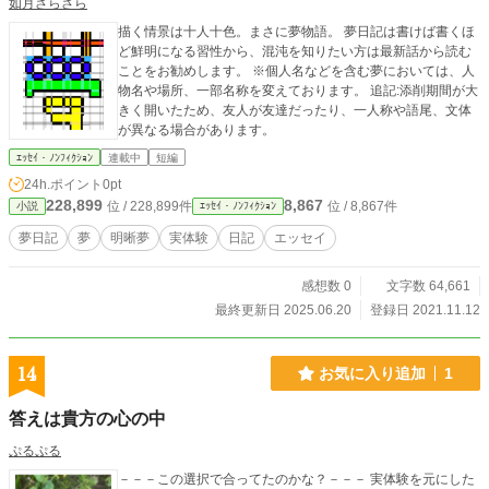
如月さらさら
描く情景は十人十色。まさに夢物語。 夢日記は書けば書くほ
ど鮮明になる習性から、混沌を知りたい方は最新話から読む
ことをお勧めします。 ※個人名などを含む夢においては、人
物名や場所、一部名称を変えております。 追記:添削期間が大
きく開いたため、友人が友達だったり、一人称や語尾、文体
が異なる場合があります。
ｴｯｾｲ・ﾉﾝﾌｨｸｼｮﾝ
連載中
短編
24h.ポイント
0pt
228,899
8,867
位 / 228,899件
位 / 8,867件
小説
ｴｯｾｲ・ﾉﾝﾌｨｸｼｮﾝ
夢日記
夢
明晰夢
実体験
日記
エッセイ
感想数 0
文字数 64,661
最終更新日 2025.06.20
登録日 2021.11.12
14
お気に入り追加
1
答えは貴方の心の中
ぷるぷる
－－－この選択で合ってたのかな？－－－ 実体験を元にした