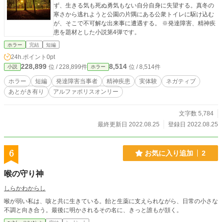
ず、生きる気も死ぬ勇気もない自分自身に失望する。真冬の
寒さから逃れようと公園の片隅にある公衆トイレに駆け込む
が、そこで不可解な出来事に遭遇する。 ※発達障害、精神疾
患を題材とした小説第4弾です。
ホラー
完結
短編
24h.ポイント
0pt
228,899
8,514
位 / 228,899件
位 / 8,514件
小説
ホラー
ホラー
短編
発達障害当事者
精神疾患
実体験
ネガティブ
あとがき有り
アルファポリスオンリー
文字数 5,784
最終更新日 2022.08.25
登録日 2022.08.25
6
お気に入り追加
2
喉の守り神
しらかわからし
喉が弱い私は、咳と共に生きている。飴と生薬に支えられながら、日常の小さな
不調と向き合う。最後に明かされるその名に、きっと誰もが頷く。