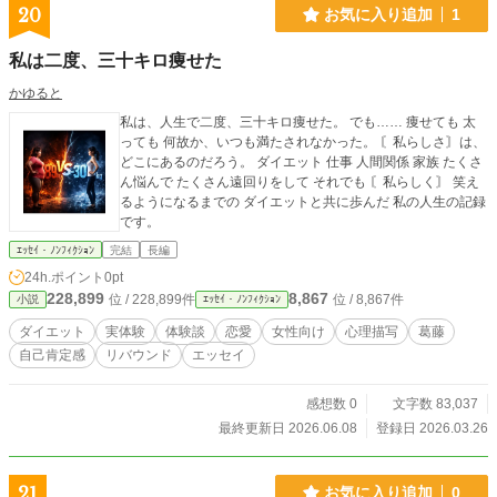
20
お気に入り追加
1
私は二度、三十キロ痩せた
かゆると
私は、人生で二度、三十キロ痩せた。 でも…… 痩せても 太
っても 何故か、いつも満たされなかった。 〘私らしさ〙は、
どこにあるのだろう。 ダイエット 仕事 人間関係 家族 たくさ
ん悩んで たくさん遠回りをして それでも 〘私らしく〙 笑え
るようになるまでの ダイエットと共に歩んだ 私の人生の記録
です。
ｴｯｾｲ・ﾉﾝﾌｨｸｼｮﾝ
完結
長編
24h.ポイント
0pt
228,899
8,867
位 / 228,899件
位 / 8,867件
小説
ｴｯｾｲ・ﾉﾝﾌｨｸｼｮﾝ
ダイエット
実体験
体験談
恋愛
女性向け
心理描写
葛藤
自己肯定感
リバウンド
エッセイ
感想数 0
文字数 83,037
最終更新日 2026.06.08
登録日 2026.03.26
21
お気に入り追加
0