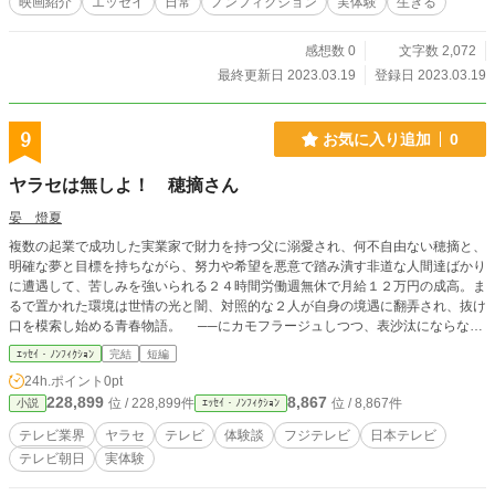
映画紹介
エッセイ
日常
ノンフィクション
実体験
生きる
感想数 0
文字数 2,072
最終更新日 2023.03.19
登録日 2023.03.19
9
お気に入り追加
0
ヤラセは無しよ！ 穂摘さん
晏 燈夏
複数の起業で成功した実業家で財力を持つ父に溺愛され、何不自由ない穂摘と、
明確な夢と目標を持ちながら、努力や希望を悪意で踏み潰す非道な人間達ばかり
に遭遇して、苦しみを強いられる２４時間労働週無休で月給１２万円の成高。ま
るで置かれた環境は世情の光と闇、対照的な２人が自身の境遇に翻弄され、抜け
口を模索し始める青春物語。 ──にカモフラージュしつつ、表沙汰にならなけ
れば、どんな悪い事をしても許される治外法権（テレビ業界）でヤラセを強いら
ｴｯｾｲ・ﾉﾝﾌｨｸｼｮﾝ
完結
短編
れ続けた実体験の暴露話である。
24h.ポイント
0pt
228,899
8,867
位 / 228,899件
位 / 8,867件
小説
ｴｯｾｲ・ﾉﾝﾌｨｸｼｮﾝ
テレビ業界
ヤラセ
テレビ
体験談
フジテレビ
日本テレビ
テレビ朝日
実体験