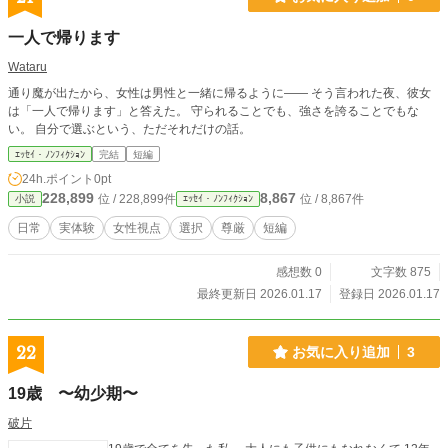
一人で帰ります
Wataru
通り魔が出たから、女性は男性と一緒に帰るように―― そう言われた夜、彼女
は「一人で帰ります」と答えた。 守られることでも、強さを誇ることでもな
い。 自分で選ぶという、ただそれだけの話。
ｴｯｾｲ・ﾉﾝﾌｨｸｼｮﾝ
完結
短編
24h.ポイント
0pt
228,899
8,867
位 / 228,899件
位 / 8,867件
小説
ｴｯｾｲ・ﾉﾝﾌｨｸｼｮﾝ
日常
実体験
女性視点
選択
尊厳
短編
感想数 0
文字数 875
最終更新日 2026.01.17
登録日 2026.01.17
22
お気に入り追加
3
19歳 〜幼少期〜
破片