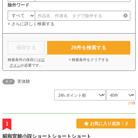
除外ワード
+ さらに詳しく検索する
保存する
26
件を検索する
検索条件の保存には
ロ
× 検索条件をクリアする
グイン
が必要です。
実体験
タグ
26
件
1
お気に入り追加
2
昭和官能小説ショートショートショート