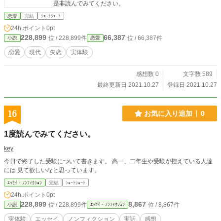
是非読んでみてください。
恋愛
完結
ｼｮｰﾄｼｮｰﾄ
24h.ポイント
0pt
228,899
66,387
位 / 228,899件
位 / 66,387件
小説
恋愛
恋愛
現代
失恋
実体験
感想数 0
文字数 589
最終更新日 2021.10.27
登録日 2021.10.27
16
お気に入り追加
0
1度読んでみてください。
key
今日で終了した受験について書きます。 高一、二年生や受験が控えている人達
には 見て欲しいなと思っています。
ｴｯｾｲ・ﾉﾝﾌｨｸｼｮﾝ
完結
ｼｮｰﾄｼｮｰﾄ
24h.ポイント
0pt
228,899
8,867
位 / 228,899件
位 / 8,867件
小説
ｴｯｾｲ・ﾉﾝﾌｨｸｼｮﾝ
実体験
エッセイ
ノンフィクション
実話
感想