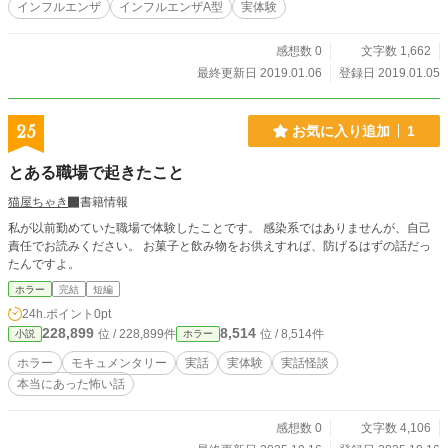
インフルエンザ
インフルエンザA型
実体験
感想数 0
文字数 1,662
最終更新日 2019.01.06
登録日 2019.01.05
25
お気に入り追加
1
とある職場で起きたこと
猫屋ちゃき
書籍情報
私が以前勤めていた職場で体験したことです。 感染系ではありませんが、自己
責任でお読みください。 お菓子と飲み物をお供えすれば、防げるはずの話だっ
たんですよ。
ホラー
完結
短編
24h.ポイント
0pt
228,899
8,514
位 / 228,899件
位 / 8,514件
小説
ホラー
ホラー
モキュメンタリー
実話
実体験
実話怪談
本当にあった怖い話
感想数 0
文字数 4,106