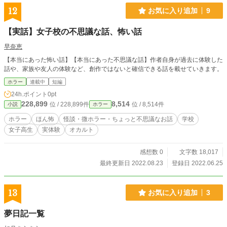
12
お気に入り追加
9
【実話】女子校の不思議な話、怖い話
早奈恵
【本当にあった怖い話】【本当にあった不思議な話】作者自身が過去に体験した
話や、家族や友人の体験など、創作ではないと確信できる話を載せていきます。
ホラー
連載中
短編
24h.ポイント
0pt
228,899
8,514
位 / 228,899件
位 / 8,514件
小説
ホラー
ホラー
ほん怖
怪談・微ホラー・ちょっと不思議なお話
学校
女子高生
実体験
オカルト
感想数 0
文字数 18,017
最終更新日 2022.08.23
登録日 2022.06.25
13
お気に入り追加
3
夢日記一覧