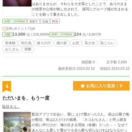
はありませんが、それらをそぎ落としたことで、ありのまま
の情景や心情が映し出されて、 描写にグルーブ感が生まれる
ことを願って書き出しました。
ｴｯｾｲ・ﾉﾝﾌｨｸｼｮﾝ
連載中
短編
R18
24h.ポイント
71pt
13,888
224
位 / 228,899件
位 / 8,867件
小説
ｴｯｾｲ・ﾉﾝﾌｨｸｼｮﾝ
実体験
性行為
後ろの穴
歳の差
お尻
美少女
恥じらい
おじさん
禁断
感想数 0
文字数 2,660
最終更新日 2024.03.10
登録日 2024.03.10
4
お気に入り追加
0
ただいまを、もう一度
駄目ネコ。
配信アプリで出会い、聲(こえ)で繋がった2人。 昼は公園で俺
が配信、夜は2人だけの個通。 「ネコおちさん」と呼ぶ彼女
の笑い声だけが、俺の生きる理由（命綱）だった－－ なぜ？
あんなにも愛した繋がりを自ら断ち切らなければならなかっ