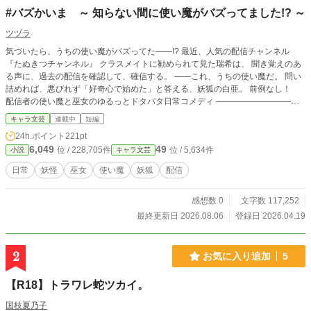
#バズかいま ～ 知らない間に使い魔がバズってました!? ～
ツヅラ
気づいたら、うちの使い魔がバズってた――!? 最近、人気の配信チャンネル
『たぬきつチャンネル』 クラスメイトに勧められて見た瑞希は、 聞き覚えのあ
る声に、過去の配信を確認して、確信する。 ――これ、うちの使い魔だ。 問い
詰めれば、悪びれず「好奇心で始めた」と答える、妖狐の白亜。 前例なし！
配信者の使い魔と巫女のゆるっとドタバタ日常コメディ ――――――――――
―――――――― ＊キャラクター紹介＊ 御園生 瑞希（みそのう みずき） 鎹杜
キャラ文芸
連載中
短編
神社の巫女のひとりで、現役女子高生。 知らない間にが動画配信をしていて、
24h.ポイント
221pt
結局、監督を任されることになった。 白亜（ハクア） 鎹杜神社の使い魔・妖狐
6,049
49
位 / 228,705件
位 / 5,634件
小説
キャラ文芸
動画サイト『たぬきつチャンネル』で雑談配信をして、広告収入はもらえるくら
いの登録者数がいる。 吽野（ウンノ） 鎹杜神社の使い魔・狛犬 飄々とした性格
日常
妖怪
巫女
使い魔
妖狐
配信
で『たぬきつチャンネル』にも、料理動画で手だけ出演している。
感想数 0
文字数 117,252
最終更新日 2026.08.06
登録日 2026.04.19
2
お気に入り追加
5
【R18】トラワレ蛇ツカイ。
国枝夏乃子