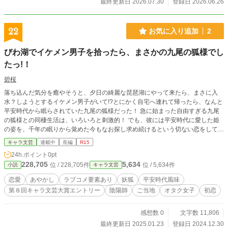
最終更新日 2026.07.30
登録日 2026.06.26
22
お気に入り追加
2
びわ湖でイケメン男子を拾ったら、まさかの九尾の狐様でし
たっ!！
碧桜
落ち込んだ気分を癒やそうと、夕日の綺麗な琵琶湖にやって来たら、まさに入
水？しようとするイケメン男子がいて!?とにかく自宅へ連れて帰ったら、なんと
平安時代から眠らされていた九尾の狐様だった！ 急に始まった自由すぎる九尾
の狐様との同棲生活は、いろいろと刺激的！ でも、彼には平安時代に愛した姫
の姿を、千年の眠りから覚めた今もなお探し求め続けるという切ない恋をしてい
た。そこへ私の高校時代の先輩がなんと蘆屋道満の末裔で、妖である九尾を封印
キャラ文芸
連載中
長編
R15
しようとしていて、また過去に封印した安倍晴明の孫の生まれ変わりまで出てき
24h.ポイント
0pt
て、急に私の周囲がややこしいことに。九尾の狐様の愛した姫の魂はまだこの世
228,705
5,634
位 / 228,705件
位 / 5,634件
小説
キャラ文芸
にあり、再会？出来たのだけど、じつは彼が千年の眠りについた原因は彼女の願
いだった。 いったいこの先、私と九尾の狐様はどうなるの!?ラブコメ✕あやかし
恋愛
あやかし
ラブコメ要素あり
妖狐
平安時代風味
✕ちょっぴり切ない恋のお話スタートです！
第８回キャラ文芸大賞エントリー
陰陽師
ご当地
オタク女子
初恋
感想数 0
文字数 11,806
最終更新日 2025.01.23
登録日 2024.12.30