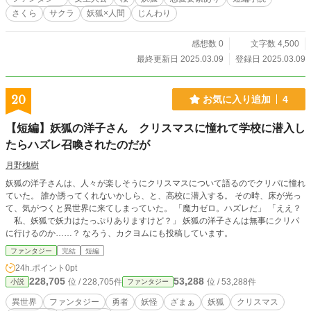
さくら
サクラ
妖狐×人間
じんわり
感想数 0
文字数 4,500
最終更新日 2025.03.09
登録日 2025.03.09
20
お気に入り追加
4
【短編】妖狐の洋子さん クリスマスに憧れて学校に潜入し
たらハズレ召喚されたのだが
月野槐樹
妖狐の洋子さんは、人々が楽しそうにクリスマスについて語るのでクリパに憧れ
ていた。 誰か誘ってくれないかしら、と、高校に潜入する。 その時、床が光っ
て、気がつくと異世界に来てしまっていた。 「魔力ゼロ。ハズレだ」 「ええ？
私、妖狐で妖力はたっぷりありますけど？」 妖狐の洋子さんは無事にクリパ
に行けるのか……？ なろう、カクヨムにも投稿しています。
ファンタジー
完結
短編
24h.ポイント
0pt
228,705
53,288
位 / 228,705件
位 / 53,288件
小説
ファンタジー
異世界
ファンタジー
勇者
妖怪
ざまぁ
妖狐
クリスマス