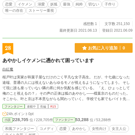
が思った事、願った事も一つだけ。 そして最強の妖狐も同じ
恋愛
イケメン
溺愛
妖狐
最強
純粋
切ない
子作り
だっただけ… 愛だけで全てを覆す。 二人の物語は永遠でもあ
唯一の存在
ストーリー重視
った。 長い歴史にも後世へと語り継がれる。
感想数 1
文字数 251,150
最終更新日 2021.06.13
登録日 2021.06.09
28
お気に入り追加
0
あやかしイケメンに憑かれて困っています
白紅魔
桜戸叶は実家が和菓子屋なだけのごく平凡な女子高生。 だが、十七歳になった
途端、普通の人には視えないあらゆるモノが視えるようになってしまう。 そし
て現に誰も座っていない隣の席に何か気配を感じている。 「え、ひょっとして
俺のこと視えるの？」 その声の正体は狐のあやかし――楪葉京のものだった。
そこから、叶と京は不本意ながらも関わっていく。 学校でも家でもバイト先で
もいつでも一緒。 憑かれているので、離れることは出来ない。 他にも、様々な
ファンタジー
連載中
長編
R15
あやかしが次々と出てくる。 いつしか、平凡な日々があやかし達によって、彩
24h.ポイント
0pt
られていく。 毒舌性悪あやかしイケメン――楪葉京と平凡だけどちょっとドジ
228,705
53,288
位 / 228,705件
位 / 53,288件
小説
ファンタジー
な女子高生――桜戸叶の不思議な日々がいま始まる――。 ※この作品は人気不
人気問わず、非公開にしたりはしません。 ※あやかし物を書くのは初めてで
和風ファンタジー
コメディ
恋愛
あやかし
女性向け
女主人公
す。 ※第一章完結しました。 ※本作は小説投稿サイト「カクヨム」にも掲載し