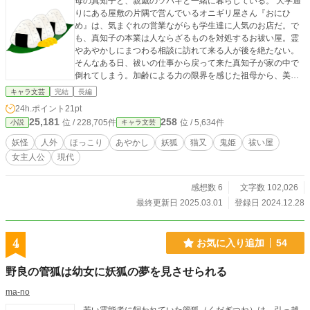
母の真知子と、親戚のツバキと一緒に暮らしている。 大学通
りにある屋敷の片隅で営んでいるオニギリ屋さん『おにひ
め』は、気まぐれの営業ながらも学生達に人気のお店だ。で
も、真知子の本業は人ならざるものを対処するお祓い屋。霊
やあやかしにまつわる相談に訪れて来る人が後を絶たない。
そんなある日、祓いの仕事から戻って来た真知子が家の中で
倒れてしまう。加齢による力の限界を感じた祖母から、美琴
は祓いの力の継承を受ける。と、美琴はこれまで視えなかっ
キャラ文芸
完結
長編
たモノが視えるようになり……。 ★「第８回キャラ文芸大
24h.ポイント
21pt
賞」奨励賞。 ★Nolaノベル「第一回Nola原作大賞 ことのは
25,181
258
位 / 228,705件
位 / 5,634件
小説
キャラ文芸
文庫」佳作。
妖怪
人外
ほっこり
あやかし
妖狐
猫又
鬼姫
祓い屋
女主人公
現代
感想数 6
文字数 102,026
最終更新日 2025.03.01
登録日 2024.12.28
4
お気に入り追加
54
野良の管狐は幼女に妖狐の夢を見させられる
ma-no