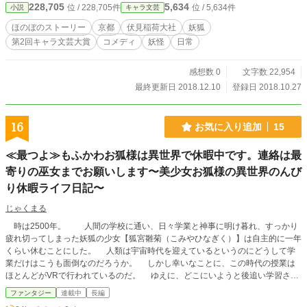
228,705
5,634
位 / 228,705件
位 / 5,634件
小説
キャラ文芸
ほのぼのストーリー
京都
伏見稲荷大社
妖狐
第2回キャラ文芸大賞
コメディ
妖怪
日常
感想数 0
文字数 22,954
最終更新日 2018.12.10
登録日 2018.10.27
16
お気に入り追加
15
≪最つよ≫もふかわお狐様は異世界で休暇中です。連絡は最
寄りの巫女までお願いします〜美少女お狐様の異世界のんび
り休暇ライフ日記〜
じゃくまる
時は2500年。 人間の学校に通い、日々学業と神事に明け暮れ、すっかり
疲れ切ってしまった妖狐の少女【狐宮雛菊（こみやひなぎく）】は自主的に一年
くらい休むことにした。 人類は宇宙時代を迎えているというのにどうして学
業だけはこうも面倒なのだろうか。 しかし幸いなことに、この時代の授業は
ほとんどがVRで行われているのだ。 ゆえに、どこにいようと後追い学習さえ
すればとりあえずは問題ないのである。 そんな雛菊の主な休暇予定地は異世
ファンタジー
連載中
長編
界に作られた東方世界にある江戸風日本である日ノ本。 この場所でのんびり