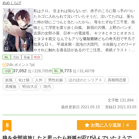
めめくらげ
私はクロ。 生まれは知らないが、赤子のころに取っ手のつい
たカゴに入れられて泣いていたそうだ。泣いてたのは、落ち
た柿が頭にごつんと当たったから。 母をたずねて三千里、俗
物として浮世を渡り歩く白狐。 新宿の片隅、上野のパンダ、
吉原の女郎小屋、日本一の電波塔。 キツネとネコとオオカミ
とタヌキ親父 なんでもアリな魑魅魍魎どもの奇天烈で平凡で
耽美な日々。 平成末期・混沌の大団円。 ※自殺などのワード
やそれに触れる過去話があるのでご注意。 表紙イラスト：お
すし様
BL
完結
長編
R18
24h.ポイント
7pt
37,052
9,773
位 / 228,705件
位 / 31,407件
小説
BL
妖狐
化け猫
人外
男性妊娠
ほのぼのとシリアス
異種間恋愛
異種族
明治/大正
現代
文字数 131,894
最終更新日 2021.05.15
登録日 2021.03.05
8
お気に入り追加
4
狼を全部追放したと思ったら妖狐が忍び込んでいたようで