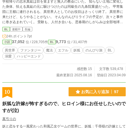
学校帰りの志水真紘は目を覚ますと無人の教会にいた。 知らない土地に変化し
た身体、怯える真紘の元に駆けつけたのは同級生の九条院重盛だった。 甲冑集
団に王都に連行されるも、異世界人としてのお役目はさっくり終了。 異世界に
来たけど、もうやることがない。 そんなのんびりライフの予定が、次々と事件
に巻き込まれていく。 受験も、人付き合いも、思春期のしがらみは全部地球に
置いてきた。 眠気に勝てない銀髪真面目エルフと一途な金髪チャラ妖狐の男二
BL
連載中
長編
人の、長い、永い余生。 イチャラブ＋なんちゃってミステリ風味。 カップリン
24h.ポイント
7pt
グ固定 重盛(妖狐)×真紘(エルフ) ※カテゴリーをファンタジーからBLに変えまし
37,052
9,773
位 / 228,705件
位 / 31,407件
小説
BL
た ※ムーンライトノベルズ様にて同小説を公開
異世界
ファンタジー
魔法
エフル
妖狐
のんびり旅
BL
溺愛
ハッピーエンド
感想数 15
文字数 539,478
最終更新日 2025.08.16
登録日 2023.04.09
10
お気に入り追加
97
妖狐な許嫁が怖すぎるので、ヒロイン様にお任せしたいので
すが(泣)
真弓りの
妖と恋をする一風変わった和風乙女ゲームの世界に、妖狐：千尋様の許嫁として