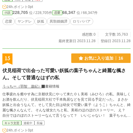
24h.ポイント
0pt
228,705
66,347
位 / 228,705件
位 / 66,347件
小説
恋愛
恋愛
ヤンデレ
妖狐
異類婚姻譚
ロリババア
感想数 0
文字数 35,763
最終更新日 2023.11.28
登録日 2023.11.28
15
お気に入り追加
16
伏見稲荷で出会った可愛い妖狐の葉子ちゃんと綺麗な楓さ
ん。そして普通なはずの私
うっちー（羽智 遊紀）
書籍情報
仕事疲れを癒やす為に京都伏見にやって来たＯＬ美裕（みひろ）の私。美味しく
お酒を飲んだり、伏見稲荷大社で千本鳥居などを見て回る予定だった。 まさか
妖狐と出会うなんて。そして見た目は幼女で可愛い葉子（ようこ）ちゃんと、綺
麗な楓さんなんて。 そんな彼女たちと私、美裕のほのぼのストーリー。 え？
自分でほのぼのストーリーなんて言うなって？ いいじゃない！ 葉子ちゃんは
可愛いのよ！ ---- 小説家になろうとカクヨムにも同じ物を投稿しています。
キャラ文芸
連載中
長編
24h.ポイント
0pt