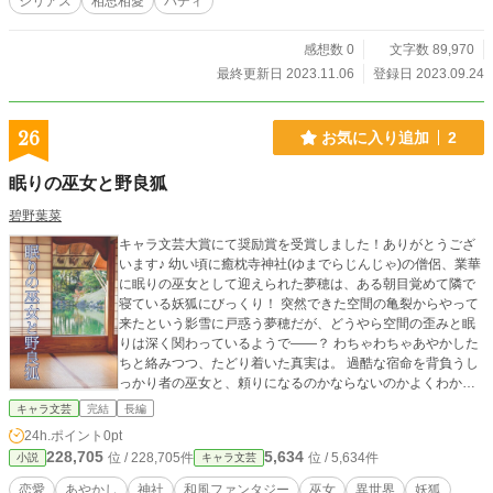
シリアス
相思相愛
バディ
恋はカクヨム、アルファポリス、小説家になろうで連載して
います。 毎日20時更新予定
感想数 0
文字数 89,970
最終更新日 2023.11.06
登録日 2023.09.24
26
お気に入り追加
2
眠りの巫女と野良狐
碧野葉菜
キャラ文芸大賞にて奨励賞を受賞しました！ありがとうござ
います♪ 幼い頃に癒枕寺神社(ゆまでらじんじゃ)の僧侶、業華
に眠りの巫女として迎えられた夢穂は、ある朝目覚めて隣で
寝ている妖狐にびっくり！ 突然できた空間の亀裂からやって
来たという影雪に戸惑う夢穂だが、どうやら空間の歪みと眠
りは深く関わっているようで――？ わちゃわちゃあやかした
ちと絡みつつ、たどり着いた真実は。 過酷な宿命を背負うし
っかり者の巫女と、頼りになるのかならないのかよくわから
ない脱力系妖狐の眠りを巡るファンタジー。
キャラ文芸
完結
長編
24h.ポイント
0pt
228,705
5,634
位 / 228,705件
位 / 5,634件
小説
キャラ文芸
恋愛
あやかし
神社
和風ファンタジー
巫女
異世界
妖狐