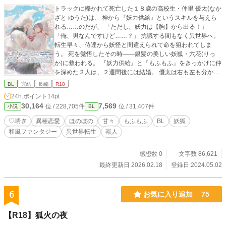
トラックに轢かれて死亡した１８歳の高校生・仲里 優太(なか
ざと ゆうた)は、 神から『妖力供給』というスキルを与えら
れる……のだが、 「ただし、妖力は【胸】から出る！」
「俺、男なんですけど……？」 抗議する間もなく異世界へ。
転生早々、侍達から妖怪と間違えられて命を狙われてしま
う。 死を覚悟したその時――銀髪の美しい妖狐・六花(りっ
か)に救われる。 『妖力供給』と『もふもふ』をきっかけに仲
を深めた２人は、２週間後には結婚。 優太は右も左も分から
ないながらも、 『里長』 兼 『妖狐の国の元王太子』の妻と
BL
完結
長編
R18
してガムシャラに奮闘していく。 ※他サイトでも公開中で
24h.ポイント
14pt
す。 ★表紙イラストについて★ いちのかわ様に描いていただ
30,164
7,569
位 / 228,705件
位 / 31,407件
小説
BL
きました！ 恐れ入りますが無断転載はご遠慮くださいm(__)
m いちのかわ様へのイラスト発注のご相談は、 下記サイトよ
♡喘ぎ
異種恋愛
ほのぼの
甘々
もふもふ
BL
妖狐
り行えます(=ﾟωﾟ)ﾉ https://coconala.com/services/248096
和風ファンタジー
異世界転生
獣人
感想数 0
文字数 86,621
最終更新日 2026.02.18
登録日 2024.05.02
6
お気に入り追加
75
【R18】狐火の夜