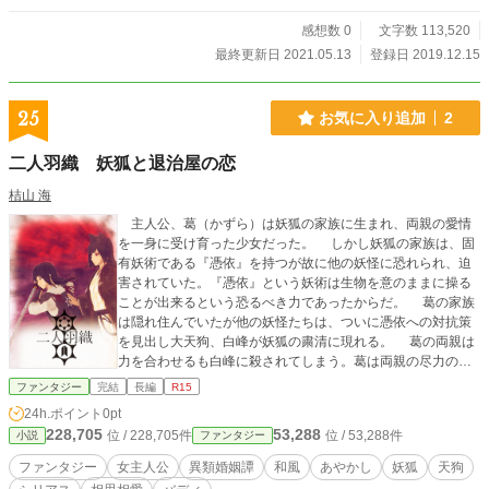
感想数 0
文字数 113,520
最終更新日 2021.05.13
登録日 2019.12.15
25
お気に入り追加
2
二人羽織 妖狐と退治屋の恋
桔山 海
主人公、葛（かずら）は妖狐の家族に生まれ、両親の愛情
を一身に受け育った少女だった。 しかし妖狐の家族は、固
有妖術である『憑依』を持つが故に他の妖怪に恐れられ、迫
害されていた。『憑依』という妖術は生物を意のままに操る
ことが出来るという恐るべき力であったからだ。 葛の家族
は隠れ住んでいたが他の妖怪たちは、ついに憑依への対抗策
を見出し大天狗、白峰が妖狐の粛清に現れる。 葛の両親は
力を合わせるも白峰に殺されてしまう。葛は両親の尽力のお
かげで生き延びることができて白峰への復讐を心に誓う。
ファンタジー
完結
長編
R15
忍（しのぶ）という退治屋の青年と交流をして、白峰が共通
24h.ポイント
0pt
の仇であることを知り意気投合する。 しかし町で人と関わ
228,705
53,288
位 / 228,705件
位 / 53,288件
小説
ファンタジー
り世界を知り見聞を広げた葛は、次第に白峰を殺すだけでは
妖狐の迫害を解消することができないと悟る。 葛が見出し
ファンタジー
女主人公
異類婚姻譚
和風
あやかし
妖狐
天狗
た復讐の先にあるものとは……。 二人羽織 妖狐と退治屋の