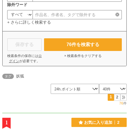
除外ワード
+ さらに詳しく検索する
保存する
76
件を検索する
検索条件の保存には
ロ
× 検索条件をクリアする
グイン
が必要です。
妖狐
タグ
1
2
76
件
1
お気に入り追加
2