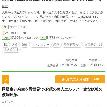
風霞
人狼が忍び込んでしまった村。 村人達が見事に追放するが、そこには妖狐が潜
り込んでいたようで、、！？ 思いっきり自己満作品です。 ⚠️attention ✱BLで
す。 ✱文才が皆無です。 ✱自己満です。 ✱BLです。(大事なことなので2回。)
BL
連載中
長編
24h.ポイント
7pt
37,052
9,773
位 / 228,705件
位 / 31,407件
小説
BL
BL
人狼
妖狐
ファンタジー
恋愛
恋愛要素あり
自己満足小説
主人公受け
感想数 0
文字数 501
最終更新日 2018.12.25
登録日 2018.12.25
9
お気に入り追加
200
同級生と余生を異世界で-お眠の美人エルフと一途な妖狐の
便利屋旅-
笹川流宇