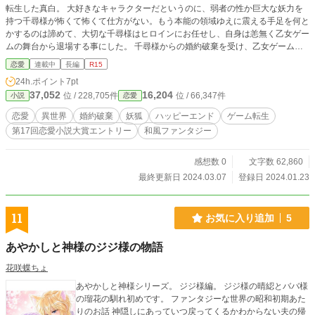
転生した真白。 大好きなキャラクターだというのに、弱者の性か巨大な妖力を
持つ千尋様が怖くて怖くて仕方がない。もう本能の領域ゆえに震える手足を何と
かするのは諦めて、大切な千尋様はヒロインにお任せし、自身は恙無く乙女ゲー
ムの舞台から退場する事にした。 千尋様からの婚約破棄を受け、乙女ゲームの
舞台から無事に何とか退場した真白。ついでに一族からも追放されて、一月経っ
恋愛
連載中
長編
R15
た今では街の居酒屋で『よろず仕事請負人』として働く毎日。 そんな彼女に、
24h.ポイント
7pt
初めての『指名依頼』が。 喜び勇んで出かけてみれば、依頼主はなんと『ヒロ
37,052
16,204
位 / 228,705件
位 / 66,347件
小説
恋愛
イン』。 しかも入れ替わりで、千尋様までやって来て……。 ーーーーーーーー
ーーーーーーーーーーーーーーーーーーーーーーーーーーーーーーーーーー ■毎
恋愛
異世界
婚約破棄
妖狐
ハッピーエンド
ゲーム転生
回1000文字程度の更新です。 ざまぁ系ではございません。
第17回恋愛小説大賞エントリー
和風ファンタジー
感想数 0
文字数 62,860
最終更新日 2024.03.07
登録日 2024.01.23
11
お気に入り追加
5
あやかしと神様のジジ様の物語
花咲蝶ちょ
あやかしと神様シリーズ。 ジジ様編。 ジジ様の晴綛とババ様
の瑠花の馴れ初めです。 ファンタジーな世界の昭和初期あた
りのお話 神隠しにあっていつ戻ってくるかわからない夫の帰