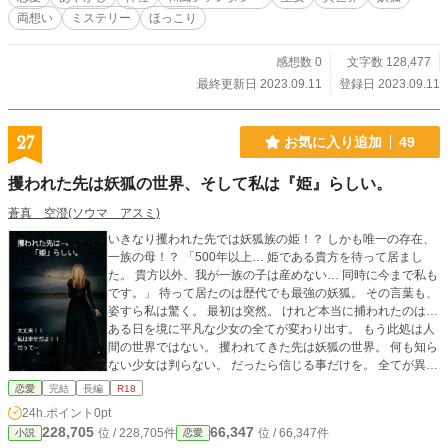
両想い
ミステリー
ほっこり
感想数 0
文字数 128,477
最終更新日 2023.09.11
登録日 2023.09.11
27
お気に入り追加
49
攫われた先は妖狐の世界、そして私は『姫』らしい。
蒼真 空澄(ソウマ アスミ)
いきなり攫われた先では妖狐族の姫！？ しかも唯一の存在、
一族の母！？ 「500年以上… 姫である貴方を待って居まし
た。 貴方以外、我が一族の子は産めない… 同時に今まで私も
です。」 待って居たのは歴代でも最強の妖狐。 その言葉も、
姿すら私は驚く。 最初は突然。 けれど本当に捕われたのは…
ある日を境に平凡な少女の全てが変わり出す。 もう此処は人
間の世界ではない。 攫われてきた先は妖狐の世界。 何も知ら
ない少女は判らない。 だったら信じる事だけを。 全てが異種
族間で巻き起こる、様々な歴史にもなる。 少女は何も知らな
恋愛
完結
長編
R18
い。 ただ、人間の常識とも違う。 これは別の世界に行った少
24h.ポイント
0pt
女の軌跡。 何もかもが違う世界でも良い… 私は… 「決め
228,705
66,347
位 / 228,705件
位 / 66,347件
小説
恋愛
た！！」 それすら少女は何も知らないのも変わらない。 少女