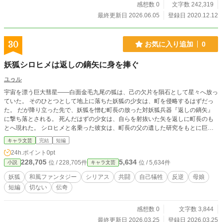
感想数 0
文字数 242,319
最終更新日 2026.06.05
登録日 2020.12.12
30
お気に入り追加
0
妖狐シロヒメは返しの鏑矢に身を捧ぐ
ユゥル
宇宙を漂う巨大彗星――白面金毛九尾の狐は、己の欠片を隕石として星々へ放っ
ていた。 そのひとつとして地上に落ちた妖狐の少女は、町を侵略するはずだっ
た。 だが降り立った先で、妖狐を憎む町長の放った対妖狐兵器『返しの鏑矢』
に撃ち落とされる。 死んだはずの少女は、自らを射抜いた矢を返しに町長のも
とへ現れた。 シロヒメと名乗った彼女は、町長の父の遺した研究をもとに巨大
な鏑矢を造り、次に来る妖狐を迎え撃とうと提案する。 信じられるはずがな
キャラ文芸
完結
短編
い。それでも町を守るため、町長は彼女と手を組む。 町民の反発の中で共に兵
24h.ポイント
0pt
器を築くうち、侵略者であるはずの少女は、少しずつ町の中で人として受け入れ
228,705
5,634
位 / 228,705件
位 / 5,634件
小説
キャラ文芸
られていく。 だが、ふたりの前に現れるのは次の妖狐ではない。 それは、すべ
ての子を消耗品としか見ない母なる彗星。 足りない殺生石。残された手段は、
妖狐
和風ファンタジー
シリアス
共闘
自己犠牲
反逆
母娘
ただ一つ。 これは、兵器として生まれた妖狐の少女シロヒメが、人として母へ
短編
切ない
伝奇
反逆する物語。
感想数 0
文字数 3,844
最終更新日 2026.03.25
登録日 2026.03.25