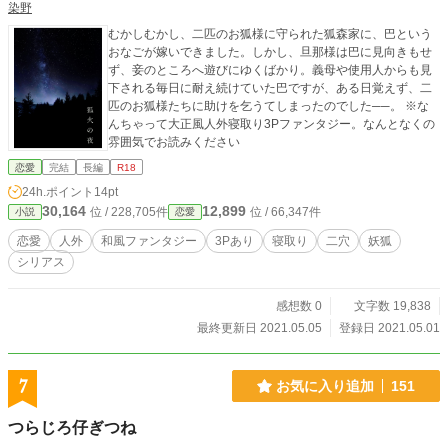
染野
むかしむかし、二匹のお狐様に守られた狐森家に、巴という
おなごが嫁いできました。しかし、旦那様は巴に見向きもせ
ず、妾のところへ遊びにゆくばかり。義母や使用人からも見
下される毎日に耐え続けていた巴ですが、ある日覚えず、二
匹のお狐様たちに助けを乞うてしまったのでした──。 ※な
んちゃって大正風人外寝取り3Pファンタジー。なんとなくの
雰囲気でお読みください
恋愛
完結
長編
R18
24h.ポイント
14pt
30,164
12,899
位 / 228,705件
位 / 66,347件
小説
恋愛
恋愛
人外
和風ファンタジー
3Pあり
寝取り
二穴
妖狐
シリアス
感想数 0
文字数 19,838
最終更新日 2021.05.05
登録日 2021.05.01
7
お気に入り追加
151
つらじろ仔ぎつね