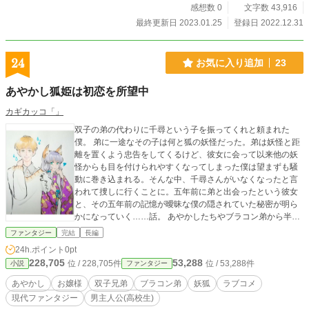
くなってきたので2話まででいったん完結にさせて頂きまし
感想数 0
文字数 43,916
た。未完です。
最終更新日 2023.01.25
登録日 2022.12.31
24
お気に入り追加
23
あやかし狐姫は初恋を所望中
カギカッコ「」
双子の弟の代わりに千尋という子を振ってくれと頼まれた
僕。 弟に一途なその子は何と狐の妖怪だった。弟は妖怪と距
離を置くよう忠告をしてくるけど、彼女に会って以来他の妖
怪からも目を付けられやすくなってしまった僕は望まずも騒
動に巻き込まれる。そんな中、千尋さんがいなくなったと言
われて捜しに行くことに。五年前に弟と出会ったという彼女
と、その五年前の記憶が曖昧な僕の隠されていた秘密が明ら
かになっていく……話。 あやかしたちやブラコン弟から半ば
ハーレム状態の天然主人公です。 よろしくお願いします。m
ファンタジー
完結
長編
(__)m 改めて手直ししたら一万字くらい増えました。
24h.ポイント
0pt
228,705
53,288
位 / 228,705件
位 / 53,288件
小説
ファンタジー
あやかし
お嬢様
双子兄弟
ブラコン弟
妖狐
ラブコメ
現代ファンタジー
男主人公(高校生)