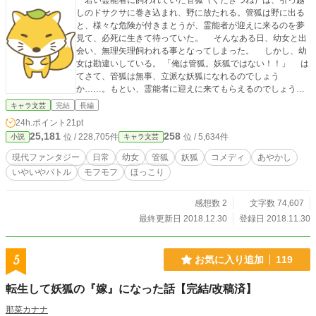
若い霊能者に飼われていた管狐（くだぎつね）は、引っ越
しのドサクサに巻き込まれ、野に放たれる。管狐は野に出る
と、様々な危険が付きまとうが、霊能者が迎えに来るのを夢
見て、必死に生きて待っていた。 そんなある日、幼女と出
会い、無理矢理飼われる事となってしまった。 しかし、幼
女は勘違いしている。 「俺は管狐。妖狐ではない！！」 は
てさて、管狐は無事、立派な妖狐になれるのでしょう
か……。もとい、霊能者に迎えに来てもらえるのでしょう
か。 ❓❕完結しました❕❓ 画像はイメージで、登場キャラと
キャラ文芸
完結
長編
関係ありません。
24h.ポイント
21pt
25,181
258
位 / 228,705件
位 / 5,634件
小説
キャラ文芸
現代ファンタジー
日常
幼女
管狐
妖狐
コメディ
あやかし
いやいやバトル
モフモフ
ほっこり
感想数 2
文字数 74,607
最終更新日 2018.12.30
登録日 2018.11.30
5
お気に入り追加
119
転生して妖狐の『嫁』になった話【完結/改稿済】
那菜カナナ