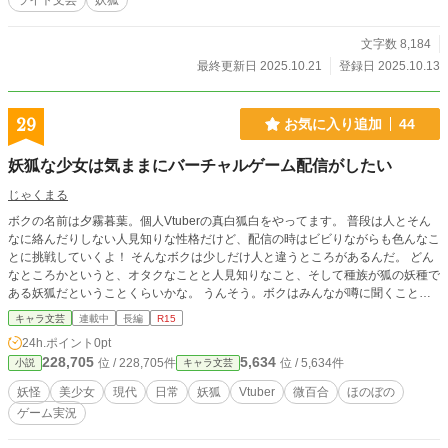
ライト文芸
妖狐
ています。 ※不定期更新です。
文字数 8,184
最終更新日 2025.10.21
登録日 2025.10.13
29
お気に入り追加
44
妖狐な少女は気ままにバーチャルゲーム配信がしたい
じゃくまる
ボクの名前は夕霧暮葉。個人Vtuberの真白狐白をやってます。 普段は人とそん
なに絡んだりしない人見知りな性格だけど、配信の時はビビりながらも色んなこ
とに挑戦していくよ！ そんなボクは少しだけ人と違うところがあるんだ。 どん
なところかというと、オタクなことと人見知りなこと、そして種族が狐の妖種で
ある妖狐だということくらいかな。 うんそう。ボクはみんなが噂に聞くことが
ある妖種なんだよ。 これはそんなボクの日常と配信を描いた物語。 のんびりし
キャラ文芸
連載中
長編
R15
たりドタバタしたり、少しドキドキしたり時々異世界に行ってみたり。 みんな
24h.ポイント
0pt
が楽しめるかわからないけど、ボクなりにみんなに見せていっちゃうからよろし
228,705
5,634
位 / 228,705件
位 / 5,634件
小説
キャラ文芸
くね！
妖怪
美少女
現代
日常
妖狐
Vtuber
微百合
ほのぼの
ゲーム実況