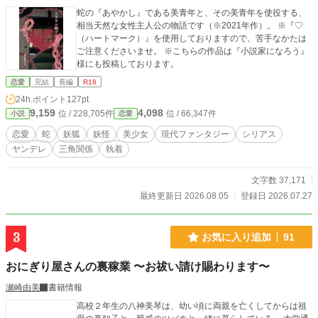
蛇の『あやかし』である美青年と、その美青年を使役する、
相当天然な女性主人公の物語です（※2021年作）。 ※『♡
（ハートマーク）』を使用しておりますので、苦手なかたは
ご注意くださいませ。 ※こちらの作品は『小説家になろう』
様にも投稿しております。
恋愛
完結
長編
R18
24h.ポイント
127pt
9,159
4,098
位 / 228,705件
位 / 66,347件
小説
恋愛
恋愛
蛇
妖狐
妖怪
美少女
現代ファンタジー
シリアス
ヤンデレ
三角関係
執着
文字数 37,171
最終更新日 2026.08.05
登録日 2026.07.27
3
お気に入り追加
91
おにぎり屋さんの裏稼業 〜お祓い請け賜わります〜
瀬崎由美
書籍情報
高校２年生の八神美琴は、幼い頃に両親を亡くしてからは祖