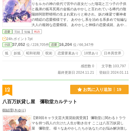
りをルカの神の依代で宮中の巫女だった瑠花と三つ子の子供
と義弟の狐耳尻尾の金狐のあやかしと言われている稀代の陰
陽師阿部野晴明の生まれ変わりと称され、妖の棟梁で審神者
の晴綛の恋愛模様です。 あやかし系を治める系多めで短編な
大人の複雑な恋愛模様。 あやかしと神様の恋愛成就、あやか
しと神様の昔語りのスピンオフです。
恋愛
完結
短編
R15
24h.ポイント
7pt
37,052
16,204
位 / 228,705件
位 / 66,347件
小説
恋愛
狐
妖狐
昭和初期
呪術
恋愛要素あり
18禁あり
日本異世界
感想数 0
文字数 103,797
最終更新日 2024.11.21
登録日 2024.01.11
12
お気に入り追加
19
八百万妖貸し屋 彌勒堂カルテット
樹結理(きゆり)
【第9回キャラ文芸大賞奨励賞受賞】 彌勒堂に関わるトラウ
マを持つ四人の欠けた人生が動き出す ここは八百万妖貸し
屋 彌勒堂。 様々なあやかしたちがあなたのお悩み解決致し