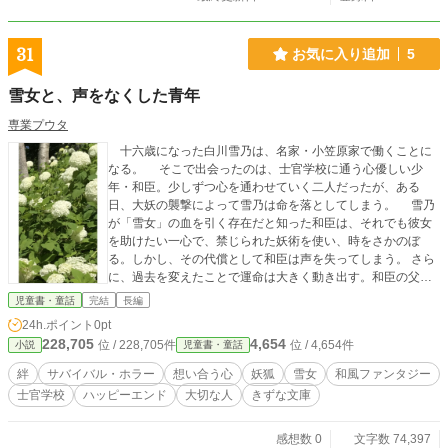
31
お気に入り追加
5
雪女と、声をなくした青年
専業プウタ
十六歳になった白川雪乃は、名家・小笠原家で働くことに
なる。 そこで出会ったのは、士官学校に通う心優しい少
年・和臣。少しずつ心を通わせていく二人だったが、ある
日、大妖の襲撃によって雪乃は命を落としてしまう。 雪乃
が「雪女」の血を引く存在だと知った和臣は、それでも彼女
を助けたい一心で、禁じられた妖術を使い、時をさかのぼ
る。しかし、その代償として和臣は声を失ってしまう。 さら
に、過去を変えたことで運命は大きく動き出す。和臣の父
が、雪乃を妻に迎えると言い出したのだ。 人と妖――本来
児童書・童話
完結
長編
なら交わるはずのない二人は、仲間たちと力を合わせなが
24h.ポイント
0pt
ら、幾重にも待ち受ける試練に立ち向かう。 これは、運命
228,705
4,654
位 / 228,705件
位 / 4,654件
小説
児童書・童話
に負けない勇気と、大切な人を信じる心が奇跡を起こす、和
風ファンタジー。
絆
サバイバル・ホラー
想い合う心
妖狐
雪女
和風ファンタジー
士官学校
ハッピーエンド
大切な人
きずな文庫
感想数 0
文字数 74,397