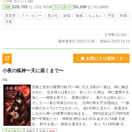
24h.ポイント
0pt
休暇を過ごしながら、ちょっとだけ領地の発展に力を入れようとしているのであ
228,705
53,288
位 / 228,705件
位 / 53,288件
小説
ファンタジー
る。 これはそんな狐宮雛菊が異世界の日ノ本でのんびりしたりどたばたしな
がら休暇を過ごすお話。 時々頼まれごとで西方世界に行くものの、おうちは
異世界
ファンタジー
美少女
妖狐
狐娘
もふもふ
宇宙
和風
日ノ本の江戸にほど近い通称お狐様領である。 注意）この物語にはもふもふ
洋風
ともちもちが含まれています。 SF要素はありますが見かけ上の物で
す。
文字数 51,691
最終更新日 2023.12.06
登録日 2023.10.23
17
お気に入り追加
2
小夜の狐神〜天に届くまで〜
ryo
玄狐と巫女の復讐の旅 代々神に仕える私の一族は、神に滅ぼ
された。 生き残りは私だけ。 祀っていた神は、神に復讐する
為に――神格を捨てた。 黒幕が誰か……私たちは知らない。
そして――私が何者なのかも。 元神が私を守る理由は、"一族
の娘だから"だけではなかった。 妖(元神)と交わり、妖退治を
しながら神への復讐の旅が始まる＿＿ (時代設定は江戸時代前
期〜中期あたり) ・神和住 梓(かみわずみ あずさ) 18歳 元巫
女。 梓弓を使い、妖怪を退治する。 ・玄(くろ) 1000歳 元
神。現在、玄狐。 昼は虎くらいの大きさの黒い狐。 夜は―
ファンタジー
連載中
長編
R18