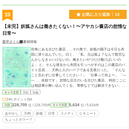
23
お気に入り追加
13
【未完】妖狐さんは働きたくない！〜アヤカシ書店の怠惰な
日常〜
愛早さくら
書籍情報
街角にある古びた書店……その奥で。妖狐の陽子は今日も布
団に潜り込んでいた。曰く、 「私、元は狐よ？なんで勤労な
んかしなきゃいけないの。働きたいやつだけ働けばいいの
よ」 と。そんな彼女から布団を引っぺがすのはこの書店のバ
イト店員……天狗と人のハーフである玄夜だった。 「そんな
こと言わずに仕事してください！」 「仕事って何よー」 「―
―……依頼です」 怠惰な店主のいる古びた書店。 時折ここに
は相談事が舞い込んでくる。 警察などでは解決できない、少
し不可思議な相談事が。 普段は寝てばかりの怠惰な陽子が
キャラ文芸
完結
短編
渋々でも『仕事』をする時。 そこには確かに救われる『何
24h.ポイント
0pt
か』があった。 とある街の片隅に住まう、人ならざる者達が
228,705
5,634
位 / 228,705件
位 / 5,634件
小説
キャラ文芸
人やそれ以外所以の少し不思議を解決したりしなかったりす
る短編連作。 ……になる予定です。 怠惰な妖狐と勤勉な天狗
あやかし
天狗
妖狐
日常
コメディ
ヒキニート
（と人とのハーフ）の騒がしかったりそうじゃなかったりす
ちょっとホラー？
る日常を、よろしれば少しだけ、覗いていってみませんか？
>>すごく中途半端ですけど、ちょっと続きを書くのがしんど