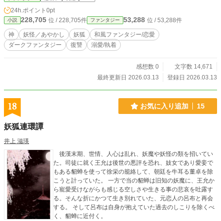
―･･･
24h.ポイント
0pt
228,705
53,288
位 / 228,705件
位 / 53,288件
小説
ファンタジー
神
妖怪／あやかし
妖狐
和風ファンタジー/恋愛
ダークファンタジー
復讐
溺愛/執着
感想数 0
文字数 14,671
最終更新日 2026.03.13
登録日 2026.03.13
18
お気に入り追加
15
妖狐連環譚
井上 滋瑛
後漢末期、世情、人心は乱れ、妖魔や妖怪の類を招いてい
た。司徒に就く王允は後世の悪評を恐れ、妓女であり愛妾で
もある貂蝉を使って徐栄の籠絡して、朝廷を牛耳る董卓を除
こうと計っていた。 一方で当の貂蝉は旧知の妖魔に、王允か
ら寵愛受けながらも感じる空しさや生きる事の悲哀を吐露す
る。そんな折にかつて生き別れていた、元恋人の呂布と再会
する。 そして呂布は自身が抱えていた過去のしこりを除くべ
く、貂蝉に近付く。