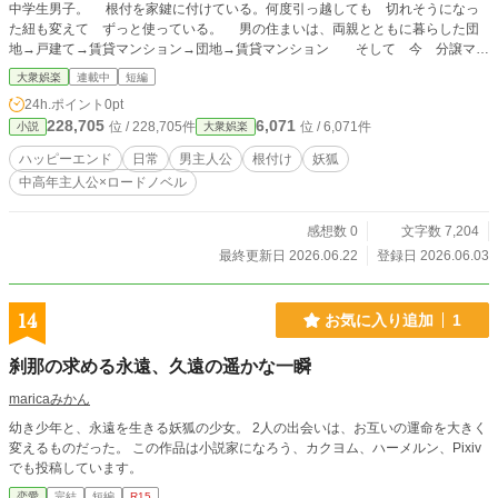
中学生男子。 根付を家鍵に付けている。何度引っ越しても 切れそうになっ
た紐も変えて ずっと使っている。 男の住まいは、両親とともに暮らした団
地→戸建て→賃貸マンション→団地→賃貸マンション そして 今 分譲マン
ションにひとり暮らし。 末は博士～と言われた小学生、暴力事件被害者にな
大衆娯楽
連載中
短編
った中学生、教師のいじめにあい普通高校から通信制高校同時通信制高校サポー
24h.ポイント
0pt
ト校へ IT専門学校へ 男は 最初の就職先で過重労働で体調を崩し、転職し
228,705
6,071
位 / 228,705件
位 / 6,071件
小説
大衆娯楽
た。 男は節約を意識しなくても省エネスタイルの暮らしぶりで、オタク
の趣味を満足させつつ 貯金は増え、青色申告事業者では住宅ローンは少ししか
ハッピーエンド
日常
男主人公
根付け
妖狐
貸してくれなくても マイホームを手に入れた。 妖狐は見ている。ただ見て
中高年主人公×ロードノベル
いるだけ。男に手を貸したことはない。これまでは。 ＊＊＊＊＊＊＊＊＊＊＊
＊＊＊＊＊＊＊＊＊＊＊＊＊＊ 登場する名称は 実在する固有名詞とは関係
がありません。
感想数 0
文字数 7,204
最終更新日 2026.06.22
登録日 2026.06.03
14
お気に入り追加
1
刹那の求める永遠、久遠の遥かな一瞬
maricaみかん
幼き少年と、永遠を生きる妖狐の少女。 2人の出会いは、お互いの運命を大きく
変えるものだった。 この作品は小説家になろう、カクヨム、ハーメルン、Pixiv
でも投稿しています。
恋愛
完結
短編
R15