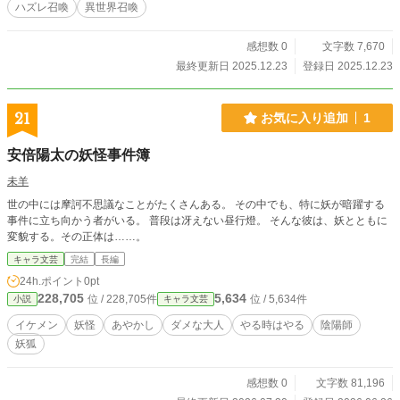
ハズレ召喚
異世界召喚
感想数 0
文字数 7,670
最終更新日 2025.12.23
登録日 2025.12.23
21
お気に入り追加
1
安倍陽太の妖怪事件簿
未羊
世の中には摩訶不思議なことがたくさんある。 その中でも、特に妖が暗躍する
事件に立ち向かう者がいる。 普段は冴えない昼行燈。 そんな彼は、妖とともに
変貌する。その正体は……。
キャラ文芸
完結
長編
24h.ポイント
0pt
228,705
5,634
位 / 228,705件
位 / 5,634件
小説
キャラ文芸
イケメン
妖怪
あやかし
ダメな大人
やる時はやる
陰陽師
妖狐
感想数 0
文字数 81,196