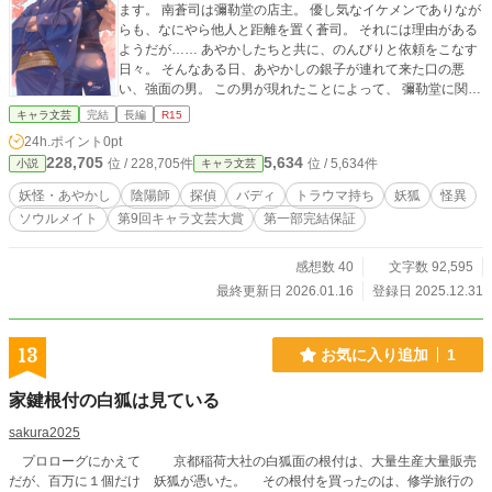
ます。 南蒼司は彌勒堂の店主。 優し気なイケメンでありなが
らも、なにやら他人と距離を置く蒼司。 それには理由がある
ようだが…… あやかしたちと共に、のんびりと依頼をこなす
日々。 そんなある日、あやかしの銀子が連れて来た口の悪
い、強面の男。 この男が現れたことによって、 彌勒堂に関わ
るトラウマを持つ四人の欠けた人生が動き出す―― ※第一部
キャラ文芸
完結
長編
R15
完結。お話は一区切りしていますので一度完結設定としま
24h.ポイント
0pt
す。第二部は現在執筆中のため、投稿時期は未定です。 ※R1
228,705
5,634
位 / 228,705件
位 / 5,634件
小説
キャラ文芸
5指定は念のためです。 ※縦読み推奨。 ※この物語はフィク
ションです。作中に出て来る名前や名称、設定は創作です。
妖怪・あやかし
陰陽師
探偵
バディ
トラウマ持ち
妖狐
怪異
※妖怪関係は資料等参考にしております。 ※こちらの作品は
ソウルメイト
第9回キャラ文芸大賞
第一部完結保証
カクヨムにも掲載しております。
感想数 40
文字数 92,595
最終更新日 2026.01.16
登録日 2025.12.31
13
お気に入り追加
1
家鍵根付の白狐は見ている
sakura2025
プロローグにかえて 京都稲荷大社の白狐面の根付は、大量生産大量販売
だが、百万に１個だけ 妖狐が憑いた。 その根付を買ったのは、修学旅行の