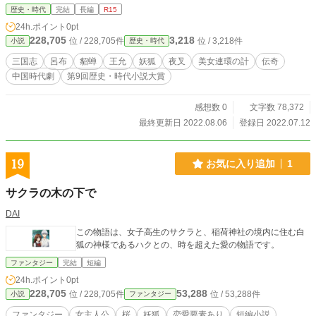
歴史・時代
完結
長編
R15
24h.ポイント
0pt
228,705
3,218
位 / 228,705件
位 / 3,218件
小説
歴史・時代
三国志
呂布
貂蝉
王允
妖狐
夜叉
美女連環の計
伝奇
中国時代劇
第9回歴史・時代小説大賞
感想数 0
文字数 78,372
最終更新日 2022.08.06
登録日 2022.07.12
19
お気に入り追加
1
サクラの木の下で
DAI
この物語は、女子高生のサクラと、稲荷神社の境内に住む白
狐の神様であるハクとの、時を超えた愛の物語です。
ファンタジー
完結
短編
24h.ポイント
0pt
228,705
53,288
位 / 228,705件
位 / 53,288件
小説
ファンタジー
ファンタジー
女主人公
桜
妖狐
恋愛要素あり
短編小説